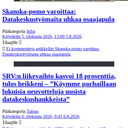
Skanska-pomo varoittaa:
Datakeskustyömaita uhkaa osaajapula
Pääkategoria
Infra
Kirjoitettu 5. elokuuta 2026, 13:00
5.8.2026
Tilaajille
Ei kommentteja
artikkeliin Skanska-pomo varoittaa:
Datakeskustyömaita uhkaa osaajapula
SRV:n liikevaihto kasvoi 18 prosenttia,
tulos heikkeni – ”Käymme parhaillaan
lukuisia neuvotteluja uusista
datakeskushankkeista”
Pääkategoria
Talous
Kirjoitettu 6. elokuuta 2026, 9:45
6.8.2026
Tilaajille