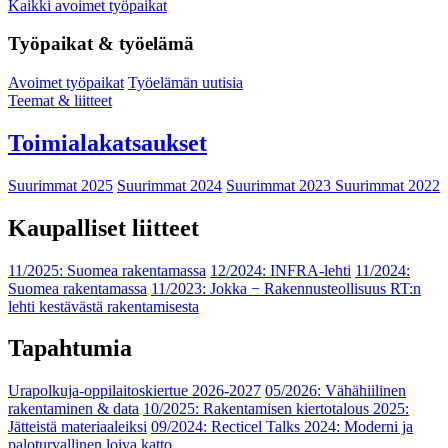
Kaikki avoimet työpaikat
Työpaikat & työelämä
Avoimet työpaikat
Työelämän uutisia
Teemat & liitteet
Toimialakatsaukset
Suurimmat 2025
Suurimmat 2024
Suurimmat 2023
Suurimmat 2022
Kaupalliset liitteet
11/2025: Suomea rakentamassa
12/2024: INFRA-lehti
11/2024:
Suomea rakentamassa
11/2023: Jokka − Rakennusteollisuus RT:n
lehti kestävästä rakentamisesta
Tapahtumia
Urapolkuja-oppilaitoskiertue 2026-2027
05/2026: Vähähiilinen
rakentaminen & data
10/2025: Rakentamisen kiertotalous 2025:
Jätteistä materiaaleiksi
09/2024: Recticel Talks 2024: Moderni ja
paloturvallinen loiva katto