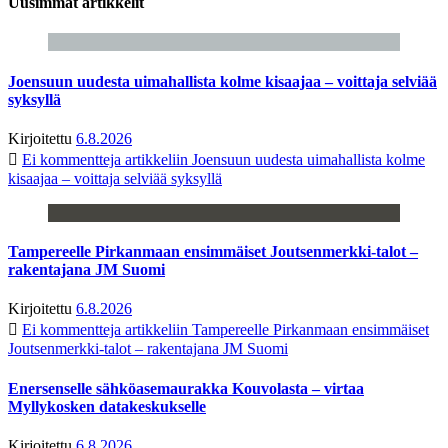
Uusimmat artikkelit
Joensuun uudesta uimahallista kolme kisaajaa – voittaja selviää
syksyllä
Kirjoitettu
6.8.2026
Ei kommentteja
artikkeliin Joensuun uudesta uimahallista kolme
kisaajaa – voittaja selviää syksyllä
Tampereelle Pirkanmaan ensimmäiset Joutsenmerkki-talot –
rakentajana JM Suomi
Kirjoitettu
6.8.2026
Ei kommentteja
artikkeliin Tampereelle Pirkanmaan ensimmäiset
Joutsenmerkki-talot – rakentajana JM Suomi
Enersenselle sähköasemaurakka Kouvolasta – virtaa
Myllykosken datakeskukselle
Kirjoitettu
6.8.2026