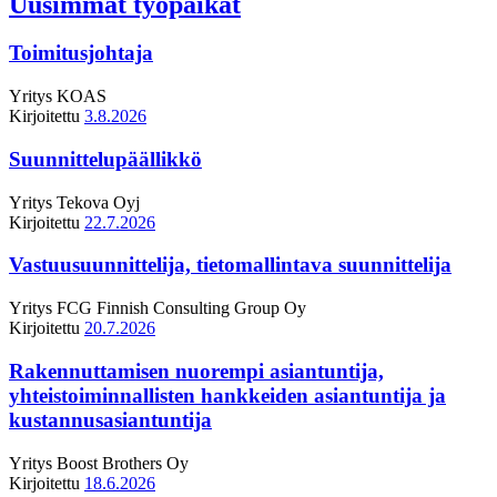
Uusimmat työpaikat
Toimitusjohtaja
Yritys
KOAS
Kirjoitettu
3.8.2026
Suunnittelupäällikkö
Yritys
Tekova Oyj
Kirjoitettu
22.7.2026
Vastuusuunnittelija, tietomallintava suunnittelija
Yritys
FCG Finnish Consulting Group Oy
Kirjoitettu
20.7.2026
Rakennuttamisen nuorempi asiantuntija,
yhteistoiminnallisten hankkeiden asiantuntija ja
kustannusasiantuntija
Yritys
Boost Brothers Oy
Kirjoitettu
18.6.2026