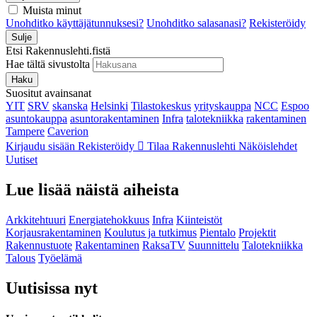
Muista minut
Unohditko käyttäjätunnuksesi?
Unohditko salasanasi?
Rekisteröidy
Sulje
Etsi Rakennuslehti.fistä
Hae tältä sivustolta
Haku
Suositut avainsanat
YIT
SRV
skanska
Helsinki
Tilastokeskus
yrityskauppa
NCC
Espoo
asuntokauppa
asuntorakentaminen
Infra
talotekniikka
rakentaminen
Tampere
Caverion
Kirjaudu sisään
Rekisteröidy
Tilaa Rakennuslehti
Näköislehdet
Uutiset
Lue lisää näistä aiheista
Arkkitehtuuri
Energiatehokkuus
Infra
Kiinteistöt
Korjausrakentaminen
Koulutus ja tutkimus
Pientalo
Projektit
Rakennustuote
Rakentaminen
RaksaTV
Suunnittelu
Talotekniikka
Talous
Työelämä
Uutisissa nyt