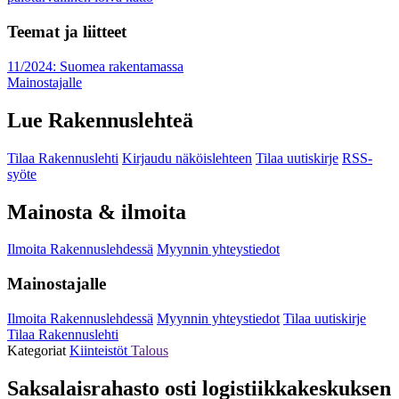
Teemat ja liitteet
11/2024: Suomea rakentamassa
Mainostajalle
Lue Rakennuslehteä
Tilaa Rakennuslehti
Kirjaudu näköislehteen
Tilaa uutiskirje
RSS-
syöte
Mainosta & ilmoita
Ilmoita Rakennuslehdessä
Myynnin yhteystiedot
Mainostajalle
Ilmoita Rakennuslehdessä
Myynnin yhteystiedot
Tilaa uutiskirje
Tilaa Rakennuslehti
Kategoriat
Kiinteistöt
Talous
Saksalaisrahasto osti logistiikkakeskuksen