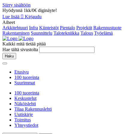
Siirry sisältöön
Hyödynnä 1kk/0€ diginäyte!
Lue lisää
Kirjaudu
Aiheet
Arkkitehtuuri
Infra
Kiinteistöt
Pientalo
Projektit
Rakennustuote
Rakentaminen
Suunnittelu
Talotekniikka
Talous
Työelämä
Kaikki mitä tietää pitää
Hae tältä sivustolta
Haku
Etusivu
100 tuoreinta
Suurimmat
100 tuoreinta
Keskustelut
Näköislehti
Tilaa Rakennuslehti
Uutiskirje
Toimitus
Yhteystiedot