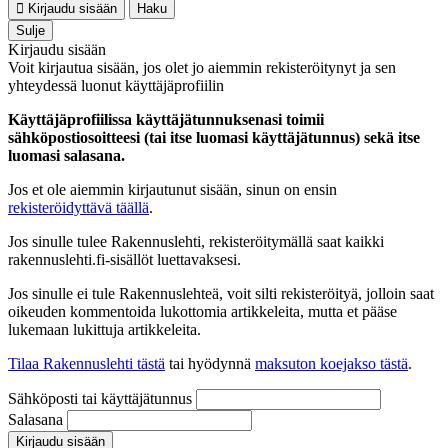
Kirjaudu sisään
Haku
Sulje
Kirjaudu sisään
Voit kirjautua sisään, jos olet jo aiemmin rekisteröitynyt ja sen
yhteydessä luonut käyttäjäprofiilin
Käyttäjäprofiilissa käyttäjätunnuksenasi toimii
sähköpostiosoitteesi (tai itse luomasi käyttäjätunnus) sekä itse
luomasi salasana.
Jos et ole aiemmin kirjautunut sisään, sinun on ensin
rekisteröidyttävä täällä
.
Jos sinulle tulee Rakennuslehti, rekisteröitymällä saat kaikki
rakennuslehti.fi-sisällöt luettavaksesi.
Jos sinulle ei tule Rakennuslehteä, voit silti rekisteröityä, jolloin saat
oikeuden kommentoida lukottomia artikkeleita, mutta et pääse
lukemaan lukittuja artikkeleita.
Tilaa Rakennuslehti tästä
tai hyödynnä
maksuton koejakso tästä
.
Sähköposti tai käyttäjätunnus
Salasana
Kirjaudu sisään