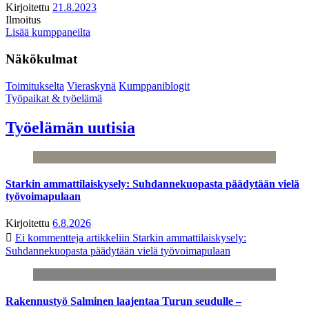
Kirjoitettu
21.8.2023
Ilmoitus
Lisää kumppaneilta
Näkökulmat
Toimitukselta
Vieraskynä
Kumppaniblogit
Työpaikat & työelämä
Työelämän uutisia
Starkin ammattilaiskysely: Suhdannekuopasta päädytään vielä
työvoimapulaan
Kirjoitettu
6.8.2026
Ei kommentteja
artikkeliin Starkin ammattilaiskysely:
Suhdannekuopasta päädytään vielä työvoimapulaan
Rakennustyö Salminen laajentaa Turun seudulle –