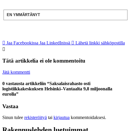
EN YMMÄRTÄNYT
Jaa Facebookissa
Jaa LinkedInissä
Lähetä linkki sähköpostilla
Tätä artikkelia ei ole kommentoitu
Jätä kommentti
0 vastausta artikkeliin “Saksalaisrahasto osti
logistiikkakeskuksen Helsinki–Vantaalta 9,8 miljoonalla
eurolla”
Vastaa
Sinun tulee
rekisteröityä
tai
kirjautua
kommentoidaksesi.
Rakennuslehden luetuimmat