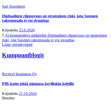
Sari Suominen
Digitaalinen riippuvuus on strateginen riski, jota Suomen
rakennusala ei voi sivuuttaa
Kirjoitettu
25.6.2026
Ei kommentteja
artikkeliin Digitaalinen riippuvuus on strateginen
riski, jota Suomen rakennusala ei voi sivuuttaa
Lisää vieraskynästä
Kumppaniblogit
Recticel Insulation Oy
PIR-katto pitää pintansa kovillakin keleillä
Kirjoitettu
21.10.2024
Ilmoitus