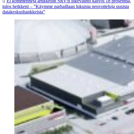
Ei kommentteja
artikkeliin SRV:n liikevaihto kasvoi 18 prosenttia,
tulos heikkeni – ”Käymme parhaillaan lukuisia neuvotteluja uusista
datakeskushankkeista”