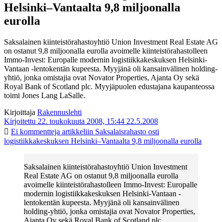
Helsinki–Vantaalta 9,8 miljoonalla
eurolla
Saksalainen kiinteistörahastoyhtiö Union Investment Real Estate AG
on ostanut 9,8 miljoonalla eurolla avoimelle kiinteistörahastolleen
Immo-Invest: Europalle modernin logistiikkakeskuksen Helsinki-
Vantaan -lentokentän kupeesta. Myyjänä oli kansainvälinen holding-
yhtiö, jonka omistajia ovat Novator Properties, Ajanta Oy sekä
Royal Bank of Scotland plc. Myyjäpuolen edustajana kaupanteossa
toimi Jones Lang LaSalle.
Kirjoittaja
Rakennuslehti
Kirjoitettu 22. toukokuuta 2008, 15:44
22.5.2008
Ei kommentteja
artikkeliin Saksalaisrahasto osti
logistiikkakeskuksen Helsinki–Vantaalta 9,8 miljoonalla eurolla
Saksalainen kiinteistörahastoyhtiö Union Investment
Real Estate AG on ostanut 9,8 miljoonalla eurolla
avoimelle kiinteistörahastolleen Immo-Invest: Europalle
modernin logistiikkakeskuksen Helsinki-Vantaan -
lentokentän kupeesta. Myyjänä oli kansainvälinen
holding-yhtiö, jonka omistajia ovat Novator Properties,
Ajanta Oy sekä Royal Bank of Scotland plc.