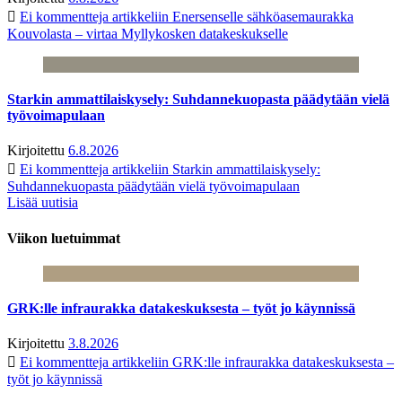
Ei kommentteja
artikkeliin Enersenselle sähköasemaurakka
Kouvolasta – virtaa Myllykosken datakeskukselle
Starkin ammattilaiskysely: Suhdannekuopasta päädytään vielä
työvoimapulaan
Kirjoitettu
6.8.2026
Ei kommentteja
artikkeliin Starkin ammattilaiskysely:
Suhdannekuopasta päädytään vielä työvoimapulaan
Lisää uutisia
Viikon luetuimmat
GRK:lle infraurakka datakeskuksesta – työt jo käynnissä
Kirjoitettu
3.8.2026
Ei kommentteja
artikkeliin GRK:lle infraurakka datakeskuksesta –
työt jo käynnissä