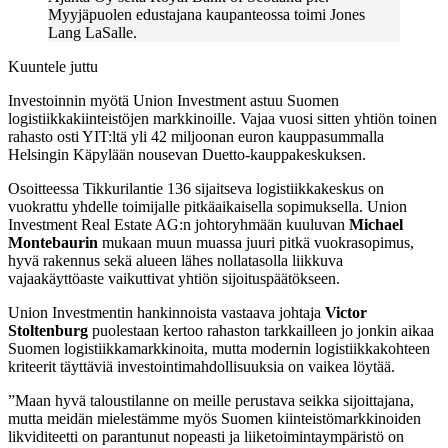
Myyjäpuolen edustajana kaupanteossa toimi Jones
Lang LaSalle.
Kuuntele juttu
Investoinnin myötä Union Investment astuu Suomen
logistiikkakiinteistöjen markkinoille. Vajaa vuosi sitten yhtiön toinen
rahasto osti YIT:ltä yli 42 miljoonan euron kauppasummalla
Helsingin Käpylään nousevan Duetto-kauppakeskuksen.
Osoitteessa Tikkurilantie 136 sijaitseva logistiikkakeskus on
vuokrattu yhdelle toimijalle pitkäaikaisella sopimuksella. Union
Investment Real Estate AG:n johtoryhmään kuuluvan
Michael
Montebaurin
mukaan muun muassa juuri pitkä vuokrasopimus,
hyvä rakennus sekä alueen lähes nollatasolla liikkuva
vajaakäyttöaste vaikuttivat yhtiön sijoituspäätökseen.
Union Investmentin hankinnoista vastaava johtaja
Victor
Stoltenburg
puolestaan kertoo rahaston tarkkailleen jo jonkin aikaa
Suomen logistiikkamarkkinoita, mutta modernin logistiikkakohteen
kriteerit täyttäviä investointimahdollisuuksia on vaikea löytää.
”Maan hyvä taloustilanne on meille perustava seikka sijoittajana,
mutta meidän mielestämme myös Suomen kiinteistömarkkinoiden
likviditeetti on parantunut nopeasti ja liiketoimintaympäristö on