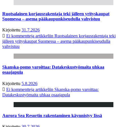
Ruotsalainen korjausrakentaja teki jälleen yrityskaupat
Suomessa – asema pääkaupunkiseudulla vahvistuu
Kirjoitettu
31.7.2026
Ei kommentteja
artikkeliin Ruotsalainen korjausrakentaja teki
jälleen yrityskaupat Suomessa – asema pääkaupunkiseudulla
vahvistuu
Skanska-pomo varoittaa: Datakeskustyömaita uhkaa
osaajapula
Kirjoitettu
5.8.2026
Ei kommentteja
artikkeliin Skanska-pomo varoittaa:
Datakeskustyömaita uhkaa osaajapula
Aurora Sea Resortin rakentaminen käynnistyy Iissä
Kirjoitettu
30.7.2026