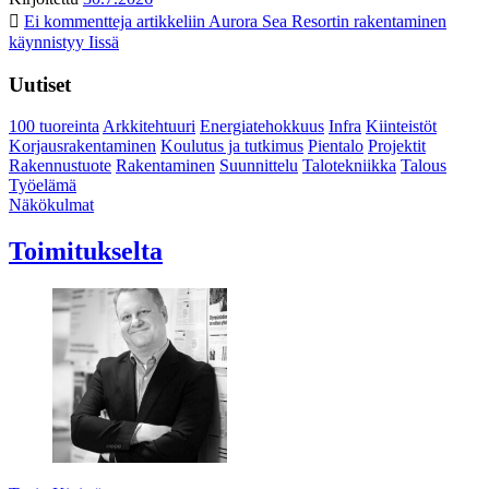
Ei kommentteja
artikkeliin Aurora Sea Resortin rakentaminen
käynnistyy Iissä
Uutiset
100 tuoreinta
Arkkitehtuuri
Energiatehokkuus
Infra
Kiinteistöt
Korjausrakentaminen
Koulutus ja tutkimus
Pientalo
Projektit
Rakennustuote
Rakentaminen
Suunnittelu
Talotekniikka
Talous
Työelämä
Näkökulmat
Toimitukselta