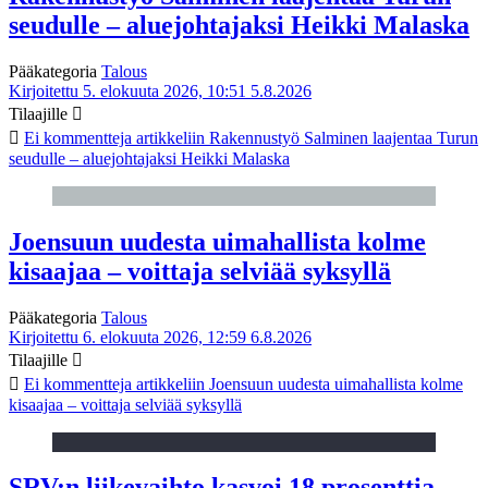
seudulle – aluejohtajaksi Heikki Malaska
Pääkategoria
Talous
Kirjoitettu 5. elokuuta 2026, 10:51
5.8.2026
Tilaajille
Ei kommentteja
artikkeliin Rakennustyö Salminen laajentaa Turun
seudulle – aluejohtajaksi Heikki Malaska
Joensuun uudesta uimahallista kolme
kisaajaa – voittaja selviää syksyllä
Pääkategoria
Talous
Kirjoitettu 6. elokuuta 2026, 12:59
6.8.2026
Tilaajille
Ei kommentteja
artikkeliin Joensuun uudesta uimahallista kolme
kisaajaa – voittaja selviää syksyllä
SRV:n liikevaihto kasvoi 18 prosenttia,