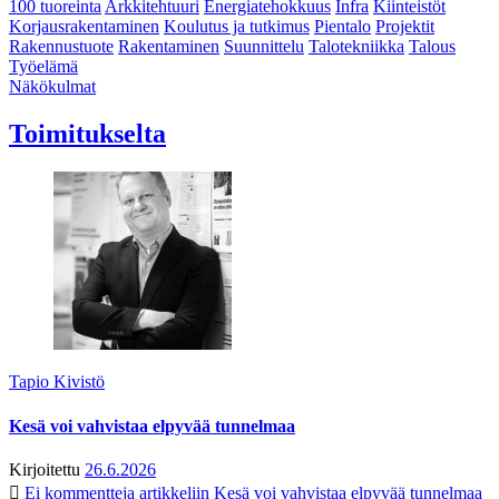
100 tuoreinta
Arkkitehtuuri
Energiatehokkuus
Infra
Kiinteistöt
Korjausrakentaminen
Koulutus ja tutkimus
Pientalo
Projektit
Rakennustuote
Rakentaminen
Suunnittelu
Talotekniikka
Talous
Työelämä
Näkökulmat
Toimitukselta
Tapio Kivistö
Kesä voi vahvistaa elpyvää tunnelmaa
Kirjoitettu
26.6.2026
Ei kommentteja
artikkeliin Kesä voi vahvistaa elpyvää tunnelmaa