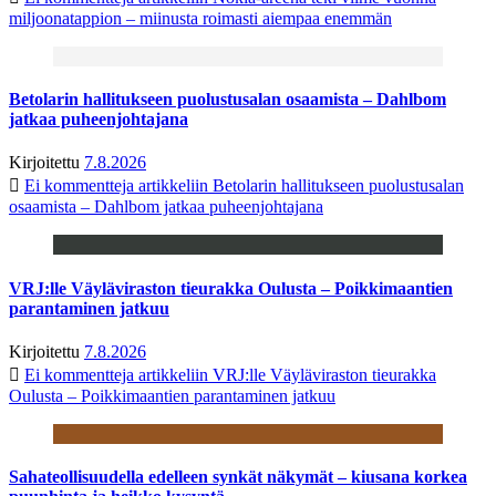
miljoonatappion – miinusta roimasti aiempaa enemmän
Betolarin hallitukseen puolustusalan osaamista – Dahlbom
jatkaa puheenjohtajana
Kirjoitettu
7.8.2026
Ei kommentteja
artikkeliin Betolarin hallitukseen puolustusalan
osaamista – Dahlbom jatkaa puheenjohtajana
VRJ:lle Väyläviraston tieurakka Oulusta – Poikkimaantien
parantaminen jatkuu
Kirjoitettu
7.8.2026
Ei kommentteja
artikkeliin VRJ:lle Väyläviraston tieurakka
Oulusta – Poikkimaantien parantaminen jatkuu
Sahateollisuudella edelleen synkät näkymät – kiusana korkea