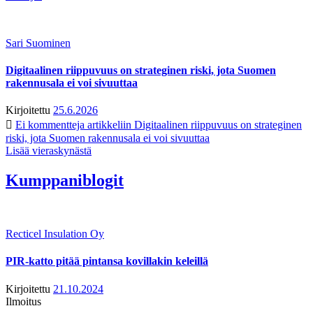
Sari Suominen
Digitaalinen riippuvuus on strateginen riski, jota Suomen
rakennusala ei voi sivuuttaa
Kirjoitettu
25.6.2026
Ei kommentteja
artikkeliin Digitaalinen riippuvuus on strateginen
riski, jota Suomen rakennusala ei voi sivuuttaa
Lisää vieraskynästä
Kumppaniblogit
Recticel Insulation Oy
PIR-katto pitää pintansa kovillakin keleillä
Kirjoitettu
21.10.2024
Ilmoitus