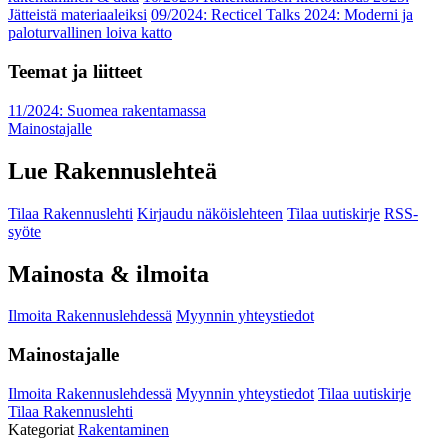
Jätteistä materiaaleiksi
09/2024: Recticel Talks 2024: Moderni ja
paloturvallinen loiva katto
Teemat ja liitteet
11/2024: Suomea rakentamassa
Mainostajalle
Lue Rakennuslehteä
Tilaa Rakennuslehti
Kirjaudu näköislehteen
Tilaa uutiskirje
RSS-
syöte
Mainosta & ilmoita
Ilmoita Rakennuslehdessä
Myynnin yhteystiedot
Mainostajalle
Ilmoita Rakennuslehdessä
Myynnin yhteystiedot
Tilaa uutiskirje
Tilaa Rakennuslehti
Kategoriat
Rakentaminen