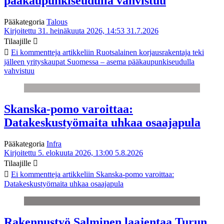
pääkaupunkiseudulla vahvistuu
Pääkategoria
Talous
Kirjoitettu 31. heinäkuuta 2026, 14:53
31.7.2026
Tilaajille
Ei kommentteja
artikkeliin Ruotsalainen korjausrakentaja teki
jälleen yrityskaupat Suomessa – asema pääkaupunkiseudulla
vahvistuu
Skanska-pomo varoittaa:
Datakeskustyömaita uhkaa osaajapula
Pääkategoria
Infra
Kirjoitettu 5. elokuuta 2026, 13:00
5.8.2026
Tilaajille
Ei kommentteja
artikkeliin Skanska-pomo varoittaa:
Datakeskustyömaita uhkaa osaajapula
Rakennustyö Salminen laajentaa Turun