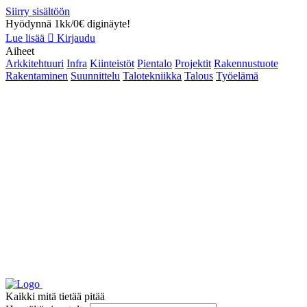
Siirry sisältöön
Hyödynnä 1kk/0€ diginäyte!
Lue lisää
Kirjaudu
Aiheet
Arkkitehtuuri
Infra
Kiinteistöt
Pientalo
Projektit
Rakennustuote
Rakentaminen
Suunnittelu
Talotekniikka
Talous
Työelämä
Kaikki mitä tietää pitää