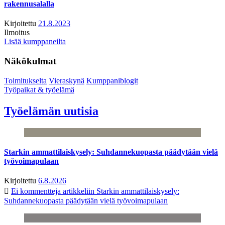
rakennusalalla
Kirjoitettu
21.8.2023
Ilmoitus
Lisää kumppaneilta
Näkökulmat
Toimitukselta
Vieraskynä
Kumppaniblogit
Työpaikat & työelämä
Työelämän uutisia
Starkin ammattilaiskysely: Suhdannekuopasta päädytään vielä
työvoimapulaan
Kirjoitettu
6.8.2026
Ei kommentteja
artikkeliin Starkin ammattilaiskysely:
Suhdannekuopasta päädytään vielä työvoimapulaan