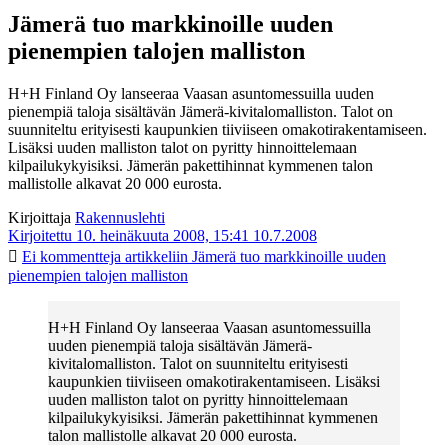
Jämerä tuo markkinoille uuden
pienempien talojen malliston
H+H Finland Oy lanseeraa Vaasan asuntomessuilla uuden
pienempiä taloja sisältävän Jämerä-kivitalomalliston. Talot on
suunniteltu erityisesti kaupunkien tiiviiseen omakotirakentamiseen.
Lisäksi uuden malliston talot on pyritty hinnoittelemaan
kilpailukykyisiksi. Jämerän pakettihinnat kymmenen talon
mallistolle alkavat 20 000 eurosta.
Kirjoittaja
Rakennuslehti
Kirjoitettu 10. heinäkuuta 2008, 15:41
10.7.2008
Ei kommentteja
artikkeliin Jämerä tuo markkinoille uuden
pienempien talojen malliston
H+H Finland Oy lanseeraa Vaasan asuntomessuilla
uuden pienempiä taloja sisältävän Jämerä-
kivitalomalliston. Talot on suunniteltu erityisesti
kaupunkien tiiviiseen omakotirakentamiseen. Lisäksi
uuden malliston talot on pyritty hinnoittelemaan
kilpailukykyisiksi. Jämerän pakettihinnat kymmenen
talon mallistolle alkavat 20 000 eurosta.