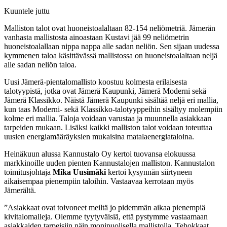
Kuuntele juttu
Malliston talot ovat huoneistoalaltaan 82-154 neliömetriä. Jämerän
vanhasta mallistosta ainoastaan Kustavi jää 99 neliömetrin
huoneistoalallaan nippa nappa alle sadan neliön. Sen sijaan uudessa
kymmenen taloa käsittävässä mallistossa on huoneistoalaltaan neljä
alle sadan neliön taloa.
Uusi Jämerä-pientalomallisto koostuu kolmesta erilaisesta
talotyypistä, jotka ovat Jämerä Kaupunki, Jämerä Moderni sekä
Jämerä Klassikko. Näistä Jämerä Kaupunki sisältää neljä eri mallia,
kun taas Moderni- sekä Klassikko-talotyyppeihin sisältyy molempiin
kolme eri mallia. Taloja voidaan varustaa ja muunnella asiakkaan
tarpeiden mukaan. Lisäksi kaikki malliston talot voidaan toteuttaa
uusien energiamääräyksien mukaisina matalaenergiataloina.
Heinäkuun alussa Kannustalo Oy kertoi tuovansa elokuussa
markkinoille uuden pienten Kannustalojen malliston. Kannustalon
toimitusjohtaja
Mika Uusimäki
kertoi kysynnän siirtyneen
aikaisempaa pienempiin taloihin. Vastaavaa kerrotaan myös
Jämerältä.
”Asiakkaat ovat toivoneet meiltä jo pidemmän aikaa pienempiä
kivitalomalleja. Olemme tyytyväisiä, että pystymme vastaamaan
asiakkaiden tarpeisiin näin monipuolisella mallistolla. Tehokkaat