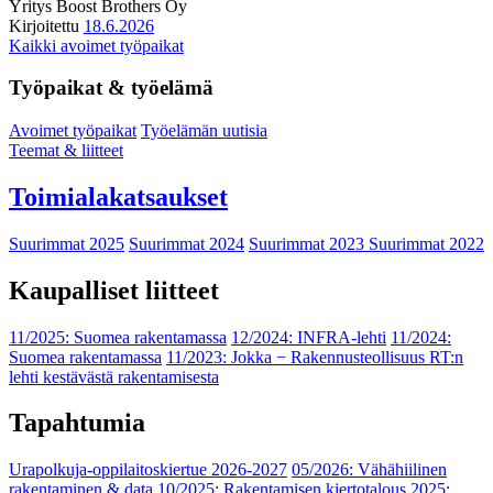
Yritys
Boost Brothers Oy
Kirjoitettu
18.6.2026
Kaikki avoimet työpaikat
Työpaikat & työelämä
Avoimet työpaikat
Työelämän uutisia
Teemat & liitteet
Toimialakatsaukset
Suurimmat 2025
Suurimmat 2024
Suurimmat 2023
Suurimmat 2022
Kaupalliset liitteet
11/2025: Suomea rakentamassa
12/2024: INFRA-lehti
11/2024:
Suomea rakentamassa
11/2023: Jokka − Rakennusteollisuus RT:n
lehti kestävästä rakentamisesta
Tapahtumia
Urapolkuja-oppilaitoskiertue 2026-2027
05/2026: Vähähiilinen
rakentaminen & data
10/2025: Rakentamisen kiertotalous 2025: