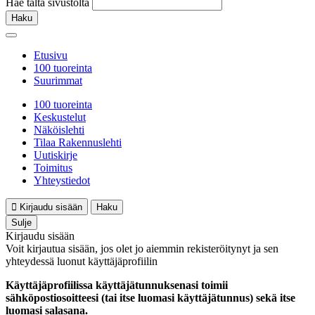
Hae tältä sivustolta
Haku
Etusivu
100 tuoreinta
Suurimmat
100 tuoreinta
Keskustelut
Näköislehti
Tilaa Rakennuslehti
Uutiskirje
Toimitus
Yhteystiedot
Kirjaudu sisään
Haku
Sulje
Kirjaudu sisään
Voit kirjautua sisään, jos olet jo aiemmin rekisteröitynyt ja sen
yhteydessä luonut käyttäjäprofiilin
Käyttäjäprofiilissa käyttäjätunnuksenasi toimii
sähköpostiosoitteesi (tai itse luomasi käyttäjätunnus) sekä itse
luomasi salasana.