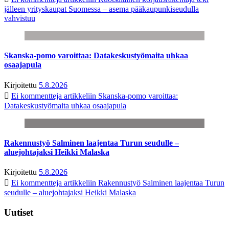
jälleen yrityskaupat Suomessa – asema pääkaupunkiseudulla
vahvistuu
Skanska-pomo varoittaa: Datakeskustyömaita uhkaa
osaajapula
Kirjoitettu
5.8.2026
Ei kommentteja
artikkeliin Skanska-pomo varoittaa:
Datakeskustyömaita uhkaa osaajapula
Rakennustyö Salminen laajentaa Turun seudulle –
aluejohtajaksi Heikki Malaska
Kirjoitettu
5.8.2026
Ei kommentteja
artikkeliin Rakennustyö Salminen laajentaa Turun
seudulle – aluejohtajaksi Heikki Malaska
Uutiset