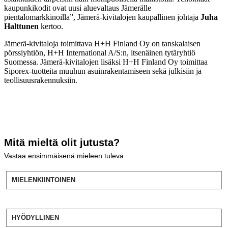
kaupunkikodit ovat uusi aluevaltaus Jämerälle
pientalomarkkinoilla”, Jämerä-kivitalojen kaupallinen johtaja
Juha
Halttunen
kertoo.
Jämerä-kivitaloja toimittava H+H Finland Oy on tanskalaisen
pörssiyhtiön, H+H International A/S:n, itsenäinen tytäryhtiö
Suomessa. Jämerä-kivitalojen lisäksi H+H Finland Oy toimittaa
Siporex-tuotteita muuhun asuinrakentamiseen sekä julkisiin ja
teollisuusrakennuksiin.
Mitä mieltä olit jutusta?
Vastaa ensimmäisenä mieleen tuleva
MIELENKIINTOINEN
HYÖDYLLINEN