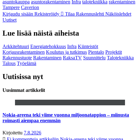
asuntokauppa
asuntorakentaminen
Infra
talotekniikka
rakentaminen
Tampere
Caverion
Kirjaudu sisään
Rekisteröidy
Tilaa Rakennuslehti
Näköislehdet
Uutiset
Lue lisää näistä aiheista
Arkkitehtuuri
Energiatehokkuus
Infra
Kiinteistöt
Korjausrakentaminen
Koulutus ja tutkimus
Pientalo
Projektit
Rakennustuote
Rakentaminen
RaksaTV
Suunnittelu
Talotekniikka
Talous
Työelämä
Uutisissa nyt
Uusimmat artikkelit
Nokia-areena teki viime vuonna miljoonatappion – miinusta
roimasti aiempaa enemmän
Kirjoitettu
7.8.2026
Ei kommentteja
artikkeliin Nokia-areena teki viime vuonna