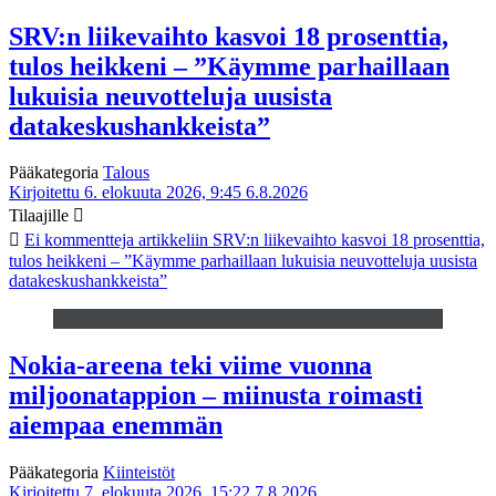
SRV:n liikevaihto kasvoi 18 prosenttia,
tulos heikkeni – ”Käymme parhaillaan
lukuisia neuvotteluja uusista
datakeskushankkeista”
Pääkategoria
Talous
Kirjoitettu 6. elokuuta 2026, 9:45
6.8.2026
Tilaajille
Ei kommentteja
artikkeliin SRV:n liikevaihto kasvoi 18 prosenttia,
tulos heikkeni – ”Käymme parhaillaan lukuisia neuvotteluja uusista
datakeskushankkeista”
Nokia-areena teki viime vuonna
miljoonatappion – miinusta roimasti
aiempaa enemmän
Pääkategoria
Kiinteistöt
Kirjoitettu 7. elokuuta 2026, 15:22
7.8.2026