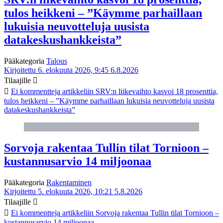
tulos heikkeni – ”Käymme parhaillaan
lukuisia neuvotteluja uusista
datakeskushankkeista”
Pääkategoria
Talous
Kirjoitettu 6. elokuuta 2026, 9:45
6.8.2026
Tilaajille
Ei kommentteja
artikkeliin SRV:n liikevaihto kasvoi 18 prosenttia,
tulos heikkeni – ”Käymme parhaillaan lukuisia neuvotteluja uusista
datakeskushankkeista”
Sorvoja rakentaa Tullin tilat Tornioon –
kustannusarvio 14 miljoonaa
Pääkategoria
Rakentaminen
Kirjoitettu 5. elokuuta 2026, 10:21
5.8.2026
Tilaajille
Ei kommentteja
artikkeliin Sorvoja rakentaa Tullin tilat Tornioon –
kustannusarvio 14 miljoonaa