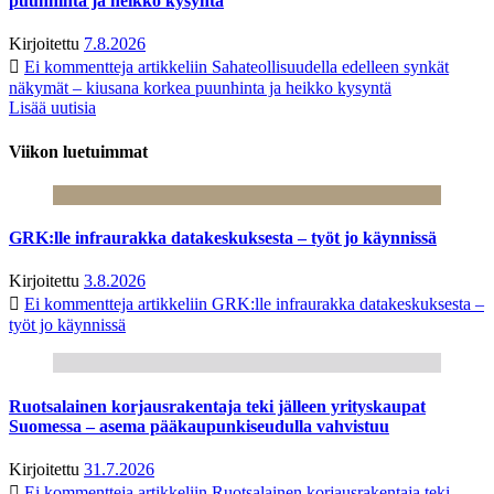
puunhinta ja heikko kysyntä
Kirjoitettu
7.8.2026
Ei kommentteja
artikkeliin Sahateollisuudella edelleen synkät
näkymät – kiusana korkea puunhinta ja heikko kysyntä
Lisää uutisia
Viikon luetuimmat
GRK:lle infraurakka datakeskuksesta – työt jo käynnissä
Kirjoitettu
3.8.2026
Ei kommentteja
artikkeliin GRK:lle infraurakka datakeskuksesta –
työt jo käynnissä
Ruotsalainen korjausrakentaja teki jälleen yrityskaupat
Suomessa – asema pääkaupunkiseudulla vahvistuu
Kirjoitettu
31.7.2026
Ei kommentteja
artikkeliin Ruotsalainen korjausrakentaja teki