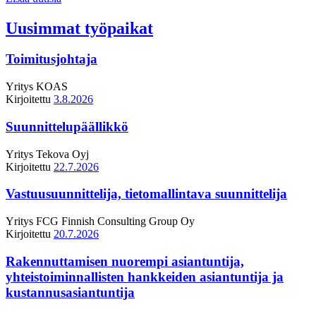
Uusimmat työpaikat
Toimitusjohtaja
Yritys
KOAS
Kirjoitettu
3.8.2026
Suunnittelupäällikkö
Yritys
Tekova Oyj
Kirjoitettu
22.7.2026
Vastuusuunnittelija, tietomallintava suunnittelija
Yritys
FCG Finnish Consulting Group Oy
Kirjoitettu
20.7.2026
Rakennuttamisen nuorempi asiantuntija,
yhteistoiminnallisten hankkeiden asiantuntija ja
kustannusasiantuntija