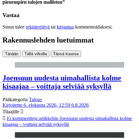
pienempien talojen malliston”
Vastaa
Sinun tulee
rekisteröityä
tai
kirjautua
kommentoidaksesi.
Rakennuslehden luetuimmat
Tänään
Tällä viikolla
Tässä kuussa
Joensuun uudesta uimahallista kolme
kisaajaa – voittaja selviää syksyllä
Pääkategoria
Talous
Kirjoitettu 6. elokuuta 2026, 12:59
6.8.2026
Tilaajille
Ei kommentteja
artikkeliin Joensuun uudesta uimahallista kolme
kisaajaa – voittaja selviää syksyllä