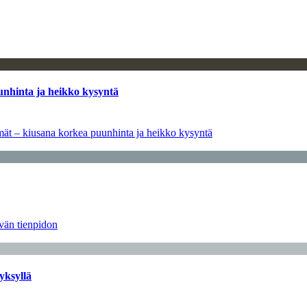
unhinta ja heikko kysyntä
ymät – kiusana korkea puunhinta ja heikko kysyntä
ävän tienpidon
yksyllä