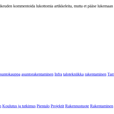
at oikeuden kommentoida lukottomia artikkeleita, mutta et pääse lukemaan l
asuntokauppa
asuntorakentaminen
Infra
talotekniikka
rakentaminen
Tam
n
Koulutus ja tutkimus
Pientalo
Projektit
Rakennustuote
Rakentaminen