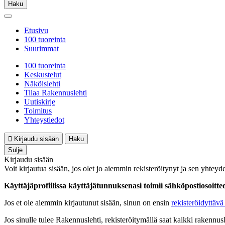
Haku
Etusivu
100 tuoreinta
Suurimmat
100 tuoreinta
Keskustelut
Näköislehti
Tilaa Rakennuslehti
Uutiskirje
Toimitus
Yhteystiedot
Kirjaudu sisään
Haku
Sulje
Kirjaudu sisään
Voit kirjautua sisään, jos olet jo aiemmin rekisteröitynyt ja sen yhteyde
Käyttäjäprofiilissa käyttäjätunnuksenasi toimii sähköpostiosoittees
Jos et ole aiemmin kirjautunut sisään, sinun on ensin
rekisteröidyttävä 
Jos sinulle tulee Rakennuslehti, rekisteröitymällä saat kaikki rakennusle