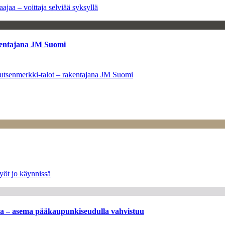
ajaa – voittaja selviää syksyllä
kentajana JM Suomi
utsenmerkki-talot – rakentajana JM Suomi
yöt jo käynnissä
ssa – asema pääkaupunkiseudulla vahvistuu