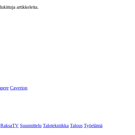
ukittuja artikkeleita.
pere
Caverion
RaksaTV
Suunnittelu
Talotekniikka
Talous
Työelämä