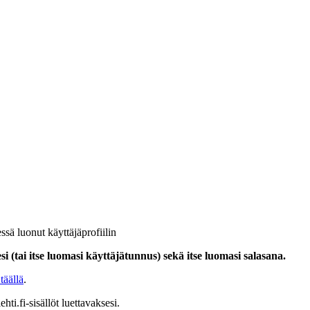
ssä luonut käyttäjäprofiilin
i (tai itse luomasi käyttäjätunnus) sekä itse luomasi salasana.
täällä
.
hti.fi-sisällöt luettavaksesi.