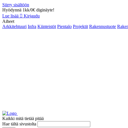
Siirry sisältöön
Hyödynnä 1kk/0€ diginäyte!
Lue lisää
Kirjaudu
Aiheet
Arkkitehtuuri
Infra
Kiinteistöt
Pientalo
Projektit
Rakennustuote
Raken
Kaikki mitä tietää pitää
Hae tältä sivustolta