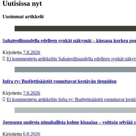
Uutisissa nyt
Uusimmat artikkelit
Sahateollisuudella edelleen synkät näkymät – kiusana korkea pu
Kirjoitettu
7.8.2026
Ei kommentteja
artikkeliin Sahateollisuudella edelleen synkät näk
Infra ry: Budjettisäästöt romuttavat kestävän tienpidon
Kirjoitettu
7.8.2026
Ei kommentteja
artikkeliin Infra ry: Budjettisäästöt romuttavat kest
Joensuun uudesta uimahallista kolme kisaajaa – voittaja selviää s
Kirjoitettu
6.8.2026