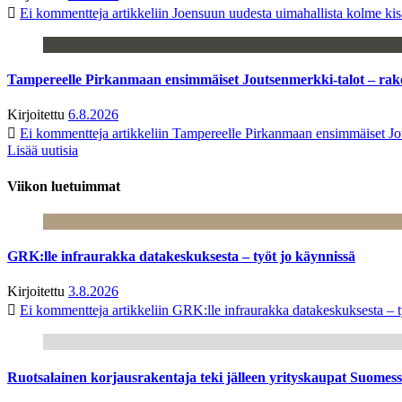
Ei kommentteja
artikkeliin Joensuun uudesta uimahallista kolme kisa
Tampereelle Pirkanmaan ensimmäiset Joutsenmerkki-talot – ra
Kirjoitettu
6.8.2026
Ei kommentteja
artikkeliin Tampereelle Pirkanmaan ensimmäiset Jo
Lisää uutisia
Viikon luetuimmat
GRK:lle infraurakka datakeskuksesta – työt jo käynnissä
Kirjoitettu
3.8.2026
Ei kommentteja
artikkeliin GRK:lle infraurakka datakeskuksesta – t
Ruotsalainen korjausrakentaja teki jälleen yrityskaupat Suome