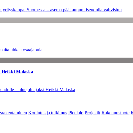
leen yrityskaupat Suomessa – asema pääkaupunkiseudulla vahvistuu
maita uhkaa osaajapula
i Heikki Malaska
eudulle – aluejohtajaksi Heikki Malaska
srakentaminen
Koulutus ja tutkimus
Pientalo
Projektit
Rakennustuote
R