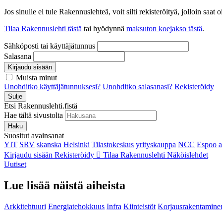
Jos sinulle ei tule Rakennuslehteä, voit silti rekisteröityä, jolloin sa
Tilaa Rakennuslehti tästä
tai hyödynnä
maksuton koejakso tästä
.
Sähköposti tai käyttäjätunnus
Salasana
Kirjaudu sisään
Muista minut
Unohditko käyttäjätunnuksesi?
Unohditko salasanasi?
Rekisteröidy
Sulje
Etsi Rakennuslehti.fistä
Hae tältä sivustolta
Haku
Suositut avainsanat
YIT
SRV
skanska
Helsinki
Tilastokeskus
yrityskauppa
NCC
Espoo
Kirjaudu sisään
Rekisteröidy
Tilaa Rakennuslehti
Näköislehdet
Uutiset
Lue lisää näistä aiheista
Arkkitehtuuri
Energiatehokkuus
Infra
Kiinteistöt
Korjausrakentamine