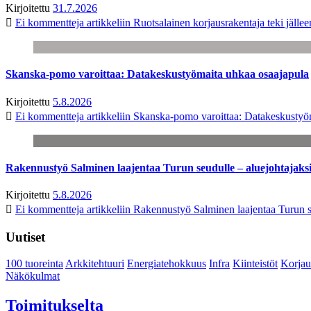
Kirjoitettu
31.7.2026
Ei kommentteja
artikkeliin Ruotsalainen korjausrakentaja teki jäl
Skanska-pomo varoittaa: Datakeskustyömaita uhkaa osaajapula
Kirjoitettu
5.8.2026
Ei kommentteja
artikkeliin Skanska-pomo varoittaa: Datakeskustyö
Rakennustyö Salminen laajentaa Turun seudulle – aluejohtajaks
Kirjoitettu
5.8.2026
Ei kommentteja
artikkeliin Rakennustyö Salminen laajentaa Turun s
Uutiset
100 tuoreinta
Arkkitehtuuri
Energiatehokkuus
Infra
Kiinteistöt
Korjau
Näkökulmat
Toimitukselta