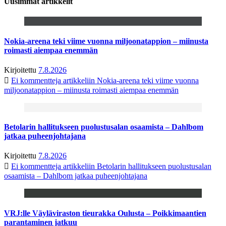
Uusimmat artikkelit
Nokia-areena teki viime vuonna miljoonatappion – miinusta
roimasti aiempaa enemmän
Kirjoitettu
7.8.2026
Ei kommentteja
artikkeliin Nokia-areena teki viime vuonna
miljoonatappion – miinusta roimasti aiempaa enemmän
Betolarin hallitukseen puolustusalan osaamista – Dahlbom
jatkaa puheenjohtajana
Kirjoitettu
7.8.2026
Ei kommentteja
artikkeliin Betolarin hallitukseen puolustusalan
osaamista – Dahlbom jatkaa puheenjohtajana
VRJ:lle Väyläviraston tieurakka Oulusta – Poikkimaantien
parantaminen jatkuu