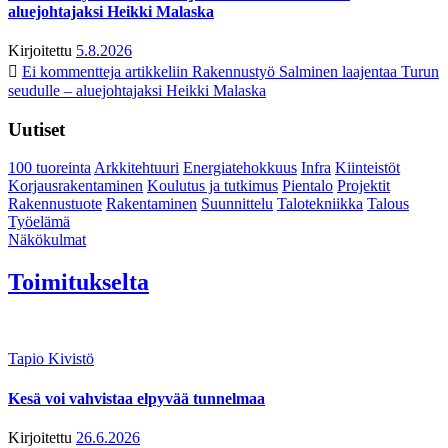
aluejohtajaksi Heikki Malaska
Kirjoitettu
5.8.2026
Ei kommentteja
artikkeliin Rakennustyö Salminen laajentaa Turun
seudulle – aluejohtajaksi Heikki Malaska
Uutiset
100 tuoreinta
Arkkitehtuuri
Energiatehokkuus
Infra
Kiinteistöt
Korjausrakentaminen
Koulutus ja tutkimus
Pientalo
Projektit
Rakennustuote
Rakentaminen
Suunnittelu
Talotekniikka
Talous
Työelämä
Näkökulmat
Toimitukselta
Tapio Kivistö
Kesä voi vahvistaa elpyvää tunnelmaa
Kirjoitettu
26.6.2026