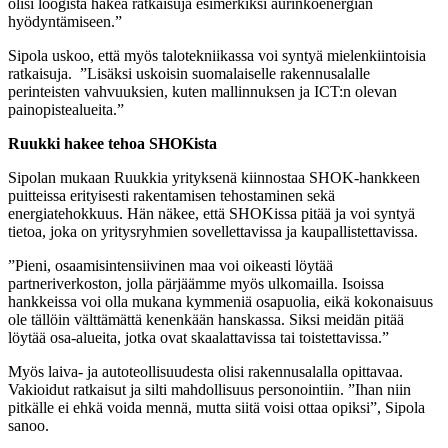
olisi loogista hakea ratkaisuja esimerkiksi aurinkoenergian
hyödyntämiseen.”
Sipola uskoo, että myös talotekniikassa voi syntyä mielenkiintoisia
ratkaisuja. ”Lisäksi uskoisin suomalaiselle rakennusalalle
perinteisten vahvuuksien, kuten mallinnuksen ja ICT:n olevan
painopistealueita.”
Ruukki hakee tehoa SHOKista
Sipolan mukaan Ruukkia yrityksenä kiinnostaa SHOK-hankkeen
puitteissa erityisesti rakentamisen tehostaminen sekä
energiatehokkuus. Hän näkee, että SHOKissa pitää ja voi syntyä
tietoa, joka on yritysryhmien sovellettavissa ja kaupallistettavissa.
”Pieni, osaamisintensiivinen maa voi oikeasti löytää
partneriverkoston, jolla pärjäämme myös ulkomailla. Isoissa
hankkeissa voi olla mukana kymmeniä osapuolia, eikä kokonaisuus
ole tällöin välttämättä kenenkään hanskassa. Siksi meidän pitää
löytää osa-alueita, jotka ovat skaalattavissa tai toistettavissa.”
Myös laiva- ja autoteollisuudesta olisi rakennusalalla opittavaa.
Vakioidut ratkaisut ja silti mahdollisuus personointiin. ”Ihan niin
pitkälle ei ehkä voida mennä, mutta siitä voisi ottaa opiksi”, Sipola
sanoo.