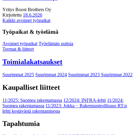
Yritys
Boost Brothers Oy
Kirjoitettu
18.6.2026
Kaikki avoimet työpaikat
Työpaikat & työelämä
Avoimet työpaikat
Työelämän uutisia
Teemat & liitteet
Toimialakatsaukset
Suurimmat 2025
Suurimmat 2024
Suurimmat 2023
Suurimmat 2022
Kaupalliset liitteet
11/2025: Suomea rakentamassa
12/2024: INFRA-lehti
11/2024:
Suomea rakentamassa
11/2023: Jokka − Rakennusteollisuus RT:n
lehti kestävästä rakentamisesta
Tapahtumia