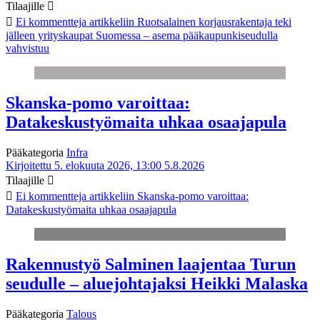
Tilaajille
Ei kommentteja
artikkeliin Ruotsalainen korjausrakentaja teki
jälleen yrityskaupat Suomessa – asema pääkaupunkiseudulla
vahvistuu
Skanska-pomo varoittaa:
Datakeskustyömaita uhkaa osaajapula
Pääkategoria
Infra
Kirjoitettu 5. elokuuta 2026, 13:00
5.8.2026
Tilaajille
Ei kommentteja
artikkeliin Skanska-pomo varoittaa:
Datakeskustyömaita uhkaa osaajapula
Rakennustyö Salminen laajentaa Turun
seudulle – aluejohtajaksi Heikki Malaska
Pääkategoria
Talous