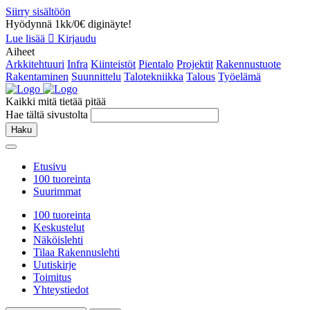
Siirry sisältöön
Hyödynnä 1kk/0€ diginäyte!
Lue lisää
Kirjaudu
Aiheet
Arkkitehtuuri
Infra
Kiinteistöt
Pientalo
Projektit
Rakennustuote
Rakentaminen
Suunnittelu
Talotekniikka
Talous
Työelämä
Kaikki mitä tietää pitää
Hae tältä sivustolta
Haku
Etusivu
100 tuoreinta
Suurimmat
100 tuoreinta
Keskustelut
Näköislehti
Tilaa Rakennuslehti
Uutiskirje
Toimitus
Yhteystiedot