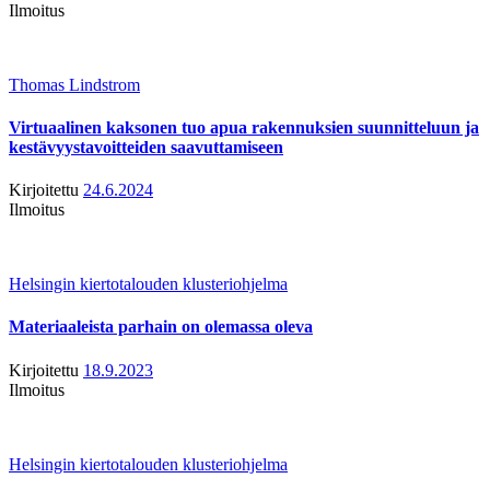
Ilmoitus
Thomas Lindstrom
Virtuaalinen kaksonen tuo apua rakennuksien suunnitteluun ja
kestävyystavoitteiden saavuttamiseen
Kirjoitettu
24.6.2024
Ilmoitus
Helsingin kiertotalouden klusteriohjelma
Materiaaleista parhain on olemassa oleva
Kirjoitettu
18.9.2023
Ilmoitus
Helsingin kiertotalouden klusteriohjelma