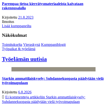
Parempaa tietoa kierrätysmateriaaleista kaivataan
rakennusalalla
Kirjoitettu
21.8.2023
Ilmoitus
Lisää kumppaneilta
Näkökulmat
Toimitukselta
Vieraskynä
Kumppaniblogit
Työpaikat & työelämä
Työelämän uutisia
Starkin ammattilaiskysely: Suhdannekuopasta päädytään vielä
työvoimapulaan
Kirjoitettu
6.8.2026
Ei kommentteja
artikkeliin Starkin ammattilaiskysely:
Suhdannekuopasta päädytään vielä työvoimapulaan