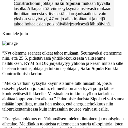
Constructionin johtaja
Saku Sipolan
mukaan hyvällä
tasolla. Alkujaan 52 viime syksynä alustavasti mukaan
ilmoittautuneesta yrityksestä tai organisaatiosta vain
yksi on vetäytynyt, 47 on jo allekirjoittanut ja neljä
tahoa hoitaa asian pois päiväjärjestyksestä lähipäivinä.
Kuuntele juttu
”Nyt olemme saaneet oikeat tahot mukaan. Seuraavaksi etenemme
niin, että 25.5. pidettävässä yhtiökokouksessa valitsemme
hallituksen, RYM-SHOK järjestäytyy yhtiönä ja kesän mittaan sille
haetaan toimitusjohtaja ja tutkimusjohtaja”,
Saku Sipola
Ruukki
Contructionista kertoo.
”Melko varhain syksyllä käynnistämme tutkimusaihiot, joista
esiselvitykset on jo koottu, eli meillä on aika hyvä pohja lähteä
konkreettisesti liikkeelle. Varsinainen tutkimustyö on tarkoitus
aloittaa loppuvuoden aikana.” Painopistealueista Sipola ei voi sanoa
mitään lopullista, mutta hän uskoo, että energiatehokkuus niin
talonrakentamisessa kuin infrassakin nousee vahvasti esille.
”Energiatehokkuus on äärimmäisen mielenkiintoinen ja monisyinen
aihealue. Meidänkin tuotteista rakennetaan suuria ulkopintoja, joten