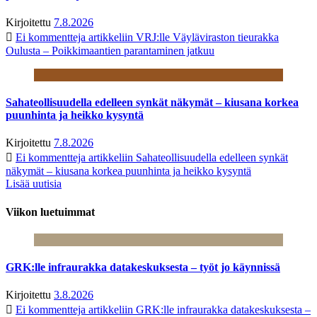
Kirjoitettu
7.8.2026
Ei kommentteja
artikkeliin VRJ:lle Väyläviraston tieurakka
Oulusta – Poikkimaantien parantaminen jatkuu
Sahateollisuudella edelleen synkät näkymät – kiusana korkea
puunhinta ja heikko kysyntä
Kirjoitettu
7.8.2026
Ei kommentteja
artikkeliin Sahateollisuudella edelleen synkät
näkymät – kiusana korkea puunhinta ja heikko kysyntä
Lisää uutisia
Viikon luetuimmat
GRK:lle infraurakka datakeskuksesta – työt jo käynnissä
Kirjoitettu
3.8.2026
Ei kommentteja
artikkeliin GRK:lle infraurakka datakeskuksesta –