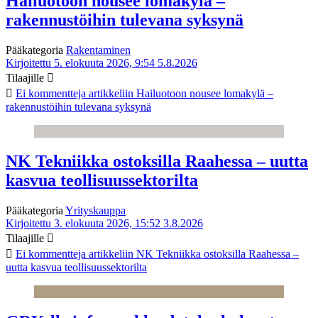
Hailuotoon nousee lomakylä –
rakennustöihin tulevana syksynä
Pääkategoria
Rakentaminen
Kirjoitettu 5. elokuuta 2026, 9:54
5.8.2026
Tilaajille
Ei kommentteja
artikkeliin Hailuotoon nousee lomakylä –
rakennustöihin tulevana syksynä
NK Tekniikka ostoksilla Raahessa – uutta
kasvua teollisuussektorilta
Pääkategoria
Yrityskauppa
Kirjoitettu 3. elokuuta 2026, 15:52
3.8.2026
Tilaajille
Ei kommentteja
artikkeliin NK Tekniikka ostoksilla Raahessa –
uutta kasvua teollisuussektorilta