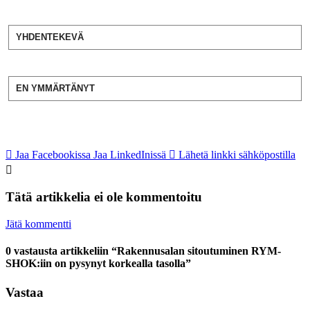
YHDENTEKEVÄ
EN YMMÄRTÄNYT
Jaa Facebookissa
Jaa LinkedInissä
Lähetä linkki sähköpostilla
Tätä artikkelia ei ole kommentoitu
Jätä kommentti
0 vastausta artikkeliin “Rakennusalan sitoutuminen RYM-
SHOK:iin on pysynyt korkealla tasolla”
Vastaa