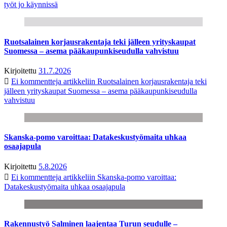
työt jo käynnissä
Ruotsalainen korjausrakentaja teki jälleen yrityskaupat
Suomessa – asema pääkaupunkiseudulla vahvistuu
Kirjoitettu
31.7.2026
Ei kommentteja
artikkeliin Ruotsalainen korjausrakentaja teki
jälleen yrityskaupat Suomessa – asema pääkaupunkiseudulla
vahvistuu
Skanska-pomo varoittaa: Datakeskustyömaita uhkaa
osaajapula
Kirjoitettu
5.8.2026
Ei kommentteja
artikkeliin Skanska-pomo varoittaa:
Datakeskustyömaita uhkaa osaajapula
Rakennustyö Salminen laajentaa Turun seudulle –