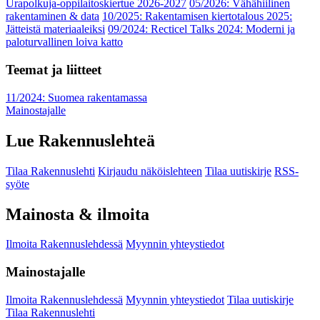
Urapolkuja-oppilaitoskiertue 2026-2027
05/2026: Vähähiilinen
rakentaminen & data
10/2025: Rakentamisen kiertotalous 2025:
Jätteistä materiaaleiksi
09/2024: Recticel Talks 2024: Moderni ja
paloturvallinen loiva katto
Teemat ja liitteet
11/2024: Suomea rakentamassa
Mainostajalle
Lue Rakennuslehteä
Tilaa Rakennuslehti
Kirjaudu näköislehteen
Tilaa uutiskirje
RSS-
syöte
Mainosta & ilmoita
Ilmoita Rakennuslehdessä
Myynnin yhteystiedot
Mainostajalle
Ilmoita Rakennuslehdessä
Myynnin yhteystiedot
Tilaa uutiskirje
Tilaa Rakennuslehti