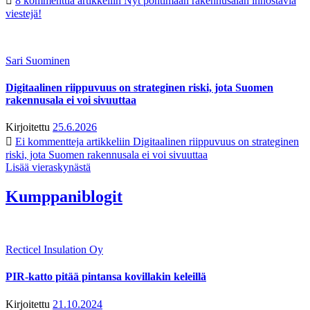
8 kommenttia
artikkeliin Nyt pohtimaan rakennusalan innostavia
viestejä!
Sari Suominen
Digitaalinen riippuvuus on strateginen riski, jota Suomen
rakennusala ei voi sivuuttaa
Kirjoitettu
25.6.2026
Ei kommentteja
artikkeliin Digitaalinen riippuvuus on strateginen
riski, jota Suomen rakennusala ei voi sivuuttaa
Lisää vieraskynästä
Kumppaniblogit
Recticel Insulation Oy
PIR-katto pitää pintansa kovillakin keleillä
Kirjoitettu
21.10.2024