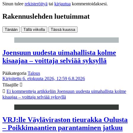
Sinun tulee
rekisteröityä
tai
kirjautua
kommentoidaksesi.
Rakennuslehden luetuimmat
Tänään
Tällä viikolla
Tässä kuussa
Joensuun uudesta uimahallista kolme
kisaajaa – voittaja selviää syksyllä
Pääkategoria
Talous
Kirjoitettu 6. elokuuta 2026, 12:59
6.8.2026
Tilaajille
Ei kommentteja
artikkeliin Joensuun uudesta uimahallista kolme
kisaajaa – voittaja selviää syksyllä
VRJ:lle Väyläviraston tieurakka Oulusta
– Poikkimaantien parantaminen jatkuu