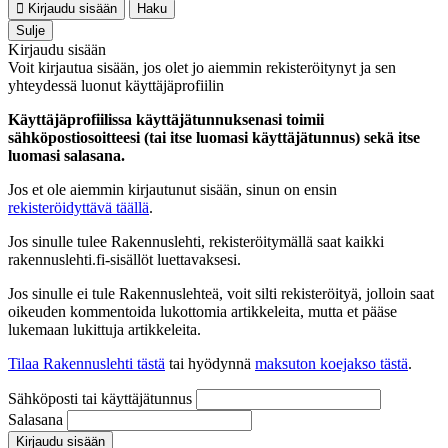
Kirjaudu sisään
Haku
Sulje
Kirjaudu sisään
Voit kirjautua sisään, jos olet jo aiemmin rekisteröitynyt ja sen
yhteydessä luonut käyttäjäprofiilin
Käyttäjäprofiilissa käyttäjätunnuksenasi toimii
sähköpostiosoitteesi (tai itse luomasi käyttäjätunnus) sekä itse
luomasi salasana.
Jos et ole aiemmin kirjautunut sisään, sinun on ensin
rekisteröidyttävä täällä
.
Jos sinulle tulee Rakennuslehti, rekisteröitymällä saat kaikki
rakennuslehti.fi-sisällöt luettavaksesi.
Jos sinulle ei tule Rakennuslehteä, voit silti rekisteröityä, jolloin saat
oikeuden kommentoida lukottomia artikkeleita, mutta et pääse
lukemaan lukittuja artikkeleita.
Tilaa Rakennuslehti tästä
tai hyödynnä
maksuton koejakso tästä
.
Sähköposti tai käyttäjätunnus
Salasana
Kirjaudu sisään