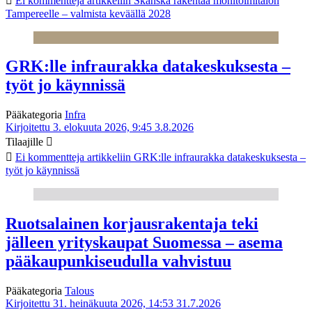
Ei kommentteja
artikkeliin Skanska rakentaa monitoimitalon
Tampereelle – valmista keväällä 2028
GRK:lle infraurakka datakeskuksesta –
työt jo käynnissä
Pääkategoria
Infra
Kirjoitettu 3. elokuuta 2026, 9:45
3.8.2026
Tilaajille
Ei kommentteja
artikkeliin GRK:lle infraurakka datakeskuksesta –
työt jo käynnissä
Ruotsalainen korjausrakentaja teki
jälleen yrityskaupat Suomessa – asema
pääkaupunkiseudulla vahvistuu
Pääkategoria
Talous
Kirjoitettu 31. heinäkuuta 2026, 14:53
31.7.2026