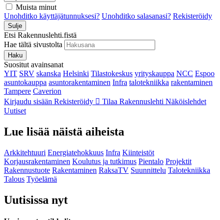
Muista minut
Unohditko käyttäjätunnuksesi?
Unohditko salasanasi?
Rekisteröidy
Sulje
Etsi Rakennuslehti.fistä
Hae tältä sivustolta
Haku
Suositut avainsanat
YIT
SRV
skanska
Helsinki
Tilastokeskus
yrityskauppa
NCC
Espoo
asuntokauppa
asuntorakentaminen
Infra
talotekniikka
rakentaminen
Tampere
Caverion
Kirjaudu sisään
Rekisteröidy
Tilaa Rakennuslehti
Näköislehdet
Uutiset
Lue lisää näistä aiheista
Arkkitehtuuri
Energiatehokkuus
Infra
Kiinteistöt
Korjausrakentaminen
Koulutus ja tutkimus
Pientalo
Projektit
Rakennustuote
Rakentaminen
RaksaTV
Suunnittelu
Talotekniikka
Talous
Työelämä
Uutisissa nyt