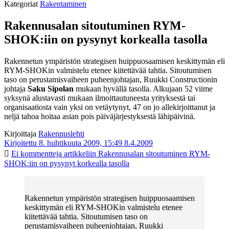
Kategoriat
Rakentaminen
Rakennusalan sitoutuminen RYM-
SHOK:iin on pysynyt korkealla tasolla
Rakennetun ympäristön strategisen huippuosaamisen keskittymän eli
RYM-SHOKin valmistelu etenee kiitettävää tahtia. Sitoutumisen
taso on perustamisvaiheen puheenjohtajan, Ruukki Constructionin
johtaja
Saku Sipolan
mukaan hyvällä tasolla. Alkujaan 52 viime
syksynä alustavasti mukaan ilmoittautuneesta yrityksestä tai
organisaatiosta vain yksi on vetäytynyt, 47 on jo allekirjoittanut ja
neljä tahoa hoitaa asian pois päiväjärjestyksestä lähipäivinä.
Kirjoittaja
Rakennuslehti
Kirjoitettu 8. huhtikuuta 2009, 15:49
8.4.2009
Ei kommentteja
artikkeliin Rakennusalan sitoutuminen RYM-
SHOK:iin on pysynyt korkealla tasolla
Rakennetun ympäristön strategisen huippuosaamisen
keskittymän eli RYM-SHOKin valmistelu etenee
kiitettävää tahtia. Sitoutumisen taso on
perustamisvaiheen puheenjohtajan, Ruukki