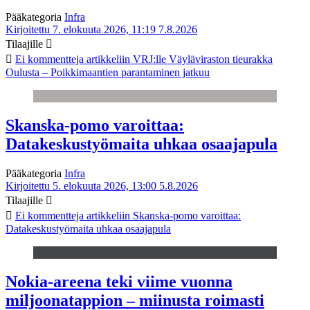
Pääkategoria
Infra
Kirjoitettu 7. elokuuta 2026, 11:19
7.8.2026
Tilaajille
Ei kommentteja
artikkeliin VRJ:lle Väyläviraston tieurakka
Oulusta – Poikkimaantien parantaminen jatkuu
Skanska-pomo varoittaa:
Datakeskustyömaita uhkaa osaajapula
Pääkategoria
Infra
Kirjoitettu 5. elokuuta 2026, 13:00
5.8.2026
Tilaajille
Ei kommentteja
artikkeliin Skanska-pomo varoittaa:
Datakeskustyömaita uhkaa osaajapula
Nokia-areena teki viime vuonna
miljoonatappion – miinusta roimasti