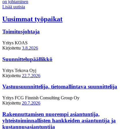
on johtaminen
Lisää uutisia
Uusimmat työpaikat
Toimitusjohtaja
Yritys
KOAS
Kirjoitettu
3.8.2026
Suunnittelupäällikkö
Yritys
Tekova Oyj
Kirjoitettu
22.7.2026
Vastuusuunnittelija, tietomallintava suunnittelija
Yritys
FCG Finnish Consulting Group Oy
Kirjoitettu
20.7.2026
Rakennuttamisen nuorempi asiantuntija,
yhteistoiminnallisten hankkeiden asiantuntija ja
kustannusasiantuntija