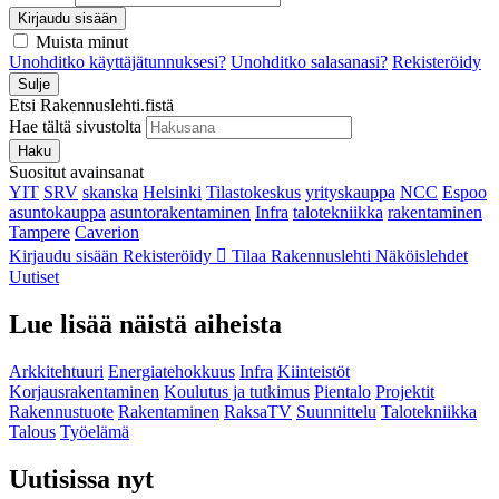
Kirjaudu sisään
Muista minut
Unohditko käyttäjätunnuksesi?
Unohditko salasanasi?
Rekisteröidy
Sulje
Etsi Rakennuslehti.fistä
Hae tältä sivustolta
Haku
Suositut avainsanat
YIT
SRV
skanska
Helsinki
Tilastokeskus
yrityskauppa
NCC
Espoo
asuntokauppa
asuntorakentaminen
Infra
talotekniikka
rakentaminen
Tampere
Caverion
Kirjaudu sisään
Rekisteröidy
Tilaa Rakennuslehti
Näköislehdet
Uutiset
Lue lisää näistä aiheista
Arkkitehtuuri
Energiatehokkuus
Infra
Kiinteistöt
Korjausrakentaminen
Koulutus ja tutkimus
Pientalo
Projektit
Rakennustuote
Rakentaminen
RaksaTV
Suunnittelu
Talotekniikka
Talous
Työelämä
Uutisissa nyt