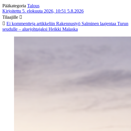
Pääkategoria
Talous
Kirjoitettu 5. elokuuta 2026, 10:51
5.8.2026
Tilaajille
Ei kommentteja
artikkeliin Rakennustyö Salminen laajentaa Turun
seudulle – aluejohtajaksi Heikki Malaska