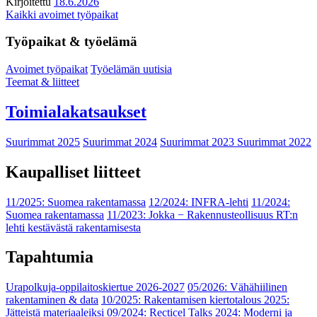
Kirjoitettu
18.6.2026
Kaikki avoimet työpaikat
Työpaikat & työelämä
Avoimet työpaikat
Työelämän uutisia
Teemat & liitteet
Toimialakatsaukset
Suurimmat 2025
Suurimmat 2024
Suurimmat 2023
Suurimmat 2022
Kaupalliset liitteet
11/2025: Suomea rakentamassa
12/2024: INFRA-lehti
11/2024:
Suomea rakentamassa
11/2023: Jokka − Rakennusteollisuus RT:n
lehti kestävästä rakentamisesta
Tapahtumia
Urapolkuja-oppilaitoskiertue 2026-2027
05/2026: Vähähiilinen
rakentaminen & data
10/2025: Rakentamisen kiertotalous 2025:
Jätteistä materiaaleiksi
09/2024: Recticel Talks 2024: Moderni ja