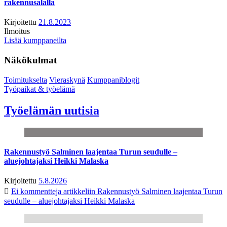
rakennusalalla
Kirjoitettu
21.8.2023
Ilmoitus
Lisää kumppaneilta
Näkökulmat
Toimitukselta
Vieraskynä
Kumppaniblogit
Työpaikat & työelämä
Työelämän uutisia
Rakennustyö Salminen laajentaa Turun seudulle –
aluejohtajaksi Heikki Malaska
Kirjoitettu
5.8.2026
Ei kommentteja
artikkeliin Rakennustyö Salminen laajentaa Turun
seudulle – aluejohtajaksi Heikki Malaska