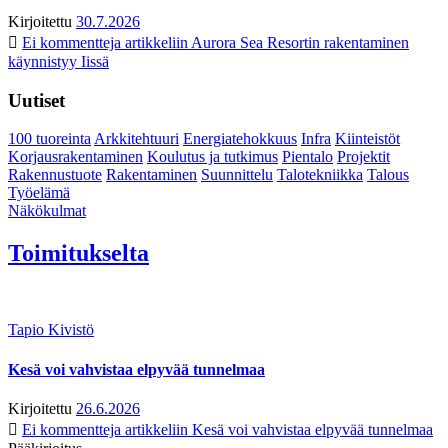
Kirjoitettu
30.7.2026
Ei kommentteja
artikkeliin Aurora Sea Resortin rakentaminen
käynnistyy Iissä
Uutiset
100 tuoreinta
Arkkitehtuuri
Energiatehokkuus
Infra
Kiinteistöt
Korjausrakentaminen
Koulutus ja tutkimus
Pientalo
Projektit
Rakennustuote
Rakentaminen
Suunnittelu
Talotekniikka
Talous
Työelämä
Näkökulmat
Toimitukselta
Tapio Kivistö
Kesä voi vahvistaa elpyvää tunnelmaa
Kirjoitettu
26.6.2026
Ei kommentteja
artikkeliin Kesä voi vahvistaa elpyvää tunnelmaa