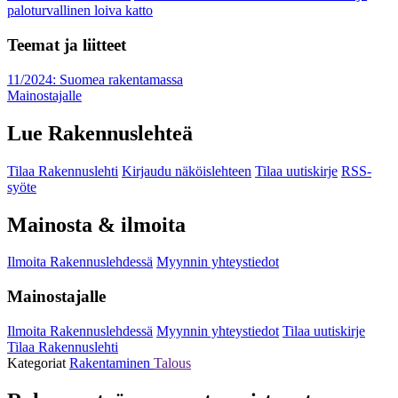
paloturvallinen loiva katto
Teemat ja liitteet
11/2024: Suomea rakentamassa
Mainostajalle
Lue Rakennuslehteä
Tilaa Rakennuslehti
Kirjaudu näköislehteen
Tilaa uutiskirje
RSS-
syöte
Mainosta & ilmoita
Ilmoita Rakennuslehdessä
Myynnin yhteystiedot
Mainostajalle
Ilmoita Rakennuslehdessä
Myynnin yhteystiedot
Tilaa uutiskirje
Tilaa Rakennuslehti
Kategoriat
Rakentaminen
Talous