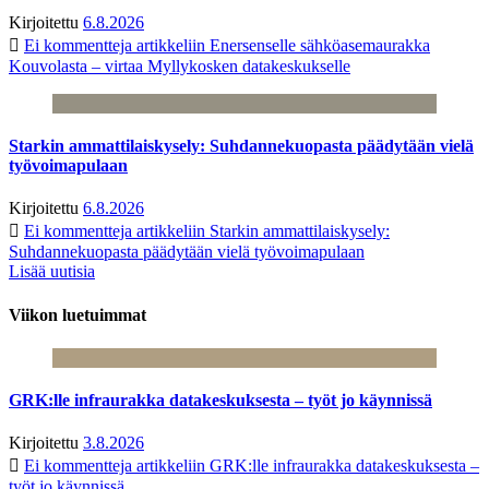
Kirjoitettu
6.8.2026
Ei kommentteja
artikkeliin Enersenselle sähköasemaurakka
Kouvolasta – virtaa Myllykosken datakeskukselle
Starkin ammattilaiskysely: Suhdannekuopasta päädytään vielä
työvoimapulaan
Kirjoitettu
6.8.2026
Ei kommentteja
artikkeliin Starkin ammattilaiskysely:
Suhdannekuopasta päädytään vielä työvoimapulaan
Lisää uutisia
Viikon luetuimmat
GRK:lle infraurakka datakeskuksesta – työt jo käynnissä
Kirjoitettu
3.8.2026
Ei kommentteja
artikkeliin GRK:lle infraurakka datakeskuksesta –
työt jo käynnissä