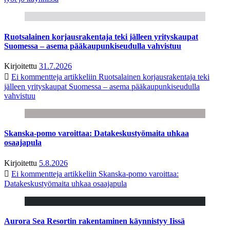
Ruotsalainen korjausrakentaja teki jälleen yrityskaupat
Suomessa – asema pääkaupunkiseudulla vahvistuu
Kirjoitettu
31.7.2026
Ei kommentteja
artikkeliin Ruotsalainen korjausrakentaja teki
jälleen yrityskaupat Suomessa – asema pääkaupunkiseudulla
vahvistuu
Skanska-pomo varoittaa: Datakeskustyömaita uhkaa
osaajapula
Kirjoitettu
5.8.2026
Ei kommentteja
artikkeliin Skanska-pomo varoittaa:
Datakeskustyömaita uhkaa osaajapula
Aurora Sea Resortin rakentaminen käynnistyy Iissä