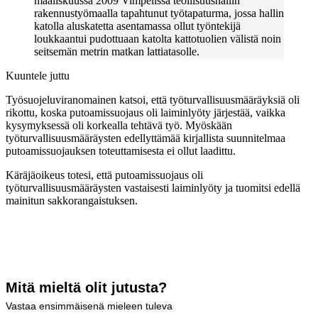
maaliskuussa 2009 Vimpelissä teollisuushallin
rakennustyömaalla tapahtunut työtapaturma, jossa hallin
katolla aluskatetta asentamassa ollut työntekijä
loukkaantui pudottuaan katolta kattotuolien välistä noin
seitsemän metrin matkan lattiatasolle.
Kuuntele juttu
Työsuojeluviranomainen katsoi, että työturvallisuusmääräyksiä oli
rikottu, koska putoamissuojaus oli laiminlyöty järjestää, vaikka
kysymyksessä oli korkealla tehtävä työ. Myöskään
työturvallisuusmääräysten edellyttämää kirjallista suunnitelmaa
putoamissuojauksen toteuttamisesta ei ollut laadittu.
Käräjäoikeus totesi, että putoamissuojaus oli
työturvallisuusmääräysten vastaisesti laiminlyöty ja tuomitsi edellä
mainitun sakkorangaistuksen.
Mitä mieltä olit jutusta?
Vastaa ensimmäisenä mieleen tuleva