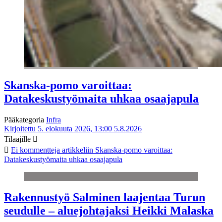
Skanska-pomo varoittaa:
Datakeskustyömaita uhkaa osaajapula
Pääkategoria
Infra
Kirjoitettu 5. elokuuta 2026, 13:00
5.8.2026
Tilaajille
Ei kommentteja
artikkeliin Skanska-pomo varoittaa:
Datakeskustyömaita uhkaa osaajapula
Rakennustyö Salminen laajentaa Turun
seudulle – aluejohtajaksi Heikki Malaska