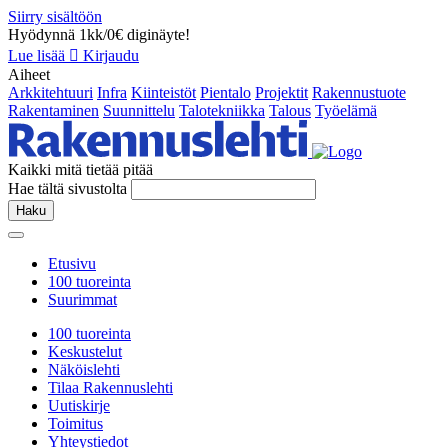
Siirry sisältöön
Hyödynnä 1kk/0€ diginäyte!
Lue lisää
Kirjaudu
Aiheet
Arkkitehtuuri
Infra
Kiinteistöt
Pientalo
Projektit
Rakennustuote
Rakentaminen
Suunnittelu
Talotekniikka
Talous
Työelämä
Kaikki mitä tietää pitää
Hae tältä sivustolta
Haku
Etusivu
100 tuoreinta
Suurimmat
100 tuoreinta
Keskustelut
Näköislehti
Tilaa Rakennuslehti
Uutiskirje
Toimitus
Yhteystiedot