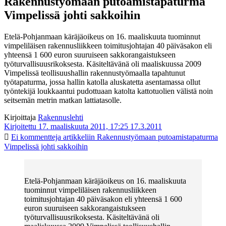
Rakennustyömaan putoamistapaturma
Vimpelissä johti sakkoihin
Etelä-Pohjanmaan käräjäoikeus on 16. maaliskuuta tuominnut
vimpeliläisen rakennusliikkeen toimitusjohtajan 40 päiväsakon eli
yhteensä 1 600 euron suuruiseen sakkorangaistukseen
työturvallisuusrikoksesta. Käsiteltävänä oli maaliskuussa 2009
Vimpelissä teollisuushallin rakennustyömaalla tapahtunut
työtapaturma, jossa hallin katolla aluskatetta asentamassa ollut
työntekijä loukkaantui pudottuaan katolta kattotuolien välistä noin
seitsemän metrin matkan lattiatasolle.
Kirjoittaja
Rakennuslehti
Kirjoitettu 17. maaliskuuta 2011, 17:25
17.3.2011
Ei kommentteja
artikkeliin Rakennustyömaan putoamistapaturma
Vimpelissä johti sakkoihin
Etelä-Pohjanmaan käräjäoikeus on 16. maaliskuuta
tuominnut vimpeliläisen rakennusliikkeen
toimitusjohtajan 40 päiväsakon eli yhteensä 1 600
euron suuruiseen sakkorangaistukseen
työturvallisuusrikoksesta. Käsiteltävänä oli