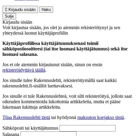
Kirjaudu sisään
Haku
Sulje
Kirjaudu sisään
Voit kirjautua sisään, jos olet jo aiemmin rekisteröitynyt ja sen
yhteydessä luonut käyttäjäprofiilin
Käyttäjäprofiilissa käyttäjätunnuksenasi toimii
sähköpostiosoitteesi (tai itse luomasi käyttäjätunnus) sekä itse
luomasi salasana.
Jos et ole aiemmin kirjautunut sisään, sinun on ensin
rekisteröidyttävä täällä
.
Jos sinulle tulee Rakennuslehti, rekisteröitymällä saat kaikki
rakennuslehti.fi-sisällöt luettavaksesi.
Jos sinulle ei tule Rakennuslehteä, voit silti rekisteröityä, jolloin saat
oikeuden kommentoida lukottomia artikkeleita, mutta et pääse
lukemaan lukittuja artikkeleita.
Tilaa Rakennuslehti tästä
tai hyödynnä
maksuton koejakso tästä
.
Sähköposti tai käyttäjätunnus
Salasana