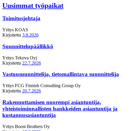
Uusimmat työpaikat
Toimitusjohtaja
Yritys
KOAS
Kirjoitettu
3.8.2026
Suunnittelupäällikkö
Yritys
Tekova Oyj
Kirjoitettu
22.7.2026
Vastuusuunnittelija, tietomallintava suunnittelija
Yritys
FCG Finnish Consulting Group Oy
Kirjoitettu
20.7.2026
Rakennuttamisen nuorempi asiantuntija,
yhteistoiminnallisten hankkeiden asiantuntija ja
kustannusasiantuntija
Yritys
Boost Brothers Oy