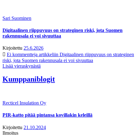
Sari Suominen
Digitaalinen riippuvuus on strateginen riski, jota Suomen
rakennusala ei voi sivuuttaa
Kirjoitettu
25.6.2026
Ei kommentteja
artikkeliin Digitaalinen riippuvuus on strateginen
riski, jota Suomen rakennusala ei voi sivuuttaa
Lisää vieraskynästä
Kumppaniblogit
Recticel Insulation Oy
PIR-katto pitää pintansa kovillakin keleillä
Kirjoitettu
21.10.2024
Ilmoitus