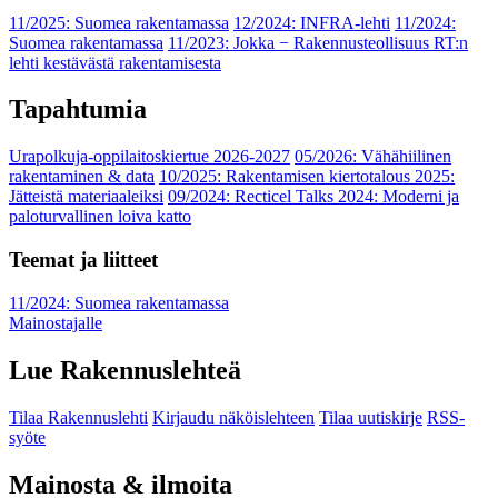
11/2025: Suomea rakentamassa
12/2024: INFRA-lehti
11/2024:
Suomea rakentamassa
11/2023: Jokka − Rakennusteollisuus RT:n
lehti kestävästä rakentamisesta
Tapahtumia
Urapolkuja-oppilaitoskiertue 2026-2027
05/2026: Vähähiilinen
rakentaminen & data
10/2025: Rakentamisen kiertotalous 2025:
Jätteistä materiaaleiksi
09/2024: Recticel Talks 2024: Moderni ja
paloturvallinen loiva katto
Teemat ja liitteet
11/2024: Suomea rakentamassa
Mainostajalle
Lue Rakennuslehteä
Tilaa Rakennuslehti
Kirjaudu näköislehteen
Tilaa uutiskirje
RSS-
syöte
Mainosta & ilmoita