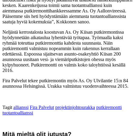
kesken. Kaarenkeijussa toimii sama tuotantoallianssi kuin
aiemmassa putkiremonttihankkeessamme As. Oy Aallonvireessä.
Pääsemme siis heti hyödyntämään aiemmasta tuotantoallianssista
saatuja hyviä kokemuksia”, Kokkonen sanoo.
Neljästä kerrostalosta koostuvan As. Oy Kiisan putkiremontissa
hyödynnetään aikataulua lyhentävää työtapaa. Työmaalla kaksi
ryhmää toteuttaa putkiremonttia kahdesta suunnasta. Näin
putkiremontti valmistuu nopeammin kuin rakennus kerrallaan
edettäessä. Espoossa sijaitsevan asunto-osakeyhtiö Kiisan 200
asunnossa uusitaan vesi- ja viemäriputkistojen ohessa myös
kylpyhuoneet. Putkiremontti on valmis koko taloyhtiössä kesällä
2016.
Fira Palvelut tekee putkiremontin myös As. Oy Ulvilantie 15:n 84
asunnossa Helsingissä. Urakka valmistuu vuodenvaihteessa 2015.
Tagit
allianssi
Fira Palvelut
projektinjohtourakka
putkiremontti
tuotantoallianssi
Mitä mieltä olit jutusta?