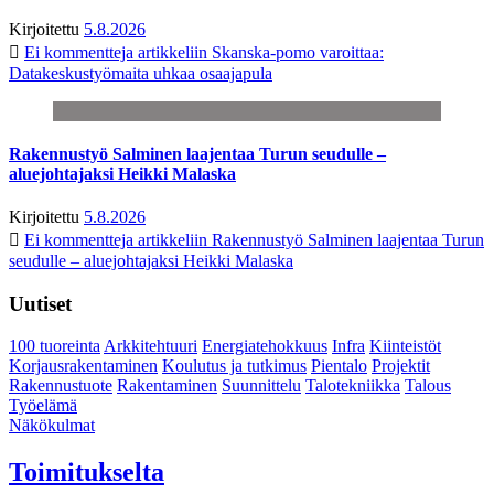
Kirjoitettu
5.8.2026
Ei kommentteja
artikkeliin Skanska-pomo varoittaa:
Datakeskustyömaita uhkaa osaajapula
Rakennustyö Salminen laajentaa Turun seudulle –
aluejohtajaksi Heikki Malaska
Kirjoitettu
5.8.2026
Ei kommentteja
artikkeliin Rakennustyö Salminen laajentaa Turun
seudulle – aluejohtajaksi Heikki Malaska
Uutiset
100 tuoreinta
Arkkitehtuuri
Energiatehokkuus
Infra
Kiinteistöt
Korjausrakentaminen
Koulutus ja tutkimus
Pientalo
Projektit
Rakennustuote
Rakentaminen
Suunnittelu
Talotekniikka
Talous
Työelämä
Näkökulmat
Toimitukselta