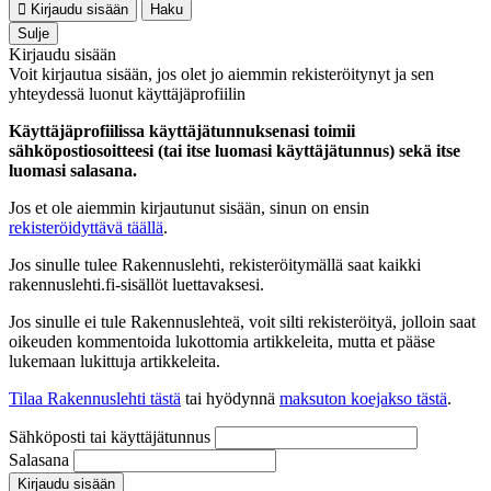
Kirjaudu sisään
Haku
Sulje
Kirjaudu sisään
Voit kirjautua sisään, jos olet jo aiemmin rekisteröitynyt ja sen
yhteydessä luonut käyttäjäprofiilin
Käyttäjäprofiilissa käyttäjätunnuksenasi toimii
sähköpostiosoitteesi (tai itse luomasi käyttäjätunnus) sekä itse
luomasi salasana.
Jos et ole aiemmin kirjautunut sisään, sinun on ensin
rekisteröidyttävä täällä
.
Jos sinulle tulee Rakennuslehti, rekisteröitymällä saat kaikki
rakennuslehti.fi-sisällöt luettavaksesi.
Jos sinulle ei tule Rakennuslehteä, voit silti rekisteröityä, jolloin saat
oikeuden kommentoida lukottomia artikkeleita, mutta et pääse
lukemaan lukittuja artikkeleita.
Tilaa Rakennuslehti tästä
tai hyödynnä
maksuton koejakso tästä
.
Sähköposti tai käyttäjätunnus
Salasana
Kirjaudu sisään