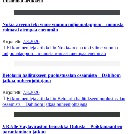
Uusimmat artikkelit
Nokia-areena teki viime vuonna miljoonatappion – miinusta
roimasti aiempaa enemmän
Kirjoitettu
7.8.2026
Ei kommentteja
artikkeliin Nokia-areena teki viime vuonna
miljoonatappion – miinusta roimasti aiempaa enemmän
Betolarin hallitukseen puolustusalan osaamista – Dahlbom
jatkaa puheenjohtajana
Kirjoitettu
7.8.2026
Ei kommentteja
artikkeliin Betolarin hallitukseen puolustusalan
osaamista – Dahlbom jatkaa puheenjohtajana
VRJ:lle Väyläviraston tieurakka Oulusta – Poikkimaantien
parantaminen jatkuu