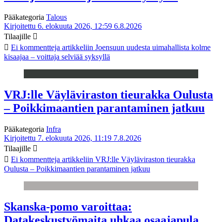
Pääkategoria
Talous
Kirjoitettu 6. elokuuta 2026, 12:59
6.8.2026
Tilaajille
Ei kommentteja
artikkeliin Joensuun uudesta uimahallista kolme
kisaajaa – voittaja selviää syksyllä
VRJ:lle Väyläviraston tieurakka Oulusta
– Poikkimaantien parantaminen jatkuu
Pääkategoria
Infra
Kirjoitettu 7. elokuuta 2026, 11:19
7.8.2026
Tilaajille
Ei kommentteja
artikkeliin VRJ:lle Väyläviraston tieurakka
Oulusta – Poikkimaantien parantaminen jatkuu
Skanska-pomo varoittaa:
Datakeskustyömaita uhkaa osaajapula