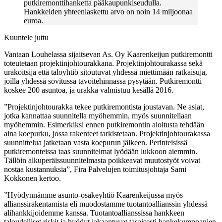
putkiremonttihanketta pääkaupunkiseudulla.
Hankkeiden yhteenlaskettu arvo on noin 14 miljoonaa
euroa.
Kuuntele juttu
Vantaan Louhelassa sijaitsevan As. Oy Kaarenkeijun putkiremontti
toteutetaan projektinjohtourakkana. Projektinjohtourakassa sekä
urakoitsija että taloyhtiö sitoutuvat yhdessä miettimään ratkaisuja,
joilla yhdessä sovitussa tavoitehinnassa pysytään. Putkiremontti
koskee 200 asuntoa, ja urakka valmistuu kesällä 2016.
”Projektinjohtourakka tekee putkiremontista joustavan. Ne asiat,
jotka kannattaa suunnitella myöhemmin, myös suunnitellaan
myöhemmin. Esimerkiksi ennen putkiremontin aloitusta tehdään
aina koepurku, jossa rakenteet tarkistetaan. Projektinjohtourakassa
suunnittelua jatketaan vasta koepurun jälkeen. Perinteisissä
putkiremonteissa taas suunnitelmat lyödään lukkoon aiemmin.
Tällöin alkuperäissuunnitelmasta poikkeavat muutostyöt voivat
nostaa kustannuksia”, Fira Palvelujen toimitusjohtaja Sami
Kokkonen kertoo.
”Hyödynnämme asunto-osakeyhtiö Kaarenkeijussa myös
allianssirakentamista eli muodostamme tuotantoallianssin yhdessä
alihankkijoidemme kanssa. Tuotantoallianssissa hankkeen
taloudelliset riskit ja hyödyt jakaantuvat tasaisesti hankekumppanien