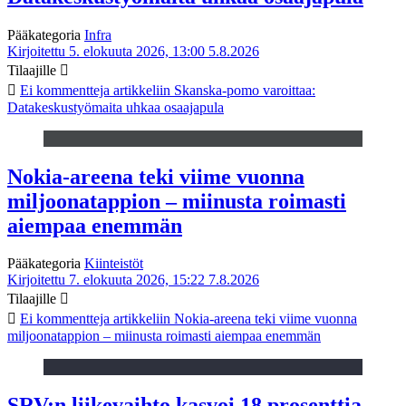
Pääkategoria
Infra
Kirjoitettu 5. elokuuta 2026, 13:00
5.8.2026
Tilaajille
Ei kommentteja
artikkeliin Skanska-pomo varoittaa:
Datakeskustyömaita uhkaa osaajapula
Nokia-areena teki viime vuonna
miljoonatappion – miinusta roimasti
aiempaa enemmän
Pääkategoria
Kiinteistöt
Kirjoitettu 7. elokuuta 2026, 15:22
7.8.2026
Tilaajille
Ei kommentteja
artikkeliin Nokia-areena teki viime vuonna
miljoonatappion – miinusta roimasti aiempaa enemmän
SRV:n liikevaihto kasvoi 18 prosenttia,