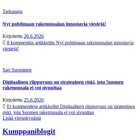
Tarkastaja
Nyt pohtimaan rakennusalan innostavia viestejä!
Kirjoitettu
26.6.2026
8 kommenttia
artikkeliin Nyt pohtimaan rakennusalan innostavia
viestejä!
Sari Suominen
Digitaalinen riippuvuus on strateginen riski, jota Suomen
rakennusala ei voi sivuuttaa
Kirjoitettu
25.6.2026
Ei kommentteja
artikkeliin Digitaalinen riippuvuus on strateginen
riski, jota Suomen rakennusala ei voi sivuuttaa
Lisää vieraskynästä
Kumppaniblogit