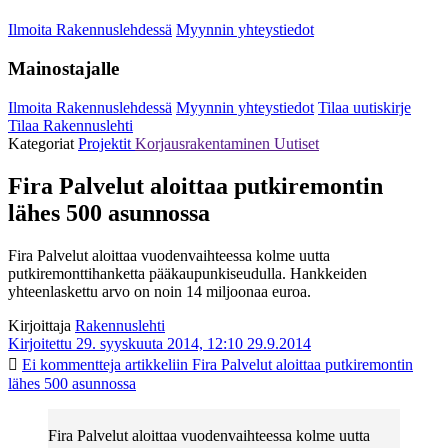
Ilmoita Rakennuslehdessä
Myynnin yhteystiedot
Mainostajalle
Ilmoita Rakennuslehdessä
Myynnin yhteystiedot
Tilaa uutiskirje
Tilaa Rakennuslehti
Kategoriat
Projektit
Korjausrakentaminen
Uutiset
Fira Palvelut aloittaa putkiremontin
lähes 500 asunnossa
Fira Palvelut aloittaa vuodenvaihteessa kolme uutta
putkiremonttihanketta pääkaupunkiseudulla. Hankkeiden
yhteenlaskettu arvo on noin 14 miljoonaa euroa.
Kirjoittaja
Rakennuslehti
Kirjoitettu 29. syyskuuta 2014, 12:10
29.9.2014
Ei kommentteja
artikkeliin Fira Palvelut aloittaa putkiremontin
lähes 500 asunnossa
Fira Palvelut aloittaa vuodenvaihteessa kolme uutta