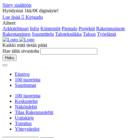
Siirry sisältöön
Hyödynnä 1kk/0€ diginäyte!
Lue lisää
Kirjaudu
Aiheet
Arkkitehtuuri
Infra
Kiinteistöt
Pientalo
Projektit
Rakennustuote
Rakentaminen
Suunnittelu
Talotekniikka
Talous
Työelämä
Kaikki mitä tietää pitää
Hae tältä sivustolta
Haku
Etusivu
100 tuoreinta
Suurimmat
100 tuoreinta
Keskustelut
Näköislehti
Tilaa Rakennuslehti
Uutiskirje
Toimitus
Yhteystiedot