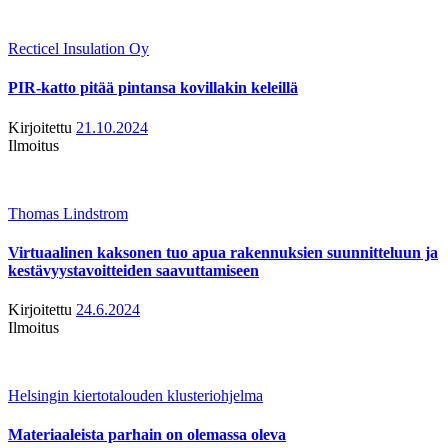
Recticel Insulation Oy
PIR-katto pitää pintansa kovillakin keleillä
Kirjoitettu
21.10.2024
Ilmoitus
Thomas Lindstrom
Virtuaalinen kaksonen tuo apua rakennuksien suunnitteluun ja
kestävyystavoitteiden saavuttamiseen
Kirjoitettu
24.6.2024
Ilmoitus
Helsingin kiertotalouden klusteriohjelma
Materiaaleista parhain on olemassa oleva