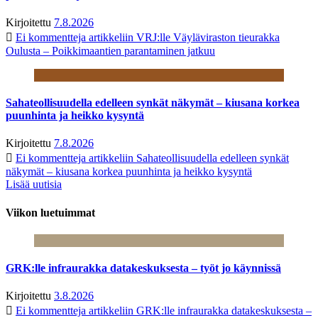
Kirjoitettu
7.8.2026
Ei kommentteja
artikkeliin VRJ:lle Väyläviraston tieurakka
Oulusta – Poikkimaantien parantaminen jatkuu
Sahateollisuudella edelleen synkät näkymät – kiusana korkea
puunhinta ja heikko kysyntä
Kirjoitettu
7.8.2026
Ei kommentteja
artikkeliin Sahateollisuudella edelleen synkät
näkymät – kiusana korkea puunhinta ja heikko kysyntä
Lisää uutisia
Viikon luetuimmat
GRK:lle infraurakka datakeskuksesta – työt jo käynnissä
Kirjoitettu
3.8.2026
Ei kommentteja
artikkeliin GRK:lle infraurakka datakeskuksesta –