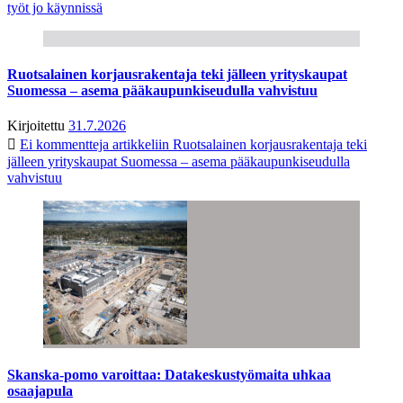
työt jo käynnissä
Ruotsalainen korjausrakentaja teki jälleen yrityskaupat
Suomessa – asema pääkaupunkiseudulla vahvistuu
Kirjoitettu
31.7.2026
Ei kommentteja
artikkeliin Ruotsalainen korjausrakentaja teki
jälleen yrityskaupat Suomessa – asema pääkaupunkiseudulla
vahvistuu
Skanska-pomo varoittaa: Datakeskustyömaita uhkaa
osaajapula