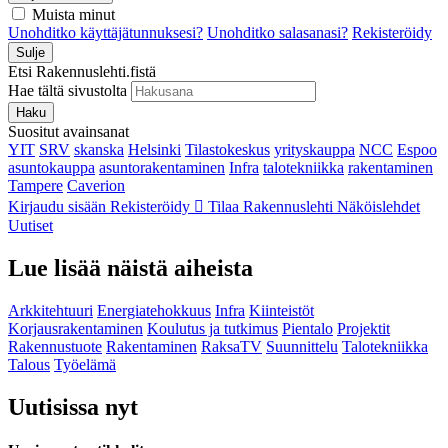
Muista minut
Unohditko käyttäjätunnuksesi?
Unohditko salasanasi?
Rekisteröidy
Sulje
Etsi Rakennuslehti.fistä
Hae tältä sivustolta
Haku
Suositut avainsanat
YIT
SRV
skanska
Helsinki
Tilastokeskus
yrityskauppa
NCC
Espoo
asuntokauppa
asuntorakentaminen
Infra
talotekniikka
rakentaminen
Tampere
Caverion
Kirjaudu sisään
Rekisteröidy
Tilaa Rakennuslehti
Näköislehdet
Uutiset
Lue lisää näistä aiheista
Arkkitehtuuri
Energiatehokkuus
Infra
Kiinteistöt
Korjausrakentaminen
Koulutus ja tutkimus
Pientalo
Projektit
Rakennustuote
Rakentaminen
RaksaTV
Suunnittelu
Talotekniikka
Talous
Työelämä
Uutisissa nyt