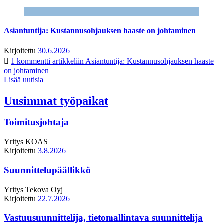
Asiantuntija: Kustannusohjauksen haaste on johtaminen
Kirjoitettu
30.6.2026
1 kommentti
artikkeliin Asiantuntija: Kustannusohjauksen haaste
on johtaminen
Lisää uutisia
Uusimmat työpaikat
Toimitusjohtaja
Yritys
KOAS
Kirjoitettu
3.8.2026
Suunnittelupäällikkö
Yritys
Tekova Oyj
Kirjoitettu
22.7.2026
Vastuusuunnittelija, tietomallintava suunnittelija