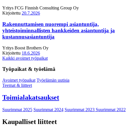
Yritys
FCG Finnish Consulting Group Oy
Kirjoitettu
20.7.2026
Rakennuttamisen nuorempi asiantuntija,
yhteistoiminnallisten hankkeiden asiantuntija ja
kustannusasiantuntija
Yritys
Boost Brothers Oy
Kirjoitettu
18.6.2026
Kaikki avoimet työpaikat
Työpaikat & työelämä
Avoimet työpaikat
Työelämän uutisia
Teemat & liitteet
Toimialakatsaukset
Suurimmat 2025
Suurimmat 2024
Suurimmat 2023
Suurimmat 2022
Kaupalliset liitteet