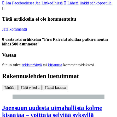
Jaa Facebookissa
Jaa LinkedInissä
Lähetä linkki sähköpostilla
Tätä artikkelia ei ole kommentoitu
Jätä kommentti
0 vastausta artikkeliin “Fira Palvelut aloittaa putkiremontin
lähes 500 asunnossa”
Vastaa
Sinun tulee
rekisteröityä
tai
kirjautua
kommentoidaksesi.
Rakennuslehden luetuimmat
Tänään
Tällä viikolla
Tässä kuussa
Joensuun uudesta uimahallista kolme
kisaajaa – voittaja selviää syksyllä