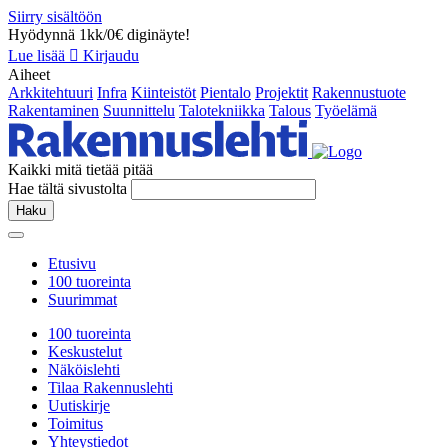
Siirry sisältöön
Hyödynnä 1kk/0€ diginäyte!
Lue lisää
Kirjaudu
Aiheet
Arkkitehtuuri
Infra
Kiinteistöt
Pientalo
Projektit
Rakennustuote
Rakentaminen
Suunnittelu
Talotekniikka
Talous
Työelämä
Kaikki mitä tietää pitää
Hae tältä sivustolta
Haku
Etusivu
100 tuoreinta
Suurimmat
100 tuoreinta
Keskustelut
Näköislehti
Tilaa Rakennuslehti
Uutiskirje
Toimitus
Yhteystiedot