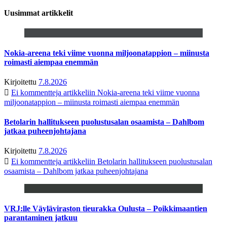
Uusimmat artikkelit
Nokia-areena teki viime vuonna miljoonatappion – miinusta
roimasti aiempaa enemmän
Kirjoitettu
7.8.2026
Ei kommentteja
artikkeliin Nokia-areena teki viime vuonna
miljoonatappion – miinusta roimasti aiempaa enemmän
Betolarin hallitukseen puolustusalan osaamista – Dahlbom
jatkaa puheenjohtajana
Kirjoitettu
7.8.2026
Ei kommentteja
artikkeliin Betolarin hallitukseen puolustusalan
osaamista – Dahlbom jatkaa puheenjohtajana
VRJ:lle Väyläviraston tieurakka Oulusta – Poikkimaantien
parantaminen jatkuu