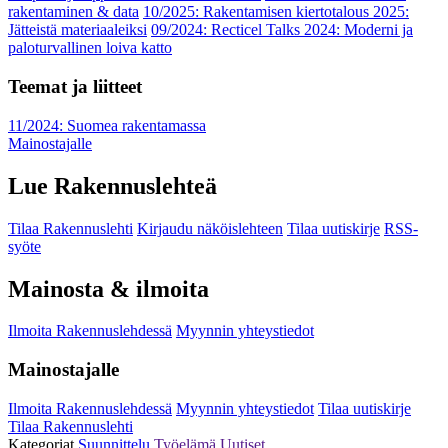
rakentaminen & data
10/2025: Rakentamisen kiertotalous 2025:
Jätteistä materiaaleiksi
09/2024: Recticel Talks 2024: Moderni ja
paloturvallinen loiva katto
Teemat ja liitteet
11/2024: Suomea rakentamassa
Mainostajalle
Lue Rakennuslehteä
Tilaa Rakennuslehti
Kirjaudu näköislehteen
Tilaa uutiskirje
RSS-
syöte
Mainosta & ilmoita
Ilmoita Rakennuslehdessä
Myynnin yhteystiedot
Mainostajalle
Ilmoita Rakennuslehdessä
Myynnin yhteystiedot
Tilaa uutiskirje
Tilaa Rakennuslehti
Kategoriat
Suunnittelu
Työelämä
Uutiset