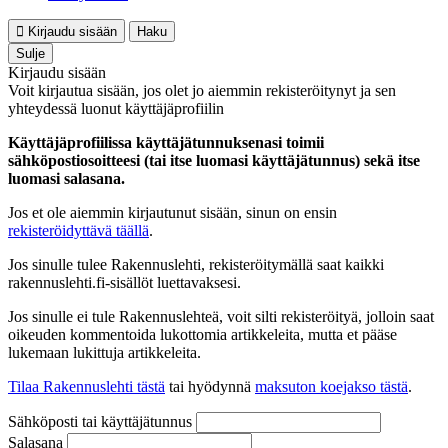
Kirjaudu sisään
Haku
Sulje
Kirjaudu sisään
Voit kirjautua sisään, jos olet jo aiemmin rekisteröitynyt ja sen
yhteydessä luonut käyttäjäprofiilin
Käyttäjäprofiilissa käyttäjätunnuksenasi toimii
sähköpostiosoitteesi (tai itse luomasi käyttäjätunnus) sekä itse
luomasi salasana.
Jos et ole aiemmin kirjautunut sisään, sinun on ensin
rekisteröidyttävä täällä
.
Jos sinulle tulee Rakennuslehti, rekisteröitymällä saat kaikki
rakennuslehti.fi-sisällöt luettavaksesi.
Jos sinulle ei tule Rakennuslehteä, voit silti rekisteröityä, jolloin saat
oikeuden kommentoida lukottomia artikkeleita, mutta et pääse
lukemaan lukittuja artikkeleita.
Tilaa Rakennuslehti tästä
tai hyödynnä
maksuton koejakso tästä
.
Sähköposti tai käyttäjätunnus
Salasana