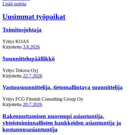
Lisää uutisia
Uusimmat työpaikat
Toimitusjohtaja
Yritys
KOAS
Kirjoitettu
3.8.2026
Suunnittelupäällikkö
Yritys
Tekova Oyj
Kirjoitettu
22.7.2026
Vastuusuunnittelija, tietomallintava suunnittelija
Yritys
FCG Finnish Consulting Group Oy
Kirjoitettu
20.7.2026
Rakennuttamisen nuorempi asiantuntija,
yhteistoiminnallisten hankkeiden asiantuntija ja
kustannusasiantuntija