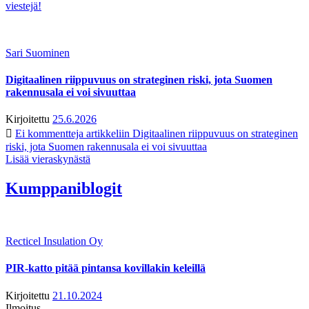
viestejä!
Sari Suominen
Digitaalinen riippuvuus on strateginen riski, jota Suomen
rakennusala ei voi sivuuttaa
Kirjoitettu
25.6.2026
Ei kommentteja
artikkeliin Digitaalinen riippuvuus on strateginen
riski, jota Suomen rakennusala ei voi sivuuttaa
Lisää vieraskynästä
Kumppaniblogit
Recticel Insulation Oy
PIR-katto pitää pintansa kovillakin keleillä
Kirjoitettu
21.10.2024
Ilmoitus