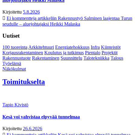
aluejohtajaksi Heikki Malaska
Kirjoitettu
5.8.2026
Ei kommentteja
artikkeliin Rakennustyö Salminen laajentaa Turun
seudulle – aluejohtajaksi Heikki Malaska
Uutiset
100 tuoreinta
Arkkitehtuuri
Energiatehokkuus
Infra
Kiinteistöt
Korjausrakentaminen
Koulutus ja tutkimus
Pientalo
Projektit
Rakennustuote
Rakentaminen
Suunnittelu
Talotekniikka
Talous
Työelämä
Näkökulmat
Toimitukselta
Tapio Kivistö
Kesä voi vahvistaa elpyvää tunnelmaa
Kirjoitettu
26.6.2026
Ei kommentteja
artikkeliin Kesä voi vahvistaa elpyvää tunnelmaa