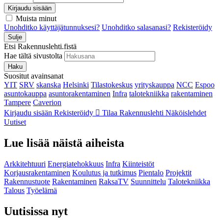
Kirjaudu sisään
Muista minut
Unohditko käyttäjätunnuksesi?
Unohditko salasanasi?
Rekisteröidy
Sulje
Etsi Rakennuslehti.fistä
Hae tältä sivustolta
Haku
Suositut avainsanat
YIT
SRV
skanska
Helsinki
Tilastokeskus
yrityskauppa
NCC
Espoo
asuntokauppa
asuntorakentaminen
Infra
talotekniikka
rakentaminen
Tampere
Caverion
Kirjaudu sisään
Rekisteröidy
Tilaa Rakennuslehti
Näköislehdet
Uutiset
Lue lisää näistä aiheista
Arkkitehtuuri
Energiatehokkuus
Infra
Kiinteistöt
Korjausrakentaminen
Koulutus ja tutkimus
Pientalo
Projektit
Rakennustuote
Rakentaminen
RaksaTV
Suunnittelu
Talotekniikka
Talous
Työelämä
Uutisissa nyt