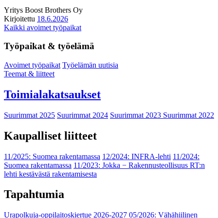
Yritys
Boost Brothers Oy
Kirjoitettu
18.6.2026
Kaikki avoimet työpaikat
Työpaikat & työelämä
Avoimet työpaikat
Työelämän uutisia
Teemat & liitteet
Toimialakatsaukset
Suurimmat 2025
Suurimmat 2024
Suurimmat 2023
Suurimmat 2022
Kaupalliset liitteet
11/2025: Suomea rakentamassa
12/2024: INFRA-lehti
11/2024:
Suomea rakentamassa
11/2023: Jokka − Rakennusteollisuus RT:n
lehti kestävästä rakentamisesta
Tapahtumia
Urapolkuja-oppilaitoskiertue 2026-2027
05/2026: Vähähiilinen