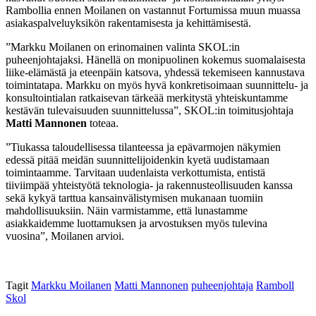
Rambollia ennen Moilanen on vastannut Fortumissa muun muassa
asiakaspalveluyksikön rakentamisesta ja kehittämisestä.
”Markku Moilanen on erinomainen valinta SKOL:in
puheenjohtajaksi. Hänellä on monipuolinen kokemus suomalaisesta
liike-elämästä ja eteenpäin katsova, yhdessä tekemiseen kannustava
toimintatapa. Markku on myös hyvä konkretisoimaan suunnittelu- ja
konsultointialan ratkaisevan tärkeää merkitystä yhteiskuntamme
kestävän tulevaisuuden suunnittelussa”, SKOL:in toimitusjohtaja
Matti Mannonen
toteaa.
”Tiukassa taloudellisessa tilanteessa ja epävarmojen näkymien
edessä pitää meidän suunnittelijoidenkin kyetä uudistamaan
toimintaamme. Tarvitaan uudenlaista verkottumista, entistä
tiiviimpää yhteistyötä teknologia- ja rakennusteollisuuden kanssa
sekä kykyä tarttua kansainvälistymisen mukanaan tuomiin
mahdollisuuksiin. Näin varmistamme, että lunastamme
asiakkaidemme luottamuksen ja arvostuksen myös tulevina
vuosina”, Moilanen arvioi.
Tagit
Markku Moilanen
Matti Mannonen
puheenjohtaja
Ramboll
Skol