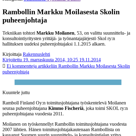
Rambollin Markku Moilasesta Skolin
puheenjohtaja
Tekniikan tohtori
Markku Moilanen
, 53, on valittu suunnittelu- ja
konsultointiyritysten yrittäjä- ja työnantajajärjestö Skol ry:n
hallituksen uudeksi puheenjohtajaksi 1.1.2015 alkaen.
Kirjoittaja
Rakennuslehti
Kirjoitettu 19. marraskuuta 2014, 10:25
19.11.2014
Ei kommentteja
artikkeliin Rambollin Markku Moilasesta Skolin
puheenjohtaja
Kuuntele juttu
Ramboll Finland Oy:n toimitusjohtajana työskentelevä Moilanen
seuraa puheenjohtajana
Kimmo Fischeriä
, joka toimi SKOL ry:n
puheenjohtajana vuodesta 2011.
Moilanen on työskennellyt Rambollin toimitusjohtajana vuodesta
2007 lähtien. Hänen toimitusjohtajakautenaan Rambollista on
kasvanut Suomen suurin suunnittelu- ja konsultointialan yritys.