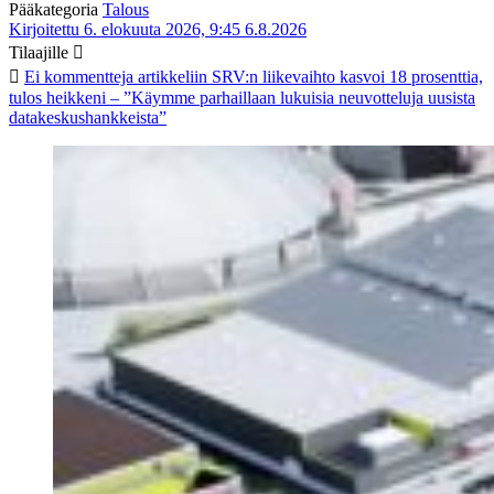
Pääkategoria
Talous
Kirjoitettu 6. elokuuta 2026, 9:45
6.8.2026
Tilaajille
Ei kommentteja
artikkeliin SRV:n liikevaihto kasvoi 18 prosenttia,
tulos heikkeni – ”Käymme parhaillaan lukuisia neuvotteluja uusista
datakeskushankkeista”