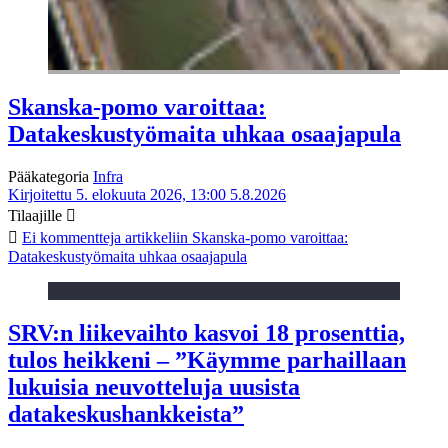
Skanska-pomo varoittaa:
Datakeskustyömaita uhkaa osaajapula
Pääkategoria
Infra
Kirjoitettu 5. elokuuta 2026, 13:00
5.8.2026
Tilaajille
Ei kommentteja
artikkeliin Skanska-pomo varoittaa:
Datakeskustyömaita uhkaa osaajapula
SRV:n liikevaihto kasvoi 18 prosenttia,
tulos heikkeni – ”Käymme parhaillaan
lukuisia neuvotteluja uusista
datakeskushankkeista”