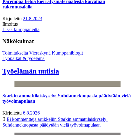
Parempaa tietoa kierrätysmateriaaleista kaivataan
rakennusalalla
Kirjoitettu
21.8.2023
Ilmoitus
Lisää kumppaneilta
Näkökulmat
Toimitukselta
Vieraskynä
Kumppaniblogit
Työpaikat & työelämä
Työelämän uutisia
Starkin ammattilaiskysely: Suhdannekuopasta päädytään vielä
työvoimapulaan
Kirjoitettu
6.8.2026
Ei kommentteja
artikkeliin Starkin ammattilaiskysely:
Suhdannekuopasta päädytään vielä työvoimapulaan