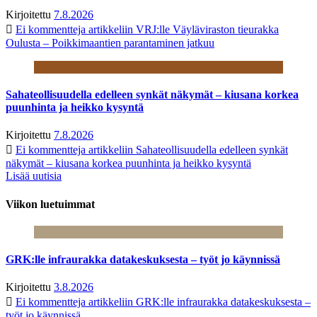
Kirjoitettu
7.8.2026
Ei kommentteja
artikkeliin VRJ:lle Väyläviraston tieurakka
Oulusta – Poikkimaantien parantaminen jatkuu
Sahateollisuudella edelleen synkät näkymät – kiusana korkea
puunhinta ja heikko kysyntä
Kirjoitettu
7.8.2026
Ei kommentteja
artikkeliin Sahateollisuudella edelleen synkät
näkymät – kiusana korkea puunhinta ja heikko kysyntä
Lisää uutisia
Viikon luetuimmat
GRK:lle infraurakka datakeskuksesta – työt jo käynnissä
Kirjoitettu
3.8.2026
Ei kommentteja
artikkeliin GRK:lle infraurakka datakeskuksesta –
työt jo käynnissä