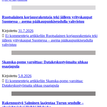
Ruotsalainen korjausrakentaja teki jälleen yrityskaupat
Suomessa – asema pääkaupunkiseudulla vahvistuu
Kirjoitettu
31.7.2026
Ei kommentteja
artikkeliin Ruotsalainen korjausrakentaja teki
jälleen yrityskaupat Suomessa – asema pääkaupunkiseudulla
vahvistuu
Skanska-pomo varoittaa: Datakeskustyömaita uhkaa
osaajapula
Kirjoitettu
5.8.2026
Ei kommentteja
artikkeliin Skanska-pomo varoittaa:
Datakeskustyömaita uhkaa osaajapula
Rakennustyö Salminen laajentaa Turun seudulle –