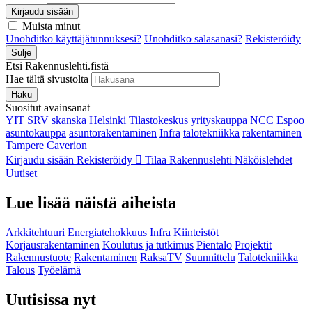
Kirjaudu sisään
Muista minut
Unohditko käyttäjätunnuksesi?
Unohditko salasanasi?
Rekisteröidy
Sulje
Etsi Rakennuslehti.fistä
Hae tältä sivustolta
Haku
Suositut avainsanat
YIT
SRV
skanska
Helsinki
Tilastokeskus
yrityskauppa
NCC
Espoo
asuntokauppa
asuntorakentaminen
Infra
talotekniikka
rakentaminen
Tampere
Caverion
Kirjaudu sisään
Rekisteröidy
Tilaa Rakennuslehti
Näköislehdet
Uutiset
Lue lisää näistä aiheista
Arkkitehtuuri
Energiatehokkuus
Infra
Kiinteistöt
Korjausrakentaminen
Koulutus ja tutkimus
Pientalo
Projektit
Rakennustuote
Rakentaminen
RaksaTV
Suunnittelu
Talotekniikka
Talous
Työelämä
Uutisissa nyt