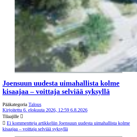
Joensuun uudesta uimahallista kolme
kisaajaa – voittaja selviää syksyllä
Pääkategoria
Talous
Kirjoitettu 6. elokuuta 2026, 12:59
6.8.2026
Tilaajille
Ei kommentteja
artikkeliin Joensuun uudesta uimahallista kolme
kisaajaa – voittaja selviää syksyllä