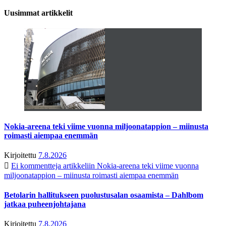
Uusimmat artikkelit
Nokia-areena teki viime vuonna miljoonatappion – miinusta
roimasti aiempaa enemmän
Kirjoitettu
7.8.2026
Ei kommentteja
artikkeliin Nokia-areena teki viime vuonna
miljoonatappion – miinusta roimasti aiempaa enemmän
Betolarin hallitukseen puolustusalan osaamista – Dahlbom
jatkaa puheenjohtajana
Kirjoitettu
7.8.2026