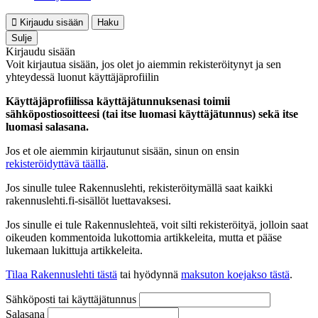
Kirjaudu sisään
Haku
Sulje
Kirjaudu sisään
Voit kirjautua sisään, jos olet jo aiemmin rekisteröitynyt ja sen
yhteydessä luonut käyttäjäprofiilin
Käyttäjäprofiilissa käyttäjätunnuksenasi toimii
sähköpostiosoitteesi (tai itse luomasi käyttäjätunnus) sekä itse
luomasi salasana.
Jos et ole aiemmin kirjautunut sisään, sinun on ensin
rekisteröidyttävä täällä
.
Jos sinulle tulee Rakennuslehti, rekisteröitymällä saat kaikki
rakennuslehti.fi-sisällöt luettavaksesi.
Jos sinulle ei tule Rakennuslehteä, voit silti rekisteröityä, jolloin saat
oikeuden kommentoida lukottomia artikkeleita, mutta et pääse
lukemaan lukittuja artikkeleita.
Tilaa Rakennuslehti tästä
tai hyödynnä
maksuton koejakso tästä
.
Sähköposti tai käyttäjätunnus
Salasana