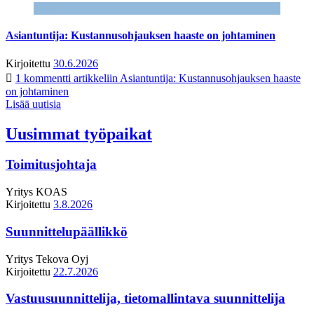
Asiantuntija: Kustannusohjauksen haaste on johtaminen
Kirjoitettu
30.6.2026
1 kommentti
artikkeliin Asiantuntija: Kustannusohjauksen haaste
on johtaminen
Lisää uutisia
Uusimmat työpaikat
Toimitusjohtaja
Yritys
KOAS
Kirjoitettu
3.8.2026
Suunnittelupäällikkö
Yritys
Tekova Oyj
Kirjoitettu
22.7.2026
Vastuusuunnittelija, tietomallintava suunnittelija