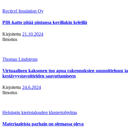
Recticel Insulation Oy
PIR-katto pitää pintansa kovillakin keleillä
Kirjoitettu
21.10.2024
Ilmoitus
Thomas Lindstrom
Virtuaalinen kaksonen tuo apua rakennuksien suunnitteluun ja
kestävyystavoitteiden saavuttamiseen
Kirjoitettu
24.6.2024
Ilmoitus
Helsingin kiertotalouden klusteriohjelma
Materiaaleista parhain on olemassa oleva