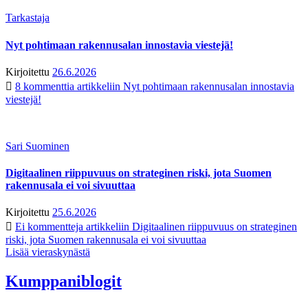
Tarkastaja
Nyt pohtimaan rakennusalan innostavia viestejä!
Kirjoitettu
26.6.2026
8 kommenttia
artikkeliin Nyt pohtimaan rakennusalan innostavia
viestejä!
Sari Suominen
Digitaalinen riippuvuus on strateginen riski, jota Suomen
rakennusala ei voi sivuuttaa
Kirjoitettu
25.6.2026
Ei kommentteja
artikkeliin Digitaalinen riippuvuus on strateginen
riski, jota Suomen rakennusala ei voi sivuuttaa
Lisää vieraskynästä
Kumppaniblogit