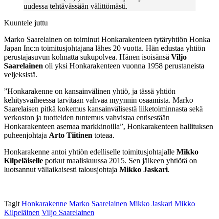
uudessa tehtävässään välittömästi.
Kuuntele juttu
Marko Saarelainen on toiminut Honkarakenteen tytäryhtiön Honka
Japan Inc:n toimitusjohtajana lähes 20 vuotta. Hän edustaa yhtiön
perustajasuvun kolmatta sukupolvea. Hänen isoisänsä
Viljo
Saarelainen
oli yksi Honkarakenteen vuonna 1958 perustaneista
veljeksistä.
”Honkarakenne on kansainvälinen yhtiö, ja tässä yhtiön
kehitysvaiheessa tarvitaan vahvaa myynnin osaamista. Marko
Saarelaisen pitkä kokemus kansainvälisestä liiketoiminnasta sekä
verkoston ja tuotteiden tuntemus vahvistaa entisestään
Honkarakenteen asemaa markkinoilla”, Honkarakenteen hallituksen
puheenjohtaja
Arto Tiitinen
toteaa.
Honkarakenne antoi yhtiön edelliselle toimitusjohtajalle
Mikko
Kilpeläiselle
potkut maaliskuussa 2015. Sen jälkeen yhtiötä on
luotsannut väliaikaisesti talousjohtaja
Mikko Jaskari
.
Tagit
Honkarakenne
Marko Saarelainen
Mikko Jaskari
Mikko
Kilpeläinen
Viljo Saarelainen