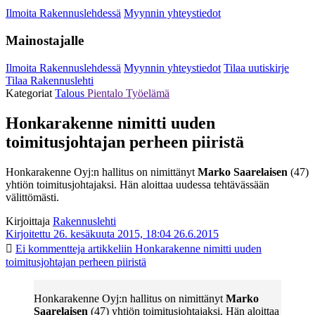
Ilmoita Rakennuslehdessä
Myynnin yhteystiedot
Mainostajalle
Ilmoita Rakennuslehdessä
Myynnin yhteystiedot
Tilaa uutiskirje
Tilaa Rakennuslehti
Kategoriat
Talous
Pientalo
Työelämä
Honkarakenne nimitti uuden
toimitusjohtajan perheen piiristä
Honkarakenne Oyj:n hallitus on nimittänyt
Marko Saarelaisen
(47)
yhtiön toimitusjohtajaksi. Hän aloittaa uudessa tehtävässään
välittömästi.
Kirjoittaja
Rakennuslehti
Kirjoitettu 26. kesäkuuta 2015, 18:04
26.6.2015
Ei kommentteja
artikkeliin Honkarakenne nimitti uuden
toimitusjohtajan perheen piiristä
Honkarakenne Oyj:n hallitus on nimittänyt
Marko
Saarelaisen
(47) yhtiön toimitusjohtajaksi. Hän aloittaa