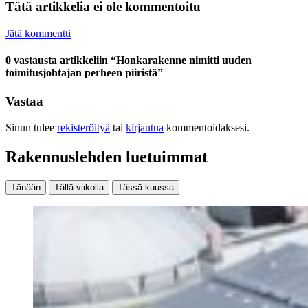
Tätä artikkelia ei ole kommentoitu
Jätä kommentti
0 vastausta artikkeliin “Honkarakenne nimitti uuden
toimitusjohtajan perheen piiristä”
Vastaa
Sinun tulee
rekisteröityä
tai
kirjautua
kommentoidaksesi.
Rakennuslehden luetuimmat
Tänään
Tällä viikolla
Tässä kuussa