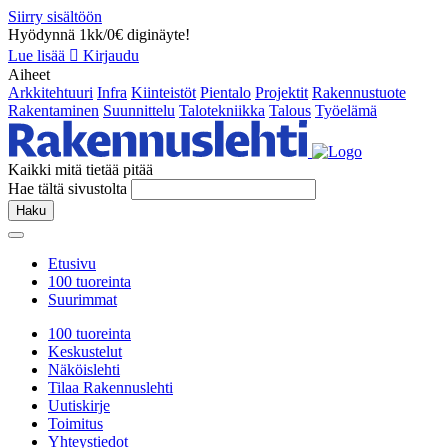
Siirry sisältöön
Hyödynnä 1kk/0€ diginäyte!
Lue lisää
Kirjaudu
Aiheet
Arkkitehtuuri
Infra
Kiinteistöt
Pientalo
Projektit
Rakennustuote
Rakentaminen
Suunnittelu
Talotekniikka
Talous
Työelämä
Kaikki mitä tietää pitää
Hae tältä sivustolta
Haku
Etusivu
100 tuoreinta
Suurimmat
100 tuoreinta
Keskustelut
Näköislehti
Tilaa Rakennuslehti
Uutiskirje
Toimitus
Yhteystiedot