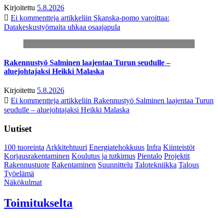
Kirjoitettu
5.8.2026
Ei kommentteja
artikkeliin Skanska-pomo varoittaa:
Datakeskustyömaita uhkaa osaajapula
Rakennustyö Salminen laajentaa Turun seudulle –
aluejohtajaksi Heikki Malaska
Kirjoitettu
5.8.2026
Ei kommentteja
artikkeliin Rakennustyö Salminen laajentaa Turun
seudulle – aluejohtajaksi Heikki Malaska
Uutiset
100 tuoreinta
Arkkitehtuuri
Energiatehokkuus
Infra
Kiinteistöt
Korjausrakentaminen
Koulutus ja tutkimus
Pientalo
Projektit
Rakennustuote
Rakentaminen
Suunnittelu
Talotekniikka
Talous
Työelämä
Näkökulmat
Toimitukselta