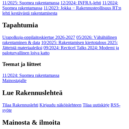
11/2025: Suomea rakentamassa
12/2024: INFRA-lehti
11/2024:
Suomea rakentamassa
11/2023: Jokka − Rakennusteollisuus RT:n
lehti kestävästä rakentamisesta
Tapahtumia
Urapolkuja-oppilaitoskiertue 2026-2027
05/2026: Vähähiilinen
rakentaminen & data
10/2025: Rakentamisen kiertotalous 2025:
Jätteistä materiaaleiksi
09/2024: Recticel Talks 2024: Moderni ja
paloturvallinen loiva katto
Teemat ja liitteet
11/2024: Suomea rakentamassa
Mainostajalle
Lue Rakennuslehteä
Tilaa Rakennuslehti
Kirjaudu näköislehteen
Tilaa uutiskirje
RSS-
syöte
Mainosta & ilmoita