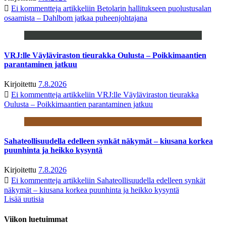
Ei kommentteja
artikkeliin Betolarin hallitukseen puolustusalan
osaamista – Dahlbom jatkaa puheenjohtajana
VRJ:lle Väyläviraston tieurakka Oulusta – Poikkimaantien
parantaminen jatkuu
Kirjoitettu
7.8.2026
Ei kommentteja
artikkeliin VRJ:lle Väyläviraston tieurakka
Oulusta – Poikkimaantien parantaminen jatkuu
Sahateollisuudella edelleen synkät näkymät – kiusana korkea
puunhinta ja heikko kysyntä
Kirjoitettu
7.8.2026
Ei kommentteja
artikkeliin Sahateollisuudella edelleen synkät
näkymät – kiusana korkea puunhinta ja heikko kysyntä
Lisää uutisia
Viikon luetuimmat