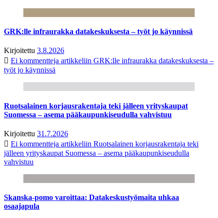
GRK:lle infraurakka datakeskuksesta – työt jo käynnissä
Kirjoitettu
3.8.2026
Ei kommentteja
artikkeliin GRK:lle infraurakka datakeskuksesta –
työt jo käynnissä
Ruotsalainen korjausrakentaja teki jälleen yrityskaupat
Suomessa – asema pääkaupunkiseudulla vahvistuu
Kirjoitettu
31.7.2026
Ei kommentteja
artikkeliin Ruotsalainen korjausrakentaja teki
jälleen yrityskaupat Suomessa – asema pääkaupunkiseudulla
vahvistuu
Skanska-pomo varoittaa: Datakeskustyömaita uhkaa
osaajapula