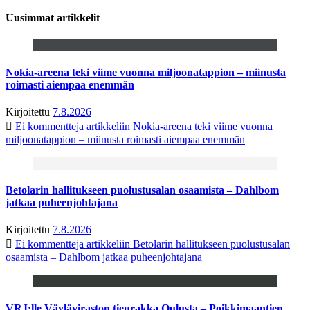
Uusimmat artikkelit
Nokia-areena teki viime vuonna miljoonatappion – miinusta
roimasti aiempaa enemmän
Kirjoitettu
7.8.2026
Ei kommentteja
artikkeliin Nokia-areena teki viime vuonna
miljoonatappion – miinusta roimasti aiempaa enemmän
Betolarin hallitukseen puolustusalan osaamista – Dahlbom
jatkaa puheenjohtajana
Kirjoitettu
7.8.2026
Ei kommentteja
artikkeliin Betolarin hallitukseen puolustusalan
osaamista – Dahlbom jatkaa puheenjohtajana
VRJ:lle Väyläviraston tieurakka Oulusta – Poikkimaantien