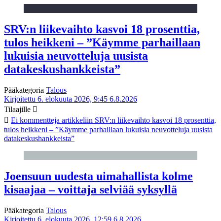
SRV:n liikevaihto kasvoi 18 prosenttia,
tulos heikkeni – ”Käymme parhaillaan
lukuisia neuvotteluja uusista
datakeskushankkeista”
Pääkategoria
Talous
Kirjoitettu 6. elokuuta 2026, 9:45
6.8.2026
Tilaajille
Ei kommentteja
artikkeliin SRV:n liikevaihto kasvoi 18 prosenttia,
tulos heikkeni – ”Käymme parhaillaan lukuisia neuvotteluja uusista
datakeskushankkeista”
Joensuun uudesta uimahallista kolme
kisaajaa – voittaja selviää syksyllä
Pääkategoria
Talous
Kirjoitettu 6. elokuuta 2026, 12:59
6.8.2026