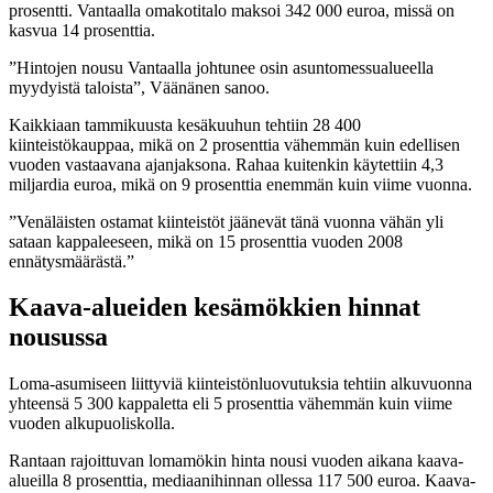
prosentti. Vantaalla omakotitalo maksoi 342 000 euroa, missä on
kasvua 14 prosenttia.
”Hintojen nousu Vantaalla johtunee osin asuntomessualueella
myydyistä taloista”, Väänänen sanoo.
Kaikkiaan tammikuusta kesäkuuhun tehtiin 28 400
kiinteistökauppaa, mikä on 2 prosenttia vähemmän kuin edellisen
vuoden vastaavana ajanjaksona. Rahaa kuitenkin käytettiin 4,3
miljardia euroa, mikä on 9 prosenttia enemmän kuin viime vuonna.
”Venäläisten ostamat kiinteistöt jäänevät tänä vuonna vähän yli
sataan kappaleeseen, mikä on 15 prosenttia vuoden 2008
ennätysmäärästä.”
Kaava-alueiden kesämökkien hinnat
nousussa
Loma-asumiseen liittyviä kiinteistönluovutuksia tehtiin alkuvuonna
yhteensä 5 300 kappaletta eli 5 prosenttia vähemmän kuin viime
vuoden alkupuoliskolla.
Rantaan rajoittuvan lomamökin hinta nousi vuoden aikana kaava-
alueilla 8 prosenttia, mediaanihinnan ollessa 117 500 euroa. Kaava-