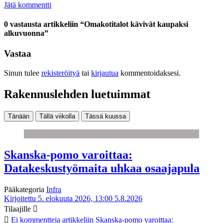
Jätä kommentti
0 vastausta artikkeliin “Omakotitalot kävivät kaupaksi
alkuvuonna”
Vastaa
Sinun tulee
rekisteröityä
tai
kirjautua
kommentoidaksesi.
Rakennuslehden luetuimmat
Tänään
Tällä viikolla
Tässä kuussa
Skanska-pomo varoittaa:
Datakeskustyömaita uhkaa osaajapula
Pääkategoria
Infra
Kirjoitettu 5. elokuuta 2026, 13:00
5.8.2026
Tilaajille
Ei kommentteja
artikkeliin Skanska-pomo varoittaa: