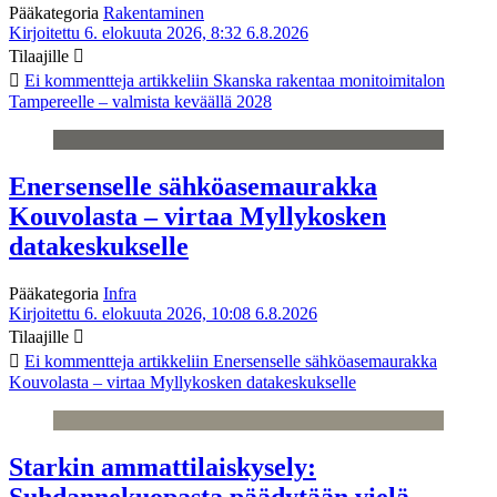
Pääkategoria
Rakentaminen
Kirjoitettu 6. elokuuta 2026, 8:32
6.8.2026
Tilaajille
Ei kommentteja
artikkeliin Skanska rakentaa monitoimitalon
Tampereelle – valmista keväällä 2028
Enersenselle sähköasemaurakka
Kouvolasta – virtaa Myllykosken
datakeskukselle
Pääkategoria
Infra
Kirjoitettu 6. elokuuta 2026, 10:08
6.8.2026
Tilaajille
Ei kommentteja
artikkeliin Enersenselle sähköasemaurakka
Kouvolasta – virtaa Myllykosken datakeskukselle
Starkin ammattilaiskysely:
Suhdannekuopasta päädytään vielä