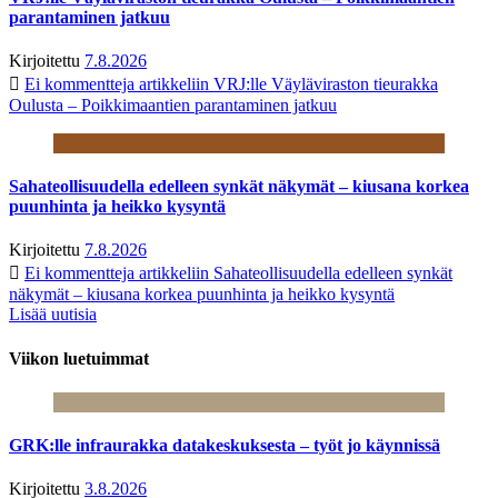
parantaminen jatkuu
Kirjoitettu
7.8.2026
Ei kommentteja
artikkeliin VRJ:lle Väyläviraston tieurakka
Oulusta – Poikkimaantien parantaminen jatkuu
Sahateollisuudella edelleen synkät näkymät – kiusana korkea
puunhinta ja heikko kysyntä
Kirjoitettu
7.8.2026
Ei kommentteja
artikkeliin Sahateollisuudella edelleen synkät
näkymät – kiusana korkea puunhinta ja heikko kysyntä
Lisää uutisia
Viikon luetuimmat
GRK:lle infraurakka datakeskuksesta – työt jo käynnissä
Kirjoitettu
3.8.2026