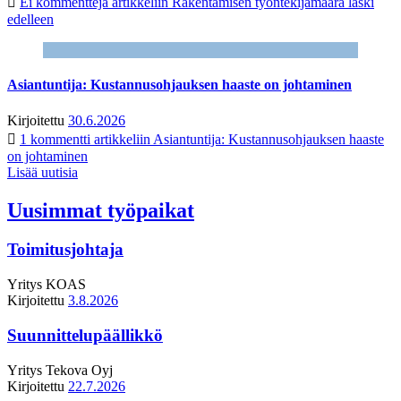
Ei kommentteja
artikkeliin Rakentamisen työntekijämäärä laski
edelleen
Asiantuntija: Kustannusohjauksen haaste on johtaminen
Kirjoitettu
30.6.2026
1 kommentti
artikkeliin Asiantuntija: Kustannusohjauksen haaste
on johtaminen
Lisää uutisia
Uusimmat työpaikat
Toimitusjohtaja
Yritys
KOAS
Kirjoitettu
3.8.2026
Suunnittelupäällikkö
Yritys
Tekova Oyj
Kirjoitettu
22.7.2026