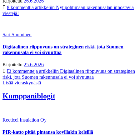
Kirjoitettu
26.6.2026
8 kommenttia
artikkeliin Nyt pohtimaan rakennusalan innostavia
viestejä!
Sari Suominen
Digitaalinen riippuvuus on strateginen riski, jota Suomen
rakennusala ei voi sivuuttaa
Kirjoitettu
25.6.2026
Ei kommentteja
artikkeliin Digitaalinen riippuvuus on strateginen
riski, jota Suomen rakennusala ei voi sivuuttaa
Lisää vieraskynästä
Kumppaniblogit
Recticel Insulation Oy
PIR-katto pitää pintansa kovillakin keleillä