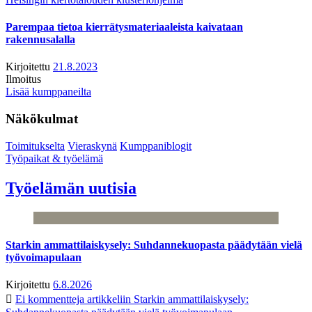
Parempaa tietoa kierrätysmateriaaleista kaivataan
rakennusalalla
Kirjoitettu
21.8.2023
Ilmoitus
Lisää kumppaneilta
Näkökulmat
Toimitukselta
Vieraskynä
Kumppaniblogit
Työpaikat & työelämä
Työelämän uutisia
Starkin ammattilaiskysely: Suhdannekuopasta päädytään vielä
työvoimapulaan
Kirjoitettu
6.8.2026
Ei kommentteja
artikkeliin Starkin ammattilaiskysely: