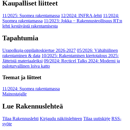
Kaupalliset liitteet
11/2025: Suomea rakentamassa
12/2024: INFRA-lehti
11/2024:
Suomea rakentamassa
11/2023: Jokka − Rakennusteollisuus RT:n
lehti kestävästä rakentamisesta
Tapahtumia
Urapolkuja-oppilaitoskiertue 2026-2027
05/2026: Vähähiilinen
rakentaminen & data
10/2025: Rakentamisen kiertotalous 2025:
Jätteistä materiaaleiksi
09/2024: Recticel Talks 2024: Moderni ja
paloturvallinen loiva katto
Teemat ja liitteet
11/2024: Suomea rakentamassa
Mainostajalle
Lue Rakennuslehteä
Tilaa Rakennuslehti
Kirjaudu näköislehteen
Tilaa uutiskirje
RSS-
syöte