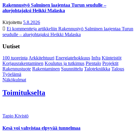
Rakennustyö Salminen laajentaa Turun seudulle –
aluejohtajaksi Heikki Malaska
Kirjoitettu
5.8.2026
Ei kommentteja
artikkeliin Rakennustyö Salminen laajentaa Turun
seudulle – aluejohtajaksi Heikki Malaska
Uutiset
100 tuoreinta
Arkkitehtuuri
Energiatehokkuus
Infra
Kiinteistöt
Korjausrakentaminen
Koulutus ja tutkimus
Pientalo
Projektit
Rakennustuote
Rakentaminen
Suunnittelu
Talotekniikka
Talous
Työelämä
Näkökulmat
Toimitukselta
Tapio Kivistö
Kesä voi vahvistaa elpyvää tunnelmaa