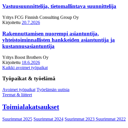
Vastuusuunnittelija, tietomallintava suunnittelija
Yritys
FCG Finnish Consulting Group Oy
Kirjoitettu
20.7.2026
Rakennuttamisen nuorempi asiantuntija,
yhteistoiminnallisten hankkeiden asiantuntija ja
kustannusasiantuntija
Yritys
Boost Brothers Oy
Kirjoitettu
18.6.2026
Kaikki avoimet työpaikat
Työpaikat & työelämä
Avoimet työpaikat
Työelämän uutisia
Teemat & liitteet
Toimialakatsaukset
Suurimmat 2025
Suurimmat 2024
Suurimmat 2023
Suurimmat 2022