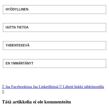
HYÖDYLLINEN
UUTTA TIETOA
YHDENTEKEVÄ
EN YMMÄRTÄNYT
Jaa Facebookissa
Jaa LinkedInissä
Lähetä linkki sähköpostilla
Tätä artikkelia ei ole kommentoitu