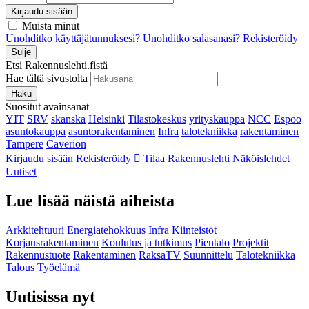
Kirjaudu sisään
Muista minut
Unohditko käyttäjätunnuksesi?
Unohditko salasanasi?
Rekisteröidy
Sulje
Etsi Rakennuslehti.fistä
Hae tältä sivustolta
Haku
Suositut avainsanat
YIT
SRV
skanska
Helsinki
Tilastokeskus
yrityskauppa
NCC
Espoo
asuntokauppa
asuntorakentaminen
Infra
talotekniikka
rakentaminen
Tampere
Caverion
Kirjaudu sisään
Rekisteröidy
Tilaa Rakennuslehti
Näköislehdet
Uutiset
Lue lisää näistä aiheista
Arkkitehtuuri
Energiatehokkuus
Infra
Kiinteistöt
Korjausrakentaminen
Koulutus ja tutkimus
Pientalo
Projektit
Rakennustuote
Rakentaminen
RaksaTV
Suunnittelu
Talotekniikka
Talous
Työelämä
Uutisissa nyt