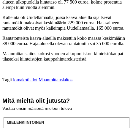
alueen ulkopuolella hintataso oli 77 500 euroa, kolme prosenttia
alempi kuin vuotta aiemmin.
Kalleinta oli Uudellamaalla, jossa kaava-alueilla sijaitsevat
rantamökit maksoivat keskimäärin 229 000 euroa. Haja-alueen
rantamökit olivat myös kalleimpia Uudellamaalla, 165 000 euroa.
Rantatonteista kaava-alueilla maksettiin koko maassa keskimäärin
38 000 euroa. Haja-alueella olevan rantatontin sai 35 000 eurolla.
Maanmittauslaitos kokosi vuoden alkupuoliskon kiinteistökaupat
tilastoksi kiinteistöjen kauppahintarekisteristä.
Tagit
iomakotitalot
Maanmittauslaitos
Mitä mieltä olit jutusta?
Vastaa ensimmäisenä mieleen tuleva
MIELENKIINTOINEN