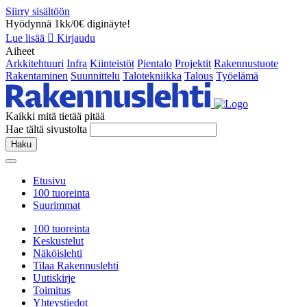
Siirry sisältöön
Hyödynnä 1kk/0€ diginäyte!
Lue lisää
Kirjaudu
Aiheet
Arkkitehtuuri
Infra
Kiinteistöt
Pientalo
Projektit
Rakennustuote
Rakentaminen
Suunnittelu
Talotekniikka
Talous
Työelämä
Kaikki mitä tietää pitää
Hae tältä sivustolta
Haku
Etusivu
100 tuoreinta
Suurimmat
100 tuoreinta
Keskustelut
Näköislehti
Tilaa Rakennuslehti
Uutiskirje
Toimitus
Yhteystiedot