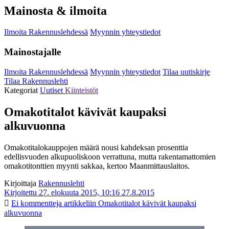
Mainosta & ilmoita
Ilmoita Rakennuslehdessä
Myynnin yhteystiedot
Mainostajalle
Ilmoita Rakennuslehdessä
Myynnin yhteystiedot
Tilaa uutiskirje
Tilaa Rakennuslehti
Kategoriat
Uutiset
Kiinteistöt
Omakotitalot kävivät kaupaksi
alkuvuonna
Omakotitalokauppojen määrä nousi kahdeksan prosenttia
edellisvuoden alkupuoliskoon verrattuna, mutta rakentamattomien
omakotitonttien myynti sakkaa, kertoo Maanmittauslaitos.
Kirjoittaja
Rakennuslehti
Kirjoitettu 27. elokuuta 2015, 10:16
27.8.2015
Ei kommentteja
artikkeliin Omakotitalot kävivät kaupaksi
alkuvuonna