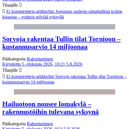
Tilaajille
Ei kommentteja
artikkeliin Joensuun uudesta uimahallista kolme
kisaajaa – voittaja selviää syksyllä
Sorvoja rakentaa Tullin tilat Tornioon –
kustannusarvio 14 miljoonaa
Pääkategoria
Rakentaminen
Kirjoitettu 5. elokuuta 2026, 10:21
5.8.2026
Tilaajille
Ei kommentteja
artikkeliin Sorvoja rakentaa Tullin tilat Tornioon –
kustannusarvio 14 miljoonaa
Hailuotoon nousee lomakylä –
rakennustöihin tulevana syksynä
Pääkategoria
Rakentaminen
Kirjoitettu 5. elokuuta 2026, 9:54
5.8.2026