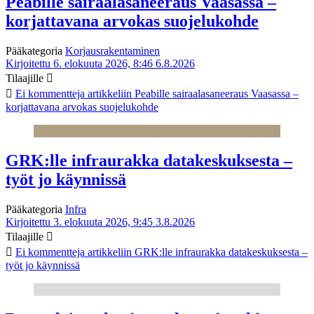
Peabille sairaalasaneeraus Vaasassa –
korjattavana arvokas suojelukohde
Pääkategoria
Korjausrakentaminen
Kirjoitettu 6. elokuuta 2026, 8:46
6.8.2026
Tilaajille
Ei kommentteja
artikkeliin Peabille sairaalasaneeraus Vaasassa –
korjattavana arvokas suojelukohde
GRK:lle infraurakka datakeskuksesta –
työt jo käynnissä
Pääkategoria
Infra
Kirjoitettu 3. elokuuta 2026, 9:45
3.8.2026
Tilaajille
Ei kommentteja
artikkeliin GRK:lle infraurakka datakeskuksesta –
työt jo käynnissä