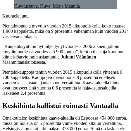
Kuvituskuva. Kuva: Merja Mannila
Kuuntele juttu
Pientalotontteja myytiin vuoden 2015 alkupuoliskolla koko maassa
1 900 kappaletta, mikä on 9 prosenttia vähemmän kuin vuoden 2014
vastaavana aikana.
”Kaupankäynti on nyt hiljentynyt vuodesta 2006 alkaen, jolloin
myytiin puolessa vuodessa 5 900 tonttia”, kertoo tilastoja koonnut
kiinteistöarvioinnin asiantuntija
Juhani Väänänen
Maanmittauslaitoksesta.
Pientalokauppoja tehtiin vuoden 2015 alkupuoliskolla yhteensä 6
700 kappaletta. Kauppojen määrä nousi 8 prosenttia edellisen
vuoden vastaavaan ajanjaksoon verrattuna. Kaava-alueilla hinnat
ovat nousseet tänä vuonna 0,6 prosenttia ja haja-asutusalueilla
laskeneet 2,4 prosenttia.
Keskihinta kallistui roimasti Vantaalla
Omakotitalon keskihinta kaava-alueilla oli Espoossa 454 000 euroa,
missä on nousua on 5 prosenttia viime vuoden alkuun verrattuna.
Helsingissä omakotitalo maksoi 378 000 euroa. Siinä on laskua yksi