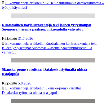
Ei kommentteja
artikkeliin GRK:lle infraurakka datakeskuksesta –
työt jo käynnissä
Ruotsalainen korjausrakentaja teki jälleen yrityskaupat
Suomessa – asema pääkaupunkiseudulla vahvistuu
Kirjoitettu
31.7.2026
Ei kommentteja
artikkeliin Ruotsalainen korjausrakentaja teki
jälleen yrityskaupat Suomessa – asema pääkaupunkiseudulla
vahvistuu
Skanska-pomo varoittaa: Datakeskustyömaita uhkaa
osaajapula
Kirjoitettu
5.8.2026
Ei kommentteja
artikkeliin Skanska-pomo varoittaa:
Datakeskustyömaita uhkaa osaajapula