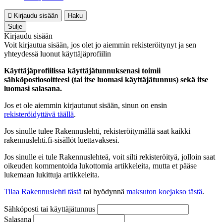
Kirjaudu sisään
Haku
Sulje
Kirjaudu sisään
Voit kirjautua sisään, jos olet jo aiemmin rekisteröitynyt ja sen
yhteydessä luonut käyttäjäprofiilin
Käyttäjäprofiilissa käyttäjätunnuksenasi toimii
sähköpostiosoitteesi (tai itse luomasi käyttäjätunnus) sekä itse
luomasi salasana.
Jos et ole aiemmin kirjautunut sisään, sinun on ensin
rekisteröidyttävä täällä
.
Jos sinulle tulee Rakennuslehti, rekisteröitymällä saat kaikki
rakennuslehti.fi-sisällöt luettavaksesi.
Jos sinulle ei tule Rakennuslehteä, voit silti rekisteröityä, jolloin saat
oikeuden kommentoida lukottomia artikkeleita, mutta et pääse
lukemaan lukittuja artikkeleita.
Tilaa Rakennuslehti tästä
tai hyödynnä
maksuton koejakso tästä
.
Sähköposti tai käyttäjätunnus
Salasana