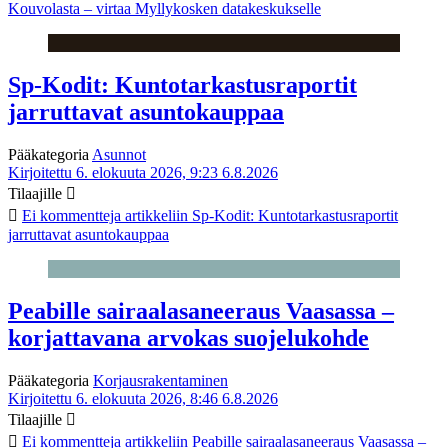
Kouvolasta – virtaa Myllykosken datakeskukselle
Sp-Kodit: Kuntotarkastusraportit
jarruttavat asuntokauppaa
Pääkategoria
Asunnot
Kirjoitettu 6. elokuuta 2026, 9:23
6.8.2026
Tilaajille
Ei kommentteja
artikkeliin Sp-Kodit: Kuntotarkastusraportit
jarruttavat asuntokauppaa
Peabille sairaalasaneeraus Vaasassa –
korjattavana arvokas suojelukohde
Pääkategoria
Korjausrakentaminen
Kirjoitettu 6. elokuuta 2026, 8:46
6.8.2026
Tilaajille
Ei kommentteja
artikkeliin Peabille sairaalasaneeraus Vaasassa –