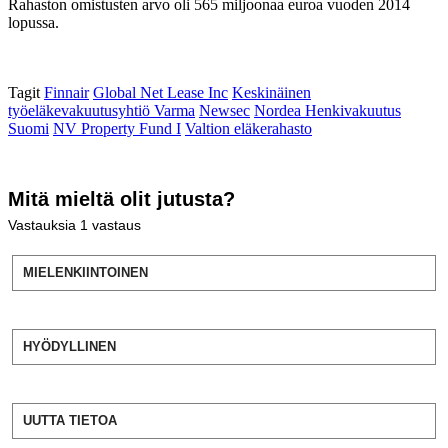
Rahaston omistusten arvo oli 565 miljoonaa euroa vuoden 2014
lopussa.
Tagit
Finnair
Global Net Lease Inc
Keskinäinen
työeläkevakuutusyhtiö Varma
Newsec
Nordea Henkivakuutus
Suomi
NV Property Fund I
Valtion eläkerahasto
Mitä mieltä olit jutusta?
Vastauksia
1
vastaus
MIELENKIINTOINEN
HYÖDYLLINEN
UUTTA TIETOA