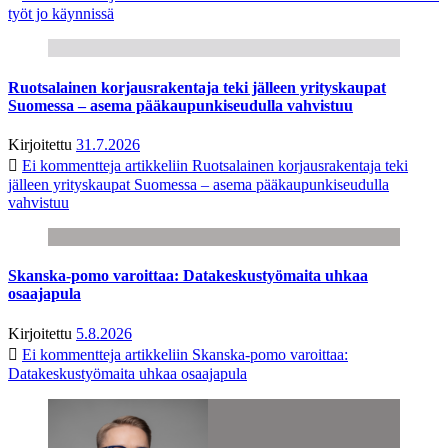
työt jo käynnissä
Ruotsalainen korjausrakentaja teki jälleen yrityskaupat
Suomessa – asema pääkaupunkiseudulla vahvistuu
Kirjoitettu
31.7.2026
Ei kommentteja
artikkeliin Ruotsalainen korjausrakentaja teki
jälleen yrityskaupat Suomessa – asema pääkaupunkiseudulla
vahvistuu
Skanska-pomo varoittaa: Datakeskustyömaita uhkaa
osaajapula
Kirjoitettu
5.8.2026
Ei kommentteja
artikkeliin Skanska-pomo varoittaa:
Datakeskustyömaita uhkaa osaajapula