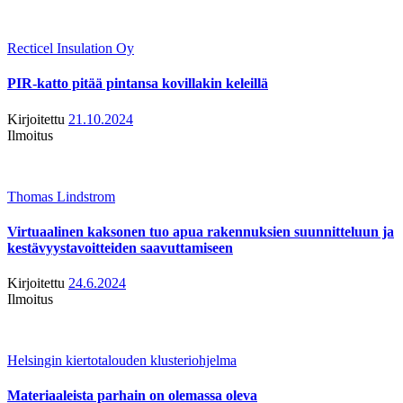
Recticel Insulation Oy
PIR-katto pitää pintansa kovillakin keleillä
Kirjoitettu
21.10.2024
Ilmoitus
Thomas Lindstrom
Virtuaalinen kaksonen tuo apua rakennuksien suunnitteluun ja
kestävyystavoitteiden saavuttamiseen
Kirjoitettu
24.6.2024
Ilmoitus
Helsingin kiertotalouden klusteriohjelma
Materiaaleista parhain on olemassa oleva