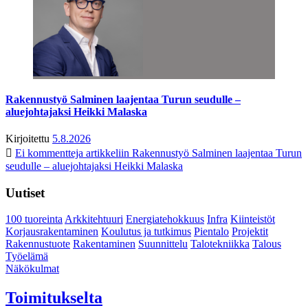
Rakennustyö Salminen laajentaa Turun seudulle –
aluejohtajaksi Heikki Malaska
Kirjoitettu
5.8.2026
Ei kommentteja
artikkeliin Rakennustyö Salminen laajentaa Turun
seudulle – aluejohtajaksi Heikki Malaska
Uutiset
100 tuoreinta
Arkkitehtuuri
Energiatehokkuus
Infra
Kiinteistöt
Korjausrakentaminen
Koulutus ja tutkimus
Pientalo
Projektit
Rakennustuote
Rakentaminen
Suunnittelu
Talotekniikka
Talous
Työelämä
Näkökulmat
Toimitukselta