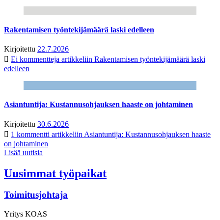
Rakentamisen työntekijämäärä laski edelleen
Kirjoitettu
22.7.2026
Ei kommentteja
artikkeliin Rakentamisen työntekijämäärä laski
edelleen
Asiantuntija: Kustannusohjauksen haaste on johtaminen
Kirjoitettu
30.6.2026
1 kommentti
artikkeliin Asiantuntija: Kustannusohjauksen haaste
on johtaminen
Lisää uutisia
Uusimmat työpaikat
Toimitusjohtaja
Yritys
KOAS