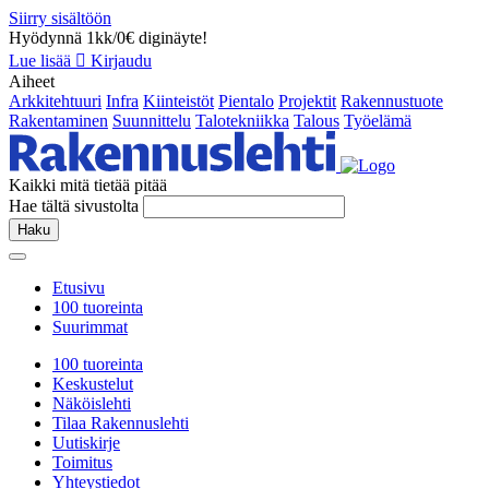
Siirry sisältöön
Hyödynnä 1kk/0€ diginäyte!
Lue lisää
Kirjaudu
Aiheet
Arkkitehtuuri
Infra
Kiinteistöt
Pientalo
Projektit
Rakennustuote
Rakentaminen
Suunnittelu
Talotekniikka
Talous
Työelämä
Kaikki mitä tietää pitää
Hae tältä sivustolta
Haku
Etusivu
100 tuoreinta
Suurimmat
100 tuoreinta
Keskustelut
Näköislehti
Tilaa Rakennuslehti
Uutiskirje
Toimitus
Yhteystiedot