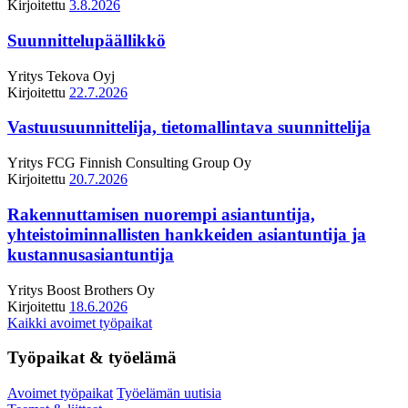
Kirjoitettu
3.8.2026
Suunnittelupäällikkö
Yritys
Tekova Oyj
Kirjoitettu
22.7.2026
Vastuusuunnittelija, tietomallintava suunnittelija
Yritys
FCG Finnish Consulting Group Oy
Kirjoitettu
20.7.2026
Rakennuttamisen nuorempi asiantuntija,
yhteistoiminnallisten hankkeiden asiantuntija ja
kustannusasiantuntija
Yritys
Boost Brothers Oy
Kirjoitettu
18.6.2026
Kaikki avoimet työpaikat
Työpaikat & työelämä
Avoimet työpaikat
Työelämän uutisia