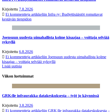
Kirjoitettu
7.8.2026
Ei kommentteja
artikkeliin Infra ry: Budjettisäästöt romuttavat
kestävän tienpidon
Joensuun uudesta uimahallista kolme kisaajaa – voittaja selviää
syksyllä
Kirjoitettu
6.8.2026
Ei kommentteja
artikkeliin Joensuun uudesta uimahallista kolme
kisaajaa – voittaja selviää syksyllä
Lisää uutisia
Viikon luetuimmat
GRK:lle infraurakka datakeskuksesta – työt jo käynnissä
Kirjoitettu
3.8.2026
Ei kommentteja
artikkeliin GRK:lle infraurakka datakeskuksesta –