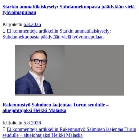
Starkin ammattilaiskysely: Suhdannekuopasta päädytään vielä
työvoimapulaan
Kirjoitettu
6.8.2026
Ei kommentteja
artikkeliin Starkin ammattilaiskysely:
Suhdannekuopasta päädytään vielä työvoimapulaan
Rakennustyö Salminen laajentaa Turun seudulle –
aluejohtajaksi Heikki Malaska
Kirjoitettu
5.8.2026
Ei kommentteja
artikkeliin Rakennustyö Salminen laajentaa Turun
seudulle – aluejohtajaksi Heikki Malaska