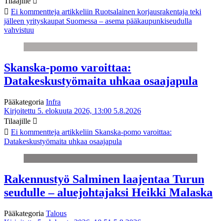
Tilaajille
Ei kommentteja
artikkeliin Ruotsalainen korjausrakentaja teki
jälleen yrityskaupat Suomessa – asema pääkaupunkiseudulla
vahvistuu
Skanska-pomo varoittaa:
Datakeskustyömaita uhkaa osaajapula
Pääkategoria
Infra
Kirjoitettu 5. elokuuta 2026, 13:00
5.8.2026
Tilaajille
Ei kommentteja
artikkeliin Skanska-pomo varoittaa:
Datakeskustyömaita uhkaa osaajapula
Rakennustyö Salminen laajentaa Turun
seudulle – aluejohtajaksi Heikki Malaska
Pääkategoria
Talous