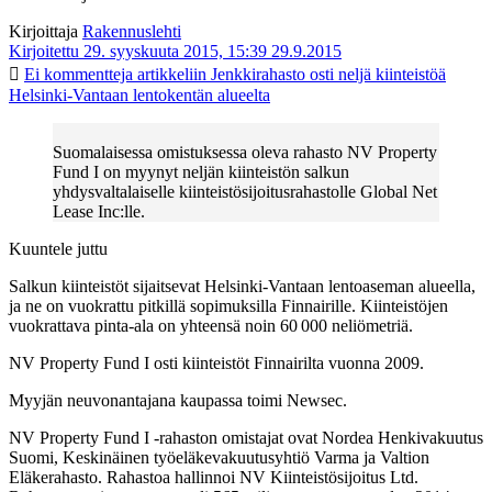
Kirjoittaja
Rakennuslehti
Kirjoitettu 29. syyskuuta 2015, 15:39
29.9.2015
Ei kommentteja
artikkeliin Jenkkirahasto osti neljä kiinteistöä
Helsinki-Vantaan lentokentän alueelta
Suomalaisessa omistuksessa oleva rahasto NV Property
Fund I on myynyt neljän kiinteistön salkun
yhdysvaltalaiselle kiinteistösijoitusrahastolle Global Net
Lease Inc:lle.
Kuuntele juttu
Salkun kiinteistöt sijaitsevat Helsinki-Vantaan lentoaseman alueella,
ja ne on vuokrattu pitkillä sopimuksilla Finnairille. Kiinteistöjen
vuokrattava pinta-ala on yhteensä noin 60 000 neliömetriä.
NV Property Fund I osti kiinteistöt Finnairilta vuonna 2009.
Myyjän neuvonantajana kaupassa toimi Newsec.
NV Property Fund I -rahaston omistajat ovat Nordea Henkivakuutus
Suomi, Keskinäinen työeläkevakuutusyhtiö Varma ja Valtion
Eläkerahasto. Rahastoa hallinnoi NV Kiinteistösijoitus Ltd.