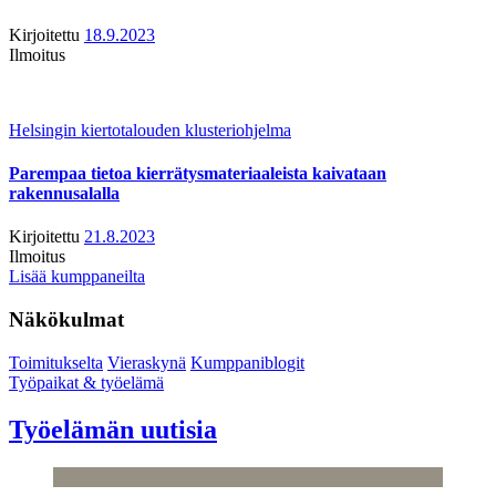
Kirjoitettu
18.9.2023
Ilmoitus
Helsingin kiertotalouden klusteriohjelma
Parempaa tietoa kierrätysmateriaaleista kaivataan
rakennusalalla
Kirjoitettu
21.8.2023
Ilmoitus
Lisää kumppaneilta
Näkökulmat
Toimitukselta
Vieraskynä
Kumppaniblogit
Työpaikat & työelämä
Työelämän uutisia