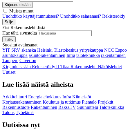
Kirjaudu sisään
Muista minut
Unohditko käyttäjätunnuksesi?
Unohditko salasanasi?
Rekisteröidy
Sulje
Etsi Rakennuslehti.fistä
Hae tältä sivustolta
Haku
Suositut avainsanat
YIT
SRV
skanska
Helsinki
Tilastokeskus
yrityskauppa
NCC
Espoo
asuntokauppa
asuntorakentaminen
Infra
talotekniikka
rakentaminen
Tampere
Caverion
Kirjaudu sisään
Rekisteröidy
Tilaa Rakennuslehti
Näköislehdet
Uutiset
Lue lisää näistä aiheista
Arkkitehtuuri
Energiatehokkuus
Infra
Kiinteistöt
Korjausrakentaminen
Koulutus ja tutkimus
Pientalo
Projektit
Rakennustuote
Rakentaminen
RaksaTV
Suunnittelu
Talotekniikka
Talous
Työelämä
Uutisissa nyt