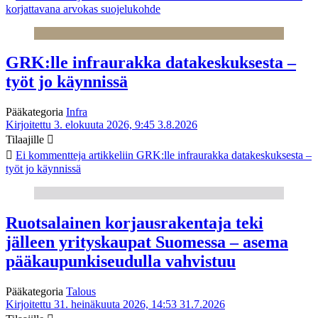
korjattavana arvokas suojelukohde
GRK:lle infraurakka datakeskuksesta –
työt jo käynnissä
Pääkategoria
Infra
Kirjoitettu 3. elokuuta 2026, 9:45
3.8.2026
Tilaajille
Ei kommentteja
artikkeliin GRK:lle infraurakka datakeskuksesta –
työt jo käynnissä
Ruotsalainen korjausrakentaja teki
jälleen yrityskaupat Suomessa – asema
pääkaupunkiseudulla vahvistuu
Pääkategoria
Talous
Kirjoitettu 31. heinäkuuta 2026, 14:53
31.7.2026