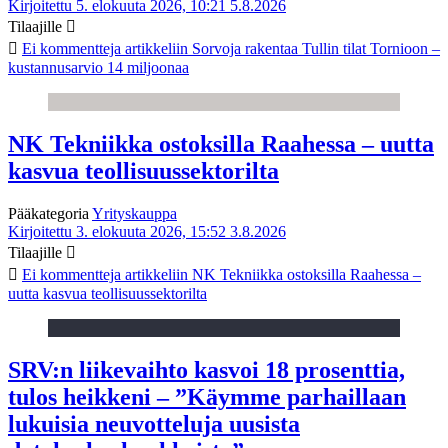
Kirjoitettu 5. elokuuta 2026, 10:21
5.8.2026
Tilaajille
Ei kommentteja
artikkeliin Sorvoja rakentaa Tullin tilat Tornioon –
kustannusarvio 14 miljoonaa
NK Tekniikka ostoksilla Raahessa – uutta
kasvua teollisuussektorilta
Pääkategoria
Yrityskauppa
Kirjoitettu 3. elokuuta 2026, 15:52
3.8.2026
Tilaajille
Ei kommentteja
artikkeliin NK Tekniikka ostoksilla Raahessa –
uutta kasvua teollisuussektorilta
SRV:n liikevaihto kasvoi 18 prosenttia,
tulos heikkeni – ”Käymme parhaillaan
lukuisia neuvotteluja uusista