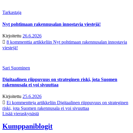
Tarkastaja
Nyt pohtimaan rakennusalan innostavia viestejä!
Kirjoitettu
26.6.2026
8 kommenttia
artikkeliin Nyt pohtimaan rakennusalan innostavia
viestejä!
Sari Suominen
Digitaalinen riippuvuus on strateginen riski, jota Suomen
rakennusala ei voi sivuuttaa
Kirjoitettu
25.6.2026
Ei kommentteja
artikkeliin Digitaalinen riippuvuus on strateginen
riski, jota Suomen rakennusala ei voi sivuuttaa
Lisää vieraskynästä
Kumppaniblogit