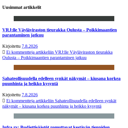
Uusimmat artikkelit
VRJ:lle Väyläviraston tieurakka Oulusta – Poikkimaantien
parantaminen jatkuu
Kirjoitettu
7.8.2026
Ei kommentteja
artikkeliin VRJ:lle Väyläviraston tieurakka
Oulusta – Poikkimaantien parantaminen jatkuu
Sahateollisuudella edelleen synkät näkymät – kiusana korkea
puunhinta ja heikko kysyntä
Kirjoitettu
7.8.2026
Ei kommentteja
artikkeliin Sahateollisuudella edelleen synkät
näkymät – kiusana korkea puunhinta ja heikko kysyntä
Infra ry: Budjettisäästöt romuttavat kestävän tienpidon