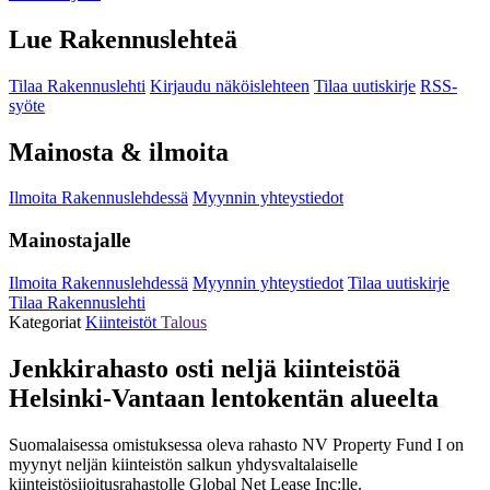
Lue Rakennuslehteä
Tilaa Rakennuslehti
Kirjaudu näköislehteen
Tilaa uutiskirje
RSS-
syöte
Mainosta & ilmoita
Ilmoita Rakennuslehdessä
Myynnin yhteystiedot
Mainostajalle
Ilmoita Rakennuslehdessä
Myynnin yhteystiedot
Tilaa uutiskirje
Tilaa Rakennuslehti
Kategoriat
Kiinteistöt
Talous
Jenkkirahasto osti neljä kiinteistöä
Helsinki-Vantaan lentokentän alueelta
Suomalaisessa omistuksessa oleva rahasto NV Property Fund I on
myynyt neljän kiinteistön salkun yhdysvaltalaiselle
kiinteistösijoitusrahastolle Global Net Lease Inc:lle.