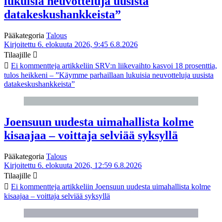
lukuisia neuvotteluja uusista
datakeskushankkeista”
Pääkategoria
Talous
Kirjoitettu 6. elokuuta 2026, 9:45
6.8.2026
Tilaajille
Ei kommentteja
artikkeliin SRV:n liikevaihto kasvoi 18 prosenttia,
tulos heikkeni – ”Käymme parhaillaan lukuisia neuvotteluja uusista
datakeskushankkeista”
Joensuun uudesta uimahallista kolme
kisaajaa – voittaja selviää syksyllä
Pääkategoria
Talous
Kirjoitettu 6. elokuuta 2026, 12:59
6.8.2026
Tilaajille
Ei kommentteja
artikkeliin Joensuun uudesta uimahallista kolme
kisaajaa – voittaja selviää syksyllä