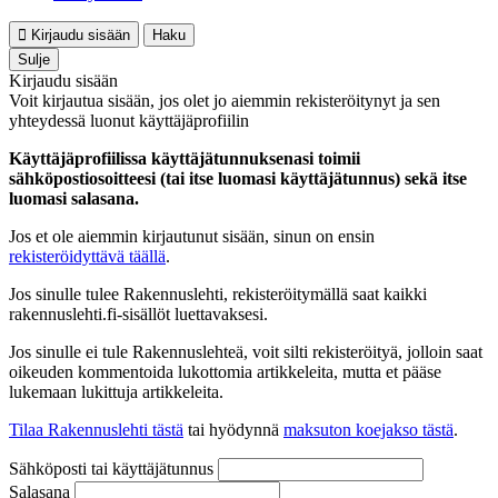
Kirjaudu sisään
Haku
Sulje
Kirjaudu sisään
Voit kirjautua sisään, jos olet jo aiemmin rekisteröitynyt ja sen
yhteydessä luonut käyttäjäprofiilin
Käyttäjäprofiilissa käyttäjätunnuksenasi toimii
sähköpostiosoitteesi (tai itse luomasi käyttäjätunnus) sekä itse
luomasi salasana.
Jos et ole aiemmin kirjautunut sisään, sinun on ensin
rekisteröidyttävä täällä
.
Jos sinulle tulee Rakennuslehti, rekisteröitymällä saat kaikki
rakennuslehti.fi-sisällöt luettavaksesi.
Jos sinulle ei tule Rakennuslehteä, voit silti rekisteröityä, jolloin saat
oikeuden kommentoida lukottomia artikkeleita, mutta et pääse
lukemaan lukittuja artikkeleita.
Tilaa Rakennuslehti tästä
tai hyödynnä
maksuton koejakso tästä
.
Sähköposti tai käyttäjätunnus
Salasana