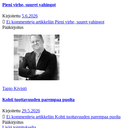
Pieni virhe, suuret vahingot
Kirjoitettu
5.6.2026
Ei kommentteja
artikkeliin Pieni virhe, suuret vahingot
Pääkirjoitus
Tapio Kivistö
Kohti tuottavuuden parempaa puolta
Kirjoitettu
29.5.2026
Ei kommentteja
artikkeliin Kohti tuottavuuden parempaa puolta
Pääkirjoitus
Lisää toimitukselta