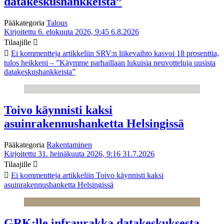
datakeskushankkeista”
Pääkategoria
Talous
Kirjoitettu 6. elokuuta 2026, 9:45
6.8.2026
Tilaajille
Ei kommentteja
artikkeliin SRV:n liikevaihto kasvoi 18 prosenttia,
tulos heikkeni – ”Käymme parhaillaan lukuisia neuvotteluja uusista
datakeskushankkeista”
Toivo käynnisti kaksi
asuinrakennushanketta Helsingissä
Pääkategoria
Rakentaminen
Kirjoitettu 31. heinäkuuta 2026, 9:16
31.7.2026
Tilaajille
Ei kommentteja
artikkeliin Toivo käynnisti kaksi
asuinrakennushanketta Helsingissä
GRK:lle infraurakka datakeskuksesta –