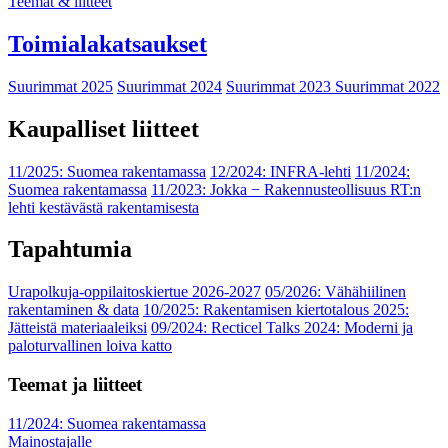
Teemat & liitteet
Toimialakatsaukset
Suurimmat 2025
Suurimmat 2024
Suurimmat 2023
Suurimmat 2022
Kaupalliset liitteet
11/2025: Suomea rakentamassa
12/2024: INFRA-lehti
11/2024:
Suomea rakentamassa
11/2023: Jokka − Rakennusteollisuus RT:n
lehti kestävästä rakentamisesta
Tapahtumia
Urapolkuja-oppilaitoskiertue 2026-2027
05/2026: Vähähiilinen
rakentaminen & data
10/2025: Rakentamisen kiertotalous 2025:
Jätteistä materiaaleiksi
09/2024: Recticel Talks 2024: Moderni ja
paloturvallinen loiva katto
Teemat ja liitteet
11/2024: Suomea rakentamassa
Mainostajalle