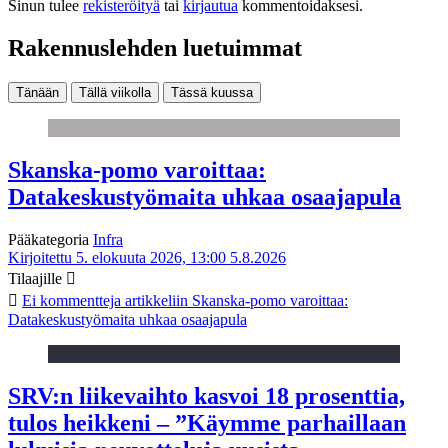
Sinun tulee
rekisteröityä
tai
kirjautua
kommentoidaksesi.
Rakennuslehden luetuimmat
Tänään
Tällä viikolla
Tässä kuussa
Skanska-pomo varoittaa:
Datakeskustyömaita uhkaa osaajapula
Pääkategoria
Infra
Kirjoitettu 5. elokuuta 2026, 13:00
5.8.2026
Tilaajille
Ei kommentteja
artikkeliin Skanska-pomo varoittaa:
Datakeskustyömaita uhkaa osaajapula
SRV:n liikevaihto kasvoi 18 prosenttia,
tulos heikkeni – ”Käymme parhaillaan