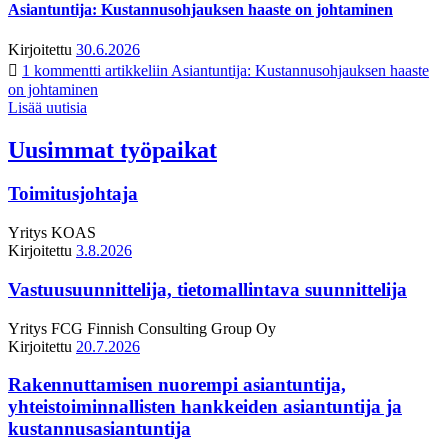
Asiantuntija: Kustannusohjauksen haaste on johtaminen
Kirjoitettu
30.6.2026
1 kommentti
artikkeliin Asiantuntija: Kustannusohjauksen haaste
on johtaminen
Lisää uutisia
Uusimmat työpaikat
Toimitusjohtaja
Yritys
KOAS
Kirjoitettu
3.8.2026
Vastuusuunnittelija, tietomallintava suunnittelija
Yritys
FCG Finnish Consulting Group Oy
Kirjoitettu
20.7.2026
Rakennuttamisen nuorempi asiantuntija,
yhteistoiminnallisten hankkeiden asiantuntija ja
kustannusasiantuntija