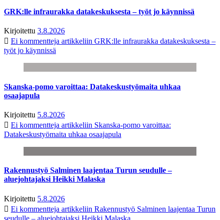
GRK:lle infraurakka datakeskuksesta – työt jo käynnissä
Kirjoitettu
3.8.2026
Ei kommentteja
artikkeliin GRK:lle infraurakka datakeskuksesta –
työt jo käynnissä
Skanska-pomo varoittaa: Datakeskustyömaita uhkaa
osaajapula
Kirjoitettu
5.8.2026
Ei kommentteja
artikkeliin Skanska-pomo varoittaa:
Datakeskustyömaita uhkaa osaajapula
Rakennustyö Salminen laajentaa Turun seudulle –
aluejohtajaksi Heikki Malaska
Kirjoitettu
5.8.2026
Ei kommentteja
artikkeliin Rakennustyö Salminen laajentaa Turun
seudulle – aluejohtajaksi Heikki Malaska