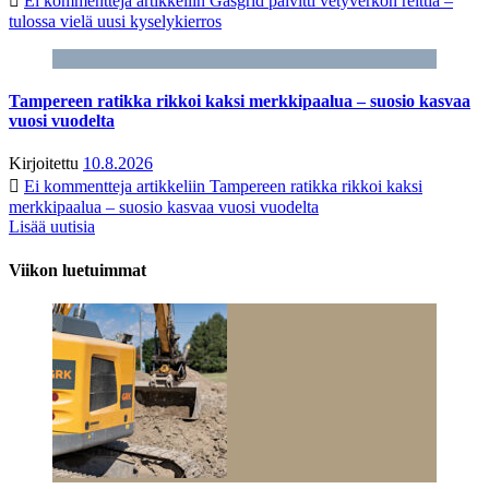
Ei kommentteja
artikkeliin Gasgrid päivitti vetyverkon reittiä –
tulossa vielä uusi kyselykierros
Tampereen ratikka rikkoi kaksi merkkipaalua – suosio kasvaa
vuosi vuodelta
Kirjoitettu
10.8.2026
Ei kommentteja
artikkeliin Tampereen ratikka rikkoi kaksi
merkkipaalua – suosio kasvaa vuosi vuodelta
Lisää uutisia
Viikon luetuimmat