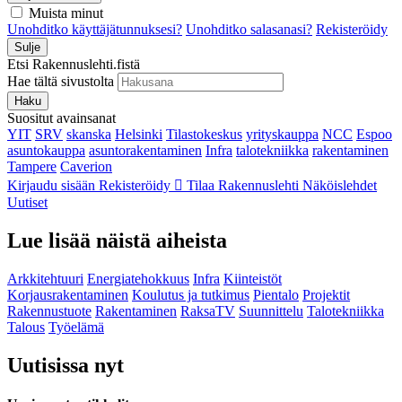
Muista minut
Unohditko käyttäjätunnuksesi?
Unohditko salasanasi?
Rekisteröidy
Sulje
Etsi Rakennuslehti.fistä
Hae tältä sivustolta
Haku
Suositut avainsanat
YIT
SRV
skanska
Helsinki
Tilastokeskus
yrityskauppa
NCC
Espoo
asuntokauppa
asuntorakentaminen
Infra
talotekniikka
rakentaminen
Tampere
Caverion
Kirjaudu sisään
Rekisteröidy
Tilaa Rakennuslehti
Näköislehdet
Uutiset
Lue lisää näistä aiheista
Arkkitehtuuri
Energiatehokkuus
Infra
Kiinteistöt
Korjausrakentaminen
Koulutus ja tutkimus
Pientalo
Projektit
Rakennustuote
Rakentaminen
RaksaTV
Suunnittelu
Talotekniikka
Talous
Työelämä
Uutisissa nyt