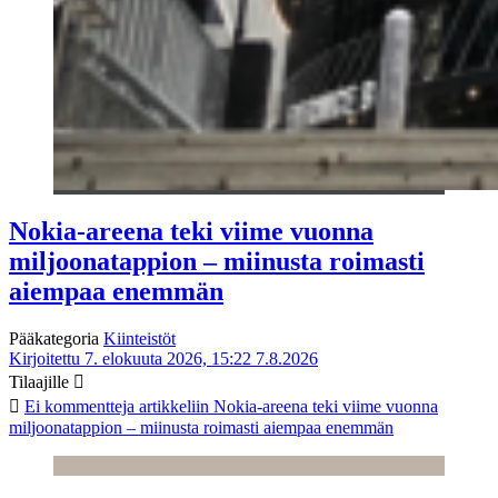
Nokia-areena teki viime vuonna
miljoonatappion – miinusta roimasti
aiempaa enemmän
Pääkategoria
Kiinteistöt
Kirjoitettu 7. elokuuta 2026, 15:22
7.8.2026
Tilaajille
Ei kommentteja
artikkeliin Nokia-areena teki viime vuonna
miljoonatappion – miinusta roimasti aiempaa enemmän