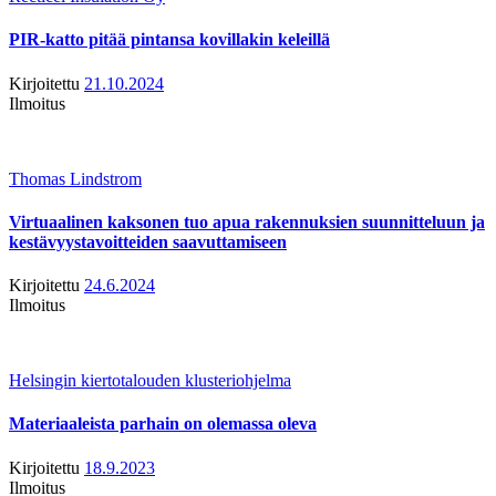
PIR-katto pitää pintansa kovillakin keleillä
Kirjoitettu
21.10.2024
Ilmoitus
Thomas Lindstrom
Virtuaalinen kaksonen tuo apua rakennuksien suunnitteluun ja
kestävyystavoitteiden saavuttamiseen
Kirjoitettu
24.6.2024
Ilmoitus
Helsingin kiertotalouden klusteriohjelma
Materiaaleista parhain on olemassa oleva
Kirjoitettu
18.9.2023
Ilmoitus