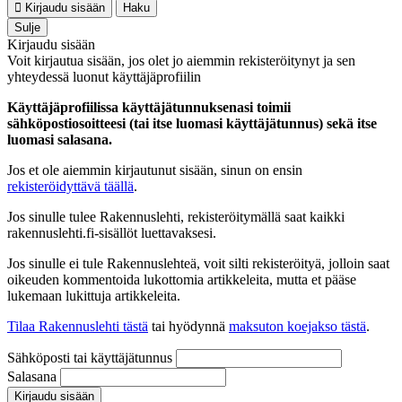
Kirjaudu sisään
Haku
Sulje
Kirjaudu sisään
Voit kirjautua sisään, jos olet jo aiemmin rekisteröitynyt ja sen
yhteydessä luonut käyttäjäprofiilin
Käyttäjäprofiilissa käyttäjätunnuksenasi toimii
sähköpostiosoitteesi (tai itse luomasi käyttäjätunnus) sekä itse
luomasi salasana.
Jos et ole aiemmin kirjautunut sisään, sinun on ensin
rekisteröidyttävä täällä
.
Jos sinulle tulee Rakennuslehti, rekisteröitymällä saat kaikki
rakennuslehti.fi-sisällöt luettavaksesi.
Jos sinulle ei tule Rakennuslehteä, voit silti rekisteröityä, jolloin saat
oikeuden kommentoida lukottomia artikkeleita, mutta et pääse
lukemaan lukittuja artikkeleita.
Tilaa Rakennuslehti tästä
tai hyödynnä
maksuton koejakso tästä
.
Sähköposti tai käyttäjätunnus
Salasana
Kirjaudu sisään