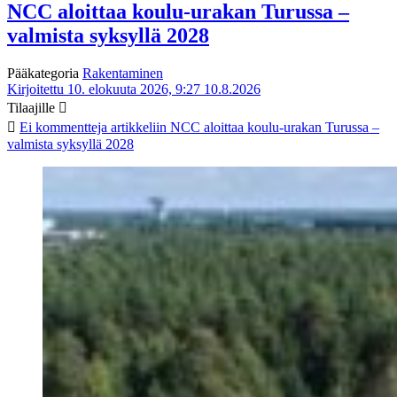
NCC aloittaa koulu-urakan Turussa –
valmista syksyllä 2028
Pääkategoria
Rakentaminen
Kirjoitettu 10. elokuuta 2026, 9:27
10.8.2026
Tilaajille
Ei kommentteja
artikkeliin NCC aloittaa koulu-urakan Turussa –
valmista syksyllä 2028