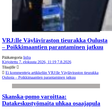
VRJ:lle Väyläviraston tieurakka Oulusta
– Poikkimaantien parantaminen jatkuu
Pääkategoria
Infra
Kirjoitettu 7. elokuuta 2026, 11:19
7.8.2026
Tilaajille
Ei kommentteja
artikkeliin VRJ:lle Väyläviraston tieurakka
Oulusta – Poikkimaantien parantaminen jatkuu
Skanska-pomo varoittaa:
Datakeskustyömaita uhkaa osaajapula