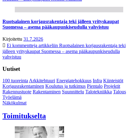
Ruotsalainen korjausrakentaja teki jälleen yrityskaupat
Suomessa – asema pääkaupunkiseudulla vahvistuu
Kirjoitettu
31.7.2026
Ei kommentteja
artikkeliin Ruotsalainen korjausrakentaja teki
jälleen yrityskaupat Suomessa – asema pääkaupunkiseudulla
vahvistuu
Uutiset
100 tuoreinta
Arkkitehtuuri
Energiatehokkuus
Infra
Kiinteistöt
Korjausrakentaminen
Koulutus ja tutkimus
Pientalo
Projektit
Rakennustuote
Rakentaminen
Suunnittelu
Talotekniikka
Talous
Työelämä
Näkökulmat
Toimitukselta