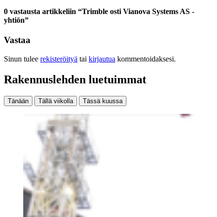
0 vastausta artikkeliin “Trimble osti Vianova Systems AS -
yhtiön”
Vastaa
Sinun tulee
rekisteröityä
tai
kirjautua
kommentoidaksesi.
Rakennuslehden luetuimmat
Tänään
Tällä viikolla
Tässä kuussa