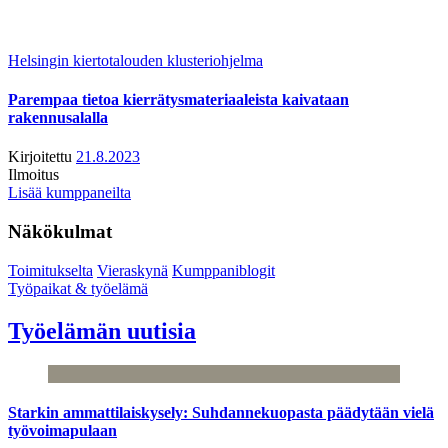
Helsingin kiertotalouden klusteriohjelma
Parempaa tietoa kierrätysmateriaaleista kaivataan
rakennusalalla
Kirjoitettu
21.8.2023
Ilmoitus
Lisää kumppaneilta
Näkökulmat
Toimitukselta
Vieraskynä
Kumppaniblogit
Työpaikat & työelämä
Työelämän uutisia
Starkin ammattilaiskysely: Suhdannekuopasta päädytään vielä
työvoimapulaan