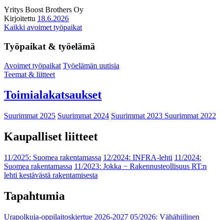
Yritys
Boost Brothers Oy
Kirjoitettu
18.6.2026
Kaikki avoimet työpaikat
Työpaikat & työelämä
Avoimet työpaikat
Työelämän uutisia
Teemat & liitteet
Toimialakatsaukset
Suurimmat 2025
Suurimmat 2024
Suurimmat 2023
Suurimmat 2022
Kaupalliset liitteet
11/2025: Suomea rakentamassa
12/2024: INFRA-lehti
11/2024:
Suomea rakentamassa
11/2023: Jokka − Rakennusteollisuus RT:n
lehti kestävästä rakentamisesta
Tapahtumia
Urapolkuja-oppilaitoskiertue 2026-2027
05/2026: Vähähiilinen