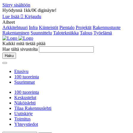
Siirry sisältöön
Hyödynnä 1kk/0€ diginäyte!
Lue lisää
Kirjaudu
Aiheet
Arkkitehtuuri
Infra
Kiinteistöt
Pientalo
Projektit
Rakennustuote
Rakentaminen
Suunnittelu
Talotekniikka
Talous
Työelämä
Kaikki mitä tietää pitää
Hae tältä sivustolta
Haku
Etusivu
100 tuoreinta
Suurimmat
100 tuoreinta
Keskustelut
Näköislehti
Tilaa Rakennuslehti
Uutiskirje
Toimitus
Yhteystiedot