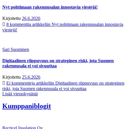
Nyt pohtimaan rakennusalan innostavia viestejä!
Kirjoitettu
26.6.2026
8 kommenttia
artikkeliin Nyt pohtimaan rakennusalan innostavia
viestejä!
Sari Suominen
Digitaalinen riippuvuus on strateginen riski, jota Suomen
rakennusala ei voi sivuuttaa
Kirjoitettu
25.6.2026
Ei kommentteja
artikkeliin Digitaalinen riippuvuus on strateginen
riski, jota Suomen rakennusala ei voi sivuuttaa
Lisää vieraskynästä
Kumppaniblogit
Recticel Insulation Oy