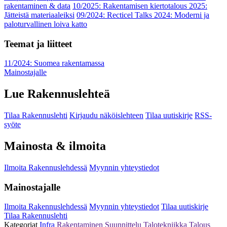
rakentaminen & data
10/2025: Rakentamisen kiertotalous 2025:
Jätteistä materiaaleiksi
09/2024: Recticel Talks 2024: Moderni ja
paloturvallinen loiva katto
Teemat ja liitteet
11/2024: Suomea rakentamassa
Mainostajalle
Lue Rakennuslehteä
Tilaa Rakennuslehti
Kirjaudu näköislehteen
Tilaa uutiskirje
RSS-
syöte
Mainosta & ilmoita
Ilmoita Rakennuslehdessä
Myynnin yhteystiedot
Mainostajalle
Ilmoita Rakennuslehdessä
Myynnin yhteystiedot
Tilaa uutiskirje
Tilaa Rakennuslehti
Kategoriat
Infra
Rakentaminen
Suunnittelu
Talotekniikka
Talous