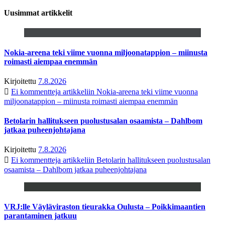
Uusimmat artikkelit
Nokia-areena teki viime vuonna miljoonatappion – miinusta
roimasti aiempaa enemmän
Kirjoitettu
7.8.2026
Ei kommentteja
artikkeliin Nokia-areena teki viime vuonna
miljoonatappion – miinusta roimasti aiempaa enemmän
Betolarin hallitukseen puolustusalan osaamista – Dahlbom
jatkaa puheenjohtajana
Kirjoitettu
7.8.2026
Ei kommentteja
artikkeliin Betolarin hallitukseen puolustusalan
osaamista – Dahlbom jatkaa puheenjohtajana
VRJ:lle Väyläviraston tieurakka Oulusta – Poikkimaantien
parantaminen jatkuu