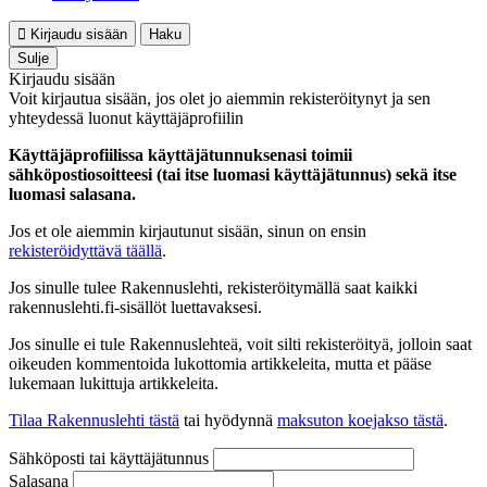
Kirjaudu sisään
Haku
Sulje
Kirjaudu sisään
Voit kirjautua sisään, jos olet jo aiemmin rekisteröitynyt ja sen
yhteydessä luonut käyttäjäprofiilin
Käyttäjäprofiilissa käyttäjätunnuksenasi toimii
sähköpostiosoitteesi (tai itse luomasi käyttäjätunnus) sekä itse
luomasi salasana.
Jos et ole aiemmin kirjautunut sisään, sinun on ensin
rekisteröidyttävä täällä
.
Jos sinulle tulee Rakennuslehti, rekisteröitymällä saat kaikki
rakennuslehti.fi-sisällöt luettavaksesi.
Jos sinulle ei tule Rakennuslehteä, voit silti rekisteröityä, jolloin saat
oikeuden kommentoida lukottomia artikkeleita, mutta et pääse
lukemaan lukittuja artikkeleita.
Tilaa Rakennuslehti tästä
tai hyödynnä
maksuton koejakso tästä
.
Sähköposti tai käyttäjätunnus
Salasana