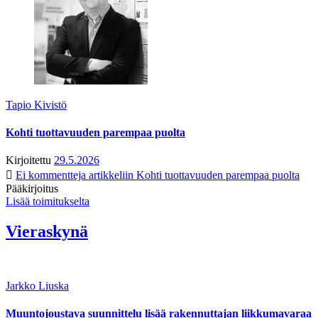
Tapio Kivistö
Kohti tuottavuuden parempaa puolta
Kirjoitettu
29.5.2026
Ei kommentteja
artikkeliin Kohti tuottavuuden parempaa puolta
Pääkirjoitus
Lisää toimitukselta
Vieraskynä
Jarkko Liuska
Muuntojoustava suunnittelu lisää rakennuttajan liikkumavaraa