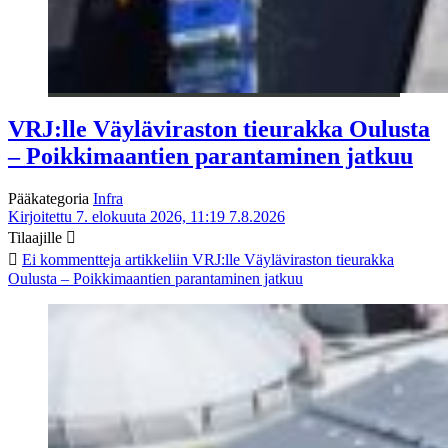
VRJ:lle Väyläviraston tieurakka Oulusta
– Poikkimaantien parantaminen jatkuu
Pääkategoria
Infra
Kirjoitettu 7. elokuuta 2026, 11:19
7.8.2026
Tilaajille
Ei kommentteja
artikkeliin VRJ:lle Väyläviraston tieurakka
Oulusta – Poikkimaantien parantaminen jatkuu