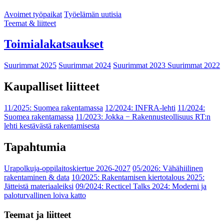
Avoimet työpaikat
Työelämän uutisia
Teemat & liitteet
Toimialakatsaukset
Suurimmat 2025
Suurimmat 2024
Suurimmat 2023
Suurimmat 2022
Kaupalliset liitteet
11/2025: Suomea rakentamassa
12/2024: INFRA-lehti
11/2024:
Suomea rakentamassa
11/2023: Jokka − Rakennusteollisuus RT:n
lehti kestävästä rakentamisesta
Tapahtumia
Urapolkuja-oppilaitoskiertue 2026-2027
05/2026: Vähähiilinen
rakentaminen & data
10/2025: Rakentamisen kiertotalous 2025:
Jätteistä materiaaleiksi
09/2024: Recticel Talks 2024: Moderni ja
paloturvallinen loiva katto
Teemat ja liitteet