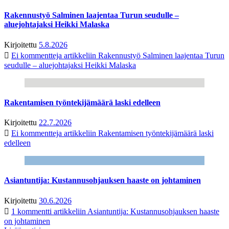
Rakennustyö Salminen laajentaa Turun seudulle –
aluejohtajaksi Heikki Malaska
Kirjoitettu
5.8.2026
Ei kommentteja
artikkeliin Rakennustyö Salminen laajentaa Turun
seudulle – aluejohtajaksi Heikki Malaska
Rakentamisen työntekijämäärä laski edelleen
Kirjoitettu
22.7.2026
Ei kommentteja
artikkeliin Rakentamisen työntekijämäärä laski
edelleen
Asiantuntija: Kustannusohjauksen haaste on johtaminen
Kirjoitettu
30.6.2026
1 kommentti
artikkeliin Asiantuntija: Kustannusohjauksen haaste
on johtaminen