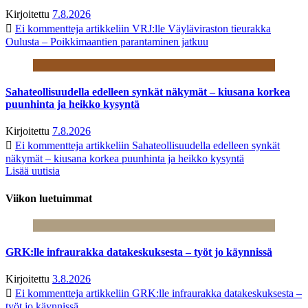
Kirjoitettu
7.8.2026
Ei kommentteja
artikkeliin VRJ:lle Väyläviraston tieurakka
Oulusta – Poikkimaantien parantaminen jatkuu
Sahateollisuudella edelleen synkät näkymät – kiusana korkea
puunhinta ja heikko kysyntä
Kirjoitettu
7.8.2026
Ei kommentteja
artikkeliin Sahateollisuudella edelleen synkät
näkymät – kiusana korkea puunhinta ja heikko kysyntä
Lisää uutisia
Viikon luetuimmat
GRK:lle infraurakka datakeskuksesta – työt jo käynnissä
Kirjoitettu
3.8.2026
Ei kommentteja
artikkeliin GRK:lle infraurakka datakeskuksesta –
työt jo käynnissä