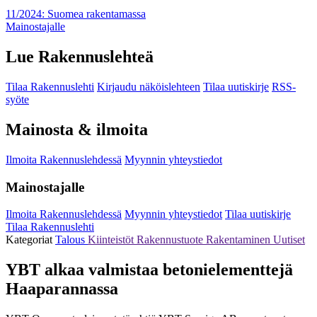
11/2024: Suomea rakentamassa
Mainostajalle
Lue Rakennuslehteä
Tilaa Rakennuslehti
Kirjaudu näköislehteen
Tilaa uutiskirje
RSS-
syöte
Mainosta & ilmoita
Ilmoita Rakennuslehdessä
Myynnin yhteystiedot
Mainostajalle
Ilmoita Rakennuslehdessä
Myynnin yhteystiedot
Tilaa uutiskirje
Tilaa Rakennuslehti
Kategoriat
Talous
Kiinteistöt
Rakennustuote
Rakentaminen
Uutiset
YBT alkaa valmistaa betonielementtejä
Haaparannassa