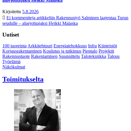
aluejohtajaksi Heikki Malaska
Kirjoitettu
5.8.2026
Ei kommentteja
artikkeliin Rakennustyö Salminen laajentaa Turun
seudulle – aluejohtajaksi Heikki Malaska
Uutiset
100 tuoreinta
Arkkitehtuuri
Energiatehokkuus
Infra
Kiinteistöt
Korjausrakentaminen
Koulutus ja tutkimus
Pientalo
Projektit
Rakennustuote
Rakentaminen
Suunnittelu
Talotekniikka
Talous
Työelämä
Näkökulmat
Toimitukselta