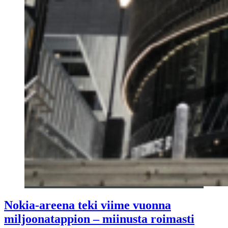
Nokia-areena teki viime vuonna
miljoonatappion – miinusta roimasti