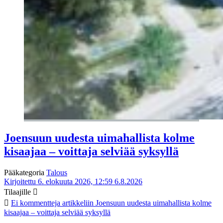
Joensuun uudesta uimahallista kolme
kisaajaa – voittaja selviää syksyllä
Pääkategoria
Talous
Kirjoitettu 6. elokuuta 2026, 12:59
6.8.2026
Tilaajille
Ei kommentteja
artikkeliin Joensuun uudesta uimahallista kolme
kisaajaa – voittaja selviää syksyllä