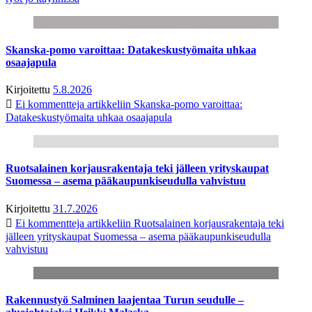
Skanska-pomo varoittaa: Datakeskustyömaita uhkaa
osaajapula
Kirjoitettu
5.8.2026
Ei kommentteja
artikkeliin Skanska-pomo varoittaa:
Datakeskustyömaita uhkaa osaajapula
Ruotsalainen korjausrakentaja teki jälleen yrityskaupat
Suomessa – asema pääkaupunkiseudulla vahvistuu
Kirjoitettu
31.7.2026
Ei kommentteja
artikkeliin Ruotsalainen korjausrakentaja teki
jälleen yrityskaupat Suomessa – asema pääkaupunkiseudulla
vahvistuu
Rakennustyö Salminen laajentaa Turun seudulle –