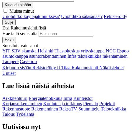
Kirjaudu sisään
Muista minut
Unohditko käyttäjätunnuksesi?
Unohditko salasanasi?
Rekisteröidy
Sulje
Etsi Rakennuslehti.fistä
Hae tältä sivustolta
Haku
Suositut avainsanat
YIT
SRV
skanska
Helsinki
Tilastokeskus
yrityskauppa
NCC
Espoo
asuntokauppa
asuntorakentaminen
Infra
talotekniikka
rakentaminen
Tampere
Caverion
Kirjaudu sisään
Rekisteröidy
Tilaa Rakennuslehti
Näköislehdet
Uutiset
Lue lisää näistä aiheista
Arkkitehtuuri
Energiatehokkuus
Infra
Kiinteistöt
Korjausrakentaminen
Koulutus ja tutkimus
Pientalo
Projektit
Rakennustuote
Rakentaminen
RaksaTV
Suunnittelu
Talotekniikka
Talous
Työelämä
Uutisissa nyt