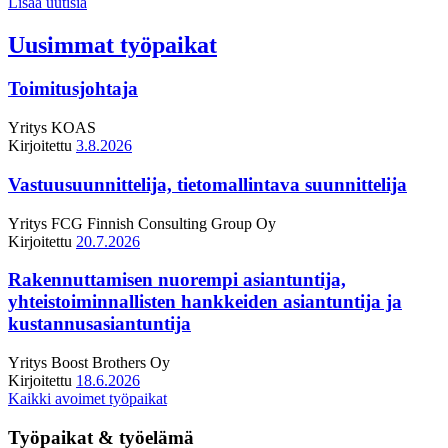
Lisää uutisia
Uusimmat työpaikat
Toimitusjohtaja
Yritys
KOAS
Kirjoitettu
3.8.2026
Vastuusuunnittelija, tietomallintava suunnittelija
Yritys
FCG Finnish Consulting Group Oy
Kirjoitettu
20.7.2026
Rakennuttamisen nuorempi asiantuntija,
yhteistoiminnallisten hankkeiden asiantuntija ja
kustannusasiantuntija
Yritys
Boost Brothers Oy
Kirjoitettu
18.6.2026
Kaikki avoimet työpaikat
Työpaikat & työelämä