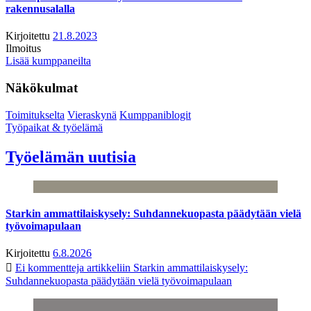
rakennusalalla
Kirjoitettu
21.8.2023
Ilmoitus
Lisää kumppaneilta
Näkökulmat
Toimitukselta
Vieraskynä
Kumppaniblogit
Työpaikat & työelämä
Työelämän uutisia
Starkin ammattilaiskysely: Suhdannekuopasta päädytään vielä
työvoimapulaan
Kirjoitettu
6.8.2026
Ei kommentteja
artikkeliin Starkin ammattilaiskysely:
Suhdannekuopasta päädytään vielä työvoimapulaan