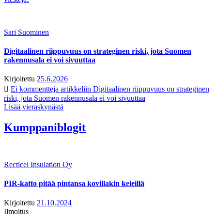
Sari Suominen
Digitaalinen riippuvuus on strateginen riski, jota Suomen
rakennusala ei voi sivuuttaa
Kirjoitettu
25.6.2026
Ei kommentteja
artikkeliin Digitaalinen riippuvuus on strateginen
riski, jota Suomen rakennusala ei voi sivuuttaa
Lisää vieraskynästä
Kumppaniblogit
Recticel Insulation Oy
PIR-katto pitää pintansa kovillakin keleillä
Kirjoitettu
21.10.2024
Ilmoitus