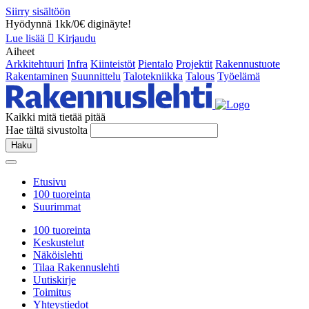
Siirry sisältöön
Hyödynnä 1kk/0€ diginäyte!
Lue lisää
Kirjaudu
Aiheet
Arkkitehtuuri
Infra
Kiinteistöt
Pientalo
Projektit
Rakennustuote
Rakentaminen
Suunnittelu
Talotekniikka
Talous
Työelämä
Kaikki mitä tietää pitää
Hae tältä sivustolta
Haku
Etusivu
100 tuoreinta
Suurimmat
100 tuoreinta
Keskustelut
Näköislehti
Tilaa Rakennuslehti
Uutiskirje
Toimitus
Yhteystiedot