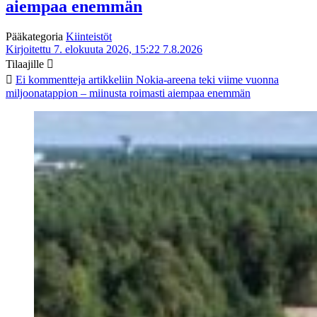
aiempaa enemmän
Pääkategoria
Kiinteistöt
Kirjoitettu 7. elokuuta 2026, 15:22
7.8.2026
Tilaajille
Ei kommentteja
artikkeliin Nokia-areena teki viime vuonna
miljoonatappion – miinusta roimasti aiempaa enemmän