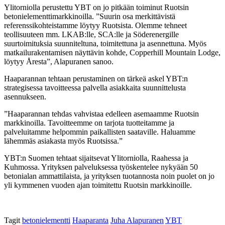
Ylitorniolla perustettu YBT on jo pitkään toiminut Ruotsin
betonielementtimarkkinoilla. ”Suurin osa merkittävistä
referenssikohteistamme löytyy Ruotsista. Olemme tehneet
teollisuuteen mm. LKAB:lle, SCA:lle ja Söderenergille
suurtoimituksia suunniteltuna, toimitettuna ja asennettuna. Myös
matkailurakentamisen näyttävin kohde, Copperhill Mountain Lodge,
löytyy Åresta”, Alapuranen sanoo.
Haaparannan tehtaan perustaminen on tärkeä askel YBT:n
strategisessa tavoitteessa palvella asiakkaita suunnittelusta
asennukseen.
”Haaparannan tehdas vahvistaa edelleen asemaamme Ruotsin
markkinoilla. Tavoitteemme on tarjota tuotteitamme ja
palveluitamme helpommin paikallisten saataville. Haluamme
lähemmäs asiakasta myös Ruotsissa.”
YBT:n Suomen tehtaat sijaitsevat Ylitorniolla, Raahessa ja
Kuhmossa. Yrityksen palveluksessa työskentelee nykyään 50
betonialan ammattilaista, ja yrityksen tuotannosta noin puolet on jo
yli kymmenen vuoden ajan toimitettu Ruotsin markkinoille.
Tagit
betonielementti
Haaparanta
Juha Alapuranen
YBT