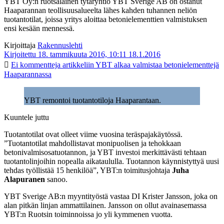
YBT Oy:n ruotsalainen tytäryhtiö YBT Sverige AB on ostanut
Haaparannan teollisuusalueelta lähes kahden tuhannen neliön
tuotantotilat, joissa yritys aloittaa betonielementtien valmistuksen
ensi kesään mennessä.
Kirjoittaja
Rakennuslehti
Kirjoitettu 18. tammikuuta 2016, 10:11
18.1.2016
Ei kommentteja
artikkeliin YBT alkaa valmistaa betonielementtejä
Haaparannassa
YBT remontoi tuotantotiloja Haaparantaan.
Kuuntele juttu
Tuotantotilat ovat olleet viime vuosina teräspajakäytössä.
”Tuotantotilat mahdollistavat monipuolisen ja tehokkaan
betonivalmisosatuotannon, ja YBT investoi merkittävästi tehtaan
tuotantolinjoihin nopealla aikataululla. Tuotannon käynnistyttyä uusi
tehdas työllistää 15 henkilöä”, YBT:n toimitusjohtaja
Juha
Alapuranen
sanoo.
YBT Sverige AB:n myyntityöstä vastaa DI Krister Jansson, joka on
alan pitkän linjan ammattilainen. Jansson on ollut avainasemassa
YBT:n Ruotsin toiminnoissa jo yli kymmenen vuotta.