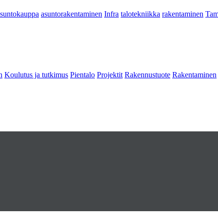
asuntokauppa
asuntorakentaminen
Infra
talotekniikka
rakentaminen
Tam
n
Koulutus ja tutkimus
Pientalo
Projektit
Rakennustuote
Rakentaminen