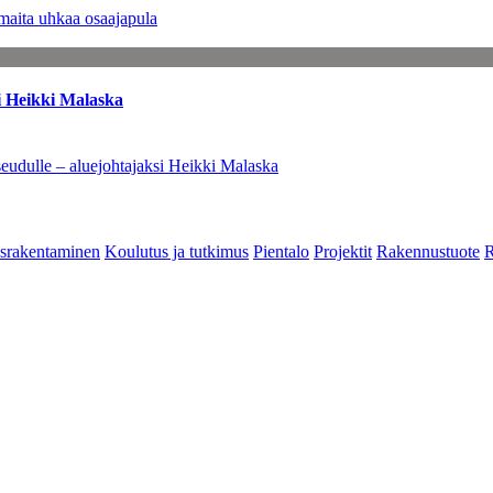
maita uhkaa osaajapula
i Heikki Malaska
eudulle – aluejohtajaksi Heikki Malaska
srakentaminen
Koulutus ja tutkimus
Pientalo
Projektit
Rakennustuote
R