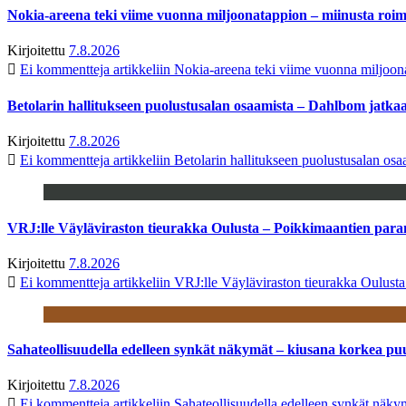
Nokia-areena teki viime vuonna miljoonatappion – miinusta ro
Kirjoitettu
7.8.2026
Ei kommentteja
artikkeliin Nokia-areena teki viime vuonna miljoo
Betolarin hallitukseen puolustusalan osaamista – Dahlbom jatk
Kirjoitettu
7.8.2026
Ei kommentteja
artikkeliin Betolarin hallitukseen puolustusalan o
VRJ:lle Väyläviraston tieurakka Oulusta – Poikkimaantien par
Kirjoitettu
7.8.2026
Ei kommentteja
artikkeliin VRJ:lle Väyläviraston tieurakka Oulust
Sahateollisuudella edelleen synkät näkymät – kiusana korkea pu
Kirjoitettu
7.8.2026
Ei kommentteja
artikkeliin Sahateollisuudella edelleen synkät näk