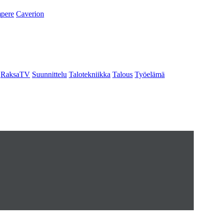
pere
Caverion
RaksaTV
Suunnittelu
Talotekniikka
Talous
Työelämä