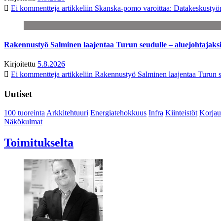
Ei kommentteja
artikkeliin Skanska-pomo varoittaa: Datakeskustyö
Rakennustyö Salminen laajentaa Turun seudulle – aluejohtajaks
Kirjoitettu
5.8.2026
Ei kommentteja
artikkeliin Rakennustyö Salminen laajentaa Turun s
Uutiset
100 tuoreinta
Arkkitehtuuri
Energiatehokkuus
Infra
Kiinteistöt
Korjau
Näkökulmat
Toimitukselta