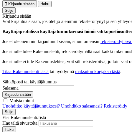
Kirjaudu sisään
Haku
Sulje
Kirjaudu sisään
Voit kirjautua sisään, jos olet jo aiemmin rekisteröitynyt ja sen yhteyde
Käyttäjäprofiilissa käyttäjätunnuksenasi toimii sähköpostiosoittees
Jos et ole aiemmin kirjautunut sisään, sinun on ensin
rekisteröidyttävä 
Jos sinulle tulee Rakennuslehti, rekisteröitymällä saat kaikki rakennusle
Jos sinulle ei tule Rakennuslehteä, voit silti rekisteröityä, jolloin sa
Tilaa Rakennuslehti tästä
tai hyödynnä
maksuton koejakso tästä
.
Sähköposti tai käyttäjätunnus
Salasana
Kirjaudu sisään
Muista minut
Unohditko käyttäjätunnuksesi?
Unohditko salasanasi?
Rekisteröidy
Sulje
Etsi Rakennuslehti.fistä
Hae tältä sivustolta
Haku