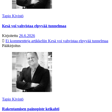
Tapio Kivistö
Kesä voi vahvistaa elpyvää tunnelmaa
Kirjoitettu
26.6.2026
Ei kommentteja
artikkeliin Kesä voi vahvistaa elpyvää tunnelmaa
Pääkirjoitus
Tapio Kivistö
Rakentamisen painopiste keikahti