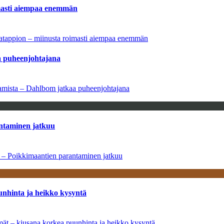
imasti aiempaa enemmän
natappion – miinusta roimasti aiempaa enemmän
aa puheenjohtajana
saamista – Dahlbom jatkaa puheenjohtajana
antaminen jatkuu
a – Poikkimaantien parantaminen jatkuu
unhinta ja heikko kysyntä
ymät – kiusana korkea puunhinta ja heikko kysyntä