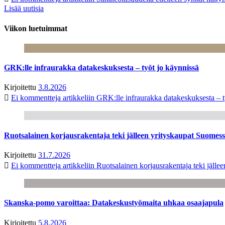
Lisää uutisia
Viikon luetuimmat
GRK:lle infraurakka datakeskuksesta – työt jo käynnissä
Kirjoitettu
3.8.2026
Ei kommentteja
artikkeliin GRK:lle infraurakka datakeskuksesta – t
Ruotsalainen korjausrakentaja teki jälleen yrityskaupat Suome
Kirjoitettu
31.7.2026
Ei kommentteja
artikkeliin Ruotsalainen korjausrakentaja teki jäl
Skanska-pomo varoittaa: Datakeskustyömaita uhkaa osaajapula
Kirjoitettu
5.8.2026