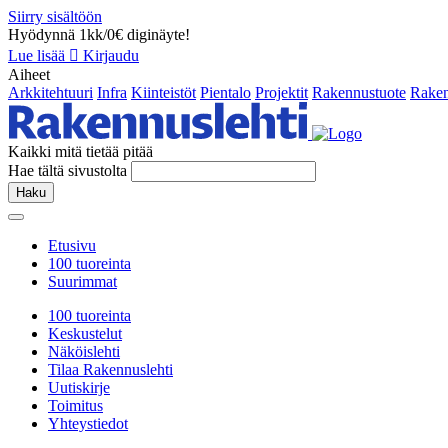
Siirry sisältöön
Hyödynnä 1kk/0€ diginäyte!
Lue lisää
Kirjaudu
Aiheet
Arkkitehtuuri
Infra
Kiinteistöt
Pientalo
Projektit
Rakennustuote
Raken
Kaikki mitä tietää pitää
Hae tältä sivustolta
Haku
Etusivu
100 tuoreinta
Suurimmat
100 tuoreinta
Keskustelut
Näköislehti
Tilaa Rakennuslehti
Uutiskirje
Toimitus
Yhteystiedot