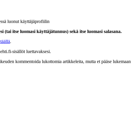
ssä luonut käyttäjäprofiilin
i (tai itse luomasi käyttäjätunnus) sekä itse luomasi salasana.
täällä
.
hti.fi-sisällöt luettavaksesi.
at oikeuden kommentoida lukottomia artikkeleita, mutta et pääse lukemaan l