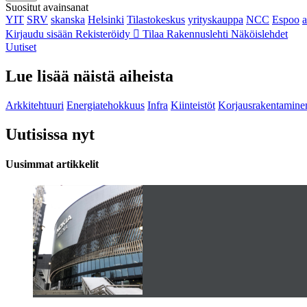
Suositut avainsanat
YIT
SRV
skanska
Helsinki
Tilastokeskus
yrityskauppa
NCC
Espoo
Kirjaudu sisään
Rekisteröidy
Tilaa Rakennuslehti
Näköislehdet
Uutiset
Lue lisää näistä aiheista
Arkkitehtuuri
Energiatehokkuus
Infra
Kiinteistöt
Korjausrakentamine
Uutisissa nyt
Uusimmat artikkelit