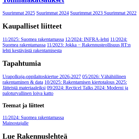
Suurimmat 2025
Suurimmat 2024
Suurimmat 2023
Suurimmat 2022
Kaupalliset liitteet
11/2025: Suomea rakentamassa
12/2024: INFRA-lehti
11/2024:
Suomea rakentamassa
11/2023: Jokka − Rakennusteollisuus RT:n
lehti kestävästä rakentamisesta
Tapahtumia
Urapolkuja-oppilaitoskiertue 2026-2027
05/2026: Vähähiilinen
rakentaminen & data
10/2025: Rakentamisen kiertotalous 2025:
Jätteistä materiaaleiksi
09/2024: Recticel Talks 2024: Moderni ja
paloturvallinen loiva katto
Teemat ja liitteet
11/2024: Suomea rakentamassa
Mainostajalle
Lue Rakennuslehteä