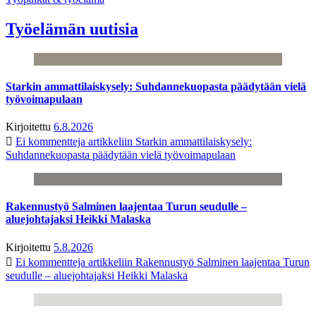
Työelämän uutisia
Starkin ammattilaiskysely: Suhdannekuopasta päädytään vielä
työvoimapulaan
Kirjoitettu
6.8.2026
Ei kommentteja
artikkeliin Starkin ammattilaiskysely:
Suhdannekuopasta päädytään vielä työvoimapulaan
Rakennustyö Salminen laajentaa Turun seudulle –
aluejohtajaksi Heikki Malaska
Kirjoitettu
5.8.2026
Ei kommentteja
artikkeliin Rakennustyö Salminen laajentaa Turun
seudulle – aluejohtajaksi Heikki Malaska