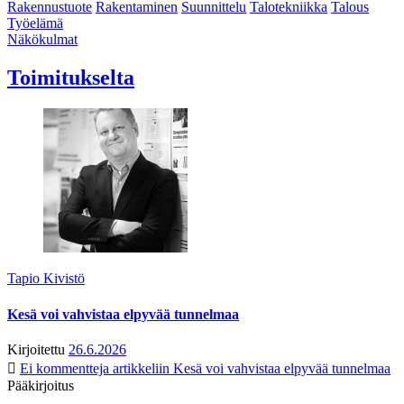
Rakennustuote
Rakentaminen
Suunnittelu
Talotekniikka
Talous
Työelämä
Näkökulmat
Toimitukselta
Tapio Kivistö
Kesä voi vahvistaa elpyvää tunnelmaa
Kirjoitettu
26.6.2026
Ei kommentteja
artikkeliin Kesä voi vahvistaa elpyvää tunnelmaa
Pääkirjoitus