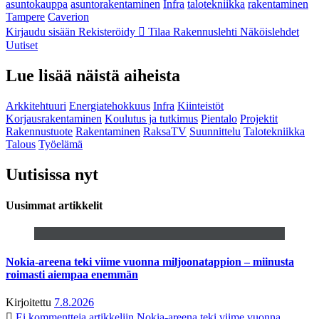
asuntokauppa
asuntorakentaminen
Infra
talotekniikka
rakentaminen
Tampere
Caverion
Kirjaudu sisään
Rekisteröidy
Tilaa Rakennuslehti
Näköislehdet
Uutiset
Lue lisää näistä aiheista
Arkkitehtuuri
Energiatehokkuus
Infra
Kiinteistöt
Korjausrakentaminen
Koulutus ja tutkimus
Pientalo
Projektit
Rakennustuote
Rakentaminen
RaksaTV
Suunnittelu
Talotekniikka
Talous
Työelämä
Uutisissa nyt
Uusimmat artikkelit
Nokia-areena teki viime vuonna miljoonatappion – miinusta
roimasti aiempaa enemmän
Kirjoitettu
7.8.2026
Ei kommentteja
artikkeliin Nokia-areena teki viime vuonna