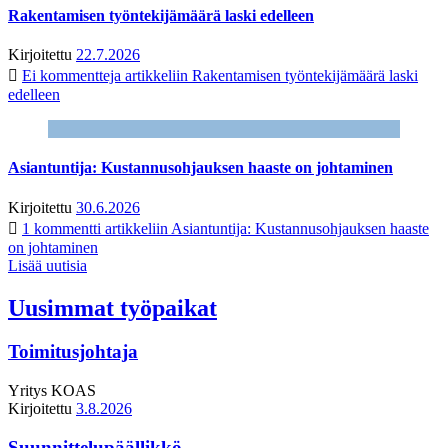
Rakentamisen työntekijämäärä laski edelleen
Kirjoitettu
22.7.2026
Ei kommentteja
artikkeliin Rakentamisen työntekijämäärä laski
edelleen
Asiantuntija: Kustannusohjauksen haaste on johtaminen
Kirjoitettu
30.6.2026
1 kommentti
artikkeliin Asiantuntija: Kustannusohjauksen haaste
on johtaminen
Lisää uutisia
Uusimmat työpaikat
Toimitusjohtaja
Yritys
KOAS
Kirjoitettu
3.8.2026
Suunnittelupäällikkö