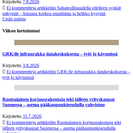
Kirjoitettu
7.8.2026
Ei kommentteja
artikkeliin Sahateollisuudella edelleen synkät
näkymät – kiusana korkea puunhinta ja heikko kysyntä
Lisää uutisia
Viikon luetuimmat
GRK:lle infraurakka datakeskuksesta – työt jo käynnissä
Kirjoitettu
3.8.2026
Ei kommentteja
artikkeliin GRK:lle infraurakka datakeskuksesta –
työt jo käynnissä
Ruotsalainen korjausrakentaja teki jälleen yrityskaupat
Suomessa – asema pääkaupunkiseudulla vahvistuu
Kirjoitettu
31.7.2026
Ei kommentteja
artikkeliin Ruotsalainen korjausrakentaja teki
jälleen yrityskaupat Suomessa – asema pääkaupunkiseudulla