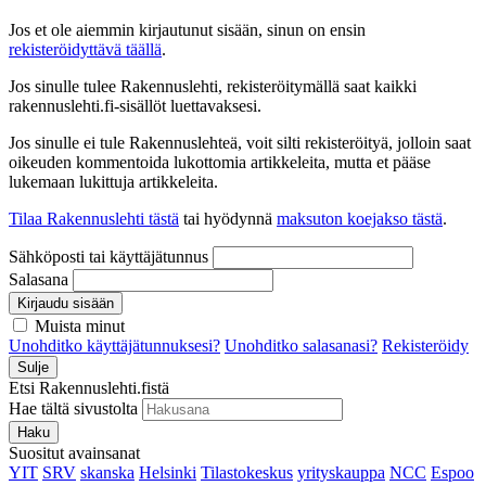
Jos et ole aiemmin kirjautunut sisään, sinun on ensin
rekisteröidyttävä täällä
.
Jos sinulle tulee Rakennuslehti, rekisteröitymällä saat kaikki
rakennuslehti.fi-sisällöt luettavaksesi.
Jos sinulle ei tule Rakennuslehteä, voit silti rekisteröityä, jolloin saat
oikeuden kommentoida lukottomia artikkeleita, mutta et pääse
lukemaan lukittuja artikkeleita.
Tilaa Rakennuslehti tästä
tai hyödynnä
maksuton koejakso tästä
.
Sähköposti tai käyttäjätunnus
Salasana
Kirjaudu sisään
Muista minut
Unohditko käyttäjätunnuksesi?
Unohditko salasanasi?
Rekisteröidy
Sulje
Etsi Rakennuslehti.fistä
Hae tältä sivustolta
Haku
Suositut avainsanat
YIT
SRV
skanska
Helsinki
Tilastokeskus
yrityskauppa
NCC
Espoo