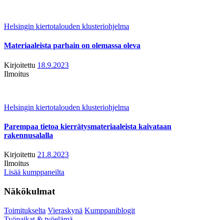
Helsingin kiertotalouden klusteriohjelma
Materiaaleista parhain on olemassa oleva
Kirjoitettu
18.9.2023
Ilmoitus
Helsingin kiertotalouden klusteriohjelma
Parempaa tietoa kierrätysmateriaaleista kaivataan
rakennusalalla
Kirjoitettu
21.8.2023
Ilmoitus
Lisää kumppaneilta
Näkökulmat
Toimitukselta
Vieraskynä
Kumppaniblogit
Työpaikat & työelämä