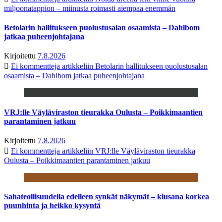
miljoonatappion – miinusta roimasti aiempaa enemmän
Betolarin hallitukseen puolustusalan osaamista – Dahlbom
jatkaa puheenjohtajana
Kirjoitettu
7.8.2026
Ei kommentteja
artikkeliin Betolarin hallitukseen puolustusalan
osaamista – Dahlbom jatkaa puheenjohtajana
VRJ:lle Väyläviraston tieurakka Oulusta – Poikkimaantien
parantaminen jatkuu
Kirjoitettu
7.8.2026
Ei kommentteja
artikkeliin VRJ:lle Väyläviraston tieurakka
Oulusta – Poikkimaantien parantaminen jatkuu
Sahateollisuudella edelleen synkät näkymät – kiusana korkea
puunhinta ja heikko kysyntä