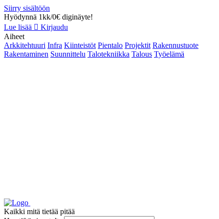
Siirry sisältöön
Hyödynnä 1kk/0€ diginäyte!
Lue lisää
Kirjaudu
Aiheet
Arkkitehtuuri
Infra
Kiinteistöt
Pientalo
Projektit
Rakennustuote
Rakentaminen
Suunnittelu
Talotekniikka
Talous
Työelämä
Kaikki mitä tietää pitää