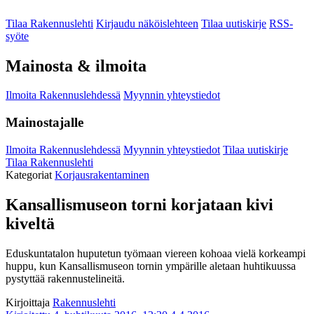
Tilaa Rakennuslehti
Kirjaudu näköislehteen
Tilaa uutiskirje
RSS-
syöte
Mainosta & ilmoita
Ilmoita Rakennuslehdessä
Myynnin yhteystiedot
Mainostajalle
Ilmoita Rakennuslehdessä
Myynnin yhteystiedot
Tilaa uutiskirje
Tilaa Rakennuslehti
Kategoriat
Korjausrakentaminen
Kansallismuseon torni korjataan kivi
kiveltä
Eduskuntatalon huputetun työmaan viereen kohoaa vielä korkeampi
huppu, kun Kansallismuseon tornin ympärille aletaan huhtikuussa
pystyttää rakennustelineitä.
Kirjoittaja
Rakennuslehti