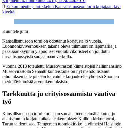
Kirjoitettu 4. huhtikuuta 2016, 12:30
4.4.2016
Ei kommentteja
artikkeliin Kansallismuseon torni korjataan kivi
kiveltä
Kuuntele juttu
Kansallismuseon torni on odottanut korjausta jo vuosia.
Luonnonkiviverhouksen takana oleva tiilimuuri on läpimärkä ja
pääsisäänkäynnin yläpuoliset vuolukivikoristeet on jouduttu
turvallisuussyistä suojaamaan verkolla.
Vuonna 2013 toteutettu Museoviraston kiinteistöjen hallinnansiirto
Museovirastolta Senaatti-kiinteistöille on nyt mahdollistanut
rahoituksen tälle pitkään kaivatulle korjaukselle yhdessä Suomen
merkittävimmistä arvorakennuksista.
Tarkkuutta ja erityisosaamista vaativa
työ
Kansallismuseon torni korjataan samalla menetelmällä kuten jo
aikaisemmin korjatut aikalaisrakennukset: Kallion kirkon torni,
Turun taidemuseo, Tampereen tuomiokirkko ja viimeksi Helsingin