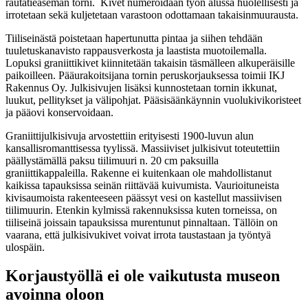
rautatieaseman torni. Kivet numeroidaan työn alussa huolellisesti ja
irrotetaan sekä kuljetetaan varastoon odottamaan takaisinmuurausta.
Tiiliseinästä poistetaan hapertunutta pintaa ja siihen tehdään
tuuletuskanavisto rappausverkosta ja laastista muotoilemalla.
Lopuksi graniittikivet kiinnitetään takaisin täsmälleen alkuperäisille
paikoilleen. Pääurakoitsijana tornin peruskorjauksessa toimii IKJ
Rakennus Oy. Julkisivujen lisäksi kunnostetaan tornin ikkunat,
luukut, pellitykset ja välipohjat. Pääsisäänkäynnin vuolukivikoristeet
ja pääovi konservoidaan.
Graniittijulkisivuja arvostettiin erityisesti 1900-luvun alun
kansallisromanttisessa tyylissä. Massiiviset julkisivut toteutettiin
päällystämällä paksu tiilimuuri n. 20 cm paksuilla
graniittikappaleilla. Rakenne ei kuitenkaan ole mahdollistanut
kaikissa tapauksissa seinän riittävää kuivumista. Vaurioituneista
kivisaumoista rakenteeseen päässyt vesi on kastellut massiivisen
tiilimuurin. Etenkin kylmissä rakennuksissa kuten torneissa, on
tiiliseinä joissain tapauksissa murentunut pinnaltaan. Tällöin on
vaarana, että julkisivukivet voivat irrota taustastaan ja työntyä
ulospäin.
Korjaustyöllä ei ole vaikutusta museon
avoinna oloon