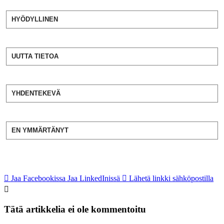
HYÖDYLLINEN
UUTTA TIETOA
YHDENTEKEVÄ
EN YMMÄRTÄNYT
Jaa Facebookissa
Jaa LinkedInissä
Lähetä linkki sähköpostilla
Tätä artikkelia ei ole kommentoitu