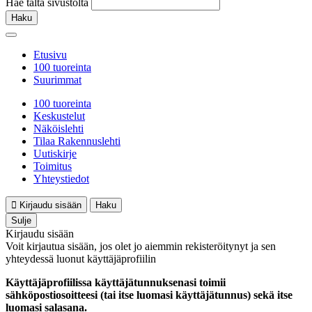
Hae tältä sivustolta
Haku
Etusivu
100 tuoreinta
Suurimmat
100 tuoreinta
Keskustelut
Näköislehti
Tilaa Rakennuslehti
Uutiskirje
Toimitus
Yhteystiedot
Kirjaudu sisään
Haku
Sulje
Kirjaudu sisään
Voit kirjautua sisään, jos olet jo aiemmin rekisteröitynyt ja sen
yhteydessä luonut käyttäjäprofiilin
Käyttäjäprofiilissa käyttäjätunnuksenasi toimii
sähköpostiosoitteesi (tai itse luomasi käyttäjätunnus) sekä itse
luomasi salasana.