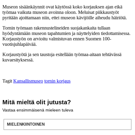
Museon sisäänkäynnit ovat käytössä koko korjauksen ajan eikä
työmaa vaikuta museon avoinna oloon. Meluisat piikkaustyöt
pyritään ajoittamaan niin, ettei museon kävijöille aiheudu häiriötä.
Tornin työmaan rakennustelineiden suojakankaita tullaan
hyödyntämään museon tapahtumien ja näyttelyiden tiedottamisessa.
Korjaustyön on arvioitu valmistuvan ennen Suomen 100-
vuotisjuhlapäivää.
Korjaustyötä ja sen taustoja esitellään työmaa-aitaan tehtävässä
kuvaesityksessä.
Tagit
Kansallismuseo
tornin korjaus
Mitä mieltä olit jutusta?
Vastaa ensimmäisenä mieleen tuleva
MIELENKIINTOINEN