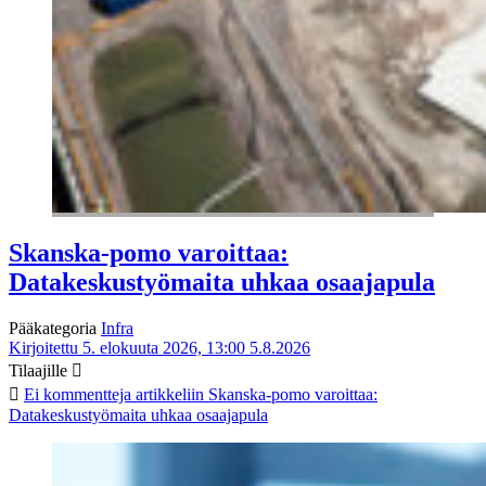
Skanska-pomo varoittaa:
Datakeskustyömaita uhkaa osaajapula
Pääkategoria
Infra
Kirjoitettu 5. elokuuta 2026, 13:00
5.8.2026
Tilaajille
Ei kommentteja
artikkeliin Skanska-pomo varoittaa:
Datakeskustyömaita uhkaa osaajapula