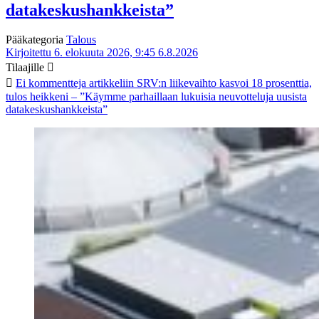
datakeskushankkeista”
Pääkategoria
Talous
Kirjoitettu 6. elokuuta 2026, 9:45
6.8.2026
Tilaajille
Ei kommentteja
artikkeliin SRV:n liikevaihto kasvoi 18 prosenttia,
tulos heikkeni – ”Käymme parhaillaan lukuisia neuvotteluja uusista
datakeskushankkeista”