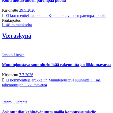
Kohti tuottavuuden parempaa puolta
Kirjoitettu
29.5.2026
Ei kommentteja
artikkeliin Kohti tuottavuuden parempaa puolta
Pääkirjoitus
Lisää toimitukselta
Vieraskynä
Jarkko Liuska
Muuntojoustava suunnittelu lisää rakennuttajan liikkumavaraa
Kirjoitettu
7.7.2026
Ei kommentteja
artikkeliin Muuntojoustava suunnittelu lisää
rakennuttajan liikkumavaraa
Jethro Ollaranta
Asiantuntijat kehittävät uutta mallia kampusasumiselle