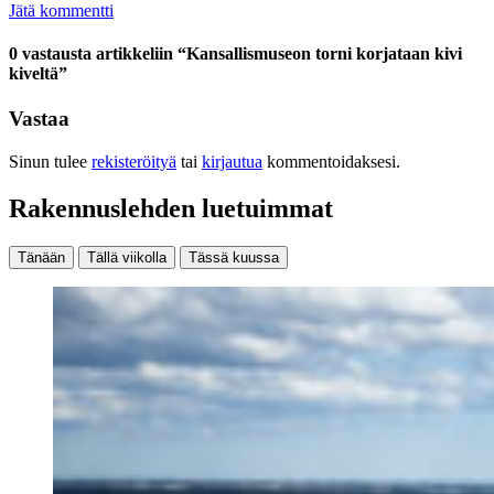
Jätä kommentti
0 vastausta artikkeliin “Kansallismuseon torni korjataan kivi
kiveltä”
Vastaa
Sinun tulee
rekisteröityä
tai
kirjautua
kommentoidaksesi.
Rakennuslehden luetuimmat
Tänään
Tällä viikolla
Tässä kuussa