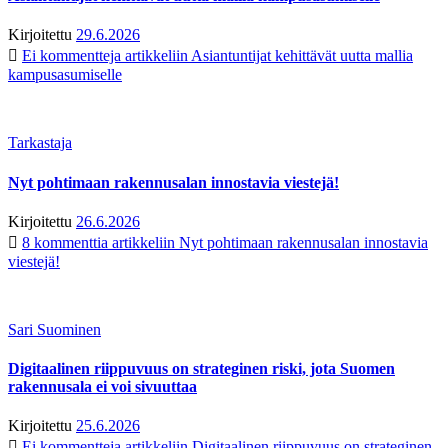
Kirjoitettu
29.6.2026
Ei kommentteja
artikkeliin Asiantuntijat kehittävät uutta mallia
kampusasumiselle
Tarkastaja
Nyt pohtimaan rakennusalan innostavia viestejä!
Kirjoitettu
26.6.2026
8 kommenttia
artikkeliin Nyt pohtimaan rakennusalan innostavia
viestejä!
Sari Suominen
Digitaalinen riippuvuus on strateginen riski, jota Suomen
rakennusala ei voi sivuuttaa
Kirjoitettu
25.6.2026
Ei kommentteja
artikkeliin Digitaalinen riippuvuus on strateginen