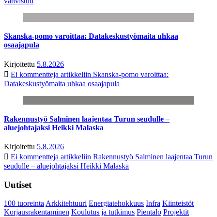
vahvistuu
Skanska-pomo varoittaa: Datakeskustyömaita uhkaa
osaajapula
Kirjoitettu
5.8.2026
Ei kommentteja
artikkeliin Skanska-pomo varoittaa:
Datakeskustyömaita uhkaa osaajapula
Rakennustyö Salminen laajentaa Turun seudulle –
aluejohtajaksi Heikki Malaska
Kirjoitettu
5.8.2026
Ei kommentteja
artikkeliin Rakennustyö Salminen laajentaa Turun
seudulle – aluejohtajaksi Heikki Malaska
Uutiset
100 tuoreinta
Arkkitehtuuri
Energiatehokkuus
Infra
Kiinteistöt
Korjausrakentaminen
Koulutus ja tutkimus
Pientalo
Projektit