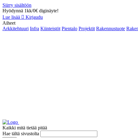
Siirry sisältöön
Hyödynnä 1kk/0€ diginäyte!
Lue lisää
Kirjaudu
Aiheet
Arkkitehtuuri
Infra
Kiinteistöt
Pientalo
Projektit
Rakennustuote
Raken
Kaikki mitä tietää pitää
Hae tältä sivustolta