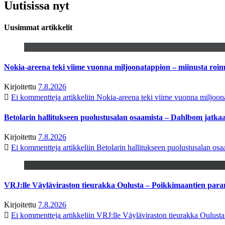
Uutisissa nyt
Uusimmat artikkelit
Nokia-areena teki viime vuonna miljoonatappion – miinusta ro
Kirjoitettu
7.8.2026
Ei kommentteja
artikkeliin Nokia-areena teki viime vuonna miljoo
Betolarin hallitukseen puolustusalan osaamista – Dahlbom jatk
Kirjoitettu
7.8.2026
Ei kommentteja
artikkeliin Betolarin hallitukseen puolustusalan o
VRJ:lle Väyläviraston tieurakka Oulusta – Poikkimaantien par
Kirjoitettu
7.8.2026
Ei kommentteja
artikkeliin VRJ:lle Väyläviraston tieurakka Oulust