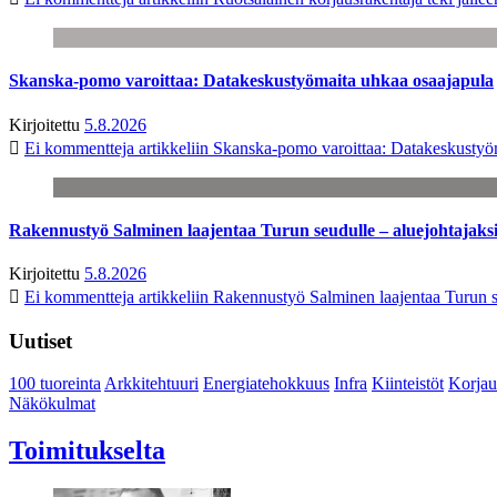
Skanska-pomo varoittaa: Datakeskustyömaita uhkaa osaajapula
Kirjoitettu
5.8.2026
Ei kommentteja
artikkeliin Skanska-pomo varoittaa: Datakeskustyö
Rakennustyö Salminen laajentaa Turun seudulle – aluejohtajaks
Kirjoitettu
5.8.2026
Ei kommentteja
artikkeliin Rakennustyö Salminen laajentaa Turun s
Uutiset
100 tuoreinta
Arkkitehtuuri
Energiatehokkuus
Infra
Kiinteistöt
Korjau
Näkökulmat
Toimitukselta