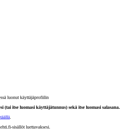
ssä luonut käyttäjäprofiilin
i (tai itse luomasi käyttäjätunnus) sekä itse luomasi salasana.
täällä
.
hti.fi-sisällöt luettavaksesi.