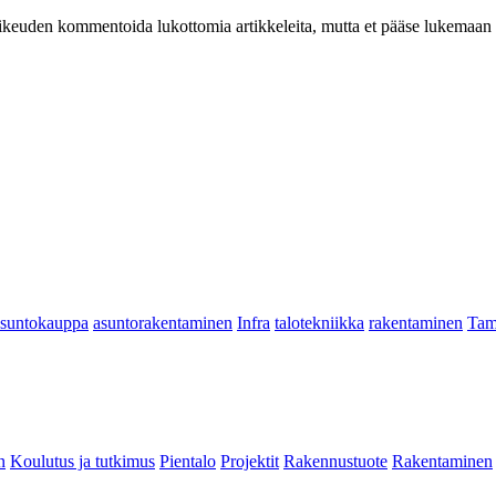
at oikeuden kommentoida lukottomia artikkeleita, mutta et pääse lukemaan l
asuntokauppa
asuntorakentaminen
Infra
talotekniikka
rakentaminen
Tam
n
Koulutus ja tutkimus
Pientalo
Projektit
Rakennustuote
Rakentaminen