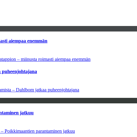
imasti aiempaa enemmän
natappion – miinusta roimasti aiempaa enemmän
aa puheenjohtajana
saamista – Dahlbom jatkaa puheenjohtajana
antaminen jatkuu
a – Poikkimaantien parantaminen jatkuu