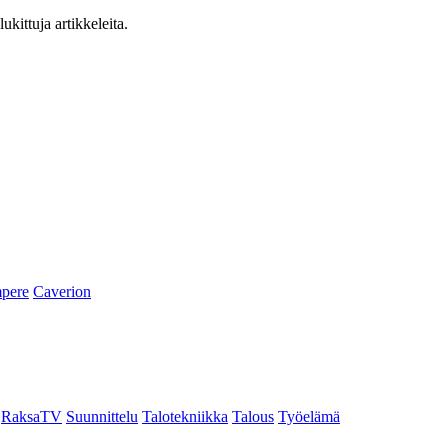
ukittuja artikkeleita.
pere
Caverion
RaksaTV
Suunnittelu
Talotekniikka
Talous
Työelämä