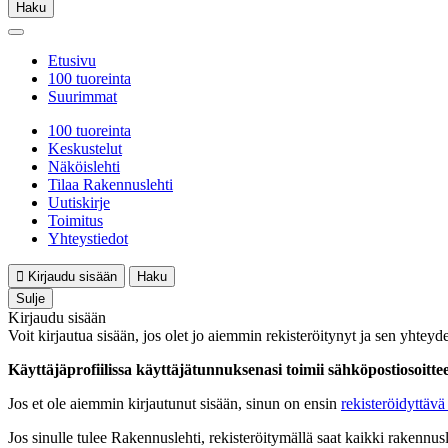
Haku
Etusivu
100 tuoreinta
Suurimmat
100 tuoreinta
Keskustelut
Näköislehti
Tilaa Rakennuslehti
Uutiskirje
Toimitus
Yhteystiedot
Kirjaudu sisään
Haku
Sulje
Kirjaudu sisään
Voit kirjautua sisään, jos olet jo aiemmin rekisteröitynyt ja sen yhteyde
Käyttäjäprofiilissa käyttäjätunnuksenasi toimii sähköpostiosoittees
Jos et ole aiemmin kirjautunut sisään, sinun on ensin
rekisteröidyttävä 
Jos sinulle tulee Rakennuslehti, rekisteröitymällä saat kaikki rakennusle