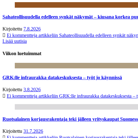
Sahateollisuudella edelleen synkät näkymät – kiusana korkea pu
Kirjoitettu
7.8.2026
Ei kommentteja
artikkeliin Sahateollisuudella edelleen synkät näk
Lisää uutisia
Viikon luetuimmat
GRK:lle infraurakka datakeskuksesta – työt jo käynnissä
Kirjoitettu
3.8.2026
Ei kommentteja
artikkeliin GRK:lle infraurakka datakeskuksesta – t
Ruotsalainen korjausrakentaja teki jälleen yrityskaupat Suome
Kirjoitettu
31.7.2026
Ei kommentteja
artikkeliin Ruotsalainen korjausrakentaja teki jäl