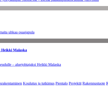
maita uhkaa osaajapula
i Heikki Malaska
eudulle – aluejohtajaksi Heikki Malaska
srakentaminen
Koulutus ja tutkimus
Pientalo
Projektit
Rakennustuote
R