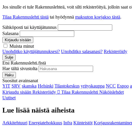
Jos sinulle ei tule Rakennuslehteä, voit silti rekisteröityä, jolloin sa
Tilaa Rakennuslehti tästä
tai hyödynnä
maksuton koejakso tästä
.
Sähköposti tai käyttäjätunnus
Salasana
Kirjaudu sisään
Muista minut
Unohditko käyttäjätunnuksesi?
Unohditko salasanasi?
Rekisteröidy
Sulje
Etsi Rakennuslehti.fistä
Hae tältä sivustolta
Haku
Suositut avainsanat
YIT
SRV
skanska
Helsinki
Tilastokeskus
yrityskauppa
NCC
Espoo
Kirjaudu sisään
Rekisteröidy
Tilaa Rakennuslehti
Näköislehdet
Uutiset
Lue lisää näistä aiheista
Arkkitehtuuri
Energiatehokkuus
Infra
Kiinteistöt
Korjausrakentamine