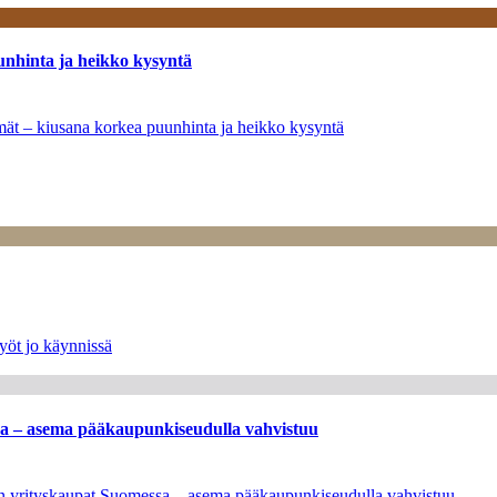
unhinta ja heikko kysyntä
ymät – kiusana korkea puunhinta ja heikko kysyntä
yöt jo käynnissä
ssa – asema pääkaupunkiseudulla vahvistuu
leen yrityskaupat Suomessa – asema pääkaupunkiseudulla vahvistuu