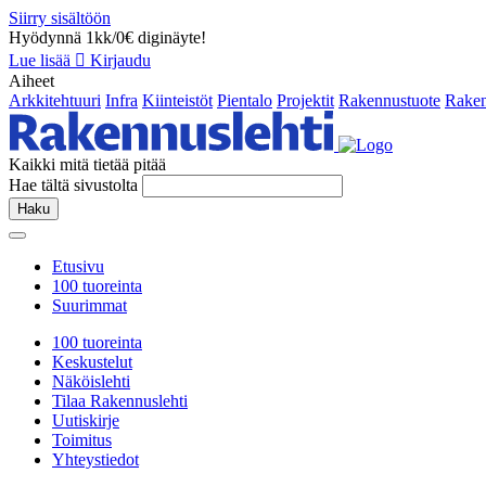
Siirry sisältöön
Hyödynnä 1kk/0€ diginäyte!
Lue lisää
Kirjaudu
Aiheet
Arkkitehtuuri
Infra
Kiinteistöt
Pientalo
Projektit
Rakennustuote
Raken
Kaikki mitä tietää pitää
Hae tältä sivustolta
Haku
Etusivu
100 tuoreinta
Suurimmat
100 tuoreinta
Keskustelut
Näköislehti
Tilaa Rakennuslehti
Uutiskirje
Toimitus
Yhteystiedot