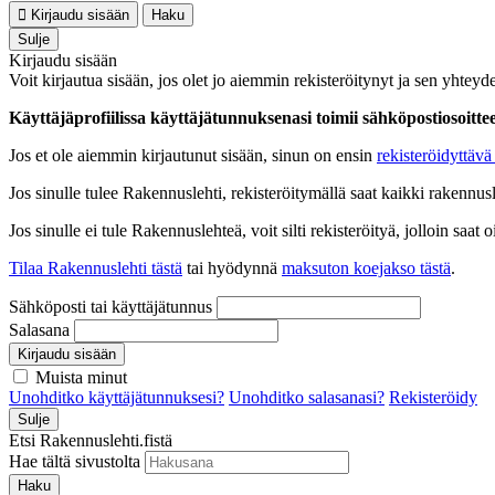
Kirjaudu sisään
Haku
Sulje
Kirjaudu sisään
Voit kirjautua sisään, jos olet jo aiemmin rekisteröitynyt ja sen yhteyde
Käyttäjäprofiilissa käyttäjätunnuksenasi toimii sähköpostiosoittees
Jos et ole aiemmin kirjautunut sisään, sinun on ensin
rekisteröidyttävä 
Jos sinulle tulee Rakennuslehti, rekisteröitymällä saat kaikki rakennusle
Jos sinulle ei tule Rakennuslehteä, voit silti rekisteröityä, jolloin sa
Tilaa Rakennuslehti tästä
tai hyödynnä
maksuton koejakso tästä
.
Sähköposti tai käyttäjätunnus
Salasana
Kirjaudu sisään
Muista minut
Unohditko käyttäjätunnuksesi?
Unohditko salasanasi?
Rekisteröidy
Sulje
Etsi Rakennuslehti.fistä
Hae tältä sivustolta
Haku