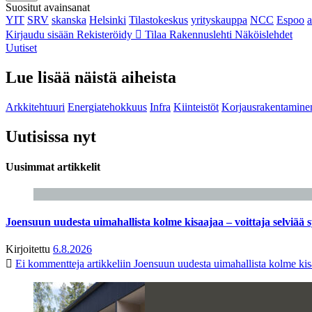
Suositut avainsanat
YIT
SRV
skanska
Helsinki
Tilastokeskus
yrityskauppa
NCC
Espoo
Kirjaudu sisään
Rekisteröidy
Tilaa Rakennuslehti
Näköislehdet
Uutiset
Lue lisää näistä aiheista
Arkkitehtuuri
Energiatehokkuus
Infra
Kiinteistöt
Korjausrakentamine
Uutisissa nyt
Uusimmat artikkelit
Joensuun uudesta uimahallista kolme kisaajaa – voittaja selviää s
Kirjoitettu
6.8.2026
Ei kommentteja
artikkeliin Joensuun uudesta uimahallista kolme kisa