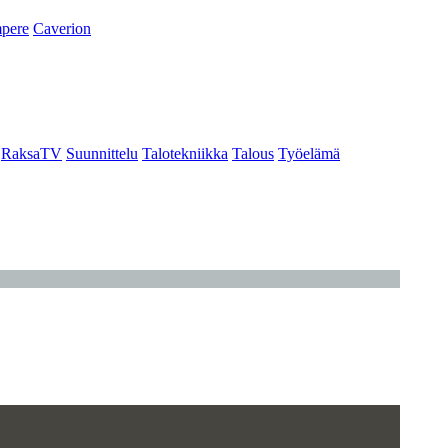
pere
Caverion
RaksaTV
Suunnittelu
Talotekniikka
Talous
Työelämä