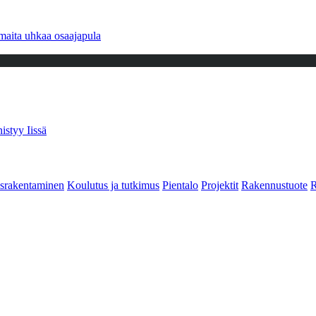
maita uhkaa osaajapula
istyy Iissä
srakentaminen
Koulutus ja tutkimus
Pientalo
Projektit
Rakennustuote
R