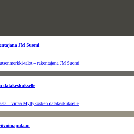
kentajana JM Suomi
utsenmerkki-talot – rakentajana JM Suomi
n datakeskukselle
sta – virtaa Myllykosken datakeskukselle
työvoimapulaan