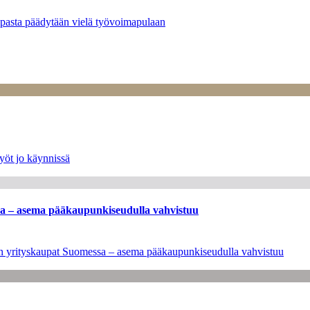
opasta päädytään vielä työvoimapulaan
yöt jo käynnissä
ssa – asema pääkaupunkiseudulla vahvistuu
leen yrityskaupat Suomessa – asema pääkaupunkiseudulla vahvistuu