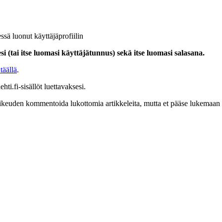
ssä luonut käyttäjäprofiilin
i (tai itse luomasi käyttäjätunnus) sekä itse luomasi salasana.
täällä
.
hti.fi-sisällöt luettavaksesi.
at oikeuden kommentoida lukottomia artikkeleita, mutta et pääse lukemaan l