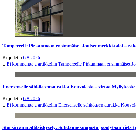
Tampereelle Pirkanmaan ensimmäiset Joutsenmerkki-talot – ra
Kirjoitettu
6.8.2026
Ei kommentteja
artikkeliin Tampereelle Pirkanmaan ensimmäiset Jo
Enersenselle sähköasemaurakka Kouvolasta – virtaa Myllykoske
Kirjoitettu
6.8.2026
Ei kommentteja
artikkeliin Enersenselle sähköasemaurakka Kouvola
Starkin ammattilaiskysely: Suhdannekuopasta päädytään vielä 