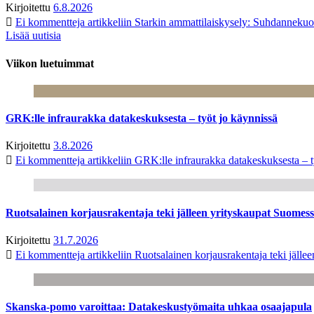
Kirjoitettu
6.8.2026
Ei kommentteja
artikkeliin Starkin ammattilaiskysely: Suhdanneku
Lisää uutisia
Viikon luetuimmat
GRK:lle infraurakka datakeskuksesta – työt jo käynnissä
Kirjoitettu
3.8.2026
Ei kommentteja
artikkeliin GRK:lle infraurakka datakeskuksesta – t
Ruotsalainen korjausrakentaja teki jälleen yrityskaupat Suome
Kirjoitettu
31.7.2026
Ei kommentteja
artikkeliin Ruotsalainen korjausrakentaja teki jäl
Skanska-pomo varoittaa: Datakeskustyömaita uhkaa osaajapula