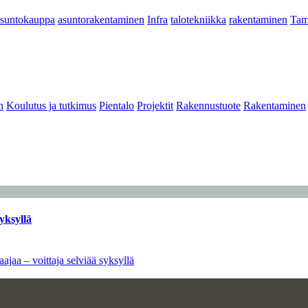
asuntokauppa
asuntorakentaminen
Infra
talotekniikka
rakentaminen
Tam
n
Koulutus ja tutkimus
Pientalo
Projektit
Rakennustuote
Rakentaminen
yksyllä
ajaa – voittaja selviää syksyllä