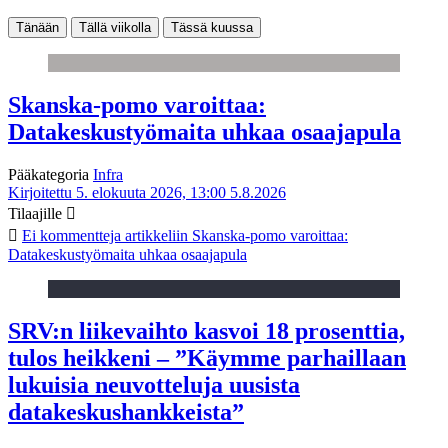
Tänään
Tällä viikolla
Tässä kuussa
Skanska-pomo varoittaa:
Datakeskustyömaita uhkaa osaajapula
Pääkategoria
Infra
Kirjoitettu 5. elokuuta 2026, 13:00
5.8.2026
Tilaajille
Ei kommentteja
artikkeliin Skanska-pomo varoittaa:
Datakeskustyömaita uhkaa osaajapula
SRV:n liikevaihto kasvoi 18 prosenttia,
tulos heikkeni – ”Käymme parhaillaan
lukuisia neuvotteluja uusista
datakeskushankkeista”