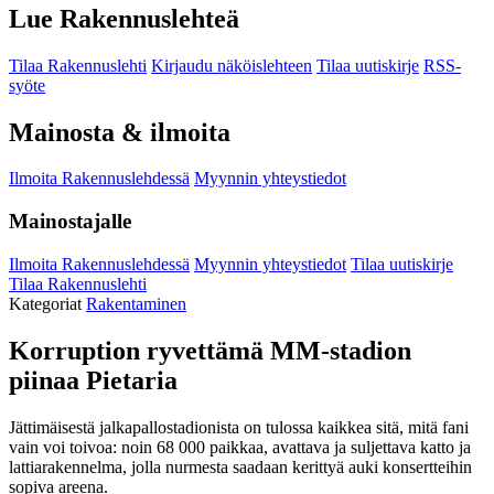
Lue Rakennuslehteä
Tilaa Rakennuslehti
Kirjaudu näköislehteen
Tilaa uutiskirje
RSS-
syöte
Mainosta & ilmoita
Ilmoita Rakennuslehdessä
Myynnin yhteystiedot
Mainostajalle
Ilmoita Rakennuslehdessä
Myynnin yhteystiedot
Tilaa uutiskirje
Tilaa Rakennuslehti
Kategoriat
Rakentaminen
Korruption ryvettämä MM-stadion
piinaa Pietaria
Jättimäisestä jalkapallostadionista on tulossa kaikkea sitä, mitä fani
vain voi toivoa: noin 68 000 paikkaa, avattava ja suljettava katto ja
lattiarakennelma, jolla nurmesta saadaan kerittyä auki konsertteihin
sopiva areena.