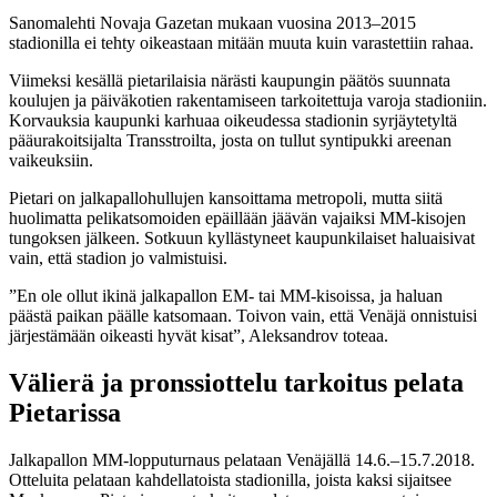
Sanomalehti Novaja Gazetan mukaan vuosina 2013–2015
stadionilla ei tehty oikeastaan mitään muuta kuin varastettiin rahaa.
Viimeksi kesällä pietarilaisia närästi kaupungin päätös suunnata
koulujen ja päiväkotien rakentamiseen tarkoitettuja varoja stadioniin.
Korvauksia kaupunki karhuaa oikeudessa stadionin syrjäytetyltä
pääurakoitsijalta Transstroilta, josta on tullut syntipukki areenan
vaikeuksiin.
Pietari on jalkapallohullujen kansoittama metropoli, mutta siitä
huolimatta pelikatsomoiden epäillään jäävän vajaiksi MM-kisojen
tungoksen jälkeen. Sotkuun kyllästyneet kaupunkilaiset haluaisivat
vain, että stadion jo valmistuisi.
”En ole ollut ikinä jalkapallon EM- tai MM-kisoissa, ja haluan
päästä paikan päälle katsomaan. Toivon vain, että Venäjä onnistuisi
järjestämään oikeasti hyvät kisat”, Aleksandrov toteaa.
Välierä ja pronssiottelu tarkoitus pelata
Pietarissa
Jalkapallon MM-lopputurnaus pelataan Venäjällä 14.6.–15.7.2018.
Otteluita pelataan kahdellatoista stadionilla, joista kaksi sijaitsee