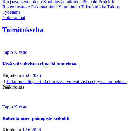
Korjausrakentaminen
Koulutus ja tutkimus
Pientalo
Projektit
Rakennustuote
Rakentaminen
Suunnittelu
Talotekniikka
Talous
Työelämä
Näkökulmat
Toimitukselta
Tapio Kivistö
Kesä voi vahvistaa elpyvää tunnelmaa
Kirjoitettu
26.6.2026
Ei kommentteja
artikkeliin Kesä voi vahvistaa elpyvää tunnelmaa
Pääkirjoitus
Tapio Kivistö
Rakentamisen painopiste keikahti
Kirjoitettu
12.6.2026