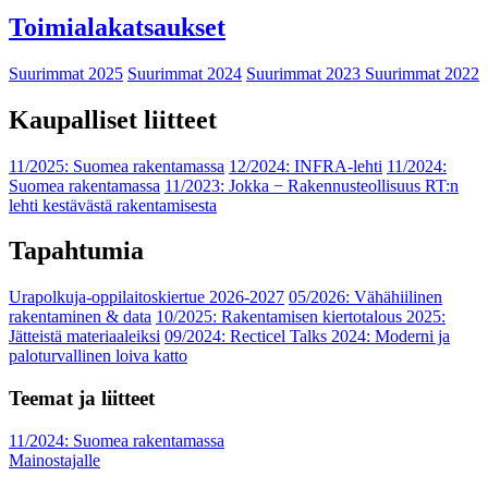
Toimialakatsaukset
Suurimmat 2025
Suurimmat 2024
Suurimmat 2023
Suurimmat 2022
Kaupalliset liitteet
11/2025: Suomea rakentamassa
12/2024: INFRA-lehti
11/2024:
Suomea rakentamassa
11/2023: Jokka − Rakennusteollisuus RT:n
lehti kestävästä rakentamisesta
Tapahtumia
Urapolkuja-oppilaitoskiertue 2026-2027
05/2026: Vähähiilinen
rakentaminen & data
10/2025: Rakentamisen kiertotalous 2025:
Jätteistä materiaaleiksi
09/2024: Recticel Talks 2024: Moderni ja
paloturvallinen loiva katto
Teemat ja liitteet
11/2024: Suomea rakentamassa
Mainostajalle