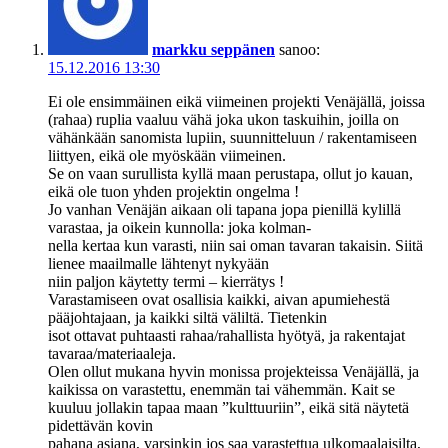
markku seppänen
sanoo:
15.12.2016 13:30
Ei ole ensimmäinen eikä viimeinen projekti Venäjällä, joissa
(rahaa) ruplia vaaluu vähä joka ukon taskuihin, joilla on
vähänkään sanomista lupiin, suunnitteluun / rakentamiseen
liittyen, eikä ole myöskään viimeinen.
Se on vaan surullista kyllä maan perustapa, ollut jo kauan,
eikä ole tuon yhden projektin ongelma !
Jo vanhan Venäjän aikaan oli tapana jopa pienillä kylillä
varastaa, ja oikein kunnolla: joka kolman-
nella kertaa kun varasti, niin sai oman tavaran takaisin. Siitä
lienee maailmalle lähtenyt nykyään
niin paljon käytetty termi – kierrätys !
Varastamiseen ovat osallisia kaikki, aivan apumiehestä
pääjohtajaan, ja kaikki siltä väliltä. Tietenkin
isot ottavat puhtaasti rahaa/rahallista hyötyä, ja rakentajat
tavaraa/materiaaleja.
Olen ollut mukana hyvin monissa projekteissa Venäjällä, ja
kaikissa on varastettu, enemmän tai vähemmän. Kait se
kuuluu jollakin tapaa maan ”kulttuuriin”, eikä sitä näytetä
pidettävän kovin
pahana asiana, varsinkin jos saa varastettua ulkomaalaisilta,