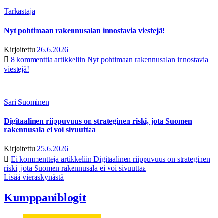
Tarkastaja
Nyt pohtimaan rakennusalan innostavia viestejä!
Kirjoitettu
26.6.2026
8 kommenttia
artikkeliin Nyt pohtimaan rakennusalan innostavia
viestejä!
Sari Suominen
Digitaalinen riippuvuus on strateginen riski, jota Suomen
rakennusala ei voi sivuuttaa
Kirjoitettu
25.6.2026
Ei kommentteja
artikkeliin Digitaalinen riippuvuus on strateginen
riski, jota Suomen rakennusala ei voi sivuuttaa
Lisää vieraskynästä
Kumppaniblogit