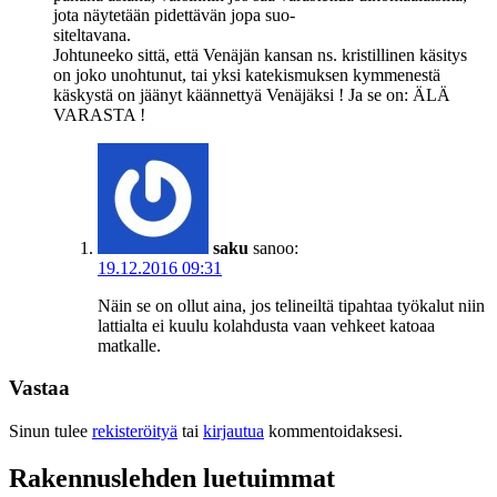
jota näytetään pidettävän jopa suo-
siteltavana.
Johtuneeko sittä, että Venäjän kansan ns. kristillinen käsitys
on joko unohtunut, tai yksi katekismuksen kymmenestä
käskystä on jäänyt käännettyä Venäjäksi ! Ja se on: ÄLÄ
VARASTA !
saku
sanoo:
19.12.2016 09:31
Näin se on ollut aina, jos telineiltä tipahtaa työkalut niin
lattialta ei kuulu kolahdusta vaan vehkeet katoaa
matkalle.
Vastaa
Sinun tulee
rekisteröityä
tai
kirjautua
kommentoidaksesi.
Rakennuslehden luetuimmat