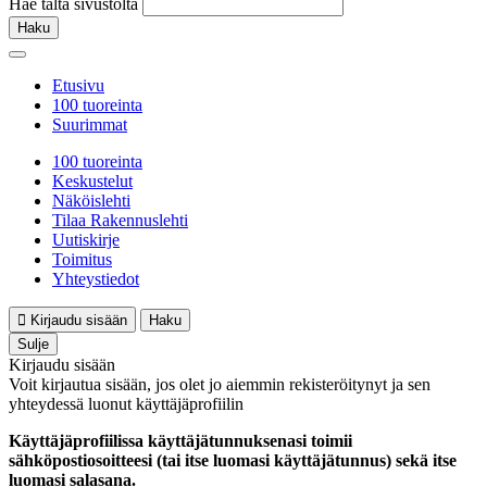
Hae tältä sivustolta
Haku
Etusivu
100 tuoreinta
Suurimmat
100 tuoreinta
Keskustelut
Näköislehti
Tilaa Rakennuslehti
Uutiskirje
Toimitus
Yhteystiedot
Kirjaudu sisään
Haku
Sulje
Kirjaudu sisään
Voit kirjautua sisään, jos olet jo aiemmin rekisteröitynyt ja sen
yhteydessä luonut käyttäjäprofiilin
Käyttäjäprofiilissa käyttäjätunnuksenasi toimii
sähköpostiosoitteesi (tai itse luomasi käyttäjätunnus) sekä itse
luomasi salasana.