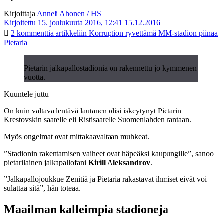
Kirjoittaja
Anneli Ahonen / HS
Kirjoitettu 15. joulukuuta 2016, 12:41
15.12.2016
2 kommenttia
artikkeliin Korruption ryvettämä MM-stadion piinaa
Pietaria
Pietarin jalkapallostadionia on rakennettu jo kymmenen
vuotta.
Kuuntele juttu
On kuin valtava lentävä lautanen olisi iskeytynyt Pietarin
Krestovskin saarelle eli Ristisaarelle Suomenlahden rantaan.
Myös ongelmat ovat mittakaavaltaan muhkeat.
”Stadionin rakentamisen vaiheet ovat häpeäksi kaupungille”, sanoo
pietarilainen jalkapallofani
Kirill Aleksandrov
.
”Jalkapallojoukkue Zenitiä ja Pietaria rakastavat ihmiset eivät voi
sulattaa sitä”, hän toteaa.
Maailman kalleimpia stadioneja