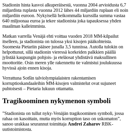
Stadionin hinta kasvoi alkuperäisestä, vuonna 2004 arvioidusta 6,7
miljardista ruplasta vuonna 2012 lähes 44 miljardiin ruplaan eli noin
miljardiin euroon. Nykyisellä heikommalla kurssilla summa vastaa
640 miljoonaa euroa ja tekee stadionista joka tapauksessa yhden
maailman kalleimmista.
Matkan varrella Venäjä ehti voittaa vuoden 2018 MM-kilpailut
itselleen, ja stadionista on tulossa yksi kisojen pääkohteista.
Suomesta Pietariin pääsee junalla 3,5 tunnissa. Autolla tulokin on
helpottunut, sillä stadionin vieressä korkeiden palkkien päällä
jylistää kaupungin pohjois- ja eteläosat yhdistävä maksullinen
moottoritie. Osin meren ylle rakennettu tie valmistui joulukuussa
hyvissä ajoin ennen kisoja.
Verrattuna Sotšin talviolympialaisten rakentamisen
korruptioskandaaleihin MM-kisojen valmistelut ovat sujuneet
puhtoisesti – Pietaria lukuun ottamatta.
Tragikoominen nykymenon symboli
”Stadionista on tullut nyky-Venäjän tragikoominen symboli, jossa
rahaa on kasoittain, mutta myös korruption taso on uskomaton”,
sanoo urakkaa seurannut toimittaja
Andrei Zaharov
RBK-
uutistoimistosta.