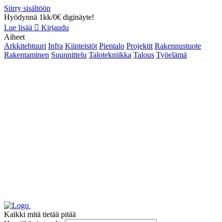
Siirry sisältöön
Hyödynnä 1kk/0€ diginäyte!
Lue lisää
Kirjaudu
Aiheet
Arkkitehtuuri
Infra
Kiinteistöt
Pientalo
Projektit
Rakennustuote
Rakentaminen
Suunnittelu
Talotekniikka
Talous
Työelämä
Kaikki mitä tietää pitää