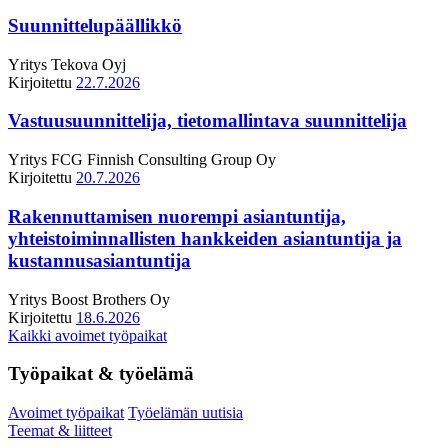
Suunnittelupäällikkö
Yritys
Tekova Oyj
Kirjoitettu
22.7.2026
Vastuusuunnittelija, tietomallintava suunnittelija
Yritys
FCG Finnish Consulting Group Oy
Kirjoitettu
20.7.2026
Rakennuttamisen nuorempi asiantuntija,
yhteistoiminnallisten hankkeiden asiantuntija ja
kustannusasiantuntija
Yritys
Boost Brothers Oy
Kirjoitettu
18.6.2026
Kaikki avoimet työpaikat
Työpaikat & työelämä
Avoimet työpaikat
Työelämän uutisia
Teemat & liitteet