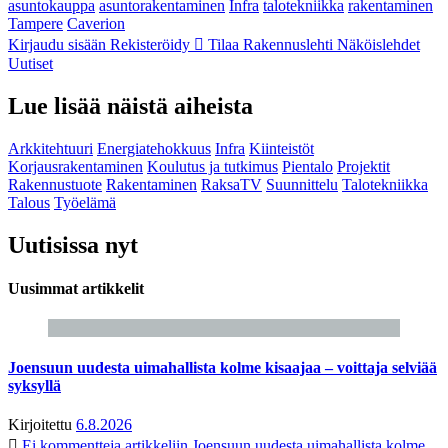
asuntokauppa
asuntorakentaminen
Infra
talotekniikka
rakentaminen
Tampere
Caverion
Kirjaudu sisään
Rekisteröidy
Tilaa Rakennuslehti
Näköislehdet
Uutiset
Lue lisää näistä aiheista
Arkkitehtuuri
Energiatehokkuus
Infra
Kiinteistöt
Korjausrakentaminen
Koulutus ja tutkimus
Pientalo
Projektit
Rakennustuote
Rakentaminen
RaksaTV
Suunnittelu
Talotekniikka
Talous
Työelämä
Uutisissa nyt
Uusimmat artikkelit
Joensuun uudesta uimahallista kolme kisaajaa – voittaja selviää
syksyllä
Kirjoitettu
6.8.2026
Ei kommentteja
artikkeliin Joensuun uudesta uimahallista kolme