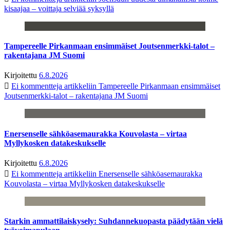
kisaajaa – voittaja selviää syksyllä
Tampereelle Pirkanmaan ensimmäiset Joutsenmerkki-talot –
rakentajana JM Suomi
Kirjoitettu
6.8.2026
Ei kommentteja
artikkeliin Tampereelle Pirkanmaan ensimmäiset
Joutsenmerkki-talot – rakentajana JM Suomi
Enersenselle sähköasemaurakka Kouvolasta – virtaa
Myllykosken datakeskukselle
Kirjoitettu
6.8.2026
Ei kommentteja
artikkeliin Enersenselle sähköasemaurakka
Kouvolasta – virtaa Myllykosken datakeskukselle
Starkin ammattilaiskysely: Suhdannekuopasta päädytään vielä