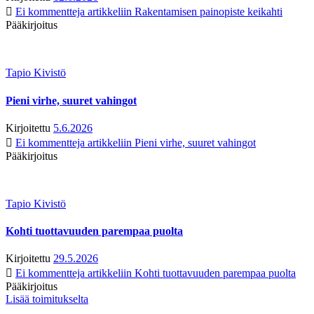
Ei kommentteja
artikkeliin Rakentamisen painopiste keikahti
Pääkirjoitus
Tapio Kivistö
Pieni virhe, suuret vahingot
Kirjoitettu
5.6.2026
Ei kommentteja
artikkeliin Pieni virhe, suuret vahingot
Pääkirjoitus
Tapio Kivistö
Kohti tuottavuuden parempaa puolta
Kirjoitettu
29.5.2026
Ei kommentteja
artikkeliin Kohti tuottavuuden parempaa puolta
Pääkirjoitus
Lisää toimitukselta