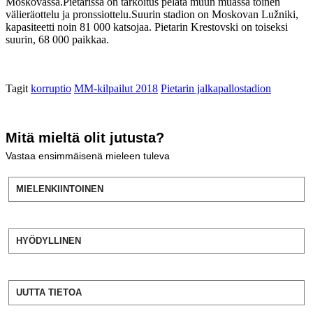
Moskovassa.Pietarissa on tarkoitus pelata muun muassa toinen
välieräottelu ja pronssiottelu.Suurin stadion on Moskovan Lužniki,
kapasiteetti noin 81 000 katsojaa. Pietarin Krestovski on toiseksi
suurin, 68 000 paikkaa.
Tagit
korruptio
MM-kilpailut 2018
Pietarin jalkapallostadion
Mitä mieltä olit jutusta?
Vastaa ensimmäisenä mieleen tuleva
MIELENKIINTOINEN
HYÖDYLLINEN
UUTTA TIETOA