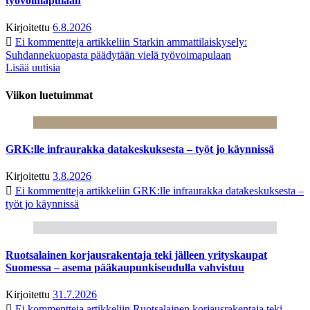
työvoimapulaan
Kirjoitettu
6.8.2026
Ei kommentteja
artikkeliin Starkin ammattilaiskysely:
Suhdannekuopasta päädytään vielä työvoimapulaan
Lisää uutisia
Viikon luetuimmat
GRK:lle infraurakka datakeskuksesta – työt jo käynnissä
Kirjoitettu
3.8.2026
Ei kommentteja
artikkeliin GRK:lle infraurakka datakeskuksesta –
työt jo käynnissä
Ruotsalainen korjausrakentaja teki jälleen yrityskaupat
Suomessa – asema pääkaupunkiseudulla vahvistuu
Kirjoitettu
31.7.2026
Ei kommentteja
artikkeliin Ruotsalainen korjausrakentaja teki