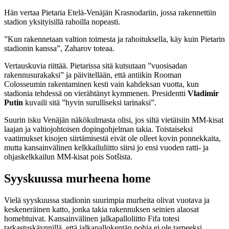
Hän vertaa Pietaria Etelä-Venäjän Krasnodariin, jossa rakennettiin
stadion yksityisillä rahoilla nopeasti.
”Kun rakennetaan valtion toimesta ja rahoituksella, käy kuin Pietarin
stadionin kanssa”, Zaharov toteaa.
Vertauskuvia riittää. Pietarissa sitä kutsutaan ”vuosisadan
rakennusurakaksi” ja päivitellään, että antiikin Rooman
Colosseumin rakentaminen kesti vain kahdeksan vuotta, kun
stadionia tehdessä on vierähtänyt kymmenen. Presidentti
Vladimir
Putin
kuvaili sitä ”hyvin surulliseksi tarinaksi”.
Suurin isku Venäjän näkökulmasta olisi, jos siltä vietäisiin MM-kisat
laajan ja valtiojohtoisen dopingohjelman takia. Toistaiseksi
vaatimukset kisojen siirtämisestä eivät ole olleet kovin ponnekkaita,
mutta kansainvälinen kelkkailuliitto siirsi jo ensi vuoden ratti- ja
ohjaskelkkailun MM-kisat pois Sotšista.
Syyskuussa murheena home
Vielä syyskuussa stadionin suurimpia murheita olivat vuotava ja
keskeneräinen katto, jonka takia rakennuksen seinien alaosat
homehtuivat. Kansainvälinen jalkapalloliitto Fifa totesi
tarkastuskäynnillä, että jalkapallokentän pohja ei ole tarpeeksi