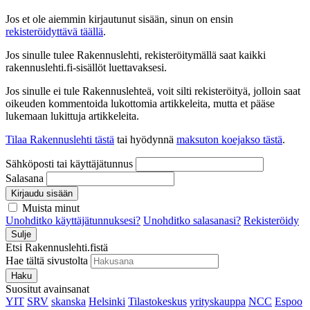
Jos et ole aiemmin kirjautunut sisään, sinun on ensin
rekisteröidyttävä täällä
.
Jos sinulle tulee Rakennuslehti, rekisteröitymällä saat kaikki
rakennuslehti.fi-sisällöt luettavaksesi.
Jos sinulle ei tule Rakennuslehteä, voit silti rekisteröityä, jolloin saat
oikeuden kommentoida lukottomia artikkeleita, mutta et pääse
lukemaan lukittuja artikkeleita.
Tilaa Rakennuslehti tästä
tai hyödynnä
maksuton koejakso tästä
.
Sähköposti tai käyttäjätunnus
Salasana
Kirjaudu sisään
Muista minut
Unohditko käyttäjätunnuksesi?
Unohditko salasanasi?
Rekisteröidy
Sulje
Etsi Rakennuslehti.fistä
Hae tältä sivustolta
Haku
Suositut avainsanat
YIT
SRV
skanska
Helsinki
Tilastokeskus
yrityskauppa
NCC
Espoo