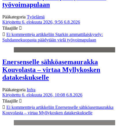
työvoimapulaan
Pääkategoria
Työelämä
Kirjoitettu 6. elokuuta 2026, 9:56
6.8.2026
Tilaajille
Ei kommentteja
artikkeliin Starkin ammattilaiskysely:
Suhdannekuopasta päädytään vielä työvoimapulaan
Enersenselle sähköasemaurakka
Kouvolasta – virtaa Myllykosken
datakeskukselle
Pääkategoria
Infra
Kirjoitettu 6. elokuuta 2026, 10:08
6.8.2026
Tilaajille
Ei kommentteja
artikkeliin Enersenselle sähköasemaurakka
Kouvolasta – virtaa Myllykosken datakeskukselle