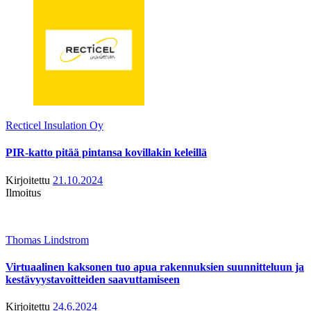
Recticel Insulation Oy
PIR-katto pitää pintansa kovillakin keleillä
Kirjoitettu
21.10.2024
Ilmoitus
Thomas Lindstrom
Virtuaalinen kaksonen tuo apua rakennuksien suunnitteluun ja
kestävyystavoitteiden saavuttamiseen
Kirjoitettu
24.6.2024