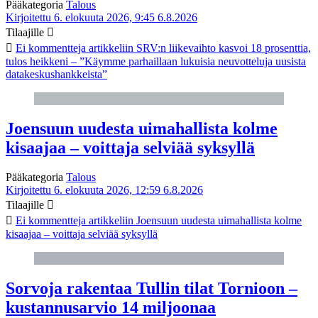
Pääkategoria
Talous
Kirjoitettu 6. elokuuta 2026, 9:45
6.8.2026
Tilaajille
Ei kommentteja
artikkeliin SRV:n liikevaihto kasvoi 18 prosenttia,
tulos heikkeni – ”Käymme parhaillaan lukuisia neuvotteluja uusista
datakeskushankkeista”
Joensuun uudesta uimahallista kolme
kisaajaa – voittaja selviää syksyllä
Pääkategoria
Talous
Kirjoitettu 6. elokuuta 2026, 12:59
6.8.2026
Tilaajille
Ei kommentteja
artikkeliin Joensuun uudesta uimahallista kolme
kisaajaa – voittaja selviää syksyllä
Sorvoja rakentaa Tullin tilat Tornioon –
kustannusarvio 14 miljoonaa