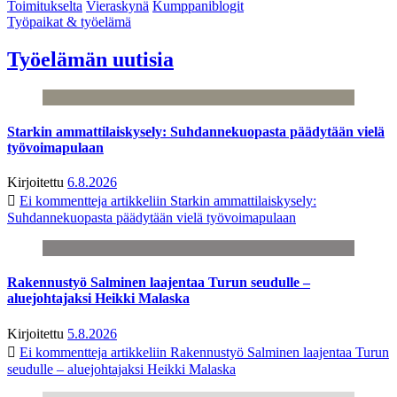
Toimitukselta
Vieraskynä
Kumppaniblogit
Työpaikat & työelämä
Työelämän uutisia
Starkin ammattilaiskysely: Suhdannekuopasta päädytään vielä
työvoimapulaan
Kirjoitettu
6.8.2026
Ei kommentteja
artikkeliin Starkin ammattilaiskysely:
Suhdannekuopasta päädytään vielä työvoimapulaan
Rakennustyö Salminen laajentaa Turun seudulle –
aluejohtajaksi Heikki Malaska
Kirjoitettu
5.8.2026
Ei kommentteja
artikkeliin Rakennustyö Salminen laajentaa Turun
seudulle – aluejohtajaksi Heikki Malaska