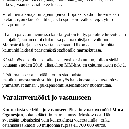
tukeva, vaan se värähtelee liikaa.
Virallinen aikaraja on tapaninpäivä. Lopuksi stadion luovutetaan
pietarilaisjoukkue Zenitille ja sitä sponsoroivalle energiayhtiö
Gazpromille.
”Tähän päivään mennessä kaikki työt on tehty, ja kohde luovutetaan
tilaajalle”, kommentoi elokuussa pääurakoitsijaksi vaihtunut
Metrostroi kirjallisessa vastauksessaan. Ulkomaalaisia toimittajia
kaupunki lakkasi päästämästä stadionille marraskuussa.
Käytännössä stadion sai aikalisän ensi kesäkuuhun, jolloin siellä
pelataan vuoden 2018 jalkapallon MM-kisojen esiturnauksen pelejä.
”Esiturnauksessa nähdään, onko stadionista
maailmanmestaruuskisoihin, ja myös hankkeesta vastuussa olevat
ymmärtävät tämän”, jalkapallofani Aleksandrov huomauttaa.
Varakuvernööri jo vastuuseen
Korruptiosta vedettiin jo vastuuseen Pietarin varakuvernööri
Marat
Oganesjan
, joka pidätettiin marraskuussa Moskovassa. Häntä
syytetään toistaiseksi vain keinottelusta videotaululla, jonka
ostamisessa katosi 50 miljoonaa ruplaa eli 700 000 euroa.