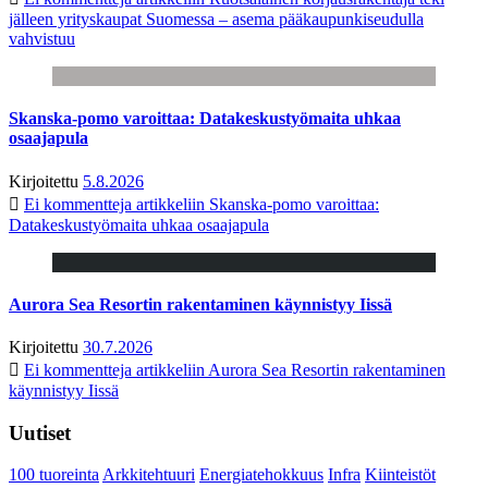
jälleen yrityskaupat Suomessa – asema pääkaupunkiseudulla
vahvistuu
Skanska-pomo varoittaa: Datakeskustyömaita uhkaa
osaajapula
Kirjoitettu
5.8.2026
Ei kommentteja
artikkeliin Skanska-pomo varoittaa:
Datakeskustyömaita uhkaa osaajapula
Aurora Sea Resortin rakentaminen käynnistyy Iissä
Kirjoitettu
30.7.2026
Ei kommentteja
artikkeliin Aurora Sea Resortin rakentaminen
käynnistyy Iissä
Uutiset
100 tuoreinta
Arkkitehtuuri
Energiatehokkuus
Infra
Kiinteistöt