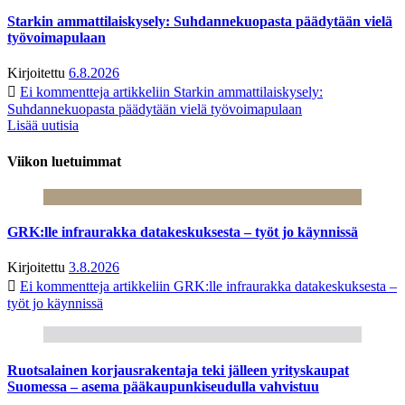
Starkin ammattilaiskysely: Suhdannekuopasta päädytään vielä
työvoimapulaan
Kirjoitettu
6.8.2026
Ei kommentteja
artikkeliin Starkin ammattilaiskysely:
Suhdannekuopasta päädytään vielä työvoimapulaan
Lisää uutisia
Viikon luetuimmat
GRK:lle infraurakka datakeskuksesta – työt jo käynnissä
Kirjoitettu
3.8.2026
Ei kommentteja
artikkeliin GRK:lle infraurakka datakeskuksesta –
työt jo käynnissä
Ruotsalainen korjausrakentaja teki jälleen yrityskaupat
Suomessa – asema pääkaupunkiseudulla vahvistuu