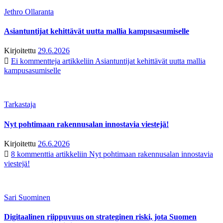
Jethro Ollaranta
Asiantuntijat kehittävät uutta mallia kampusasumiselle
Kirjoitettu
29.6.2026
Ei kommentteja
artikkeliin Asiantuntijat kehittävät uutta mallia
kampusasumiselle
Tarkastaja
Nyt pohtimaan rakennusalan innostavia viestejä!
Kirjoitettu
26.6.2026
8 kommenttia
artikkeliin Nyt pohtimaan rakennusalan innostavia
viestejä!
Sari Suominen
Digitaalinen riippuvuus on strateginen riski, jota Suomen