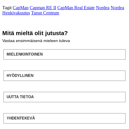
Tagit
CapMan
Capman RE II
CapMan Real Estate
Nordea
Nordea
Henkivakuutus
Turun Centrum
Mitä mieltä olit jutusta?
Vastaa ensimmäisenä mieleen tuleva
MIELENKIINTOINEN
HYÖDYLLINEN
UUTTA TIETOA
YHDENTEKEVÄ