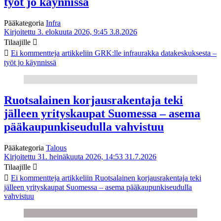
työt jo käynnissä
Pääkategoria
Infra
Kirjoitettu 3. elokuuta 2026, 9:45
3.8.2026
Tilaajille
Ei kommentteja
artikkeliin GRK:lle infraurakka datakeskuksesta –
työt jo käynnissä
Ruotsalainen korjausrakentaja teki
jälleen yrityskaupat Suomessa – asema
pääkaupunkiseudulla vahvistuu
Pääkategoria
Talous
Kirjoitettu 31. heinäkuuta 2026, 14:53
31.7.2026
Tilaajille
Ei kommentteja
artikkeliin Ruotsalainen korjausrakentaja teki
jälleen yrityskaupat Suomessa – asema pääkaupunkiseudulla
vahvistuu