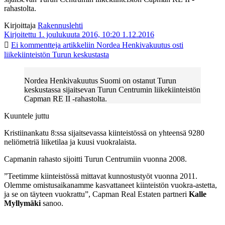
rahastolta.
Kirjoittaja
Rakennuslehti
Kirjoitettu 1. joulukuuta 2016, 10:20
1.12.2016
Ei kommentteja
artikkeliin Nordea Henkivakuutus osti
liikekiinteistön Turun keskustasta
Nordea Henkivakuutus Suomi on ostanut Turun
keskustassa sijaitsevan Turun Centrumin liikekiinteistön
Capman RE II -rahastolta.
Kuuntele juttu
Kristiinankatu 8:ssa sijaitsevassa kiinteistössä on yhteensä 9280
neliömetriä liiketilaa ja kuusi vuokralaista.
Capmanin rahasto sijoitti Turun Centrumiin vuonna 2008.
”Teetimme kiinteistössä mittavat kunnostustyöt vuonna 2011.
Olemme omistusaikanamme kasvattaneet kiinteistön vuokra-astetta,
ja se on täyteen vuokrattu”, Capman Real Estaten partneri
Kalle
Myllymäki
sanoo.