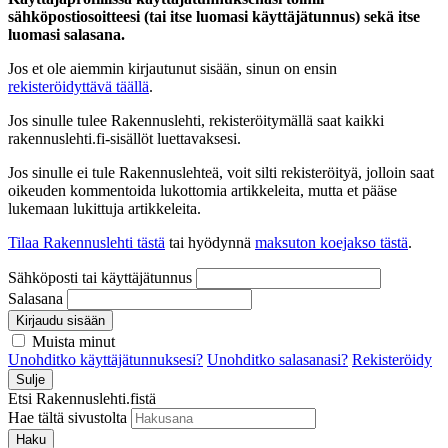
sähköpostiosoitteesi (tai itse luomasi käyttäjätunnus) sekä itse
luomasi salasana.
Jos et ole aiemmin kirjautunut sisään, sinun on ensin
rekisteröidyttävä täällä
.
Jos sinulle tulee Rakennuslehti, rekisteröitymällä saat kaikki
rakennuslehti.fi-sisällöt luettavaksesi.
Jos sinulle ei tule Rakennuslehteä, voit silti rekisteröityä, jolloin saat
oikeuden kommentoida lukottomia artikkeleita, mutta et pääse
lukemaan lukittuja artikkeleita.
Tilaa Rakennuslehti tästä
tai hyödynnä
maksuton koejakso tästä
.
Sähköposti tai käyttäjätunnus
Salasana
Kirjaudu sisään
Muista minut
Unohditko käyttäjätunnuksesi?
Unohditko salasanasi?
Rekisteröidy
Sulje
Etsi Rakennuslehti.fistä
Hae tältä sivustolta
Haku