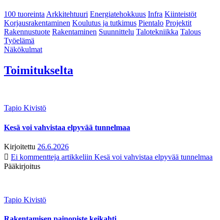
100 tuoreinta
Arkkitehtuuri
Energiatehokkuus
Infra
Kiinteistöt
Korjausrakentaminen
Koulutus ja tutkimus
Pientalo
Projektit
Rakennustuote
Rakentaminen
Suunnittelu
Talotekniikka
Talous
Työelämä
Näkökulmat
Toimitukselta
Tapio Kivistö
Kesä voi vahvistaa elpyvää tunnelmaa
Kirjoitettu
26.6.2026
Ei kommentteja
artikkeliin Kesä voi vahvistaa elpyvää tunnelmaa
Pääkirjoitus
Tapio Kivistö
Rakentamisen painopiste keikahti