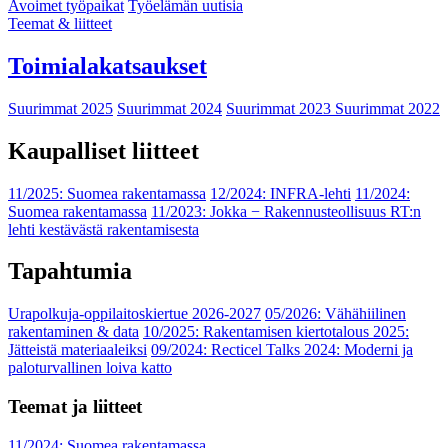
Avoimet työpaikat
Työelämän uutisia
Teemat & liitteet
Toimialakatsaukset
Suurimmat 2025
Suurimmat 2024
Suurimmat 2023
Suurimmat 2022
Kaupalliset liitteet
11/2025: Suomea rakentamassa
12/2024: INFRA-lehti
11/2024:
Suomea rakentamassa
11/2023: Jokka − Rakennusteollisuus RT:n
lehti kestävästä rakentamisesta
Tapahtumia
Urapolkuja-oppilaitoskiertue 2026-2027
05/2026: Vähähiilinen
rakentaminen & data
10/2025: Rakentamisen kiertotalous 2025:
Jätteistä materiaaleiksi
09/2024: Recticel Talks 2024: Moderni ja
paloturvallinen loiva katto
Teemat ja liitteet
11/2024: Suomea rakentamassa