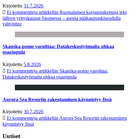
Kirjoitettu
31.7.2026
Ei kommentteja
artikkeliin Ruotsalainen korjausrakentaja teki
jälleen yrityskaupat Suomessa – asema pääkaupunkiseudulla
vahvistuu
Skanska-pomo varoittaa: Datakeskustyömaita uhkaa
osaajapula
Kirjoitettu
5.8.2026
Ei kommentteja
artikkeliin Skanska-pomo varoittaa:
Datakeskustyömaita uhkaa osaajapula
Aurora Sea Resortin rakentaminen käynnistyy Iissä
Kirjoitettu
30.7.2026
Ei kommentteja
artikkeliin Aurora Sea Resortin rakentaminen
käynnistyy Iissä
Uutiset