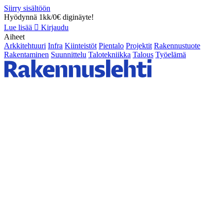
Siirry sisältöön
Hyödynnä 1kk/0€ diginäyte!
Lue lisää
Kirjaudu
Aiheet
Arkkitehtuuri
Infra
Kiinteistöt
Pientalo
Projektit
Rakennustuote
Rakentaminen
Suunnittelu
Talotekniikka
Talous
Työelämä