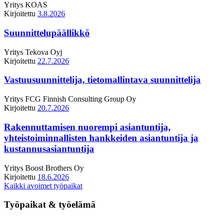
Yritys
KOAS
Kirjoitettu
3.8.2026
Suunnittelupäällikkö
Yritys
Tekova Oyj
Kirjoitettu
22.7.2026
Vastuusuunnittelija, tietomallintava suunnittelija
Yritys
FCG Finnish Consulting Group Oy
Kirjoitettu
20.7.2026
Rakennuttamisen nuorempi asiantuntija,
yhteistoiminnallisten hankkeiden asiantuntija ja
kustannusasiantuntija
Yritys
Boost Brothers Oy
Kirjoitettu
18.6.2026
Kaikki avoimet työpaikat
Työpaikat & työelämä