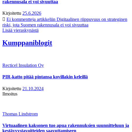
rakennusala ei voi sivuuttaa
Kirjoitettu
25.6.2026
Ei kommentteja
artikkeliin Digitaalinen riippuvuus on strateginen
riski, jota Suomen rakennusala ei voi sivuuttaa
Lisää vieraskynästä
Kumppaniblogit
Recticel Insulation Oy
PIR-katto pitää pintansa kovillakin keleillä
Kirjoitettu
21.10.2024
Ilmoitus
Thomas Lindstrom
Virtuaalinen kaksonen tuo apua rakennuksien suunnitteluun ja
kestävyystavoitteiden saavuttamiseen