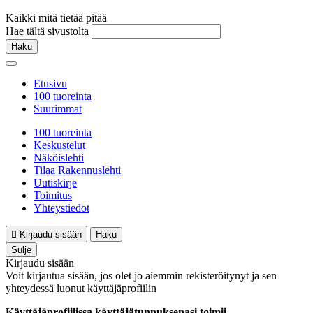
Kaikki mitä tietää pitää
Hae tältä sivustolta
Haku
Etusivu
100 tuoreinta
Suurimmat
100 tuoreinta
Keskustelut
Näköislehti
Tilaa Rakennuslehti
Uutiskirje
Toimitus
Yhteystiedot
Kirjaudu sisään
Haku
Sulje
Kirjaudu sisään
Voit kirjautua sisään, jos olet jo aiemmin rekisteröitynyt ja sen
yhteydessä luonut käyttäjäprofiilin
Käyttäjäprofiilissa käyttäjätunnuksenasi toimii