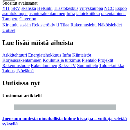
Suositut avainsanat
YIT
SRV
skanska
Helsinki
Tilastokeskus
yrityskauppa
NCC
Espoo
asuntokauppa
asuntorakentaminen
Infra
talotekniikka
rakentaminen
Tampere
Caverion
Kirjaudu sisään
Rekisteröidy
Tilaa Rakennuslehti
Näköislehdet
Uutiset
Lue lisää näistä aiheista
Arkkitehtuuri
Energiatehokkuus
Infra
Kiinteistöt
Korjausrakentaminen
Koulutus ja tutkimus
Pientalo
Projektit
Rakennustuote
Rakentaminen
RaksaTV
Suunnittelu
Talotekniikka
Talous
Työelämä
Uutisissa nyt
Uusimmat artikkelit
Joensuun uudesta uimahallista kolme kisaajaa – voittaja selviää
syksyllä