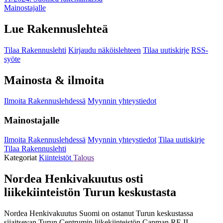
Mainostajalle
Lue Rakennuslehteä
Tilaa Rakennuslehti
Kirjaudu näköislehteen
Tilaa uutiskirje
RSS-
syöte
Mainosta & ilmoita
Ilmoita Rakennuslehdessä
Myynnin yhteystiedot
Mainostajalle
Ilmoita Rakennuslehdessä
Myynnin yhteystiedot
Tilaa uutiskirje
Tilaa Rakennuslehti
Kategoriat
Kiinteistöt
Talous
Nordea Henkivakuutus osti
liikekiinteistön Turun keskustasta
Nordea Henkivakuutus Suomi on ostanut Turun keskustassa
sijaitsevan Turun Centrumin liikekiinteistön Capman RE II -