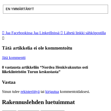
EN YMMÄRTÄNYT
Jaa Facebookissa
Jaa LinkedInissä
Lähetä linkki sähköpostilla
Tätä artikkelia ei ole kommentoitu
Jätä kommentti
0 vastausta artikkeliin “Nordea Henkivakuutus osti
liikekiinteistön Turun keskustasta”
Vastaa
Sinun tulee
rekisteröityä
tai
kirjautua
kommentoidaksesi.
Rakennuslehden luetuimmat