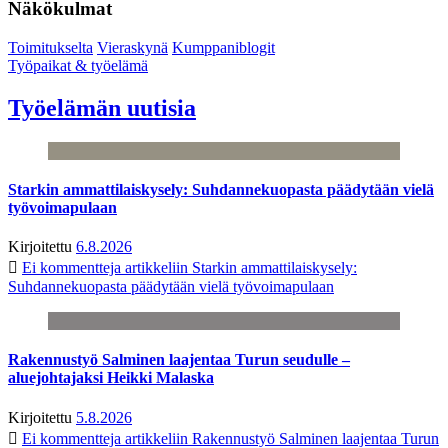
Näkökulmat
Toimitukselta
Vieraskynä
Kumppaniblogit
Työpaikat & työelämä
Työelämän uutisia
Starkin ammattilaiskysely: Suhdannekuopasta päädytään vielä
työvoimapulaan
Kirjoitettu
6.8.2026
Ei kommentteja
artikkeliin Starkin ammattilaiskysely:
Suhdannekuopasta päädytään vielä työvoimapulaan
Rakennustyö Salminen laajentaa Turun seudulle –
aluejohtajaksi Heikki Malaska
Kirjoitettu
5.8.2026
Ei kommentteja
artikkeliin Rakennustyö Salminen laajentaa Turun