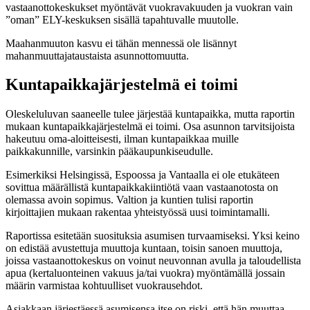
vastaanottokeskukset myöntävät vuokravakuuden ja vuokran vain
”oman” ELY-keskuksen sisällä tapahtuvalle muutolle.
Maahanmuuton kasvu ei tähän mennessä ole lisännyt
mahanmuuttajataustaista asunnottomuutta.
Kuntapaikkajärjestelmä ei toimi
Oleskeluluvan saaneelle tulee järjestää kuntapaikka, mutta raportin
mukaan kuntapaikkajärjestelmä ei toimi. Osa asunnon tarvitsijoista
hakeutuu oma-aloitteisesti, ilman kuntapaikkaa muille
paikkakunnille, varsinkin pääkaupunkiseudulle.
Esimerkiksi Helsingissä, Espoossa ja Vantaalla ei ole etukäteen
sovittua määrällistä kuntapaikkakiintiötä vaan vastaanotosta on
olemassa avoin sopimus. Valtion ja kuntien tulisi raportin
kirjoittajien mukaan rakentaa yhteistyössä uusi toimintamalli.
Raportissa esitetään suosituksia asumisen turvaamiseksi. Yksi keino
on edistää avustettuja muuttoja kuntaan, toisin sanoen muuttoja,
joissa vastaanottokeskus on voinut neuvonnan avulla ja taloudellista
apua (kertaluonteinen vakuus ja/tai vuokra) myöntämällä jossain
määrin varmistaa kohtuulliset vuokrausehdot.
Asiakkaan järjestäessä asumisensa itse on riski, että hän muuttaa