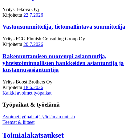
Yritys
Tekova Oyj
Kirjoitettu
22.7.2026
Vastuusuunnittelija, tietomallintava suunnittelija
Yritys
FCG Finnish Consulting Group Oy
Kirjoitettu
20.7.2026
Rakennuttamisen nuorempi asiantuntija,
yhteistoiminnallisten hankkeiden asiantuntija ja
kustannusasiantuntija
Yritys
Boost Brothers Oy
Kirjoitettu
18.6.2026
Kaikki avoimet työpaikat
Työpaikat & työelämä
Avoimet työpaikat
Työelämän uutisia
Teemat & liitteet
Toimialakatsaukset