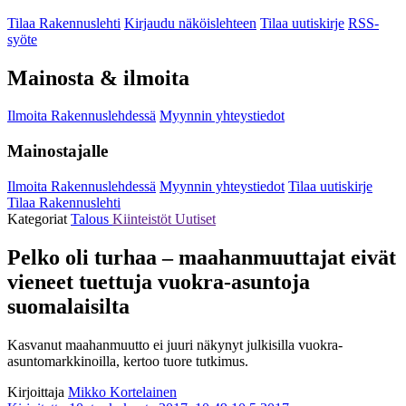
Tilaa Rakennuslehti
Kirjaudu näköislehteen
Tilaa uutiskirje
RSS-
syöte
Mainosta & ilmoita
Ilmoita Rakennuslehdessä
Myynnin yhteystiedot
Mainostajalle
Ilmoita Rakennuslehdessä
Myynnin yhteystiedot
Tilaa uutiskirje
Tilaa Rakennuslehti
Kategoriat
Talous
Kiinteistöt
Uutiset
Pelko oli turhaa – maahanmuuttajat eivät
vieneet tuettuja vuokra-asuntoja
suomalaisilta
Kasvanut maahanmuutto ei juuri näkynyt julkisilla vuokra-
asuntomarkkinoilla, kertoo tuore tutkimus.
Kirjoittaja
Mikko Kortelainen