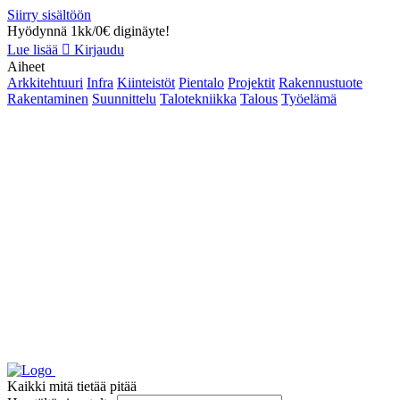
Siirry sisältöön
Hyödynnä 1kk/0€ diginäyte!
Lue lisää
Kirjaudu
Aiheet
Arkkitehtuuri
Infra
Kiinteistöt
Pientalo
Projektit
Rakennustuote
Rakentaminen
Suunnittelu
Talotekniikka
Talous
Työelämä
Kaikki mitä tietää pitää