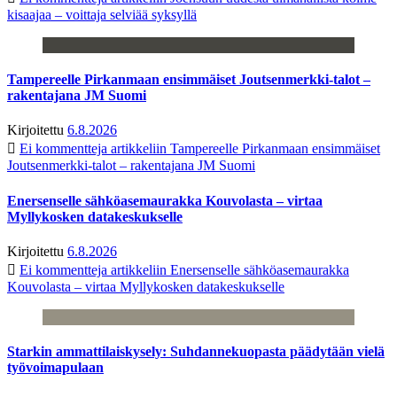
kisaajaa – voittaja selviää syksyllä
Tampereelle Pirkanmaan ensimmäiset Joutsenmerkki-talot –
rakentajana JM Suomi
Kirjoitettu
6.8.2026
Ei kommentteja
artikkeliin Tampereelle Pirkanmaan ensimmäiset
Joutsenmerkki-talot – rakentajana JM Suomi
Enersenselle sähköasemaurakka Kouvolasta – virtaa
Myllykosken datakeskukselle
Kirjoitettu
6.8.2026
Ei kommentteja
artikkeliin Enersenselle sähköasemaurakka
Kouvolasta – virtaa Myllykosken datakeskukselle
Starkin ammattilaiskysely: Suhdannekuopasta päädytään vielä
työvoimapulaan