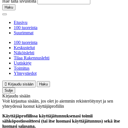
Hae tältä sivustolta
Haku
Etusivu
100 tuoreinta
Suurimmat
100 tuoreinta
Keskustelut
Näköislehti
Tilaa Rakennuslehti
Uutiskirje
Toimitus
Yhteystiedot
Kirjaudu sisään
Haku
Sulje
Kirjaudu sisään
Voit kirjautua sisään, jos olet jo aiemmin rekisteröitynyt ja sen
yhteydessä luonut käyttäjäprofiilin
Käyttäjäprofiilissa käyttäjätunnuksenasi toimii
sähköpostiosoitteesi (tai itse luomasi käyttäjätunnus) sekä itse
luomasi salasana.