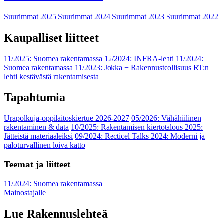
Suurimmat 2025
Suurimmat 2024
Suurimmat 2023
Suurimmat 2022
Kaupalliset liitteet
11/2025: Suomea rakentamassa
12/2024: INFRA-lehti
11/2024:
Suomea rakentamassa
11/2023: Jokka − Rakennusteollisuus RT:n
lehti kestävästä rakentamisesta
Tapahtumia
Urapolkuja-oppilaitoskiertue 2026-2027
05/2026: Vähähiilinen
rakentaminen & data
10/2025: Rakentamisen kiertotalous 2025:
Jätteistä materiaaleiksi
09/2024: Recticel Talks 2024: Moderni ja
paloturvallinen loiva katto
Teemat ja liitteet
11/2024: Suomea rakentamassa
Mainostajalle
Lue Rakennuslehteä