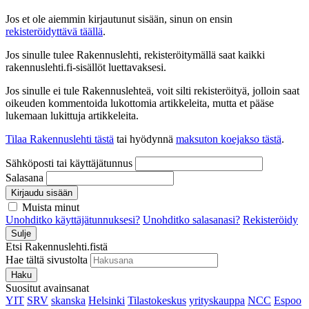
Jos et ole aiemmin kirjautunut sisään, sinun on ensin
rekisteröidyttävä täällä
.
Jos sinulle tulee Rakennuslehti, rekisteröitymällä saat kaikki
rakennuslehti.fi-sisällöt luettavaksesi.
Jos sinulle ei tule Rakennuslehteä, voit silti rekisteröityä, jolloin saat
oikeuden kommentoida lukottomia artikkeleita, mutta et pääse
lukemaan lukittuja artikkeleita.
Tilaa Rakennuslehti tästä
tai hyödynnä
maksuton koejakso tästä
.
Sähköposti tai käyttäjätunnus
Salasana
Kirjaudu sisään
Muista minut
Unohditko käyttäjätunnuksesi?
Unohditko salasanasi?
Rekisteröidy
Sulje
Etsi Rakennuslehti.fistä
Hae tältä sivustolta
Haku
Suositut avainsanat
YIT
SRV
skanska
Helsinki
Tilastokeskus
yrityskauppa
NCC
Espoo