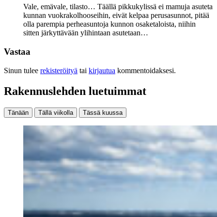
Vale, emävale, tilasto… Täällä pikkukylissä ei mamuja asuteta
kunnan vuokrakolhooseihin, eivät kelpaa perusasunnot, pitää
olla parempia perheasuntoja kunnon osaketaloista, niihin
sitten järkyttävään ylihintaan asutetaan…
Vastaa
Sinun tulee
rekisteröityä
tai
kirjautua
kommentoidaksesi.
Rakennuslehden luetuimmat
Tänään
Tällä viikolla
Tässä kuussa