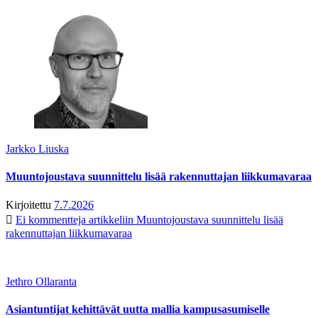
Jarkko Liuska
Muuntojoustava suunnittelu lisää rakennuttajan liikkumavaraa
Kirjoitettu
7.7.2026
Ei kommentteja
artikkeliin Muuntojoustava suunnittelu lisää
rakennuttajan liikkumavaraa
Jethro Ollaranta
Asiantuntijat kehittävät uutta mallia kampusasumiselle