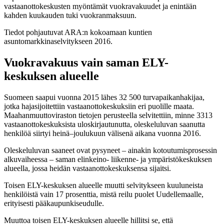
vastaanottokeskusten myöntämät vuokravakuudet ja enintään
kahden kuukauden tuki vuokranmaksuun.
Tiedot pohjautuvat ARA:n kokoamaan kuntien
asuntomarkkinaselvitykseen 2016.
Vuokravakuus vain saman ELY-
keskuksen alueelle
Suomeen saapui vuonna 2015 lähes 32 500 turvapaikanhakijaa,
jotka hajasijoitettiin vastaanottokeskuksiin eri puolille maata.
Maahanmuuttoviraston tietojen perusteella selvitettiin, minne 3313
vastaanottokeskuksista uloskirjautunutta, oleskeluluvan saanutta
henkilöä siirtyi heinä–joulukuun välisenä aikana vuonna 2016.
Oleskeluluvan saaneet ovat pysyneet – ainakin kotoutumisprosessin
alkuvaiheessa – saman elinkeino- liikenne- ja ympäristökeskuksen
alueella, jossa heidän vastaanottokeskuksensa sijaitsi.
Toisen ELY-keskuksen alueelle muutti selvitykseen kuuluneista
henkilöistä vain 17 prosenttia, mistä reilu puolet Uudellemaalle,
erityisesti pääkaupunkiseudulle.
Muuttoa toisen ELY-keskuksen alueelle hillitsi se, että