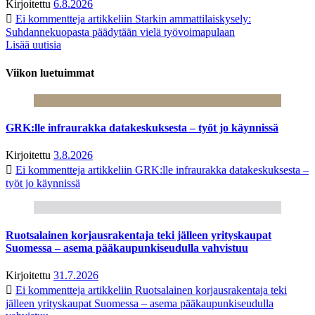
Kirjoitettu
6.8.2026
Ei kommentteja
artikkeliin Starkin ammattilaiskysely:
Suhdannekuopasta päädytään vielä työvoimapulaan
Lisää uutisia
Viikon luetuimmat
GRK:lle infraurakka datakeskuksesta – työt jo käynnissä
Kirjoitettu
3.8.2026
Ei kommentteja
artikkeliin GRK:lle infraurakka datakeskuksesta –
työt jo käynnissä
Ruotsalainen korjausrakentaja teki jälleen yrityskaupat
Suomessa – asema pääkaupunkiseudulla vahvistuu
Kirjoitettu
31.7.2026
Ei kommentteja
artikkeliin Ruotsalainen korjausrakentaja teki
jälleen yrityskaupat Suomessa – asema pääkaupunkiseudulla