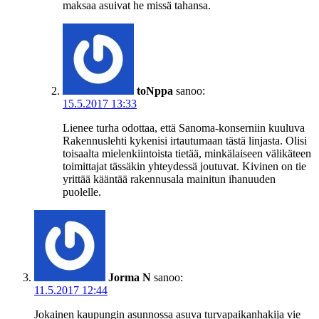
maksaa asuivat he missä tahansa.
toNppa
sanoo:
15.5.2017 13:33
Lienee turha odottaa, että Sanoma-konserniin kuuluva
Rakennuslehti kykenisi irtautumaan tästä linjasta. Olisi
toisaalta mielenkiintoista tietää, minkälaiseen välikäteen
toimittajat tässäkin yhteydessä joutuvat. Kivinen on tie
yrittää kääntää rakennusala mainitun ihanuuden
puolelle.
Jorma N
sanoo:
11.5.2017 12:44
Jokainen kaupungin asunnossa asuva turvapaikanhakija vie