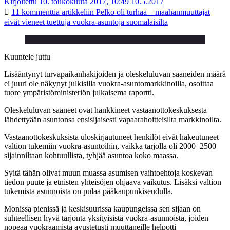
Kirjoitettu 10. toukokuuta 2017, 10:49
10.5.2017
11 kommenttia
artikkeliin Pelko oli turhaa – maahanmuuttajat
eivät vieneet tuettuja vuokra-asuntoja suomalaisilta
Kuuntele juttu
Lisääntynyt turvapaikanhakijoiden ja oleskeluluvan saaneiden määrä
ei juuri ole näkynyt julkisilla vuokra-asuntomarkkinoilla, osoittaa
tuore ympäristöministeriön julkaisema raportti.
Oleskeluluvan saaneet ovat hankkineet vastaanottokeskuksesta
lähdettyään asuntonsa ensisijaisesti vapaarahoitteisilta markkinoilta.
Vastaanottokeskuksista uloskirjautuneet henkilöt eivät hakeutuneet
valtion tukemiin vuokra-asuntoihin, vaikka tarjolla oli 2000–2500
sijainniltaan kohtuullista, tyhjää asuntoa koko maassa.
Syitä tähän olivat muun muassa asumisen vaihtoehtoja koskevan
tiedon puute ja etnisten yhteisöjen ohjaava vaikutus. Lisäksi valtion
tukemista asunnoista on pulaa pääkaupunkiseudulla.
Monissa pienissä ja keskisuurissa kaupungeissa sen sijaan on
suhteellisen hyvä tarjonta yksityisistä vuokra-asunnoista, joiden
nopeaa vuokraamista avustetusti muuttaneille helpotti