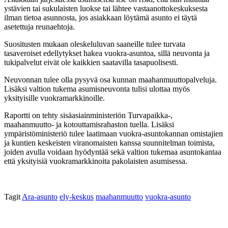
ystävien tai sukulaisten luokse tai lähtee vastaanottokeskuksesta
ilman tietoa asunnosta, jos asiakkaan löytämä asunto ei täytä
asetettuja reunaehtoja.
Suositusten mukaan oleskeluluvan saaneille tulee turvata
tasaveroiset edellytykset hakea vuokra-asuntoa, sillä neuvonta ja
tukipalvelut eivät ole kaikkien saatavilla tasapuolisesti.
Neuvonnan tulee olla pysyvä osa kunnan maahanmuuttopalveluja.
Lisäksi valtion tukema asumisneuvonta tulisi ulottaa myös
yksityisille vuokramarkkinoille.
Raportti on tehty sisäasiainministeriön Turvapaikka-,
maahanmuutto- ja kotouttamisrahaston tuella. Lisäksi
ympäristöministeriö tulee laatimaan vuokra-asuntokannan omistajien
ja kuntien keskeisten viranomaisten kanssa suunnitelman toimista,
joiden avulla voidaan hyödyntää sekä valtion tukemaa asuntokantaa
että yksityisiä vuokramarkkinoita pakolaisten asumisessa.
Tagit
Ara-asunto
ely-keskus
maahanmuutto
vuokra-asunto