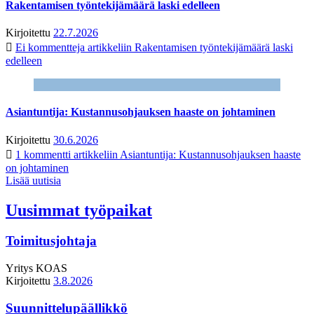
Rakentamisen työntekijämäärä laski edelleen
Kirjoitettu
22.7.2026
Ei kommentteja
artikkeliin Rakentamisen työntekijämäärä laski
edelleen
Asiantuntija: Kustannusohjauksen haaste on johtaminen
Kirjoitettu
30.6.2026
1 kommentti
artikkeliin Asiantuntija: Kustannusohjauksen haaste
on johtaminen
Lisää uutisia
Uusimmat työpaikat
Toimitusjohtaja
Yritys
KOAS
Kirjoitettu
3.8.2026
Suunnittelupäällikkö