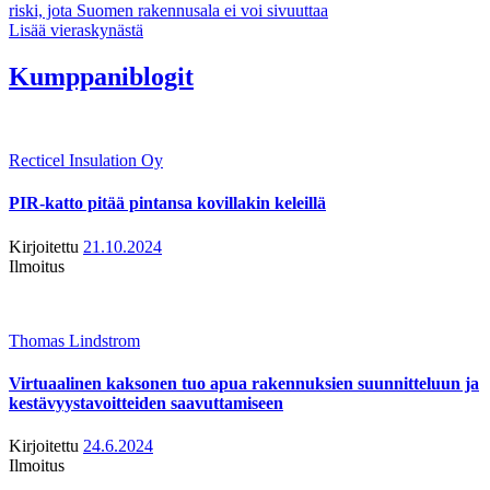
riski, jota Suomen rakennusala ei voi sivuuttaa
Lisää vieraskynästä
Kumppaniblogit
Recticel Insulation Oy
PIR-katto pitää pintansa kovillakin keleillä
Kirjoitettu
21.10.2024
Ilmoitus
Thomas Lindstrom
Virtuaalinen kaksonen tuo apua rakennuksien suunnitteluun ja
kestävyystavoitteiden saavuttamiseen
Kirjoitettu
24.6.2024
Ilmoitus