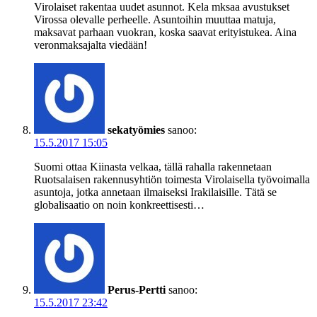
Virolaiset rakentaa uudet asunnot. Kela mksaa avustukset
Virossa olevalle perheelle. Asuntoihin muuttaa matuja,
maksavat parhaan vuokran, koska saavat erityistukea. Aina
veronmaksajalta viedään!
sekatyömies
sanoo:
15.5.2017 15:05
Suomi ottaa Kiinasta velkaa, tällä rahalla rakennetaan
Ruotsalaisen rakennusyhtiön toimesta Virolaisella työvoimalla
asuntoja, jotka annetaan ilmaiseksi Irakilaisille. Tätä se
globalisaatio on noin konkreettisesti…
Perus-Pertti
sanoo:
15.5.2017 23:42