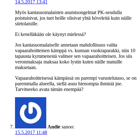
14.5.2017 13:41
Myös kantasuomalaisten asumisongelmat PK-seudulla
poistuisivat, jos tuet heille olisivat yhtä höveleitä kuin näille
siirtolaisille.
Ei kenelläkään ole käynyt mielessä?
Jos kantasuomalaiselle annetaan mahdollisuus valita
vapaarahoitteinen kämppä vs. kunnan vuokraparakki, niin 10
tapausta kymmenestä valitsee sen vapaarahoitteisen. Jos siis
veronmaksaja maksaa koko lystin kuten näille matuille
maksetaan.
Vapaarahoitteisessä kämpässä on parempi varustelutaso, se on
paremmalla alueella, siellä asuu hienompia ihmisiä jne.
Tarvitseeko avata tämän enempää?
Andie
sanoo:
15.5.2017 11:48