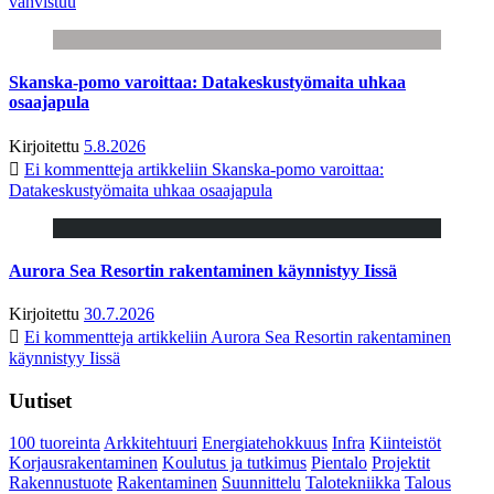
vahvistuu
Skanska-pomo varoittaa: Datakeskustyömaita uhkaa
osaajapula
Kirjoitettu
5.8.2026
Ei kommentteja
artikkeliin Skanska-pomo varoittaa:
Datakeskustyömaita uhkaa osaajapula
Aurora Sea Resortin rakentaminen käynnistyy Iissä
Kirjoitettu
30.7.2026
Ei kommentteja
artikkeliin Aurora Sea Resortin rakentaminen
käynnistyy Iissä
Uutiset
100 tuoreinta
Arkkitehtuuri
Energiatehokkuus
Infra
Kiinteistöt
Korjausrakentaminen
Koulutus ja tutkimus
Pientalo
Projektit
Rakennustuote
Rakentaminen
Suunnittelu
Talotekniikka
Talous