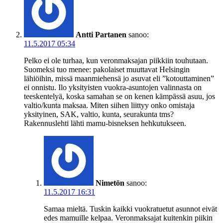
Antti Partanen
sanoo:
11.5.2017 05:34
Pelko ei ole turhaa, kun veronmaksajan piikkiin touhutaan.
Suomeksi tuo menee: pakolaiset muuttavat Helsingin
lähiöihin, missä maanmiehensä jo asuvat eli ”kotouttaminen”
ei onnistu. Ilo yksityisten vuokra-asuntojen valinnasta on
teeskentelyä, koska samahan se on kenen kämpässä asuu, jos
valtio/kunta maksaa. Miten siihen liittyy onko omistaja
yksityinen, SAK, valtio, kunta, seurakunta tms?
Rakennuslehti lähti mamu-bisneksen hehkutukseen.
Nimetön
sanoo:
11.5.2017 16:31
Samaa mieltä. Tuskin kaikki vuokratuetut asunnot eivät
edes mamuille kelpaa. Veronmaksajat kuitenkin piikin