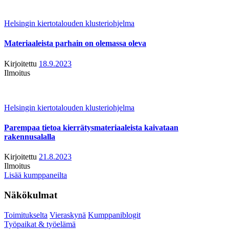
Helsingin kiertotalouden klusteriohjelma
Materiaaleista parhain on olemassa oleva
Kirjoitettu
18.9.2023
Ilmoitus
Helsingin kiertotalouden klusteriohjelma
Parempaa tietoa kierrätysmateriaaleista kaivataan
rakennusalalla
Kirjoitettu
21.8.2023
Ilmoitus
Lisää kumppaneilta
Näkökulmat
Toimitukselta
Vieraskynä
Kumppaniblogit
Työpaikat & työelämä