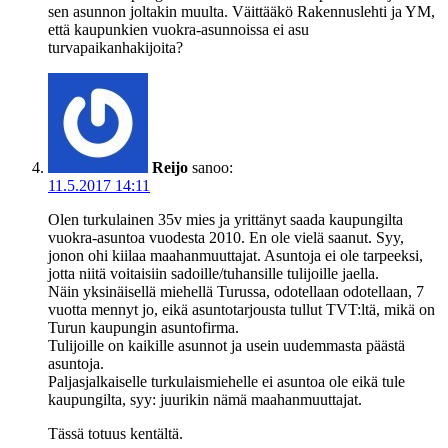
sen asunnon joltakin muulta. Väittääkö Rakennuslehti ja YM,
että kaupunkien vuokra-asunnoissa ei asu
turvapaikanhakijoita?
Reijo
sanoo:
11.5.2017 14:11
Olen turkulainen 35v mies ja yrittänyt saada kaupungilta
vuokra-asuntoa vuodesta 2010. En ole vielä saanut. Syy,
jonon ohi kiilaa maahanmuuttajat. Asuntoja ei ole tarpeeksi,
jotta niitä voitaisiin sadoille/tuhansille tulijoille jaella.
Näin yksinäisellä miehellä Turussa, odotellaan odotellaan, 7
vuotta mennyt jo, eikä asuntotarjousta tullut TVT:ltä, mikä on
Turun kaupungin asuntofirma.
Tulijoille on kaikille asunnot ja usein uudemmasta päästä
asuntoja.
Paljasjalkaiselle turkulaismiehelle ei asuntoa ole eikä tule
kaupungilta, syy: juurikin nämä maahanmuuttajat.
Tässä totuus kentältä.