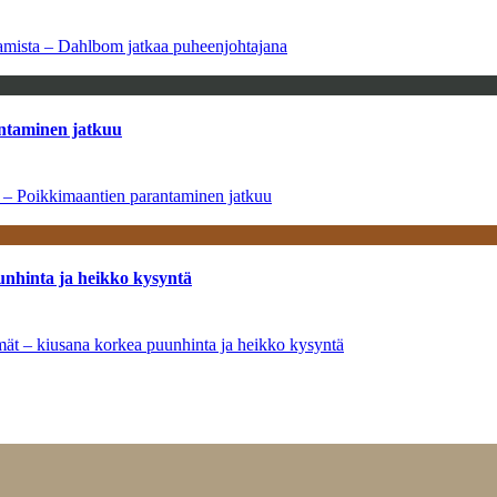
saamista – Dahlbom jatkaa puheenjohtajana
antaminen jatkuu
a – Poikkimaantien parantaminen jatkuu
unhinta ja heikko kysyntä
ymät – kiusana korkea puunhinta ja heikko kysyntä