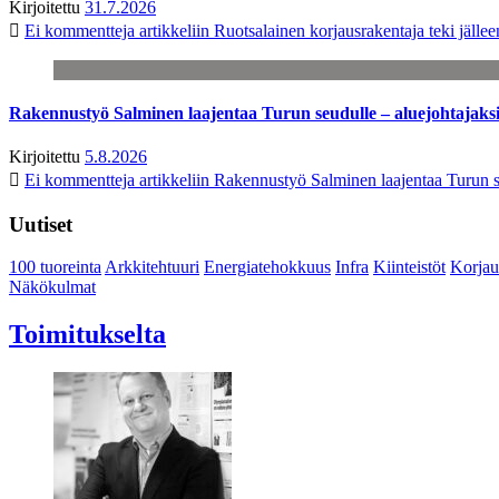
Kirjoitettu
31.7.2026
Ei kommentteja
artikkeliin Ruotsalainen korjausrakentaja teki jäl
Rakennustyö Salminen laajentaa Turun seudulle – aluejohtajaks
Kirjoitettu
5.8.2026
Ei kommentteja
artikkeliin Rakennustyö Salminen laajentaa Turun s
Uutiset
100 tuoreinta
Arkkitehtuuri
Energiatehokkuus
Infra
Kiinteistöt
Korjau
Näkökulmat
Toimitukselta