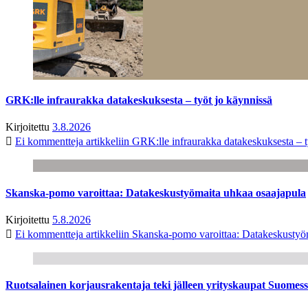
GRK:lle infraurakka datakeskuksesta – työt jo käynnissä
Kirjoitettu
3.8.2026
Ei kommentteja
artikkeliin GRK:lle infraurakka datakeskuksesta – t
Skanska-pomo varoittaa: Datakeskustyömaita uhkaa osaajapula
Kirjoitettu
5.8.2026
Ei kommentteja
artikkeliin Skanska-pomo varoittaa: Datakeskustyö
Ruotsalainen korjausrakentaja teki jälleen yrityskaupat Suome