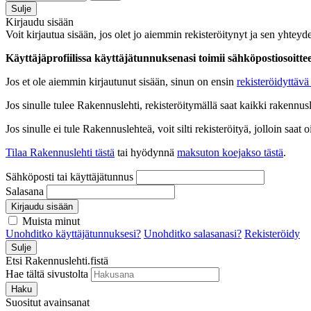
Sulje
Kirjaudu sisään
Voit kirjautua sisään, jos olet jo aiemmin rekisteröitynyt ja sen yhteyde
Käyttäjäprofiilissa käyttäjätunnuksenasi toimii sähköpostiosoittees
Jos et ole aiemmin kirjautunut sisään, sinun on ensin
rekisteröidyttävä 
Jos sinulle tulee Rakennuslehti, rekisteröitymällä saat kaikki rakennusle
Jos sinulle ei tule Rakennuslehteä, voit silti rekisteröityä, jolloin sa
Tilaa Rakennuslehti tästä
tai hyödynnä
maksuton koejakso tästä
.
Sähköposti tai käyttäjätunnus
Salasana
Kirjaudu sisään
Muista minut
Unohditko käyttäjätunnuksesi?
Unohditko salasanasi?
Rekisteröidy
Sulje
Etsi Rakennuslehti.fistä
Hae tältä sivustolta
Haku
Suositut avainsanat