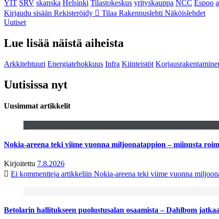
YIT
SRV
skanska
Helsinki
Tilastokeskus
yrityskauppa
NCC
Espoo
Kirjaudu sisään
Rekisteröidy
Tilaa Rakennuslehti
Näköislehdet
Uutiset
Lue lisää näistä aiheista
Arkkitehtuuri
Energiatehokkuus
Infra
Kiinteistöt
Korjausrakentamine
Uutisissa nyt
Uusimmat artikkelit
Nokia-areena teki viime vuonna miljoonatappion – miinusta ro
Kirjoitettu
7.8.2026
Ei kommentteja
artikkeliin Nokia-areena teki viime vuonna miljoo
Betolarin hallitukseen puolustusalan osaamista – Dahlbom jatk