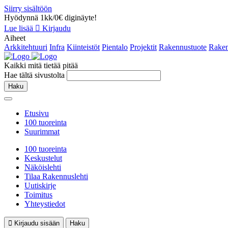
Siirry sisältöön
Hyödynnä 1kk/0€ diginäyte!
Lue lisää
Kirjaudu
Aiheet
Arkkitehtuuri
Infra
Kiinteistöt
Pientalo
Projektit
Rakennustuote
Raken
Kaikki mitä tietää pitää
Hae tältä sivustolta
Haku
Etusivu
100 tuoreinta
Suurimmat
100 tuoreinta
Keskustelut
Näköislehti
Tilaa Rakennuslehti
Uutiskirje
Toimitus
Yhteystiedot
Kirjaudu sisään
Haku