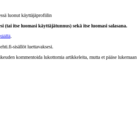
ssä luonut käyttäjäprofiilin
i (tai itse luomasi käyttäjätunnus) sekä itse luomasi salasana.
täällä
.
hti.fi-sisällöt luettavaksesi.
at oikeuden kommentoida lukottomia artikkeleita, mutta et pääse lukemaan l