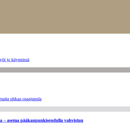
yöt jo käynnissä
maita uhkaa osaajapula
ssa – asema pääkaupunkiseudulla vahvistuu