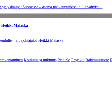
leen yrityskaupat Suomessa – asema pääkaupunkiseudulla vahvistuu
i Heikki Malaska
eudulle – aluejohtajaksi Heikki Malaska
srakentaminen
Koulutus ja tutkimus
Pientalo
Projektit
Rakennustuote
R