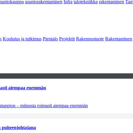
asuntokauppa
asuntorakentaminen
Infra
talotekniikka
rakentaminen
Tam
n
Koulutus ja tutkimus
Pientalo
Projektit
Rakennustuote
Rakentaminen
imasti aiempaa enemmän
natappion – miinusta roimasti aiempaa enemmän
aa puheenjohtajana