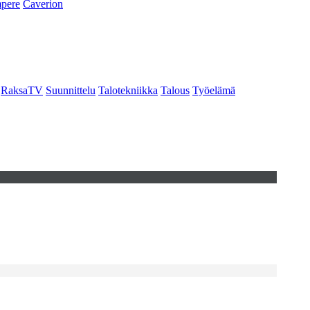
pere
Caverion
RaksaTV
Suunnittelu
Talotekniikka
Talous
Työelämä