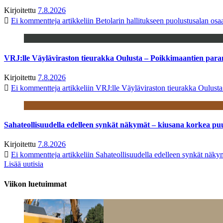
Kirjoitettu
7.8.2026
Ei kommentteja
artikkeliin Betolarin hallitukseen puolustusalan o
VRJ:lle Väyläviraston tieurakka Oulusta – Poikkimaantien par
Kirjoitettu
7.8.2026
Ei kommentteja
artikkeliin VRJ:lle Väyläviraston tieurakka Oulust
Sahateollisuudella edelleen synkät näkymät – kiusana korkea pu
Kirjoitettu
7.8.2026
Ei kommentteja
artikkeliin Sahateollisuudella edelleen synkät näk
Lisää uutisia
Viikon luetuimmat