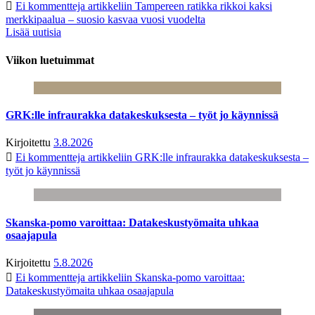
Ei kommentteja
artikkeliin Tampereen ratikka rikkoi kaksi
merkkipaalua – suosio kasvaa vuosi vuodelta
Lisää uutisia
Viikon luetuimmat
GRK:lle infraurakka datakeskuksesta – työt jo käynnissä
Kirjoitettu
3.8.2026
Ei kommentteja
artikkeliin GRK:lle infraurakka datakeskuksesta –
työt jo käynnissä
Skanska-pomo varoittaa: Datakeskustyömaita uhkaa
osaajapula
Kirjoitettu
5.8.2026
Ei kommentteja
artikkeliin Skanska-pomo varoittaa:
Datakeskustyömaita uhkaa osaajapula