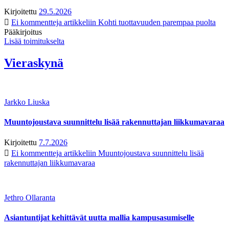
Kirjoitettu
29.5.2026
Ei kommentteja
artikkeliin Kohti tuottavuuden parempaa puolta
Pääkirjoitus
Lisää toimitukselta
Vieraskynä
Jarkko Liuska
Muuntojoustava suunnittelu lisää rakennuttajan liikkumavaraa
Kirjoitettu
7.7.2026
Ei kommentteja
artikkeliin Muuntojoustava suunnittelu lisää
rakennuttajan liikkumavaraa
Jethro Ollaranta
Asiantuntijat kehittävät uutta mallia kampusasumiselle