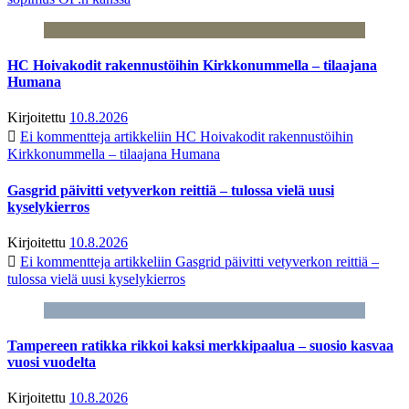
HC Hoivakodit rakennustöihin Kirkkonummella – tilaajana
Humana
Kirjoitettu
10.8.2026
Ei kommentteja
artikkeliin HC Hoivakodit rakennustöihin
Kirkkonummella – tilaajana Humana
Gasgrid päivitti vetyverkon reittiä – tulossa vielä uusi
kyselykierros
Kirjoitettu
10.8.2026
Ei kommentteja
artikkeliin Gasgrid päivitti vetyverkon reittiä –
tulossa vielä uusi kyselykierros
Tampereen ratikka rikkoi kaksi merkkipaalua – suosio kasvaa
vuosi vuodelta
Kirjoitettu
10.8.2026