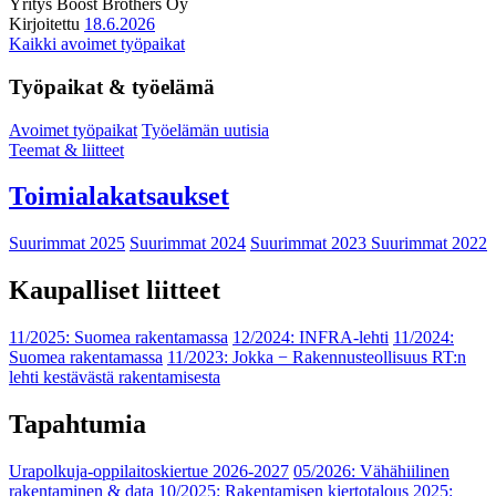
Yritys
Boost Brothers Oy
Kirjoitettu
18.6.2026
Kaikki avoimet työpaikat
Työpaikat & työelämä
Avoimet työpaikat
Työelämän uutisia
Teemat & liitteet
Toimialakatsaukset
Suurimmat 2025
Suurimmat 2024
Suurimmat 2023
Suurimmat 2022
Kaupalliset liitteet
11/2025: Suomea rakentamassa
12/2024: INFRA-lehti
11/2024:
Suomea rakentamassa
11/2023: Jokka − Rakennusteollisuus RT:n
lehti kestävästä rakentamisesta
Tapahtumia
Urapolkuja-oppilaitoskiertue 2026-2027
05/2026: Vähähiilinen
rakentaminen & data
10/2025: Rakentamisen kiertotalous 2025: