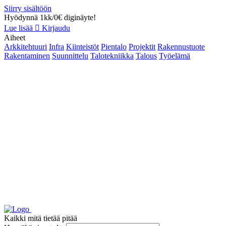
Siirry sisältöön
Hyödynnä 1kk/0€ diginäyte!
Lue lisää
Kirjaudu
Aiheet
Arkkitehtuuri
Infra
Kiinteistöt
Pientalo
Projektit
Rakennustuote
Rakentaminen
Suunnittelu
Talotekniikka
Talous
Työelämä
Kaikki mitä tietää pitää