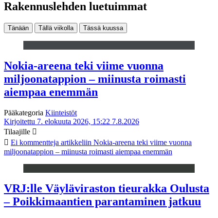
Rakennuslehden luetuimmat
Tänään
Tällä viikolla
Tässä kuussa
Nokia-areena teki viime vuonna
miljoonatappion – miinusta roimasti
aiempaa enemmän
Pääkategoria
Kiinteistöt
Kirjoitettu 7. elokuuta 2026, 15:22
7.8.2026
Tilaajille
Ei kommentteja
artikkeliin Nokia-areena teki viime vuonna
miljoonatappion – miinusta roimasti aiempaa enemmän
VRJ:lle Väyläviraston tieurakka Oulusta
– Poikkimaantien parantaminen jatkuu