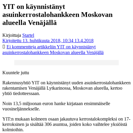
YIT on käynnistänyt
asuinkerrostalohankkeen Moskovan
alueella Venäjällä
Kirjoittaja
Startel
Kirjoitettu 13. huhtikuuta 2018, 10:34
13.4.2018
Ei kommentteja
artikkeliin YIT on käynnistänyt
asuinkerrostalohankkeen Moskovan alueella Venäjällä
Kuuntele juttu
Rakennusyhtiö YIT on käynnistänyt uuden asuinkerrostalohankkeen
rakentamisen Venäjällä Lytkarinossa, Moskovan alueella, kertoo
yhtiö tiedotteessaan.
Noin 13,5 miljoonan euron hanke kirjataan ensimmäiselle
vuosineljännekselle.
YIT:n mukaan kolmeen osaan jakautuva kerrostalokompleksi on 17-
kerroksinen ja sisältää 306 asuntoa, joiden koko vaihtelee yksiöistä
kolmioihin.