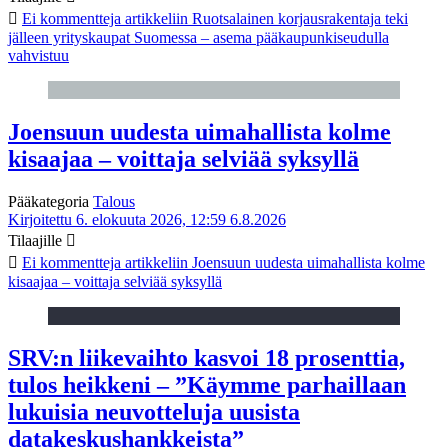
Ei kommentteja
artikkeliin Ruotsalainen korjausrakentaja teki
jälleen yrityskaupat Suomessa – asema pääkaupunkiseudulla
vahvistuu
Joensuun uudesta uimahallista kolme
kisaajaa – voittaja selviää syksyllä
Pääkategoria
Talous
Kirjoitettu 6. elokuuta 2026, 12:59
6.8.2026
Tilaajille
Ei kommentteja
artikkeliin Joensuun uudesta uimahallista kolme
kisaajaa – voittaja selviää syksyllä
SRV:n liikevaihto kasvoi 18 prosenttia,
tulos heikkeni – ”Käymme parhaillaan
lukuisia neuvotteluja uusista
datakeskushankkeista”