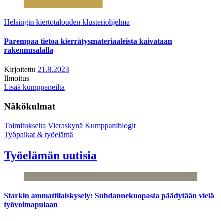
Helsingin kiertotalouden klusteriohjelma
Parempaa tietoa kierrätysmateriaaleista kaivataan
rakennusalalla
Kirjoitettu
21.8.2023
Ilmoitus
Lisää kumppaneilta
Näkökulmat
Toimitukselta
Vieraskynä
Kumppaniblogit
Työpaikat & työelämä
Työelämän uutisia
Starkin ammattilaiskysely: Suhdannekuopasta päädytään vielä
työvoimapulaan