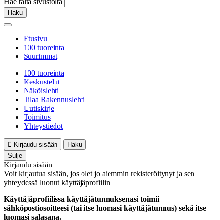
Hae tältä sivustolta
Haku
Etusivu
100 tuoreinta
Suurimmat
100 tuoreinta
Keskustelut
Näköislehti
Tilaa Rakennuslehti
Uutiskirje
Toimitus
Yhteystiedot
Kirjaudu sisään
Haku
Sulje
Kirjaudu sisään
Voit kirjautua sisään, jos olet jo aiemmin rekisteröitynyt ja sen
yhteydessä luonut käyttäjäprofiilin
Käyttäjäprofiilissa käyttäjätunnuksenasi toimii
sähköpostiosoitteesi (tai itse luomasi käyttäjätunnus) sekä itse
luomasi salasana.