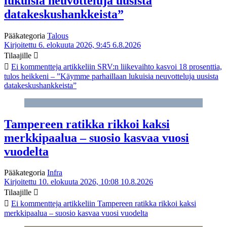
lukuisia neuvotteluja uusista
datakeskushankkeista”
Pääkategoria
Talous
Kirjoitettu 6. elokuuta 2026, 9:45
6.8.2026
Tilaajille
Ei kommentteja
artikkeliin SRV:n liikevaihto kasvoi 18 prosenttia,
tulos heikkeni – ”Käymme parhaillaan lukuisia neuvotteluja uusista
datakeskushankkeista”
Tampereen ratikka rikkoi kaksi
merkkipaalua – suosio kasvaa vuosi
vuodelta
Pääkategoria
Infra
Kirjoitettu 10. elokuuta 2026, 10:08
10.8.2026
Tilaajille
Ei kommentteja
artikkeliin Tampereen ratikka rikkoi kaksi
merkkipaalua – suosio kasvaa vuosi vuodelta