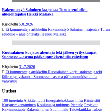
Rakennustyö Salminen laajentaa Turun seudulle –
aluejohtajaksi Heikki Malaska
Kirjoitettu
5.8.2026
Ei kommentteja
artikkeliin Rakennustyö Salminen laajentaa Turun
seudulle – aluejohtajaksi Heikki Malaska
Ruotsalainen korjausrakentaja teki jälleen yrityskaupat
Suomessa – asema pääkaupunkiseudulla vahvistuu
Kirjoitettu
31.7.2026
Ei kommentteja
artikkeliin Ruotsalainen korjausrakentaja teki
jälleen yrityskaupat Suomessa – asema pääkaupunkiseudulla
vahvistuu
Uutiset
100 tuoreinta
Arkkitehtuuri
Energiatehokkuus
Infra
Kiinteistöt
Korjausrakentaminen
Koulutus ja tutkimus
Pientalo
Projektit
Rakennustuote
Rakentaminen
Suunnittelu
Talotekniikka
Talous