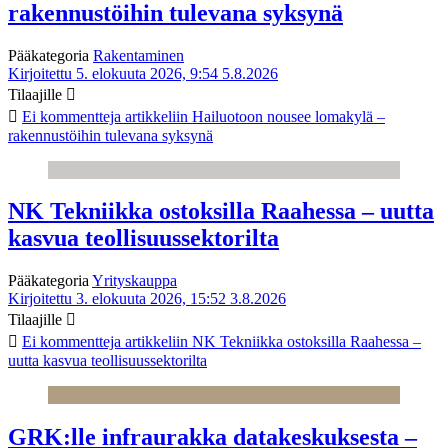
rakennustöihin tulevana syksynä
Pääkategoria
Rakentaminen
Kirjoitettu 5. elokuuta 2026, 9:54
5.8.2026
Tilaajille
Ei kommentteja
artikkeliin Hailuotoon nousee lomakylä –
rakennustöihin tulevana syksynä
NK Tekniikka ostoksilla Raahessa – uutta
kasvua teollisuussektorilta
Pääkategoria
Yrityskauppa
Kirjoitettu 3. elokuuta 2026, 15:52
3.8.2026
Tilaajille
Ei kommentteja
artikkeliin NK Tekniikka ostoksilla Raahessa –
uutta kasvua teollisuussektorilta
GRK:lle infraurakka datakeskuksesta –