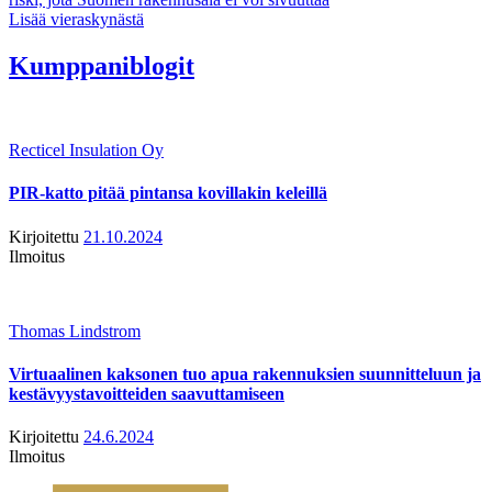
Lisää vieraskynästä
Kumppaniblogit
Recticel Insulation Oy
PIR-katto pitää pintansa kovillakin keleillä
Kirjoitettu
21.10.2024
Ilmoitus
Thomas Lindstrom
Virtuaalinen kaksonen tuo apua rakennuksien suunnitteluun ja
kestävyystavoitteiden saavuttamiseen
Kirjoitettu
24.6.2024
Ilmoitus