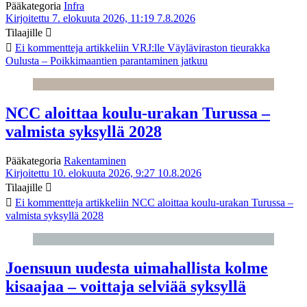
Pääkategoria
Infra
Kirjoitettu 7. elokuuta 2026, 11:19
7.8.2026
Tilaajille
Ei kommentteja
artikkeliin VRJ:lle Väyläviraston tieurakka
Oulusta – Poikkimaantien parantaminen jatkuu
NCC aloittaa koulu-urakan Turussa –
valmista syksyllä 2028
Pääkategoria
Rakentaminen
Kirjoitettu 10. elokuuta 2026, 9:27
10.8.2026
Tilaajille
Ei kommentteja
artikkeliin NCC aloittaa koulu-urakan Turussa –
valmista syksyllä 2028
Joensuun uudesta uimahallista kolme
kisaajaa – voittaja selviää syksyllä