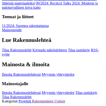
Jätteistä materiaaleiksi
09/2024: Recticel Talks 2024: Moderni ja
paloturvallinen loiva katto
Teemat ja liitteet
11/2024: Suomea rakentamassa
Mainostajalle
Lue Rakennuslehteä
Tilaa Rakennuslehti
Kirjaudu näköislehteen
Tilaa uutiskirje
RSS-
syöte
Mainosta & ilmoita
Ilmoita Rakennuslehdessä
Myynnin yhteystiedot
Mainostajalle
Ilmoita Rakennuslehdessä
Myynnin yhteystiedot
Tilaa uutiskirje
Tilaa Rakennuslehti
Kategoriat
Projektit
Rakentaminen
Uutiset