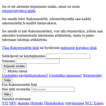
Jos et ole aiemmin kirjautunut sisään, sinun on ensin
rekisteröidyttävä täällä
.
Jos sinulle tulee Rakennuslehti, rekisteröitymällä saat kaikki
rakennuslehti.fi-sisällöt luettavaksesi.
Jos sinulle ei tule Rakennuslehteä, voit silti rekisteröityä, jolloin saat
oikeuden kommentoida lukottomia artikkeleita, mutta et pääse
lukemaan lukittuja artikkeleita.
Tilaa Rakennuslehti tästä
tai hyödynnä
maksuton koejakso tästä
.
Sähköposti tai käyttäjätunnus
Salasana
Kirjaudu sisään
Muista minut
Unohditko käyttäjätunnuksesi?
Unohditko salasanasi?
Rekisteröidy
Sulje
Etsi Rakennuslehti.fistä
Hae tältä sivustolta
Haku
Suositut avainsanat
YIT
SRV
skanska
Helsinki
Tilastokeskus
yrityskauppa
NCC
Espoo