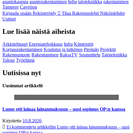
asuntokauppa
asuntorakentaminen
Infra
talotekniikka
rakentaminen
Tampere
Caverion
Kirjaudu sisään
Rekisteröidy
Tilaa Rakennuslehti
Näköislehdet
Uutiset
Lue lisää näistä aiheista
Arkkitehtuuri
Energiatehokkuus
Infra
Kiinteistöt
Korjausrakentaminen
Koulutus ja tutkimus
Pientalo
Projektit
Rakennustuote
Rakentaminen
RaksaTV
Suunnittelu
Talotekniikka
Talous
Työelämä
Uutisissa nyt
Uusimmat artikkelit
Lumo otti lainaa lainanmaksuun – uusi sopimus OP:n kanssa
Kirjoitettu
10.8.2026
Ei kommentteja
artikkeliin Lumo otti lainaa lainanmaksuun – uusi
sopimus OP:n kanssa