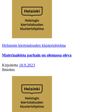
Helsingin kiertotalouden klusteriohjelma
Materiaaleista parhain on olemassa oleva
Kirjoitettu
18.9.2023
Ilmoitus