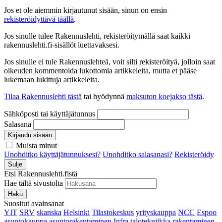
Jos et ole aiemmin kirjautunut sisään, sinun on ensin
rekisteröidyttävä täällä
.
Jos sinulle tulee Rakennuslehti, rekisteröitymällä saat kaikki
rakennuslehti.fi-sisällöt luettavaksesi.
Jos sinulle ei tule Rakennuslehteä, voit silti rekisteröityä, jolloin saat
oikeuden kommentoida lukottomia artikkeleita, mutta et pääse
lukemaan lukittuja artikkeleita.
Tilaa Rakennuslehti tästä
tai hyödynnä
maksuton koejakso tästä
.
Sähköposti tai käyttäjätunnus
Salasana
Kirjaudu sisään
Muista minut
Unohditko käyttäjätunnuksesi?
Unohditko salasanasi?
Rekisteröidy
Sulje
Etsi Rakennuslehti.fistä
Hae tältä sivustolta
Haku
Suositut avainsanat
YIT
SRV
skanska
Helsinki
Tilastokeskus
yrityskauppa
NCC
Espoo
asuntokauppa
asuntorakentaminen
Infra
talotekniikka
rakentaminen