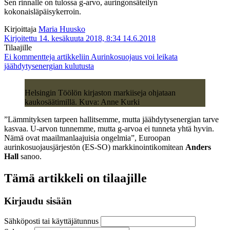
Sen rinnalle on tulossa g-arvo, auringonsäteilyn
kokonaisläpäisykerroin.
Kirjoittaja
Maria Huusko
Kirjoitettu 14. kesäkuuta 2018, 8:34
14.6.2018
Tilaajille
Ei kommentteja
artikkeliin Aurinkosuojaus voi leikata
jäähdytysenergian kulutusta
Helsingin Töölön kirjaston markiiseja ohjataan
kaukosäätimillä. Kuva: Anne Kurki
”Lämmityksen tarpeen hallitsemme, mutta jäähdytysenergian tarve
kasvaa. U-arvon tunnemme, mutta g-arvoa ei tunneta yhtä hyvin.
Nämä ovat maailmanlaajuisia ongelmia”, Euroopan
aurinkosuojausjärjestön (ES-SO) markkinointikomitean
Anders
Hall
sanoo.
Tämä artikkeli on tilaajille
Kirjaudu sisään
Sähköposti tai käyttäjätunnus