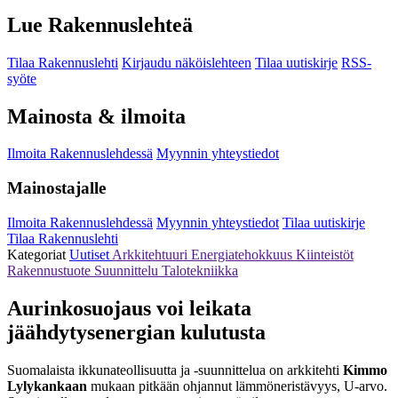
Lue Rakennuslehteä
Tilaa Rakennuslehti
Kirjaudu näköislehteen
Tilaa uutiskirje
RSS-
syöte
Mainosta & ilmoita
Ilmoita Rakennuslehdessä
Myynnin yhteystiedot
Mainostajalle
Ilmoita Rakennuslehdessä
Myynnin yhteystiedot
Tilaa uutiskirje
Tilaa Rakennuslehti
Kategoriat
Uutiset
Arkkitehtuuri
Energiatehokkuus
Kiinteistöt
Rakennustuote
Suunnittelu
Talotekniikka
Aurinkosuojaus voi leikata
jäähdytysenergian kulutusta
Suomalaista ikkunateollisuutta ja -suunnittelua on arkkitehti
Kimmo
Lylykankaan
mukaan pitkään ohjannut lämmöneristävyys, U-arvo.