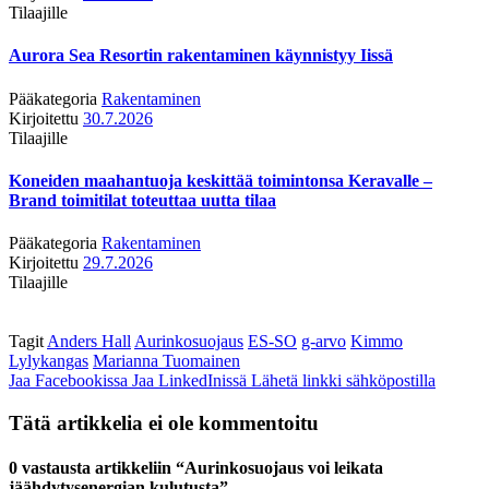
Tilaajille
Aurora Sea Resortin rakentaminen käynnistyy Iissä
Pääkategoria
Rakentaminen
Kirjoitettu
30.7.2026
Tilaajille
Koneiden maahantuoja keskittää toimintonsa Keravalle –
Brand toimitilat toteuttaa uutta tilaa
Pääkategoria
Rakentaminen
Kirjoitettu
29.7.2026
Tilaajille
Tagit
Anders Hall
Aurinkosuojaus
ES-SO
g-arvo
Kimmo
Lylykangas
Marianna Tuomainen
Jaa Facebookissa
Jaa LinkedInissä
Lähetä linkki sähköpostilla
Tätä artikkelia ei ole kommentoitu
0 vastausta artikkeliin “Aurinkosuojaus voi leikata
jäähdytysenergian kulutusta”