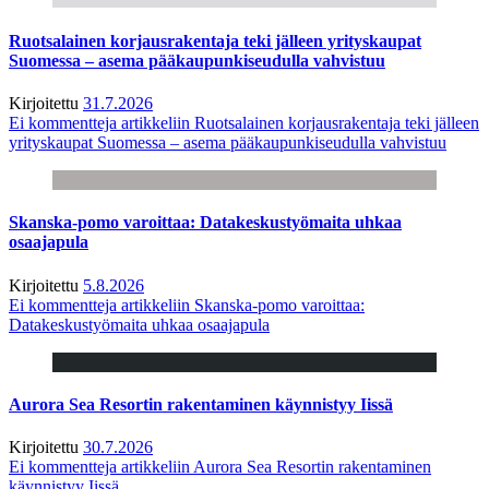
Ruotsalainen korjausrakentaja teki jälleen yrityskaupat
Suomessa – asema pääkaupunkiseudulla vahvistuu
Kirjoitettu
31.7.2026
Ei kommentteja
artikkeliin Ruotsalainen korjausrakentaja teki jälleen
yrityskaupat Suomessa – asema pääkaupunkiseudulla vahvistuu
Skanska-pomo varoittaa: Datakeskustyömaita uhkaa
osaajapula
Kirjoitettu
5.8.2026
Ei kommentteja
artikkeliin Skanska-pomo varoittaa:
Datakeskustyömaita uhkaa osaajapula
Aurora Sea Resortin rakentaminen käynnistyy Iissä
Kirjoitettu
30.7.2026
Ei kommentteja
artikkeliin Aurora Sea Resortin rakentaminen
käynnistyy Iissä