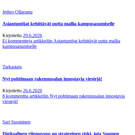
Jethro Ollaranta
Asiantuntijat kehittävät uutta mallia kampusasumiselle
Kirjoitettu
29.6.2026
Ei kommentteja
artikkeliin Asiantuntijat kehittävät uutta mallia
kampusasumiselle
Tarkastaja
Nyt pohtimaan rakennusalan innostavia viestejä!
Kirjoitettu
26.6.2026
8 kommenttia
artikkeliin Nyt pohtimaan rakennusalan innostavia
viestejä!
Sari Suominen
Digitaalinen riippuvuus on strateginen riski, jota Suomen