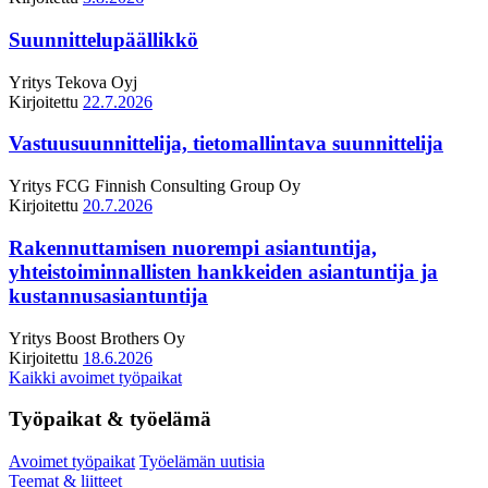
Suunnittelupäällikkö
Yritys
Tekova Oyj
Kirjoitettu
22.7.2026
Vastuusuunnittelija, tietomallintava suunnittelija
Yritys
FCG Finnish Consulting Group Oy
Kirjoitettu
20.7.2026
Rakennuttamisen nuorempi asiantuntija,
yhteistoiminnallisten hankkeiden asiantuntija ja
kustannusasiantuntija
Yritys
Boost Brothers Oy
Kirjoitettu
18.6.2026
Kaikki avoimet työpaikat
Työpaikat & työelämä
Avoimet työpaikat
Työelämän uutisia
Teemat & liitteet