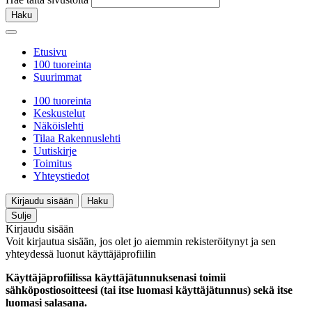
Haku
Etusivu
100 tuoreinta
Suurimmat
100 tuoreinta
Keskustelut
Näköislehti
Tilaa Rakennuslehti
Uutiskirje
Toimitus
Yhteystiedot
Kirjaudu sisään
Haku
Sulje
Kirjaudu sisään
Voit kirjautua sisään, jos olet jo aiemmin rekisteröitynyt ja sen
yhteydessä luonut käyttäjäprofiilin
Käyttäjäprofiilissa käyttäjätunnuksenasi toimii
sähköpostiosoitteesi (tai itse luomasi käyttäjätunnus) sekä itse
luomasi salasana.