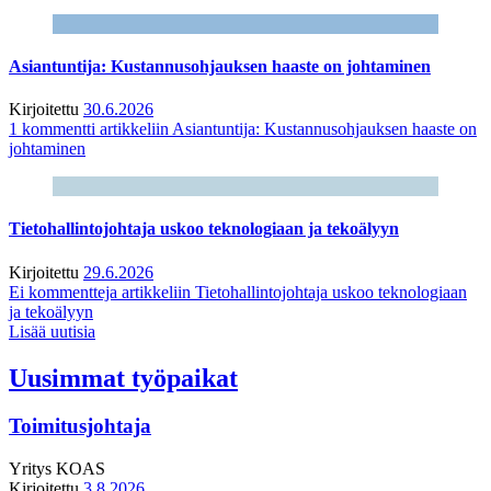
Asiantuntija: Kustannusohjauksen haaste on johtaminen
Kirjoitettu
30.6.2026
1 kommentti
artikkeliin Asiantuntija: Kustannusohjauksen haaste on
johtaminen
Tietohallintojohtaja uskoo teknologiaan ja tekoälyyn
Kirjoitettu
29.6.2026
Ei kommentteja
artikkeliin Tietohallintojohtaja uskoo teknologiaan
ja tekoälyyn
Lisää uutisia
Uusimmat työpaikat
Toimitusjohtaja
Yritys
KOAS
Kirjoitettu
3.8.2026