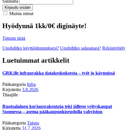
Salasana
Kirjaudu sisään
Muista minut
Hyödynnä 1kk/0€ diginäyte!
Tutustu tästä
Unohditko käyttäjätunnuksesi?
Unohditko salasanasi?
Rekisteröidy
Luetuimmat artikkelit
GRK:lle infraurakka datakeskuksesta – työt jo käynnissä
Pääkategoria
Infra
Kirjoitettu
3.8.2026
Tilaajille
Ruotsalainen korjausrakentaja teki jälleen yrityskaupat
Suomessa – asema pääkaupunkiseudulla vahvistuu
Pääkategoria
Talous
Kirjoitettu
31.7.2026