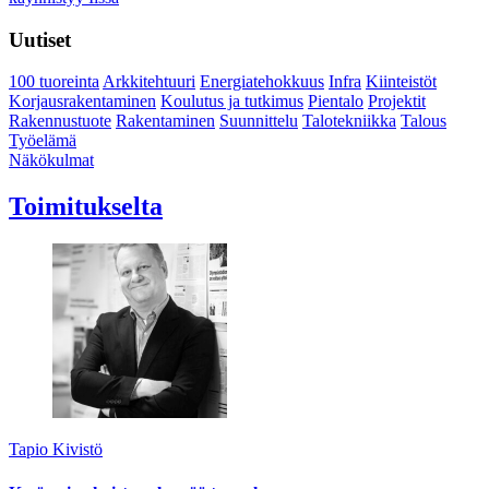
Uutiset
100 tuoreinta
Arkkitehtuuri
Energiatehokkuus
Infra
Kiinteistöt
Korjausrakentaminen
Koulutus ja tutkimus
Pientalo
Projektit
Rakennustuote
Rakentaminen
Suunnittelu
Talotekniikka
Talous
Työelämä
Näkökulmat
Toimitukselta
Tapio Kivistö