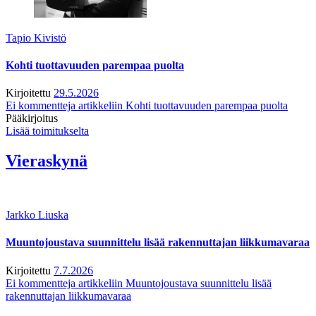
Tapio Kivistö
Kohti tuottavuuden parempaa puolta
Kirjoitettu
29.5.2026
Ei kommentteja
artikkeliin Kohti tuottavuuden parempaa puolta
Pääkirjoitus
Lisää toimitukselta
Vieraskynä
Jarkko Liuska
Muuntojoustava suunnittelu lisää rakennuttajan liikkumavaraa
Kirjoitettu
7.7.2026
Ei kommentteja
artikkeliin Muuntojoustava suunnittelu lisää
rakennuttajan liikkumavaraa