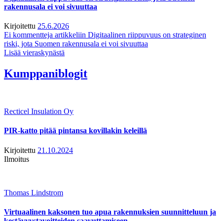
rakennusala ei voi sivuuttaa
Kirjoitettu
25.6.2026
Ei kommentteja
artikkeliin Digitaalinen riippuvuus on strateginen
riski, jota Suomen rakennusala ei voi sivuuttaa
Lisää vieraskynästä
Kumppaniblogit
Recticel Insulation Oy
PIR-katto pitää pintansa kovillakin keleillä
Kirjoitettu
21.10.2024
Ilmoitus
Thomas Lindstrom
Virtuaalinen kaksonen tuo apua rakennuksien suunnitteluun ja
kestävyystavoitteiden saavuttamiseen