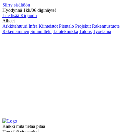
Siirry sisältöön
Hyödynnä 1kk/0€ diginäyte!
Lue lisää
Kirjaudu
Aiheet
Arkkitehtuuri
Infra
Kiinteistöt
Pientalo
Projektit
Rakennustuote
Rakentaminen
Suunnittelu
Talotekniikka
Talous
Työelämä
Kaikki mitä tietää pitää
Hae tältä sivustolta