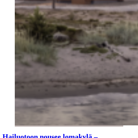
Hailuotoon nousee lomakylä –