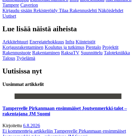
Tampere
Caverion
Kirjaudu sisään
Rekisteröidy
Tilaa Rakennuslehti
Näköislehdet
Uutiset
Lue lisää näistä aiheista
Arkkitehtuuri
Energiatehokkuus
Infra
Kiinteistöt
Korjausrakentaminen
Koulutus ja tutkimus
Pientalo
Projektit
Rakennustuote
Rakentaminen
RaksaTV
Suunnittelu
Talotekniikka
Talous
Työelämä
Uutisissa nyt
Uusimmat artikkelit
Tampereelle Pirkanmaan ensimmäiset Joutsenmerkki-talot –
rakentajana JM Suomi
Kirjoitettu
6.8.2026
Ei kommentteja
artikkeliin Tampereelle Pirkanmaan ensimmäiset