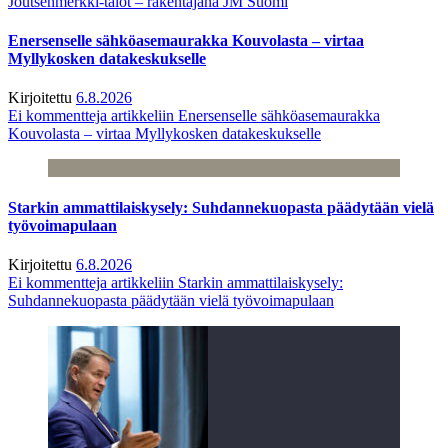
Joutsenmerkki-talot – rakentajana JM Suomi
Enersenselle sähköasemaurakka Kouvolasta – virtaa
Myllykosken datakeskukselle
Kirjoitettu
6.8.2026
Ei kommentteja
artikkeliin Enersenselle sähköasemaurakka
Kouvolasta – virtaa Myllykosken datakeskukselle
Starkin ammattilaiskysely: Suhdannekuopasta päädytään vielä
työvoimapulaan
Kirjoitettu
6.8.2026
Ei kommentteja
artikkeliin Starkin ammattilaiskysely:
Suhdannekuopasta päädytään vielä työvoimapulaan