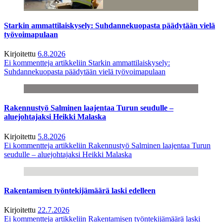
Starkin ammattilaiskysely: Suhdannekuopasta päädytään vielä
työvoimapulaan
Kirjoitettu
6.8.2026
Ei kommentteja
artikkeliin Starkin ammattilaiskysely:
Suhdannekuopasta päädytään vielä työvoimapulaan
Rakennustyö Salminen laajentaa Turun seudulle –
aluejohtajaksi Heikki Malaska
Kirjoitettu
5.8.2026
Ei kommentteja
artikkeliin Rakennustyö Salminen laajentaa Turun
seudulle – aluejohtajaksi Heikki Malaska
Rakentamisen työntekijämäärä laski edelleen
Kirjoitettu
22.7.2026
Ei kommentteja
artikkeliin Rakentamisen työntekijämäärä laski