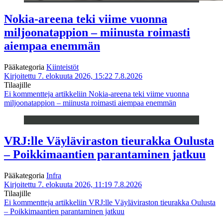
Nokia-areena teki viime vuonna
miljoonatappion – miinusta roimasti
aiempaa enemmän
Pääkategoria
Kiinteistöt
Kirjoitettu 7. elokuuta 2026, 15:22
7.8.2026
Tilaajille
Ei kommentteja
artikkeliin Nokia-areena teki viime vuonna
miljoonatappion – miinusta roimasti aiempaa enemmän
VRJ:lle Väyläviraston tieurakka Oulusta
– Poikkimaantien parantaminen jatkuu
Pääkategoria
Infra
Kirjoitettu 7. elokuuta 2026, 11:19
7.8.2026
Tilaajille
Ei kommentteja
artikkeliin VRJ:lle Väyläviraston tieurakka Oulusta
– Poikkimaantien parantaminen jatkuu