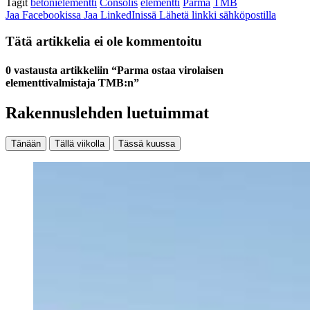
Tagit
betonielementti
Consolis
elementti
Parma
TMB
Jaa Facebookissa
Jaa LinkedInissä
Lähetä linkki sähköpostilla
Tätä artikkelia ei ole kommentoitu
0 vastausta artikkeliin “Parma ostaa virolaisen
elementtivalmistaja TMB:n”
Rakennuslehden luetuimmat
Tänään
Tällä viikolla
Tässä kuussa