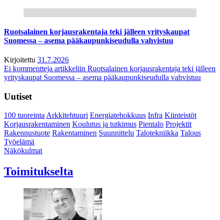
Ruotsalainen korjausrakentaja teki jälleen yrityskaupat
Suomessa – asema pääkaupunkiseudulla vahvistuu
Kirjoitettu
31.7.2026
Ei kommentteja
artikkeliin Ruotsalainen korjausrakentaja teki jälleen
yrityskaupat Suomessa – asema pääkaupunkiseudulla vahvistuu
Uutiset
100 tuoreinta
Arkkitehtuuri
Energiatehokkuus
Infra
Kiinteistöt
Korjausrakentaminen
Koulutus ja tutkimus
Pientalo
Projektit
Rakennustuote
Rakentaminen
Suunnittelu
Talotekniikka
Talous
Työelämä
Näkökulmat
Toimitukselta