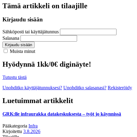
Tämä artikkeli on tilaajille
Kirjaudu sisään
Sähköposti tai käyttäjätunnus
Salasana
Kirjaudu sisään
Muista minut
Hyödynnä 1kk/0€ diginäyte!
Tutustu tästä
Unohditko käyttäjätunnuksesi?
Unohditko salasanasi?
Rekisteröidy
Luetuimmat artikkelit
GRK:lle infraurakka datakeskuksesta – työt jo käynnissä
Pääkategoria
Infra
Kirjoitettu
3.8.2026
Tilaajille