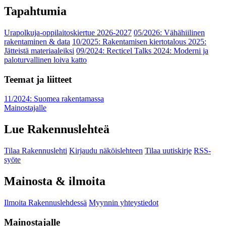
Tapahtumia
Urapolkuja-oppilaitoskiertue 2026-2027
05/2026: Vähähiilinen
rakentaminen & data
10/2025: Rakentamisen kiertotalous 2025:
Jätteistä materiaaleiksi
09/2024: Recticel Talks 2024: Moderni ja
paloturvallinen loiva katto
Teemat ja liitteet
11/2024: Suomea rakentamassa
Mainostajalle
Lue Rakennuslehteä
Tilaa Rakennuslehti
Kirjaudu näköislehteen
Tilaa uutiskirje
RSS-
syöte
Mainosta & ilmoita
Ilmoita Rakennuslehdessä
Myynnin yhteystiedot
Mainostajalle