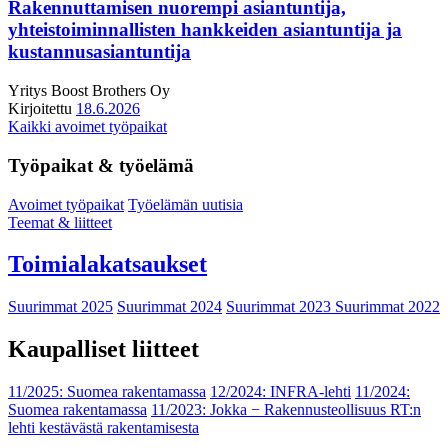
Rakennuttamisen nuorempi asiantuntija,
yhteistoiminnallisten hankkeiden asiantuntija ja
kustannusasiantuntija
Yritys
Boost Brothers Oy
Kirjoitettu
18.6.2026
Kaikki avoimet työpaikat
Työpaikat & työelämä
Avoimet työpaikat
Työelämän uutisia
Teemat & liitteet
Toimialakatsaukset
Suurimmat 2025
Suurimmat 2024
Suurimmat 2023
Suurimmat 2022
Kaupalliset liitteet
11/2025: Suomea rakentamassa
12/2024: INFRA-lehti
11/2024:
Suomea rakentamassa
11/2023: Jokka − Rakennusteollisuus RT:n
lehti kestävästä rakentamisesta