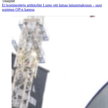
Tilaajille
Ei kommentteja
artikkeliin Lumo otti lainaa lainanmaksuun – uusi
sopimus OP:n kanssa