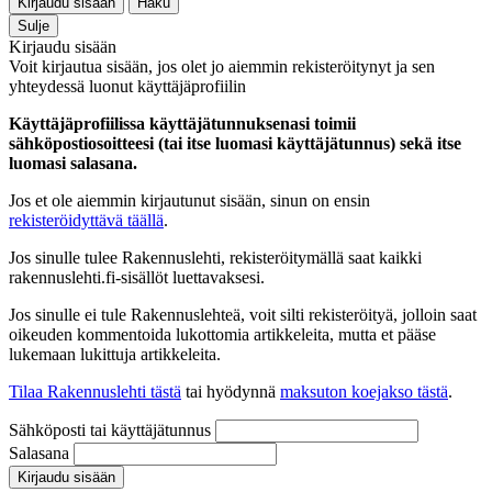
Kirjaudu sisään
Haku
Sulje
Kirjaudu sisään
Voit kirjautua sisään, jos olet jo aiemmin rekisteröitynyt ja sen
yhteydessä luonut käyttäjäprofiilin
Käyttäjäprofiilissa käyttäjätunnuksenasi toimii
sähköpostiosoitteesi (tai itse luomasi käyttäjätunnus) sekä itse
luomasi salasana.
Jos et ole aiemmin kirjautunut sisään, sinun on ensin
rekisteröidyttävä täällä
.
Jos sinulle tulee Rakennuslehti, rekisteröitymällä saat kaikki
rakennuslehti.fi-sisällöt luettavaksesi.
Jos sinulle ei tule Rakennuslehteä, voit silti rekisteröityä, jolloin saat
oikeuden kommentoida lukottomia artikkeleita, mutta et pääse
lukemaan lukittuja artikkeleita.
Tilaa Rakennuslehti tästä
tai hyödynnä
maksuton koejakso tästä
.
Sähköposti tai käyttäjätunnus
Salasana
Kirjaudu sisään