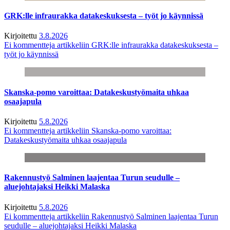
GRK:lle infraurakka datakeskuksesta – työt jo käynnissä
Kirjoitettu
3.8.2026
Ei kommentteja
artikkeliin GRK:lle infraurakka datakeskuksesta –
työt jo käynnissä
Skanska-pomo varoittaa: Datakeskustyömaita uhkaa
osaajapula
Kirjoitettu
5.8.2026
Ei kommentteja
artikkeliin Skanska-pomo varoittaa:
Datakeskustyömaita uhkaa osaajapula
Rakennustyö Salminen laajentaa Turun seudulle –
aluejohtajaksi Heikki Malaska
Kirjoitettu
5.8.2026
Ei kommentteja
artikkeliin Rakennustyö Salminen laajentaa Turun
seudulle – aluejohtajaksi Heikki Malaska