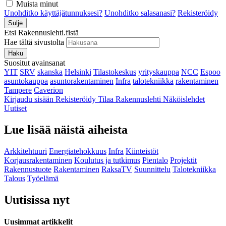
Muista minut
Unohditko käyttäjätunnuksesi?
Unohditko salasanasi?
Rekisteröidy
Sulje
Etsi Rakennuslehti.fistä
Hae tältä sivustolta
Haku
Suositut avainsanat
YIT
SRV
skanska
Helsinki
Tilastokeskus
yrityskauppa
NCC
Espoo
asuntokauppa
asuntorakentaminen
Infra
talotekniikka
rakentaminen
Tampere
Caverion
Kirjaudu sisään
Rekisteröidy
Tilaa Rakennuslehti
Näköislehdet
Uutiset
Lue lisää näistä aiheista
Arkkitehtuuri
Energiatehokkuus
Infra
Kiinteistöt
Korjausrakentaminen
Koulutus ja tutkimus
Pientalo
Projektit
Rakennustuote
Rakentaminen
RaksaTV
Suunnittelu
Talotekniikka
Talous
Työelämä
Uutisissa nyt
Uusimmat artikkelit