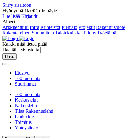
Siirry sisältöön
Hyödynnä 1kk/0€ diginäyte!
Lue lisää
Kirjaudu
Aiheet
Arkkitehtuuri
Infra
Kiinteistöt
Pientalo
Projektit
Rakennustuote
Rakentaminen
Suunnittelu
Talotekniikka
Talous
Työelämä
Kaikki mitä tietää pitää
Hae tältä sivustolta
Haku
Etusivu
100 tuoreinta
Suurimmat
100 tuoreinta
Keskustelut
Näköislehti
Tilaa Rakennuslehti
Uutiskirje
Toimitus
Yhteystiedot