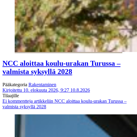
NCC aloittaa koulu-urakan Turussa –
valmista syksyllä 2028
Pääkategoria
Rakentaminen
Kirjoitettu 10. elokuuta 2026, 9:27
10.8.2026
Tilaajille
Ei kommentteja
artikkeliin NCC aloittaa koulu-urakan Turussa –
valmista syksyllä 2028