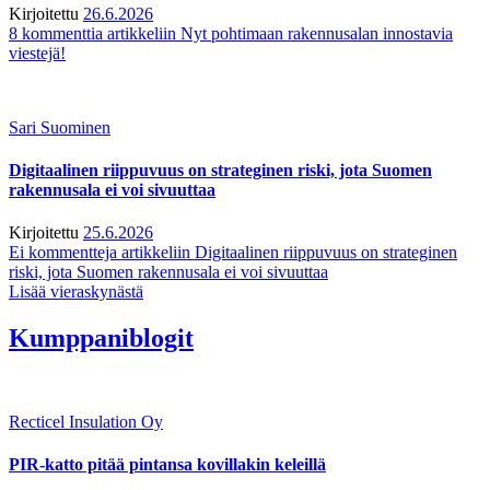
Kirjoitettu
26.6.2026
8 kommenttia
artikkeliin Nyt pohtimaan rakennusalan innostavia
viestejä!
Sari Suominen
Digitaalinen riippuvuus on strateginen riski, jota Suomen
rakennusala ei voi sivuuttaa
Kirjoitettu
25.6.2026
Ei kommentteja
artikkeliin Digitaalinen riippuvuus on strateginen
riski, jota Suomen rakennusala ei voi sivuuttaa
Lisää vieraskynästä
Kumppaniblogit
Recticel Insulation Oy
PIR-katto pitää pintansa kovillakin keleillä