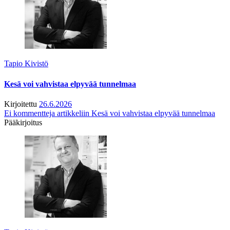
Tapio Kivistö
Kesä voi vahvistaa elpyvää tunnelmaa
Kirjoitettu
26.6.2026
Ei kommentteja
artikkeliin Kesä voi vahvistaa elpyvää tunnelmaa
Pääkirjoitus