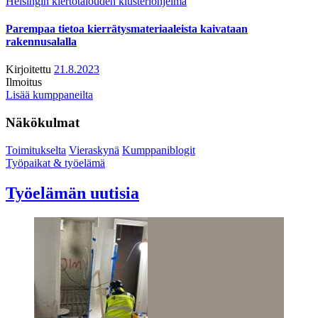
Helsingin kiertotalouden klusteriohjelma
Parempaa tietoa kierrätysmateriaaleista kaivataan
rakennusalalla
Kirjoitettu
21.8.2023
Ilmoitus
Lisää kumppaneilta
Näkökulmat
Toimitukselta
Vieraskynä
Kumppaniblogit
Työpaikat & työelämä
Työelämän uutisia