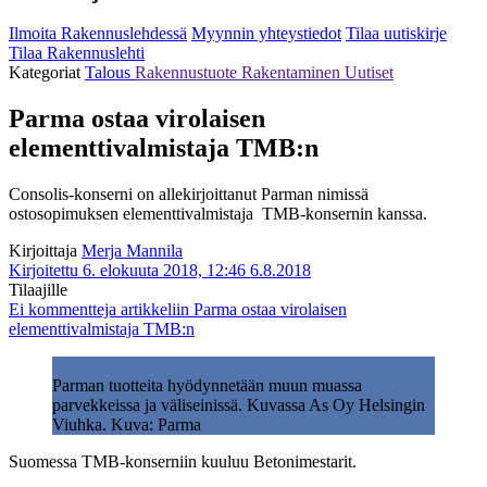
Ilmoita Rakennuslehdessä
Myynnin yhteystiedot
Tilaa uutiskirje
Tilaa Rakennuslehti
Kategoriat
Talous
Rakennustuote
Rakentaminen
Uutiset
Parma ostaa virolaisen
elementtivalmistaja TMB:n
Consolis-konserni on allekirjoittanut Parman nimissä
ostosopimuksen elementtivalmistaja TMB-konsernin kanssa.
Kirjoittaja
Merja Mannila
Kirjoitettu 6. elokuuta 2018, 12:46
6.8.2018
Tilaajille
Ei kommentteja
artikkeliin Parma ostaa virolaisen
elementtivalmistaja TMB:n
Parman tuotteita hyödynnetään muun muassa
parvekkeissa ja väliseinissä. Kuvassa As Oy Helsingin
Viuhka. Kuva: Parma
Suomessa TMB-konserniin kuuluu Betonimestarit.