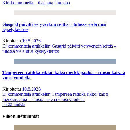
Kirkkonummella – tilaajana Humana
Gasgrid päivitti vetyverkon reittiä – tulossa vielä uusi
kyselykierros
Kirjoitettu
10.8.2026
Ei kommentteja
artikkeliin Gasgrid päivitti vetyverkon reittiä –
tulossa vielä uusi kyselykierros
Tampereen ratikka rikkoi kaksi merkkipaalua – suosio kasvaa
vuosi vuodelta
Kirjoitettu
10.8.2026
Ei kommentteja
artikkeliin Tampereen ratikka rikkoi kaksi
merkkipaalua – suosio kasvaa vuosi vuodelta
Lisää uutisia
Viikon luetuimmat