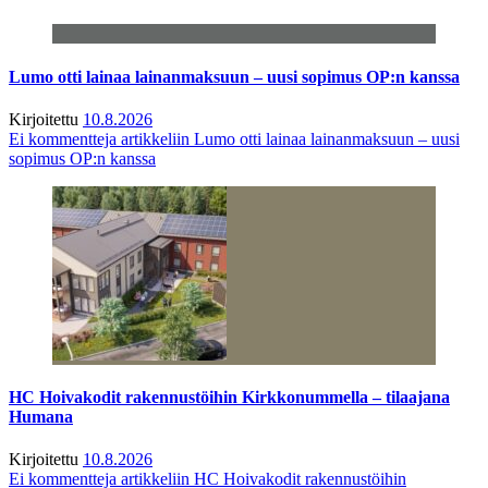
Lumo otti lainaa lainanmaksuun – uusi sopimus OP:n kanssa
Kirjoitettu
10.8.2026
Ei kommentteja
artikkeliin Lumo otti lainaa lainanmaksuun – uusi
sopimus OP:n kanssa
HC Hoivakodit rakennustöihin Kirkkonummella – tilaajana
Humana
Kirjoitettu
10.8.2026
Ei kommentteja
artikkeliin HC Hoivakodit rakennustöihin