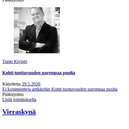
Tapio Kivistö
Kohti tuottavuuden parempaa puolta
Kirjoitettu
29.5.2026
Ei kommentteja
artikkeliin Kohti tuottavuuden parempaa puolta
Pääkirjoitus
Lisää toimitukselta
Vieraskynä