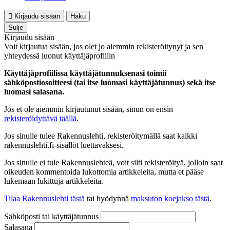
Kirjaudu sisään
Haku
Sulje
Kirjaudu sisään
Voit kirjautua sisään, jos olet jo aiemmin rekisteröitynyt ja sen
yhteydessä luonut käyttäjäprofiilin
Käyttäjäprofiilissa käyttäjätunnuksenasi toimii
sähköpostiosoitteesi (tai itse luomasi käyttäjätunnus) sekä itse
luomasi salasana.
Jos et ole aiemmin kirjautunut sisään, sinun on ensin
rekisteröidyttävä täällä
.
Jos sinulle tulee Rakennuslehti, rekisteröitymällä saat kaikki
rakennuslehti.fi-sisällöt luettavaksesi.
Jos sinulle ei tule Rakennuslehteä, voit silti rekisteröityä, jolloin saat
oikeuden kommentoida lukottomia artikkeleita, mutta et pääse
lukemaan lukittuja artikkeleita.
Tilaa Rakennuslehti tästä
tai hyödynnä
maksuton koejakso tästä
.
Sähköposti tai käyttäjätunnus
Salasana