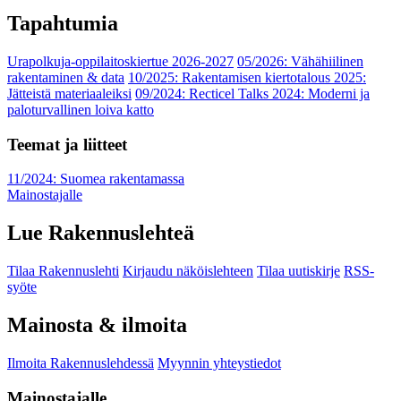
Tapahtumia
Urapolkuja-oppilaitoskiertue 2026-2027
05/2026: Vähähiilinen
rakentaminen & data
10/2025: Rakentamisen kiertotalous 2025:
Jätteistä materiaaleiksi
09/2024: Recticel Talks 2024: Moderni ja
paloturvallinen loiva katto
Teemat ja liitteet
11/2024: Suomea rakentamassa
Mainostajalle
Lue Rakennuslehteä
Tilaa Rakennuslehti
Kirjaudu näköislehteen
Tilaa uutiskirje
RSS-
syöte
Mainosta & ilmoita
Ilmoita Rakennuslehdessä
Myynnin yhteystiedot
Mainostajalle