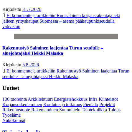
Kirjoitettu
31.7.2026
Ei kommentteja
artikkeliin Ruotsalainen korjausrakentaja teki
jälleen yrityskaupat Suomessa – asema pääkaupunkiseudulla
vahvistuu
Rakennustyö Salminen laajentaa Turun seudulle –
aluejohtajaksi Heikki Malaska
Kirjoitettu
5.8.2026
Ei kommentteja
artikkeliin Rakennustyö Salminen laajentaa Turun
seudulle – aluejohtajaksi Heikki Malaska
Uutiset
100 tuoreinta
Arkkitehtuuri
Energiatehokkuus
Infra
Kiinteistöt
Korjausrakentaminen
Koulutus ja tutkimus
Pientalo
Projektit
Rakennustuote
Rakentaminen
Suunnittelu
Talotekniikka
Talous
Työelämä
Näkökulmat