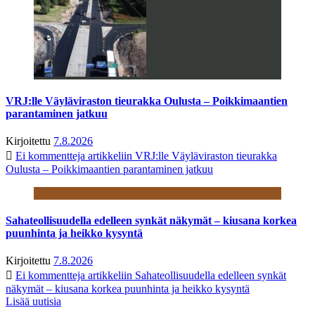
VRJ:lle Väyläviraston tieurakka Oulusta – Poikkimaantien
parantaminen jatkuu
Kirjoitettu
7.8.2026
Ei kommentteja
artikkeliin VRJ:lle Väyläviraston tieurakka
Oulusta – Poikkimaantien parantaminen jatkuu
Sahateollisuudella edelleen synkät näkymät – kiusana korkea
puunhinta ja heikko kysyntä
Kirjoitettu
7.8.2026
Ei kommentteja
artikkeliin Sahateollisuudella edelleen synkät
näkymät – kiusana korkea puunhinta ja heikko kysyntä
Lisää uutisia