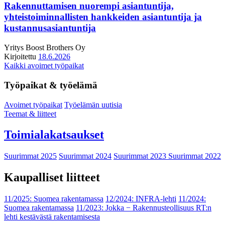
Rakennuttamisen nuorempi asiantuntija,
yhteistoiminnallisten hankkeiden asiantuntija ja
kustannusasiantuntija
Yritys
Boost Brothers Oy
Kirjoitettu
18.6.2026
Kaikki avoimet työpaikat
Työpaikat & työelämä
Avoimet työpaikat
Työelämän uutisia
Teemat & liitteet
Toimialakatsaukset
Suurimmat 2025
Suurimmat 2024
Suurimmat 2023
Suurimmat 2022
Kaupalliset liitteet
11/2025: Suomea rakentamassa
12/2024: INFRA-lehti
11/2024:
Suomea rakentamassa
11/2023: Jokka − Rakennusteollisuus RT:n
lehti kestävästä rakentamisesta