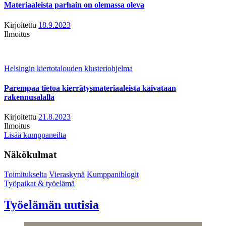
Materiaaleista parhain on olemassa oleva
Kirjoitettu
18.9.2023
Ilmoitus
Helsingin kiertotalouden klusteriohjelma
Parempaa tietoa kierrätysmateriaaleista kaivataan
rakennusalalla
Kirjoitettu
21.8.2023
Ilmoitus
Lisää kumppaneilta
Näkökulmat
Toimitukselta
Vieraskynä
Kumppaniblogit
Työpaikat & työelämä
Työelämän uutisia