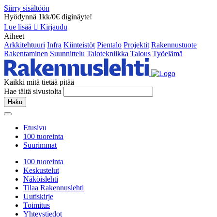
Siirry sisältöön
Hyödynnä 1kk/0€ diginäyte!
Lue lisää
Kirjaudu
Aiheet
Arkkitehtuuri
Infra
Kiinteistöt
Pientalo
Projektit
Rakennustuote
Rakentaminen
Suunnittelu
Talotekniikka
Talous
Työelämä
Kaikki mitä tietää pitää
Hae tältä sivustolta
Haku
Etusivu
100 tuoreinta
Suurimmat
100 tuoreinta
Keskustelut
Näköislehti
Tilaa Rakennuslehti
Uutiskirje
Toimitus
Yhteystiedot