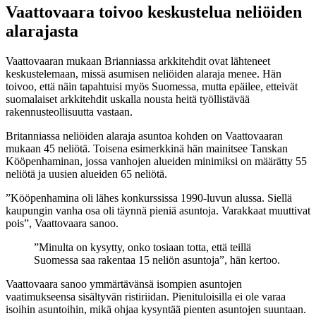
Vaattovaara toivoo keskustelua neliöiden
alarajasta
Vaattovaaran mukaan Brianniassa arkkitehdit ovat lähteneet
keskustelemaan, missä asumisen neliöiden alaraja menee. Hän
toivoo, että näin tapahtuisi myös Suomessa, mutta epäilee, etteivät
suomalaiset arkkitehdit uskalla nousta heitä työllistävää
rakennusteollisuutta vastaan.
Britanniassa neliöiden alaraja asuntoa kohden on Vaattovaaran
mukaan 45 neliötä. Toisena esimerkkinä hän mainitsee Tanskan
Kööpenhaminan, jossa vanhojen alueiden minimiksi on määrätty 55
neliötä ja uusien alueiden 65 neliötä.
”Kööpenhamina oli lähes konkurssissa 1990-luvun alussa. Siellä
kaupungin vanha osa oli täynnä pieniä asuntoja. Varakkaat muuttivat
pois”, Vaattovaara sanoo.
”Minulta on kysytty, onko tosiaan totta, että teillä
Suomessa saa rakentaa 15 neliön asuntoja”, hän kertoo.
Vaattovaara sanoo ymmärtävänsä isompien asuntojen
vaatimukseensa sisältyvän ristiriidan. Pienituloisilla ei ole varaa
isoihin asuntoihin, mikä ohjaa kysyntää pienten asuntojen suuntaan.