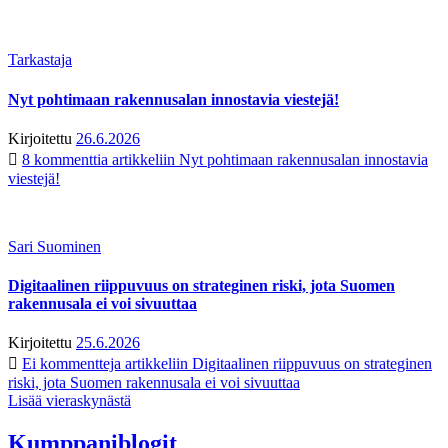
Tarkastaja
Nyt pohtimaan rakennusalan innostavia viestejä!
Kirjoitettu
26.6.2026
8 kommenttia
artikkeliin Nyt pohtimaan rakennusalan innostavia
viestejä!
Sari Suominen
Digitaalinen riippuvuus on strateginen riski, jota Suomen
rakennusala ei voi sivuuttaa
Kirjoitettu
25.6.2026
Ei kommentteja
artikkeliin Digitaalinen riippuvuus on strateginen
riski, jota Suomen rakennusala ei voi sivuuttaa
Lisää vieraskynästä
Kumppaniblogit