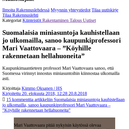
Ilmoita Rakennuslehdessä
Myynnin yhteystiedot
Tilaa uutiskirje
Tilaa Rakennuslehti
Kategoriat
Kiinteistöt
Rakentaminen
Talous
Uutiset
Suomalaisia miniasuntoja kauhistellaan
jo ulkomailla, sanoo kaupunkiprofessori
Mari Vaattovaara – ”Köyhille
rakennetaan hellahuoneita”
Kaupunkimaantieteen professori Mari Vaattovaara sanoo, että
Suomessa virinnyt innostus miniasuntoihin kiinnostaa ulkomailla
asti.
Kirjoittaja
Kimmo Oksanen / HS
Kirjoitettu 20. elokuuta 2018, 12:28
20.8.2018
15 kommenttia
artikkeliin Suomalaisia miniasuntoja kauhistellaan
jo ulkomailla, sanoo kaupunkiprofessori Mari Vaattovaara –
”Köyhille rakennetaan hellahuoneita”
Mari Vaattovaara pitää nykyisin käytössä olevaa