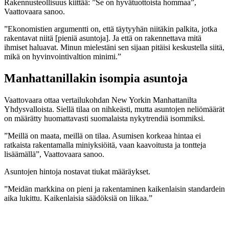
Rakennusteollisuus kiittää: ”Se on hyvätuottoista hommaa”,
Vaattovaara sanoo.
”Ekonomistien argumentti on, että täytyyhän niitäkin palkita, jotka
rakentavat niitä [pieniä asuntoja]. Ja että on rakennettava mitä
ihmiset haluavat. Minun mielestäni sen sijaan pitäisi keskustella siitä,
mikä on hyvinvointivaltion minimi.”
Manhattanillakin isompia asuntoja
Vaattovaara ottaa vertailukohdan New Yorkin Manhattanilta
Yhdysvalloista. Siellä tilaa on nihkeästi, mutta asuntojen neliömäärät
on määrätty huomattavasti suomalaista nykytrendiä isommiksi.
”Meillä on maata, meillä on tilaa. Asumisen korkeaa hintaa ei
ratkaista rakentamalla miniyksiöitä, vaan kaavoitusta ja tontteja
lisäämällä”, Vaattovaara sanoo.
Asuntojen hintoja nostavat tiukat määräykset.
”Meidän markkina on pieni ja rakentaminen kaikenlaisin standardein
aika lukittu. Kaikenlaisia säädöksiä on liikaa.”