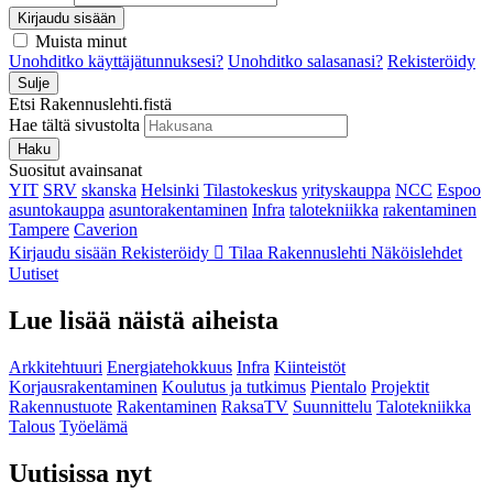
Kirjaudu sisään
Muista minut
Unohditko käyttäjätunnuksesi?
Unohditko salasanasi?
Rekisteröidy
Sulje
Etsi Rakennuslehti.fistä
Hae tältä sivustolta
Haku
Suositut avainsanat
YIT
SRV
skanska
Helsinki
Tilastokeskus
yrityskauppa
NCC
Espoo
asuntokauppa
asuntorakentaminen
Infra
talotekniikka
rakentaminen
Tampere
Caverion
Kirjaudu sisään
Rekisteröidy
Tilaa Rakennuslehti
Näköislehdet
Uutiset
Lue lisää näistä aiheista
Arkkitehtuuri
Energiatehokkuus
Infra
Kiinteistöt
Korjausrakentaminen
Koulutus ja tutkimus
Pientalo
Projektit
Rakennustuote
Rakentaminen
RaksaTV
Suunnittelu
Talotekniikka
Talous
Työelämä
Uutisissa nyt