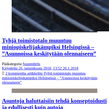
Tyhjä toimistotalo muuntuu
miniopiskelijakämpiksi Helsingissä –
”Asunnoissa keskitytään olennaiseen”
Pääkategoria
Suunnittelu
Kirjoitettu 26. tammikuuta 2018, 13:52
26.1.2018
2 kommenttia
artikkeliin Tyhjä toimistotalo muuntuu
miniopiskelijakämpiksi Helsingissä – ”Asunnoissa keskitytään
olennaiseen”
Asuntoja haluttaisiin tehdä konseptoidusti
ja edullisesti kuin autoja