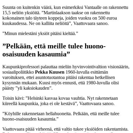
Suunta on kuitenkin väärä, kun esimerkiksi Vantaalle on rakennettu
15,5 neliön yksiöitä. ”Martinlaakson taakse on rakennettu
kokonainen talo täyteen koppeja, joiden vuokra on 500 euroa
kuukaudessa. Ne on kalliita neliöitä”, Vaattovaara sanoo.
”Minun mielestäni yksiöt pitäisi kieltää.”
”Pelkään, että meille tulee huono-
osaisuuden kasaumia”
Kaupunkiprofessori palauttaa mieliin hyvinvointivaltion visionäärin,
sosiaalipoliitikko
Pekka Kuusen
1960-luvulla esittämän
varoituksen, ettei asuntotuotantoa pitäisi rakentaa hetkellisen
kysynnän mukaan. Kuusi myös ennusti, että 1980-luvulla olisi
päästy ”yli kaksiokauden”.
Toisin kävi: ”Helsinki kasvaa kovaa vauhtia. Nyt rakennetaan
kiireellä kaupunkia, joka ei ole kestävä”, Vaattovaara sanoo.
”Köyhille rakennetaan hellahuoneita. Pelkään, että meille tulee
huono-osaisuuden kasaumia.”
Vaattovaara pitää virheenä, että valtio tukee yksiöiden rakentamista.