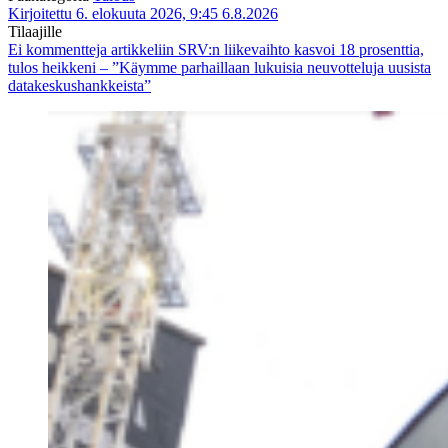
Kirjoitettu 6. elokuuta 2026, 9:45
6.8.2026
Tilaajille
Ei kommentteja
artikkeliin SRV:n liikevaihto kasvoi 18 prosenttia,
tulos heikkeni – ”Käymme parhaillaan lukuisia neuvotteluja uusista
datakeskushankkeista”