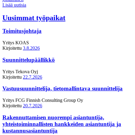
Lisää uutisia
Uusimmat työpaikat
Toimitusjohtaja
Yritys
KOAS
Kirjoitettu
3.8.2026
Suunnittelupäällikkö
Yritys
Tekova Oyj
Kirjoitettu
22.7.2026
Vastuusuunnittelija, tietomallintava suunnittelija
Yritys
FCG Finnish Consulting Group Oy
Kirjoitettu
20.7.2026
Rakennuttamisen nuorempi asiantuntija,
yhteistoiminnallisten hankkeiden asiantuntija ja
kustannusasiantuntija