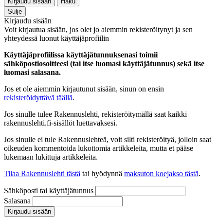
Kirjaudu sisään
Haku
Sulje
Kirjaudu sisään
Voit kirjautua sisään, jos olet jo aiemmin rekisteröitynyt ja sen
yhteydessä luonut käyttäjäprofiilin
Käyttäjäprofiilissa käyttäjätunnuksenasi toimii
sähköpostiosoitteesi (tai itse luomasi käyttäjätunnus) sekä itse
luomasi salasana.
Jos et ole aiemmin kirjautunut sisään, sinun on ensin
rekisteröidyttävä täällä
.
Jos sinulle tulee Rakennuslehti, rekisteröitymällä saat kaikki
rakennuslehti.fi-sisällöt luettavaksesi.
Jos sinulle ei tule Rakennuslehteä, voit silti rekisteröityä, jolloin saat
oikeuden kommentoida lukottomia artikkeleita, mutta et pääse
lukemaan lukittuja artikkeleita.
Tilaa Rakennuslehti tästä
tai hyödynnä
maksuton koejakso tästä
.
Sähköposti tai käyttäjätunnus
Salasana
Kirjaudu sisään