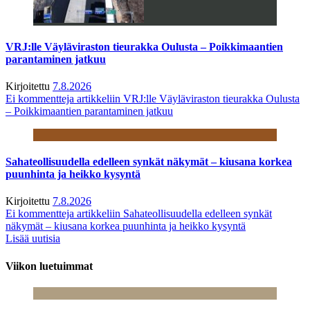
VRJ:lle Väyläviraston tieurakka Oulusta – Poikkimaantien
parantaminen jatkuu
Kirjoitettu
7.8.2026
Ei kommentteja
artikkeliin VRJ:lle Väyläviraston tieurakka Oulusta
– Poikkimaantien parantaminen jatkuu
Sahateollisuudella edelleen synkät näkymät – kiusana korkea
puunhinta ja heikko kysyntä
Kirjoitettu
7.8.2026
Ei kommentteja
artikkeliin Sahateollisuudella edelleen synkät
näkymät – kiusana korkea puunhinta ja heikko kysyntä
Lisää uutisia
Viikon luetuimmat