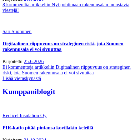
8 kommenttia
artikkeliin Nyt pohtimaan rakennusalan innostavia
viestejä!
Sari Suominen
Digitaalinen riippuvuus on strateginen riski, jota Suomen
rakennusala ei voi sivuuttaa
Kirjoitettu
25.6.2026
Ei kommentteja
artikkeliin Digitaalinen riippuvuus on strateginen
riski, jota Suomen rakennusala ei voi sivuuttaa
Lisää vieraskynästä
Kumppaniblogit
Recticel Insulation Oy
PIR-katto pitää pintansa kovillakin keleillä