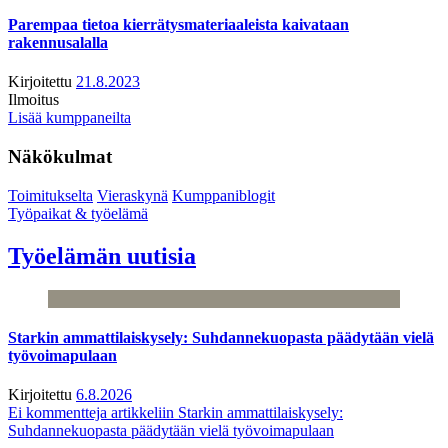
Parempaa tietoa kierrätysmateriaaleista kaivataan
rakennusalalla
Kirjoitettu
21.8.2023
Ilmoitus
Lisää kumppaneilta
Näkökulmat
Toimitukselta
Vieraskynä
Kumppaniblogit
Työpaikat & työelämä
Työelämän uutisia
Starkin ammattilaiskysely: Suhdannekuopasta päädytään vielä
työvoimapulaan
Kirjoitettu
6.8.2026
Ei kommentteja
artikkeliin Starkin ammattilaiskysely:
Suhdannekuopasta päädytään vielä työvoimapulaan