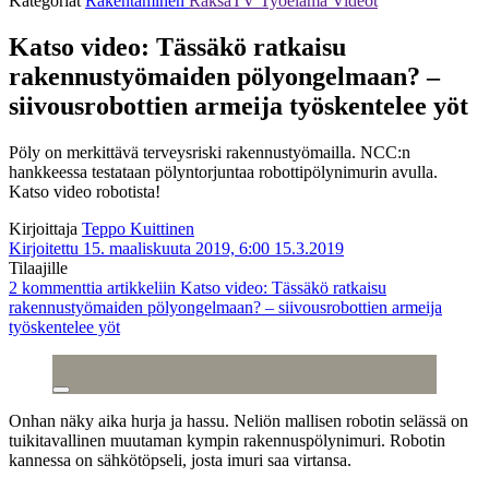
Kategoriat
Rakentaminen
RaksaTV
Työelämä
Videot
Katso video: Tässäkö ratkaisu
rakennustyömaiden pölyongelmaan? –
siivousrobottien armeija työskentelee yöt
Pöly on merkittävä terveysriski rakennustyömailla. NCC:n
hankkeessa testataan pölyntorjuntaa robottipölynimurin avulla.
Katso video robotista!
Kirjoittaja
Teppo Kuittinen
Kirjoitettu 15. maaliskuuta 2019, 6:00
15.3.2019
Tilaajille
2 kommenttia
artikkeliin Katso video: Tässäkö ratkaisu
rakennustyömaiden pölyongelmaan? – siivousrobottien armeija
työskentelee yöt
Onhan näky aika hurja ja hassu. Neliön mallisen robotin selässä on
tuikitavallinen muutaman kympin rakennuspölynimuri. Robotin
kannessa on sähkötöpseli, josta imuri saa virtansa.