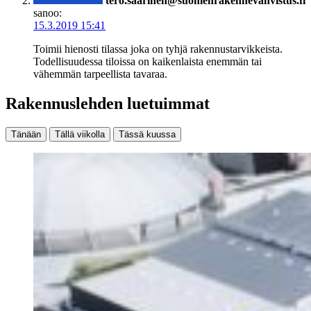
tero.saarinen@suomenrakennevahvistus.fi
sanoo:
15.3.2019 15:41
Toimii hienosti tilassa joka on tyhjä rakennustarvikkeista.
Todellisuudessa tiloissa on kaikenlaista enemmän tai
vähemmän tarpeellista tavaraa.
Rakennuslehden luetuimmat
Tänään
Tällä viikolla
Tässä kuussa