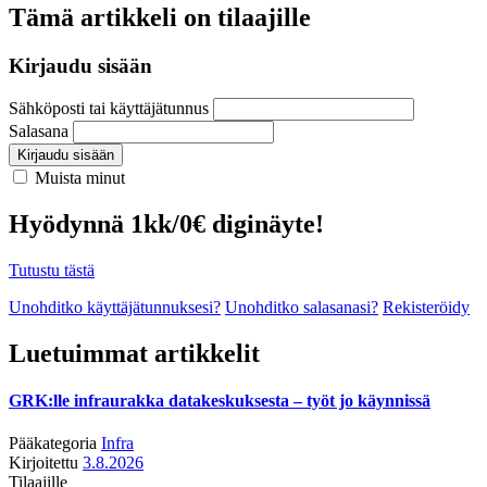
Tämä artikkeli on tilaajille
Kirjaudu sisään
Sähköposti tai käyttäjätunnus
Salasana
Kirjaudu sisään
Muista minut
Hyödynnä 1kk/0€ diginäyte!
Tutustu tästä
Unohditko käyttäjätunnuksesi?
Unohditko salasanasi?
Rekisteröidy
Luetuimmat artikkelit
GRK:lle infraurakka datakeskuksesta – työt jo käynnissä
Pääkategoria
Infra
Kirjoitettu
3.8.2026
Tilaajille