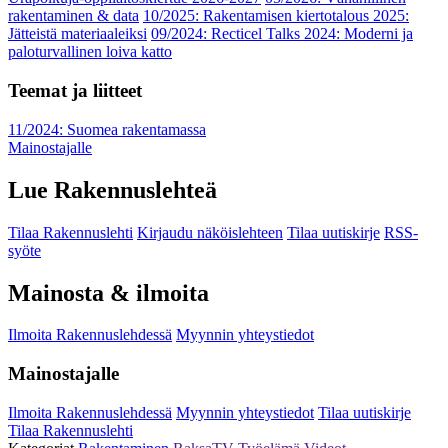
rakentaminen & data
10/2025: Rakentamisen kiertotalous 2025:
Jätteistä materiaaleiksi
09/2024: Recticel Talks 2024: Moderni ja
paloturvallinen loiva katto
Teemat ja liitteet
11/2024: Suomea rakentamassa
Mainostajalle
Lue Rakennuslehteä
Tilaa Rakennuslehti
Kirjaudu näköislehteen
Tilaa uutiskirje
RSS-
syöte
Mainosta & ilmoita
Ilmoita Rakennuslehdessä
Myynnin yhteystiedot
Mainostajalle
Ilmoita Rakennuslehdessä
Myynnin yhteystiedot
Tilaa uutiskirje
Tilaa Rakennuslehti