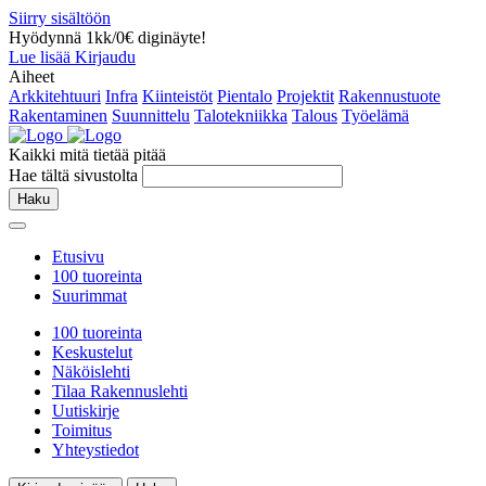
Siirry sisältöön
Hyödynnä 1kk/0€ diginäyte!
Lue lisää
Kirjaudu
Aiheet
Arkkitehtuuri
Infra
Kiinteistöt
Pientalo
Projektit
Rakennustuote
Rakentaminen
Suunnittelu
Talotekniikka
Talous
Työelämä
Kaikki mitä tietää pitää
Hae tältä sivustolta
Haku
Etusivu
100 tuoreinta
Suurimmat
100 tuoreinta
Keskustelut
Näköislehti
Tilaa Rakennuslehti
Uutiskirje
Toimitus
Yhteystiedot