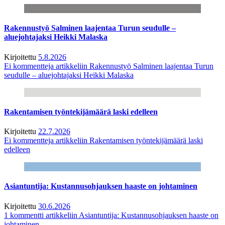
Rakennustyö Salminen laajentaa Turun seudulle –
aluejohtajaksi Heikki Malaska
Kirjoitettu
5.8.2026
Ei kommentteja
artikkeliin Rakennustyö Salminen laajentaa Turun
seudulle – aluejohtajaksi Heikki Malaska
Rakentamisen työntekijämäärä laski edelleen
Kirjoitettu
22.7.2026
Ei kommentteja
artikkeliin Rakentamisen työntekijämäärä laski
edelleen
Asiantuntija: Kustannusohjauksen haaste on johtaminen
Kirjoitettu
30.6.2026
1 kommentti
artikkeliin Asiantuntija: Kustannusohjauksen haaste on
johtaminen