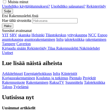
Muista minut
Unohditko käyttäjätunnuksesi?
Unohditko salasanasi?
Rekisteröidy
Sulje
Etsi Rakennuslehti.fistä
Hae tältä sivustolta
Haku
Suositut avainsanat
YIT
SRV
skanska
Helsinki
Tilastokeskus
yrityskauppa
NCC
Espoo
asuntokauppa
asuntorakentaminen
Infra
talotekniikka
rakentaminen
Tampere
Caverion
Kirjaudu sisään
Rekisteröidy
Tilaa Rakennuslehti
Näköislehdet
Uutiset
Lue lisää näistä aiheista
Arkkitehtuuri
Energiatehokkuus
Infra
Kiinteistöt
Korjausrakentaminen
Koulutus ja tutkimus
Pientalo
Projektit
Rakennustuote
Rakentaminen
RaksaTV
Suunnittelu
Talotekniikka
Talous
Työelämä
Uutisissa nyt
Uusimmat artikkelit