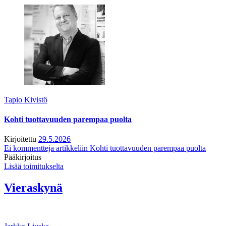
Tapio Kivistö
Kohti tuottavuuden parempaa puolta
Kirjoitettu
29.5.2026
Ei kommentteja
artikkeliin Kohti tuottavuuden parempaa puolta
Pääkirjoitus
Lisää toimitukselta
Vieraskynä