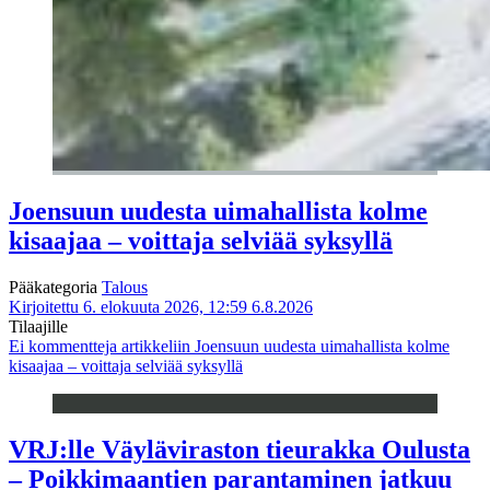
Joensuun uudesta uimahallista kolme
kisaajaa – voittaja selviää syksyllä
Pääkategoria
Talous
Kirjoitettu 6. elokuuta 2026, 12:59
6.8.2026
Tilaajille
Ei kommentteja
artikkeliin Joensuun uudesta uimahallista kolme
kisaajaa – voittaja selviää syksyllä
VRJ:lle Väyläviraston tieurakka Oulusta
– Poikkimaantien parantaminen jatkuu