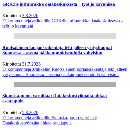
GRK:lle infraurakka datakeskuksesta – työt jo käynnissä
Kirjoitettu
3.8.2026
Ei kommentteja
artikkeliin GRK:lle infraurakka datakeskuksesta –
työt jo käynnissä
Ruotsalainen korjausrakentaja teki jälleen yrityskaupat
Suomessa – asema pääkaupunkiseudulla vahvistuu
Kirjoitettu
31.7.2026
Ei kommentteja
artikkeliin Ruotsalainen korjausrakentaja teki jälleen
yrityskaupat Suomessa – asema pääkaupunkiseudulla vahvistuu
Skanska-pomo varoittaa: Datakeskustyömaita uhkaa
osaajapula
Kirjoitettu
5.8.2026
Ei kommentteja
artikkeliin Skanska-pomo varoittaa:
Datakeskustyömaita uhkaa osaajapula