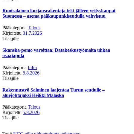
Ruotsalainen korjausrakentaja teki jälleen yrityskaupat
Suomessa – asema pääkaupunkiseudulla vahvistuu
Pääkategoria
Talous
Kirjoitettu
31.7.2026
Tilaajille
Skanska-pomo varoittaa: Datakeskustyömaita uhkaa
osaajapula
Pääkategoria
Infra
Kirjoitettu
5.8.2026
Tilaajille
Rakennustyö Salminen laajentaa Turun seudulle –
aluejohtajaksi Heikki Malaska
Pääkategoria
Talous
Kirjoitettu
5.8.2026
Tilaajille
Tagit
NCC
pöly
pölyntorjunta
työterveys