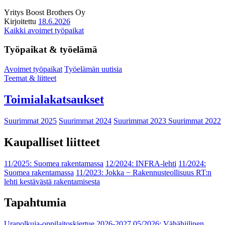
Yritys
Boost Brothers Oy
Kirjoitettu
18.6.2026
Kaikki avoimet työpaikat
Työpaikat & työelämä
Avoimet työpaikat
Työelämän uutisia
Teemat & liitteet
Toimialakatsaukset
Suurimmat 2025
Suurimmat 2024
Suurimmat 2023
Suurimmat 2022
Kaupalliset liitteet
11/2025: Suomea rakentamassa
12/2024: INFRA-lehti
11/2024:
Suomea rakentamassa
11/2023: Jokka − Rakennusteollisuus RT:n
lehti kestävästä rakentamisesta
Tapahtumia
Urapolkuja-oppilaitoskiertue 2026-2027
05/2026: Vähähiilinen