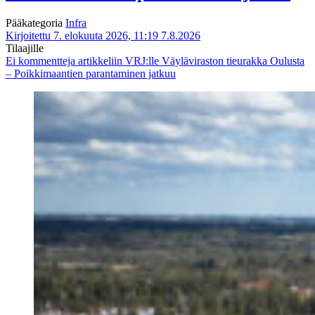
Pääkategoria
Infra
Kirjoitettu 7. elokuuta 2026, 11:19
7.8.2026
Tilaajille
Ei kommentteja
artikkeliin VRJ:lle Väyläviraston tieurakka Oulusta
– Poikkimaantien parantaminen jatkuu