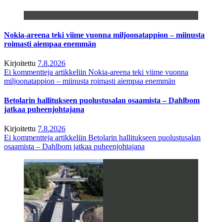
Nokia-areena teki viime vuonna miljoonatappion – miinusta
roimasti aiempaa enemmän
Kirjoitettu
7.8.2026
Ei kommentteja
artikkeliin Nokia-areena teki viime vuonna
miljoonatappion – miinusta roimasti aiempaa enemmän
Betolarin hallitukseen puolustusalan osaamista – Dahlbom
jatkaa puheenjohtajana
Kirjoitettu
7.8.2026
Ei kommentteja
artikkeliin Betolarin hallitukseen puolustusalan
osaamista – Dahlbom jatkaa puheenjohtajana