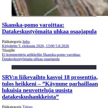
Skanska-pomo varoittaa:
Datakeskustyömaita uhkaa osaajapula
Pääkategoria
Infra
Kirjoitettu 5. elokuuta 2026, 13:00
5.8.2026
Tilaajille
Ei kommentteja
artikkeliin Skanska-pomo varoittaa:
Datakeskustyömaita uhkaa osaajapula
SRV:n liikevaihto kasvoi 18 prosenttia,
tulos heikkeni – ”Käymme parhaillaan
lukuisia neuvotteluja uusista
datakeskushankkeista”
Pääkategoria
Talous