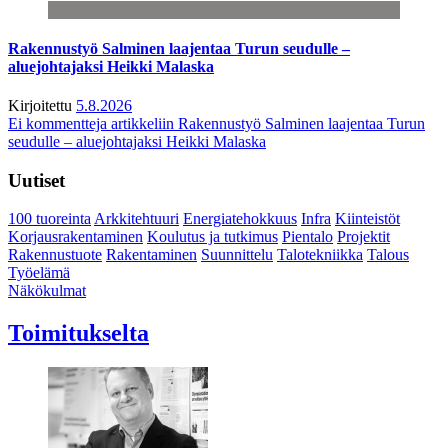
Rakennustyö Salminen laajentaa Turun seudulle –
aluejohtajaksi Heikki Malaska
Kirjoitettu
5.8.2026
Ei kommentteja
artikkeliin Rakennustyö Salminen laajentaa Turun
seudulle – aluejohtajaksi Heikki Malaska
Uutiset
100 tuoreinta
Arkkitehtuuri
Energiatehokkuus
Infra
Kiinteistöt
Korjausrakentaminen
Koulutus ja tutkimus
Pientalo
Projektit
Rakennustuote
Rakentaminen
Suunnittelu
Talotekniikka
Talous
Työelämä
Näkökulmat
Toimitukselta