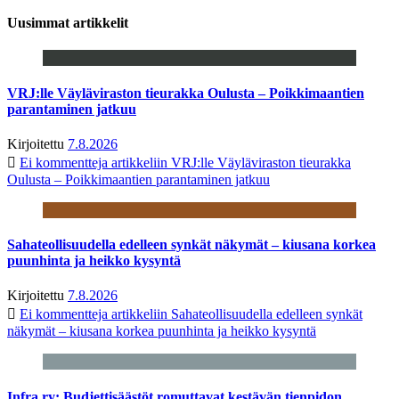
Uusimmat artikkelit
VRJ:lle Väyläviraston tieurakka Oulusta – Poikkimaantien
parantaminen jatkuu
Kirjoitettu
7.8.2026
Ei kommentteja
artikkeliin VRJ:lle Väyläviraston tieurakka
Oulusta – Poikkimaantien parantaminen jatkuu
Sahateollisuudella edelleen synkät näkymät – kiusana korkea
puunhinta ja heikko kysyntä
Kirjoitettu
7.8.2026
Ei kommentteja
artikkeliin Sahateollisuudella edelleen synkät
näkymät – kiusana korkea puunhinta ja heikko kysyntä
Infra ry: Budjettisäästöt romuttavat kestävän tienpidon