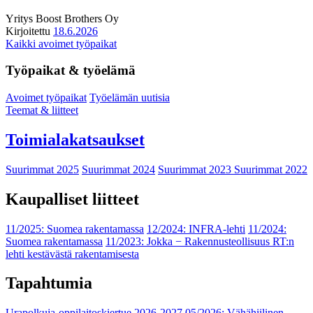
Yritys
Boost Brothers Oy
Kirjoitettu
18.6.2026
Kaikki avoimet työpaikat
Työpaikat & työelämä
Avoimet työpaikat
Työelämän uutisia
Teemat & liitteet
Toimialakatsaukset
Suurimmat 2025
Suurimmat 2024
Suurimmat 2023
Suurimmat 2022
Kaupalliset liitteet
11/2025: Suomea rakentamassa
12/2024: INFRA-lehti
11/2024:
Suomea rakentamassa
11/2023: Jokka − Rakennusteollisuus RT:n
lehti kestävästä rakentamisesta
Tapahtumia
Urapolkuja-oppilaitoskiertue 2026-2027
05/2026: Vähähiilinen