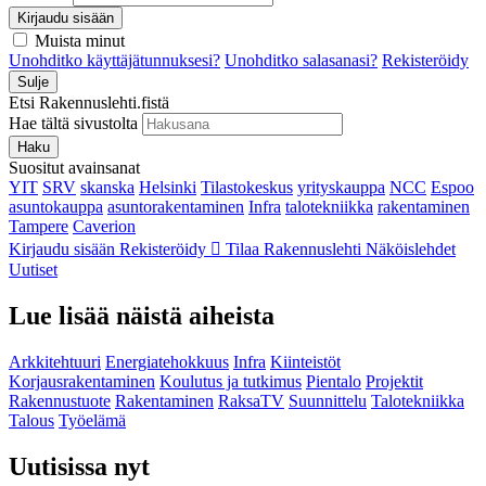
Kirjaudu sisään
Muista minut
Unohditko käyttäjätunnuksesi?
Unohditko salasanasi?
Rekisteröidy
Sulje
Etsi Rakennuslehti.fistä
Hae tältä sivustolta
Haku
Suositut avainsanat
YIT
SRV
skanska
Helsinki
Tilastokeskus
yrityskauppa
NCC
Espoo
asuntokauppa
asuntorakentaminen
Infra
talotekniikka
rakentaminen
Tampere
Caverion
Kirjaudu sisään
Rekisteröidy
Tilaa Rakennuslehti
Näköislehdet
Uutiset
Lue lisää näistä aiheista
Arkkitehtuuri
Energiatehokkuus
Infra
Kiinteistöt
Korjausrakentaminen
Koulutus ja tutkimus
Pientalo
Projektit
Rakennustuote
Rakentaminen
RaksaTV
Suunnittelu
Talotekniikka
Talous
Työelämä
Uutisissa nyt