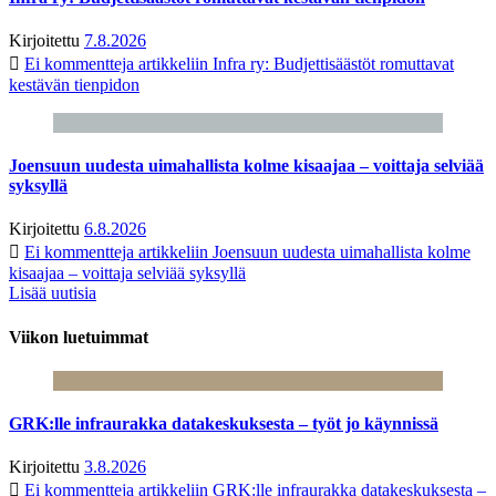
Kirjoitettu
7.8.2026
Ei kommentteja
artikkeliin Infra ry: Budjettisäästöt romuttavat
kestävän tienpidon
Joensuun uudesta uimahallista kolme kisaajaa – voittaja selviää
syksyllä
Kirjoitettu
6.8.2026
Ei kommentteja
artikkeliin Joensuun uudesta uimahallista kolme
kisaajaa – voittaja selviää syksyllä
Lisää uutisia
Viikon luetuimmat
GRK:lle infraurakka datakeskuksesta – työt jo käynnissä
Kirjoitettu
3.8.2026
Ei kommentteja
artikkeliin GRK:lle infraurakka datakeskuksesta –