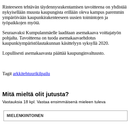
Rinteeseen tehtävän täydennysrakentamisen tavoitteena on yhdistää
nykyisellään muusta kaupungista erillään oleva kampus paremmin
ympäröivään kaupunkirakenteeseen uusien toimintojen ja
työpaikkojen myötä.
Seuraavaksi Kumpulanmäelle laaditaan asemakaava voittajatyön
pohjalta. Tavoitteena on tuoda asemakaavaehdotus
kaupunkiympäristölautakunnan käsittelyyn syksyllä 2020.
Lopullisesti asemakaavasta päättää kaupunginvaltuusto.
Tagit
arkkitehtuurikilpailu
Mitä mieltä olit jutusta?
Vastauksia
18
kpl. Vastaa ensimmäisenä mieleen tuleva
MIELENKIINTOINEN