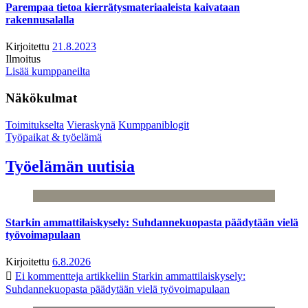
Parempaa tietoa kierrätysmateriaaleista kaivataan
rakennusalalla
Kirjoitettu
21.8.2023
Ilmoitus
Lisää kumppaneilta
Näkökulmat
Toimitukselta
Vieraskynä
Kumppaniblogit
Työpaikat & työelämä
Työelämän uutisia
Starkin ammattilaiskysely: Suhdannekuopasta päädytään vielä
työvoimapulaan
Kirjoitettu
6.8.2026
Ei kommentteja
artikkeliin Starkin ammattilaiskysely:
Suhdannekuopasta päädytään vielä työvoimapulaan