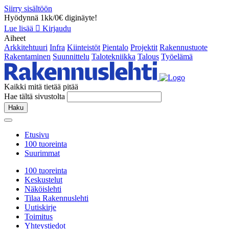
Siirry sisältöön
Hyödynnä 1kk/0€ diginäyte!
Lue lisää
Kirjaudu
Aiheet
Arkkitehtuuri
Infra
Kiinteistöt
Pientalo
Projektit
Rakennustuote
Rakentaminen
Suunnittelu
Talotekniikka
Talous
Työelämä
Kaikki mitä tietää pitää
Hae tältä sivustolta
Haku
Etusivu
100 tuoreinta
Suurimmat
100 tuoreinta
Keskustelut
Näköislehti
Tilaa Rakennuslehti
Uutiskirje
Toimitus
Yhteystiedot