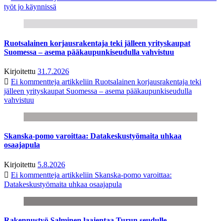
työt jo käynnissä
Ruotsalainen korjausrakentaja teki jälleen yrityskaupat
Suomessa – asema pääkaupunkiseudulla vahvistuu
Kirjoitettu
31.7.2026
Ei kommentteja
artikkeliin Ruotsalainen korjausrakentaja teki
jälleen yrityskaupat Suomessa – asema pääkaupunkiseudulla
vahvistuu
Skanska-pomo varoittaa: Datakeskustyömaita uhkaa
osaajapula
Kirjoitettu
5.8.2026
Ei kommentteja
artikkeliin Skanska-pomo varoittaa:
Datakeskustyömaita uhkaa osaajapula
Rakennustyö Salminen laajentaa Turun seudulle –