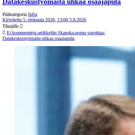
Datakeskustyömaita uhkaa osaajapula
Pääkategoria
Infra
Kirjoitettu 5. elokuuta 2026, 13:00
5.8.2026
Tilaajille
Ei kommentteja
artikkeliin Skanska-pomo varoittaa:
Datakeskustyömaita uhkaa osaajapula