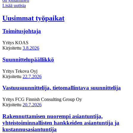
on johtaminen
Lisää uutisia
Uusimmat työpaikat
Toimitusjohtaja
Yritys
KOAS
Kirjoitettu
3.8.2026
Suunnittelupäällikkö
Yritys
Tekova Oyj
Kirjoitettu
22.7.2026
Vastuusuunnittelija, tietomallintava suunnittelija
Yritys
FCG Finnish Consulting Group Oy
Kirjoitettu
20.7.2026
Rakennuttamisen nuorempi asiantuntija,
yhteistoiminnallisten hankkeiden asiantuntija ja
kustannusasiantuntija