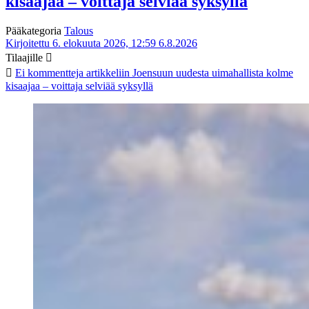
kisaajaa – voittaja selviää syksyllä
Pääkategoria
Talous
Kirjoitettu 6. elokuuta 2026, 12:59
6.8.2026
Tilaajille
Ei kommentteja
artikkeliin Joensuun uudesta uimahallista kolme
kisaajaa – voittaja selviää syksyllä