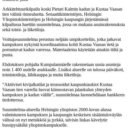
Arkkitehtuurikilpailu koski Pietari Kalmin kadun ja Kustaa Vaasan
tien välistä rinnealuetta. Senaattikiinteistöjen, Helsingin
Yliopistokiinteistöjen ja Helsingin kaupungin järjestämässä
kilpailussa haettiin suunnitelmaa, jossa on mukana asuinrakennuksia
sekä toimi- ja liiketiloja.
Voittajasuunnitelma perustuu neljään umpikortteliin, jotka jatkavat
kampuksen nykyistä koordinaatistoa kohti Kustaa Vaasan tietä ja
porrastuvat kadun varressa. Materiaaleina käytetään ainakin tiiltä ja
puuta.
Ehdotuksen pohjalta Kumpulanmäelle rakennetaan uusia asuntoja
noin 1 400 uudelle asukkaalle. Lisäksi alueelle on tulossa päiväkoti,
toimistotiloja, lähikauppa ja muita liiketiloja.
”Aktiiviset kivijalkatilat ja terassoidut kaupunkiaukiot Kustaa
Vaasan tien varrella luovat kiinnostavan jalankulun yhteyden
kampuksen ja kadun välille”, suunnitelmaa luonnehditaan hankkeen
tiedotteessa.
Suunnitelma-alueella Helsingin yliopiston 2000-luvun alussa
valmistuneen kampuksen ja kaupungin keskeisen sisääntuloväylän
välissä on nyt metsikköä ja jyrkkä, talvisin liukas kävelytie
bussipysäkiltä yliopistokampukselle.