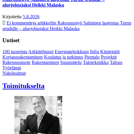
aluejohtajaksi Heikki Malaska
Kirjoitettu
5.8.2026
Ei kommentteja
artikkeliin Rakennustyö Salminen laajentaa Turun
seudulle – aluejohtajaksi Heikki Malaska
Uutiset
100 tuoreinta
Arkkitehtuuri
Energiatehokkuus
Infra
Kiinteistöt
Korjausrakentaminen
Koulutus ja tutkimus
Pientalo
Projektit
Rakennustuote
Rakentaminen
Suunnittelu
Talotekniikka
Talous
Työelämä
Näkökulmat
Toimitukselta