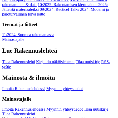
rakentaminen & data
10/2025: Rakentamisen kiertotalous 2025:
Jätteistä materiaaleiksi
09/2024: Recticel Talks 2024: Moderni ja
paloturvallinen loiva katto
Teemat ja liitteet
11/2024: Suomea rakentamassa
Mainostajalle
Lue Rakennuslehteä
Tilaa Rakennuslehti
Kirjaudu näköislehteen
Tilaa uutiskirje
RSS-
syöte
Mainosta & ilmoita
Ilmoita Rakennuslehdessä
Myynnin yhteystiedot
Mainostajalle
Ilmoita Rakennuslehdessä
Myynnin yhteystiedot
Tilaa uutiskirje
Tilaa Rakennuslehti