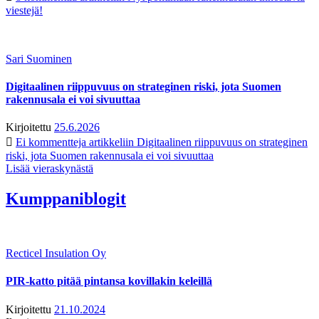
viestejä!
Sari Suominen
Digitaalinen riippuvuus on strateginen riski, jota Suomen
rakennusala ei voi sivuuttaa
Kirjoitettu
25.6.2026
Ei kommentteja
artikkeliin Digitaalinen riippuvuus on strateginen
riski, jota Suomen rakennusala ei voi sivuuttaa
Lisää vieraskynästä
Kumppaniblogit
Recticel Insulation Oy
PIR-katto pitää pintansa kovillakin keleillä
Kirjoitettu
21.10.2024