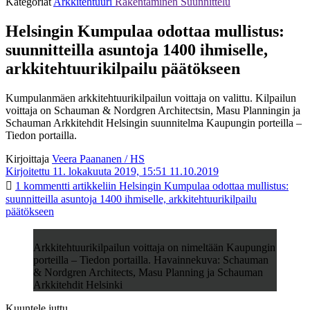
Kategoriat
Arkkitehtuuri
Rakentaminen
Suunnittelu
Helsingin Kumpulaa odottaa mullistus:
suunnitteilla asuntoja 1400 ihmiselle,
arkkitehtuurikilpailu päätökseen
Kumpulanmäen arkkitehtuurikilpailun voittaja on valittu. Kilpailun
voittaja on Schauman & Nordgren Architectsin, Masu Planningin ja
Schauman Arkkitehdit Helsingin suunnitelma Kaupungin porteilla –
Tiedon portailla.
Kirjoittaja
Veera Paananen / HS
Kirjoitettu 11. lokakuuta 2019, 15:51
11.10.2019
1 kommentti
artikkeliin Helsingin Kumpulaa odottaa mullistus:
suunnitteilla asuntoja 1400 ihmiselle, arkkitehtuurikilpailu
päätökseen
Arkkitehtuurikilpailun voittaja on nimeltään Kaupungin
porteilla – Tiedon portailla. Havainnekuva: Schauman
& Nordgren Architects, Masu Planning ja Schauman
Arkkitehdit Helsinki
Kuuntele juttu