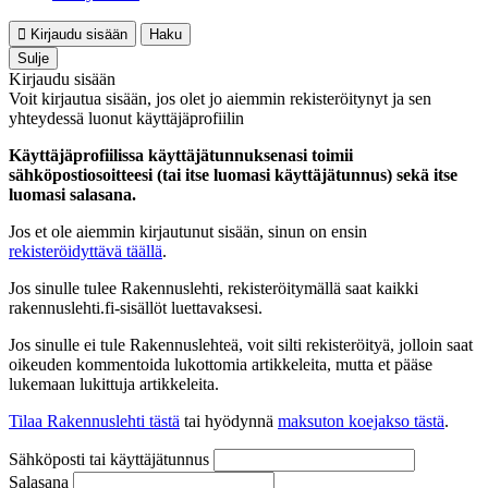
Kirjaudu sisään
Haku
Sulje
Kirjaudu sisään
Voit kirjautua sisään, jos olet jo aiemmin rekisteröitynyt ja sen
yhteydessä luonut käyttäjäprofiilin
Käyttäjäprofiilissa käyttäjätunnuksenasi toimii
sähköpostiosoitteesi (tai itse luomasi käyttäjätunnus) sekä itse
luomasi salasana.
Jos et ole aiemmin kirjautunut sisään, sinun on ensin
rekisteröidyttävä täällä
.
Jos sinulle tulee Rakennuslehti, rekisteröitymällä saat kaikki
rakennuslehti.fi-sisällöt luettavaksesi.
Jos sinulle ei tule Rakennuslehteä, voit silti rekisteröityä, jolloin saat
oikeuden kommentoida lukottomia artikkeleita, mutta et pääse
lukemaan lukittuja artikkeleita.
Tilaa Rakennuslehti tästä
tai hyödynnä
maksuton koejakso tästä
.
Sähköposti tai käyttäjätunnus
Salasana