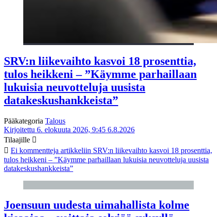
SRV:n liikevaihto kasvoi 18 prosenttia,
tulos heikkeni – ”Käymme parhaillaan
lukuisia neuvotteluja uusista
datakeskushankkeista”
Pääkategoria
Talous
Kirjoitettu 6. elokuuta 2026, 9:45
6.8.2026
Tilaajille
Ei kommentteja
artikkeliin SRV:n liikevaihto kasvoi 18 prosenttia,
tulos heikkeni – ”Käymme parhaillaan lukuisia neuvotteluja uusista
datakeskushankkeista”
Joensuun uudesta uimahallista kolme