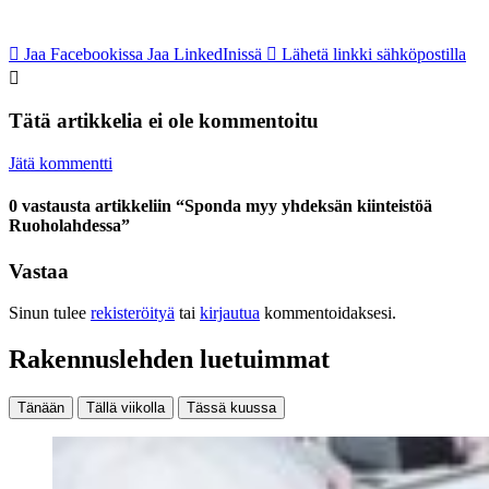
Jaa Facebookissa
Jaa LinkedInissä
Lähetä linkki sähköpostilla
Tätä artikkelia ei ole kommentoitu
Jätä kommentti
0 vastausta artikkeliin “Sponda myy yhdeksän kiinteistöä
Ruoholahdessa”
Vastaa
Sinun tulee
rekisteröityä
tai
kirjautua
kommentoidaksesi.
Rakennuslehden luetuimmat
Tänään
Tällä viikolla
Tässä kuussa