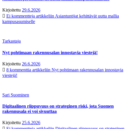
Kirjoitettu
29.6.2026
Ei kommentteja
artikkeliin Asiantuntijat kehittävät uutta mallia
kampusasumiselle
Tarkastaja
Nyt pohtimaan rakennusalan innostavia viestejä!
Kirjoitettu
26.6.2026
8 kommenttia
artikkeliin Nyt pohtimaan rakennusalan innostavia
viestejä!
Sari Suominen
Digitaalinen riippuvuus on strateginen riski, jota Suomen
rakennusala ei voi sivuuttaa
Kirjoitettu
25.6.2026
Ei kommentteja
artikkeliin Digitaalinen riippuvuus on strateginen