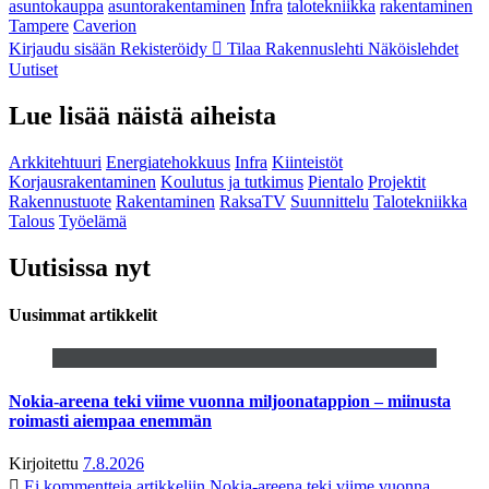
asuntokauppa
asuntorakentaminen
Infra
talotekniikka
rakentaminen
Tampere
Caverion
Kirjaudu sisään
Rekisteröidy
Tilaa Rakennuslehti
Näköislehdet
Uutiset
Lue lisää näistä aiheista
Arkkitehtuuri
Energiatehokkuus
Infra
Kiinteistöt
Korjausrakentaminen
Koulutus ja tutkimus
Pientalo
Projektit
Rakennustuote
Rakentaminen
RaksaTV
Suunnittelu
Talotekniikka
Talous
Työelämä
Uutisissa nyt
Uusimmat artikkelit
Nokia-areena teki viime vuonna miljoonatappion – miinusta
roimasti aiempaa enemmän
Kirjoitettu
7.8.2026
Ei kommentteja
artikkeliin Nokia-areena teki viime vuonna