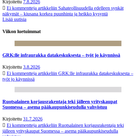
Kirjoitettu
7.8.2026
Ei kommentteja
artikkeliin Sahateollisuudella edelleen synkät
näkymät – kiusana korkea puunhinta ja heikko kysyntä
Lisää uutisia
Viikon luetuimmat
GRK:lle infraurakka datakeskuksesta – työt jo käynnissä
Kirjoitettu
3.8.2026
Ei kommentteja
artikkeliin GRK:lle infraurakka datakeskuksesta –
työt jo käynnissä
Ruotsalainen korjausrakentaja teki jälleen yrityskaupat
Suomessa – asema pääkaupunkiseudulla vahvistuu
Kirjoitettu
31.7.2026
Ei kommentteja
artikkeliin Ruotsalainen korjausrakentaja teki
jälleen yrityskaupat Suomessa – asema pääkaupunkiseudulla