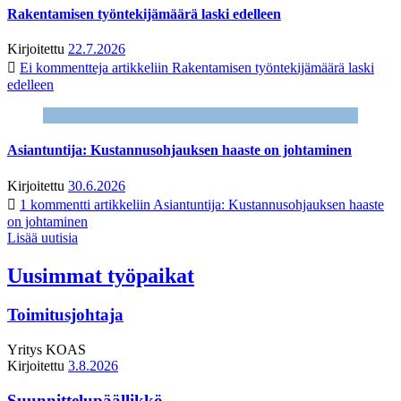
Rakentamisen työntekijämäärä laski edelleen
Kirjoitettu
22.7.2026
Ei kommentteja
artikkeliin Rakentamisen työntekijämäärä laski
edelleen
Asiantuntija: Kustannusohjauksen haaste on johtaminen
Kirjoitettu
30.6.2026
1 kommentti
artikkeliin Asiantuntija: Kustannusohjauksen haaste
on johtaminen
Lisää uutisia
Uusimmat työpaikat
Toimitusjohtaja
Yritys
KOAS
Kirjoitettu
3.8.2026
Suunnittelupäällikkö