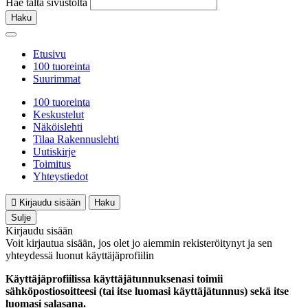
Hae tältä sivustolta
Haku
Etusivu
100 tuoreinta
Suurimmat
100 tuoreinta
Keskustelut
Näköislehti
Tilaa Rakennuslehti
Uutiskirje
Toimitus
Yhteystiedot
Kirjaudu sisään
Haku
Sulje
Kirjaudu sisään
Voit kirjautua sisään, jos olet jo aiemmin rekisteröitynyt ja sen
yhteydessä luonut käyttäjäprofiilin
Käyttäjäprofiilissa käyttäjätunnuksenasi toimii
sähköpostiosoitteesi (tai itse luomasi käyttäjätunnus) sekä itse
luomasi salasana.