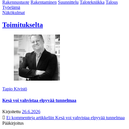
Rakennustuote
Rakentaminen
Suunnittelu
Talotekniikka
Talous
Työelämä
Näkökulmat
Toimitukselta
Tapio Kivistö
Kesä voi vahvistaa elpyvää tunnelmaa
Kirjoitettu
26.6.2026
Ei kommentteja
artikkeliin Kesä voi vahvistaa elpyvää tunnelmaa
Pääkirjoitus