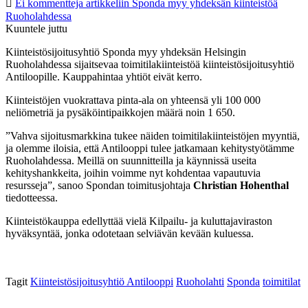
Ei kommentteja
artikkeliin Sponda myy yhdeksän kiinteistöä
Ruoholahdessa
Kuuntele juttu
Kiinteistösijoitusyhtiö Sponda myy yhdeksän Helsingin
Ruoholahdessa sijaitsevaa toimitilakiinteistöä kiinteistösijoitusyhtiö
Antiloopille. Kauppahintaa yhtiöt eivät kerro.
Kiinteistöjen vuokrattava pinta-ala on yhteensä yli 100 000
neliömetriä ja pysäköintipaikkojen määrä noin 1 650.
”Vahva sijoitusmarkkina tukee näiden toimitilakiinteistöjen myyntiä,
ja olemme iloisia, että Antilooppi tulee jatkamaan kehitystyötämme
Ruoholahdessa. Meillä on suunnitteilla ja käynnissä useita
kehityshankkeita, joihin voimme nyt kohdentaa vapautuvia
resursseja”, sanoo Spondan toimitusjohtaja
Christian Hohenthal
tiedotteessa.
Kiinteistökauppa edellyttää vielä Kilpailu- ja kuluttajaviraston
hyväksyntää, jonka odotetaan selviävän kevään kuluessa.
Tagit
Kiinteistösijoitusyhtiö Antilooppi
Ruoholahti
Sponda
toimitilat