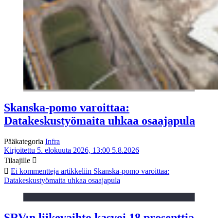
Skanska-pomo varoittaa:
Datakeskustyömaita uhkaa osaajapula
Pääkategoria
Infra
Kirjoitettu 5. elokuuta 2026, 13:00
5.8.2026
Tilaajille
Ei kommentteja
artikkeliin Skanska-pomo varoittaa:
Datakeskustyömaita uhkaa osaajapula
SRV:n liikevaihto kasvoi 18 prosenttia,