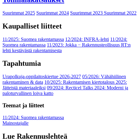
Suurimmat 2025
Suurimmat 2024
Suurimmat 2023
Suurimmat 2022
Kaupalliset liitteet
11/2025: Suomea rakentamassa
12/2024: INFRA-lehti
11/2024:
Suomea rakentamassa
11/2023: Jokka − Rakennusteollisuus RT:n
lehti kestävästä rakentamisesta
Tapahtumia
Urapolkuja-oppilaitoskiertue 2026-2027
05/2026: Vähähiilinen
rakentaminen & data
10/2025: Rakentamisen kiertotalous 2025:
Jätteistä materiaaleiksi
09/2024: Recticel Talks 2024: Moderni ja
paloturvallinen loiva katto
Teemat ja liitteet
11/2024: Suomea rakentamassa
Mainostajalle
Lue Rakennuslehteä