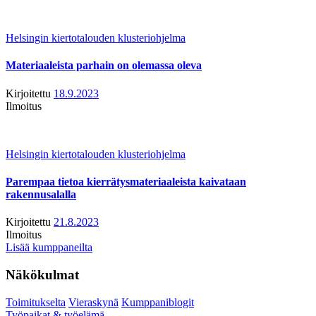
Helsingin kiertotalouden klusteriohjelma
Materiaaleista parhain on olemassa oleva
Kirjoitettu
18.9.2023
Ilmoitus
Helsingin kiertotalouden klusteriohjelma
Parempaa tietoa kierrätysmateriaaleista kaivataan
rakennusalalla
Kirjoitettu
21.8.2023
Ilmoitus
Lisää kumppaneilta
Näkökulmat
Toimitukselta
Vieraskynä
Kumppaniblogit
Työpaikat & työelämä