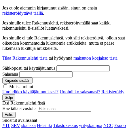
Jos et ole aiemmin kirjautunut sisään, sinun on ensin
rekisteröidyttävä täällä
.
Jos sinulle tulee Rakennuslehti, rekisteröitymällä saat kaikki
rakennuslehti.fi-sisällöt luettavaksesi.
Jos sinulle ei tule Rakennuslehteä, voit silti rekisteröityä, jolloin saat
oikeuden kommentoida lukottomia artikkeleita, mutta et pääse
lukemaan lukittuja artikkeleita.
Tilaa Rakennuslehti tästä
tai hyödynnä
maksuton koejakso tästä
.
Sähköposti tai käyttäjätunnus
Salasana
Kirjaudu sisään
Muista minut
Unohditko käyttäjätunnuksesi?
Unohditko salasanasi?
Rekisteröidy
Sulje
Etsi Rakennuslehti.fistä
Hae tältä sivustolta
Haku
Suositut avainsanat
YIT
SRV
skanska
Helsinki
Tilastokeskus
yrityskauppa
NCC
Espoo