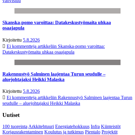
vahvistuu
Skanska-pomo varoittaa: Datakeskustyömaita uhkaa
osaajapula
Kirjoitettu
5.8.2026
Ei kommentteja
artikkeliin Skanska-pomo varoittaa:
Datakeskustyömaita uhkaa osaajapula
Rakennustyö Salminen laajentaa Turun seudulle –
aluejohtajaksi Heikki Malaska
Kirjoitettu
5.8.2026
Ei kommentteja
artikkeliin Rakennustyö Salminen laajentaa Turun
seudulle – aluejohtajaksi Heikki Malaska
Uutiset
100 tuoreinta
Arkkitehtuuri
Energiatehokkuus
Infra
Kiinteistöt
Korjausrakentaminen
Koulutus ja tutkimus
Pientalo
Projektit