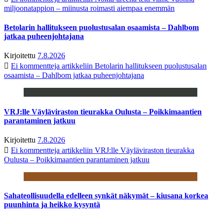
miljoonatappion – miinusta roimasti aiempaa enemmän
Betolarin hallitukseen puolustusalan osaamista – Dahlbom
jatkaa puheenjohtajana
Kirjoitettu
7.8.2026
Ei kommentteja
artikkeliin Betolarin hallitukseen puolustusalan
osaamista – Dahlbom jatkaa puheenjohtajana
VRJ:lle Väyläviraston tieurakka Oulusta – Poikkimaantien
parantaminen jatkuu
Kirjoitettu
7.8.2026
Ei kommentteja
artikkeliin VRJ:lle Väyläviraston tieurakka
Oulusta – Poikkimaantien parantaminen jatkuu
Sahateollisuudella edelleen synkät näkymät – kiusana korkea
puunhinta ja heikko kysyntä