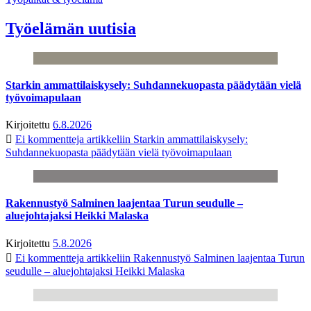
Työelämän uutisia
Starkin ammattilaiskysely: Suhdannekuopasta päädytään vielä
työvoimapulaan
Kirjoitettu
6.8.2026
Ei kommentteja
artikkeliin Starkin ammattilaiskysely:
Suhdannekuopasta päädytään vielä työvoimapulaan
Rakennustyö Salminen laajentaa Turun seudulle –
aluejohtajaksi Heikki Malaska
Kirjoitettu
5.8.2026
Ei kommentteja
artikkeliin Rakennustyö Salminen laajentaa Turun
seudulle – aluejohtajaksi Heikki Malaska