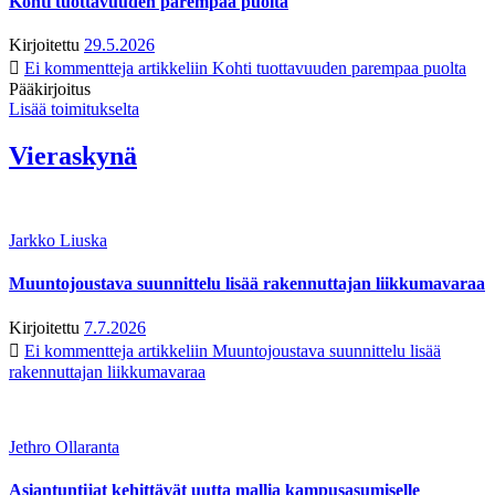
Kohti tuottavuuden parempaa puolta
Kirjoitettu
29.5.2026
Ei kommentteja
artikkeliin Kohti tuottavuuden parempaa puolta
Pääkirjoitus
Lisää toimitukselta
Vieraskynä
Jarkko Liuska
Muuntojoustava suunnittelu lisää rakennuttajan liikkumavaraa
Kirjoitettu
7.7.2026
Ei kommentteja
artikkeliin Muuntojoustava suunnittelu lisää
rakennuttajan liikkumavaraa
Jethro Ollaranta
Asiantuntijat kehittävät uutta mallia kampusasumiselle