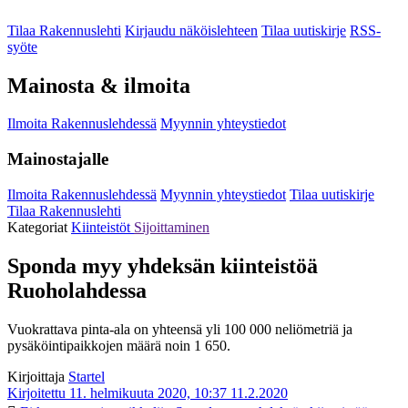
Tilaa Rakennuslehti
Kirjaudu näköislehteen
Tilaa uutiskirje
RSS-
syöte
Mainosta & ilmoita
Ilmoita Rakennuslehdessä
Myynnin yhteystiedot
Mainostajalle
Ilmoita Rakennuslehdessä
Myynnin yhteystiedot
Tilaa uutiskirje
Tilaa Rakennuslehti
Kategoriat
Kiinteistöt
Sijoittaminen
Sponda myy yhdeksän kiinteistöä
Ruoholahdessa
Vuokrattava pinta-ala on yhteensä yli 100 000 neliömetriä ja
pysäköintipaikkojen määrä noin 1 650.
Kirjoittaja
Startel
Kirjoitettu 11. helmikuuta 2020, 10:37
11.2.2020