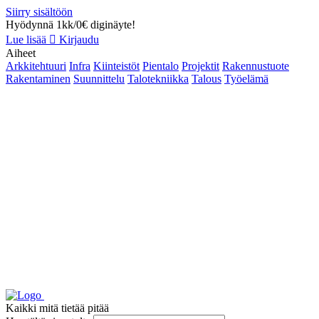
Siirry sisältöön
Hyödynnä 1kk/0€ diginäyte!
Lue lisää
Kirjaudu
Aiheet
Arkkitehtuuri
Infra
Kiinteistöt
Pientalo
Projektit
Rakennustuote
Rakentaminen
Suunnittelu
Talotekniikka
Talous
Työelämä
Kaikki mitä tietää pitää