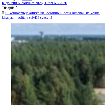
Kirjoitettu 6. elokuuta 2026, 12:59
6.8.2026
Tilaajille
Ei kommentteja
artikkeliin Joensuun uudesta uimahallista kolme
kisaajaa – voittaja selviää syksyllä