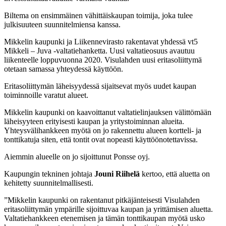
Biltema on ensimmäinen vähittäiskaupan toimija, joka tulee
julkisuuteen suunnitelmiensa kanssa.
Mikkelin kaupunki ja Liikennevirasto rakentavat yhdessä vt5
Mikkeli – Juva -valtatiehanketta. Uusi valtatieosuus avautuu
liikenteelle loppuvuonna 2020. Visulahden uusi eritasoliittymä
otetaan samassa yhteydessä käyttöön.
Eritasoliittymän läheisyydessä sijaitsevat myös uudet kaupan
toiminnoille varatut alueet.
Mikkelin kaupunki on kaavoittanut valtatielinjauksen välittömään
läheisyyteen erityisesti kaupan ja yritystoiminnan alueita.
Yhteysvälihankkeen myötä on jo rakennettu alueen kortteli- ja
tonttikatuja siten, että tontit ovat nopeasti käyttöönotettavissa.
Aiemmin alueelle on jo sijoittunut Ponsse oyj.
Kaupungin tekninen johtaja
Jouni Riihelä
kertoo, että aluetta on
kehitetty suunnitelmallisesti.
”Mikkelin kaupunki on rakentanut pitkäjänteisesti Visulahden
eritasoliittymän ympärille sijoittuvaa kaupan ja yrittämisen aluetta.
Valtatiehankkeen etenemisen ja tämän tonttikaupan myötä usko