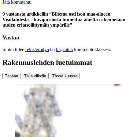
Jätä kommentti
0 vastausta artikkeliin “Biltema osti ison maa-alueen
Visulahdesta – huvipuistosta tunnettua aluetta rakennetaan
uuden eritasoliittymän ympärille”
Vastaa
Sinun tulee
rekisteröityä
tai
kirjautua
kommentoidaksesi.
Rakennuslehden luetuimmat
Tänään
Tällä viikolla
Tässä kuussa