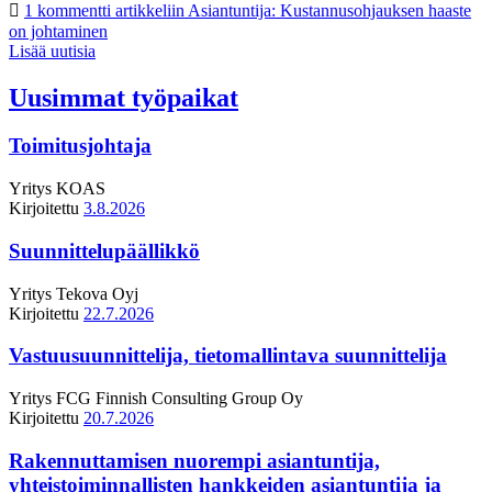
1 kommentti
artikkeliin Asiantuntija: Kustannusohjauksen haaste
on johtaminen
Lisää uutisia
Uusimmat työpaikat
Toimitusjohtaja
Yritys
KOAS
Kirjoitettu
3.8.2026
Suunnittelupäällikkö
Yritys
Tekova Oyj
Kirjoitettu
22.7.2026
Vastuusuunnittelija, tietomallintava suunnittelija
Yritys
FCG Finnish Consulting Group Oy
Kirjoitettu
20.7.2026
Rakennuttamisen nuorempi asiantuntija,
yhteistoiminnallisten hankkeiden asiantuntija ja