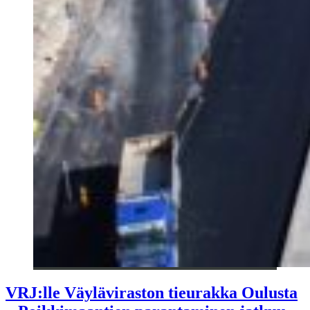
VRJ:lle Väyläviraston tieurakka Oulusta