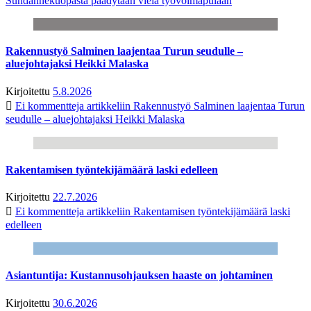
Suhdannekuopasta päädytään vielä työvoimapulaan
Rakennustyö Salminen laajentaa Turun seudulle –
aluejohtajaksi Heikki Malaska
Kirjoitettu
5.8.2026
Ei kommentteja
artikkeliin Rakennustyö Salminen laajentaa Turun
seudulle – aluejohtajaksi Heikki Malaska
Rakentamisen työntekijämäärä laski edelleen
Kirjoitettu
22.7.2026
Ei kommentteja
artikkeliin Rakentamisen työntekijämäärä laski
edelleen
Asiantuntija: Kustannusohjauksen haaste on johtaminen
Kirjoitettu
30.6.2026