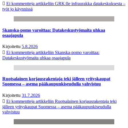
Ei kommentteja
artikkeliin GRK:lle infraurakka datakeskuksesta –
työt jo käynnissä
Skanska-pomo varoittaa: Datakeskustyömaita uhkaa
osaajapula
Kirjoitettu
5.8.2026
Ei kommentteja
artikkeliin Skanska-pomo varoittaa:
Datakeskustyömaita uhkaa osaajapula
Ruotsalainen korjausrakentaja teki jälleen yrityskaupat
Suomessa – asema pääkaupunkiseudulla vahvistuu
Kirjoitettu
31.7.2026
Ei kommentteja
artikkeliin Ruotsalainen korjausrakentaja teki
jälleen yrityskaupat Suomessa – asema pääkaupunkiseudulla
vahvistuu