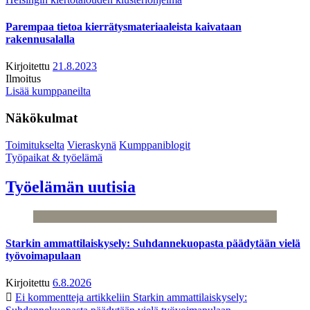
Parempaa tietoa kierrätysmateriaaleista kaivataan
rakennusalalla
Kirjoitettu
21.8.2023
Ilmoitus
Lisää kumppaneilta
Näkökulmat
Toimitukselta
Vieraskynä
Kumppaniblogit
Työpaikat & työelämä
Työelämän uutisia
Starkin ammattilaiskysely: Suhdannekuopasta päädytään vielä
työvoimapulaan
Kirjoitettu
6.8.2026
Ei kommentteja
artikkeliin Starkin ammattilaiskysely: