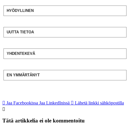
HYÖDYLLINEN
UUTTA TIETOA
YHDENTEKEVÄ
EN YMMÄRTÄNYT
Jaa Facebookissa
Jaa LinkedInissä
Lähetä linkki sähköpostilla
Tätä artikkelia ei ole kommentoitu