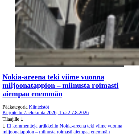
Nokia-areena teki viime vuonna
miljoonatappion – miinusta roimasti
aiempaa enemmän
Pääkategoria
Kiinteistöt
Kirjoitettu 7. elokuuta 2026, 15:22
7.8.2026
Tilaajille
Ei kommentteja
artikkeliin Nokia-areena teki viime vuonna
miljoonatappion – miinusta roimasti aiempaa enemmän