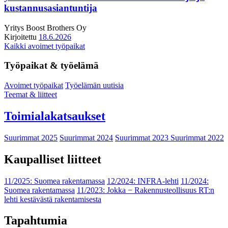
kustannusasiantuntija
Yritys
Boost Brothers Oy
Kirjoitettu
18.6.2026
Kaikki avoimet työpaikat
Työpaikat & työelämä
Avoimet työpaikat
Työelämän uutisia
Teemat & liitteet
Toimialakatsaukset
Suurimmat 2025
Suurimmat 2024
Suurimmat 2023
Suurimmat 2022
Kaupalliset liitteet
11/2025: Suomea rakentamassa
12/2024: INFRA-lehti
11/2024:
Suomea rakentamassa
11/2023: Jokka − Rakennusteollisuus RT:n
lehti kestävästä rakentamisesta
Tapahtumia