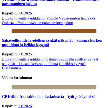
parantaminen jatkuu
Kirjoitettu
7.8.2026
Ei kommentteja
artikkeliin VRJ:lle Väyläviraston tieurakka
Oulusta – Poikkimaantien parantaminen jatkuu
Sahateollisuudella edelleen synkät näkymät – kiusana korkea
puunhinta ja heikko kysyntä
Kirjoitettu
7.8.2026
Ei kommentteja
artikkeliin Sahateollisuudella edelleen synkät
näkymät – kiusana korkea puunhinta ja heikko kysyntä
Lisää uutisia
Viikon luetuimmat
GRK:lle infraurakka datakeskuksesta – työt jo käynnissä
Kirjoitettu
3.8.2026