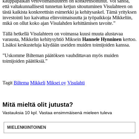
kauppapaikan vetovoimaisuuteen on konkretisoitunut. Voi sanoa,
että valtakunnallisesti tunnetun ketjun sitoutuminen Visulahteen on
tästä kaikista konkreettisin esimerkki ja kehitysaskel. Tämä yrityksen
investointi luo kaivattua elinvoimaisuutta ja työpaikkoja Mikkeliin,
mikä on ollut koko ajan Visulahden kehittämisen tavoite.”
Tällä hetkellä Visulahteen on voimassa kuusi muuta alustavaa
varausta, Mikkelin kehitysyhtiö Miksein
Hannele Hynninen
kertoo.
Lisäksi keskusteluja käydään useiden muiden toimijoiden kanssa.
”Uskomme Bilteman päätöksen vauhdittavan myös muiden
toimijoiden päätöksiä.”
Tagit
Biltema
Mikkeli
Miksei oy
Visulahti
Mitä mieltä olit jutusta?
Vastauksia
10
kpl. Vastaa ensimmäisenä mieleen tuleva
MIELENKIINTOINEN