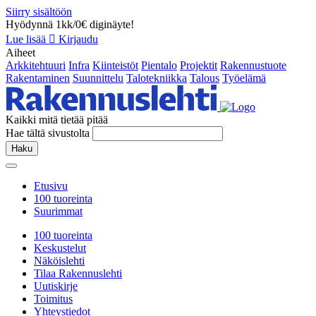
Siirry sisältöön
Hyödynnä 1kk/0€ diginäyte!
Lue lisää
Kirjaudu
Aiheet
Arkkitehtuuri
Infra
Kiinteistöt
Pientalo
Projektit
Rakennustuote
Rakentaminen
Suunnittelu
Talotekniikka
Talous
Työelämä
Kaikki mitä tietää pitää
Hae tältä sivustolta
Haku
Etusivu
100 tuoreinta
Suurimmat
100 tuoreinta
Keskustelut
Näköislehti
Tilaa Rakennuslehti
Uutiskirje
Toimitus
Yhteystiedot