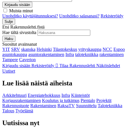
Kirjaudu sisään
Muista minut
Unohditko käyttäjätunnuksesi?
Unohditko salasanasi?
Rekisteröidy
Sulje
Etsi Rakennuslehti.fistä
Hae tältä sivustolta
Haku
Suositut avainsanat
YIT
SRV
skanska
Helsinki
Tilastokeskus
yrityskauppa
NCC
Espoo
asuntokauppa
asuntorakentaminen
Infra
talotekniikka
rakentaminen
Tampere
Caverion
Kirjaudu sisään
Rekisteröidy
Tilaa Rakennuslehti
Näköislehdet
Uutiset
Lue lisää näistä aiheista
Arkkitehtuuri
Energiatehokkuus
Infra
Kiinteistöt
Korjausrakentaminen
Koulutus ja tutkimus
Pientalo
Projektit
Rakennustuote
Rakentaminen
RaksaTV
Suunnittelu
Talotekniikka
Talous
Työelämä
Uutisissa nyt