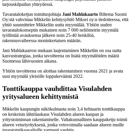
tarjouskilpailun yhteydessä.
Tavarataloketjun toimitusjohtaja
Jani Mahlakaarto
Biltema Suomi
Oy:stä vahvistaa Mikkelin kehitysyhtiö Miksei oy:n tiedotteessa, että
yhtiö suunnittelee Mikkeliin uutta myymälää. Yhtiön uuden
tavaratalokonseptin mukainen noin 7 000 neliömetrin myymälä
työllistää avauksensa jälkeen noin 25-40 henkilöä,
rakennusvaiheessa moninkertaisen määrän.
Jani Mahlakaarron mukaan laajentaminen Mikkeliin on osa uutta
kasvustrategiaa, jonka tavoitteena on lisätä myymälöiden määrä
Suomessa lähivuosien aikana.
Yhtiön tavoitteena on aloittaa rakentaminen vuonna 2021 ja avata
uusi myymälä yleisölle loppukeväästä 2022.
Tonttikauppa vauhdittaa Visulahden
yritysalueen kehittymistä
Mikkelin kaupungin näkökulmasta noin 3,4 hehtaarin tonttikauppa
on keskeisin lähtölaukaus Visulahden alueen kaupan ja
yritystoiminnan rakentamiselle. Valtakunnallinen kauppaketju toimii
alueen veturiyrityksenä, jonka vetovoimalla saadaan alueen muille
investointikaavailuille varmasti vauhtia.