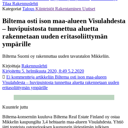
Tilaa Rakennuslehti
Kategoriat
Talous
Kiinteistöt
Rakentaminen
Uutiset
Biltema osti ison maa-alueen Visulahdesta
– huvipuistosta tunnettua aluetta
rakennetaan uuden eritasoliittymän
ympärille
Biltema Suomi oy rakennuttaa uuden tavaratalon Mikkeliin.
Kirjoittaja
Rakennuslehti
Kirjoitettu 5. helmikuuta 2020, 8:49
5.2.2020
Ei kommentteja
artikkeliin Biltema osti ison maa-alueen
Visulahdesta – huvipuistosta tunnettua aluetta rakennetaan uuden
eritasoliittymän ympärille
Kuuntele juttu
Biltema-konserniin kuuluva Biltema Real Estate Finland oy ostaa
Mikkelin kaupungilta 3,4 hehtaarin maa-alueen Visulahdesta. Yhtiö
jätti tonteista ostotarjouksen kaupungin järjestämän julkisen