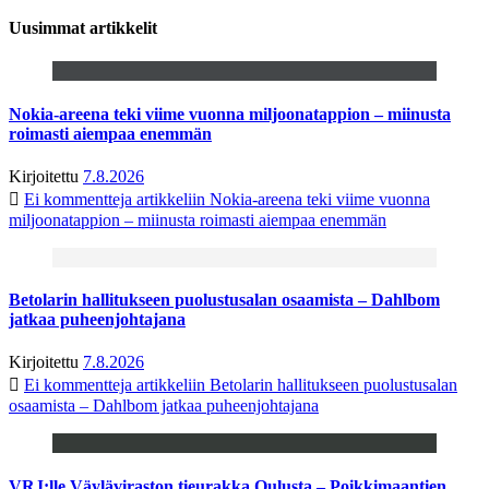
Uusimmat artikkelit
Nokia-areena teki viime vuonna miljoonatappion – miinusta
roimasti aiempaa enemmän
Kirjoitettu
7.8.2026
Ei kommentteja
artikkeliin Nokia-areena teki viime vuonna
miljoonatappion – miinusta roimasti aiempaa enemmän
Betolarin hallitukseen puolustusalan osaamista – Dahlbom
jatkaa puheenjohtajana
Kirjoitettu
7.8.2026
Ei kommentteja
artikkeliin Betolarin hallitukseen puolustusalan
osaamista – Dahlbom jatkaa puheenjohtajana
VRJ:lle Väyläviraston tieurakka Oulusta – Poikkimaantien