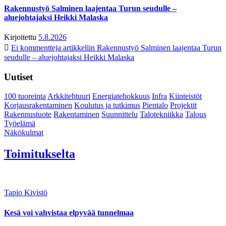
Rakennustyö Salminen laajentaa Turun seudulle –
aluejohtajaksi Heikki Malaska
Kirjoitettu
5.8.2026
Ei kommentteja
artikkeliin Rakennustyö Salminen laajentaa Turun
seudulle – aluejohtajaksi Heikki Malaska
Uutiset
100 tuoreinta
Arkkitehtuuri
Energiatehokkuus
Infra
Kiinteistöt
Korjausrakentaminen
Koulutus ja tutkimus
Pientalo
Projektit
Rakennustuote
Rakentaminen
Suunnittelu
Talotekniikka
Talous
Työelämä
Näkökulmat
Toimitukselta
Tapio Kivistö
Kesä voi vahvistaa elpyvää tunnelmaa