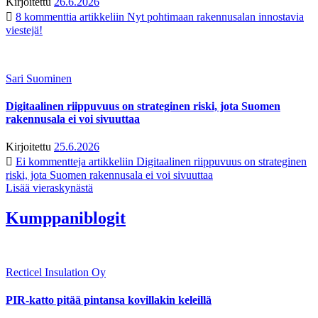
Kirjoitettu
26.6.2026
8 kommenttia
artikkeliin Nyt pohtimaan rakennusalan innostavia
viestejä!
Sari Suominen
Digitaalinen riippuvuus on strateginen riski, jota Suomen
rakennusala ei voi sivuuttaa
Kirjoitettu
25.6.2026
Ei kommentteja
artikkeliin Digitaalinen riippuvuus on strateginen
riski, jota Suomen rakennusala ei voi sivuuttaa
Lisää vieraskynästä
Kumppaniblogit
Recticel Insulation Oy
PIR-katto pitää pintansa kovillakin keleillä