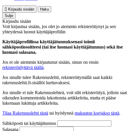
Kirjaudu sisään
Haku
Sulje
Kirjaudu sisään
Voit kirjautua sisään, jos olet jo aiemmin rekisteröitynyt ja sen
yhteydessä luonut käyttäjäprofiilin
Käyttäjäprofiilissa käyttäjätunnuksenasi toimii
sähköpostiosoitteesi (tai itse luomasi käyttäjätunnus) sekä itse
luomasi salasana.
Jos et ole aiemmin kirjautunut sisään, sinun on ensin
rekisteröidyttävä täällä
.
Jos sinulle tulee Rakennuslehti, rekisteröitymällä saat kaikki
rakennuslehti.fi-sisällöt luettavaksesi.
Jos sinulle ei tule Rakennuslehteä, voit silti rekisteröityä, jolloin saat
oikeuden kommentoida lukottomia artikkeleita, mutta et pääse
lukemaan lukittuja artikkeleita.
Tilaa Rakennuslehti tästä
tai hyödynnä
maksuton koejakso tästä
.
Sähköposti tai käyttäjätunnus
Salasana