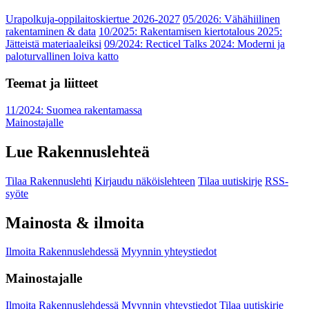
Urapolkuja-oppilaitoskiertue 2026-2027
05/2026: Vähähiilinen
rakentaminen & data
10/2025: Rakentamisen kiertotalous 2025:
Jätteistä materiaaleiksi
09/2024: Recticel Talks 2024: Moderni ja
paloturvallinen loiva katto
Teemat ja liitteet
11/2024: Suomea rakentamassa
Mainostajalle
Lue Rakennuslehteä
Tilaa Rakennuslehti
Kirjaudu näköislehteen
Tilaa uutiskirje
RSS-
syöte
Mainosta & ilmoita
Ilmoita Rakennuslehdessä
Myynnin yhteystiedot
Mainostajalle
Ilmoita Rakennuslehdessä
Myynnin yhteystiedot
Tilaa uutiskirje