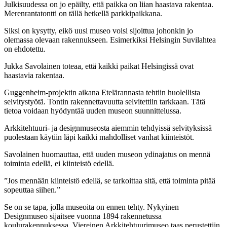
Julkisuudessa on jo epäilty, että paikka on liian haastava rakentaa.
Merenrantatontti on tällä hetkellä parkkipaikkana.
Siksi on kysytty, eikö uusi museo voisi sijoittua johonkin jo
olemassa olevaan rakennukseen. Esimerkiksi Helsingin Suvilahtea
on ehdotettu.
Jukka Savolainen toteaa, että kaikki paikat Helsingissä ovat
haastavia rakentaa.
Guggenheim-projektin aikana Etelärannasta tehtiin huolellista
selvitystyötä. Tontin rakennettavuutta selvitettiin tarkkaan. Tätä
tietoa voidaan hyödyntää uuden museon suunnittelussa.
Arkkitehtuuri- ja designmuseosta aiemmin tehdyissä selvityksissä
puolestaan käytiin läpi kaikki mahdolliset vanhat kiinteistöt.
Savolainen huomauttaa, että uuden museon ydinajatus on mennä
toiminta edellä, ei kiinteistö edellä.
”Jos mennään kiinteistö edellä, se tarkoittaa sitä, että toiminta pitää
sopeuttaa siihen.”
Se on se tapa, jolla museoita on ennen tehty. Nykyinen
Designmuseo sijaitsee vuonna 1894 rakennetussa
koulurakennuksessa. Viereinen Arkkitehtuurimuseo taas perustettiin