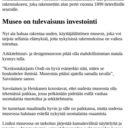
rakennukseen, joka rakennettiin alun perin vuonna 1899 tieteellisille
seuroille.
Museo on tulevaisuus investointi
Nyt ala haluaa rakentaa uuden, käyttäjälähtöisen museon, joka voi
tarjota sellaisia elämyksiä, joita nykyisissä rakennuksissa on vaikea
toteuttaa.
Arkkitehtuuri- ja designmuseoon pitää olla mahdollisimman matala
kynnys tulla.
”Keskustakirjasto Oodi on hyvä esimerkki siitä, miten se
houkuttelee ihmisiä. Museoista pitäisi ajatella samalla tavalla”,
Savolainen sanoo.
Savolainen ja Heiskanen korostavat, ettei uudesta museosta olla
tekemässä paikkaa, jossa pelkästään pidetään esillä vanhaa
suomalaista muotoilua ja arkkitehtuuria.
Se tunnetaan maailmalla hyvin ja sille on paikkansa, mutta uudessa
museossa halutaan esitellä nykyistä suomalaista osaamista.
Lisäksi museossa on tarkoitus järjestää kansainvälisiä näyttelyitä ja