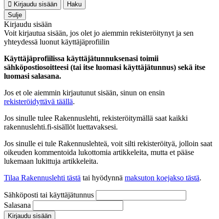
Kirjaudu sisään
Haku
Sulje
Kirjaudu sisään
Voit kirjautua sisään, jos olet jo aiemmin rekisteröitynyt ja sen
yhteydessä luonut käyttäjäprofiilin
Käyttäjäprofiilissa käyttäjätunnuksenasi toimii
sähköpostiosoitteesi (tai itse luomasi käyttäjätunnus) sekä itse
luomasi salasana.
Jos et ole aiemmin kirjautunut sisään, sinun on ensin
rekisteröidyttävä täällä
.
Jos sinulle tulee Rakennuslehti, rekisteröitymällä saat kaikki
rakennuslehti.fi-sisällöt luettavaksesi.
Jos sinulle ei tule Rakennuslehteä, voit silti rekisteröityä, jolloin saat
oikeuden kommentoida lukottomia artikkeleita, mutta et pääse
lukemaan lukittuja artikkeleita.
Tilaa Rakennuslehti tästä
tai hyödynnä
maksuton koejakso tästä
.
Sähköposti tai käyttäjätunnus
Salasana
Kirjaudu sisään