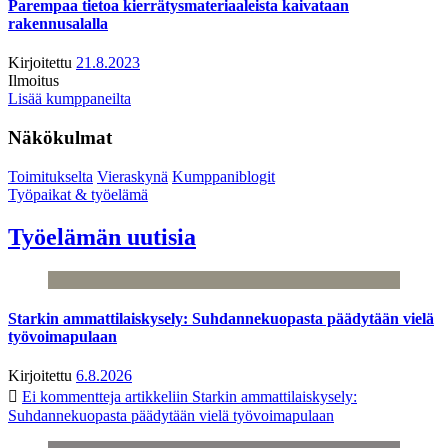
Parempaa tietoa kierrätysmateriaaleista kaivataan
rakennusalalla
Kirjoitettu
21.8.2023
Ilmoitus
Lisää kumppaneilta
Näkökulmat
Toimitukselta
Vieraskynä
Kumppaniblogit
Työpaikat & työelämä
Työelämän uutisia
Starkin ammattilaiskysely: Suhdannekuopasta päädytään vielä
työvoimapulaan
Kirjoitettu
6.8.2026
Ei kommentteja
artikkeliin Starkin ammattilaiskysely:
Suhdannekuopasta päädytään vielä työvoimapulaan