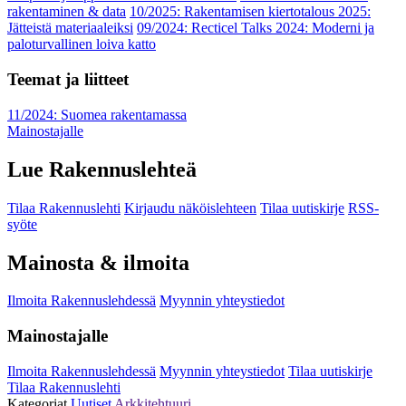
rakentaminen & data
10/2025: Rakentamisen kiertotalous 2025:
Jätteistä materiaaleiksi
09/2024: Recticel Talks 2024: Moderni ja
paloturvallinen loiva katto
Teemat ja liitteet
11/2024: Suomea rakentamassa
Mainostajalle
Lue Rakennuslehteä
Tilaa Rakennuslehti
Kirjaudu näköislehteen
Tilaa uutiskirje
RSS-
syöte
Mainosta & ilmoita
Ilmoita Rakennuslehdessä
Myynnin yhteystiedot
Mainostajalle
Ilmoita Rakennuslehdessä
Myynnin yhteystiedot
Tilaa uutiskirje
Tilaa Rakennuslehti
Kategoriat
Uutiset
Arkkitehtuuri