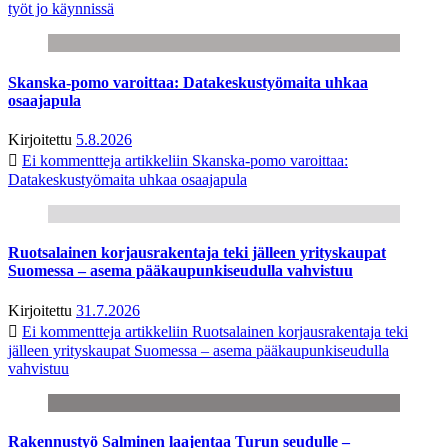
työt jo käynnissä
Skanska-pomo varoittaa: Datakeskustyömaita uhkaa
osaajapula
Kirjoitettu
5.8.2026
Ei kommentteja
artikkeliin Skanska-pomo varoittaa:
Datakeskustyömaita uhkaa osaajapula
Ruotsalainen korjausrakentaja teki jälleen yrityskaupat
Suomessa – asema pääkaupunkiseudulla vahvistuu
Kirjoitettu
31.7.2026
Ei kommentteja
artikkeliin Ruotsalainen korjausrakentaja teki
jälleen yrityskaupat Suomessa – asema pääkaupunkiseudulla
vahvistuu
Rakennustyö Salminen laajentaa Turun seudulle –