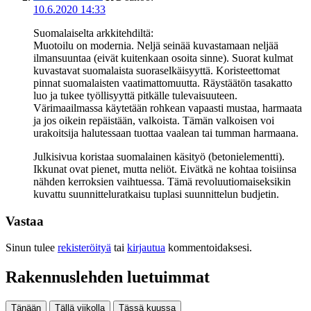
10.6.2020 14:33
Suomalaiselta arkkitehdiltä:
Muotoilu on modernia. Neljä seinää kuvastamaan neljää
ilmansuuntaa (eivät kuitenkaan osoita sinne). Suorat kulmat
kuvastavat suomalaista suoraselkäisyyttä. Koristeettomat
pinnat suomalaisten vaatimattomuutta. Räystäätön tasakatto
luo ja tukee työllisyyttä pitkälle tulevaisuuteen.
Värimaailmassa käytetään rohkean vapaasti mustaa, harmaata
ja jos oikein repäistään, valkoista. Tämän valkoisen voi
urakoitsija halutessaan tuottaa vaalean tai tumman harmaana.
Julkisivua koristaa suomalainen käsityö (betonielementti).
Ikkunat ovat pienet, mutta neliöt. Eivätkä ne kohtaa toisiinsa
nähden kerroksien vaihtuessa. Tämä revoluutiomaiseksikin
kuvattu suunnitteluratkaisu tuplasi suunnittelun budjetin.
Vastaa
Sinun tulee
rekisteröityä
tai
kirjautua
kommentoidaksesi.
Rakennuslehden luetuimmat
Tänään
Tällä viikolla
Tässä kuussa