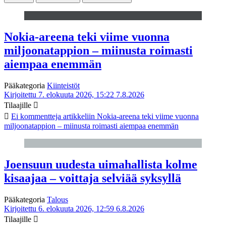
Nokia-areena teki viime vuonna
miljoonatappion – miinusta roimasti
aiempaa enemmän
Pääkategoria
Kiinteistöt
Kirjoitettu 7. elokuuta 2026, 15:22
7.8.2026
Tilaajille
Ei kommentteja
artikkeliin Nokia-areena teki viime vuonna
miljoonatappion – miinusta roimasti aiempaa enemmän
Joensuun uudesta uimahallista kolme
kisaajaa – voittaja selviää syksyllä
Pääkategoria
Talous
Kirjoitettu 6. elokuuta 2026, 12:59
6.8.2026
Tilaajille