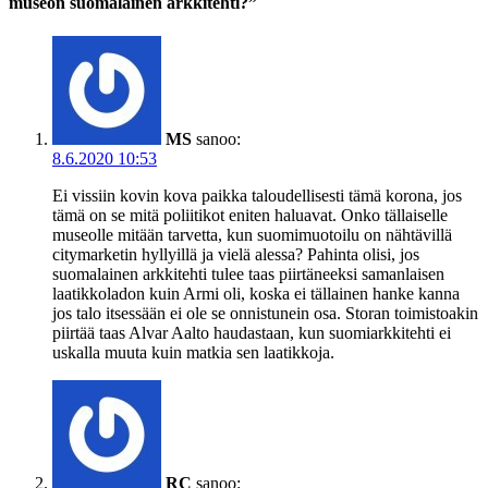
museon suomalainen arkkitehti?”
MS
sanoo:
8.6.2020 10:53
Ei vissiin kovin kova paikka taloudellisesti tämä korona, jos
tämä on se mitä poliitikot eniten haluavat. Onko tällaiselle
museolle mitään tarvetta, kun suomimuotoilu on nähtävillä
citymarketin hyllyillä ja vielä alessa? Pahinta olisi, jos
suomalainen arkkitehti tulee taas piirtäneeksi samanlaisen
laatikkoladon kuin Armi oli, koska ei tällainen hanke kanna
jos talo itsessään ei ole se onnistunein osa. Storan toimistoakin
piirtää taas Alvar Aalto haudastaan, kun suomiarkkitehti ei
uskalla muuta kuin matkia sen laatikkoja.
RC
sanoo: