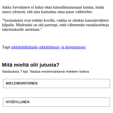
Jukka Savolainen ei halua ottaa kansallisuusasiaan kantaa, mutta
sanoo yleisesti, että aina kannattaa ottaa paras vaihtoehto.
”Suomalaiset ovat erittäin kovilla, vaikka se olisikin kansainvälinen
kilpailu. Mielestäni on sitä parempi, mitä vähemmän ennakkoehtoja
rakennukselle asetetaan.”
Tagit
arkkitehtikilpailu
arkkitehtuuri- ja designmuseo
Mitä mieltä olit jutusta?
Vastauksia
7
kpl. Vastaa ensimmäisenä mieleen tuleva
MIELENKIINTOINEN
HYÖDYLLINEN