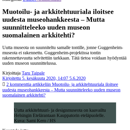
Muotoilu- ja arkkitehtuuriala iloitsee
uudesta museohankkeesta – Mutta
suunnitteleeko uuden museon
suomalainen arkkitehti?
Uutta museota on suunniteltu samalle tontille, jonne Guggenheim-
museota ei rakennettu. Guggenheim-projektissa tontin
rakennettavuutta selvitettiin tarkkaan. Tätä tietoa voidaan hyödyntää
uuden museon suunnittelussa.
Kirjoittaja
Taru Taipale
Kirjoitettu 5. kesäkuuta 2020, 14:07
5.6.2020
2 kommenttia
artikkeliin Muotoilu- ja arkkitehtuuriala iloitsee
uudesta museohankkeesta – Mutta suunnitteleeko uuden museon
suomalainen arkkitehti?
Uutta arkkitehtuuri- ja designmuseota on kaavailtu
Helsingin Etelärantaan Kauppatorin eteläpuolelle.
Kuva: Sami Kero / HS