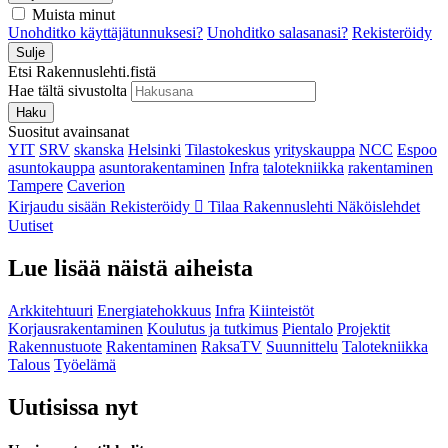
Muista minut
Unohditko käyttäjätunnuksesi?
Unohditko salasanasi?
Rekisteröidy
Sulje
Etsi Rakennuslehti.fistä
Hae tältä sivustolta
Haku
Suositut avainsanat
YIT
SRV
skanska
Helsinki
Tilastokeskus
yrityskauppa
NCC
Espoo
asuntokauppa
asuntorakentaminen
Infra
talotekniikka
rakentaminen
Tampere
Caverion
Kirjaudu sisään
Rekisteröidy
Tilaa Rakennuslehti
Näköislehdet
Uutiset
Lue lisää näistä aiheista
Arkkitehtuuri
Energiatehokkuus
Infra
Kiinteistöt
Korjausrakentaminen
Koulutus ja tutkimus
Pientalo
Projektit
Rakennustuote
Rakentaminen
RaksaTV
Suunnittelu
Talotekniikka
Talous
Työelämä
Uutisissa nyt