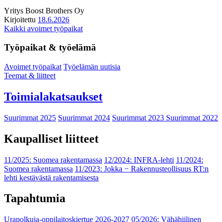
Yritys
Boost Brothers Oy
Kirjoitettu
18.6.2026
Kaikki avoimet työpaikat
Työpaikat & työelämä
Avoimet työpaikat
Työelämän uutisia
Teemat & liitteet
Toimialakatsaukset
Suurimmat 2025
Suurimmat 2024
Suurimmat 2023
Suurimmat 2022
Kaupalliset liitteet
11/2025: Suomea rakentamassa
12/2024: INFRA-lehti
11/2024:
Suomea rakentamassa
11/2023: Jokka − Rakennusteollisuus RT:n
lehti kestävästä rakentamisesta
Tapahtumia
Urapolkuja-oppilaitoskiertue 2026-2027
05/2026: Vähähiilinen