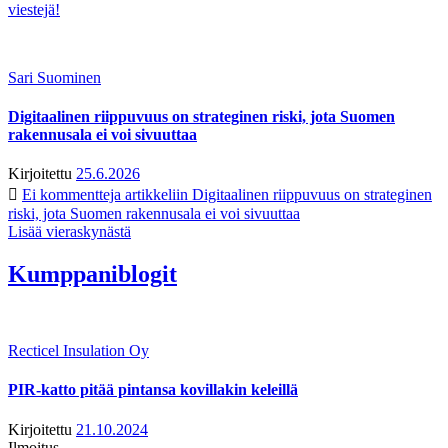
viestejä!
Sari Suominen
Digitaalinen riippuvuus on strateginen riski, jota Suomen
rakennusala ei voi sivuuttaa
Kirjoitettu
25.6.2026
Ei kommentteja
artikkeliin Digitaalinen riippuvuus on strateginen
riski, jota Suomen rakennusala ei voi sivuuttaa
Lisää vieraskynästä
Kumppaniblogit
Recticel Insulation Oy
PIR-katto pitää pintansa kovillakin keleillä
Kirjoitettu
21.10.2024
Ilmoitus