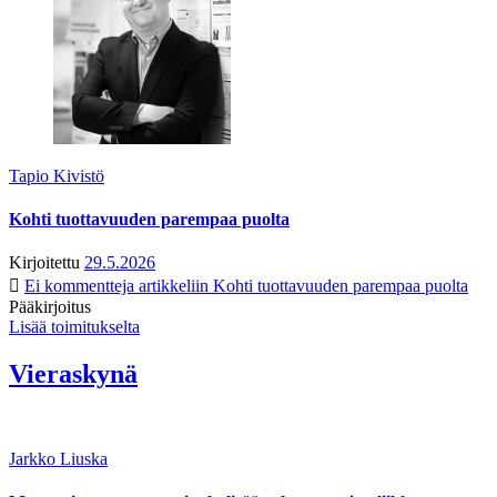
Tapio Kivistö
Kohti tuottavuuden parempaa puolta
Kirjoitettu
29.5.2026
Ei kommentteja
artikkeliin Kohti tuottavuuden parempaa puolta
Pääkirjoitus
Lisää toimitukselta
Vieraskynä
Jarkko Liuska