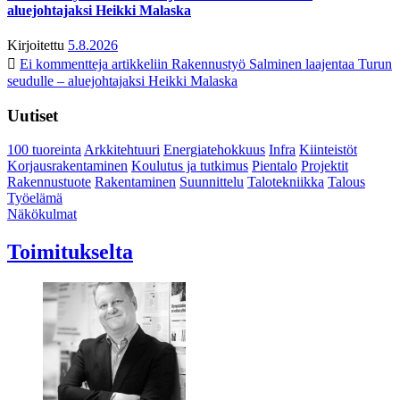
aluejohtajaksi Heikki Malaska
Kirjoitettu
5.8.2026
Ei kommentteja
artikkeliin Rakennustyö Salminen laajentaa Turun
seudulle – aluejohtajaksi Heikki Malaska
Uutiset
100 tuoreinta
Arkkitehtuuri
Energiatehokkuus
Infra
Kiinteistöt
Korjausrakentaminen
Koulutus ja tutkimus
Pientalo
Projektit
Rakennustuote
Rakentaminen
Suunnittelu
Talotekniikka
Talous
Työelämä
Näkökulmat
Toimitukselta