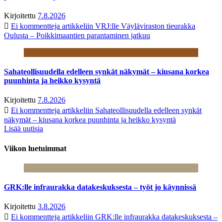
Kirjoitettu
7.8.2026
Ei kommentteja
artikkeliin VRJ:lle Väyläviraston tieurakka
Oulusta – Poikkimaantien parantaminen jatkuu
Sahateollisuudella edelleen synkät näkymät – kiusana korkea
puunhinta ja heikko kysyntä
Kirjoitettu
7.8.2026
Ei kommentteja
artikkeliin Sahateollisuudella edelleen synkät
näkymät – kiusana korkea puunhinta ja heikko kysyntä
Lisää uutisia
Viikon luetuimmat
GRK:lle infraurakka datakeskuksesta – työt jo käynnissä
Kirjoitettu
3.8.2026
Ei kommentteja
artikkeliin GRK:lle infraurakka datakeskuksesta –