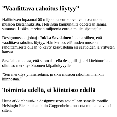
”Vaadittava rahoitus löytyy”
Hallituksen lupaamat 60 miljoonaa euroa ovat vain osa uuden
museon kustannuksista. Helsingin kaupungilta odotetaan samaa
summaa. Lisäksi tarvitaan miljoonia euroja muilta sijoittajilta.
Designmuseon johtaja
Jukka Savolainen
luottaa siihen, että
vaadittava rahoitus löytyy. Hän kertoo, että uuden museon
rahoittamisesta ollaan jo käyty keskusteluja eri säätiöiden ja yritysten
kanssa.
Savolainen toteaa, että suomalaisella designilla ja arkkitehtuurilla on
ollut iso merkitys Suomen kilpailukyvylle.
”Sen merkitys ymmärretään, ja siksi museon rahoittaminenkin
kiinnostaa.”
Toiminta edellä, ei kiinteistö edellä
Uutta arkkitehtuuri- ja designmuseota sovitellaan samalle tontille
Helsingin Etelärantaan kuin Guggenheim-museota muutama vuosi
sitten.