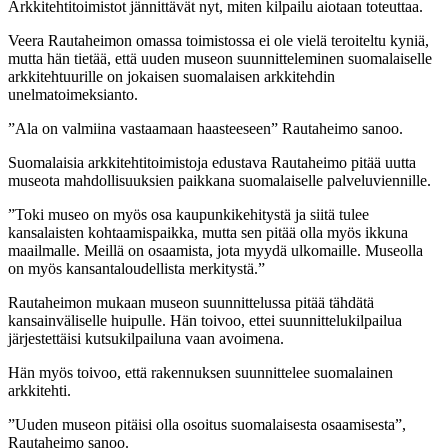
Arkkitehtitoimistot jännittävät nyt, miten kilpailu aiotaan toteuttaa.
Veera Rautaheimon omassa toimistossa ei ole vielä teroiteltu kyniä,
mutta hän tietää, että uuden museon suunnitteleminen suomalaiselle
arkkitehtuurille on jokaisen suomalaisen arkkitehdin
unelmatoimeksianto.
”Ala on valmiina vastaamaan haasteeseen” Rautaheimo sanoo.
Suomalaisia arkkitehtitoimistoja edustava Rautaheimo pitää uutta
museota mahdollisuuksien paikkana suomalaiselle palveluviennille.
”Toki museo on myös osa kaupunkikehitystä ja siitä tulee
kansalaisten kohtaamispaikka, mutta sen pitää olla myös ikkuna
maailmalle. Meillä on osaamista, jota myydä ulkomaille. Museolla
on myös kansantaloudellista merkitystä.”
Rautaheimon mukaan museon suunnittelussa pitää tähdätä
kansainväliselle huipulle. Hän toivoo, ettei suunnittelukilpailua
järjestettäisi kutsukilpailuna vaan avoimena.
Hän myös toivoo, että rakennuksen suunnittelee suomalainen
arkkitehti.
”Uuden museon pitäisi olla osoitus suomalaisesta osaamisesta”,
Rautaheimo sanoo.