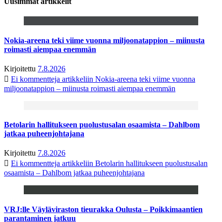
Uusimmat artikkelit
Nokia-areena teki viime vuonna miljoonatappion – miinusta
roimasti aiempaa enemmän
Kirjoitettu
7.8.2026
Ei kommentteja
artikkeliin Nokia-areena teki viime vuonna
miljoonatappion – miinusta roimasti aiempaa enemmän
Betolarin hallitukseen puolustusalan osaamista – Dahlbom
jatkaa puheenjohtajana
Kirjoitettu
7.8.2026
Ei kommentteja
artikkeliin Betolarin hallitukseen puolustusalan
osaamista – Dahlbom jatkaa puheenjohtajana
VRJ:lle Väyläviraston tieurakka Oulusta – Poikkimaantien
parantaminen jatkuu