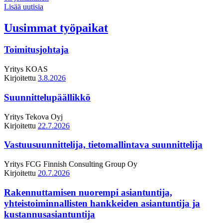
Lisää uutisia
Uusimmat työpaikat
Toimitusjohtaja
Yritys
KOAS
Kirjoitettu
3.8.2026
Suunnittelupäällikkö
Yritys
Tekova Oyj
Kirjoitettu
22.7.2026
Vastuusuunnittelija, tietomallintava suunnittelija
Yritys
FCG Finnish Consulting Group Oy
Kirjoitettu
20.7.2026
Rakennuttamisen nuorempi asiantuntija,
yhteistoiminnallisten hankkeiden asiantuntija ja
kustannusasiantuntija