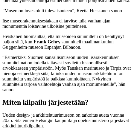
toteuttaa yhteistuotantoja esimerkiksi muiden pohjoismaiden kanssa.
”Museo on investointi tulevaisuuteen”, Reetta Heiskanen sanoo.
Itse museorakennuksestakaan ei tarvitse tulla vanhan ajan
monumenttia loistavine ulkoisine puitteineen.
Heiskanen huomauttaa, että museoiden suunnittelu on kehittynyt
paljon siitä, kun
Frank Gehry
suunnitteli maailmankuulun
Guggenheim-museon Espanjan Bilbaoon.
”Esimerkiksi Suomen kansallismuseon uuden lisärakennuksen
suunnitelmat on todella taitavasti sovitettu historiallisesti
arvokkaaseen ympäristöön. Myös Tanskan merimuseo ja Tirpiz ovat
hienoja esimerkkejä siitä, kuinka uuden museon arkkitehtuuri on
suunniteltu ympäristöä ja paikkaa kunnioittaen. Nykyinen
suunnittelu tarjoaa vaihtoehtoja vanhan ajan monumenteille”, hän
sanoo.
Miten kilpailu järjestetään?
Uuden design- ja arkkitehtuurimuseon on tarkoitus aueta vuonna
2025. Sitä ennen Helsingin kaupunki ja opetusministeriö järjestävät
arkkitehtuurikilpailun.