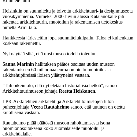
Kuuntele juttu
Helsinkiin on suunniteltu ja toivottu arkkitehtuuri- ja designmuseota
vuosikymmeniä. Viimeksi 2000-luvun alussa Katajanokalle piti
rakentaa arkkitehtuurin, muotoilun ja rakentamisen tietokeskus
nimeltä Armi-talo.
Hankkeesta järjestettiin jopa suunnittelukilpailu. Taloa ei kuitenkaan
koskaan rakennettu.
Nyt näyttää siltä, että uusi museo todella toteutuu.
Sanna Marinin
hallituksen päätös osoittaa uuden museon
rakentamiseen 60 miljoonaa euroa on otettu muotoilu- ja
arkkitehtipiireissä iloisen yllättyneinä vastaan.
”Tuli oikein olo, että nyt eletään historiallisia hetkiä”, sanoo
Arkkitehtuurimuseon johtaja
Reetta Heiskanen
.
LPR-Arkkitehtien arkkitehti ja Arkkitehtitoimistojen liiton
puheenjohtaja
Veera Rautaheimo
sanoo, että uutinen on otettu
kiitollisena vastaan.
Rautaheimo pitää päätöstä museon rahoittamisesta isona
huomionosoituksena koko suomalaiselle muotoilu- ja
arkkitehtialalle.