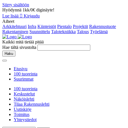
Siirry sisältöön
Hyödynnä 1kk/0€ diginäyte!
Lue lisää
Kirjaudu
Aiheet
Arkkitehtuuri
Infra
Kiinteistöt
Pientalo
Projektit
Rakennustuote
Rakentaminen
Suunnittelu
Talotekniikka
Talous
Työelämä
Kaikki mitä tietää pitää
Hae tältä sivustolta
Haku
Etusivu
100 tuoreinta
Suurimmat
100 tuoreinta
Keskustelut
Näköislehti
Tilaa Rakennuslehti
Uutiskirje
Toimitus
Yhteystiedot