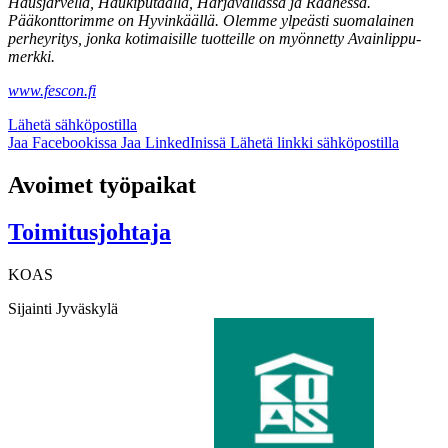
Hausjärvellä, Haukiputaalla, Harjavallassa ja Raahessa.
Pääkonttorimme on Hyvinkäällä. Olemme ylpeästi suomalainen
perheyritys, jonka kotimaisille tuotteille on myönnetty Avainlippu-
merkki.
www.fescon.fi
Lähetä sähköpostilla
Jaa Facebookissa
Jaa LinkedInissä
Lähetä linkki sähköpostilla
Avoimet työpaikat
Toimitusjohtaja
KOAS
Sijainti
Jyväskylä