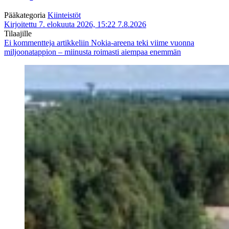
Pääkategoria
Kiinteistöt
Kirjoitettu 7. elokuuta 2026, 15:22
7.8.2026
Tilaajille
Ei kommentteja
artikkeliin Nokia-areena teki viime vuonna
miljoonatappion – miinusta roimasti aiempaa enemmän