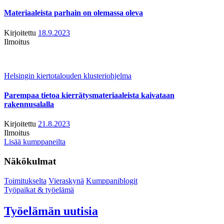
Materiaaleista parhain on olemassa oleva
Kirjoitettu
18.9.2023
Ilmoitus
Helsingin kiertotalouden klusteriohjelma
Parempaa tietoa kierrätysmateriaaleista kaivataan
rakennusalalla
Kirjoitettu
21.8.2023
Ilmoitus
Lisää kumppaneilta
Näkökulmat
Toimitukselta
Vieraskynä
Kumppaniblogit
Työpaikat & työelämä
Työelämän uutisia