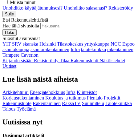
Muista minut
Unohditko käyttäjätunnuksesi?
Unohditko salasanasi?
Rekisteröidy
Sulje
Etsi Rakennuslehti.fistä
Hae tältä sivustolta
Haku
Suositut avainsanat
YIT
SRV
skanska
Helsinki
Tilastokeskus
yrityskauppa
NCC
Espoo
asuntokauppa
asuntorakentaminen
Infra
talotekniikka
rakentaminen
Tampere
Caverion
Kirjaudu sisään
Rekisteröidy
Tilaa Rakennuslehti
Näköislehdet
Uutiset
Lue lisää näistä aiheista
Arkkitehtuuri
Energiatehokkuus
Infra
Kiinteistöt
Korjausrakentaminen
Koulutus ja tutkimus
Pientalo
Projektit
Rakennustuote
Rakentaminen
RaksaTV
Suunnittelu
Talotekniikka
Talous
Työelämä
Uutisissa nyt
Uusimmat artikkelit