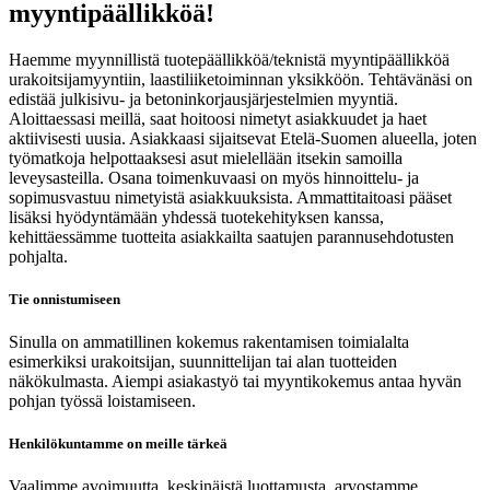
myyntipäällikköä!
Haemme myynnillistä tuotepäällikköä/teknistä myyntipäällikköä
urakoitsijamyyntiin, laastiliiketoiminnan yksikköön. Tehtävänäsi on
edistää julkisivu- ja betoninkorjausjärjestelmien myyntiä.
Aloittaessasi meillä, saat hoitoosi nimetyt asiakkuudet ja haet
aktiivisesti uusia. Asiakkaasi sijaitsevat Etelä-Suomen alueella, joten
työmatkoja helpottaaksesi asut mielellään itsekin samoilla
leveysasteilla. Osana toimenkuvaasi on myös hinnoittelu- ja
sopimusvastuu nimetyistä asiakkuuksista. Ammattitaitoasi pääset
lisäksi hyödyntämään yhdessä tuotekehityksen kanssa,
kehittäessämme tuotteita asiakkailta saatujen parannusehdotusten
pohjalta.
Tie onnistumiseen
Sinulla on ammatillinen kokemus rakentamisen toimialalta
esimerkiksi urakoitsijan, suunnittelijan tai alan tuotteiden
näkökulmasta. Aiempi asiakastyö tai myyntikokemus antaa hyvän
pohjan työssä loistamiseen.
Henkilökuntamme on meille tärkeä
Vaalimme avoimuutta, keskinäistä luottamusta, arvostamme