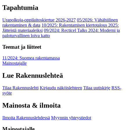
Tapahtumia
Urapolkuja-oppilaitoskiertue 2026-2027
05/2026: Vähähiilinen
rakentaminen & data
10/2025: Rakentamisen kiertotalous 2025:
Jätteistä materiaaleiksi
09/2024: Recticel Talks 2024: Moderni ja
paloturvallinen loiva katto
Teemat ja liitteet
11/2024: Suomea rakentamassa
Mainostajalle
Lue Rakennuslehteä
Tilaa Rakennuslehti
Kirjaudu näköislehteen
Tilaa uutiskirje
RSS-
syöte
Mainosta & ilmoita
Ilmoita Rakennuslehdessä
Myynnin yhteystiedot
Mainostajalle