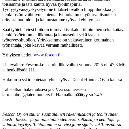
toisiamme ja tätä kautta hyvää työilmapiiriä.
Työtyytyväisyyskyselymme tulokset ovatkin huippuluokkaa ja
henkilöstön vaihtuvuus pientä. Kiinnitämme työturvallisuuteen
erityistä huomiota ja kannustamme työssä kehittymiseen.
Saat työtehtäviesi hoitoon toimivat työkalut, tiimin tuen sekä kattavat
henkilöstöetumme: liikunta- ja lounasedut sekä laajan
työterveyshuollon. Yrityksemme on vakavarainen kotimainen
työnantaja, joka kasvaa varman rauhallisesti.
Yrityksen tiedot:
www.fescon.fi
Liikevaihto: Fescon-konsernin liikevaihto vuonna 2025 oli 47,3 M€
ja henkilöstöä 111.
Hakuprosessi toteutetaan yhteistyössä Talent Hunters Oy:n kanssa.
Lähetäthän hakemuksesi ja CV:si osoitteeseen
taru.lauhde@talenthunters.fi. Hakuaika päättyy su 24.5.
Fescon Oy on suurin suomalainen rakennusalan ja teollisuuden
laasti-, hiekka- ja pinnoitetuotteiden sekä ratkaisujen kehittäjä- ja
valmistajayritys. Tehtaitamme on viisi ja ne sijaitsevat Tuusulassa,