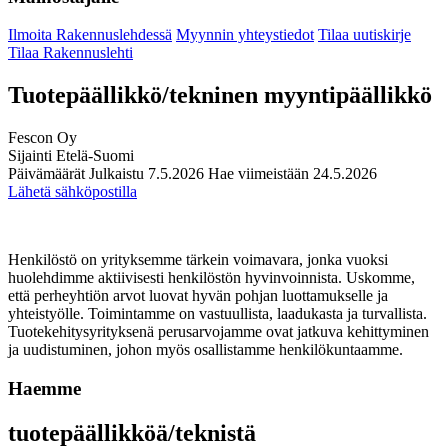
Ilmoita Rakennuslehdessä
Myynnin yhteystiedot
Tilaa uutiskirje
Tilaa Rakennuslehti
Tuotepäällikkö/tekninen myyntipäällikkö
Fescon Oy
Sijainti
Etelä-Suomi
Päivämäärät
Julkaistu
7.5.2026
Hae viimeistään
24.5.2026
Lähetä sähköpostilla
Henkilöstö on yrityksemme tärkein voimavara, jonka vuoksi
huolehdimme aktiivisesti henkilöstön hyvinvoinnista. Uskomme,
että perheyhtiön arvot luovat hyvän pohjan luottamukselle ja
yhteistyölle. Toimintamme on vastuullista, laadukasta ja turvallista.
Tuotekehitysyrityksenä perusarvojamme ovat jatkuva kehittyminen
ja uudistuminen, johon myös osallistamme henkilökuntaamme.
Haemme
tuotepäällikköä/teknistä