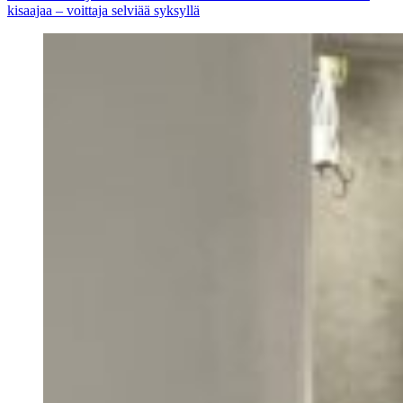
kisaajaa – voittaja selviää syksyllä