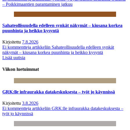
– Poikkimaantien parantaminen jatkuu
Sahateollisuudella edelleen synkät näkymät – kiusana korkea
puunhinta ja heikko kysyntä
Kirjoitettu
7.8.2026
Ei kommentteja
artikkeliin Sahateollisuudella edelleen synkät
näkymät – kiusana korkea puunhinta ja heikko kysyntä
Lisää uutisia
Viikon luetuimmat
GRK:lle infraurakka datakeskuksesta – työt jo käynnissä
Kirjoitettu
3.8.2026
Ei kommentteja
artikkeliin GRK:lle infraurakka datakeskuksesta –
työt jo käynnissä