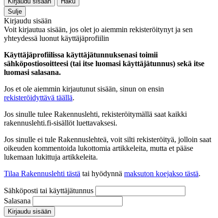
Kirjaudu sisään
Haku
Sulje
Kirjaudu sisään
Voit kirjautua sisään, jos olet jo aiemmin rekisteröitynyt ja sen
yhteydessä luonut käyttäjäprofiilin
Käyttäjäprofiilissa käyttäjätunnuksenasi toimii
sähköpostiosoitteesi (tai itse luomasi käyttäjätunnus) sekä itse
luomasi salasana.
Jos et ole aiemmin kirjautunut sisään, sinun on ensin
rekisteröidyttävä täällä
.
Jos sinulle tulee Rakennuslehti, rekisteröitymällä saat kaikki
rakennuslehti.fi-sisällöt luettavaksesi.
Jos sinulle ei tule Rakennuslehteä, voit silti rekisteröityä, jolloin saat
oikeuden kommentoida lukottomia artikkeleita, mutta et pääse
lukemaan lukittuja artikkeleita.
Tilaa Rakennuslehti tästä
tai hyödynnä
maksuton koejakso tästä
.
Sähköposti tai käyttäjätunnus
Salasana
Kirjaudu sisään