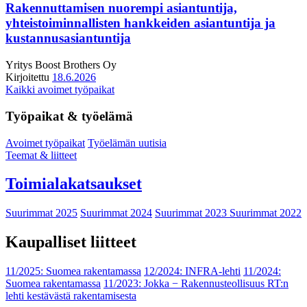
Rakennuttamisen nuorempi asiantuntija,
yhteistoiminnallisten hankkeiden asiantuntija ja
kustannusasiantuntija
Yritys
Boost Brothers Oy
Kirjoitettu
18.6.2026
Kaikki avoimet työpaikat
Työpaikat & työelämä
Avoimet työpaikat
Työelämän uutisia
Teemat & liitteet
Toimialakatsaukset
Suurimmat 2025
Suurimmat 2024
Suurimmat 2023
Suurimmat 2022
Kaupalliset liitteet
11/2025: Suomea rakentamassa
12/2024: INFRA-lehti
11/2024:
Suomea rakentamassa
11/2023: Jokka − Rakennusteollisuus RT:n
lehti kestävästä rakentamisesta