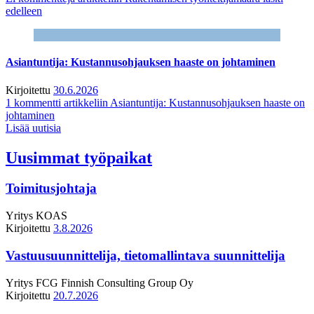
edelleen
Asiantuntija: Kustannusohjauksen haaste on johtaminen
Kirjoitettu
30.6.2026
1 kommentti
artikkeliin Asiantuntija: Kustannusohjauksen haaste on
johtaminen
Lisää uutisia
Uusimmat työpaikat
Toimitusjohtaja
Yritys
KOAS
Kirjoitettu
3.8.2026
Vastuusuunnittelija, tietomallintava suunnittelija
Yritys
FCG Finnish Consulting Group Oy
Kirjoitettu
20.7.2026