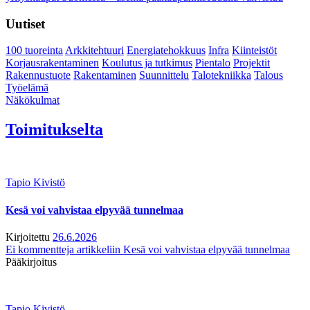
Uutiset
100 tuoreinta
Arkkitehtuuri
Energiatehokkuus
Infra
Kiinteistöt
Korjausrakentaminen
Koulutus ja tutkimus
Pientalo
Projektit
Rakennustuote
Rakentaminen
Suunnittelu
Talotekniikka
Talous
Työelämä
Näkökulmat
Toimitukselta
Tapio Kivistö
Kesä voi vahvistaa elpyvää tunnelmaa
Kirjoitettu
26.6.2026
Ei kommentteja
artikkeliin Kesä voi vahvistaa elpyvää tunnelmaa
Pääkirjoitus
Tapio Kivistö