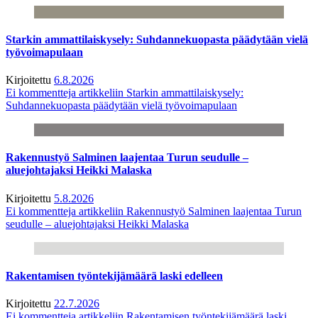
Starkin ammattilaiskysely: Suhdannekuopasta päädytään vielä
työvoimapulaan
Kirjoitettu
6.8.2026
Ei kommentteja
artikkeliin Starkin ammattilaiskysely:
Suhdannekuopasta päädytään vielä työvoimapulaan
Rakennustyö Salminen laajentaa Turun seudulle –
aluejohtajaksi Heikki Malaska
Kirjoitettu
5.8.2026
Ei kommentteja
artikkeliin Rakennustyö Salminen laajentaa Turun
seudulle – aluejohtajaksi Heikki Malaska
Rakentamisen työntekijämäärä laski edelleen
Kirjoitettu
22.7.2026
Ei kommentteja
artikkeliin Rakentamisen työntekijämäärä laski