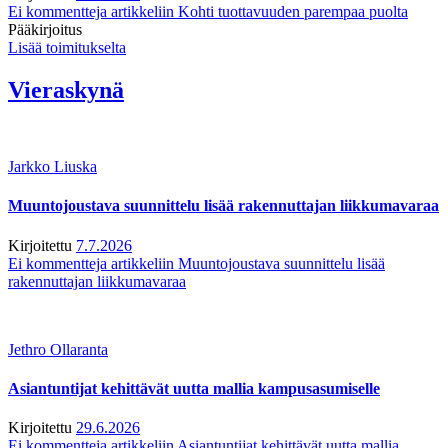
Ei kommentteja
artikkeliin Kohti tuottavuuden parempaa puolta
Pääkirjoitus
Lisää toimitukselta
Vieraskynä
Jarkko Liuska
Muuntojoustava suunnittelu lisää rakennuttajan liikkumavaraa
Kirjoitettu
7.7.2026
Ei kommentteja
artikkeliin Muuntojoustava suunnittelu lisää
rakennuttajan liikkumavaraa
Jethro Ollaranta
Asiantuntijat kehittävät uutta mallia kampusasumiselle
Kirjoitettu
29.6.2026
Ei kommentteja
artikkeliin Asiantuntijat kehittävät uutta mallia