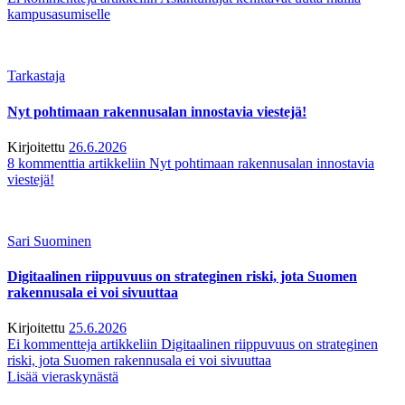
kampusasumiselle
Tarkastaja
Nyt pohtimaan rakennusalan innostavia viestejä!
Kirjoitettu
26.6.2026
8 kommenttia
artikkeliin Nyt pohtimaan rakennusalan innostavia
viestejä!
Sari Suominen
Digitaalinen riippuvuus on strateginen riski, jota Suomen
rakennusala ei voi sivuuttaa
Kirjoitettu
25.6.2026
Ei kommentteja
artikkeliin Digitaalinen riippuvuus on strateginen
riski, jota Suomen rakennusala ei voi sivuuttaa
Lisää vieraskynästä