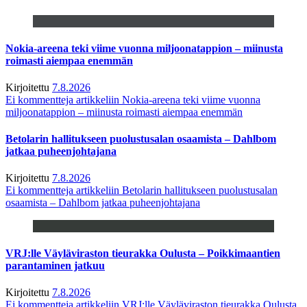
Nokia-areena teki viime vuonna miljoonatappion – miinusta
roimasti aiempaa enemmän
Kirjoitettu
7.8.2026
Ei kommentteja
artikkeliin Nokia-areena teki viime vuonna
miljoonatappion – miinusta roimasti aiempaa enemmän
Betolarin hallitukseen puolustusalan osaamista – Dahlbom
jatkaa puheenjohtajana
Kirjoitettu
7.8.2026
Ei kommentteja
artikkeliin Betolarin hallitukseen puolustusalan
osaamista – Dahlbom jatkaa puheenjohtajana
VRJ:lle Väyläviraston tieurakka Oulusta – Poikkimaantien
parantaminen jatkuu
Kirjoitettu
7.8.2026
Ei kommentteja
artikkeliin VRJ:lle Väyläviraston tieurakka Oulusta