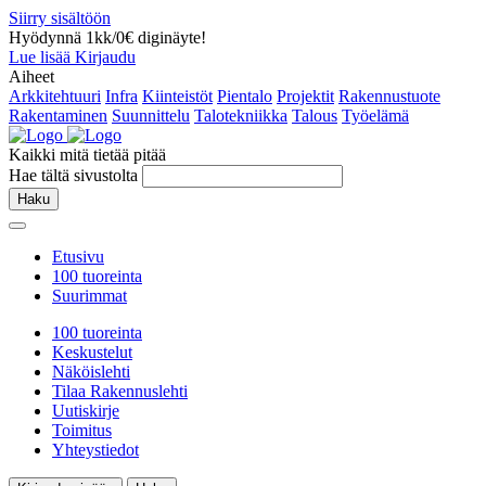
Siirry sisältöön
Hyödynnä 1kk/0€ diginäyte!
Lue lisää
Kirjaudu
Aiheet
Arkkitehtuuri
Infra
Kiinteistöt
Pientalo
Projektit
Rakennustuote
Rakentaminen
Suunnittelu
Talotekniikka
Talous
Työelämä
Kaikki mitä tietää pitää
Hae tältä sivustolta
Haku
Etusivu
100 tuoreinta
Suurimmat
100 tuoreinta
Keskustelut
Näköislehti
Tilaa Rakennuslehti
Uutiskirje
Toimitus
Yhteystiedot