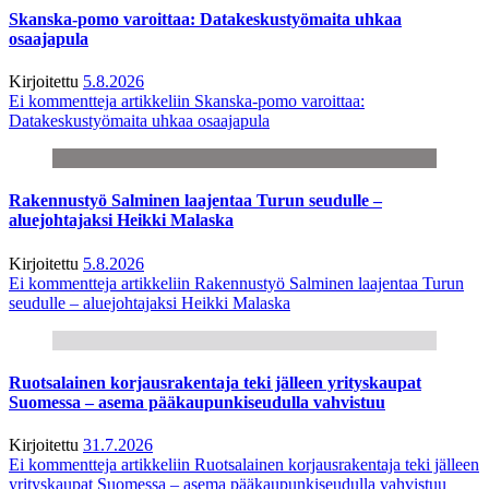
Skanska-pomo varoittaa: Datakeskustyömaita uhkaa
osaajapula
Kirjoitettu
5.8.2026
Ei kommentteja
artikkeliin Skanska-pomo varoittaa:
Datakeskustyömaita uhkaa osaajapula
Rakennustyö Salminen laajentaa Turun seudulle –
aluejohtajaksi Heikki Malaska
Kirjoitettu
5.8.2026
Ei kommentteja
artikkeliin Rakennustyö Salminen laajentaa Turun
seudulle – aluejohtajaksi Heikki Malaska
Ruotsalainen korjausrakentaja teki jälleen yrityskaupat
Suomessa – asema pääkaupunkiseudulla vahvistuu
Kirjoitettu
31.7.2026
Ei kommentteja
artikkeliin Ruotsalainen korjausrakentaja teki jälleen
yrityskaupat Suomessa – asema pääkaupunkiseudulla vahvistuu