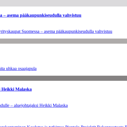
ssa – asema pääkaupunkiseudulla vahvistuu
en yrityskaupat Suomessa – asema pääkaupunkiseudulla vahvistuu
ita uhkaa osaajapula
i Heikki Malaska
dulle – aluejohtajaksi Heikki Malaska