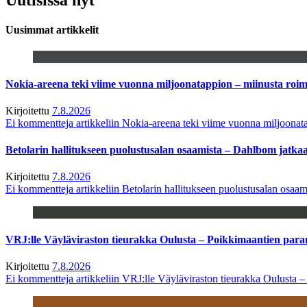
Uusimmat artikkelit
Nokia-areena teki viime vuonna miljoonatappion – miinusta ro
Kirjoitettu
7.8.2026
Ei kommentteja
artikkeliin Nokia-areena teki viime vuonna miljoona
Betolarin hallitukseen puolustusalan osaamista – Dahlbom jatk
Kirjoitettu
7.8.2026
Ei kommentteja
artikkeliin Betolarin hallitukseen puolustusalan osa
VRJ:lle Väyläviraston tieurakka Oulusta – Poikkimaantien par
Kirjoitettu
7.8.2026
Ei kommentteja
artikkeliin VRJ:lle Väyläviraston tieurakka Oulusta 