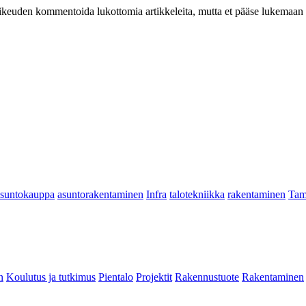
at oikeuden kommentoida lukottomia artikkeleita, mutta et pääse lukemaan l
asuntokauppa
asuntorakentaminen
Infra
talotekniikka
rakentaminen
Tam
n
Koulutus ja tutkimus
Pientalo
Projektit
Rakennustuote
Rakentaminen