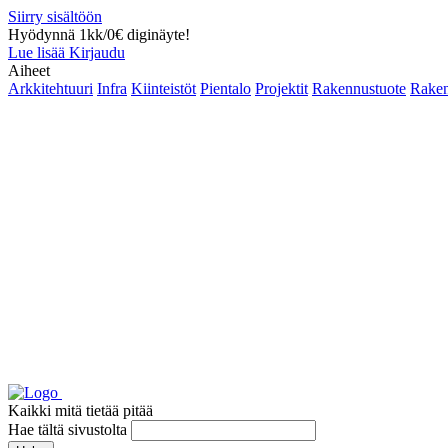
Siirry sisältöön
Hyödynnä 1kk/0€ diginäyte!
Lue lisää
Kirjaudu
Aiheet
Arkkitehtuuri
Infra
Kiinteistöt
Pientalo
Projektit
Rakennustuote
Raken
Kaikki mitä tietää pitää
Hae tältä sivustolta