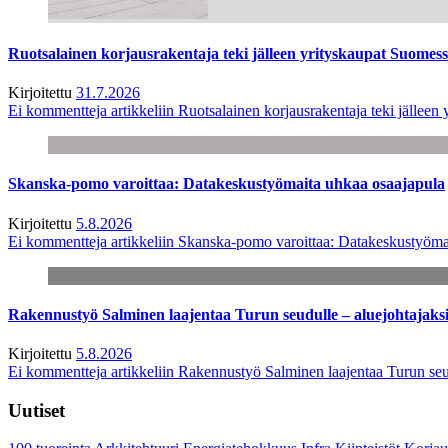
Ruotsalainen korjausrakentaja teki jälleen yrityskaupat Suome
Kirjoitettu
31.7.2026
Ei kommentteja
artikkeliin Ruotsalainen korjausrakentaja teki jälle
Skanska-pomo varoittaa: Datakeskustyömaita uhkaa osaajapula
Kirjoitettu
5.8.2026
Ei kommentteja
artikkeliin Skanska-pomo varoittaa: Datakeskustyöma
Rakennustyö Salminen laajentaa Turun seudulle – aluejohtajaks
Kirjoitettu
5.8.2026
Ei kommentteja
artikkeliin Rakennustyö Salminen laajentaa Turun seu
Uutiset