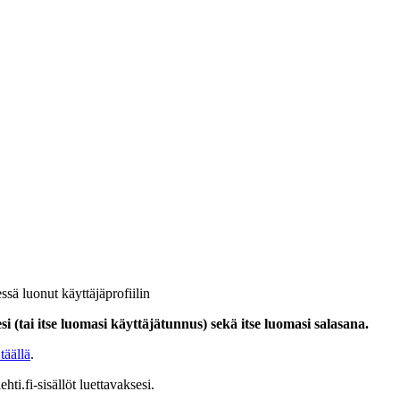
ssä luonut käyttäjäprofiilin
i (tai itse luomasi käyttäjätunnus) sekä itse luomasi salasana.
täällä
.
hti.fi-sisällöt luettavaksesi.