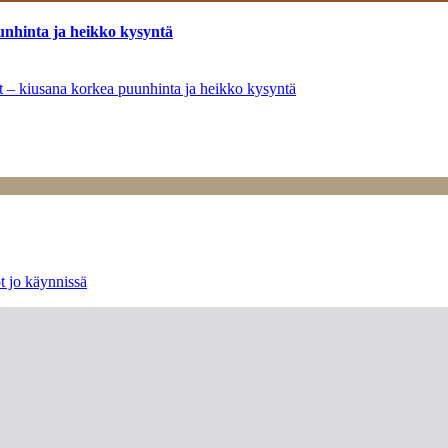
unhinta ja heikko kysyntä
ät – kiusana korkea puunhinta ja heikko kysyntä
t jo käynnissä