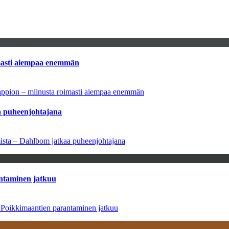
imasti aiempaa enemmän
tappion – miinusta roimasti aiempaa enemmän
aa puheenjohtajana
amista – Dahlbom jatkaa puheenjohtajana
antaminen jatkuu
– Poikkimaantien parantaminen jatkuu