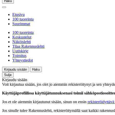
Haku
Etusivu
100 tuoreinta
Suurimmat
100 tuoreinta
Keskustelut
Näköislehti
Tilaa Rakennuslehti
Uutiskirje
Toimitus
Yhteystiedot
Kirjaudu sisään
Haku
Sulje
Kirjaudu sisään
Voit kirjautua sisään, jos olet jo aiemmin rekisteröitynyt ja sen yhteyde
Käyttäjäprofiilissa käyttäjätunnuksenasi toimii sähköpostiosoittees
Jos et ole aiemmin kirjautunut sisään, sinun on ensin
rekisteröidyttävä 
Jos sinulle tulee Rakennuslehti, rekisteröitymällä saat kaikki rakennusle