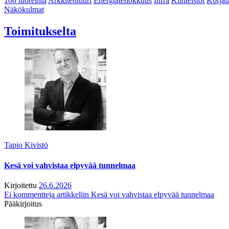
100 tuoreinta
Arkkitehtuuri
Energiatehokkuus
Infra
Kiinteistöt
Korjau
Näkökulmat
Toimitukselta
Tapio Kivistö
Kesä voi vahvistaa elpyvää tunnelmaa
Kirjoitettu
26.6.2026
Ei kommentteja
artikkeliin Kesä voi vahvistaa elpyvää tunnelmaa
Pääkirjoitus