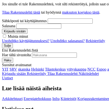
Jos sinulle ei tule Rakennuslehteä, voit silti rekisteröityä, jolloin sa
Tilaa Rakennuslehti tästä
tai hyödynnä
maksuton koejakso tästä
.
Sähköposti tai käyttäjätunnus
Salasana
Kirjaudu sisään
Muista minut
Unohditko käyttäjätunnuksesi?
Unohditko salasanasi?
Rekisteröidy
Sulje
Etsi Rakennuslehti.fistä
Hae tältä sivustolta
Haku
Suositut avainsanat
YIT
SRV
skanska
Helsinki
Tilastokeskus
yrityskauppa
NCC
Espoo
Kirjaudu sisään
Rekisteröidy
Tilaa Rakennuslehti
Näköislehdet
Uutiset
Lue lisää näistä aiheista
Arkkitehtuuri
Energiatehokkuus
Infra
Kiinteistöt
Korjausrakentamine
Uutisissa nyt