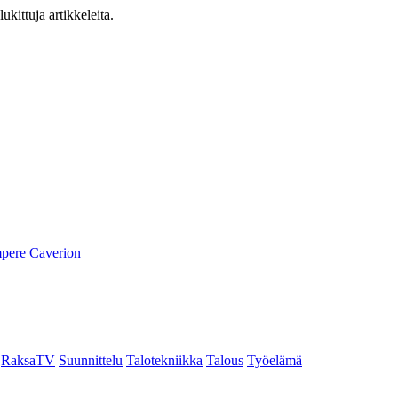
ukittuja artikkeleita.
pere
Caverion
RaksaTV
Suunnittelu
Talotekniikka
Talous
Työelämä