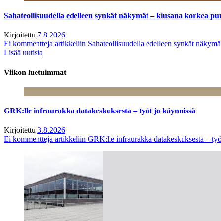
Sahateollisuudella edelleen synkät näkymät – kiusana korkea pu
Kirjoitettu
7.8.2026
Ei kommentteja
artikkeliin Sahateollisuudella edelleen synkät näkym
Lisää uutisia
Viikon luetuimmat
GRK:lle infraurakka datakeskuksesta – työt jo käynnissä
Kirjoitettu
3.8.2026
Ei kommentteja
artikkeliin GRK:lle infraurakka datakeskuksesta – työ