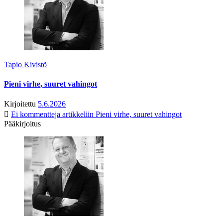
Tapio Kivistö
Pieni virhe, suuret vahingot
Kirjoitettu
5.6.2026
Ei kommentteja
artikkeliin Pieni virhe, suuret vahingot
Pääkirjoitus