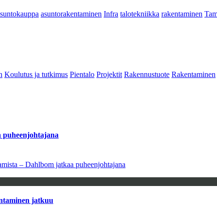
asuntokauppa
asuntorakentaminen
Infra
talotekniikka
rakentaminen
Tam
n
Koulutus ja tutkimus
Pientalo
Projektit
Rakennustuote
Rakentaminen
aa puheenjohtajana
saamista – Dahlbom jatkaa puheenjohtajana
antaminen jatkuu