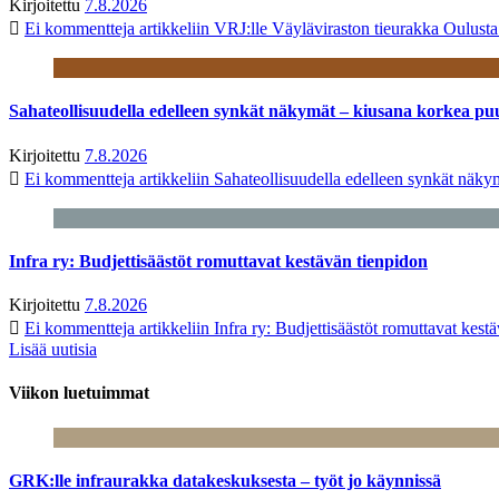
Kirjoitettu
7.8.2026
Ei kommentteja
artikkeliin VRJ:lle Väyläviraston tieurakka Oulust
Sahateollisuudella edelleen synkät näkymät – kiusana korkea pu
Kirjoitettu
7.8.2026
Ei kommentteja
artikkeliin Sahateollisuudella edelleen synkät näk
Infra ry: Budjettisäästöt romuttavat kestävän tienpidon
Kirjoitettu
7.8.2026
Ei kommentteja
artikkeliin Infra ry: Budjettisäästöt romuttavat kest
Lisää uutisia
Viikon luetuimmat
GRK:lle infraurakka datakeskuksesta – työt jo käynnissä