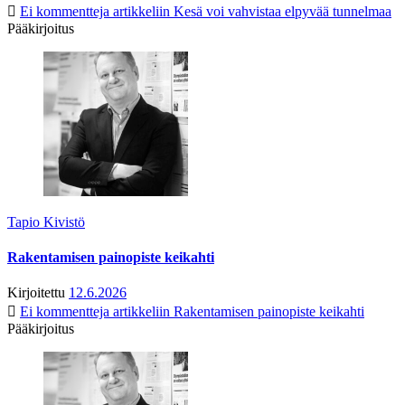
Ei kommentteja
artikkeliin Kesä voi vahvistaa elpyvää tunnelmaa
Pääkirjoitus
Tapio Kivistö
Rakentamisen painopiste keikahti
Kirjoitettu
12.6.2026
Ei kommentteja
artikkeliin Rakentamisen painopiste keikahti
Pääkirjoitus