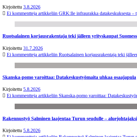
Kirjoitettu
3.8.2026
Ei kommentteja
artikkeliin GRK:lle infraurakka datakeskuksesta – t
Ruotsalainen korjausrakentaja teki jälleen yrityskaupat Suome
Kirjoitettu
31.7.2026
Ei kommentteja
artikkeliin Ruotsalainen korjausrakentaja teki jäl
Skanska-pomo varoittaa: Datakeskustyömaita uhkaa osaajapula
Kirjoitettu
5.8.2026
Ei kommentteja
artikkeliin Skanska-pomo varoittaa: Datakeskustyö
Rakennustyö Salminen laajentaa Turun seudulle – aluejohtajaks
Kirjoitettu
5.8.2026
Ei kommentteja
artikkeliin Rakennustyö Salminen laajentaa Turun s