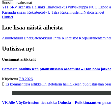
Suositut avainsanat
YIT
SRV
skanska
Helsinki
Tilastokeskus
yrityskauppa
NCC
Espoo
Kirjaudu sisään
Rekisteröidy
Tilaa Rakennuslehti
Näköislehdet
Uutiset
Lue lisää näistä aiheista
Arkkitehtuuri
Energiatehokkuus
Infra
Kiinteistöt
Korjausrakentamine
Uutisissa nyt
Uusimmat artikkelit
Betolarin hallitukseen puolustusalan osaamista – Dahlbom jatk
Kirjoitettu
7.8.2026
Ei kommentteja
artikkeliin Betolarin hallitukseen puolustusalan o
VRJ:lle Väyläviraston tieurakka Oulusta – Poikkimaantien par