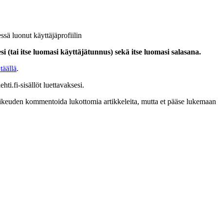
ssä luonut käyttäjäprofiilin
i (tai itse luomasi käyttäjätunnus) sekä itse luomasi salasana.
täällä
.
hti.fi-sisällöt luettavaksesi.
at oikeuden kommentoida lukottomia artikkeleita, mutta et pääse lukemaan l