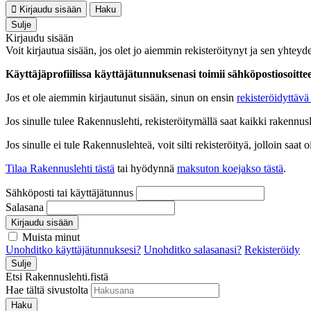
Kirjaudu sisään
Haku
Sulje
Kirjaudu sisään
Voit kirjautua sisään, jos olet jo aiemmin rekisteröitynyt ja sen yhteyde
Käyttäjäprofiilissa käyttäjätunnuksenasi toimii sähköpostiosoittees
Jos et ole aiemmin kirjautunut sisään, sinun on ensin
rekisteröidyttävä 
Jos sinulle tulee Rakennuslehti, rekisteröitymällä saat kaikki rakennusle
Jos sinulle ei tule Rakennuslehteä, voit silti rekisteröityä, jolloin sa
Tilaa Rakennuslehti tästä
tai hyödynnä
maksuton koejakso tästä
.
Sähköposti tai käyttäjätunnus
Salasana
Kirjaudu sisään
Muista minut
Unohditko käyttäjätunnuksesi?
Unohditko salasanasi?
Rekisteröidy
Sulje
Etsi Rakennuslehti.fistä
Hae tältä sivustolta
Haku