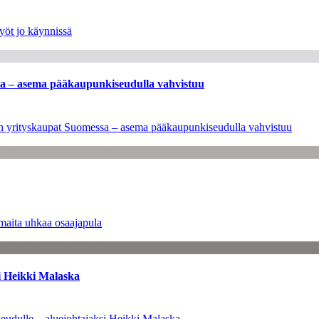
yöt jo käynnissä
ssa – asema pääkaupunkiseudulla vahvistuu
leen yrityskaupat Suomessa – asema pääkaupunkiseudulla vahvistuu
maita uhkaa osaajapula
i Heikki Malaska
eudulle – aluejohtajaksi Heikki Malaska