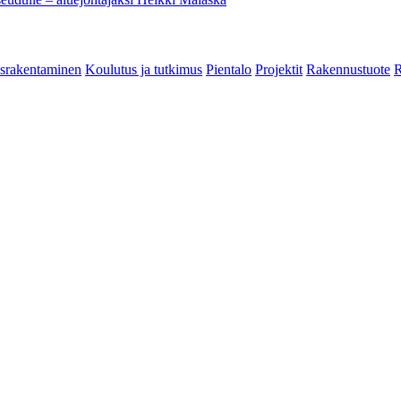
srakentaminen
Koulutus ja tutkimus
Pientalo
Projektit
Rakennustuote
R