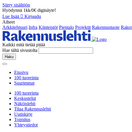
Siirry sisältöön
Hyödynnä 1kk/0€ diginäyte!
Lue lisää
Kirjaudu
Aiheet
Arkkitehtuuri
Infra
Kiinteistöt
Pientalo
Projektit
Rakennustuote
Raken
Kaikki mitä tietää pitää
Hae tältä sivustolta
Haku
Etusivu
100 tuoreinta
Suurimmat
100 tuoreinta
Keskustelut
Näköislehti
Tilaa Rakennuslehti
Uutiskirje
Toimitus
Yhteystiedot