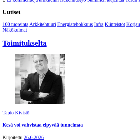
Uutiset
100 tuoreinta
Arkkitehtuuri
Energiatehokkuus
Infra
Kiinteistöt
Korjau
Näkökulmat
Toimitukselta
Tapio Kivistö
Kesä voi vahvistaa elpyvää tunnelmaa
Kirjoitettu
26.6.2026