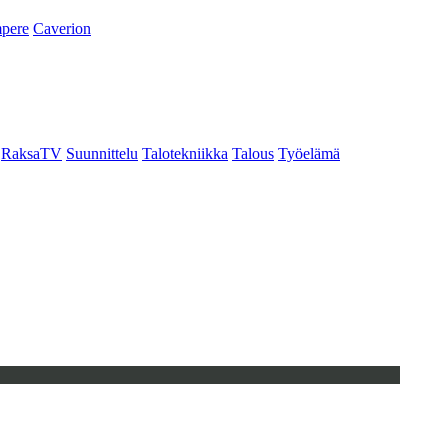
pere
Caverion
RaksaTV
Suunnittelu
Talotekniikka
Talous
Työelämä