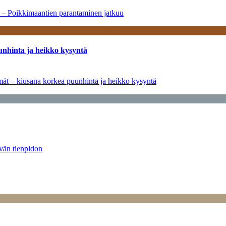
a – Poikkimaantien parantaminen jatkuu
unhinta ja heikko kysyntä
ymät – kiusana korkea puunhinta ja heikko kysyntä
ävän tienpidon