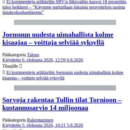
Ei kommentteja
artikkeliin SRV:n liikevaihto kasvoi 18 prosenttia,
tulos heikkeni – ”Käymme parhaillaan lukuisia neuvotteluja uusista
datakeskushankkeista”
Joensuun uudesta uimahallista kolme
kisaajaa – voittaja selviää syksyllä
Pääkategoria
Talous
Kirjoitettu 6. elokuuta 2026, 12:59
6.8.2026
Tilaajille
Ei kommentteja
artikkeliin Joensuun uudesta uimahallista kolme
kisaajaa – voittaja selviää syksyllä
Sorvoja rakentaa Tullin tilat Tornioon –
kustannusarvio 14 miljoonaa
Pääkategoria
Rakentaminen
Kirjoitettu 5. elokuuta 2026, 10:21
5.8.2026