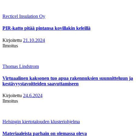
Recticel Insulation Oy
PIR-katto pitää pintansa kovillakin keleillä
Kirjoitettu
21.10.2024
Ilmoitus
Thomas Lindstrom
Virtuaalinen kaksonen tuo apua rakennuksien suunnitteluun ja
kestävyystavoitteiden saavuttamiseen
Kirjoitettu
24.6.2024
Ilmoitus
Helsingin kiertotalouden klusteriohjelma
Materiaaleista parhain on olemassa oleva