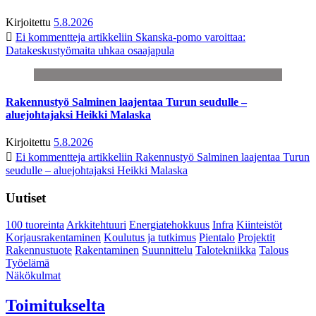
Kirjoitettu
5.8.2026
Ei kommentteja
artikkeliin Skanska-pomo varoittaa:
Datakeskustyömaita uhkaa osaajapula
Rakennustyö Salminen laajentaa Turun seudulle –
aluejohtajaksi Heikki Malaska
Kirjoitettu
5.8.2026
Ei kommentteja
artikkeliin Rakennustyö Salminen laajentaa Turun
seudulle – aluejohtajaksi Heikki Malaska
Uutiset
100 tuoreinta
Arkkitehtuuri
Energiatehokkuus
Infra
Kiinteistöt
Korjausrakentaminen
Koulutus ja tutkimus
Pientalo
Projektit
Rakennustuote
Rakentaminen
Suunnittelu
Talotekniikka
Talous
Työelämä
Näkökulmat
Toimitukselta