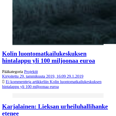
Kolin luontomatkailukeskuksen
hintalappu yli 100 miljoonaa euroa
Pääkategoria
Projektit
Kirjoitettu 29. tammikuuta 2019, 16:09
29.1.2019
Ei kommentteja
artikkeliin Kolin luontomatkailukeskuksen
hintalappu yli 100 miljoonaa euroa
Karjalainen: Lieksan urheiluhallihanke
etenee