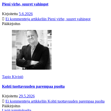
Pieni virhe, suuret vahingot
Kirjoitettu
5.6.2026
Ei kommentteja
artikkeliin Pieni virhe, suuret vahingot
Pääkirjoitus
Tapio Kivistö
Kohti tuottavuuden parempaa puolta
Kirjoitettu
29.5.2026
Ei kommentteja
artikkeliin Kohti tuottavuuden parempaa puolta
Pääkirjoitus
Lisää toimitukselta