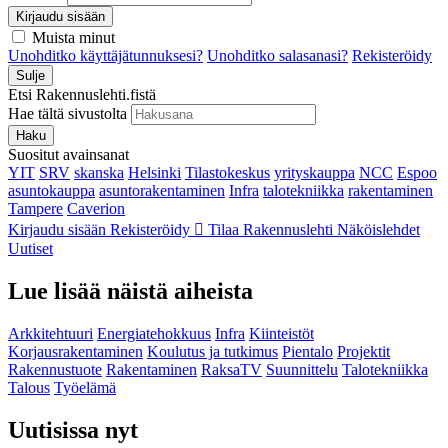
Kirjaudu sisään
Muista minut
Unohditko käyttäjätunnuksesi?
Unohditko salasanasi?
Rekisteröidy
Sulje
Etsi Rakennuslehti.fistä
Hae tältä sivustolta
Haku
Suositut avainsanat
YIT
SRV
skanska
Helsinki
Tilastokeskus
yrityskauppa
NCC
Espoo
asuntokauppa
asuntorakentaminen
Infra
talotekniikka
rakentaminen
Tampere
Caverion
Kirjaudu sisään
Rekisteröidy
Tilaa Rakennuslehti
Näköislehdet
Uutiset
Lue lisää näistä aiheista
Arkkitehtuuri
Energiatehokkuus
Infra
Kiinteistöt
Korjausrakentaminen
Koulutus ja tutkimus
Pientalo
Projektit
Rakennustuote
Rakentaminen
RaksaTV
Suunnittelu
Talotekniikka
Talous
Työelämä
Uutisissa nyt