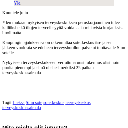
Yle
.
Kuuntele juttu
Ylen mukaan nykyisen terveyskeskuksen peruskorjaaminen tulee
kalliiksi eikä tilojen terveellisyyttä voida taata mittavista korjauksista
huolimatta.
Kaupungin ajatuksensa on rakennuttaa sote-keskus itse ja sen
jälkeen vuokrata se edelleen terveyshuollon palvelut tuottavalle Siun
sotelle.
Nykyiseen terveyskeskukseen verrattuna uusi rakennus olisi noin
puolta pienempi ja siinä olisi esimerkiksi 25 paikan
terveyskeskussairaala.
Tagit
Lieksa
Siun sote
sote-keskus
terveyskeskus
terveyskeskussairaala
Mitä mieltä olit jutusta?