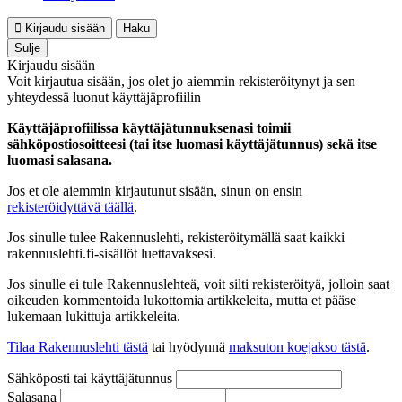
Kirjaudu sisään
Haku
Sulje
Kirjaudu sisään
Voit kirjautua sisään, jos olet jo aiemmin rekisteröitynyt ja sen
yhteydessä luonut käyttäjäprofiilin
Käyttäjäprofiilissa käyttäjätunnuksenasi toimii
sähköpostiosoitteesi (tai itse luomasi käyttäjätunnus) sekä itse
luomasi salasana.
Jos et ole aiemmin kirjautunut sisään, sinun on ensin
rekisteröidyttävä täällä
.
Jos sinulle tulee Rakennuslehti, rekisteröitymällä saat kaikki
rakennuslehti.fi-sisällöt luettavaksesi.
Jos sinulle ei tule Rakennuslehteä, voit silti rekisteröityä, jolloin saat
oikeuden kommentoida lukottomia artikkeleita, mutta et pääse
lukemaan lukittuja artikkeleita.
Tilaa Rakennuslehti tästä
tai hyödynnä
maksuton koejakso tästä
.
Sähköposti tai käyttäjätunnus
Salasana