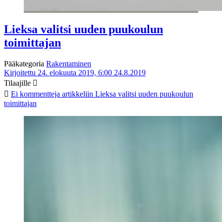
Lieksa valitsi uuden puukoulun
toimittajan
Pääkategoria
Rakentaminen
Kirjoitettu 24. elokuuta 2019, 6:00
24.8.2019
Tilaajille
Ei kommentteja
artikkeliin Lieksa valitsi uuden puukoulun
toimittajan