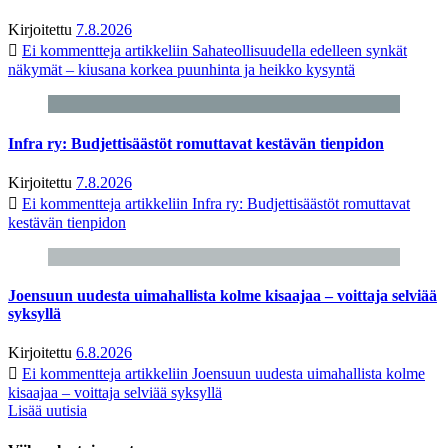
Kirjoitettu
7.8.2026
Ei kommentteja
artikkeliin Sahateollisuudella edelleen synkät
näkymät – kiusana korkea puunhinta ja heikko kysyntä
Infra ry: Budjettisäästöt romuttavat kestävän tienpidon
Kirjoitettu
7.8.2026
Ei kommentteja
artikkeliin Infra ry: Budjettisäästöt romuttavat
kestävän tienpidon
Joensuun uudesta uimahallista kolme kisaajaa – voittaja selviää
syksyllä
Kirjoitettu
6.8.2026
Ei kommentteja
artikkeliin Joensuun uudesta uimahallista kolme
kisaajaa – voittaja selviää syksyllä
Lisää uutisia