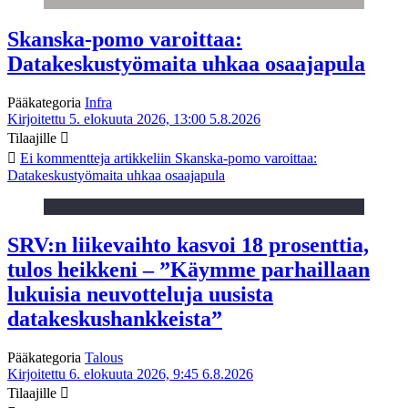
Skanska-pomo varoittaa:
Datakeskustyömaita uhkaa osaajapula
Pääkategoria
Infra
Kirjoitettu 5. elokuuta 2026, 13:00
5.8.2026
Tilaajille
Ei kommentteja
artikkeliin Skanska-pomo varoittaa:
Datakeskustyömaita uhkaa osaajapula
SRV:n liikevaihto kasvoi 18 prosenttia,
tulos heikkeni – ”Käymme parhaillaan
lukuisia neuvotteluja uusista
datakeskushankkeista”
Pääkategoria
Talous
Kirjoitettu 6. elokuuta 2026, 9:45
6.8.2026
Tilaajille