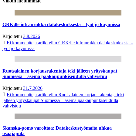
Viikon luetuimmat
GRK:lle infraurakka datakeskuksesta – työt jo käynnissä
Kirjoitettu
3.8.2026
Ei kommentteja
artikkeliin GRK:lle infraurakka datakeskuksesta –
työt jo käynnissä
Ruotsalainen korjausrakentaja teki jälleen yrityskaupat
Suomessa – asema pääkaupunkiseudulla vahvistuu
Kirjoitettu
31.7.2026
Ei kommentteja
artikkeliin Ruotsalainen korjausrakentaja teki
jälleen yrityskaupat Suomessa – asema pääkaupunkiseudulla
vahvistuu
Skanska-pomo varoittaa: Datakeskustyömaita uhkaa
osaajapula