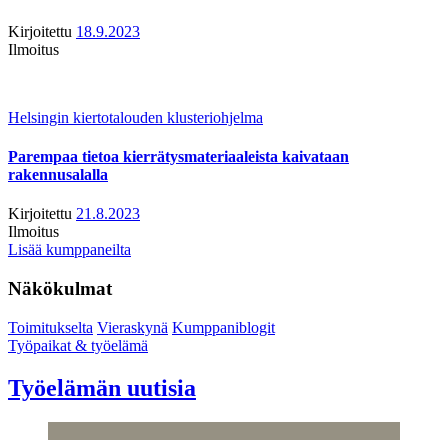
Kirjoitettu
18.9.2023
Ilmoitus
Helsingin kiertotalouden klusteriohjelma
Parempaa tietoa kierrätysmateriaaleista kaivataan
rakennusalalla
Kirjoitettu
21.8.2023
Ilmoitus
Lisää kumppaneilta
Näkökulmat
Toimitukselta
Vieraskynä
Kumppaniblogit
Työpaikat & työelämä
Työelämän uutisia