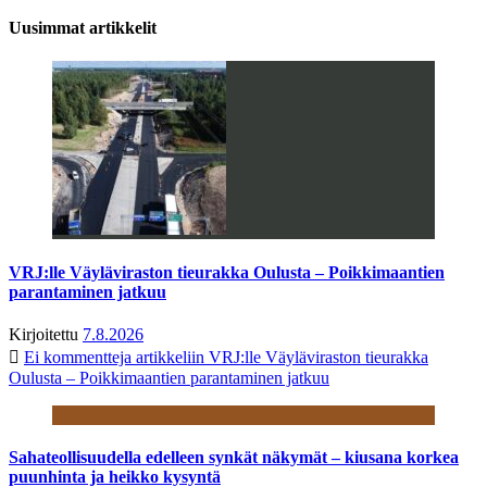
Uusimmat artikkelit
VRJ:lle Väyläviraston tieurakka Oulusta – Poikkimaantien
parantaminen jatkuu
Kirjoitettu
7.8.2026
Ei kommentteja
artikkeliin VRJ:lle Väyläviraston tieurakka
Oulusta – Poikkimaantien parantaminen jatkuu
Sahateollisuudella edelleen synkät näkymät – kiusana korkea
puunhinta ja heikko kysyntä