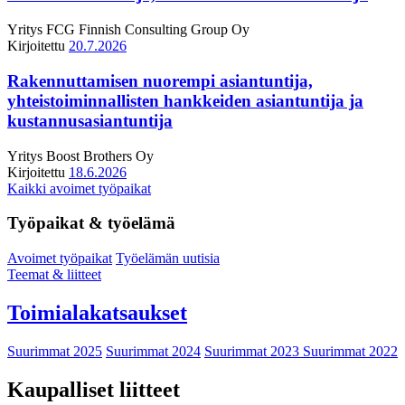
Yritys
FCG Finnish Consulting Group Oy
Kirjoitettu
20.7.2026
Rakennuttamisen nuorempi asiantuntija,
yhteistoiminnallisten hankkeiden asiantuntija ja
kustannusasiantuntija
Yritys
Boost Brothers Oy
Kirjoitettu
18.6.2026
Kaikki avoimet työpaikat
Työpaikat & työelämä
Avoimet työpaikat
Työelämän uutisia
Teemat & liitteet
Toimialakatsaukset
Suurimmat 2025
Suurimmat 2024
Suurimmat 2023
Suurimmat 2022
Kaupalliset liitteet