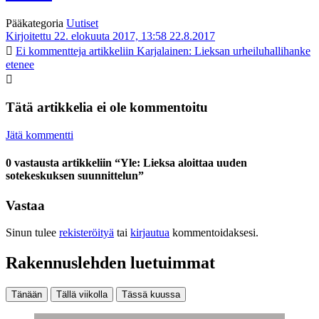
Pääkategoria
Uutiset
Kirjoitettu 22. elokuuta 2017, 13:58
22.8.2017
Ei kommentteja
artikkeliin Karjalainen: Lieksan urheiluhallihanke
etenee
Tätä artikkelia ei ole kommentoitu
Jätä kommentti
0 vastausta artikkeliin “Yle: Lieksa aloittaa uuden
sotekeskuksen suunnittelun”
Vastaa
Sinun tulee
rekisteröityä
tai
kirjautua
kommentoidaksesi.
Rakennuslehden luetuimmat
Tänään
Tällä viikolla
Tässä kuussa