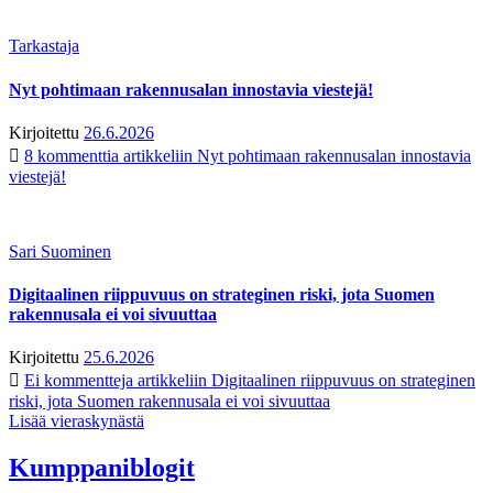
Tarkastaja
Nyt pohtimaan rakennusalan innostavia viestejä!
Kirjoitettu
26.6.2026
8 kommenttia
artikkeliin Nyt pohtimaan rakennusalan innostavia
viestejä!
Sari Suominen
Digitaalinen riippuvuus on strateginen riski, jota Suomen
rakennusala ei voi sivuuttaa
Kirjoitettu
25.6.2026
Ei kommentteja
artikkeliin Digitaalinen riippuvuus on strateginen
riski, jota Suomen rakennusala ei voi sivuuttaa
Lisää vieraskynästä
Kumppaniblogit