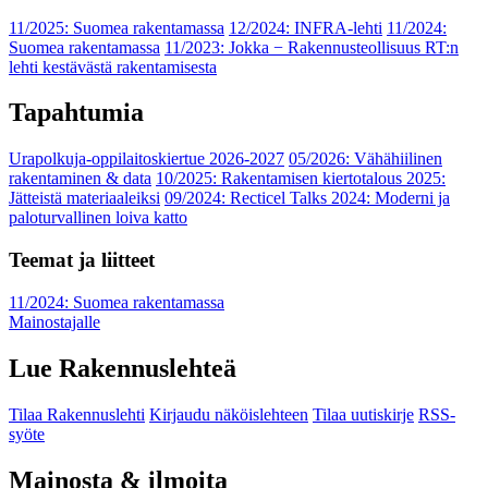
11/2025: Suomea rakentamassa
12/2024: INFRA-lehti
11/2024:
Suomea rakentamassa
11/2023: Jokka − Rakennusteollisuus RT:n
lehti kestävästä rakentamisesta
Tapahtumia
Urapolkuja-oppilaitoskiertue 2026-2027
05/2026: Vähähiilinen
rakentaminen & data
10/2025: Rakentamisen kiertotalous 2025:
Jätteistä materiaaleiksi
09/2024: Recticel Talks 2024: Moderni ja
paloturvallinen loiva katto
Teemat ja liitteet
11/2024: Suomea rakentamassa
Mainostajalle
Lue Rakennuslehteä
Tilaa Rakennuslehti
Kirjaudu näköislehteen
Tilaa uutiskirje
RSS-
syöte
Mainosta & ilmoita