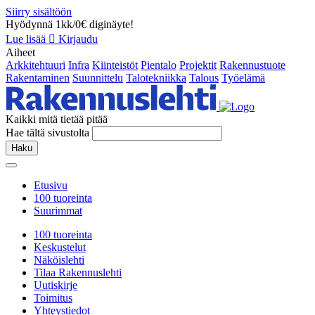
Siirry sisältöön
Hyödynnä 1kk/0€ diginäyte!
Lue lisää
Kirjaudu
Aiheet
Arkkitehtuuri
Infra
Kiinteistöt
Pientalo
Projektit
Rakennustuote
Rakentaminen
Suunnittelu
Talotekniikka
Talous
Työelämä
Kaikki mitä tietää pitää
Hae tältä sivustolta
Haku
Etusivu
100 tuoreinta
Suurimmat
100 tuoreinta
Keskustelut
Näköislehti
Tilaa Rakennuslehti
Uutiskirje
Toimitus
Yhteystiedot