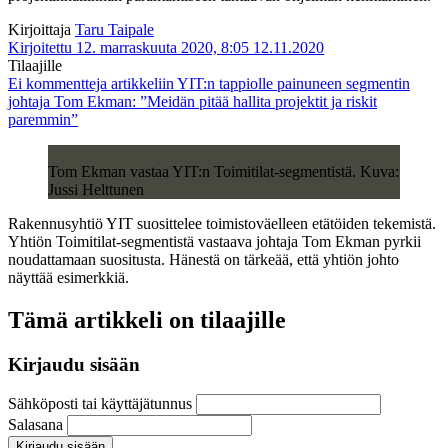
Kirjoittaja
Taru Taipale
Kirjoitettu 12. marraskuuta 2020, 8:05
12.11.2020
Tilaajille
Ei kommentteja
artikkeliin YIT:n tappiolle painuneen segmentin
johtaja Tom Ekman: ”Meidän pitää hallita projektit ja riskit
paremmin”
Tom Ekman vastaa YIT:n Toimitilat-segmentistä. Kuva:
Jussi Helttunen
Rakennusyhtiö YIT suosittelee toimistoväelleen etätöiden tekemistä.
Yhtiön Toimitilat-segmentistä vastaava johtaja Tom Ekman pyrkii
noudattamaan suositusta. Hänestä on tärkeää, että yhtiön johto
näyttää esimerkkiä.
Tämä artikkeli on tilaajille
Kirjaudu sisään
Sähköposti tai käyttäjätunnus
Salasana
Kirjaudu sisään