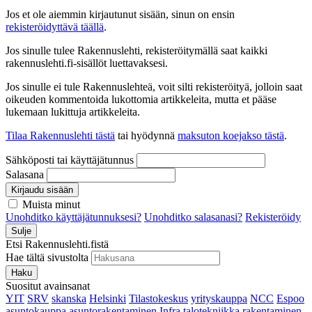
Jos et ole aiemmin kirjautunut sisään, sinun on ensin
rekisteröidyttävä täällä
.
Jos sinulle tulee Rakennuslehti, rekisteröitymällä saat kaikki
rakennuslehti.fi-sisällöt luettavaksesi.
Jos sinulle ei tule Rakennuslehteä, voit silti rekisteröityä, jolloin saat
oikeuden kommentoida lukottomia artikkeleita, mutta et pääse
lukemaan lukittuja artikkeleita.
Tilaa Rakennuslehti tästä
tai hyödynnä
maksuton koejakso tästä
.
Sähköposti tai käyttäjätunnus
Salasana
Kirjaudu sisään
Muista minut
Unohditko käyttäjätunnuksesi?
Unohditko salasanasi?
Rekisteröidy
Sulje
Etsi Rakennuslehti.fistä
Hae tältä sivustolta
Haku
Suositut avainsanat
YIT
SRV
skanska
Helsinki
Tilastokeskus
yrityskauppa
NCC
Espoo
asuntokauppa
asuntorakentaminen
Infra
talotekniikka
rakentaminen