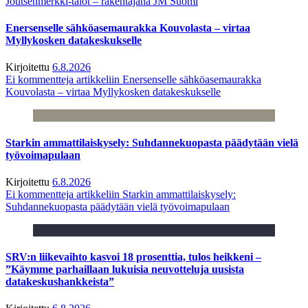
Joutsenmerkki-talot – rakentajana JM Suomi
Enersenselle sähköasemaurakka Kouvolasta – virtaa
Myllykosken datakeskukselle
Kirjoitettu
6.8.2026
Ei kommentteja
artikkeliin Enersenselle sähköasemaurakka
Kouvolasta – virtaa Myllykosken datakeskukselle
Starkin ammattilaiskysely: Suhdannekuopasta päädytään vielä
työvoimapulaan
Kirjoitettu
6.8.2026
Ei kommentteja
artikkeliin Starkin ammattilaiskysely:
Suhdannekuopasta päädytään vielä työvoimapulaan
SRV:n liikevaihto kasvoi 18 prosenttia, tulos heikkeni –
”Käymme parhaillaan lukuisia neuvotteluja uusista
datakeskushankkeista”