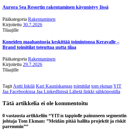
Aurora Sea Resortin rakentaminen käynnistyy Iissä
Pääkategoria
Rakentaminen
Kirjoitettu
30.7.2026
Tilaajille
Koneiden maahantuoja keskittää toimintonsa Keravalle –
Brand toimitilat toteuttaa uutta tilaa
Pääkategoria
Rakentaminen
Kirjoitettu
29.7.2026
Tilaajille
Tagit
Antti Inkilä
Kari Kauniskangas
toimitilat
tom ekman
YIT
Jaa Facebookissa
Jaa LinkedInissä
Lähetä linkki sähköpostilla
Tätä artikkelia ei ole kommentoitu
0 vastausta artikkeliin “YIT:n tappiolle painuneen segmentin
johtaja Tom Ekman: ”Meidän pitää hallita projektit ja riskit
paremmin””