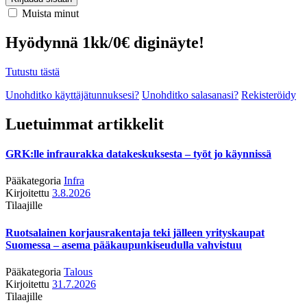
Muista minut
Hyödynnä 1kk/0€ diginäyte!
Tutustu tästä
Unohditko käyttäjätunnuksesi?
Unohditko salasanasi?
Rekisteröidy
Luetuimmat artikkelit
GRK:lle infraurakka datakeskuksesta – työt jo käynnissä
Pääkategoria
Infra
Kirjoitettu
3.8.2026
Tilaajille
Ruotsalainen korjausrakentaja teki jälleen yrityskaupat
Suomessa – asema pääkaupunkiseudulla vahvistuu
Pääkategoria
Talous
Kirjoitettu
31.7.2026
Tilaajille