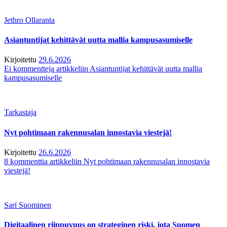
Jethro Ollaranta
Asiantuntijat kehittävät uutta mallia kampusasumiselle
Kirjoitettu
29.6.2026
Ei kommentteja
artikkeliin Asiantuntijat kehittävät uutta mallia
kampusasumiselle
Tarkastaja
Nyt pohtimaan rakennusalan innostavia viestejä!
Kirjoitettu
26.6.2026
8 kommenttia
artikkeliin Nyt pohtimaan rakennusalan innostavia
viestejä!
Sari Suominen
Digitaalinen riippuvuus on strateginen riski, jota Suomen