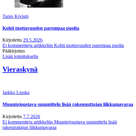
Tapio Kivistö
Kohti tuottavuuden parempaa puolta
Kirjoitettu
29.5.2026
Ei kommentteja
artikkeliin Kohti tuottavuuden parempaa puolta
Pääkirjoitus
Lisää toimitukselta
Vieraskynä
Jarkko Liuska
Muuntojoustava suunnittelu lisää rakennuttajan liikkumavaraa
Kirjoitettu
7.7.2026
Ei kommentteja
artikkeliin Muuntojoustava suunnittelu lisää
rakennuttajan liikkumavaraa