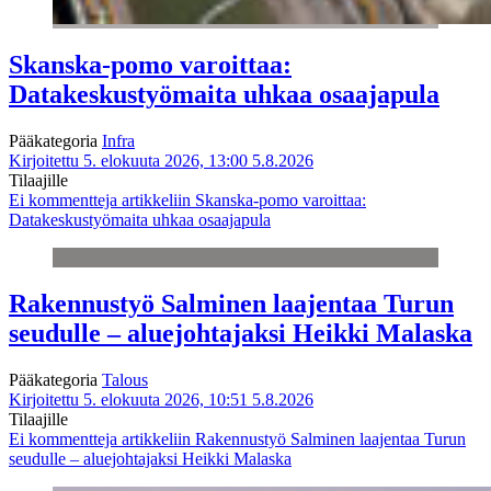
Skanska-pomo varoittaa:
Datakeskustyömaita uhkaa osaajapula
Pääkategoria
Infra
Kirjoitettu 5. elokuuta 2026, 13:00
5.8.2026
Tilaajille
Ei kommentteja
artikkeliin Skanska-pomo varoittaa:
Datakeskustyömaita uhkaa osaajapula
Rakennustyö Salminen laajentaa Turun
seudulle – aluejohtajaksi Heikki Malaska
Pääkategoria
Talous
Kirjoitettu 5. elokuuta 2026, 10:51
5.8.2026
Tilaajille
Ei kommentteja
artikkeliin Rakennustyö Salminen laajentaa Turun
seudulle – aluejohtajaksi Heikki Malaska