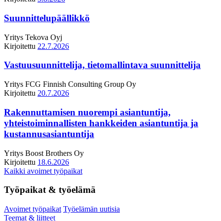
Suunnittelupäällikkö
Yritys
Tekova Oyj
Kirjoitettu
22.7.2026
Vastuusuunnittelija, tietomallintava suunnittelija
Yritys
FCG Finnish Consulting Group Oy
Kirjoitettu
20.7.2026
Rakennuttamisen nuorempi asiantuntija,
yhteistoiminnallisten hankkeiden asiantuntija ja
kustannusasiantuntija
Yritys
Boost Brothers Oy
Kirjoitettu
18.6.2026
Kaikki avoimet työpaikat
Työpaikat & työelämä
Avoimet työpaikat
Työelämän uutisia
Teemat & liitteet