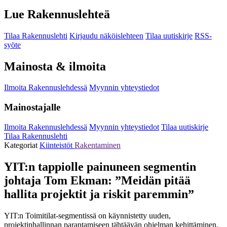
Lue Rakennuslehteä
Tilaa Rakennuslehti
Kirjaudu näköislehteen
Tilaa uutiskirje
RSS-
syöte
Mainosta & ilmoita
Ilmoita Rakennuslehdessä
Myynnin yhteystiedot
Mainostajalle
Ilmoita Rakennuslehdessä
Myynnin yhteystiedot
Tilaa uutiskirje
Tilaa Rakennuslehti
Kategoriat
Kiinteistöt
Rakentaminen
YIT:n tappiolle painuneen segmentin
johtaja Tom Ekman: ”Meidän pitää
hallita projektit ja riskit paremmin”
YIT:n Toimitilat-segmentissä on käynnistetty uuden,
projektinhallinnan parantamiseen tähtäävän ohjelman kehittäminen.