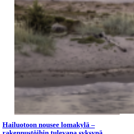
Hailuotoon nousee lomakylä –
rakennustöihin tulevana syksynä