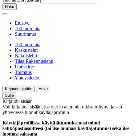
Haku
Etusivu
100 tuoreinta
Suurimmat
100 tuoreinta
Keskustelut
Näköislehti
Tilaa Rakennuslehti
Uutiskirje
Toimitus
Yhteystiedot
Kirjaudu sisään
Haku
Sulje
Kirjaudu sisään
Voit kirjautua sisään, jos olet jo aiemmin rekisteröitynyt ja sen
yhteydessä luonut käyttäjäprofiilin
Käyttäjäprofiilissa käyttäjätunnuksenasi toimii
sähköpostiosoitteesi (tai itse luomasi käyttäjätunnus) sekä itse
luomasi salasana.