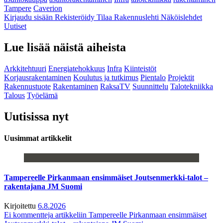
Tampere
Caverion
Kirjaudu sisään
Rekisteröidy
Tilaa Rakennuslehti
Näköislehdet
Uutiset
Lue lisää näistä aiheista
Arkkitehtuuri
Energiatehokkuus
Infra
Kiinteistöt
Korjausrakentaminen
Koulutus ja tutkimus
Pientalo
Projektit
Rakennustuote
Rakentaminen
RaksaTV
Suunnittelu
Talotekniikka
Talous
Työelämä
Uutisissa nyt
Uusimmat artikkelit
Tampereelle Pirkanmaan ensimmäiset Joutsenmerkki-talot –
rakentajana JM Suomi
Kirjoitettu
6.8.2026
Ei kommentteja
artikkeliin Tampereelle Pirkanmaan ensimmäiset