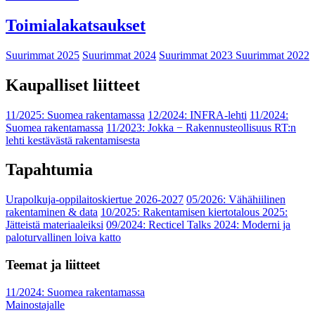
Toimialakatsaukset
Suurimmat 2025
Suurimmat 2024
Suurimmat 2023
Suurimmat 2022
Kaupalliset liitteet
11/2025: Suomea rakentamassa
12/2024: INFRA-lehti
11/2024:
Suomea rakentamassa
11/2023: Jokka − Rakennusteollisuus RT:n
lehti kestävästä rakentamisesta
Tapahtumia
Urapolkuja-oppilaitoskiertue 2026-2027
05/2026: Vähähiilinen
rakentaminen & data
10/2025: Rakentamisen kiertotalous 2025:
Jätteistä materiaaleiksi
09/2024: Recticel Talks 2024: Moderni ja
paloturvallinen loiva katto
Teemat ja liitteet
11/2024: Suomea rakentamassa
Mainostajalle