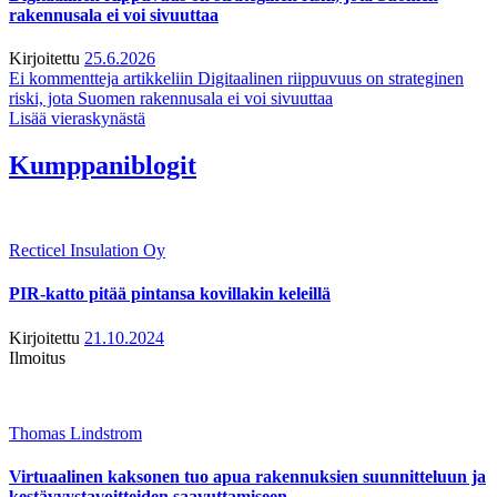
rakennusala ei voi sivuuttaa
Kirjoitettu
25.6.2026
Ei kommentteja
artikkeliin Digitaalinen riippuvuus on strateginen
riski, jota Suomen rakennusala ei voi sivuuttaa
Lisää vieraskynästä
Kumppaniblogit
Recticel Insulation Oy
PIR-katto pitää pintansa kovillakin keleillä
Kirjoitettu
21.10.2024
Ilmoitus
Thomas Lindstrom
Virtuaalinen kaksonen tuo apua rakennuksien suunnitteluun ja
kestävyystavoitteiden saavuttamiseen