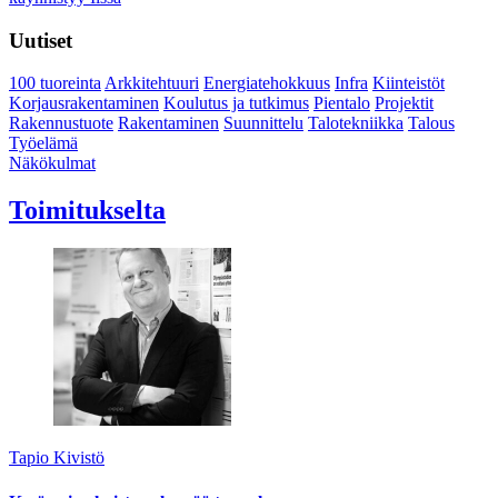
Uutiset
100 tuoreinta
Arkkitehtuuri
Energiatehokkuus
Infra
Kiinteistöt
Korjausrakentaminen
Koulutus ja tutkimus
Pientalo
Projektit
Rakennustuote
Rakentaminen
Suunnittelu
Talotekniikka
Talous
Työelämä
Näkökulmat
Toimitukselta
Tapio Kivistö