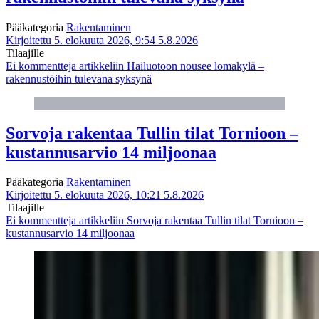
Pääkategoria
Rakentaminen
Kirjoitettu 5. elokuuta 2026, 9:54
5.8.2026
Tilaajille
Ei kommentteja
artikkeliin Hailuotoon nousee lomakylä –
rakennustöihin tulevana syksynä
Sorvoja rakentaa Tullin tilat Tornioon –
kustannusarvio 14 miljoonaa
Pääkategoria
Rakentaminen
Kirjoitettu 5. elokuuta 2026, 10:21
5.8.2026
Tilaajille
Ei kommentteja
artikkeliin Sorvoja rakentaa Tullin tilat Tornioon –
kustannusarvio 14 miljoonaa