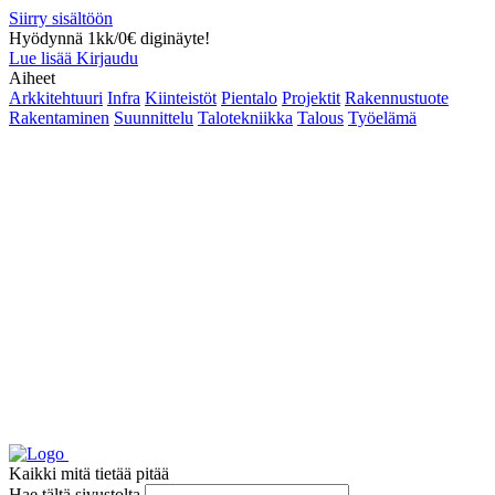
Siirry sisältöön
Hyödynnä 1kk/0€ diginäyte!
Lue lisää
Kirjaudu
Aiheet
Arkkitehtuuri
Infra
Kiinteistöt
Pientalo
Projektit
Rakennustuote
Rakentaminen
Suunnittelu
Talotekniikka
Talous
Työelämä
Kaikki mitä tietää pitää
Hae tältä sivustolta