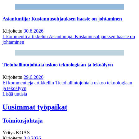
Asiantuntija: Kustannusohjauksen haaste on johtaminen
Kirjoitettu
30.6.2026
1 kommentti
artikkeliin Asiantuntija: Kustannusohjauksen haaste on
johtaminen
Tietohallintojohtaja uskoo teknologiaan ja tekoälyyn
Kirjoitettu
29.6.2026
Ei kommentteja
artikkeliin Tietohallintojohtaja uskoo teknologiaan
ja tekoälyyn
Lisää uutisia
Uusimmat työpaikat
Toimitusjohtaja
Yritys
KOAS
Kirjoitettu
3.8.2026