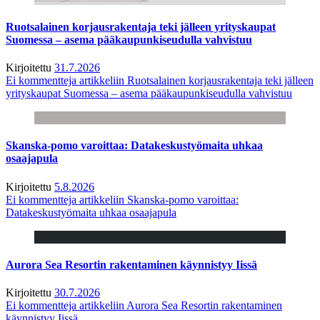
Ruotsalainen korjausrakentaja teki jälleen yrityskaupat
Suomessa – asema pääkaupunkiseudulla vahvistuu
Kirjoitettu
31.7.2026
Ei kommentteja
artikkeliin Ruotsalainen korjausrakentaja teki jälleen
yrityskaupat Suomessa – asema pääkaupunkiseudulla vahvistuu
Skanska-pomo varoittaa: Datakeskustyömaita uhkaa
osaajapula
Kirjoitettu
5.8.2026
Ei kommentteja
artikkeliin Skanska-pomo varoittaa:
Datakeskustyömaita uhkaa osaajapula
Aurora Sea Resortin rakentaminen käynnistyy Iissä
Kirjoitettu
30.7.2026
Ei kommentteja
artikkeliin Aurora Sea Resortin rakentaminen
käynnistyy Iissä