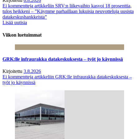
Kirjoitettu
6.8.2026
Ei kommentteja
artikkeliin SRV:n liikevaihto kasvoi 18 prosenttia,
tulos heikkeni – ”Käymme parhaillaan lukuisia neuvotteluja uusista
datakeskushankkeista”
Lisää uutisia
Viikon luetuimmat
GRK:lle infraurakka datakeskuksesta – työt jo käynnissä
Kirjoitettu
3.8.2026
Ei kommentteja
artikkeliin GRK:lle infraurakka datakeskuksesta –
työt jo käynnissä