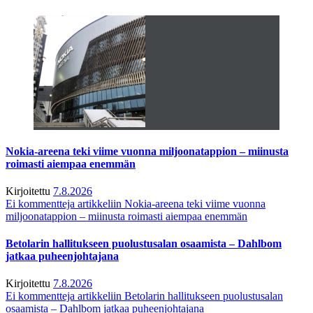
Nokia-areena teki viime vuonna miljoonatappion – miinusta
roimasti aiempaa enemmän
Kirjoitettu
7.8.2026
Ei kommentteja
artikkeliin Nokia-areena teki viime vuonna
miljoonatappion – miinusta roimasti aiempaa enemmän
Betolarin hallitukseen puolustusalan osaamista – Dahlbom
jatkaa puheenjohtajana
Kirjoitettu
7.8.2026
Ei kommentteja
artikkeliin Betolarin hallitukseen puolustusalan
osaamista – Dahlbom jatkaa puheenjohtajana