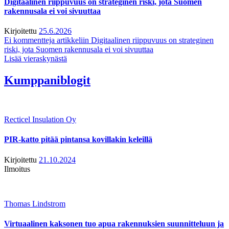
Digitaalinen riippuvuus on strateginen riski, jota Suomen
rakennusala ei voi sivuuttaa
Kirjoitettu
25.6.2026
Ei kommentteja
artikkeliin Digitaalinen riippuvuus on strateginen
riski, jota Suomen rakennusala ei voi sivuuttaa
Lisää vieraskynästä
Kumppaniblogit
Recticel Insulation Oy
PIR-katto pitää pintansa kovillakin keleillä
Kirjoitettu
21.10.2024
Ilmoitus
Thomas Lindstrom
Virtuaalinen kaksonen tuo apua rakennuksien suunnitteluun ja