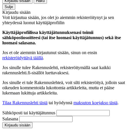
Kirjaudu sisään
Haku
Sulje
Kirjaudu sisään
Voit kirjautua sisään, jos olet jo aiemmin rekisteröitynyt ja sen
yhteydessä luonut käyttäjäprofiilin
Käyttäjäprofiilissa käyttäjätunnuksenasi toimii
sähköpostiosoitteesi (tai itse luomasi käyttäjätunnus) sekä itse
luomasi salasana.
Jos et ole aiemmin kirjautunut sisään, sinun on ensin
rekisteröidyttävä täällä
.
Jos sinulle tulee Rakennuslehti, rekisteröitymällä saat kaikki
rakennuslehti.fi-sisällöt luettavaksesi.
Jos sinulle ei tule Rakennuslehteä, voit silti rekisteröityä, jolloin saat
oikeuden kommentoida lukottomia artikkeleita, mutta et pääse
lukemaan lukittuja artikkeleita.
Tilaa Rakennuslehti tästä
tai hyödynnä
maksuton koejakso tästä
.
Sähköposti tai käyttäjätunnus
Salasana
Kirjaudu sisään