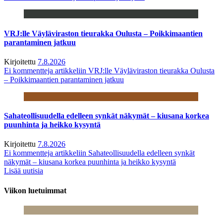
VRJ:lle Väyläviraston tieurakka Oulusta – Poikkimaantien
parantaminen jatkuu
Kirjoitettu
7.8.2026
Ei kommentteja
artikkeliin VRJ:lle Väyläviraston tieurakka Oulusta
– Poikkimaantien parantaminen jatkuu
Sahateollisuudella edelleen synkät näkymät – kiusana korkea
puunhinta ja heikko kysyntä
Kirjoitettu
7.8.2026
Ei kommentteja
artikkeliin Sahateollisuudella edelleen synkät
näkymät – kiusana korkea puunhinta ja heikko kysyntä
Lisää uutisia
Viikon luetuimmat