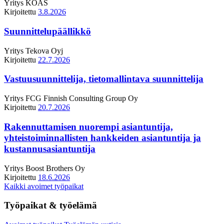
Yritys
KOAS
Kirjoitettu
3.8.2026
Suunnittelupäällikkö
Yritys
Tekova Oyj
Kirjoitettu
22.7.2026
Vastuusuunnittelija, tietomallintava suunnittelija
Yritys
FCG Finnish Consulting Group Oy
Kirjoitettu
20.7.2026
Rakennuttamisen nuorempi asiantuntija,
yhteistoiminnallisten hankkeiden asiantuntija ja
kustannusasiantuntija
Yritys
Boost Brothers Oy
Kirjoitettu
18.6.2026
Kaikki avoimet työpaikat
Työpaikat & työelämä