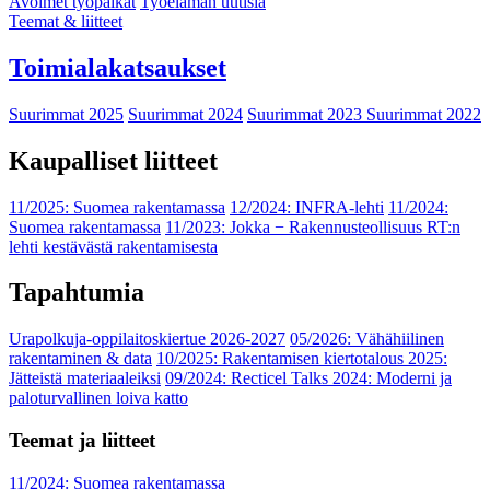
Avoimet työpaikat
Työelämän uutisia
Teemat & liitteet
Toimialakatsaukset
Suurimmat 2025
Suurimmat 2024
Suurimmat 2023
Suurimmat 2022
Kaupalliset liitteet
11/2025: Suomea rakentamassa
12/2024: INFRA-lehti
11/2024:
Suomea rakentamassa
11/2023: Jokka − Rakennusteollisuus RT:n
lehti kestävästä rakentamisesta
Tapahtumia
Urapolkuja-oppilaitoskiertue 2026-2027
05/2026: Vähähiilinen
rakentaminen & data
10/2025: Rakentamisen kiertotalous 2025:
Jätteistä materiaaleiksi
09/2024: Recticel Talks 2024: Moderni ja
paloturvallinen loiva katto
Teemat ja liitteet
11/2024: Suomea rakentamassa