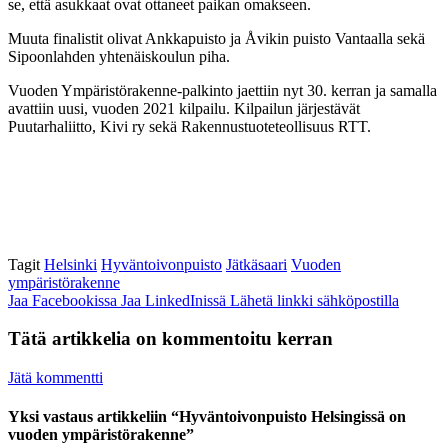
se, että asukkaat ovat ottaneet paikan omakseen.
Muuta finalistit olivat Ankkapuisto ja Åvikin puisto Vantaalla sekä
Sipoonlahden yhtenäiskoulun piha.
Vuoden Ympäristörakenne-palkinto jaettiin nyt 30. kerran ja samalla
avattiin uusi, vuoden 2021 kilpailu. Kilpailun järjestävät
Puutarhaliitto, Kivi ry sekä Rakennustuoteteollisuus RTT.
Tagit
Helsinki
Hyväntoivonpuisto
Jätkäsaari
Vuoden
ympäristörakenne
Jaa Facebookissa
Jaa LinkedInissä
Lähetä linkki sähköpostilla
Tätä artikkelia on kommentoitu kerran
Jätä kommentti
Yksi vastaus artikkeliin “Hyväntoivonpuisto Helsingissä on
vuoden ympäristörakenne”