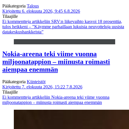
Pääkategoria
Talous
Kirjoitettu 6. elokuuta 2026, 9:45
6.8.2026
Tilaajille
Ei kommentteja
artikkeliin SRV:n liikevaihto kasvoi 18 prosenttia,
tulos heikkeni – ”Käymme parhaillaan lukuisia neuvotteluja uusista
datakeskushankkeista”
Nokia-areena teki viime vuonna
miljoonatappion – miinusta roimasti
aiempaa enemmän
Pääkategoria
Kiinteistöt
Kirjoitettu 7. elokuuta 2026, 15:22
7.8.2026
Tilaajille
Ei kommentteja
artikkeliin Nokia-areena teki viime vuonna
miljoonatappion – miinusta roimasti aiempaa enemmän