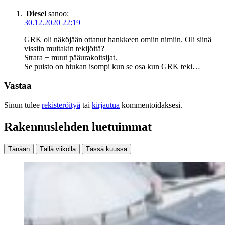
Diesel
sanoo:
30.12.2020 22:19
GRK oli näköjään ottanut hankkeen omiin nimiin. Oli siinä
vissiin muitakin tekijöitä?
Strara + muut pääurakoitsijat.
Se puisto on hiukan isompi kun se osa kun GRK teki…
Vastaa
Sinun tulee
rekisteröityä
tai
kirjautua
kommentoidaksesi.
Rakennuslehden luetuimmat
Tänään
Tällä viikolla
Tässä kuussa