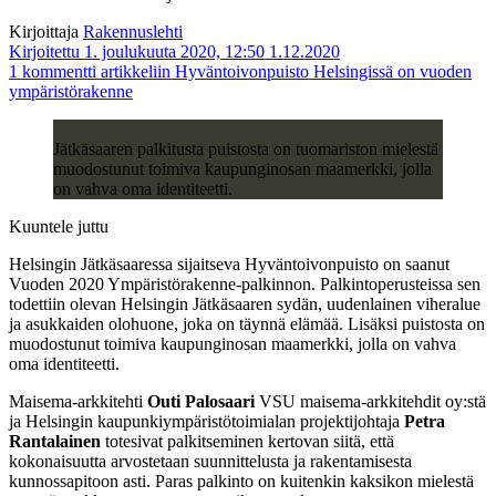
Kirjoittaja
Rakennuslehti
Kirjoitettu 1. joulukuuta 2020, 12:50
1.12.2020
1 kommentti
artikkeliin Hyväntoivonpuisto Helsingissä on vuoden
ympäristörakenne
Jätkäsaaren palkitusta puistosta on tuomariston mielestä
muodostunut toimiva kaupunginosan maamerkki, jolla
on vahva oma identiteetti.
Kuuntele juttu
Helsingin Jätkäsaaressa sijaitseva Hyväntoivonpuisto on saanut
Vuoden 2020 Ympäristörakenne-palkinnon. Palkintoperusteissa sen
todettiin olevan Helsingin Jätkäsaaren sydän, uudenlainen viheralue
ja asukkaiden olohuone, joka on täynnä elämää. Lisäksi puistosta on
muodostunut toimiva kaupunginosan maamerkki, jolla on vahva
oma identiteetti.
Maisema-arkkitehti
Outi Palosaari
VSU maisema-arkkitehdit oy:stä
ja Helsingin kaupunkiympäristötoimialan projektijohtaja
Petra
Rantalainen
totesivat palkitseminen kertovan siitä, että
kokonaisuutta arvostetaan suunnittelusta ja rakentamisesta
kunnossapitoon asti. Paras palkinto on kuitenkin kaksikon mielestä