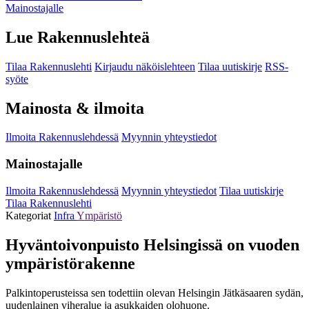
Mainostajalle
Lue Rakennuslehteä
Tilaa Rakennuslehti
Kirjaudu näköislehteen
Tilaa uutiskirje
RSS-
syöte
Mainosta & ilmoita
Ilmoita Rakennuslehdessä
Myynnin yhteystiedot
Mainostajalle
Ilmoita Rakennuslehdessä
Myynnin yhteystiedot
Tilaa uutiskirje
Tilaa Rakennuslehti
Kategoriat
Infra
Ympäristö
Hyväntoivonpuisto Helsingissä on vuoden
ympäristörakenne
Palkintoperusteissa sen todettiin olevan Helsingin Jätkäsaaren sydän,
uudenlainen viheralue ja asukkaiden olohuone.