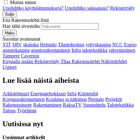
Muista minut
Unohditko käyttäjätunnuksesi?
Unohditko salasanasi?
Rekisteröidy
Sulje
Etsi Rakennuslehti.fistä
Hae tältä sivustolta
Haku
Suositut avainsanat
YIT
SRV
skanska
Helsinki
Tilastokeskus
yrityskauppa
NCC
Espoo
asuntokauppa
asuntorakentaminen
Infra
talotekniikka
rakentaminen
Tampere
Caverion
Kirjaudu sisään
Rekisteröidy
Tilaa Rakennuslehti
Näköislehdet
Uutiset
Lue lisää näistä aiheista
Arkkitehtuuri
Energiatehokkuus
Infra
Kiinteistöt
Korjausrakentaminen
Koulutus ja tutkimus
Pientalo
Projektit
Rakennustuote
Rakentaminen
RaksaTV
Suunnittelu
Talotekniikka
Talous
Työelämä
Uutisissa nyt
Uusimmat artikkelit