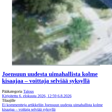
Joensuun uudesta uimahallista kolme
kisaajaa – voittaja selviää syksyllä
Pääkategoria
Talous
Kirjoitettu 6. elokuuta 2026, 12:59
6.8.2026
Tilaajille
Ei kommentteja
artikkeliin Joensuun uudesta uimahallista kolme
kisaajaa – voittaja selviää syksyllä