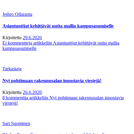
Jethro Ollaranta
Asiantuntijat kehittävät uutta mallia kampusasumiselle
Kirjoitettu
29.6.2026
Ei kommentteja
artikkeliin Asiantuntijat kehittävät uutta mallia
kampusasumiselle
Tarkastaja
Nyt pohtimaan rakennusalan innostavia viestejä!
Kirjoitettu
26.6.2026
8 kommenttia
artikkeliin Nyt pohtimaan rakennusalan innostavia
viestejä!
Sari Suominen