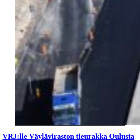
VRJ:lle Väyläviraston tieurakka Oulusta