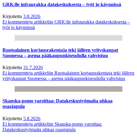
GRK:lle infraurakka datakeskuksesta – työt jo käynnissä
Kirjoitettu
3.8.2026
Ei kommentteja
artikkeliin GRK:lle infraurakka datakeskuksesta –
työt jo käynnissä
Ruotsalainen korjausrakentaja teki jälleen yrityskaupat
Suomessa – asema pääkaupunkiseudulla vahvistuu
Kirjoitettu
31.7.2026
Ei kommentteja
artikkeliin Ruotsalainen korjausrakentaja teki jälleen
yrityskaupat Suomessa – asema pääkaupunkiseudulla vahvistuu
Skanska-pomo varoittaa: Datakeskustyömaita uhkaa
osaajapula
Kirjoitettu
5.8.2026
Ei kommentteja
artikkeliin Skanska-pomo varoittaa:
Datakeskustyömaita uhkaa osaajapula