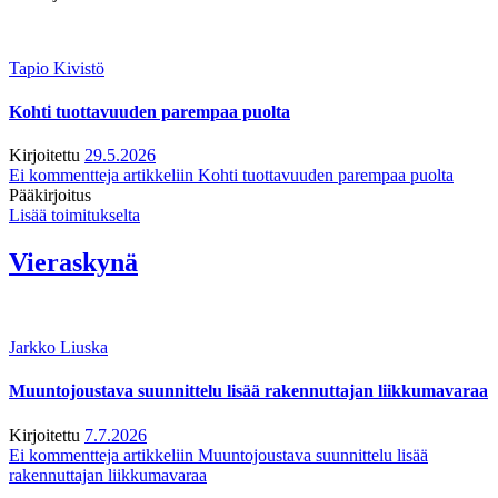
Tapio Kivistö
Kohti tuottavuuden parempaa puolta
Kirjoitettu
29.5.2026
Ei kommentteja
artikkeliin Kohti tuottavuuden parempaa puolta
Pääkirjoitus
Lisää toimitukselta
Vieraskynä
Jarkko Liuska
Muuntojoustava suunnittelu lisää rakennuttajan liikkumavaraa
Kirjoitettu
7.7.2026
Ei kommentteja
artikkeliin Muuntojoustava suunnittelu lisää
rakennuttajan liikkumavaraa