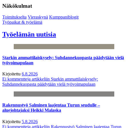
Näkökulmat
Toimitukselta
Vieraskynä
Kumppaniblogit
Työpaikat & työelämä
Työelämän uutisia
Starkin ammattilaiskysely: Suhdannekuopasta päädytään vielä
työvoimapulaan
Kirjoitettu
6.8.2026
Ei kommentteja
artikkeliin Starkin ammattilaiskysely:
Suhdannekuopasta päädytään vielä työvoimapulaan
Rakennustyö Salminen laajentaa Turun seudulle –
aluejohtajaksi Heikki Malaska
Kirjoitettu
5.8.2026
Ei kommentteja
artikkeliin Rakennustyö Salminen laajentaa Turun