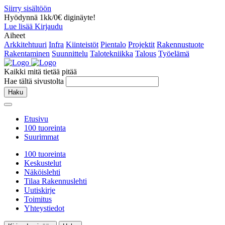
Siirry sisältöön
Hyödynnä 1kk/0€ diginäyte!
Lue lisää
Kirjaudu
Aiheet
Arkkitehtuuri
Infra
Kiinteistöt
Pientalo
Projektit
Rakennustuote
Rakentaminen
Suunnittelu
Talotekniikka
Talous
Työelämä
Kaikki mitä tietää pitää
Hae tältä sivustolta
Haku
Etusivu
100 tuoreinta
Suurimmat
100 tuoreinta
Keskustelut
Näköislehti
Tilaa Rakennuslehti
Uutiskirje
Toimitus
Yhteystiedot