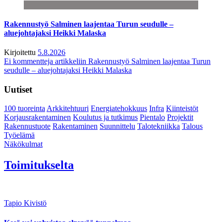
Rakennustyö Salminen laajentaa Turun seudulle –
aluejohtajaksi Heikki Malaska
Kirjoitettu
5.8.2026
Ei kommentteja
artikkeliin Rakennustyö Salminen laajentaa Turun
seudulle – aluejohtajaksi Heikki Malaska
Uutiset
100 tuoreinta
Arkkitehtuuri
Energiatehokkuus
Infra
Kiinteistöt
Korjausrakentaminen
Koulutus ja tutkimus
Pientalo
Projektit
Rakennustuote
Rakentaminen
Suunnittelu
Talotekniikka
Talous
Työelämä
Näkökulmat
Toimitukselta
Tapio Kivistö