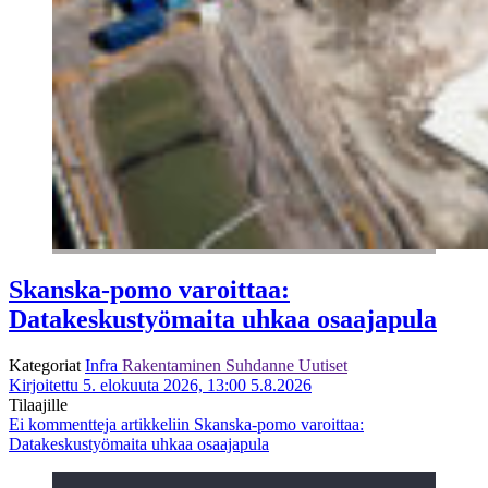
Skanska-pomo varoittaa:
Datakeskustyömaita uhkaa osaajapula
Kategoriat
Infra
Rakentaminen
Suhdanne
Uutiset
Kirjoitettu 5. elokuuta 2026, 13:00
5.8.2026
Tilaajille
Ei kommentteja
artikkeliin Skanska-pomo varoittaa:
Datakeskustyömaita uhkaa osaajapula