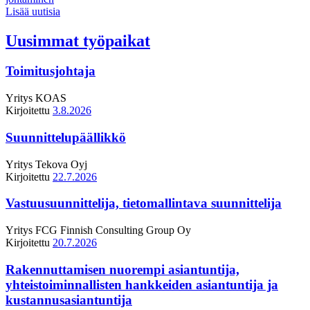
Lisää uutisia
Uusimmat työpaikat
Toimitusjohtaja
Yritys
KOAS
Kirjoitettu
3.8.2026
Suunnittelupäällikkö
Yritys
Tekova Oyj
Kirjoitettu
22.7.2026
Vastuusuunnittelija, tietomallintava suunnittelija
Yritys
FCG Finnish Consulting Group Oy
Kirjoitettu
20.7.2026
Rakennuttamisen nuorempi asiantuntija,
yhteistoiminnallisten hankkeiden asiantuntija ja
kustannusasiantuntija