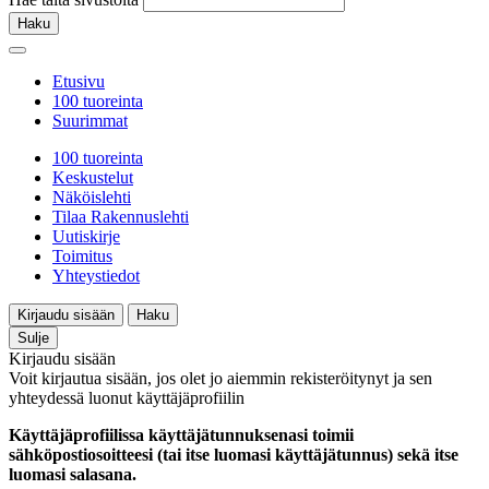
Haku
Etusivu
100 tuoreinta
Suurimmat
100 tuoreinta
Keskustelut
Näköislehti
Tilaa Rakennuslehti
Uutiskirje
Toimitus
Yhteystiedot
Kirjaudu sisään
Haku
Sulje
Kirjaudu sisään
Voit kirjautua sisään, jos olet jo aiemmin rekisteröitynyt ja sen
yhteydessä luonut käyttäjäprofiilin
Käyttäjäprofiilissa käyttäjätunnuksenasi toimii
sähköpostiosoitteesi (tai itse luomasi käyttäjätunnus) sekä itse
luomasi salasana.