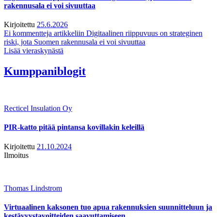
rakennusala ei voi sivuuttaa
Kirjoitettu
25.6.2026
Ei kommentteja
artikkeliin Digitaalinen riippuvuus on strateginen
riski, jota Suomen rakennusala ei voi sivuuttaa
Lisää vieraskynästä
Kumppaniblogit
Recticel Insulation Oy
PIR-katto pitää pintansa kovillakin keleillä
Kirjoitettu
21.10.2024
Ilmoitus
Thomas Lindstrom
Virtuaalinen kaksonen tuo apua rakennuksien suunnitteluun ja
kestävyystavoitteiden saavuttamiseen