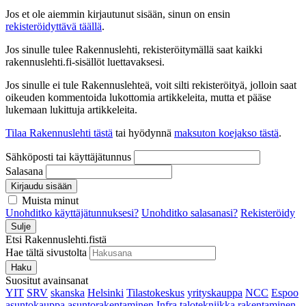
Jos et ole aiemmin kirjautunut sisään, sinun on ensin
rekisteröidyttävä täällä
.
Jos sinulle tulee Rakennuslehti, rekisteröitymällä saat kaikki
rakennuslehti.fi-sisällöt luettavaksesi.
Jos sinulle ei tule Rakennuslehteä, voit silti rekisteröityä, jolloin saat
oikeuden kommentoida lukottomia artikkeleita, mutta et pääse
lukemaan lukittuja artikkeleita.
Tilaa Rakennuslehti tästä
tai hyödynnä
maksuton koejakso tästä
.
Sähköposti tai käyttäjätunnus
Salasana
Kirjaudu sisään
Muista minut
Unohditko käyttäjätunnuksesi?
Unohditko salasanasi?
Rekisteröidy
Sulje
Etsi Rakennuslehti.fistä
Hae tältä sivustolta
Haku
Suositut avainsanat
YIT
SRV
skanska
Helsinki
Tilastokeskus
yrityskauppa
NCC
Espoo
asuntokauppa
asuntorakentaminen
Infra
talotekniikka
rakentaminen