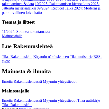
rakentaminen & data
10/2025: Rakentamisen kiertotalous 2025:
Jätteistä materiaaleiksi
09/2024: Recticel Talks 2024: Moderni ja
paloturvallinen loiva katto
Teemat ja liitteet
11/2024: Suomea rakentamassa
Mainostajalle
Lue Rakennuslehteä
Tilaa Rakennuslehti
Kirjaudu näköislehteen
Tilaa uutiskirje
RSS-
syöte
Mainosta & ilmoita
Ilmoita Rakennuslehdessä
Myynnin yhteystiedot
Mainostajalle
Ilmoita Rakennuslehdessä
Myynnin yhteystiedot
Tilaa uutiskirje
Tilaa Rakennuslehti