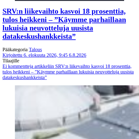
SRV:n liikevaihto kasvoi 18 prosenttia,
tulos heikkeni – ”Käymme parhaillaan
lukuisia neuvotteluja uusista
datakeskushankkeista”
Pääkategoria
Talous
Kirjoitettu 6. elokuuta 2026, 9:45
6.8.2026
Tilaajille
Ei kommentteja
artikkeliin SRV:n liikevaihto kasvoi 18 prosenttia,
tulos heikkeni – ”Käymme parhaillaan lukuisia neuvotteluja uusista
datakeskushankkeista”