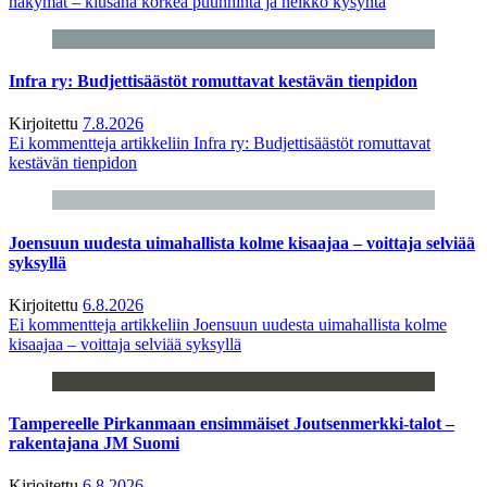
näkymät – kiusana korkea puunhinta ja heikko kysyntä
Infra ry: Budjettisäästöt romuttavat kestävän tienpidon
Kirjoitettu
7.8.2026
Ei kommentteja
artikkeliin Infra ry: Budjettisäästöt romuttavat
kestävän tienpidon
Joensuun uudesta uimahallista kolme kisaajaa – voittaja selviää
syksyllä
Kirjoitettu
6.8.2026
Ei kommentteja
artikkeliin Joensuun uudesta uimahallista kolme
kisaajaa – voittaja selviää syksyllä
Tampereelle Pirkanmaan ensimmäiset Joutsenmerkki-talot –
rakentajana JM Suomi
Kirjoitettu
6.8.2026