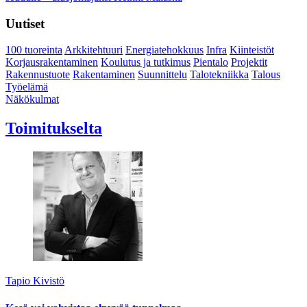
Uutiset
100 tuoreinta
Arkkitehtuuri
Energiatehokkuus
Infra
Kiinteistöt
Korjausrakentaminen
Koulutus ja tutkimus
Pientalo
Projektit
Rakennustuote
Rakentaminen
Suunnittelu
Talotekniikka
Talous
Työelämä
Näkökulmat
Toimitukselta
Tapio Kivistö