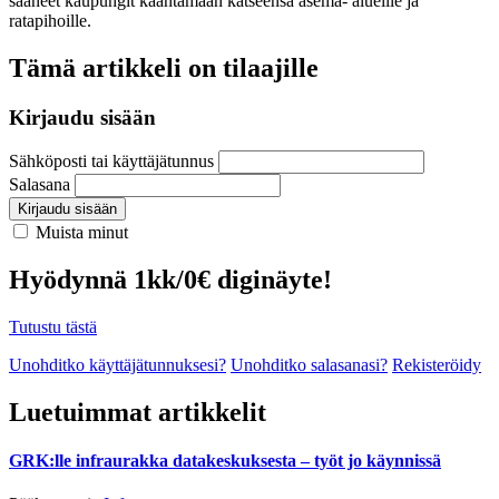
saaneet kaupungit kääntämään katseensa asema- alueille ja
ratapihoille.
Tämä artikkeli on tilaajille
Kirjaudu sisään
Sähköposti tai käyttäjätunnus
Salasana
Kirjaudu sisään
Muista minut
Hyödynnä 1kk/0€ diginäyte!
Tutustu tästä
Unohditko käyttäjätunnuksesi?
Unohditko salasanasi?
Rekisteröidy
Luetuimmat artikkelit
GRK:lle infraurakka datakeskuksesta – työt jo käynnissä