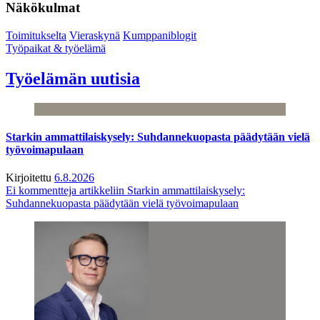
Näkökulmat
Toimitukselta
Vieraskynä
Kumppaniblogit
Työpaikat & työelämä
Työelämän uutisia
Starkin ammattilaiskysely: Suhdannekuopasta päädytään vielä
työvoimapulaan
Kirjoitettu
6.8.2026
Ei kommentteja
artikkeliin Starkin ammattilaiskysely:
Suhdannekuopasta päädytään vielä työvoimapulaan