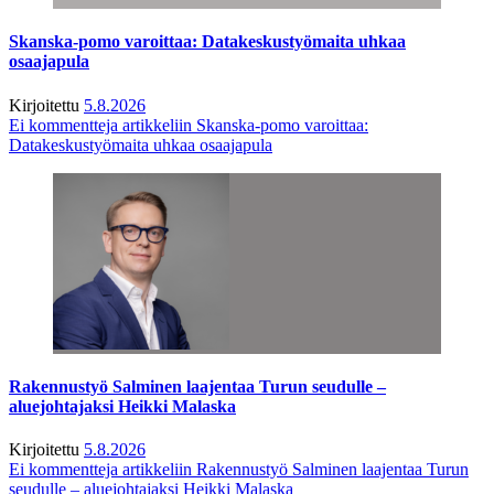
Skanska-pomo varoittaa: Datakeskustyömaita uhkaa
osaajapula
Kirjoitettu
5.8.2026
Ei kommentteja
artikkeliin Skanska-pomo varoittaa:
Datakeskustyömaita uhkaa osaajapula
Rakennustyö Salminen laajentaa Turun seudulle –
aluejohtajaksi Heikki Malaska
Kirjoitettu
5.8.2026
Ei kommentteja
artikkeliin Rakennustyö Salminen laajentaa Turun
seudulle – aluejohtajaksi Heikki Malaska