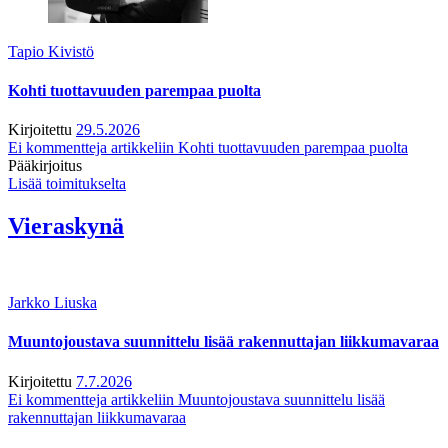
Tapio Kivistö
Kohti tuottavuuden parempaa puolta
Kirjoitettu
29.5.2026
Ei kommentteja
artikkeliin Kohti tuottavuuden parempaa puolta
Pääkirjoitus
Lisää toimitukselta
Vieraskynä
Jarkko Liuska
Muuntojoustava suunnittelu lisää rakennuttajan liikkumavaraa
Kirjoitettu
7.7.2026
Ei kommentteja
artikkeliin Muuntojoustava suunnittelu lisää
rakennuttajan liikkumavaraa