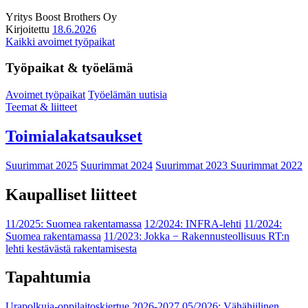
Yritys
Boost Brothers Oy
Kirjoitettu
18.6.2026
Kaikki avoimet työpaikat
Työpaikat & työelämä
Avoimet työpaikat
Työelämän uutisia
Teemat & liitteet
Toimialakatsaukset
Suurimmat 2025
Suurimmat 2024
Suurimmat 2023
Suurimmat 2022
Kaupalliset liitteet
11/2025: Suomea rakentamassa
12/2024: INFRA-lehti
11/2024:
Suomea rakentamassa
11/2023: Jokka − Rakennusteollisuus RT:n
lehti kestävästä rakentamisesta
Tapahtumia
Urapolkuja-oppilaitoskiertue 2026-2027
05/2026: Vähähiilinen