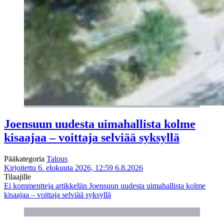
Joensuun uudesta uimahallista kolme
kisaajaa – voittaja selviää syksyllä
Pääkategoria
Talous
Kirjoitettu 6. elokuuta 2026, 12:59
6.8.2026
Tilaajille
Ei kommentteja
artikkeliin Joensuun uudesta uimahallista kolme
kisaajaa – voittaja selviää syksyllä