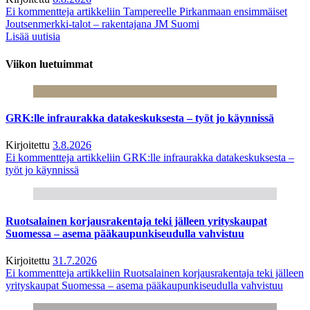
Ei kommentteja
artikkeliin Tampereelle Pirkanmaan ensimmäiset
Joutsenmerkki-talot – rakentajana JM Suomi
Lisää uutisia
Viikon luetuimmat
GRK:lle infraurakka datakeskuksesta – työt jo käynnissä
Kirjoitettu
3.8.2026
Ei kommentteja
artikkeliin GRK:lle infraurakka datakeskuksesta –
työt jo käynnissä
Ruotsalainen korjausrakentaja teki jälleen yrityskaupat
Suomessa – asema pääkaupunkiseudulla vahvistuu
Kirjoitettu
31.7.2026
Ei kommentteja
artikkeliin Ruotsalainen korjausrakentaja teki jälleen
yrityskaupat Suomessa – asema pääkaupunkiseudulla vahvistuu