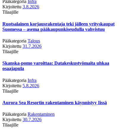
Pääkategoria
Infra
Kirjoitettu
3.8.2026
Tilaajille
Ruotsalainen korjausrakentaja teki jälleen yrityskaupat
Suomessa – asema pääkaupunkiseudulla vahvistuu
Pääkategoria
Talous
Kirjoitettu
31.7.2026
Tilaajille
Skanska-pomo varoittaa: Datakeskustyömaita uhkaa
osaajapula
Pääkategoria
Infra
Kirjoitettu
5.8.2026
Tilaajille
Aurora Sea Resortin rakentaminen käynnistyy Iissä
Pääkategoria
Rakentaminen
Kirjoitettu
30.7.2026
Tilaajille