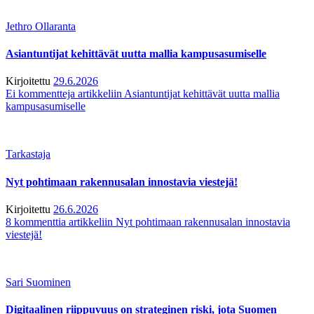
Jethro Ollaranta
Asiantuntijat kehittävät uutta mallia kampusasumiselle
Kirjoitettu
29.6.2026
Ei kommentteja
artikkeliin Asiantuntijat kehittävät uutta mallia
kampusasumiselle
Tarkastaja
Nyt pohtimaan rakennusalan innostavia viestejä!
Kirjoitettu
26.6.2026
8 kommenttia
artikkeliin Nyt pohtimaan rakennusalan innostavia
viestejä!
Sari Suominen
Digitaalinen riippuvuus on strateginen riski, jota Suomen