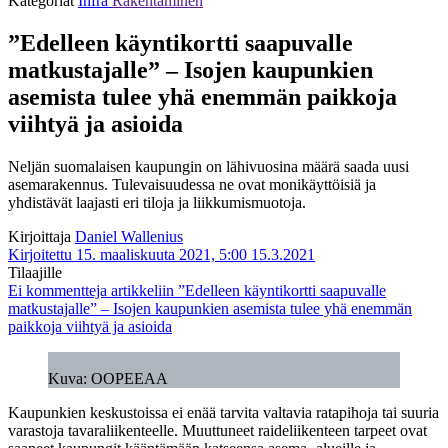
Kategoriat
Infra
Rakentaminen
”Edelleen käyntikortti saapuvalle
matkustajalle” – Isojen kaupunkien
asemista tulee yhä enemmän paikkoja
viihtyä ja asioida
Neljän suomalaisen kaupungin on lähivuosina määrä saada uusi
asemarakennus. Tulevaisuudessa ne ovat monikäyttöisiä ja
yhdistävät laajasti eri tiloja ja liikkumismuotoja.
Kirjoittaja
Daniel Wallenius
Kirjoitettu 15. maaliskuuta 2021, 5:00
15.3.2021
Tilaajille
Ei kommentteja
artikkeliin ”Edelleen käyntikortti saapuvalle
matkustajalle” – Isojen kaupunkien asemista tulee yhä enemmän
paikkoja viihtyä ja asioida
Kuva: OOPEEAA
Kaupunkien keskustoissa ei enää tarvita valtavia ratapihoja tai suuria
varastoja tavaraliikenteelle. Muuttuneet raideliikenteen tarpeet ovat