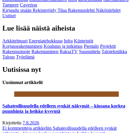
Tampere
Caverion
Kirjaudu sisään
Rekisteröidy
Tilaa Rakennuslehti
Näköislehdet
Uutiset
Lue lisää näistä aiheista
Arkkitehtuuri
Energiatehokkuus
Infra
Kiinteistöt
Korjausrakentaminen
Koulutus ja tutkimus
Pientalo
Projektit
Rakennustuote
Rakentaminen
RaksaTV
Suunnittelu
Talotekniikka
Talous
Työelämä
Uutisissa nyt
Uusimmat artikkelit
Sahateollisuudella edelleen synkät näkymät – kiusana korkea
puunhinta ja heikko kysyntä
Kirjoitettu
7.8.2026
Ei kommentteja
artikkeliin Sahateollisuudella edelleen synkät