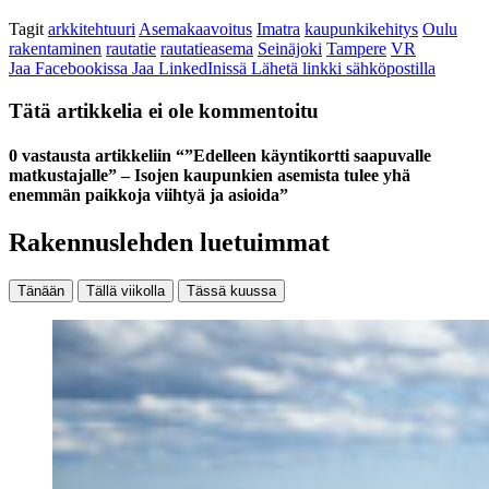
Tagit
arkkitehtuuri
Asemakaavoitus
Imatra
kaupunkikehitys
Oulu
rakentaminen
rautatie
rautatieasema
Seinäjoki
Tampere
VR
Jaa Facebookissa
Jaa LinkedInissä
Lähetä linkki sähköpostilla
Tätä artikkelia ei ole kommentoitu
0 vastausta artikkeliin “”Edelleen käyntikortti saapuvalle
matkustajalle” – Isojen kaupunkien asemista tulee yhä
enemmän paikkoja viihtyä ja asioida”
Rakennuslehden luetuimmat
Tänään
Tällä viikolla
Tässä kuussa