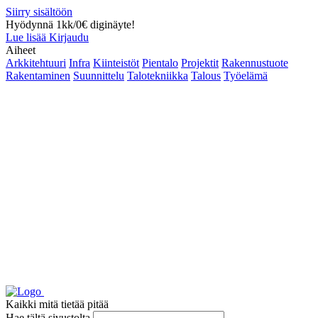
Siirry sisältöön
Hyödynnä 1kk/0€ diginäyte!
Lue lisää
Kirjaudu
Aiheet
Arkkitehtuuri
Infra
Kiinteistöt
Pientalo
Projektit
Rakennustuote
Rakentaminen
Suunnittelu
Talotekniikka
Talous
Työelämä
Kaikki mitä tietää pitää
Hae tältä sivustolta