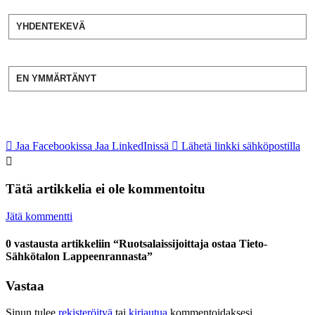
YHDENTEKEVÄ
EN YMMÄRTÄNYT
Jaa Facebookissa
Jaa LinkedInissä
Lähetä linkki sähköpostilla
Tätä artikkelia ei ole kommentoitu
Jätä kommentti
0 vastausta artikkeliin “Ruotsalaissijoittaja ostaa Tieto-
Sähkötalon Lappeenrannasta”
Vastaa
Sinun tulee
rekisteröityä
tai
kirjautua
kommentoidaksesi.