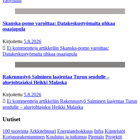
vahvistuu
Skanska-pomo varoittaa: Datakeskustyömaita uhkaa
osaajapula
Kirjoitettu
5.8.2026
Ei kommentteja
artikkeliin Skanska-pomo varoittaa:
Datakeskustyömaita uhkaa osaajapula
Rakennustyö Salminen laajentaa Turun seudulle –
aluejohtajaksi Heikki Malaska
Kirjoitettu
5.8.2026
Ei kommentteja
artikkeliin Rakennustyö Salminen laajentaa Turun
seudulle – aluejohtajaksi Heikki Malaska
Uutiset
100 tuoreinta
Arkkitehtuuri
Energiatehokkuus
Infra
Kiinteistöt
Korjausrakentaminen
Koulutus ja tutkimus
Pientalo
Projektit