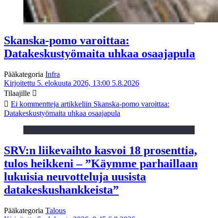
Skanska-pomo varoittaa:
Datakeskustyömaita uhkaa osaajapula
Pääkategoria
Infra
Kirjoitettu 5. elokuuta 2026, 13:00
5.8.2026
Tilaajille
Ei kommentteja
artikkeliin Skanska-pomo varoittaa:
Datakeskustyömaita uhkaa osaajapula
SRV:n liikevaihto kasvoi 18 prosenttia,
tulos heikkeni – ”Käymme parhaillaan
lukuisia neuvotteluja uusista
datakeskushankkeista”
Pääkategoria
Talous