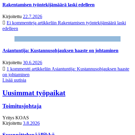
Rakentamisen työntekijämäärä laski edelleen
Kirjoitettu
22.7.2026
Ei kommentteja
artikkeliin Rakentamisen työntekijämäärä laski
edelleen
Asiantuntija: Kustannusohjauksen haaste on johtaminen
Kirjoitettu
30.6.2026
1 kommentti
artikkeliin Asiantuntija: Kustannusohjauksen haaste
on johtaminen
Lisää uutisia
Uusimmat työpaikat
Toimitusjohtaja
Yritys
KOAS
Kirjoitettu
3.8.2026
Suunnittelupäällikkö