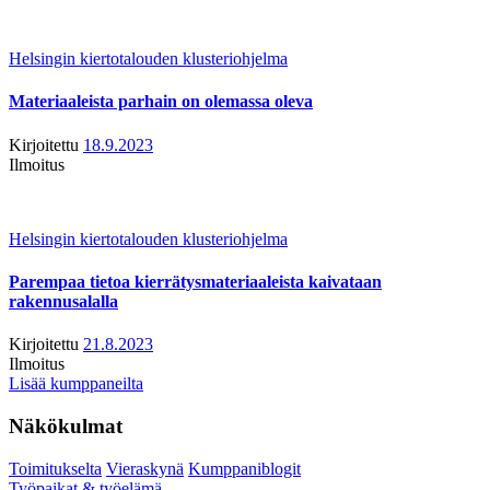
Helsingin kiertotalouden klusteriohjelma
Materiaaleista parhain on olemassa oleva
Kirjoitettu
18.9.2023
Ilmoitus
Helsingin kiertotalouden klusteriohjelma
Parempaa tietoa kierrätysmateriaaleista kaivataan
rakennusalalla
Kirjoitettu
21.8.2023
Ilmoitus
Lisää kumppaneilta
Näkökulmat
Toimitukselta
Vieraskynä
Kumppaniblogit
Työpaikat & työelämä