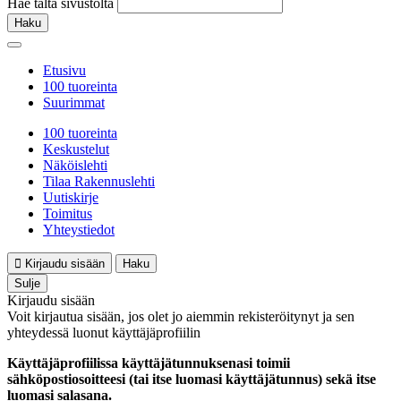
Hae tältä sivustolta
Haku
Etusivu
100 tuoreinta
Suurimmat
100 tuoreinta
Keskustelut
Näköislehti
Tilaa Rakennuslehti
Uutiskirje
Toimitus
Yhteystiedot
Kirjaudu sisään
Haku
Sulje
Kirjaudu sisään
Voit kirjautua sisään, jos olet jo aiemmin rekisteröitynyt ja sen
yhteydessä luonut käyttäjäprofiilin
Käyttäjäprofiilissa käyttäjätunnuksenasi toimii
sähköpostiosoitteesi (tai itse luomasi käyttäjätunnus) sekä itse
luomasi salasana.