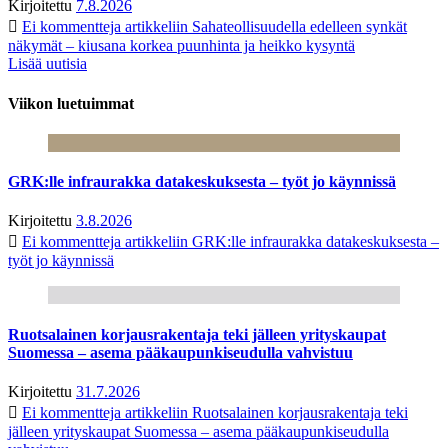
Kirjoitettu
7.8.2026
Ei kommentteja
artikkeliin Sahateollisuudella edelleen synkät
näkymät – kiusana korkea puunhinta ja heikko kysyntä
Lisää uutisia
Viikon luetuimmat
GRK:lle infraurakka datakeskuksesta – työt jo käynnissä
Kirjoitettu
3.8.2026
Ei kommentteja
artikkeliin GRK:lle infraurakka datakeskuksesta –
työt jo käynnissä
Ruotsalainen korjausrakentaja teki jälleen yrityskaupat
Suomessa – asema pääkaupunkiseudulla vahvistuu
Kirjoitettu
31.7.2026
Ei kommentteja
artikkeliin Ruotsalainen korjausrakentaja teki
jälleen yrityskaupat Suomessa – asema pääkaupunkiseudulla