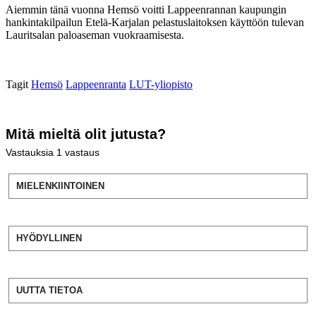
Aiemmin tänä vuonna Hemsö voitti Lappeenrannan kaupungin
hankintakilpailun Etelä-Karjalan pelastuslaitoksen käyttöön tulevan
Lauritsalan paloaseman vuokraamisesta.
Tagit
Hemsö
Lappeenranta
LUT-yliopisto
Mitä mieltä olit jutusta?
Vastauksia
1
vastaus
MIELENKIINTOINEN
HYÖDYLLINEN
UUTTA TIETOA