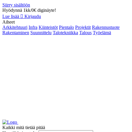
Siirry sisältöön
Hyödynnä 1kk/0€ diginäyte!
Lue lisää
Kirjaudu
Aiheet
Arkkitehtuuri
Infra
Kiinteistöt
Pientalo
Projektit
Rakennustuote
Rakentaminen
Suunnittelu
Talotekniikka
Talous
Työelämä
Kaikki mitä tietää pitää