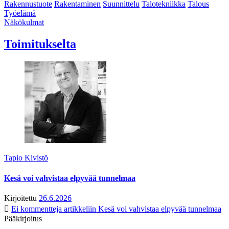
Rakennustuote
Rakentaminen
Suunnittelu
Talotekniikka
Talous
Työelämä
Näkökulmat
Toimitukselta
Tapio Kivistö
Kesä voi vahvistaa elpyvää tunnelmaa
Kirjoitettu
26.6.2026
Ei kommentteja
artikkeliin Kesä voi vahvistaa elpyvää tunnelmaa
Pääkirjoitus