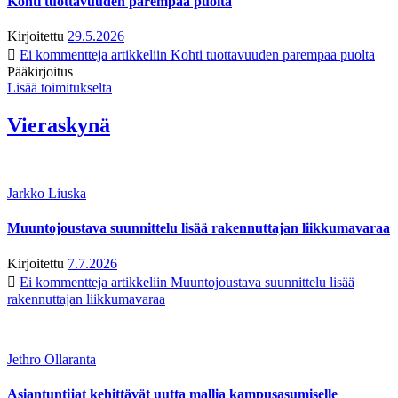
Kohti tuottavuuden parempaa puolta
Kirjoitettu
29.5.2026
Ei kommentteja
artikkeliin Kohti tuottavuuden parempaa puolta
Pääkirjoitus
Lisää toimitukselta
Vieraskynä
Jarkko Liuska
Muuntojoustava suunnittelu lisää rakennuttajan liikkumavaraa
Kirjoitettu
7.7.2026
Ei kommentteja
artikkeliin Muuntojoustava suunnittelu lisää
rakennuttajan liikkumavaraa
Jethro Ollaranta
Asiantuntijat kehittävät uutta mallia kampusasumiselle