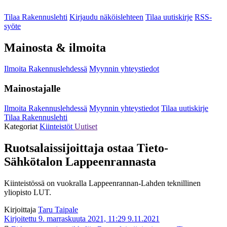
Tilaa Rakennuslehti
Kirjaudu näköislehteen
Tilaa uutiskirje
RSS-
syöte
Mainosta & ilmoita
Ilmoita Rakennuslehdessä
Myynnin yhteystiedot
Mainostajalle
Ilmoita Rakennuslehdessä
Myynnin yhteystiedot
Tilaa uutiskirje
Tilaa Rakennuslehti
Kategoriat
Kiinteistöt
Uutiset
Ruotsalaissijoittaja ostaa Tieto-
Sähkötalon Lappeenrannasta
Kiinteistössä on vuokralla Lappeenrannan-Lahden teknillinen
yliopisto LUT.
Kirjoittaja
Taru Taipale
Kirjoitettu 9. marraskuuta 2021, 11:29
9.11.2021