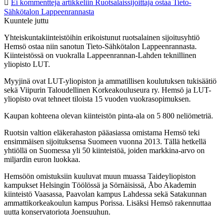
Ei kommentteja
artikkeliin Ruotsalaissijoittaja ostaa Tieto-
Sähkötalon Lappeenrannasta
Kuuntele juttu
Yhteiskuntakiinteistöihin erikoistunut ruotsalainen sijoitusyhtiö
Hemsö ostaa niin sanotun Tieto-Sähkötalon Lappeenrannasta.
Kiinteistössä on vuokralla Lappeenrannan-Lahden teknillinen
yliopisto LUT.
Myyjinä ovat LUT-yliopiston ja ammatillisen koulutuksen tukisäätiö
sekä Viipurin Taloudellinen Korkeakouluseura ry. Hemsö ja LUT-
yliopisto ovat tehneet tiloista 15 vuoden vuokrasopimuksen.
Kaupan kohteena olevan kiinteistön pinta-ala on 5 800 neliömetriä.
Ruotsin valtion eläkerahaston pääasiassa omistama Hemsö teki
ensimmäisen sijoituksensa Suomeen vuonna 2013. Tällä hetkellä
yhtiöllä on Suomessa yli 50 kiinteistöä, joiden markkina-arvo on
miljardin euron luokkaa.
Hemsöön omistuksiin kuuluvat muun muassa Taideyliopiston
kampukset Helsingin Töölössä ja Sörnäisissä, Åbo Akademin
kiinteistö Vaasassa, Paavolan kampus Lahdessa sekä Satakunnan
ammattikorkeakoulun kampus Porissa. Lisäksi Hemsö rakennuttaa
uutta konservatoriota Joensuuhun.