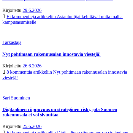
Kirjoitettu
29.6.2026
Ei kommentteja
artikkeliin Asiantuntijat kehittävät uutta mallia
kampusasumiselle
Tarkastaja
Nyt pohtimaan rakennusalan innostavia viestejä!
Kirjoitettu
26.6.2026
8 kommenttia
artikkeliin Nyt pohtimaan rakennusalan innostavia
viestejä!
Sari Suominen
Digitaalinen riippuvuus on strateginen riski, jota Suomen
rakennusala ei voi sivuuttaa
Kirjoitettu
25.6.2026
Ei kommentteja
artikkeliin Digitaalinen riippuvuus on strateginen