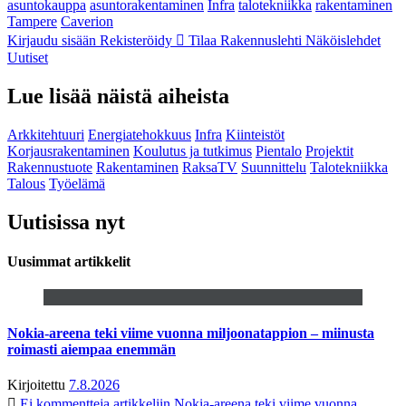
asuntokauppa
asuntorakentaminen
Infra
talotekniikka
rakentaminen
Tampere
Caverion
Kirjaudu sisään
Rekisteröidy
Tilaa Rakennuslehti
Näköislehdet
Uutiset
Lue lisää näistä aiheista
Arkkitehtuuri
Energiatehokkuus
Infra
Kiinteistöt
Korjausrakentaminen
Koulutus ja tutkimus
Pientalo
Projektit
Rakennustuote
Rakentaminen
RaksaTV
Suunnittelu
Talotekniikka
Talous
Työelämä
Uutisissa nyt
Uusimmat artikkelit
Nokia-areena teki viime vuonna miljoonatappion – miinusta
roimasti aiempaa enemmän
Kirjoitettu
7.8.2026
Ei kommentteja
artikkeliin Nokia-areena teki viime vuonna