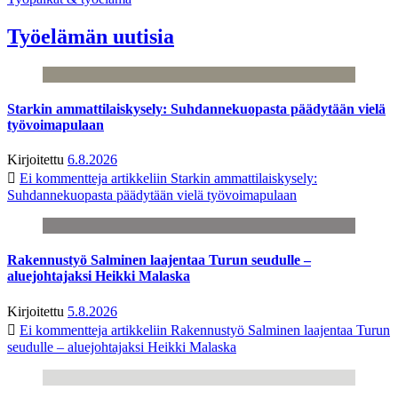
Työelämän uutisia
Starkin ammattilaiskysely: Suhdannekuopasta päädytään vielä
työvoimapulaan
Kirjoitettu
6.8.2026
Ei kommentteja
artikkeliin Starkin ammattilaiskysely:
Suhdannekuopasta päädytään vielä työvoimapulaan
Rakennustyö Salminen laajentaa Turun seudulle –
aluejohtajaksi Heikki Malaska
Kirjoitettu
5.8.2026
Ei kommentteja
artikkeliin Rakennustyö Salminen laajentaa Turun
seudulle – aluejohtajaksi Heikki Malaska