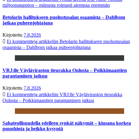
miljoonatappion – miinusta roimasti aiempaa enemmän
Betolarin hallitukseen puolustusalan osaamista – Dahlbom
jatkaa puheenjohtajana
Kirjoitettu
7.8.2026
Ei kommentteja
artikkeliin Betolarin hallitukseen puolustusalan
osaamista – Dahlbom jatkaa puheenjohtajana
VRJ:lle Väyläviraston tieurakka Oulusta – Poikkimaantien
parantaminen jatkuu
Kirjoitettu
7.8.2026
Ei kommentteja
artikkeliin VRJ:lle Väyläviraston tieurakka
Oulusta – Poikkimaantien parantaminen jatkuu
Sahateollisuudella edelleen synkät näkymät – kiusana korkea
puunhinta ja heikko kysyntä