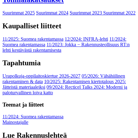
Suurimmat 2025
Suurimmat 2024
Suurimmat 2023
Suurimmat 2022
Kaupalliset liitteet
11/2025: Suomea rakentamassa
12/2024: INFRA-lehti
11/2024:
Suomea rakentamassa
11/2023: Jokka − Rakennusteollisuus RT:n
lehti kestävästä rakentamisesta
Tapahtumia
Urapolkuja-oppilaitoskiertue 2026-2027
05/2026: Vähähiilinen
rakentaminen & data
10/2025: Rakentamisen kiertotalous 2025:
Jätteistä materiaaleiksi
09/2024: Recticel Talks 2024: Moderni ja
paloturvallinen loiva katto
Teemat ja liitteet
11/2024: Suomea rakentamassa
Mainostajalle
Lue Rakennuslehteä