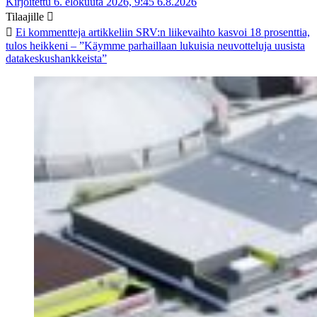
Kirjoitettu 6. elokuuta 2026, 9:45
6.8.2026
Tilaajille
Ei kommentteja
artikkeliin SRV:n liikevaihto kasvoi 18 prosenttia,
tulos heikkeni – ”Käymme parhaillaan lukuisia neuvotteluja uusista
datakeskushankkeista”