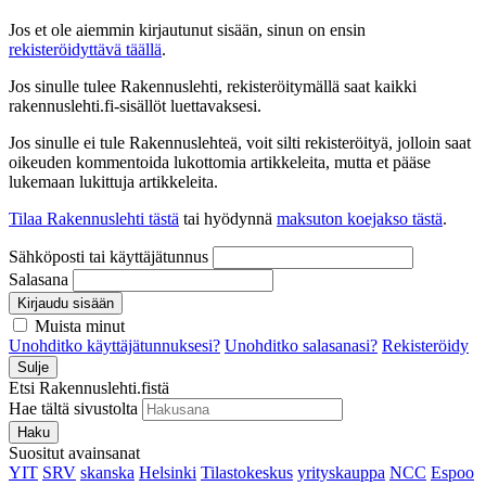
Jos et ole aiemmin kirjautunut sisään, sinun on ensin
rekisteröidyttävä täällä
.
Jos sinulle tulee Rakennuslehti, rekisteröitymällä saat kaikki
rakennuslehti.fi-sisällöt luettavaksesi.
Jos sinulle ei tule Rakennuslehteä, voit silti rekisteröityä, jolloin saat
oikeuden kommentoida lukottomia artikkeleita, mutta et pääse
lukemaan lukittuja artikkeleita.
Tilaa Rakennuslehti tästä
tai hyödynnä
maksuton koejakso tästä
.
Sähköposti tai käyttäjätunnus
Salasana
Kirjaudu sisään
Muista minut
Unohditko käyttäjätunnuksesi?
Unohditko salasanasi?
Rekisteröidy
Sulje
Etsi Rakennuslehti.fistä
Hae tältä sivustolta
Haku
Suositut avainsanat
YIT
SRV
skanska
Helsinki
Tilastokeskus
yrityskauppa
NCC
Espoo