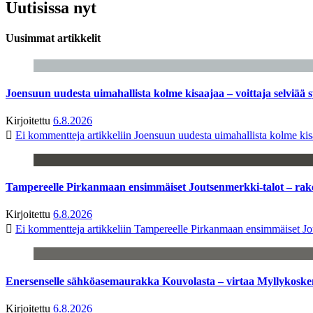
Uutisissa nyt
Uusimmat artikkelit
Joensuun uudesta uimahallista kolme kisaajaa – voittaja selviää s
Kirjoitettu
6.8.2026
Ei kommentteja
artikkeliin Joensuun uudesta uimahallista kolme kisa
Tampereelle Pirkanmaan ensimmäiset Joutsenmerkki-talot – ra
Kirjoitettu
6.8.2026
Ei kommentteja
artikkeliin Tampereelle Pirkanmaan ensimmäiset Jo
Enersenselle sähköasemaurakka Kouvolasta – virtaa Myllykoske
Kirjoitettu
6.8.2026