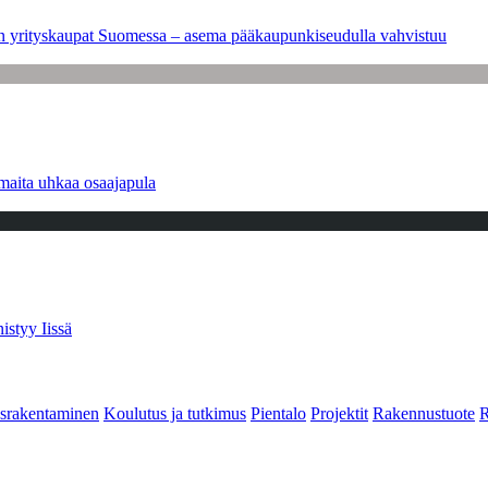
leen yrityskaupat Suomessa – asema pääkaupunkiseudulla vahvistuu
maita uhkaa osaajapula
istyy Iissä
srakentaminen
Koulutus ja tutkimus
Pientalo
Projektit
Rakennustuote
R