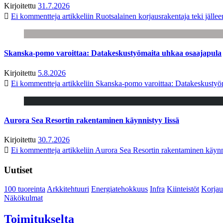
Kirjoitettu
31.7.2026
Ei kommentteja
artikkeliin Ruotsalainen korjausrakentaja teki jäl
Skanska-pomo varoittaa: Datakeskustyömaita uhkaa osaajapula
Kirjoitettu
5.8.2026
Ei kommentteja
artikkeliin Skanska-pomo varoittaa: Datakeskustyö
Aurora Sea Resortin rakentaminen käynnistyy Iissä
Kirjoitettu
30.7.2026
Ei kommentteja
artikkeliin Aurora Sea Resortin rakentaminen käynn
Uutiset
100 tuoreinta
Arkkitehtuuri
Energiatehokkuus
Infra
Kiinteistöt
Korjau
Näkökulmat
Toimitukselta