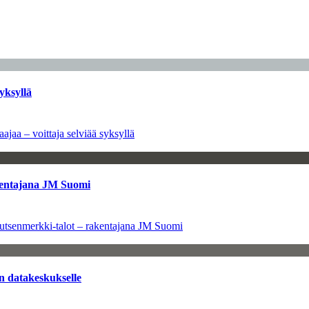
yksyllä
ajaa – voittaja selviää syksyllä
kentajana JM Suomi
utsenmerkki-talot – rakentajana JM Suomi
n datakeskukselle