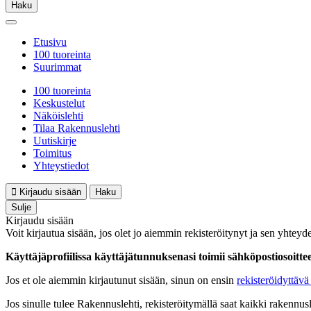
Haku
Etusivu
100 tuoreinta
Suurimmat
100 tuoreinta
Keskustelut
Näköislehti
Tilaa Rakennuslehti
Uutiskirje
Toimitus
Yhteystiedot
Kirjaudu sisään
Haku
Sulje
Kirjaudu sisään
Voit kirjautua sisään, jos olet jo aiemmin rekisteröitynyt ja sen yhteyde
Käyttäjäprofiilissa käyttäjätunnuksenasi toimii sähköpostiosoittees
Jos et ole aiemmin kirjautunut sisään, sinun on ensin
rekisteröidyttävä 
Jos sinulle tulee Rakennuslehti, rekisteröitymällä saat kaikki rakennusle