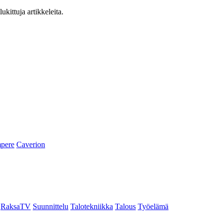
ukittuja artikkeleita.
pere
Caverion
RaksaTV
Suunnittelu
Talotekniikka
Talous
Työelämä