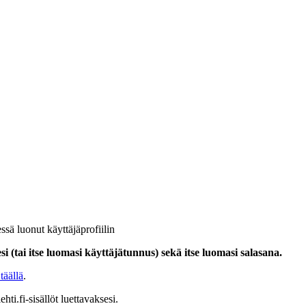
ssä luonut käyttäjäprofiilin
i (tai itse luomasi käyttäjätunnus) sekä itse luomasi salasana.
täällä
.
hti.fi-sisällöt luettavaksesi.