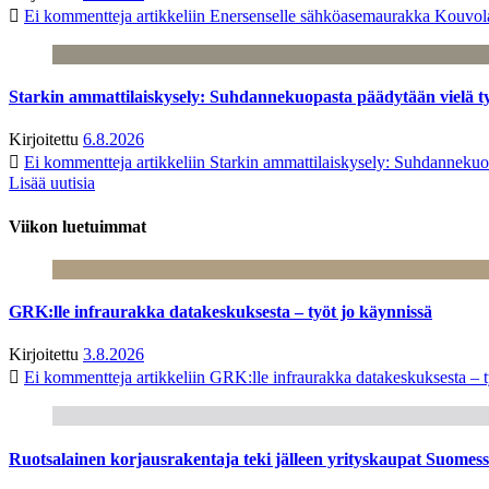
Ei kommentteja
artikkeliin Enersenselle sähköasemaurakka Kouvola
Starkin ammattilaiskysely: Suhdannekuopasta päädytään vielä 
Kirjoitettu
6.8.2026
Ei kommentteja
artikkeliin Starkin ammattilaiskysely: Suhdanneku
Lisää uutisia
Viikon luetuimmat
GRK:lle infraurakka datakeskuksesta – työt jo käynnissä
Kirjoitettu
3.8.2026
Ei kommentteja
artikkeliin GRK:lle infraurakka datakeskuksesta – t
Ruotsalainen korjausrakentaja teki jälleen yrityskaupat Suome