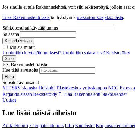
Jos sinulle ei tule Rakennuslehteä, voit silti rekisteröityä, jolloin sa
Tilaa Rakennuslehti tästä
tai hyödynnä
maksuton koejakso tästä
.
Sähköposti tai käyttäjätunnus
Salasana
Kirjaudu sisään
Muista minut
Unohditko käyttäjätunnuksesi?
Unohditko salasanasi?
Rekisteröidy
Sulje
Etsi Rakennuslehti.fistä
Hae tältä sivustolta
Haku
Suositut avainsanat
YIT
SRV
skanska
Helsinki
Tilastokeskus
yrityskauppa
NCC
Espoo
Kirjaudu sisään
Rekisteröidy
Tilaa Rakennuslehti
Näköislehdet
Uutiset
Lue lisää näistä aiheista
Arkkitehtuuri
Energiatehokkuus
Infra
Kiinteistöt
Korjausrakentamine