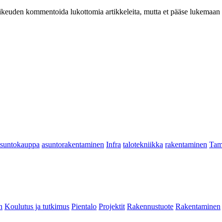
at oikeuden kommentoida lukottomia artikkeleita, mutta et pääse lukemaan l
asuntokauppa
asuntorakentaminen
Infra
talotekniikka
rakentaminen
Tam
n
Koulutus ja tutkimus
Pientalo
Projektit
Rakennustuote
Rakentaminen