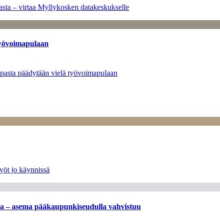
sta – virtaa Myllykosken datakeskukselle
työvoimapulaan
opasta päädytään vielä työvoimapulaan
yöt jo käynnissä
ssa – asema pääkaupunkiseudulla vahvistuu