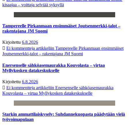
kisaajaa – voittaja selviää syksyllä
Tampereelle Pirkanmaan ensimmäiset Joutsenmerkki-talot –
rakentajana JM Suomi
Kirjoitettu
6.8.2026
Ei kommentteja
artikkeliin Tampereelle Pirkanmaan ensimmäiset
Joutsenmerkki-talot – rakentajana JM Suomi
Enersenselle sähköasemaurakka Kouvolasta – virtaa
Myllykosken datakeskukselle
Kirjoitettu
6.8.2026
Ei kommentteja
artikkeliin Enersenselle sähköasemaurakka
Kouvolasta – virtaa Myllykosken datakeskukselle
Starkin ammattilaiskysely: Suhdannekuopasta päädytään vielä
työvoimapulaan