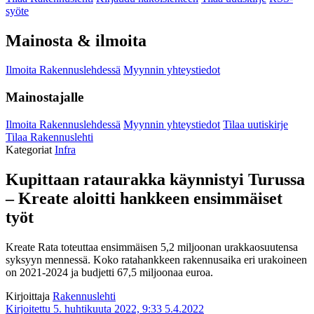
syöte
Mainosta & ilmoita
Ilmoita Rakennuslehdessä
Myynnin yhteystiedot
Mainostajalle
Ilmoita Rakennuslehdessä
Myynnin yhteystiedot
Tilaa uutiskirje
Tilaa Rakennuslehti
Kategoriat
Infra
Kupittaan rataurakka käynnistyi Turussa
– Kreate aloitti hankkeen ensimmäiset
työt
Kreate Rata toteuttaa ensimmäisen 5,2 miljoonan urakkaosuutensa
syksyyn mennessä. Koko ratahankkeen rakennusaika eri urakoineen
on 2021-2024 ja budjetti 67,5 miljoonaa euroa.
Kirjoittaja
Rakennuslehti
Kirjoitettu 5. huhtikuuta 2022, 9:33
5.4.2022