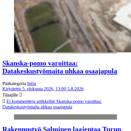
Skanska-pomo varoittaa:
Datakeskustyömaita uhkaa osaajapula
Pääkategoria
Infra
Kirjoitettu 5. elokuuta 2026, 13:00
5.8.2026
Tilaajille
Ei kommentteja
artikkeliin Skanska-pomo varoittaa:
Datakeskustyömaita uhkaa osaajapula
Rakennustyö Salminen laajentaa Turun