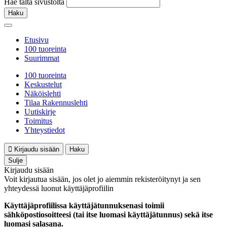
Hae tältä sivustolta
Haku
Etusivu
100 tuoreinta
Suurimmat
100 tuoreinta
Keskustelut
Näköislehti
Tilaa Rakennuslehti
Uutiskirje
Toimitus
Yhteystiedot
Kirjaudu sisään
Haku
Sulje
Kirjaudu sisään
Voit kirjautua sisään, jos olet jo aiemmin rekisteröitynyt ja sen
yhteydessä luonut käyttäjäprofiilin
Käyttäjäprofiilissa käyttäjätunnuksenasi toimii
sähköpostiosoitteesi (tai itse luomasi käyttäjätunnus) sekä itse
luomasi salasana.