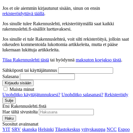
Jos et ole aiemmin kirjautunut sisään, sinun on ensin
rekisteröidyttävä täällä
.
Jos sinulle tulee Rakennuslehti, rekisteröitymällä saat kaikki
rakennuslehti.fi-sisällöt luettavaksesi.
Jos sinulle ei tule Rakennuslehteä, voit silti rekisteröityä, jolloin saat
oikeuden kommentoida lukottomia artikkeleita, mutta et pääse
lukemaan lukittuja artikkeleita.
Tilaa Rakennuslehti tästä
tai hyödynnä
maksuton koejakso tästä
.
Sähköposti tai käyttäjätunnus
Salasana
Kirjaudu sisään
Muista minut
Unohditko käyttäjätunnuksesi?
Unohditko salasanasi?
Rekisteröidy
Sulje
Etsi Rakennuslehti.fistä
Hae tältä sivustolta
Haku
Suositut avainsanat
YIT
SRV
skanska
Helsinki
Tilastokeskus
yrityskauppa
NCC
Espoo