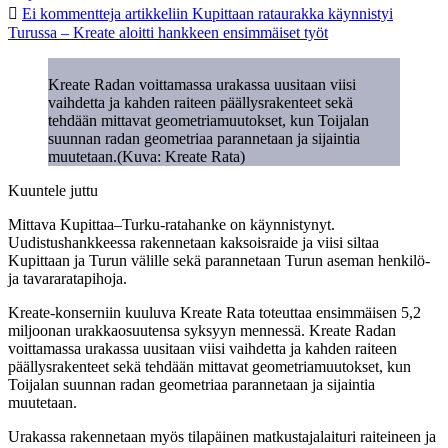
Ei kommentteja
artikkeliin Kupittaan rataurakka käynnistyi
Turussa – Kreate aloitti hankkeen ensimmäiset työt
Kreate Radan voittamassa urakassa uusitaan viisi
vaihdetta ja kahden raiteen päällysrakenteet sekä
tehdään mittavat geometriamuutokset, kun Toijalan
suunnan radan geometriaa parannetaan ja sijaintia
muutetaan.(Kuva: Kreate Rata)
Kuuntele juttu
Mittava Kupittaa–Turku-ratahanke on käynnistynyt.
Uudistushankkeessa rakennetaan kaksoisraide ja viisi siltaa
Kupittaan ja Turun välille sekä parannetaan Turun aseman henkilö-
ja tavararatapihoja.
Kreate-konserniin kuuluva Kreate Rata toteuttaa ensimmäisen 5,2
miljoonan urakkaosuutensa syksyyn mennessä. Kreate Radan
voittamassa urakassa uusitaan viisi vaihdetta ja kahden raiteen
päällysrakenteet sekä tehdään mittavat geometriamuutokset, kun
Toijalan suunnan radan geometriaa parannetaan ja sijaintia
muutetaan.
Urakassa rakennetaan myös tilapäinen matkustajalaituri raiteineen ja