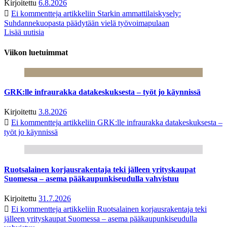
Kirjoitettu
6.8.2026
Ei kommentteja
artikkeliin Starkin ammattilaiskysely:
Suhdannekuopasta päädytään vielä työvoimapulaan
Lisää uutisia
Viikon luetuimmat
GRK:lle infraurakka datakeskuksesta – työt jo käynnissä
Kirjoitettu
3.8.2026
Ei kommentteja
artikkeliin GRK:lle infraurakka datakeskuksesta –
työt jo käynnissä
Ruotsalainen korjausrakentaja teki jälleen yrityskaupat
Suomessa – asema pääkaupunkiseudulla vahvistuu
Kirjoitettu
31.7.2026
Ei kommentteja
artikkeliin Ruotsalainen korjausrakentaja teki
jälleen yrityskaupat Suomessa – asema pääkaupunkiseudulla