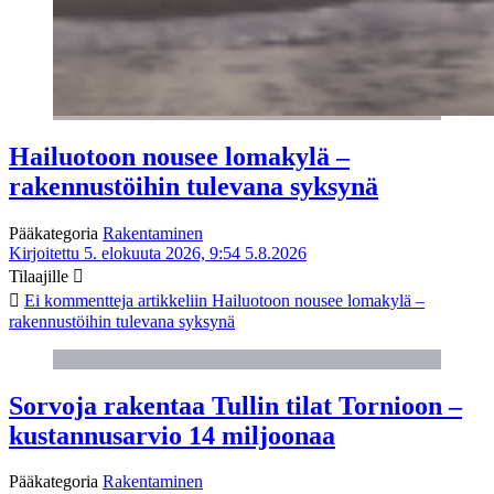
Hailuotoon nousee lomakylä –
rakennustöihin tulevana syksynä
Pääkategoria
Rakentaminen
Kirjoitettu 5. elokuuta 2026, 9:54
5.8.2026
Tilaajille
Ei kommentteja
artikkeliin Hailuotoon nousee lomakylä –
rakennustöihin tulevana syksynä
Sorvoja rakentaa Tullin tilat Tornioon –
kustannusarvio 14 miljoonaa
Pääkategoria
Rakentaminen