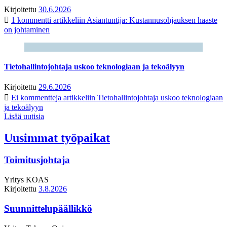
Kirjoitettu
30.6.2026
1 kommentti
artikkeliin Asiantuntija: Kustannusohjauksen haaste
on johtaminen
Tietohallintojohtaja uskoo teknologiaan ja tekoälyyn
Kirjoitettu
29.6.2026
Ei kommentteja
artikkeliin Tietohallintojohtaja uskoo teknologiaan
ja tekoälyyn
Lisää uutisia
Uusimmat työpaikat
Toimitusjohtaja
Yritys
KOAS
Kirjoitettu
3.8.2026
Suunnittelupäällikkö