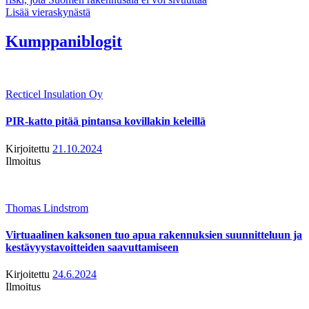
Lisää vieraskynästä
Kumppaniblogit
Recticel Insulation Oy
PIR-katto pitää pintansa kovillakin keleillä
Kirjoitettu
21.10.2024
Ilmoitus
Thomas Lindstrom
Virtuaalinen kaksonen tuo apua rakennuksien suunnitteluun ja
kestävyystavoitteiden saavuttamiseen
Kirjoitettu
24.6.2024
Ilmoitus