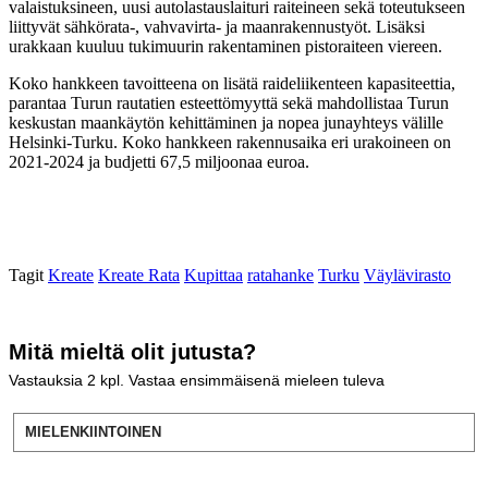
valaistuksineen, uusi autolastauslaituri raiteineen sekä toteutukseen
liittyvät sähkörata-, vahvavirta- ja maanrakennustyöt. Lisäksi
urakkaan kuuluu tukimuurin rakentaminen pistoraiteen viereen.
Koko hankkeen tavoitteena on lisätä raideliikenteen kapasiteettia,
parantaa Turun rautatien esteettömyyttä sekä mahdollistaa Turun
keskustan maankäytön kehittäminen ja nopea junayhteys välille
Helsinki-Turku. Koko hankkeen rakennusaika eri urakoineen on
2021-2024 ja budjetti 67,5 miljoonaa euroa.
Tagit
Kreate
Kreate Rata
Kupittaa
ratahanke
Turku
Väylävirasto
Mitä mieltä olit jutusta?
Vastauksia
2
kpl. Vastaa ensimmäisenä mieleen tuleva
MIELENKIINTOINEN