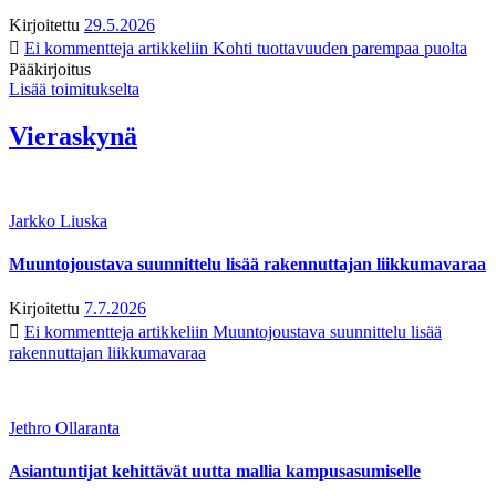
Kirjoitettu
29.5.2026
Ei kommentteja
artikkeliin Kohti tuottavuuden parempaa puolta
Pääkirjoitus
Lisää toimitukselta
Vieraskynä
Jarkko Liuska
Muuntojoustava suunnittelu lisää rakennuttajan liikkumavaraa
Kirjoitettu
7.7.2026
Ei kommentteja
artikkeliin Muuntojoustava suunnittelu lisää
rakennuttajan liikkumavaraa
Jethro Ollaranta
Asiantuntijat kehittävät uutta mallia kampusasumiselle