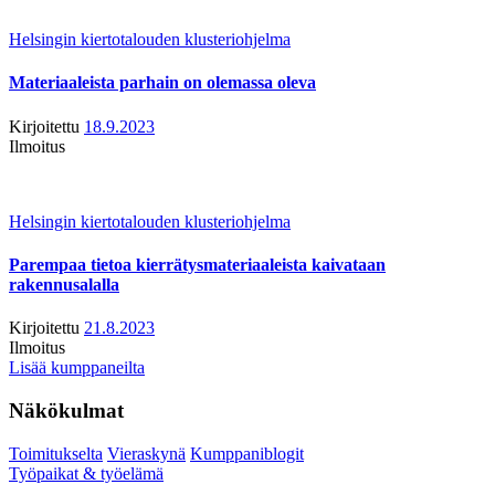
Helsingin kiertotalouden klusteriohjelma
Materiaaleista parhain on olemassa oleva
Kirjoitettu
18.9.2023
Ilmoitus
Helsingin kiertotalouden klusteriohjelma
Parempaa tietoa kierrätysmateriaaleista kaivataan
rakennusalalla
Kirjoitettu
21.8.2023
Ilmoitus
Lisää kumppaneilta
Näkökulmat
Toimitukselta
Vieraskynä
Kumppaniblogit
Työpaikat & työelämä