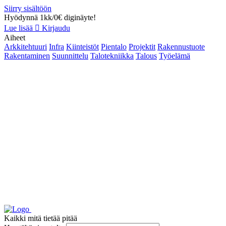
Siirry sisältöön
Hyödynnä 1kk/0€ diginäyte!
Lue lisää
Kirjaudu
Aiheet
Arkkitehtuuri
Infra
Kiinteistöt
Pientalo
Projektit
Rakennustuote
Rakentaminen
Suunnittelu
Talotekniikka
Talous
Työelämä
Kaikki mitä tietää pitää