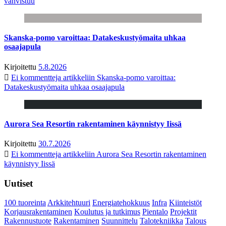
vahvistuu
Skanska-pomo varoittaa: Datakeskustyömaita uhkaa
osaajapula
Kirjoitettu
5.8.2026
Ei kommentteja
artikkeliin Skanska-pomo varoittaa:
Datakeskustyömaita uhkaa osaajapula
Aurora Sea Resortin rakentaminen käynnistyy Iissä
Kirjoitettu
30.7.2026
Ei kommentteja
artikkeliin Aurora Sea Resortin rakentaminen
käynnistyy Iissä
Uutiset
100 tuoreinta
Arkkitehtuuri
Energiatehokkuus
Infra
Kiinteistöt
Korjausrakentaminen
Koulutus ja tutkimus
Pientalo
Projektit
Rakennustuote
Rakentaminen
Suunnittelu
Talotekniikka
Talous