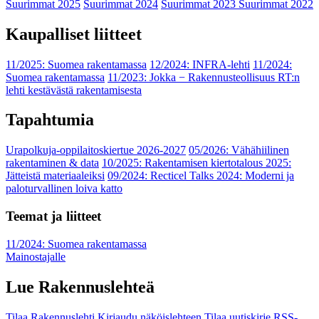
Suurimmat 2025
Suurimmat 2024
Suurimmat 2023
Suurimmat 2022
Kaupalliset liitteet
11/2025: Suomea rakentamassa
12/2024: INFRA-lehti
11/2024:
Suomea rakentamassa
11/2023: Jokka − Rakennusteollisuus RT:n
lehti kestävästä rakentamisesta
Tapahtumia
Urapolkuja-oppilaitoskiertue 2026-2027
05/2026: Vähähiilinen
rakentaminen & data
10/2025: Rakentamisen kiertotalous 2025:
Jätteistä materiaaleiksi
09/2024: Recticel Talks 2024: Moderni ja
paloturvallinen loiva katto
Teemat ja liitteet
11/2024: Suomea rakentamassa
Mainostajalle
Lue Rakennuslehteä
Tilaa Rakennuslehti
Kirjaudu näköislehteen
Tilaa uutiskirje
RSS-