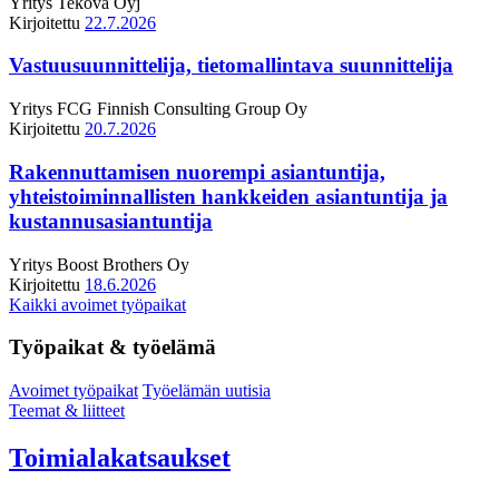
Yritys
Tekova Oyj
Kirjoitettu
22.7.2026
Vastuusuunnittelija, tietomallintava suunnittelija
Yritys
FCG Finnish Consulting Group Oy
Kirjoitettu
20.7.2026
Rakennuttamisen nuorempi asiantuntija,
yhteistoiminnallisten hankkeiden asiantuntija ja
kustannusasiantuntija
Yritys
Boost Brothers Oy
Kirjoitettu
18.6.2026
Kaikki avoimet työpaikat
Työpaikat & työelämä
Avoimet työpaikat
Työelämän uutisia
Teemat & liitteet
Toimialakatsaukset