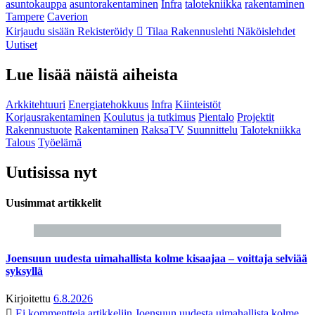
asuntokauppa
asuntorakentaminen
Infra
talotekniikka
rakentaminen
Tampere
Caverion
Kirjaudu sisään
Rekisteröidy
Tilaa Rakennuslehti
Näköislehdet
Uutiset
Lue lisää näistä aiheista
Arkkitehtuuri
Energiatehokkuus
Infra
Kiinteistöt
Korjausrakentaminen
Koulutus ja tutkimus
Pientalo
Projektit
Rakennustuote
Rakentaminen
RaksaTV
Suunnittelu
Talotekniikka
Talous
Työelämä
Uutisissa nyt
Uusimmat artikkelit
Joensuun uudesta uimahallista kolme kisaajaa – voittaja selviää
syksyllä
Kirjoitettu
6.8.2026
Ei kommentteja
artikkeliin Joensuun uudesta uimahallista kolme