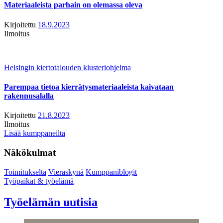
Materiaaleista parhain on olemassa oleva
Kirjoitettu
18.9.2023
Ilmoitus
Helsingin kiertotalouden klusteriohjelma
Parempaa tietoa kierrätysmateriaaleista kaivataan
rakennusalalla
Kirjoitettu
21.8.2023
Ilmoitus
Lisää kumppaneilta
Näkökulmat
Toimitukselta
Vieraskynä
Kumppaniblogit
Työpaikat & työelämä
Työelämän uutisia