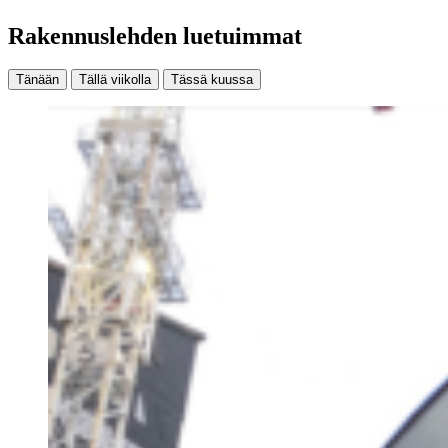
Rakennuslehden luetuimmat
Tänään
Tällä viikolla
Tässä kuussa