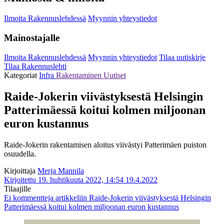
Ilmoita Rakennuslehdessä
Myynnin yhteystiedot
Mainostajalle
Ilmoita Rakennuslehdessä
Myynnin yhteystiedot
Tilaa uutiskirje
Tilaa Rakennuslehti
Kategoriat
Infra
Rakentaminen
Uutiset
Raide-Jokerin viivästyksestä Helsingin
Patterimäessä koitui kolmen miljoonan
euron kustannus
Raide-Jokerin rakentamisen aloitus viivästyi Patterimäen puiston
osuudella.
Kirjoittaja
Merja Mannila
Kirjoitettu 19. huhtikuuta 2022, 14:54
19.4.2022
Tilaajille
Ei kommentteja
artikkeliin Raide-Jokerin viivästyksestä Helsingin
Patterimäessä koitui kolmen miljoonan euron kustannus