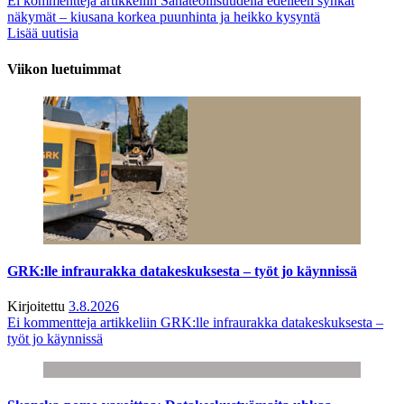
Ei kommentteja
artikkeliin Sahateollisuudella edelleen synkät
näkymät – kiusana korkea puunhinta ja heikko kysyntä
Lisää uutisia
Viikon luetuimmat
GRK:lle infraurakka datakeskuksesta – työt jo käynnissä
Kirjoitettu
3.8.2026
Ei kommentteja
artikkeliin GRK:lle infraurakka datakeskuksesta –
työt jo käynnissä