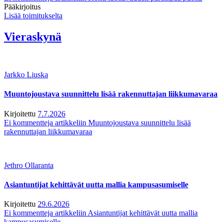
Pääkirjoitus
Lisää toimitukselta
Vieraskynä
Jarkko Liuska
Muuntojoustava suunnittelu lisää rakennuttajan liikkumavaraa
Kirjoitettu
7.7.2026
Ei kommentteja
artikkeliin Muuntojoustava suunnittelu lisää
rakennuttajan liikkumavaraa
Jethro Ollaranta
Asiantuntijat kehittävät uutta mallia kampusasumiselle
Kirjoitettu
29.6.2026
Ei kommentteja
artikkeliin Asiantuntijat kehittävät uutta mallia
kampusasumiselle