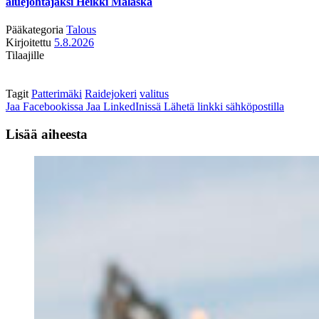
aluejohtajaksi Heikki Malaska
Pääkategoria
Talous
Kirjoitettu
5.8.2026
Tilaajille
Tagit
Patterimäki
Raidejokeri
valitus
Jaa Facebookissa
Jaa LinkedInissä
Lähetä linkki sähköpostilla
Lisää aiheesta