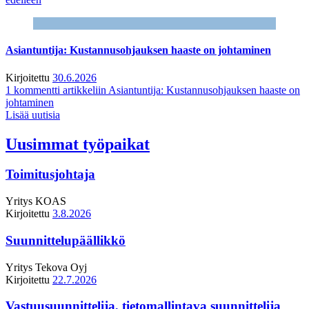
Asiantuntija: Kustannusohjauksen haaste on johtaminen
Kirjoitettu
30.6.2026
1 kommentti
artikkeliin Asiantuntija: Kustannusohjauksen haaste on
johtaminen
Lisää uutisia
Uusimmat työpaikat
Toimitusjohtaja
Yritys
KOAS
Kirjoitettu
3.8.2026
Suunnittelupäällikkö
Yritys
Tekova Oyj
Kirjoitettu
22.7.2026
Vastuusuunnittelija, tietomallintava suunnittelija