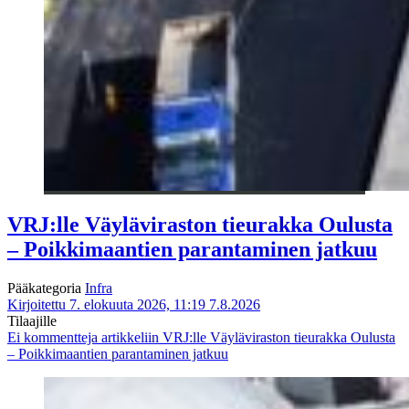
VRJ:lle Väyläviraston tieurakka Oulusta
– Poikkimaantien parantaminen jatkuu
Pääkategoria
Infra
Kirjoitettu 7. elokuuta 2026, 11:19
7.8.2026
Tilaajille
Ei kommentteja
artikkeliin VRJ:lle Väyläviraston tieurakka Oulusta
– Poikkimaantien parantaminen jatkuu