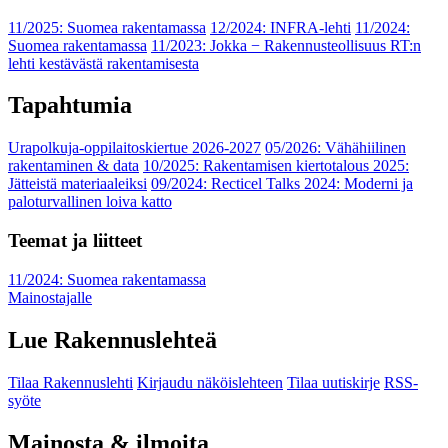
11/2025: Suomea rakentamassa
12/2024: INFRA-lehti
11/2024:
Suomea rakentamassa
11/2023: Jokka − Rakennusteollisuus RT:n
lehti kestävästä rakentamisesta
Tapahtumia
Urapolkuja-oppilaitoskiertue 2026-2027
05/2026: Vähähiilinen
rakentaminen & data
10/2025: Rakentamisen kiertotalous 2025:
Jätteistä materiaaleiksi
09/2024: Recticel Talks 2024: Moderni ja
paloturvallinen loiva katto
Teemat ja liitteet
11/2024: Suomea rakentamassa
Mainostajalle
Lue Rakennuslehteä
Tilaa Rakennuslehti
Kirjaudu näköislehteen
Tilaa uutiskirje
RSS-
syöte
Mainosta & ilmoita