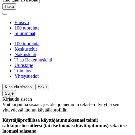
Haku
Etusivu
100 tuoreinta
Suurimmat
100 tuoreinta
Keskustelut
Näköislehti
Tilaa Rakennuslehti
Uutiskirje
Toimitus
Yhteystiedot
Kirjaudu sisään
Haku
Sulje
Kirjaudu sisään
Voit kirjautua sisään, jos olet jo aiemmin rekisteröitynyt ja sen
yhteydessä luonut käyttäjäprofiilin
Käyttäjäprofiilissa käyttäjätunnuksenasi toimii
sähköpostiosoitteesi (tai itse luomasi käyttäjätunnus) sekä itse
luomasi salasana.