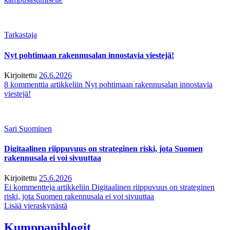
Tarkastaja
Nyt pohtimaan rakennusalan innostavia viestejä!
Kirjoitettu
26.6.2026
8 kommenttia
artikkeliin Nyt pohtimaan rakennusalan innostavia
viestejä!
Sari Suominen
Digitaalinen riippuvuus on strateginen riski, jota Suomen
rakennusala ei voi sivuuttaa
Kirjoitettu
25.6.2026
Ei kommentteja
artikkeliin Digitaalinen riippuvuus on strateginen
riski, jota Suomen rakennusala ei voi sivuuttaa
Lisää vieraskynästä
Kumppaniblogit