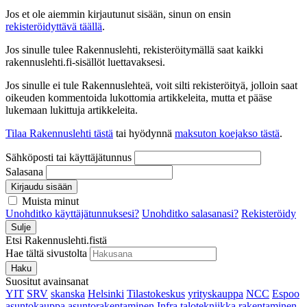
Jos et ole aiemmin kirjautunut sisään, sinun on ensin
rekisteröidyttävä täällä
.
Jos sinulle tulee Rakennuslehti, rekisteröitymällä saat kaikki
rakennuslehti.fi-sisällöt luettavaksesi.
Jos sinulle ei tule Rakennuslehteä, voit silti rekisteröityä, jolloin saat
oikeuden kommentoida lukottomia artikkeleita, mutta et pääse
lukemaan lukittuja artikkeleita.
Tilaa Rakennuslehti tästä
tai hyödynnä
maksuton koejakso tästä
.
Sähköposti tai käyttäjätunnus
Salasana
Kirjaudu sisään
Muista minut
Unohditko käyttäjätunnuksesi?
Unohditko salasanasi?
Rekisteröidy
Sulje
Etsi Rakennuslehti.fistä
Hae tältä sivustolta
Haku
Suositut avainsanat
YIT
SRV
skanska
Helsinki
Tilastokeskus
yrityskauppa
NCC
Espoo
asuntokauppa
asuntorakentaminen
Infra
talotekniikka
rakentaminen