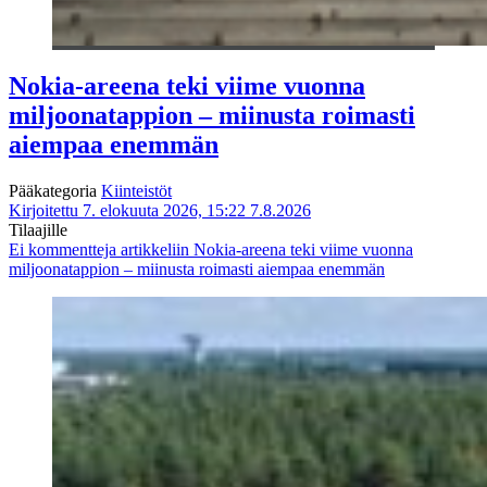
Nokia-areena teki viime vuonna
miljoonatappion – miinusta roimasti
aiempaa enemmän
Pääkategoria
Kiinteistöt
Kirjoitettu 7. elokuuta 2026, 15:22
7.8.2026
Tilaajille
Ei kommentteja
artikkeliin Nokia-areena teki viime vuonna
miljoonatappion – miinusta roimasti aiempaa enemmän