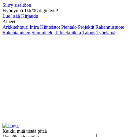
Siirry sisältöön
Hyödynnä 1kk/0€ diginäyte!
Lue lisää
Kirjaudu
Aiheet
Arkkitehtuuri
Infra
Kiinteistöt
Pientalo
Projektit
Rakennustuote
Rakentaminen
Suunnittelu
Talotekniikka
Talous
Työelämä
Kaikki mitä tietää pitää
Hae tältä sivustolta