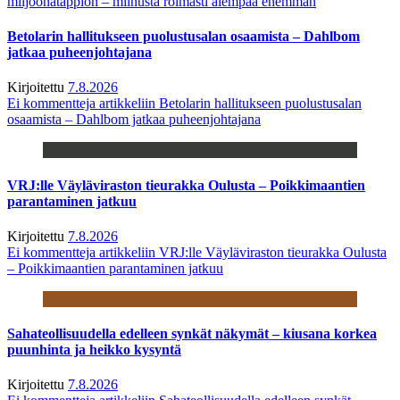
miljoonatappion – miinusta roimasti aiempaa enemmän
Betolarin hallitukseen puolustusalan osaamista – Dahlbom
jatkaa puheenjohtajana
Kirjoitettu
7.8.2026
Ei kommentteja
artikkeliin Betolarin hallitukseen puolustusalan
osaamista – Dahlbom jatkaa puheenjohtajana
VRJ:lle Väyläviraston tieurakka Oulusta – Poikkimaantien
parantaminen jatkuu
Kirjoitettu
7.8.2026
Ei kommentteja
artikkeliin VRJ:lle Väyläviraston tieurakka Oulusta
– Poikkimaantien parantaminen jatkuu
Sahateollisuudella edelleen synkät näkymät – kiusana korkea
puunhinta ja heikko kysyntä
Kirjoitettu
7.8.2026