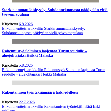
Starkin ammattilaiskysely: Suhdannekuopasta päädytään vielä
työvoimapulaan
Kirjoitettu
6.8.2026
Ei kommentteja
artikkeliin Starkin ammattilaiskysely:
Suhdannekuopasta päädytään vielä työvoimapulaan
Rakennustyö Salminen laajentaa Turun seudulle –
aluejohtajaksi Heikki Malaska
Kirjoitettu
5.8.2026
Ei kommentteja
artikkeliin Rakennustyö Salminen laajentaa Turun
seudulle – aluejohtajaksi Heikki Malaska
Rakentamisen työntekijämäärä laski edelleen
Kirjoitettu
22.7.2026
Ei kommentteja
artikkeliin Rakentamisen työntekijämäärä laski
edelleen