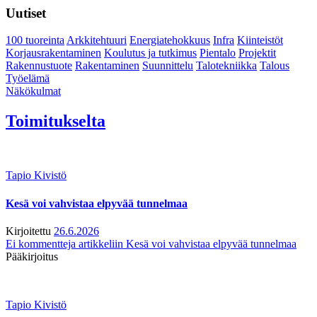
Uutiset
100 tuoreinta
Arkkitehtuuri
Energiatehokkuus
Infra
Kiinteistöt
Korjausrakentaminen
Koulutus ja tutkimus
Pientalo
Projektit
Rakennustuote
Rakentaminen
Suunnittelu
Talotekniikka
Talous
Työelämä
Näkökulmat
Toimitukselta
Tapio Kivistö
Kesä voi vahvistaa elpyvää tunnelmaa
Kirjoitettu
26.6.2026
Ei kommentteja
artikkeliin Kesä voi vahvistaa elpyvää tunnelmaa
Pääkirjoitus
Tapio Kivistö