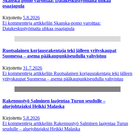
Skanska-pomo varoittaa: Datakeskustyömaita uhkaa
osaajapula
Kirjoitettu
5.8.2026
Ei kommentteja
artikkeliin Skanska-pomo varoittaa:
Datakeskustyömaita uhkaa osaajapula
Ruotsalainen korjausrakentaja teki jälleen yrityskaupat
Suomessa – asema pääkaupunkiseudulla vahvistuu
Kirjoitettu
31.7.2026
Ei kommentteja
artikkeliin Ruotsalainen korjausrakentaja teki jälleen
yrityskaupat Suomessa – asema pääkaupunkiseudulla vahvistuu
Rakennustyö Salminen laajentaa Turun seudulle –
aluejohtajaksi Heikki Malaska
Kirjoitettu
5.8.2026
Ei kommentteja
artikkeliin Rakennustyö Salminen laajentaa Turun
seudulle – aluejohtajaksi Heikki Malaska