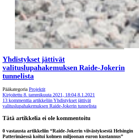
Yhdistykset jättivät
valituslupahakemuksen Raide-Jokerin
tunnelista
Pääkategoria
Projektit
Kirjoitettu 8. tammikuuta 2021, 18:04
8.1.2021
13 kommenttia
artikkeliin Yhdistykset jättivät
valituslupahakemuksen Raide-Jokerin tunnelista
Tätä artikkelia ei ole kommentoitu
0 vastausta artikkeliin “Raide-Jokerin viivästyksestä Helsingin
Patterimäessä koitui kolmen miljoonan euron kustannus”