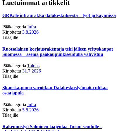
Luetuimmat artikkelit
GRK:lle infraurakka datakeskuksesta – työt jo käynnissä
Pääkategoria
Infra
Kirjoitettu
3.8.2026
Tilaajille
Ruotsalainen korjausrakentaja teki jälleen yrityskaupat
Suomessa – asema pääkaupunkiseudulla vahvistuu
Pääkategoria
Talous
Kirjoitettu
31.7.2026
Tilaajille
Skanska-pomo varoittaa: Datakeskustyömaita uhkaa
osaajapula
Pääkategoria
Infra
Kirjoitettu
5.8.2026
Tilaajille
Rakennustyö Salminen laajentaa Turun seudulle –