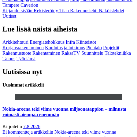
Tampere
Caverion
Kirjaudu sisään
Rekisteröidy
Tilaa Rakennuslehti
Näköislehdet
Uutiset
Lue lisää näistä aiheista
Arkkitehtuuri
Energiatehokkuus
Infra
Kiinteistöt
Korjausrakentaminen
Koulutus ja tutkimus
Pientalo
Projektit
Rakennustuote
Rakentaminen
RaksaTV
Suunnittelu
Talotekniikka
Talous
Työelämä
Uutisissa nyt
Uusimmat artikkelit
Nokia-areena teki viime vuonna miljoonatappion – miinusta
roimasti aiempaa enemmän
Kirjoitettu
7.8.2026
Ei kommentteja
artikkeliin Nokia-areena teki viime vuonna