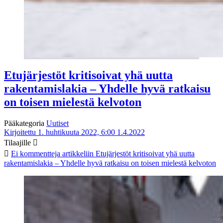
Etujärjestöt kritisoivat yhä uutta
rakentamislakia – Yhdelle hyvä ratkaisu
on toisen mielestä kelvoton
Pääkategoria
Uutiset
Kirjoitettu 1. huhtikuuta 2022, 6:00
1.4.2022
Tilaajille
Ei kommentteja
artikkeliin Etujärjestöt kritisoivat yhä uutta
rakentamislakia – Yhdelle hyvä ratkaisu on toisen mielestä kelvoton