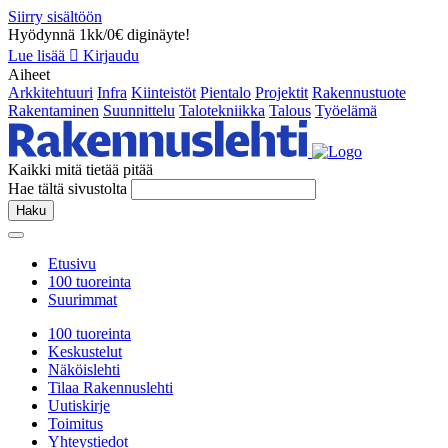
Siirry sisältöön
Hyödynnä 1kk/0€ diginäyte!
Lue lisää
Kirjaudu
Aiheet
Arkkitehtuuri
Infra
Kiinteistöt
Pientalo
Projektit
Rakennustuote
Rakentaminen
Suunnittelu
Talotekniikka
Talous
Työelämä
Kaikki mitä tietää pitää
Hae tältä sivustolta
Haku
Etusivu
100 tuoreinta
Suurimmat
100 tuoreinta
Keskustelut
Näköislehti
Tilaa Rakennuslehti
Uutiskirje
Toimitus
Yhteystiedot