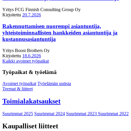
Yritys
FCG Finnish Consulting Group Oy
Kirjoitettu
20.7.2026
Rakennuttamisen nuorempi asiantuntija,
yhteistoiminnallisten hankkeiden asiantuntija ja
kustannusasiantuntija
Yritys
Boost Brothers Oy
Kirjoitettu
18.6.2026
Kaikki avoimet työpaikat
Työpaikat & työelämä
Avoimet työpaikat
Työelämän uutisia
Teemat & liitteet
Toimialakatsaukset
Suurimmat 2025
Suurimmat 2024
Suurimmat 2023
Suurimmat 2022
Kaupalliset liitteet