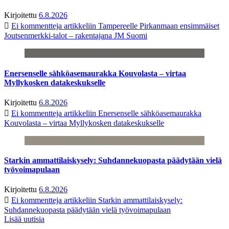
Kirjoitettu
6.8.2026
Ei kommentteja
artikkeliin Tampereelle Pirkanmaan ensimmäiset
Joutsenmerkki-talot – rakentajana JM Suomi
Enersenselle sähköasemaurakka Kouvolasta – virtaa
Myllykosken datakeskukselle
Kirjoitettu
6.8.2026
Ei kommentteja
artikkeliin Enersenselle sähköasemaurakka
Kouvolasta – virtaa Myllykosken datakeskukselle
Starkin ammattilaiskysely: Suhdannekuopasta päädytään vielä
työvoimapulaan
Kirjoitettu
6.8.2026
Ei kommentteja
artikkeliin Starkin ammattilaiskysely:
Suhdannekuopasta päädytään vielä työvoimapulaan
Lisää uutisia