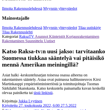
Ilmoita Rakennuslehdessä
Myynnin yhteystiedot
Mainostajalle
Ilmoita Rakennuslehdessä
Myynnin yhteystiedot
Tilaa uutiskirje
Tilaa Rakennuslehti
Kategoriat
RaksaTV
Asunnot
Kiinteistöt
Korjausrakentaminen
Rakentaminen
Suunnittelu
Uutiset
Katso Raksa-tv:n uusi jakso: tarvitaanko
Suomessa tiukkaa sääntelyä vai pitäisikö
mennä Amerikan meiningillä?
Asiat halki -keskustelusarjan toisessa osassa aiheena on
rakentamisen sääntely. Asiaa ovat puimassa hallitusneuvos Kirsi
Martinkauppi ympäristöministeriöstä ja toimitusjohtaja Tuomas
Särkilahti Skanskasta. Katso keskustelu painamalla kuvan keskellä
olevaa painiketta tai
tästä linkistä
.
Kirjoittaja
Jukka Lyytinen
Kirjoitettu 27. toukokuuta 2022, 6:00
27.5.2022