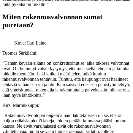
niitä pykäliä on rukattu.”
Miten rakennusvalvonnan sumat
puretaan?
Kuva: Ilari Laine
Tuomas Särkilahti:
”Tämän kevään aikana on konkretisoinut se, aika tukossa valvonnat
ovat. On herännyt vähän kysymys, että mitä siellä tehdään ja kuinka
pitkälle mennään. Laki kaiketi määrittelee, mikä kuuluu
rakennusvalvonnan tehtäviin. Tuntuu, että kaupungit ovat haalineet
tehtäviä vähän sen yli ja ohi. Kun saisivat edes sen perustyön tehtyä,
että yhteiskuntaa, rakentajia ja rakennuttajia palveltaisiin, niin se olisi
ihan hyvä lähtökohta.”
Kirsi Martinkauppi:
”Rakennusvalvontojen ongelma näin lakiteknisesti on se, että on
paljon erilaisia pieniä lakeja, joiden perään kunnassa pitäisi jonkun
katsoa. Ne eivät varsinaisesti eivät ole rakennusvalvonnan
ydintehtävää, mutta se vaan tuppaa olemaan se taho, jolle se