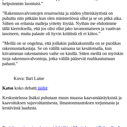
helpoimmin luontuisi.”
”Rakennusvalvontojen resursseista ja niiden yhteiskäytöstä on
puhuttu niin pitkään kun olen ministeriössä ollut ja se on pitkä aika.
Siihen on erilaisia malleja yritetty löytää. Nythän me ehdotimme
tällä kierroksella, että jos olisi ollut jako tavanomaiseen ja vaativan
tasoiseen, mutta palaute oli hyvin kriittistä eli ei kiitos.”
”Meillä on se ongelma, että joillakin paikkakunnilla on se puolikas
rakennustarkastaja. Se on välillä sairaana tai kesälomalla, kun
kiivaimman rakentamisen vaihe on käsillä. Sitten meillä on myöskin
isoja rakennusvalvontoja, jotka välillä pääsevät ruuhkautumaan
pahasti.”
Kuva: Ilari Laine
Katso
koko debatti
täältä
:
Keskustelussa lisäksi puhutaan muun muassa kaavamääräyksistä ja
kaavoituksen sujuvoittamisesta, ilmastonmuutoksen torjunnasta ja
kestävästä laadusta.