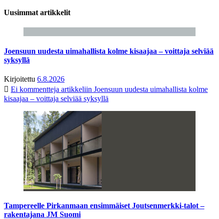
Uusimmat artikkelit
Joensuun uudesta uimahallista kolme kisaajaa – voittaja selviää
syksyllä
Kirjoitettu
6.8.2026
Ei kommentteja
artikkeliin Joensuun uudesta uimahallista kolme
kisaajaa – voittaja selviää syksyllä
Tampereelle Pirkanmaan ensimmäiset Joutsenmerkki-talot –
rakentajana JM Suomi