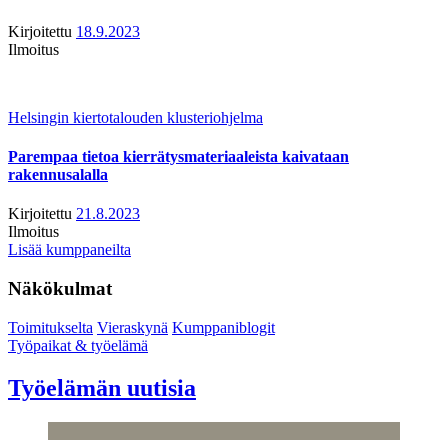
Kirjoitettu
18.9.2023
Ilmoitus
Helsingin kiertotalouden klusteriohjelma
Parempaa tietoa kierrätysmateriaaleista kaivataan
rakennusalalla
Kirjoitettu
21.8.2023
Ilmoitus
Lisää kumppaneilta
Näkökulmat
Toimitukselta
Vieraskynä
Kumppaniblogit
Työpaikat & työelämä
Työelämän uutisia