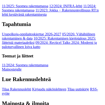
11/2025: Suomea rakentamassa
12/2024: INFRA-lehti
11/2024:
Suomea rakentamassa
11/2023: Jokka − Rakennusteollisuus RT:n
lehti kestävästä rakentamisesta
Tapahtumia
Urapolkuja-oppilaitoskiertue 2026-2027
05/2026: Vähähiilinen
rakentaminen & data
10/2025: Rakentamisen kiertotalous 2025:
Jätteistä materiaaleiksi
09/2024: Recticel Talks 2024: Moderni ja
paloturvallinen loiva katto
Teemat ja liitteet
11/2024: Suomea rakentamassa
Mainostajalle
Lue Rakennuslehteä
Tilaa Rakennuslehti
Kirjaudu näköislehteen
Tilaa uutiskirje
RSS-
syöte
Mainosta & ilmoita