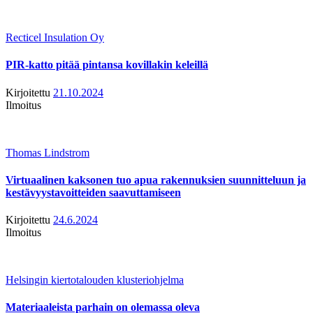
Recticel Insulation Oy
PIR-katto pitää pintansa kovillakin keleillä
Kirjoitettu
21.10.2024
Ilmoitus
Thomas Lindstrom
Virtuaalinen kaksonen tuo apua rakennuksien suunnitteluun ja
kestävyystavoitteiden saavuttamiseen
Kirjoitettu
24.6.2024
Ilmoitus
Helsingin kiertotalouden klusteriohjelma
Materiaaleista parhain on olemassa oleva