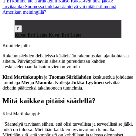
Ei kommentteja
artikkeliin Katso Raksa-tv:n uusi jakso:
tarvitaanko Suomessa tiukkaa sääntelyä vai pitäisikö mennä
Amerikan meiningillä?
Kuva: Ilari Laine Kuva: Ilari Laine
Kuuntele juttu
Rakennuslehden debateissa käsitellään rakennusalan ajankohtaisia
aiheita. Päivänpolttaviin aiheisiin pureudutaan kahden
keskustelemaan kutsutun vieraan voimin.
Kirsi Martinkaupin
ja
Tuomas Särkilahden
keskustelua johdattaa
toimittaja
Merja Mannila
. Kollega
Jukka Lyytinen
selvittää
debatin päätteeksi takahuoneen tunnelmia.
Mitä kaikkea pitäisi säädellä?
Kirsi Martinkauppi:
”Sääntelyä tarvitaan siihen, että olisi turvallista ja terveellistä se jälki,
mikä on tulossa. Mietitään kaikkien hyvinvoinnin kannalta.
Mietitään sitä, että ympäristö on kohdillaan ja talossa olennaiset