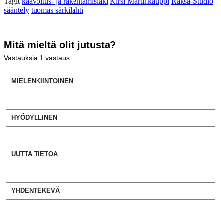
Tagit
kaavoitus- ja rakentamislaki
Kirsi Martinkauppi
Raksa-Studio
sääntely
tuomas särkilahti
Mitä mieltä olit jutusta?
Vastauksia
1
vastaus
MIELENKIINTOINEN
HYÖDYLLINEN
UUTTA TIETOA
YHDENTEKEVÄ