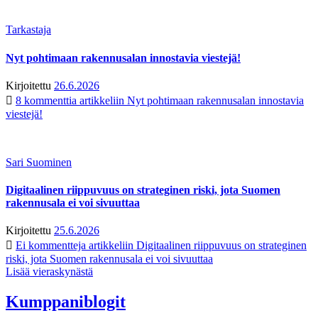
Tarkastaja
Nyt pohtimaan rakennusalan innostavia viestejä!
Kirjoitettu
26.6.2026
8 kommenttia
artikkeliin Nyt pohtimaan rakennusalan innostavia
viestejä!
Sari Suominen
Digitaalinen riippuvuus on strateginen riski, jota Suomen
rakennusala ei voi sivuuttaa
Kirjoitettu
25.6.2026
Ei kommentteja
artikkeliin Digitaalinen riippuvuus on strateginen
riski, jota Suomen rakennusala ei voi sivuuttaa
Lisää vieraskynästä
Kumppaniblogit