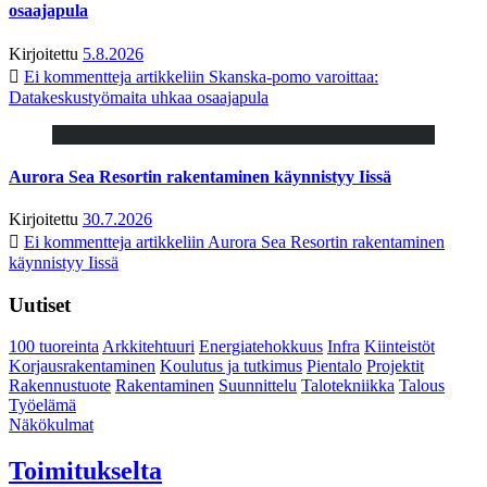
osaajapula
Kirjoitettu
5.8.2026
Ei kommentteja
artikkeliin Skanska-pomo varoittaa:
Datakeskustyömaita uhkaa osaajapula
Aurora Sea Resortin rakentaminen käynnistyy Iissä
Kirjoitettu
30.7.2026
Ei kommentteja
artikkeliin Aurora Sea Resortin rakentaminen
käynnistyy Iissä
Uutiset
100 tuoreinta
Arkkitehtuuri
Energiatehokkuus
Infra
Kiinteistöt
Korjausrakentaminen
Koulutus ja tutkimus
Pientalo
Projektit
Rakennustuote
Rakentaminen
Suunnittelu
Talotekniikka
Talous
Työelämä
Näkökulmat
Toimitukselta