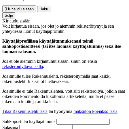
Kirjaudu sisään
Haku
Sulje
Kirjaudu sisään
Voit kirjautua sisään, jos olet jo aiemmin rekisteröitynyt ja sen
yhteydessä luonut käyttäjäprofiilin
Käyttäjäprofiilissa käyttäjätunnuksenasi toimii
sähköpostiosoitteesi (tai itse luomasi käyttäjätunnus) sekä itse
luomasi salasana.
Jos et ole aiemmin kirjautunut sisään, sinun on ensin
rekisteröidyttävä täällä
.
Jos sinulle tulee Rakennuslehti, rekisteröitymällä saat kaikki
rakennuslehti.fi-sisällöt luettavaksesi.
Jos sinulle ei tule Rakennuslehteä, voit silti rekisteröityä, jolloin saat
oikeuden kommentoida lukottomia artikkeleita, mutta et pääse
lukemaan lukittuja artikkeleita.
Tilaa Rakennuslehti tästä
tai hyödynnä
maksuton koejakso tästä
.
Sähköposti tai käyttäjätunnus
Salasana