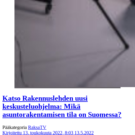
Katso Rakennuslehden uusi
keskusteluohjelma: Mikä
asuntorakentamisen tila on Suomessa?
Pääkategoria
RaksaTV
Kirjoitettu 13. toukokuuta 2022, 8:03
13.5.2022