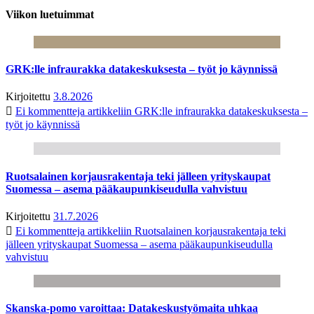
Viikon luetuimmat
GRK:lle infraurakka datakeskuksesta – työt jo käynnissä
Kirjoitettu
3.8.2026
Ei kommentteja
artikkeliin GRK:lle infraurakka datakeskuksesta –
työt jo käynnissä
Ruotsalainen korjausrakentaja teki jälleen yrityskaupat
Suomessa – asema pääkaupunkiseudulla vahvistuu
Kirjoitettu
31.7.2026
Ei kommentteja
artikkeliin Ruotsalainen korjausrakentaja teki
jälleen yrityskaupat Suomessa – asema pääkaupunkiseudulla
vahvistuu
Skanska-pomo varoittaa: Datakeskustyömaita uhkaa