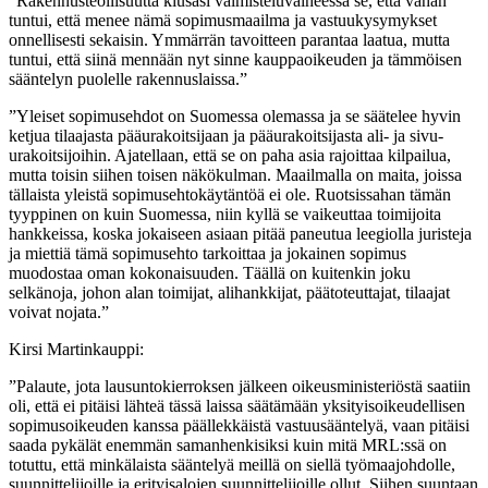
”Rakennusteollisuutta kiusasi valmisteluvaiheessa se, että vähän
tuntui, että menee nämä sopimusmaailma ja vastuukysymykset
onnellisesti sekaisin. Ymmärrän tavoitteen parantaa laatua, mutta
tuntui, että siinä mennään nyt sinne kauppaoikeuden ja tämmöisen
sääntelyn puolelle rakennuslaissa.”
”Yleiset sopimusehdot on Suomessa olemassa ja se säätelee hyvin
ketjua tilaajasta pääurakoitsijaan ja pääurakoitsijasta ali- ja sivu-
urakoitsijoihin. Ajatellaan, että se on paha asia rajoittaa kilpailua,
mutta toisin siihen toisen näkökulman. Maailmalla on maita, joissa
tällaista yleistä sopimusehtokäytäntöä ei ole. Ruotsissahan tämän
tyyppinen on kuin Suomessa, niin kyllä se vaikeuttaa toimijoita
hankkeissa, koska jokaiseen asiaan pitää paneutua leegiolla juristeja
ja miettiä tämä sopimusehto tarkoittaa ja jokainen sopimus
muodostaa oman kokonaisuuden. Täällä on kuitenkin joku
selkänoja, johon alan toimijat, alihankkijat, päätoteuttajat, tilaajat
voivat nojata.”
Kirsi Martinkauppi:
”Palaute, jota lausuntokierroksen jälkeen oikeusministeriöstä saatiin
oli, että ei pitäisi lähteä tässä laissa säätämään yksityisoikeudellisen
sopimusoikeuden kanssa päällekkäistä vastuusääntelyä, vaan pitäisi
saada pykälät enemmän samanhenkisiksi kuin mitä MRL:ssä on
totuttu, että minkälaista sääntelyä meillä on siellä työmaajohdolle,
suunnittelijoille ja erityisalojen suunnittelijoille ollut. Siihen suuntaan