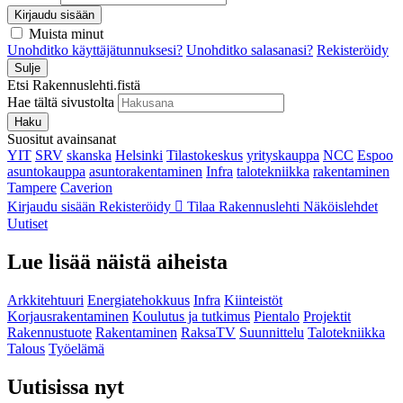
Kirjaudu sisään
Muista minut
Unohditko käyttäjätunnuksesi?
Unohditko salasanasi?
Rekisteröidy
Sulje
Etsi Rakennuslehti.fistä
Hae tältä sivustolta
Haku
Suositut avainsanat
YIT
SRV
skanska
Helsinki
Tilastokeskus
yrityskauppa
NCC
Espoo
asuntokauppa
asuntorakentaminen
Infra
talotekniikka
rakentaminen
Tampere
Caverion
Kirjaudu sisään
Rekisteröidy
Tilaa Rakennuslehti
Näköislehdet
Uutiset
Lue lisää näistä aiheista
Arkkitehtuuri
Energiatehokkuus
Infra
Kiinteistöt
Korjausrakentaminen
Koulutus ja tutkimus
Pientalo
Projektit
Rakennustuote
Rakentaminen
RaksaTV
Suunnittelu
Talotekniikka
Talous
Työelämä
Uutisissa nyt