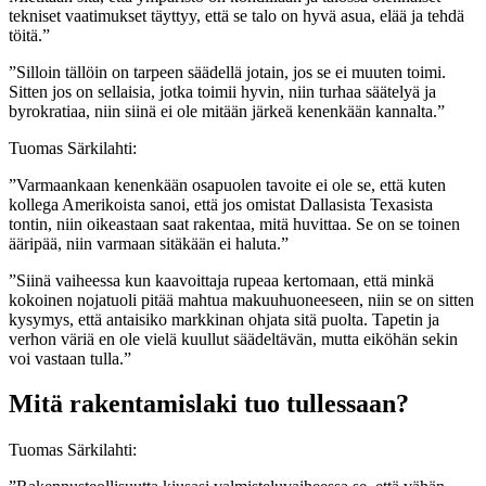
tekniset vaatimukset täyttyy, että se talo on hyvä asua, elää ja tehdä
töitä.”
”Silloin tällöin on tarpeen säädellä jotain, jos se ei muuten toimi.
Sitten jos on sellaisia, jotka toimii hyvin, niin turhaa säätelyä ja
byrokratiaa, niin siinä ei ole mitään järkeä kenenkään kannalta.”
Tuomas Särkilahti:
”Varmaankaan kenenkään osapuolen tavoite ei ole se, että kuten
kollega Amerikoista sanoi, että jos omistat Dallasista Texasista
tontin, niin oikeastaan saat rakentaa, mitä huvittaa. Se on se toinen
ääripää, niin varmaan sitäkään ei haluta.”
”Siinä vaiheessa kun kaavoittaja rupeaa kertomaan, että minkä
kokoinen nojatuoli pitää mahtua makuuhuoneeseen, niin se on sitten
kysymys, että antaisiko markkinan ohjata sitä puolta. Tapetin ja
verhon väriä en ole vielä kuullut säädeltävän, mutta eiköhän sekin
voi vastaan tulla.”
Mitä rakentamislaki tuo tullessaan?
Tuomas Särkilahti: