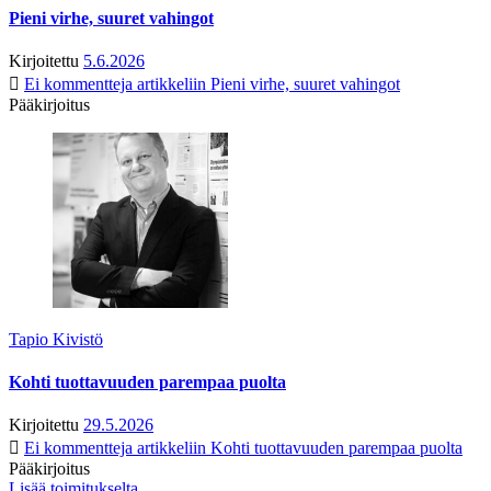
Pieni virhe, suuret vahingot
Kirjoitettu
5.6.2026
Ei kommentteja
artikkeliin Pieni virhe, suuret vahingot
Pääkirjoitus
Tapio Kivistö
Kohti tuottavuuden parempaa puolta
Kirjoitettu
29.5.2026
Ei kommentteja
artikkeliin Kohti tuottavuuden parempaa puolta
Pääkirjoitus
Lisää toimitukselta