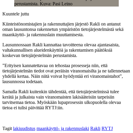
perustamista. Kuva: Pasi Leino
Kuuntele juttu
Kiinteistönomistajien ja rakennuttajien järjestö Rakli on antanut
oman lausuntonsa rakennetun ympäristön tietojärjestelmästä sekä
maankäyttö- ja rakennuslain muuttamisesta.
Lausunnossaan Rakli kannattaa tavoitteena olevaa ajantasaista,
valtakunnallisen alueidenkäyttöä ja rakentamisen päätöksiä
koskevan tietojärjestelmän perustamista.
”Erityisen kannatettavaa on tehostaa prosesseja niin, että
tietojärjestelmän tiedot ovat peräisin viranomaisilta ja ne tallennetaan
yhdellä kertaa. Näin niitä voivat hyödyntää eri viranomaistahot”,
lausunnossa todetaan.
Samalla Rakli kuitenkin tähdentää, että tietojärjestelmissä tulee
kerätä ja julkaista vain viranomaisten lakisääteisiin tarpeisiin
tarvitsemaa tietoa. Myöskään lupaprosessin ulkopuolella olevaa
tietoa ei tulisi päivittää RYTJ:iin.
Tagit
lakiuudistus
maankäyttö- ja rakennuslaki
Rakli
RYTJ