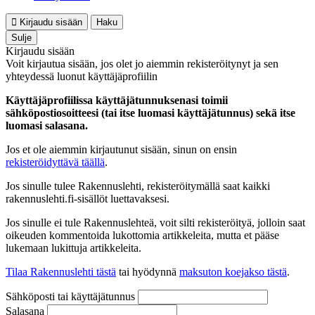
Kirjaudu sisään
Haku
Sulje
Kirjaudu sisään
Voit kirjautua sisään, jos olet jo aiemmin rekisteröitynyt ja sen
yhteydessä luonut käyttäjäprofiilin
Käyttäjäprofiilissa käyttäjätunnuksenasi toimii
sähköpostiosoitteesi (tai itse luomasi käyttäjätunnus) sekä itse
luomasi salasana.
Jos et ole aiemmin kirjautunut sisään, sinun on ensin
rekisteröidyttävä täällä
.
Jos sinulle tulee Rakennuslehti, rekisteröitymällä saat kaikki
rakennuslehti.fi-sisällöt luettavaksesi.
Jos sinulle ei tule Rakennuslehteä, voit silti rekisteröityä, jolloin saat
oikeuden kommentoida lukottomia artikkeleita, mutta et pääse
lukemaan lukittuja artikkeleita.
Tilaa Rakennuslehti tästä
tai hyödynnä
maksuton koejakso tästä
.
Sähköposti tai käyttäjätunnus
Salasana