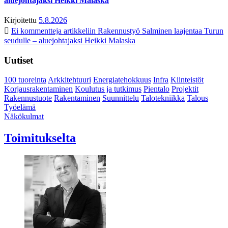
aluejohtajaksi Heikki Malaska
Kirjoitettu
5.8.2026
Ei kommentteja
artikkeliin Rakennustyö Salminen laajentaa Turun
seudulle – aluejohtajaksi Heikki Malaska
Uutiset
100 tuoreinta
Arkkitehtuuri
Energiatehokkuus
Infra
Kiinteistöt
Korjausrakentaminen
Koulutus ja tutkimus
Pientalo
Projektit
Rakennustuote
Rakentaminen
Suunnittelu
Talotekniikka
Talous
Työelämä
Näkökulmat
Toimitukselta