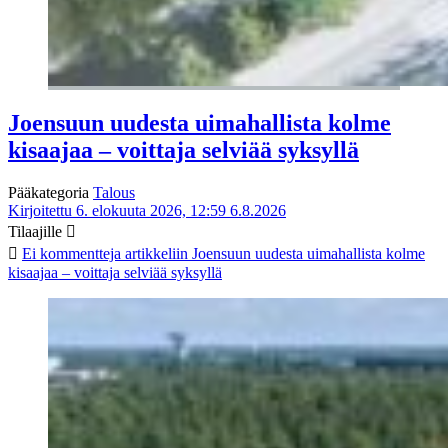
Joensuun uudesta uimahallista kolme
kisaajaa – voittaja selviää syksyllä
Pääkategoria
Talous
Kirjoitettu 6. elokuuta 2026, 12:59
6.8.2026
Tilaajille
Ei kommentteja
artikkeliin Joensuun uudesta uimahallista kolme
kisaajaa – voittaja selviää syksyllä