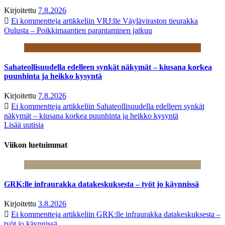
Kirjoitettu
7.8.2026
Ei kommentteja
artikkeliin VRJ:lle Väyläviraston tieurakka
Oulusta – Poikkimaantien parantaminen jatkuu
Sahateollisuudella edelleen synkät näkymät – kiusana korkea
puunhinta ja heikko kysyntä
Kirjoitettu
7.8.2026
Ei kommentteja
artikkeliin Sahateollisuudella edelleen synkät
näkymät – kiusana korkea puunhinta ja heikko kysyntä
Lisää uutisia
Viikon luetuimmat
GRK:lle infraurakka datakeskuksesta – työt jo käynnissä
Kirjoitettu
3.8.2026
Ei kommentteja
artikkeliin GRK:lle infraurakka datakeskuksesta –
työt jo käynnissä