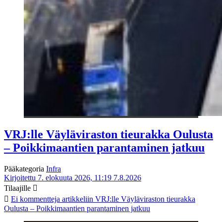
VRJ:lle Väyläviraston tieurakka Oulusta
– Poikkimaantien parantaminen jatkuu
Pääkategoria
Infra
Kirjoitettu 7. elokuuta 2026, 11:19
7.8.2026
Tilaajille
Ei kommentteja
artikkeliin VRJ:lle Väyläviraston tieurakka
Oulusta – Poikkimaantien parantaminen jatkuu