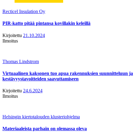
Recticel Insulation Oy
PIR-katto pitää pintansa kovillakin keleillä
Kirjoitettu
21.10.2024
Ilmoitus
Thomas Lindstrom
Virtuaalinen kaksonen tuo apua rakennuksien suunnitteluun ja
kestävyystavoitteiden saavuttamiseen
Kirjoitettu
24.6.2024
Ilmoitus
Helsingin kiertotalouden klusteriohjelma
Materiaaleista parhain on olemassa oleva