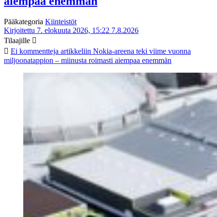
aiempaa enemmän
Pääkategoria
Kiinteistöt
Kirjoitettu 7. elokuuta 2026, 15:22
7.8.2026
Tilaajille
Ei kommentteja
artikkeliin Nokia-areena teki viime vuonna
miljoonatappion – miinusta roimasti aiempaa enemmän