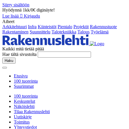
Siirry sisältöön
Hyödynnä 1kk/0€ diginäyte!
Lue lisää
Kirjaudu
Aiheet
Arkkitehtuuri
Infra
Kiinteistöt
Pientalo
Projektit
Rakennustuote
Rakentaminen
Suunnittelu
Talotekniikka
Talous
Työelämä
Kaikki mitä tietää pitää
Hae tältä sivustolta
Haku
Etusivu
100 tuoreinta
Suurimmat
100 tuoreinta
Keskustelut
Näköislehti
Tilaa Rakennuslehti
Uutiskirje
Toimitus
Yhteystiedot