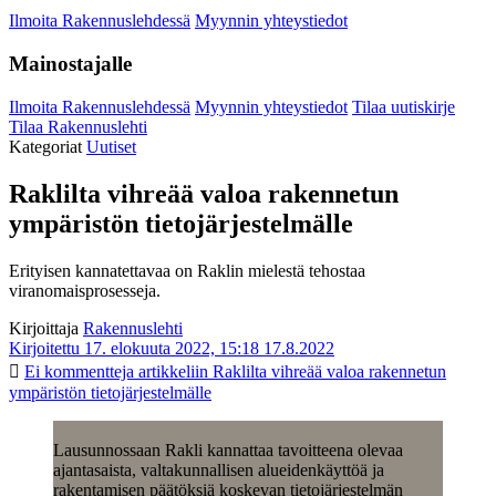
Ilmoita Rakennuslehdessä
Myynnin yhteystiedot
Mainostajalle
Ilmoita Rakennuslehdessä
Myynnin yhteystiedot
Tilaa uutiskirje
Tilaa Rakennuslehti
Kategoriat
Uutiset
Raklilta vihreää valoa rakennetun
ympäristön tietojärjestelmälle
Erityisen kannatettavaa on Raklin mielestä tehostaa
viranomaisprosesseja.
Kirjoittaja
Rakennuslehti
Kirjoitettu 17. elokuuta 2022, 15:18
17.8.2022
Ei kommentteja
artikkeliin Raklilta vihreää valoa rakennetun
ympäristön tietojärjestelmälle
Lausunnossaan Rakli kannattaa tavoitteena olevaa
ajantasaista, valtakunnallisen alueidenkäyttöä ja
rakentamisen päätöksiä koskevan tietojärjestelmän