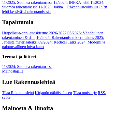
11/2025: Suomea rakentamassa
12/2024: INFRA-lehti
11/2024:
Suomea rakentamassa
11/2023: Jokka − Rakennusteollisuus RT:n
lehti kestävästä rakentamisesta
Tapahtumia
Urapolkuja-oppilaitoskiertue 2026-2027
05/2026: Vähähiilinen
rakentaminen & data
10/2025: Rakentamisen kiertotalous 2025:
Jätteistä materiaaleiksi
09/2024: Recticel Talks 2024: Moderni ja
paloturvallinen loiva katto
Teemat ja liitteet
11/2024: Suomea rakentamassa
Mainostajalle
Lue Rakennuslehteä
Tilaa Rakennuslehti
Kirjaudu näköislehteen
Tilaa uutiskirje
RSS-
syöte
Mainosta & ilmoita