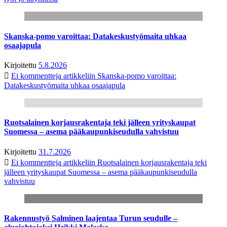
Skanska-pomo varoittaa: Datakeskustyömaita uhkaa
osaajapula
Kirjoitettu
5.8.2026
Ei kommentteja
artikkeliin Skanska-pomo varoittaa:
Datakeskustyömaita uhkaa osaajapula
Ruotsalainen korjausrakentaja teki jälleen yrityskaupat
Suomessa – asema pääkaupunkiseudulla vahvistuu
Kirjoitettu
31.7.2026
Ei kommentteja
artikkeliin Ruotsalainen korjausrakentaja teki
jälleen yrityskaupat Suomessa – asema pääkaupunkiseudulla
vahvistuu
Rakennustyö Salminen laajentaa Turun seudulle –