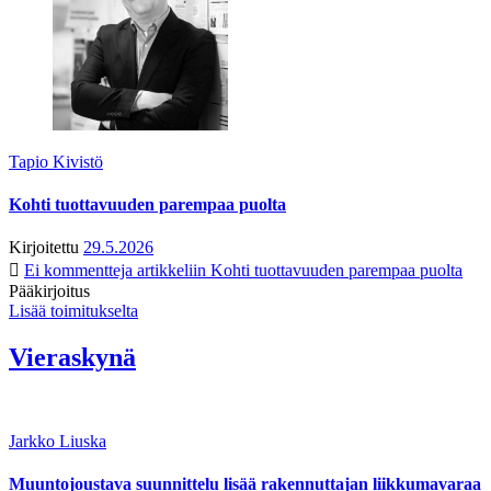
Tapio Kivistö
Kohti tuottavuuden parempaa puolta
Kirjoitettu
29.5.2026
Ei kommentteja
artikkeliin Kohti tuottavuuden parempaa puolta
Pääkirjoitus
Lisää toimitukselta
Vieraskynä
Jarkko Liuska
Muuntojoustava suunnittelu lisää rakennuttajan liikkumavaraa