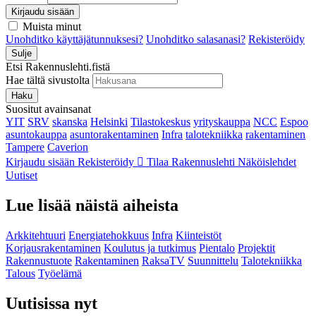
Kirjaudu sisään
Muista minut
Unohditko käyttäjätunnuksesi?
Unohditko salasanasi?
Rekisteröidy
Sulje
Etsi Rakennuslehti.fistä
Hae tältä sivustolta
Haku
Suositut avainsanat
YIT
SRV
skanska
Helsinki
Tilastokeskus
yrityskauppa
NCC
Espoo
asuntokauppa
asuntorakentaminen
Infra
talotekniikka
rakentaminen
Tampere
Caverion
Kirjaudu sisään
Rekisteröidy
Tilaa Rakennuslehti
Näköislehdet
Uutiset
Lue lisää näistä aiheista
Arkkitehtuuri
Energiatehokkuus
Infra
Kiinteistöt
Korjausrakentaminen
Koulutus ja tutkimus
Pientalo
Projektit
Rakennustuote
Rakentaminen
RaksaTV
Suunnittelu
Talotekniikka
Talous
Työelämä
Uutisissa nyt