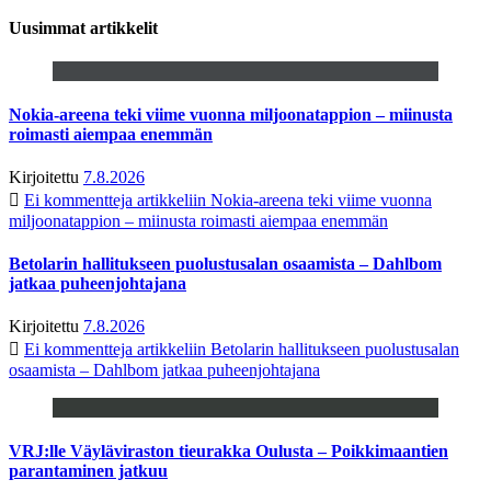
Uusimmat artikkelit
Nokia-areena teki viime vuonna miljoonatappion – miinusta
roimasti aiempaa enemmän
Kirjoitettu
7.8.2026
Ei kommentteja
artikkeliin Nokia-areena teki viime vuonna
miljoonatappion – miinusta roimasti aiempaa enemmän
Betolarin hallitukseen puolustusalan osaamista – Dahlbom
jatkaa puheenjohtajana
Kirjoitettu
7.8.2026
Ei kommentteja
artikkeliin Betolarin hallitukseen puolustusalan
osaamista – Dahlbom jatkaa puheenjohtajana
VRJ:lle Väyläviraston tieurakka Oulusta – Poikkimaantien
parantaminen jatkuu