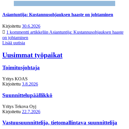
Asiantuntija: Kustannusohjauksen haaste on johtaminen
Kirjoitettu
30.6.2026
1 kommentti
artikkeliin Asiantuntija: Kustannusohjauksen haaste
on johtaminen
Lisää uutisia
Uusimmat työpaikat
Toimitusjohtaja
Yritys
KOAS
Kirjoitettu
3.8.2026
Suunnittelupäällikkö
Yritys
Tekova Oyj
Kirjoitettu
22.7.2026
Vastuusuunnittelija, tietomallintava suunnittelija