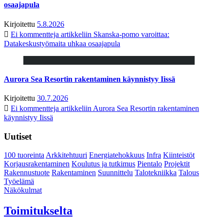
osaajapula
Kirjoitettu
5.8.2026
Ei kommentteja
artikkeliin Skanska-pomo varoittaa:
Datakeskustyömaita uhkaa osaajapula
Aurora Sea Resortin rakentaminen käynnistyy Iissä
Kirjoitettu
30.7.2026
Ei kommentteja
artikkeliin Aurora Sea Resortin rakentaminen
käynnistyy Iissä
Uutiset
100 tuoreinta
Arkkitehtuuri
Energiatehokkuus
Infra
Kiinteistöt
Korjausrakentaminen
Koulutus ja tutkimus
Pientalo
Projektit
Rakennustuote
Rakentaminen
Suunnittelu
Talotekniikka
Talous
Työelämä
Näkökulmat
Toimitukselta