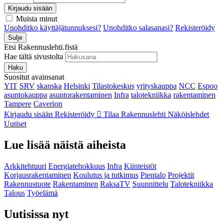
Kirjaudu sisään
Muista minut
Unohditko käyttäjätunnuksesi?
Unohditko salasanasi?
Rekisteröidy
Sulje
Etsi Rakennuslehti.fistä
Hae tältä sivustolta
Haku
Suositut avainsanat
YIT
SRV
skanska
Helsinki
Tilastokeskus
yrityskauppa
NCC
Espoo
asuntokauppa
asuntorakentaminen
Infra
talotekniikka
rakentaminen
Tampere
Caverion
Kirjaudu sisään
Rekisteröidy
Tilaa Rakennuslehti
Näköislehdet
Uutiset
Lue lisää näistä aiheista
Arkkitehtuuri
Energiatehokkuus
Infra
Kiinteistöt
Korjausrakentaminen
Koulutus ja tutkimus
Pientalo
Projektit
Rakennustuote
Rakentaminen
RaksaTV
Suunnittelu
Talotekniikka
Talous
Työelämä
Uutisissa nyt