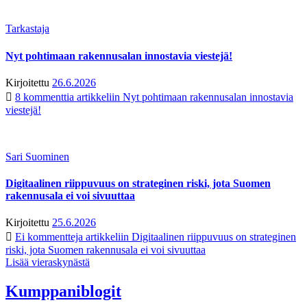
Tarkastaja
Nyt pohtimaan rakennusalan innostavia viestejä!
Kirjoitettu
26.6.2026
8 kommenttia
artikkeliin Nyt pohtimaan rakennusalan innostavia
viestejä!
Sari Suominen
Digitaalinen riippuvuus on strateginen riski, jota Suomen
rakennusala ei voi sivuuttaa
Kirjoitettu
25.6.2026
Ei kommentteja
artikkeliin Digitaalinen riippuvuus on strateginen
riski, jota Suomen rakennusala ei voi sivuuttaa
Lisää vieraskynästä
Kumppaniblogit