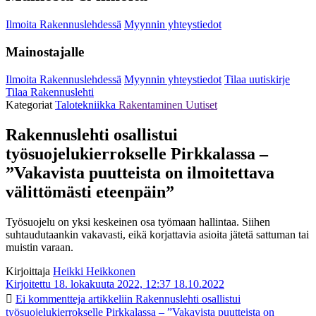
Ilmoita Rakennuslehdessä
Myynnin yhteystiedot
Mainostajalle
Ilmoita Rakennuslehdessä
Myynnin yhteystiedot
Tilaa uutiskirje
Tilaa Rakennuslehti
Kategoriat
Talotekniikka
Rakentaminen
Uutiset
Rakennuslehti osallistui
työsuojelukierrokselle Pirkkalassa –
”Vakavista puutteista on ilmoitettava
välittömästi eteenpäin”
Työsuojelu on yksi keskeinen osa työmaan hallintaa. Siihen
suhtaudutaankin vakavasti, eikä korjattavia asioita jätetä sattuman tai
muistin varaan.
Kirjoittaja
Heikki Heikkonen
Kirjoitettu 18. lokakuuta 2022, 12:37
18.10.2022
Ei kommentteja
artikkeliin Rakennuslehti osallistui
työsuojelukierrokselle Pirkkalassa – ”Vakavista puutteista on