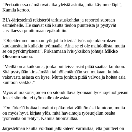
”Periaatteessa nämä ovat aika yleisiä asioita, joita käymme läpi”,
Kamila kertoo.
BIA-järjestelmä rekisteröi tarkistuskohdat ja raportoi suoraan
esimiehelle. He saavat sitä kautta tiedon puutteista ja pystyvät
tarvittaessa puuttumaan epäkohtiin.
”Ohjeidemme mukaan työnjohto kiertää työsuojelukierroksen
kuukausittain kullakin työmaalla. Aina se ei ole mahdollista, mutta
se on pyrkimyksenä”, Pirkanmaan lvis-yksikön johtaja
Mikko
Oksanen
sanoo.
”Meillä on aikaikkuna, jonka puitteissa asiat pitää saattaa kuntoon.
Sitä pystytään kiristämään tai höllentämään sen mukaan, kuinka
vakavasta asiasta on kyse. Mutta jonkun pitää valvoa ja hoitaa asia
kuntoon saakka.”
Myös aliurakoitsijoiden on sitouduttava työmaan työsuojeluohjeisiin.
Jos ei sitoudu, ei työmaalle ole asiaa.
”On tärkeää hoitaa havaitut epäkohdat välittömästi kuntoon, mutta
on myös hyvä kirjata ylös, mitä havaintoja työsuojelun osalta
työmaalla on tehty”, Kamila huomauttaa.
Järjestelmän kautta voidaan jälkikäteen varmistaa, että puutteet on