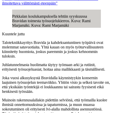
ilmoitettava välittömästi eteenpäin”
Pirkkalan koulukampuksella tehtiin syyskuussa
Bravidan toimesta työsuojelukierros. Kuva: Rami
Marjamäki. Kuva: Rami Marjamäki
Kuuntele juttu
Talotekniikkayritys Bravida ja kahdeksantuntinen työpäivä ovat
molemmat satavuotiaita. Yhtä kauan on myös työturvallisuuteen
kiinnitetty huomiota, joskus paremmin ja joskus kehnommin
tuloksin.
Juhlatunnelmasta huolimatta täytyy työmaan arki ja rutiinit,
erityisesti työsuojeluasiat, hoitaa aina mallikkaasti ja täsmällisesti.
Joka vuosi alkusyksystä Bravidalla käynnistyykin konsernin
laajuinen työsuojelun teemaviikko. Yhtiön visio ja selkeä tavoite on,
että yksikään työntekijä ei loukkaannu tai sairastu fyysisesti eikä
henkisesti työssään.
Muinoin rakennusalallakin pidettiin selviönä, että työmailla kuolee
ihmisiä onnettomuuksissa ja tapaturmissa, ja muun muassa
sokeutuminen oli erityisesti lvi-alalla mahdollista asennustöissä.