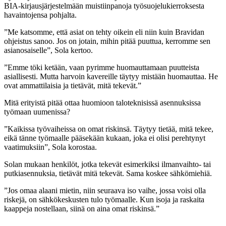
BIA-kirjausjärjestelmään muistiinpanoja työsuojelukierroksesta
havaintojensa pohjalta.
”Me katsomme, että asiat on tehty oikein eli niin kuin Bravidan
ohjeistus sanoo. Jos on jotain, mihin pitää puuttua, kerromme sen
asianosaiselle”, Sola kertoo.
”Emme töki ketään, vaan pyrimme huomauttamaan puutteista
asiallisesti. Mutta harvoin kavereille täytyy mistään huomauttaa. He
ovat ammattilaisia ja tietävät, mitä tekevät.”
Mitä erityistä pitää ottaa huomioon taloteknisissä asennuksissa
työmaan uumenissa?
”Kaikissa työvaiheissa on omat riskinsä. Täytyy tietää, mitä tekee,
eikä tänne työmaalle pääsekään kukaan, joka ei olisi perehtynyt
vaatimuksiin”, Sola korostaa.
Solan mukaan henkilöt, jotka tekevät esimerkiksi ilmanvaihto- tai
putkiasennuksia, tietävät mitä tekevät. Sama koskee sähkömiehiä.
”Jos omaa alaani mietin, niin seuraava iso vaihe, jossa voisi olla
riskejä, on sähkökeskusten tulo työmaalle. Kun isoja ja raskaita
kaappeja nostellaan, siinä on aina omat riskinsä.”