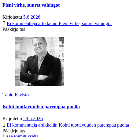
Pieni virhe, suuret vahingot
Kirjoitettu
5.6.2026
Ei kommentteja
artikkeliin Pieni virhe, suuret vahingot
Pääkirjoitus
Tapio Kivistö
Kohti tuottavuuden parempaa puolta
Kirjoitettu
29.5.2026
Ei kommentteja
artikkeliin Kohti tuottavuuden parempaa puolta
Pääkirjoitus
Lisää toimitukselta