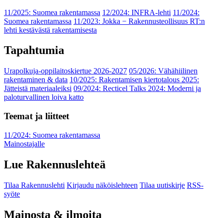
11/2025: Suomea rakentamassa
12/2024: INFRA-lehti
11/2024:
Suomea rakentamassa
11/2023: Jokka − Rakennusteollisuus RT:n
lehti kestävästä rakentamisesta
Tapahtumia
Urapolkuja-oppilaitoskiertue 2026-2027
05/2026: Vähähiilinen
rakentaminen & data
10/2025: Rakentamisen kiertotalous 2025:
Jätteistä materiaaleiksi
09/2024: Recticel Talks 2024: Moderni ja
paloturvallinen loiva katto
Teemat ja liitteet
11/2024: Suomea rakentamassa
Mainostajalle
Lue Rakennuslehteä
Tilaa Rakennuslehti
Kirjaudu näköislehteen
Tilaa uutiskirje
RSS-
syöte
Mainosta & ilmoita