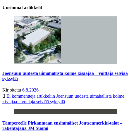
Uusimmat artikkelit
Joensuun uudesta uimahallista kolme kisaajaa – voittaja selviää
syksyllä
Kirjoitettu
6.8.2026
Ei kommentteja
artikkeliin Joensuun uudesta uimahallista kolme
kisaajaa – voittaja selviää syksyllä
Tampereelle Pirkanmaan ensimmäiset Joutsenmerkki-talot –
rakentajana JM Suomi