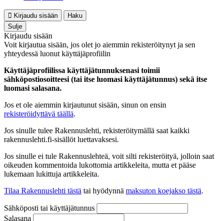
Kirjaudu sisään
Haku
Sulje
Kirjaudu sisään
Voit kirjautua sisään, jos olet jo aiemmin rekisteröitynyt ja sen
yhteydessä luonut käyttäjäprofiilin
Käyttäjäprofiilissa käyttäjätunnuksenasi toimii
sähköpostiosoitteesi (tai itse luomasi käyttäjätunnus) sekä itse
luomasi salasana.
Jos et ole aiemmin kirjautunut sisään, sinun on ensin
rekisteröidyttävä täällä
.
Jos sinulle tulee Rakennuslehti, rekisteröitymällä saat kaikki
rakennuslehti.fi-sisällöt luettavaksesi.
Jos sinulle ei tule Rakennuslehteä, voit silti rekisteröityä, jolloin saat
oikeuden kommentoida lukottomia artikkeleita, mutta et pääse
lukemaan lukittuja artikkeleita.
Tilaa Rakennuslehti tästä
tai hyödynnä
maksuton koejakso tästä
.
Sähköposti tai käyttäjätunnus
Salasana