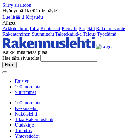
Siirry sisältöön
Hyödynnä 1kk/0€ diginäyte!
Lue lisää
Kirjaudu
Aiheet
Arkkitehtuuri
Infra
Kiinteistöt
Pientalo
Projektit
Rakennustuote
Rakentaminen
Suunnittelu
Talotekniikka
Talous
Työelämä
Kaikki mitä tietää pitää
Hae tältä sivustolta
Haku
Etusivu
100 tuoreinta
Suurimmat
100 tuoreinta
Keskustelut
Näköislehti
Tilaa Rakennuslehti
Uutiskirje
Toimitus
Yhteystiedot