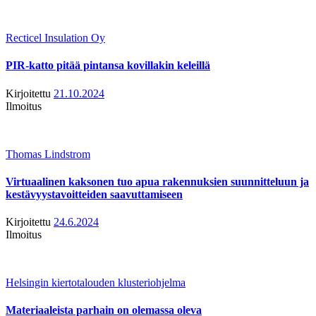
Recticel Insulation Oy
PIR-katto pitää pintansa kovillakin keleillä
Kirjoitettu
21.10.2024
Ilmoitus
Thomas Lindstrom
Virtuaalinen kaksonen tuo apua rakennuksien suunnitteluun ja
kestävyystavoitteiden saavuttamiseen
Kirjoitettu
24.6.2024
Ilmoitus
Helsingin kiertotalouden klusteriohjelma
Materiaaleista parhain on olemassa oleva