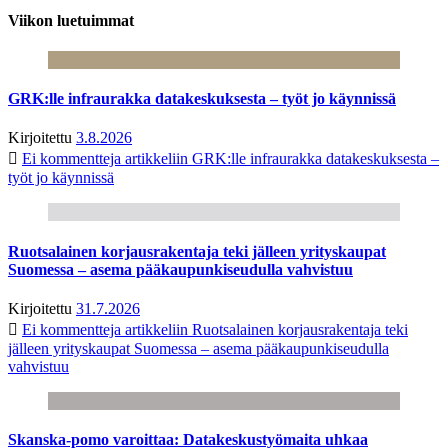
Viikon luetuimmat
GRK:lle infraurakka datakeskuksesta – työt jo käynnissä
Kirjoitettu
3.8.2026
Ei kommentteja
artikkeliin GRK:lle infraurakka datakeskuksesta –
työt jo käynnissä
Ruotsalainen korjausrakentaja teki jälleen yrityskaupat
Suomessa – asema pääkaupunkiseudulla vahvistuu
Kirjoitettu
31.7.2026
Ei kommentteja
artikkeliin Ruotsalainen korjausrakentaja teki
jälleen yrityskaupat Suomessa – asema pääkaupunkiseudulla
vahvistuu
Skanska-pomo varoittaa: Datakeskustyömaita uhkaa