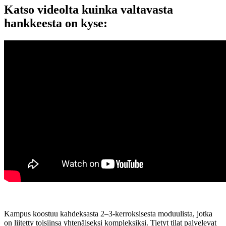
Katso videolta kuinka valtavasta
hankkeesta on kyse:
Kampus koostuu kahdeksasta 2–3-kerroksisesta moduulista, jotka
on liitetty toisiinsa yhtenäiseksi kompleksiksi. Tietyt tilat palvelevat