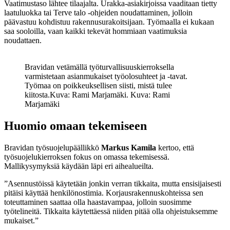
Vaatimustaso lähtee tilaajalta. Urakka-asiakirjoissa vaaditaan tietty
laatuluokka tai Terve talo -ohjeiden noudattaminen, jolloin
päävastuu kohdistuu rakennusurakoitsijaan. Työmaalla ei kukaan
saa sooloilla, vaan kaikki tekevät hommiaan vaatimuksia
noudattaen.
Bravidan vetämällä työturvallisuuskierroksella
varmistetaan asianmukaiset työolosuhteet ja -tavat.
Työmaa on poikkeuksellisen siisti, mistä tulee
kiitosta.Kuva: Rami Marjamäki. Kuva: Rami
Marjamäki
Huomio omaan tekemiseen
Bravidan työsuojelupäällikkö
Markus Kamila
kertoo, että
työsuojelukierroksen fokus on omassa tekemisessä.
Mallikysymyksiä käydään läpi eri aihealueilta.
”Asennustöissä käytetään jonkin verran tikkaita, mutta ensisijaisesti
pitäisi käyttää henkilönostimia. Korjausrakennuskohteissa sen
toteuttaminen saattaa olla haastavampaa, jolloin suosimme
työtelineitä. Tikkaita käytettäessä niiden pitää olla ohjeistuksemme
mukaiset.”