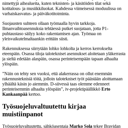
nimettyjä aihealueita, kuten teknisten- ja käsitöiden tilat sekä
kotitalous- ja musiikkiluokat. Kahdessa viimeisessä moduulissa on
varhaiskasvatus- ja päiväkotitoiminta.
Suojausten suhteen ollaan työmaalla hyvin tarkkoja.
Ilmanvaihtoasennuksia tehtäessä putket suojataan, jotta P1-
puhtaustaso säilyy koko rakentamisen ajan. Työmaa on
yleisvaikutelmaltaankin erittäin siisti.
Rakennuksessa siirrytään lohko lohkolta ja kerros kerrokselta
eteenpäin. Osassa tiloja talotekniset asennukset aloitetaan yläkerrasta
ja sieltä edetään alaspäin, osassa perinteisempään tapaan alhaalta
ylöspäin.
”Näin on tehty sen vuoksi, että alakerrassa on ollut enemmän
rakennusteknisiä töitä, jolloin talotekniset työt päästään aloittamaan
ylhäältä käsin jo aiemmin. D-siivessä taas olemme edenneet
perinteisemmin alhaalta ylöspäin”, iv-projektipäällikkö
Erto
Kankaanpää
kertoo.
Työsuojeluvaltuutettu kirjaa
muistiinpanot
Työsuojeluvaltuutettu, sähköasentaja
Marko Sola
tekee Bravidan