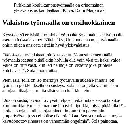
Pirkkalan koulukampustyömaalla on erinomainen
yleisvalaistus kauttaaltaan. Kuva: Rami Marjamäki
Valaistus työmaalla on ensiluokkainen
Kysyttäessä erityisiä huomioita työmaalta Sola mainitsee työmaalle
asetetut led-valaisimet. Niitä näkyykin kauttaaltaan, ja työmaalla
onkin niiden ansiosta erittäin hyvä yleisvalaistus.
”Valoissa ei todellakaan ole kitsasteltu. Monesti pienemmällä
työmaalla saattaa pitkälläkin holvilla olla vain yksi tai kaksi valoa.
Valoa on riittävästi, kun led-nauhoja on vedetty joka puolelle
kiitettävästi”, Sola huomauttaa.
Pieni asia, jolla on iso merkitys työturvallisuuden kannalta, on
työmaan poikkeuksellinen siisteys. Sola uskoo, että vaatimus on
alkujaan tilaajalta, mutta siisteys on kaikkien etu.
”Jos on siistiä, tavarat löytyvät helposti, eikä niitä etsiessä tarvitse
kompuroida. Kun asennamme ilmastointiputkia, joissa pitää olla P1-
luokan suojaus, niin suojaaminenkin onnistuu paremmin
ympäristössä, jossa ei pölise eikä ole likaa. Sen seurauksena myös
käyttöönottovaiheessa on vähemmän ongelmia”, Sola painottaa.