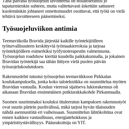
Tänä päivänä työsuojelun tavoitteena on nollatoleranssi jo
tapaturmienkin suhteen, mutta valitettavasti äskettäin sattuneet
kuolemiinkin johtaneet onnettomuudet osoittavat, että työtä on vielä
tehtävä tavoitteeseen pääsemiseksi.
Työsuojeluviikon antimia
Teemaviikolla Bravida järjestää kaikille työntekijöilleen
työturvallisuuteen keskittyviä työmaakierroksia ja tarjoaa
työntekijöilleen esimerkiksi työfysioterapeutin valmennusta.
Työsuojelun roadshow kiertää kuudella paikkakunnalla, ja jokainen
Bravidan työntekijä saa tähän liittyen vielä puolen päivän
työsuojelukoulutuksen.
Rakennuslehti tutustui työsuojelun teemaviikkoon Pirkkalan
koulukampuksella, jonka koko talotekniikka on suunnittelua myöten
Bravidan vastuulla. Koulun vieressä sijaitseva lukiorakennus oli
aikanaan Bravidan ensimmäinen putkiurakkakohde Pirkanmaalla.
Suomen suurimmaksi kouluksi tituleeratun kampuksen rakennustyöt
ovat suurin piirtein puolivälissä, mikä tarjosi hyvän tilaisuuden
nähdä asennustöitä eri vaiheissaan. Suunnittelun lähtökohtina ovat
ennen kaikkea vastuullisuus, energiatehokkuus ja
ympäristöystävällisyys. Pääurakoitsija on YIT.