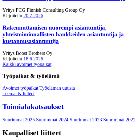
Yritys
FCG Finnish Consulting Group Oy
Kirjoitettu
20.7.2026
Rakennuttamisen nuorempi asiantuntija,
yhteistoiminnallisten hankkeiden asiantuntija ja
kustannusasiantuntija
Yritys
Boost Brothers Oy
Kirjoitettu
18.6.2026
Kaikki avoimet työpaikat
Työpaikat & työelämä
Avoimet työpaikat
Työelämän uutisia
Teemat & liitteet
Toimialakatsaukset
Suurimmat 2025
Suurimmat 2024
Suurimmat 2023
Suurimmat 2022
Kaupalliset liitteet