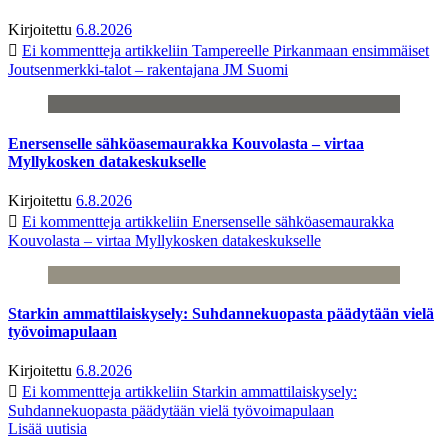
Kirjoitettu
6.8.2026
Ei kommentteja
artikkeliin Tampereelle Pirkanmaan ensimmäiset
Joutsenmerkki-talot – rakentajana JM Suomi
Enersenselle sähköasemaurakka Kouvolasta – virtaa
Myllykosken datakeskukselle
Kirjoitettu
6.8.2026
Ei kommentteja
artikkeliin Enersenselle sähköasemaurakka
Kouvolasta – virtaa Myllykosken datakeskukselle
Starkin ammattilaiskysely: Suhdannekuopasta päädytään vielä
työvoimapulaan
Kirjoitettu
6.8.2026
Ei kommentteja
artikkeliin Starkin ammattilaiskysely:
Suhdannekuopasta päädytään vielä työvoimapulaan
Lisää uutisia