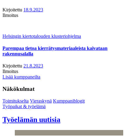
Kirjoitettu
18.9.2023
Ilmoitus
Helsingin kiertotalouden klusteriohjelma
Parempaa tietoa kierrätysmateriaaleista kaivataan
rakennusalalla
Kirjoitettu
21.8.2023
Ilmoitus
Lisää kumppaneilta
Näkökulmat
Toimitukselta
Vieraskynä
Kumppaniblogit
Työpaikat & työelämä
Työelämän uutisia