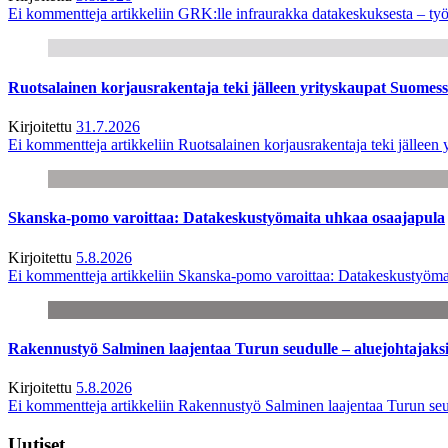
Ei kommentteja
artikkeliin GRK:lle infraurakka datakeskuksesta – työ
Ruotsalainen korjausrakentaja teki jälleen yrityskaupat Suome
Kirjoitettu
31.7.2026
Ei kommentteja
artikkeliin Ruotsalainen korjausrakentaja teki jälle
Skanska-pomo varoittaa: Datakeskustyömaita uhkaa osaajapula
Kirjoitettu
5.8.2026
Ei kommentteja
artikkeliin Skanska-pomo varoittaa: Datakeskustyöma
Rakennustyö Salminen laajentaa Turun seudulle – aluejohtajaks
Kirjoitettu
5.8.2026
Ei kommentteja
artikkeliin Rakennustyö Salminen laajentaa Turun seu
Uutiset