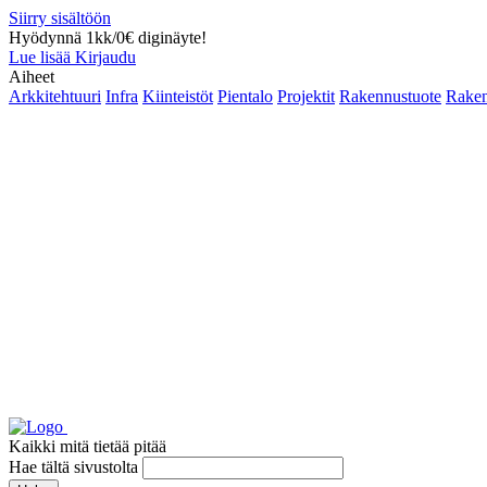
Siirry sisältöön
Hyödynnä 1kk/0€ diginäyte!
Lue lisää
Kirjaudu
Aiheet
Arkkitehtuuri
Infra
Kiinteistöt
Pientalo
Projektit
Rakennustuote
Raken
Kaikki mitä tietää pitää
Hae tältä sivustolta