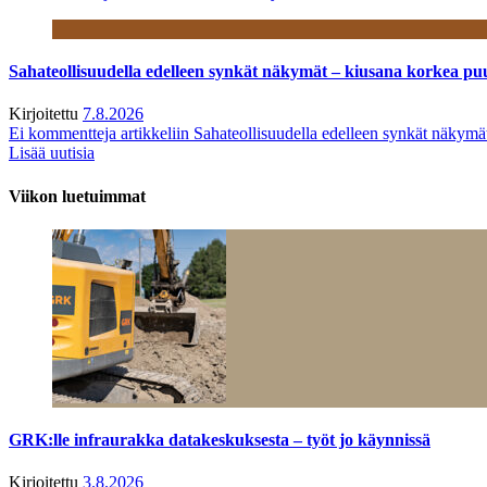
Sahateollisuudella edelleen synkät näkymät – kiusana korkea pu
Kirjoitettu
7.8.2026
Ei kommentteja
artikkeliin Sahateollisuudella edelleen synkät näkym
Lisää uutisia
Viikon luetuimmat
GRK:lle infraurakka datakeskuksesta – työt jo käynnissä
Kirjoitettu
3.8.2026