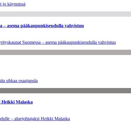
t jo käynnissä
ssa – asema pääkaupunkiseudulla vahvistuu
en yrityskaupat Suomessa – asema pääkaupunkiseudulla vahvistuu
ita uhkaa osaajapula
i Heikki Malaska
dulle – aluejohtajaksi Heikki Malaska