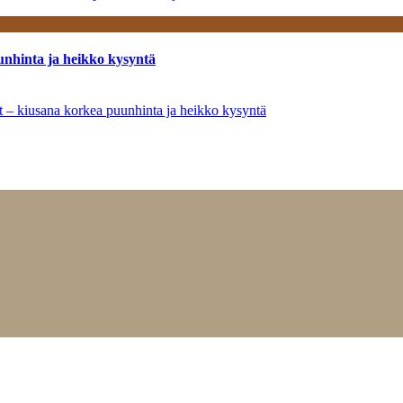
unhinta ja heikko kysyntä
ät – kiusana korkea puunhinta ja heikko kysyntä