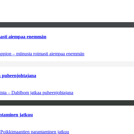
imasti aiempaa enemmän
tappion – miinusta roimasti aiempaa enemmän
aa puheenjohtajana
amista – Dahlbom jatkaa puheenjohtajana
antaminen jatkuu
– Poikkimaantien parantaminen jatkuu