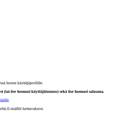
ssä luonut käyttäjäprofiilin
i (tai itse luomasi käyttäjätunnus) sekä itse luomasi salasana.
täällä
.
hti.fi-sisällöt luettavaksesi.