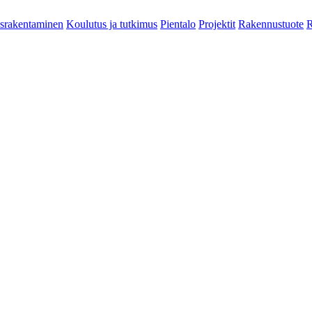
srakentaminen
Koulutus ja tutkimus
Pientalo
Projektit
Rakennustuote
R