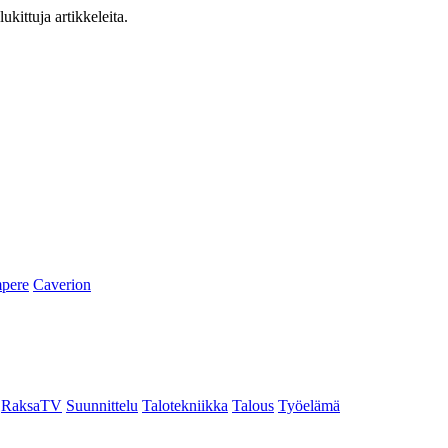
ukittuja artikkeleita.
pere
Caverion
RaksaTV
Suunnittelu
Talotekniikka
Talous
Työelämä