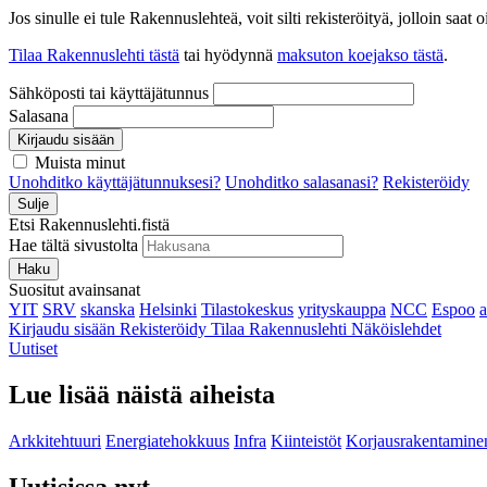
Jos sinulle ei tule Rakennuslehteä, voit silti rekisteröityä, jolloin sa
Tilaa Rakennuslehti tästä
tai hyödynnä
maksuton koejakso tästä
.
Sähköposti tai käyttäjätunnus
Salasana
Kirjaudu sisään
Muista minut
Unohditko käyttäjätunnuksesi?
Unohditko salasanasi?
Rekisteröidy
Sulje
Etsi Rakennuslehti.fistä
Hae tältä sivustolta
Haku
Suositut avainsanat
YIT
SRV
skanska
Helsinki
Tilastokeskus
yrityskauppa
NCC
Espoo
Kirjaudu sisään
Rekisteröidy
Tilaa Rakennuslehti
Näköislehdet
Uutiset
Lue lisää näistä aiheista
Arkkitehtuuri
Energiatehokkuus
Infra
Kiinteistöt
Korjausrakentamine
Uutisissa nyt