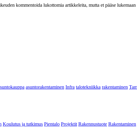
at oikeuden kommentoida lukottomia artikkeleita, mutta et pääse lukemaan l
asuntokauppa
asuntorakentaminen
Infra
talotekniikka
rakentaminen
Tam
n
Koulutus ja tutkimus
Pientalo
Projektit
Rakennustuote
Rakentaminen