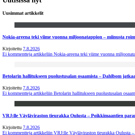
Uusimmat artikkelit
Nokia-areena teki viime vuonna miljoonatappion – miinusta ro
Kirjoitettu
7.8.2026
Ei kommentteja
artikkeliin Nokia-areena teki viime vuonna miljoona
Betolarin hallitukseen puolustusalan osaamista – Dahlbom jatk
Kirjoitettu
7.8.2026
Ei kommentteja
artikkeliin Betolarin hallitukseen puolustusalan osa
VRJ:lle Väyläviraston tieurakka Oulusta – Poikkimaantien par
Kirjoitettu
7.8.2026
Ei kommentteja
artikkeliin VRJ:lle Väyläviraston tieurakka Oulusta 