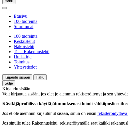
Haku
Etusivu
100 tuoreinta
Suurimmat
100 tuoreinta
Keskustelut
Näköislehti
Tilaa Rakennuslehti
Uutiskirje
Toimitus
Yhteystiedot
Kirjaudu sisään
Haku
Sulje
Kirjaudu sisään
Voit kirjautua sisään, jos olet jo aiemmin rekisteröitynyt ja sen yhteyde
Käyttäjäprofiilissa käyttäjätunnuksenasi toimii sähköpostiosoittees
Jos et ole aiemmin kirjautunut sisään, sinun on ensin
rekisteröidyttävä 
Jos sinulle tulee Rakennuslehti, rekisteröitymällä saat kaikki rakennusle