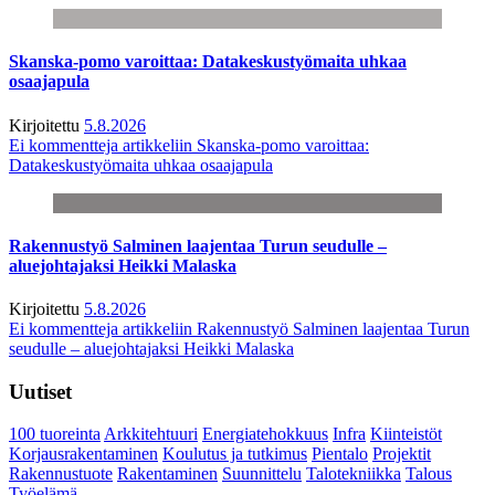
Skanska-pomo varoittaa: Datakeskustyömaita uhkaa
osaajapula
Kirjoitettu
5.8.2026
Ei kommentteja
artikkeliin Skanska-pomo varoittaa:
Datakeskustyömaita uhkaa osaajapula
Rakennustyö Salminen laajentaa Turun seudulle –
aluejohtajaksi Heikki Malaska
Kirjoitettu
5.8.2026
Ei kommentteja
artikkeliin Rakennustyö Salminen laajentaa Turun
seudulle – aluejohtajaksi Heikki Malaska
Uutiset
100 tuoreinta
Arkkitehtuuri
Energiatehokkuus
Infra
Kiinteistöt
Korjausrakentaminen
Koulutus ja tutkimus
Pientalo
Projektit
Rakennustuote
Rakentaminen
Suunnittelu
Talotekniikka
Talous
Työelämä