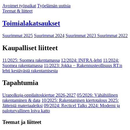
Avoimet työpaikat
Työelämän uutisia
Teemat & liitteet
Toimialakatsaukset
Suurimmat 2025
Suurimmat 2024
Suurimmat 2023
Suurimmat 2022
Kaupalliset liitteet
11/2025: Suomea rakentamassa
12/2024: INFRA-lehti
11/2024:
Suomea rakentamassa
11/2023: Jokka − Rakennusteollisuus RT:n
lehti kestävästä rakentamisesta
Tapahtumia
Urapolkuja-oppilaitoskiertue 2026-2027
05/2026: Vähähiilinen
rakentaminen & data
10/2025: Rakentamisen kiertotalous 2025:
Jätteistä materiaaleiksi
09/2024: Recticel Talks 2024: Moderni ja
paloturvallinen loiva katto
Teemat ja liitteet