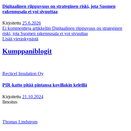
Digitaalinen riippuvuus on strateginen riski, jota Suomen
rakennusala ei voi sivuuttaa
Kirjoitettu
25.6.2026
Ei kommentteja
artikkeliin Digitaalinen riippuvuus on strateginen
riski, jota Suomen rakennusala ei voi sivuuttaa
Lisää vieraskynästä
Kumppaniblogit
Recticel Insulation Oy
PIR-katto pitää pintansa kovillakin keleillä
Kirjoitettu
21.10.2024
Ilmoitus
Thomas Lindstrom