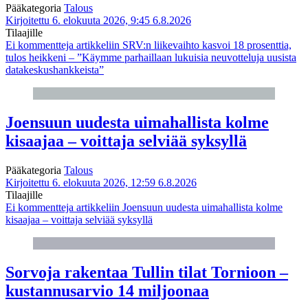
Pääkategoria
Talous
Kirjoitettu 6. elokuuta 2026, 9:45
6.8.2026
Tilaajille
Ei kommentteja
artikkeliin SRV:n liikevaihto kasvoi 18 prosenttia,
tulos heikkeni – ”Käymme parhaillaan lukuisia neuvotteluja uusista
datakeskushankkeista”
Joensuun uudesta uimahallista kolme
kisaajaa – voittaja selviää syksyllä
Pääkategoria
Talous
Kirjoitettu 6. elokuuta 2026, 12:59
6.8.2026
Tilaajille
Ei kommentteja
artikkeliin Joensuun uudesta uimahallista kolme
kisaajaa – voittaja selviää syksyllä
Sorvoja rakentaa Tullin tilat Tornioon –
kustannusarvio 14 miljoonaa