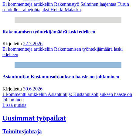
Ei kommentteja
artikkeliin Rakennustyö Salminen laajentaa Turun
seudulle – aluejohtajaksi Heikki Malaska
Rakentamisen työntekijämäärä laski edelleen
Kirjoitettu
22.7.2026
Ei kommentteja
artikkeliin Rakentamisen työntekijämäärä laski
edelleen
Asiantuntija: Kustannusohjauksen haaste on johtaminen
Kirjoitettu
30.6.2026
1 kommentti
artikkeliin Asiantuntija: Kustannusohjauksen haaste on
johtaminen
Lisää uutisia
Uusimmat työpaikat
Toimitusjohtaja