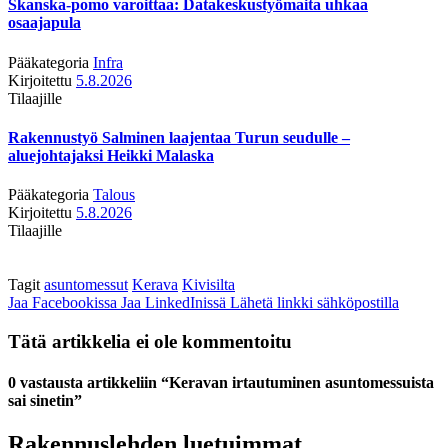
Skanska-pomo varoittaa: Datakeskustyömaita uhkaa
osaajapula
Pääkategoria
Infra
Kirjoitettu
5.8.2026
Tilaajille
Rakennustyö Salminen laajentaa Turun seudulle –
aluejohtajaksi Heikki Malaska
Pääkategoria
Talous
Kirjoitettu
5.8.2026
Tilaajille
Tagit
asuntomessut
Kerava
Kivisilta
Jaa Facebookissa
Jaa LinkedInissä
Lähetä linkki sähköpostilla
Tätä artikkelia ei ole kommentoitu
0 vastausta artikkeliin “Keravan irtautuminen asuntomessuista
sai sinetin”
Rakennuslehden luetuimmat