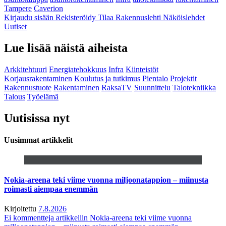
Tampere
Caverion
Kirjaudu sisään
Rekisteröidy
Tilaa Rakennuslehti
Näköislehdet
Uutiset
Lue lisää näistä aiheista
Arkkitehtuuri
Energiatehokkuus
Infra
Kiinteistöt
Korjausrakentaminen
Koulutus ja tutkimus
Pientalo
Projektit
Rakennustuote
Rakentaminen
RaksaTV
Suunnittelu
Talotekniikka
Talous
Työelämä
Uutisissa nyt
Uusimmat artikkelit
Nokia-areena teki viime vuonna miljoonatappion – miinusta
roimasti aiempaa enemmän
Kirjoitettu
7.8.2026
Ei kommentteja
artikkeliin Nokia-areena teki viime vuonna