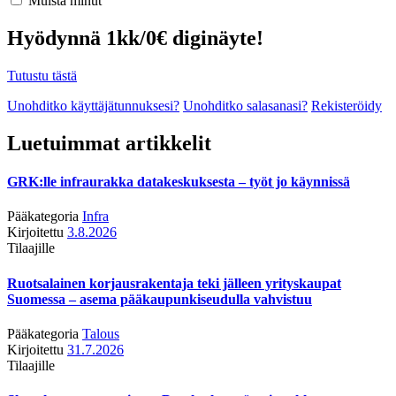
Muista minut
Hyödynnä 1kk/0€ diginäyte!
Tutustu tästä
Unohditko käyttäjätunnuksesi?
Unohditko salasanasi?
Rekisteröidy
Luetuimmat artikkelit
GRK:lle infraurakka datakeskuksesta – työt jo käynnissä
Pääkategoria
Infra
Kirjoitettu
3.8.2026
Tilaajille
Ruotsalainen korjausrakentaja teki jälleen yrityskaupat
Suomessa – asema pääkaupunkiseudulla vahvistuu
Pääkategoria
Talous
Kirjoitettu
31.7.2026
Tilaajille