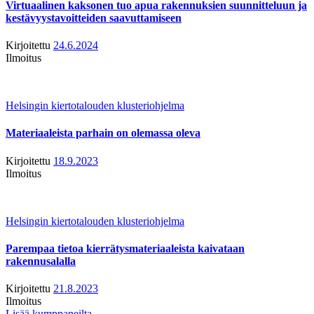
Virtuaalinen kaksonen tuo apua rakennuksien suunnitteluun ja
kestävyystavoitteiden saavuttamiseen
Kirjoitettu
24.6.2024
Ilmoitus
Helsingin kiertotalouden klusteriohjelma
Materiaaleista parhain on olemassa oleva
Kirjoitettu
18.9.2023
Ilmoitus
Helsingin kiertotalouden klusteriohjelma
Parempaa tietoa kierrätysmateriaaleista kaivataan
rakennusalalla
Kirjoitettu
21.8.2023
Ilmoitus
Lisää kumppaneilta