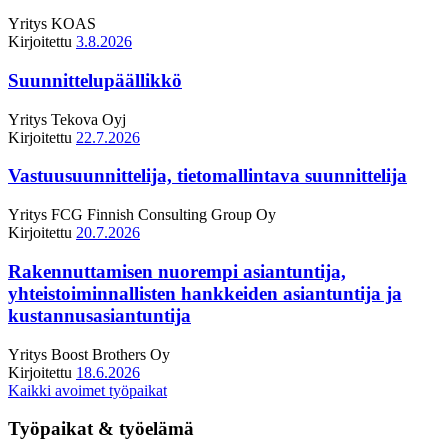
Yritys
KOAS
Kirjoitettu
3.8.2026
Suunnittelupäällikkö
Yritys
Tekova Oyj
Kirjoitettu
22.7.2026
Vastuusuunnittelija, tietomallintava suunnittelija
Yritys
FCG Finnish Consulting Group Oy
Kirjoitettu
20.7.2026
Rakennuttamisen nuorempi asiantuntija,
yhteistoiminnallisten hankkeiden asiantuntija ja
kustannusasiantuntija
Yritys
Boost Brothers Oy
Kirjoitettu
18.6.2026
Kaikki avoimet työpaikat
Työpaikat & työelämä