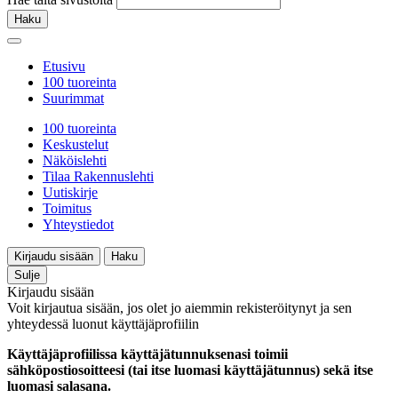
Haku
Etusivu
100 tuoreinta
Suurimmat
100 tuoreinta
Keskustelut
Näköislehti
Tilaa Rakennuslehti
Uutiskirje
Toimitus
Yhteystiedot
Kirjaudu sisään
Haku
Sulje
Kirjaudu sisään
Voit kirjautua sisään, jos olet jo aiemmin rekisteröitynyt ja sen
yhteydessä luonut käyttäjäprofiilin
Käyttäjäprofiilissa käyttäjätunnuksenasi toimii
sähköpostiosoitteesi (tai itse luomasi käyttäjätunnus) sekä itse
luomasi salasana.