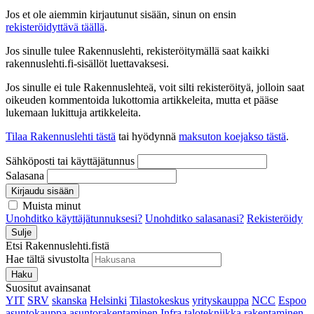
Jos et ole aiemmin kirjautunut sisään, sinun on ensin
rekisteröidyttävä täällä
.
Jos sinulle tulee Rakennuslehti, rekisteröitymällä saat kaikki
rakennuslehti.fi-sisällöt luettavaksesi.
Jos sinulle ei tule Rakennuslehteä, voit silti rekisteröityä, jolloin saat
oikeuden kommentoida lukottomia artikkeleita, mutta et pääse
lukemaan lukittuja artikkeleita.
Tilaa Rakennuslehti tästä
tai hyödynnä
maksuton koejakso tästä
.
Sähköposti tai käyttäjätunnus
Salasana
Kirjaudu sisään
Muista minut
Unohditko käyttäjätunnuksesi?
Unohditko salasanasi?
Rekisteröidy
Sulje
Etsi Rakennuslehti.fistä
Hae tältä sivustolta
Haku
Suositut avainsanat
YIT
SRV
skanska
Helsinki
Tilastokeskus
yrityskauppa
NCC
Espoo
asuntokauppa
asuntorakentaminen
Infra
talotekniikka
rakentaminen