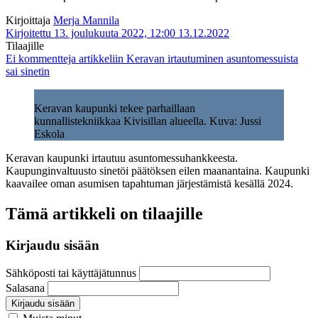
Kirjoittaja
Merja Mannila
Kirjoitettu 13. joulukuuta 2022, 12:00
13.12.2022
Tilaajille
Ei kommentteja
artikkeliin Keravan irtautuminen asuntomessuista
sai sinetin
Keravan kaupunki tekee parhaillaan
kunnallistekniikkaa Kivisillan alueella. Kuva: Jussi
Eskola
Keravan kaupunki irtautuu asuntomessuhankkeesta.
Kaupunginvaltuusto sinetöi päätöksen eilen maanantaina. Kaupunki
kaavailee oman asumisen tapahtuman järjestämistä kesällä 2024.
Tämä artikkeli on tilaajille
Kirjaudu sisään
Sähköposti tai käyttäjätunnus
Salasana
Kirjaudu sisään