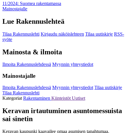
11/2024: Suomea rakentamassa
Mainostajalle
Lue Rakennuslehteä
Tilaa Rakennuslehti
Kirjaudu näköislehteen
Tilaa uutiskirje
RSS-
syöte
Mainosta & ilmoita
Ilmoita Rakennuslehdessä
Myynnin yhteystiedot
Mainostajalle
Ilmoita Rakennuslehdessä
Myynnin yhteystiedot
Tilaa uutiskirje
Tilaa Rakennuslehti
Kategoriat
Rakentaminen
Kiinteistöt
Uutiset
Keravan irtautuminen asuntomessuista
sai sinetin
Keravan kaupunki kaavailee omaa asumisen tapahtumaa.