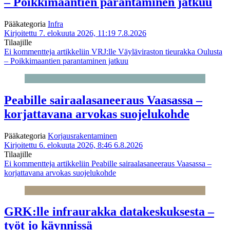
– Poikkimaantien parantaminen jatkuu
Pääkategoria
Infra
Kirjoitettu 7. elokuuta 2026, 11:19
7.8.2026
Tilaajille
Ei kommentteja
artikkeliin VRJ:lle Väyläviraston tieurakka Oulusta
– Poikkimaantien parantaminen jatkuu
Peabille sairaalasaneeraus Vaasassa –
korjattavana arvokas suojelukohde
Pääkategoria
Korjausrakentaminen
Kirjoitettu 6. elokuuta 2026, 8:46
6.8.2026
Tilaajille
Ei kommentteja
artikkeliin Peabille sairaalasaneeraus Vaasassa –
korjattavana arvokas suojelukohde
GRK:lle infraurakka datakeskuksesta –
työt jo käynnissä