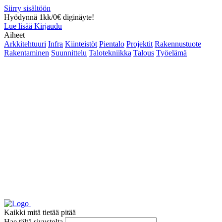
Siirry sisältöön
Hyödynnä 1kk/0€ diginäyte!
Lue lisää
Kirjaudu
Aiheet
Arkkitehtuuri
Infra
Kiinteistöt
Pientalo
Projektit
Rakennustuote
Rakentaminen
Suunnittelu
Talotekniikka
Talous
Työelämä
Kaikki mitä tietää pitää
Hae tältä sivustolta