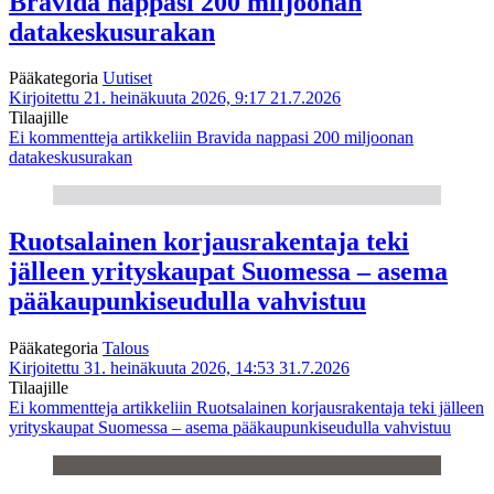
Bravida nappasi 200 miljoonan
datakeskusurakan
Pääkategoria
Uutiset
Kirjoitettu 21. heinäkuuta 2026, 9:17
21.7.2026
Tilaajille
Ei kommentteja
artikkeliin Bravida nappasi 200 miljoonan
datakeskusurakan
Ruotsalainen korjausrakentaja teki
jälleen yrityskaupat Suomessa – asema
pääkaupunkiseudulla vahvistuu
Pääkategoria
Talous
Kirjoitettu 31. heinäkuuta 2026, 14:53
31.7.2026
Tilaajille
Ei kommentteja
artikkeliin Ruotsalainen korjausrakentaja teki jälleen
yrityskaupat Suomessa – asema pääkaupunkiseudulla vahvistuu