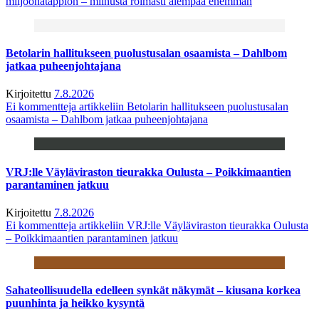
miljoonatappion – miinusta roimasti aiempaa enemmän
Betolarin hallitukseen puolustusalan osaamista – Dahlbom
jatkaa puheenjohtajana
Kirjoitettu
7.8.2026
Ei kommentteja
artikkeliin Betolarin hallitukseen puolustusalan
osaamista – Dahlbom jatkaa puheenjohtajana
VRJ:lle Väyläviraston tieurakka Oulusta – Poikkimaantien
parantaminen jatkuu
Kirjoitettu
7.8.2026
Ei kommentteja
artikkeliin VRJ:lle Väyläviraston tieurakka Oulusta
– Poikkimaantien parantaminen jatkuu
Sahateollisuudella edelleen synkät näkymät – kiusana korkea
puunhinta ja heikko kysyntä