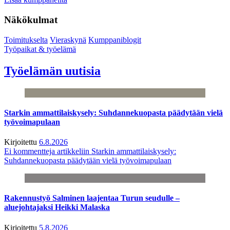
Näkökulmat
Toimitukselta
Vieraskynä
Kumppaniblogit
Työpaikat & työelämä
Työelämän uutisia
Starkin ammattilaiskysely: Suhdannekuopasta päädytään vielä
työvoimapulaan
Kirjoitettu
6.8.2026
Ei kommentteja
artikkeliin Starkin ammattilaiskysely:
Suhdannekuopasta päädytään vielä työvoimapulaan
Rakennustyö Salminen laajentaa Turun seudulle –
aluejohtajaksi Heikki Malaska
Kirjoitettu
5.8.2026