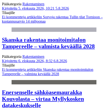
Pääkategoria
Rakentaminen
Kirjoitettu 5. elokuuta 2026, 10:21
5.8.2026
Tilaajille
Ei kommentteja
artikkeliin Sorvoja rakentaa Tullin tilat Tornioon –
kustannusarvio 14 miljoonaa
Skanska rakentaa monitoimitalon
Tampereelle – valmista keväällä 2028
Pääkategoria
Rakentaminen
Kirjoitettu 6. elokuuta 2026, 8:32
6.8.2026
Tilaajille
Ei kommentteja
artikkeliin Skanska rakentaa monitoimitalon
Tampereelle – valmista keväällä 2028
Enersenselle sähköasemaurakka
Kouvolasta – virtaa Myllykosken
datakeskukselle