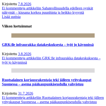
Kirjoitettu
7.8.2026
Ei kommentteja
artikkeliin Sahateollisuudella edelleen synkät
näkymät – kiusana korkea puunhinta ja heikko kysyntä
Lisää uutisia
Viikon luetuimmat
GRK:lle infraurakka datakeskuksesta – työt jo käynnissä
Kirjoitettu
3.8.2026
Ei kommentteja
artikkeliin GRK:lle infraurakka datakeskuksesta –
työt jo käynnissä
Ruotsalainen korjausrakentaja teki jälleen yrityskaupat
Suomessa – asema pääkaupunkiseudulla vahvistuu
Kirjoitettu
31.7.2026
Ei kommentteja
artikkeliin Ruotsalainen korjausrakentaja teki jälleen
yrityskaupat Suomessa – asema pääkaupunkiseudulla vahvistuu