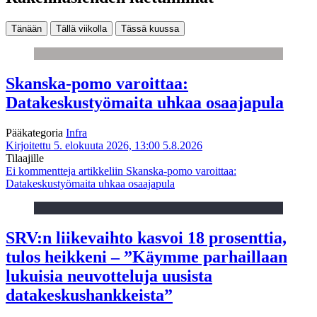
Tänään
Tällä viikolla
Tässä kuussa
Skanska-pomo varoittaa:
Datakeskustyömaita uhkaa osaajapula
Pääkategoria
Infra
Kirjoitettu 5. elokuuta 2026, 13:00
5.8.2026
Tilaajille
Ei kommentteja
artikkeliin Skanska-pomo varoittaa:
Datakeskustyömaita uhkaa osaajapula
SRV:n liikevaihto kasvoi 18 prosenttia,
tulos heikkeni – ”Käymme parhaillaan
lukuisia neuvotteluja uusista
datakeskushankkeista”