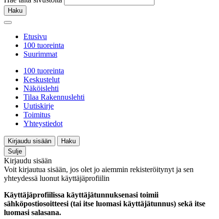
Haku
Etusivu
100 tuoreinta
Suurimmat
100 tuoreinta
Keskustelut
Näköislehti
Tilaa Rakennuslehti
Uutiskirje
Toimitus
Yhteystiedot
Kirjaudu sisään
Haku
Sulje
Kirjaudu sisään
Voit kirjautua sisään, jos olet jo aiemmin rekisteröitynyt ja sen
yhteydessä luonut käyttäjäprofiilin
Käyttäjäprofiilissa käyttäjätunnuksenasi toimii
sähköpostiosoitteesi (tai itse luomasi käyttäjätunnus) sekä itse
luomasi salasana.