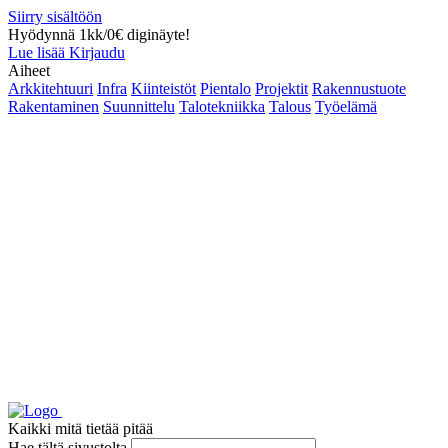
Siirry sisältöön
Hyödynnä 1kk/0€ diginäyte!
Lue lisää
Kirjaudu
Aiheet
Arkkitehtuuri
Infra
Kiinteistöt
Pientalo
Projektit
Rakennustuote
Rakentaminen
Suunnittelu
Talotekniikka
Talous
Työelämä
Kaikki mitä tietää pitää
Hae tältä sivustolta