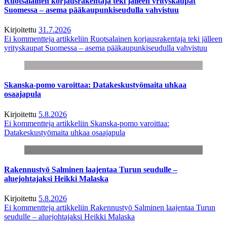
Ruotsalainen korjausrakentaja teki jälleen yrityskaupat
Suomessa – asema pääkaupunkiseudulla vahvistuu
Kirjoitettu
31.7.2026
Ei kommentteja
artikkeliin Ruotsalainen korjausrakentaja teki jälleen
yrityskaupat Suomessa – asema pääkaupunkiseudulla vahvistuu
Skanska-pomo varoittaa: Datakeskustyömaita uhkaa
osaajapula
Kirjoitettu
5.8.2026
Ei kommentteja
artikkeliin Skanska-pomo varoittaa:
Datakeskustyömaita uhkaa osaajapula
Rakennustyö Salminen laajentaa Turun seudulle –
aluejohtajaksi Heikki Malaska
Kirjoitettu
5.8.2026
Ei kommentteja
artikkeliin Rakennustyö Salminen laajentaa Turun
seudulle – aluejohtajaksi Heikki Malaska