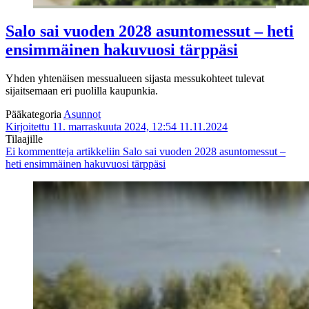
Salo sai vuoden 2028 asuntomessut – heti
ensimmäinen hakuvuosi tärppäsi
Yhden yhtenäisen messualueen sijasta messukohteet tulevat
sijaitsemaan eri puolilla kaupunkia.
Pääkategoria
Asunnot
Kirjoitettu 11. marraskuuta 2024, 12:54
11.11.2024
Tilaajille
Ei kommentteja
artikkeliin Salo sai vuoden 2028 asuntomessut –
heti ensimmäinen hakuvuosi tärppäsi