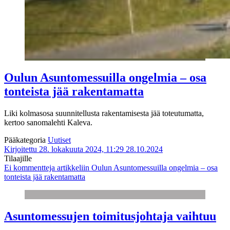
Oulun Asuntomessuilla ongelmia – osa
tonteista jää rakentamatta
Liki kolmasosa suunnitellusta rakentamisesta jää toteutumatta,
kertoo sanomalehti Kaleva.
Pääkategoria
Uutiset
Kirjoitettu 28. lokakuuta 2024, 11:29
28.10.2024
Tilaajille
Ei kommentteja
artikkeliin Oulun Asuntomessuilla ongelmia – osa
tonteista jää rakentamatta
Asuntomessujen toimitusjohtaja vaihtuu