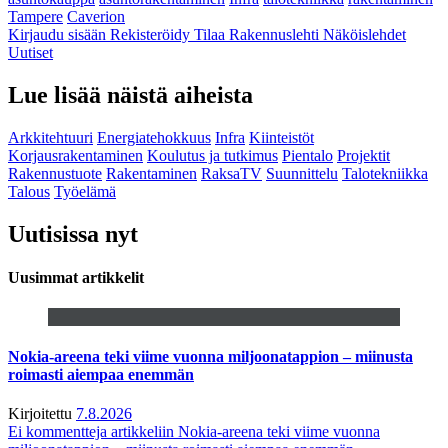
Tampere
Caverion
Kirjaudu sisään
Rekisteröidy
Tilaa Rakennuslehti
Näköislehdet
Uutiset
Lue lisää näistä aiheista
Arkkitehtuuri
Energiatehokkuus
Infra
Kiinteistöt
Korjausrakentaminen
Koulutus ja tutkimus
Pientalo
Projektit
Rakennustuote
Rakentaminen
RaksaTV
Suunnittelu
Talotekniikka
Talous
Työelämä
Uutisissa nyt
Uusimmat artikkelit
Nokia-areena teki viime vuonna miljoonatappion – miinusta
roimasti aiempaa enemmän
Kirjoitettu
7.8.2026
Ei kommentteja
artikkeliin Nokia-areena teki viime vuonna