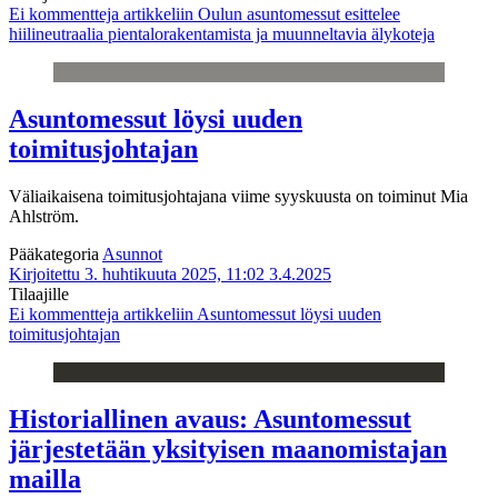
Ei kommentteja
artikkeliin Oulun asuntomessut esittelee
hiilineutraalia pientalorakentamista ja muunneltavia älykoteja
Asuntomessut löysi uuden
toimitusjohtajan
Väliaikaisena toimitusjohtajana viime syyskuusta on toiminut Mia
Ahlström.
Pääkategoria
Asunnot
Kirjoitettu 3. huhtikuuta 2025, 11:02
3.4.2025
Tilaajille
Ei kommentteja
artikkeliin Asuntomessut löysi uuden
toimitusjohtajan
Historiallinen avaus: Asuntomessut
järjestetään yksityisen maanomistajan
mailla