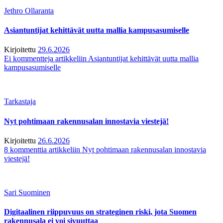
Jethro Ollaranta
Asiantuntijat kehittävät uutta mallia kampusasumiselle
Kirjoitettu
29.6.2026
Ei kommentteja
artikkeliin Asiantuntijat kehittävät uutta mallia
kampusasumiselle
Tarkastaja
Nyt pohtimaan rakennusalan innostavia viestejä!
Kirjoitettu
26.6.2026
8 kommenttia
artikkeliin Nyt pohtimaan rakennusalan innostavia
viestejä!
Sari Suominen
Digitaalinen riippuvuus on strateginen riski, jota Suomen
rakennusala ei voi sivuuttaa