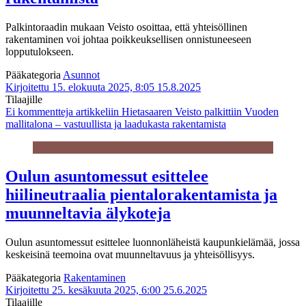
Palkintoraadin mukaan Veisto osoittaa, että yhteisöllinen
rakentaminen voi johtaa poikkeuksellisen onnistuneeseen
lopputulokseen.
Pääkategoria
Asunnot
Kirjoitettu 15. elokuuta 2025, 8:05
15.8.2025
Tilaajille
Ei kommentteja
artikkeliin Hietasaaren Veisto palkittiin Vuoden
mallitalona – vastuullista ja laadukasta rakentamista
Oulun asuntomessut esittelee
hiilineutraalia pientalorakentamista ja
muunneltavia älykoteja
Oulun asuntomessut esittelee luonnonläheistä kaupunkielämää, jossa
keskeisinä teemoina ovat muunneltavuus ja yhteisöllisyys.
Pääkategoria
Rakentaminen
Kirjoitettu 25. kesäkuuta 2025, 6:00
25.6.2025
Tilaajille