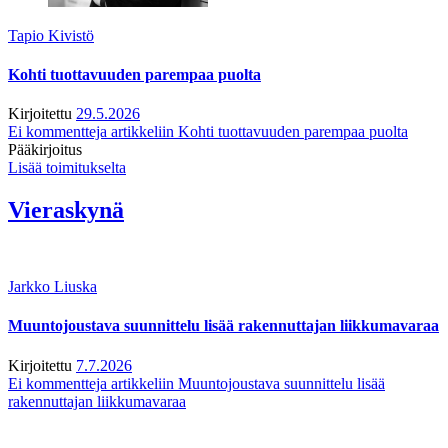
Tapio Kivistö
Kohti tuottavuuden parempaa puolta
Kirjoitettu
29.5.2026
Ei kommentteja
artikkeliin Kohti tuottavuuden parempaa puolta
Pääkirjoitus
Lisää toimitukselta
Vieraskynä
Jarkko Liuska
Muuntojoustava suunnittelu lisää rakennuttajan liikkumavaraa
Kirjoitettu
7.7.2026
Ei kommentteja
artikkeliin Muuntojoustava suunnittelu lisää
rakennuttajan liikkumavaraa