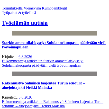
Toimitukselta
Vieraskynä
Kumppaniblogit
Työpaikat & työelämä
Työelämän uutisia
Starkin ammattilaiskysely: Suhdannekuopasta päädytään vielä
työvoimapulaan
Kirjoitettu
6.8.2026
Ei kommentteja
artikkeliin Starkin ammattilaiskysely:
Suhdannekuopasta päädytään vielä työvoimapulaan
Rakennustyö Salminen laajentaa Turun seudulle –
aluejohtajaksi Heikki Malaska
Kirjoitettu
5.8.2026
Ei kommentteja
artikkeliin Rakennustyö Salminen laajentaa Turun
seudulle – aluejohtajaksi Heikki Malaska