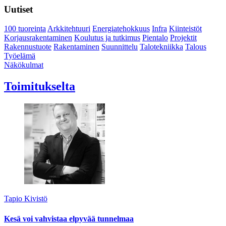
Uutiset
100 tuoreinta
Arkkitehtuuri
Energiatehokkuus
Infra
Kiinteistöt
Korjausrakentaminen
Koulutus ja tutkimus
Pientalo
Projektit
Rakennustuote
Rakentaminen
Suunnittelu
Talotekniikka
Talous
Työelämä
Näkökulmat
Toimitukselta
Tapio Kivistö
Kesä voi vahvistaa elpyvää tunnelmaa