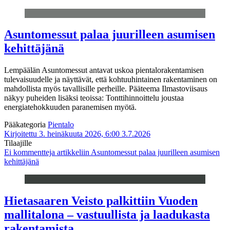
Asuntomessut palaa juurilleen asumisen
kehittäjänä
Lempäälän Asuntomessut antavat uskoa pientalorakentamisen
tulevaisuudelle ja näyttävät, että kohtuuhintainen rakentaminen on
mahdollista myös tavallisille perheille. Pääteema Ilmastoviisaus
näkyy puheiden lisäksi teoissa: Tonttihinnoittelu joustaa
energiatehokkuuden paranemisen myötä.
Pääkategoria
Pientalo
Kirjoitettu 3. heinäkuuta 2026, 6:00
3.7.2026
Tilaajille
Ei kommentteja
artikkeliin Asuntomessut palaa juurilleen asumisen
kehittäjänä
Hietasaaren Veisto palkittiin Vuoden
mallitalona – vastuullista ja laadukasta
rakentamista