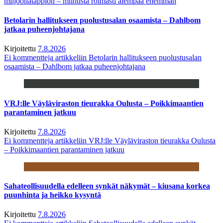
miljoonatappion – miinusta roimasti aiempaa enemmän
Betolarin hallitukseen puolustusalan osaamista – Dahlbom
jatkaa puheenjohtajana
Kirjoitettu
7.8.2026
Ei kommentteja
artikkeliin Betolarin hallitukseen puolustusalan
osaamista – Dahlbom jatkaa puheenjohtajana
VRJ:lle Väyläviraston tieurakka Oulusta – Poikkimaantien
parantaminen jatkuu
Kirjoitettu
7.8.2026
Ei kommentteja
artikkeliin VRJ:lle Väyläviraston tieurakka Oulusta
– Poikkimaantien parantaminen jatkuu
Sahateollisuudella edelleen synkät näkymät – kiusana korkea
puunhinta ja heikko kysyntä
Kirjoitettu
7.8.2026