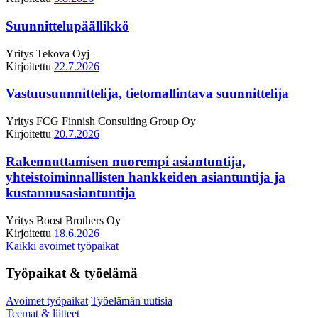
Suunnittelupäällikkö
Yritys
Tekova Oyj
Kirjoitettu
22.7.2026
Vastuusuunnittelija, tietomallintava suunnittelija
Yritys
FCG Finnish Consulting Group Oy
Kirjoitettu
20.7.2026
Rakennuttamisen nuorempi asiantuntija,
yhteistoiminnallisten hankkeiden asiantuntija ja
kustannusasiantuntija
Yritys
Boost Brothers Oy
Kirjoitettu
18.6.2026
Kaikki avoimet työpaikat
Työpaikat & työelämä
Avoimet työpaikat
Työelämän uutisia
Teemat & liitteet