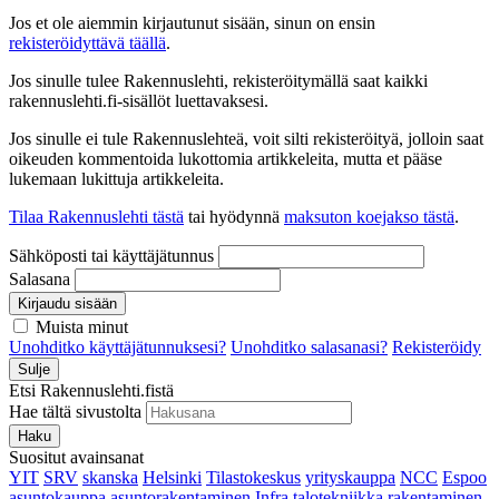
Jos et ole aiemmin kirjautunut sisään, sinun on ensin
rekisteröidyttävä täällä
.
Jos sinulle tulee Rakennuslehti, rekisteröitymällä saat kaikki
rakennuslehti.fi-sisällöt luettavaksesi.
Jos sinulle ei tule Rakennuslehteä, voit silti rekisteröityä, jolloin saat
oikeuden kommentoida lukottomia artikkeleita, mutta et pääse
lukemaan lukittuja artikkeleita.
Tilaa Rakennuslehti tästä
tai hyödynnä
maksuton koejakso tästä
.
Sähköposti tai käyttäjätunnus
Salasana
Kirjaudu sisään
Muista minut
Unohditko käyttäjätunnuksesi?
Unohditko salasanasi?
Rekisteröidy
Sulje
Etsi Rakennuslehti.fistä
Hae tältä sivustolta
Haku
Suositut avainsanat
YIT
SRV
skanska
Helsinki
Tilastokeskus
yrityskauppa
NCC
Espoo
asuntokauppa
asuntorakentaminen
Infra
talotekniikka
rakentaminen