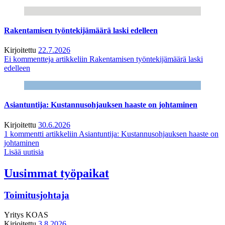
Rakentamisen työntekijämäärä laski edelleen
Kirjoitettu
22.7.2026
Ei kommentteja
artikkeliin Rakentamisen työntekijämäärä laski
edelleen
Asiantuntija: Kustannusohjauksen haaste on johtaminen
Kirjoitettu
30.6.2026
1 kommentti
artikkeliin Asiantuntija: Kustannusohjauksen haaste on
johtaminen
Lisää uutisia
Uusimmat työpaikat
Toimitusjohtaja
Yritys
KOAS
Kirjoitettu
3.8.2026