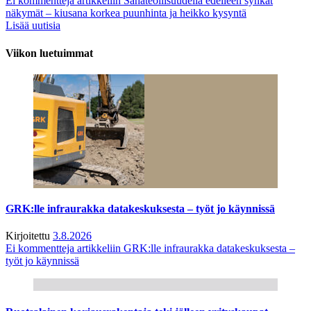
Ei kommentteja
artikkeliin Sahateollisuudella edelleen synkät
näkymät – kiusana korkea puunhinta ja heikko kysyntä
Lisää uutisia
Viikon luetuimmat
GRK:lle infraurakka datakeskuksesta – työt jo käynnissä
Kirjoitettu
3.8.2026
Ei kommentteja
artikkeliin GRK:lle infraurakka datakeskuksesta –
työt jo käynnissä