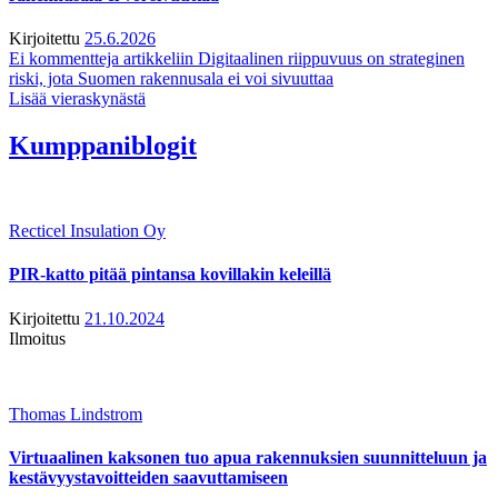
Kirjoitettu
25.6.2026
Ei kommentteja
artikkeliin Digitaalinen riippuvuus on strateginen
riski, jota Suomen rakennusala ei voi sivuuttaa
Lisää vieraskynästä
Kumppaniblogit
Recticel Insulation Oy
PIR-katto pitää pintansa kovillakin keleillä
Kirjoitettu
21.10.2024
Ilmoitus
Thomas Lindstrom
Virtuaalinen kaksonen tuo apua rakennuksien suunnitteluun ja
kestävyystavoitteiden saavuttamiseen