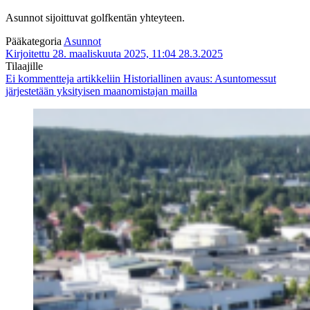
Asunnot sijoittuvat golfkentän yhteyteen.
Pääkategoria
Asunnot
Kirjoitettu 28. maaliskuuta 2025, 11:04
28.3.2025
Tilaajille
Ei kommentteja
artikkeliin Historiallinen avaus: Asuntomessut
järjestetään yksityisen maanomistajan mailla