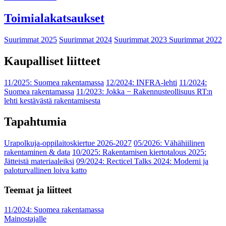
Toimialakatsaukset
Suurimmat 2025
Suurimmat 2024
Suurimmat 2023
Suurimmat 2022
Kaupalliset liitteet
11/2025: Suomea rakentamassa
12/2024: INFRA-lehti
11/2024:
Suomea rakentamassa
11/2023: Jokka − Rakennusteollisuus RT:n
lehti kestävästä rakentamisesta
Tapahtumia
Urapolkuja-oppilaitoskiertue 2026-2027
05/2026: Vähähiilinen
rakentaminen & data
10/2025: Rakentamisen kiertotalous 2025:
Jätteistä materiaaleiksi
09/2024: Recticel Talks 2024: Moderni ja
paloturvallinen loiva katto
Teemat ja liitteet
11/2024: Suomea rakentamassa
Mainostajalle