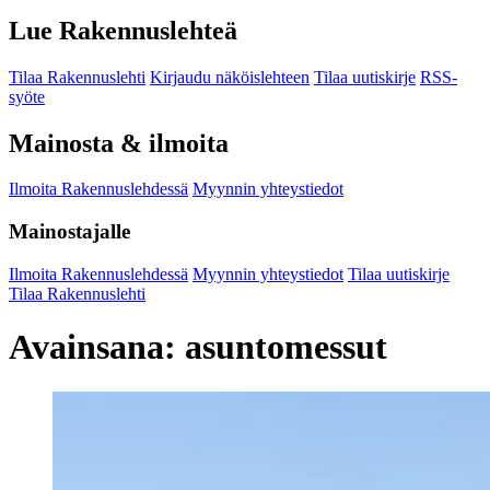
Lue Rakennuslehteä
Tilaa Rakennuslehti
Kirjaudu näköislehteen
Tilaa uutiskirje
RSS-
syöte
Mainosta & ilmoita
Ilmoita Rakennuslehdessä
Myynnin yhteystiedot
Mainostajalle
Ilmoita Rakennuslehdessä
Myynnin yhteystiedot
Tilaa uutiskirje
Tilaa Rakennuslehti
Avainsana:
asuntomessut