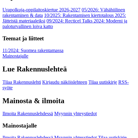
Urapolkuja-oppilaitoskiertue 2026-2027
05/2026: Vähähiilinen
rakentaminen & data
10/2025: Rakentamisen kiertotalous 2025:
Jätteistä materiaaleiksi
09/2024: Recticel Talks 2024: Moderni ja
paloturvallinen loiva katto
Teemat ja liitteet
11/2024: Suomea rakentamassa
Mainostajalle
Lue Rakennuslehteä
Tilaa Rakennuslehti
Kirjaudu näköislehteen
Tilaa uutiskirje
RSS-
syöte
Mainosta & ilmoita
Ilmoita Rakennuslehdessä
Myynnin yhteystiedot
Mainostajalle
Ilmoita Rakennuslehdessä
Myynnin yhteystiedot
Tilaa uutiskirje