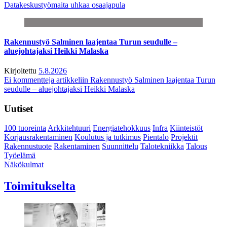
Datakeskustyömaita uhkaa osaajapula
Rakennustyö Salminen laajentaa Turun seudulle –
aluejohtajaksi Heikki Malaska
Kirjoitettu
5.8.2026
Ei kommentteja
artikkeliin Rakennustyö Salminen laajentaa Turun
seudulle – aluejohtajaksi Heikki Malaska
Uutiset
100 tuoreinta
Arkkitehtuuri
Energiatehokkuus
Infra
Kiinteistöt
Korjausrakentaminen
Koulutus ja tutkimus
Pientalo
Projektit
Rakennustuote
Rakentaminen
Suunnittelu
Talotekniikka
Talous
Työelämä
Näkökulmat
Toimitukselta