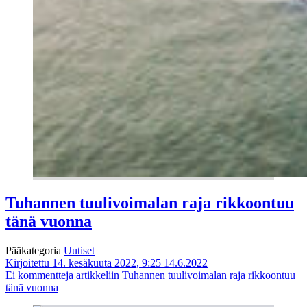
Tuhannen tuulivoimalan raja rikkoontuu
tänä vuonna
Pääkategoria
Uutiset
Kirjoitettu 14. kesäkuuta 2022, 9:25
14.6.2022
Ei kommentteja
artikkeliin Tuhannen tuulivoimalan raja rikkoontuu
tänä vuonna