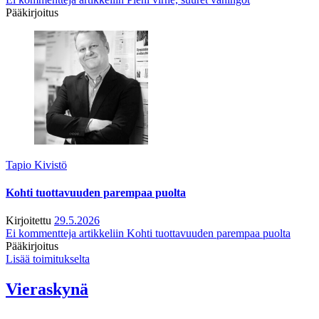
Pääkirjoitus
Tapio Kivistö
Kohti tuottavuuden parempaa puolta
Kirjoitettu
29.5.2026
Ei kommentteja
artikkeliin Kohti tuottavuuden parempaa puolta
Pääkirjoitus
Lisää toimitukselta
Vieraskynä