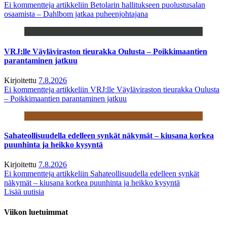
Ei kommentteja
artikkeliin Betolarin hallitukseen puolustusalan
osaamista – Dahlbom jatkaa puheenjohtajana
VRJ:lle Väyläviraston tieurakka Oulusta – Poikkimaantien
parantaminen jatkuu
Kirjoitettu
7.8.2026
Ei kommentteja
artikkeliin VRJ:lle Väyläviraston tieurakka Oulusta
– Poikkimaantien parantaminen jatkuu
Sahateollisuudella edelleen synkät näkymät – kiusana korkea
puunhinta ja heikko kysyntä
Kirjoitettu
7.8.2026
Ei kommentteja
artikkeliin Sahateollisuudella edelleen synkät
näkymät – kiusana korkea puunhinta ja heikko kysyntä
Lisää uutisia
Viikon luetuimmat