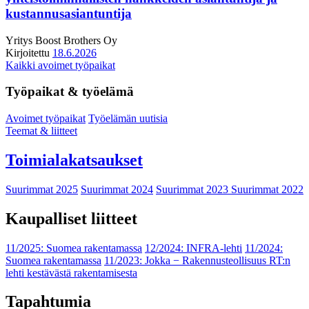
kustannusasiantuntija
Yritys
Boost Brothers Oy
Kirjoitettu
18.6.2026
Kaikki avoimet työpaikat
Työpaikat & työelämä
Avoimet työpaikat
Työelämän uutisia
Teemat & liitteet
Toimialakatsaukset
Suurimmat 2025
Suurimmat 2024
Suurimmat 2023
Suurimmat 2022
Kaupalliset liitteet
11/2025: Suomea rakentamassa
12/2024: INFRA-lehti
11/2024:
Suomea rakentamassa
11/2023: Jokka − Rakennusteollisuus RT:n
lehti kestävästä rakentamisesta
Tapahtumia