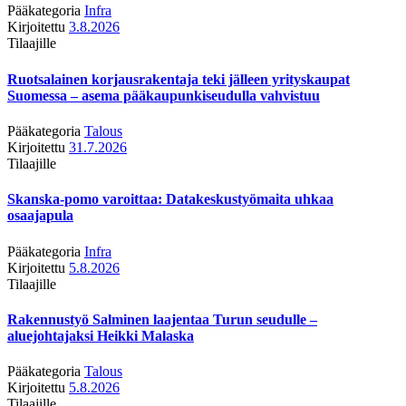
Pääkategoria
Infra
Kirjoitettu
3.8.2026
Tilaajille
Ruotsalainen korjausrakentaja teki jälleen yrityskaupat
Suomessa – asema pääkaupunkiseudulla vahvistuu
Pääkategoria
Talous
Kirjoitettu
31.7.2026
Tilaajille
Skanska-pomo varoittaa: Datakeskustyömaita uhkaa
osaajapula
Pääkategoria
Infra
Kirjoitettu
5.8.2026
Tilaajille
Rakennustyö Salminen laajentaa Turun seudulle –
aluejohtajaksi Heikki Malaska
Pääkategoria
Talous
Kirjoitettu
5.8.2026
Tilaajille