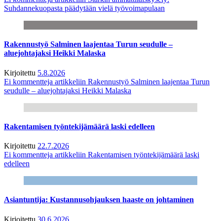
Suhdannekuopasta päädytään vielä työvoimapulaan
Rakennustyö Salminen laajentaa Turun seudulle –
aluejohtajaksi Heikki Malaska
Kirjoitettu
5.8.2026
Ei kommentteja
artikkeliin Rakennustyö Salminen laajentaa Turun
seudulle – aluejohtajaksi Heikki Malaska
Rakentamisen työntekijämäärä laski edelleen
Kirjoitettu
22.7.2026
Ei kommentteja
artikkeliin Rakentamisen työntekijämäärä laski
edelleen
Asiantuntija: Kustannusohjauksen haaste on johtaminen
Kirjoitettu
30.6.2026