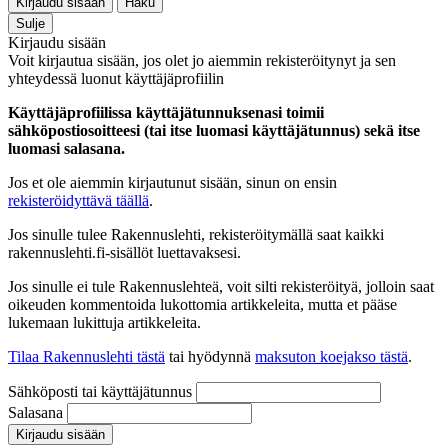
Kirjaudu sisään
Haku
Sulje
Kirjaudu sisään
Voit kirjautua sisään, jos olet jo aiemmin rekisteröitynyt ja sen
yhteydessä luonut käyttäjäprofiilin
Käyttäjäprofiilissa käyttäjätunnuksenasi toimii
sähköpostiosoitteesi (tai itse luomasi käyttäjätunnus) sekä itse
luomasi salasana.
Jos et ole aiemmin kirjautunut sisään, sinun on ensin
rekisteröidyttävä täällä
.
Jos sinulle tulee Rakennuslehti, rekisteröitymällä saat kaikki
rakennuslehti.fi-sisällöt luettavaksesi.
Jos sinulle ei tule Rakennuslehteä, voit silti rekisteröityä, jolloin saat
oikeuden kommentoida lukottomia artikkeleita, mutta et pääse
lukemaan lukittuja artikkeleita.
Tilaa Rakennuslehti tästä
tai hyödynnä
maksuton koejakso tästä
.
Sähköposti tai käyttäjätunnus
Salasana
Kirjaudu sisään