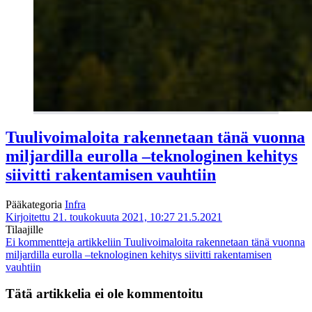
Tuulivoimaloita rakennetaan tänä vuonna
miljardilla eurolla –teknologinen kehitys
siivitti rakentamisen vauhtiin
Pääkategoria
Infra
Kirjoitettu 21. toukokuuta 2021, 10:27
21.5.2021
Tilaajille
Ei kommentteja
artikkeliin Tuulivoimaloita rakennetaan tänä vuonna
miljardilla eurolla –teknologinen kehitys siivitti rakentamisen
vauhtiin
Tätä artikkelia ei ole kommentoitu