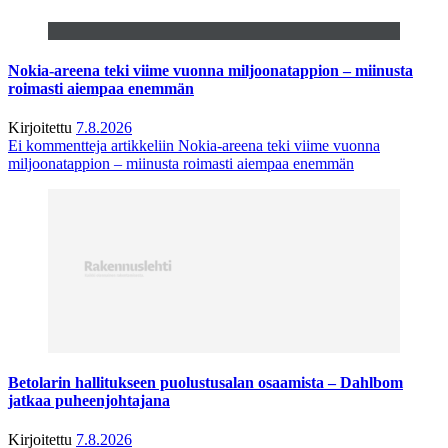
Nokia-areena teki viime vuonna miljoonatappion – miinusta
roimasti aiempaa enemmän
Kirjoitettu
7.8.2026
Ei kommentteja
artikkeliin Nokia-areena teki viime vuonna
miljoonatappion – miinusta roimasti aiempaa enemmän
Betolarin hallitukseen puolustusalan osaamista – Dahlbom
jatkaa puheenjohtajana
Kirjoitettu
7.8.2026