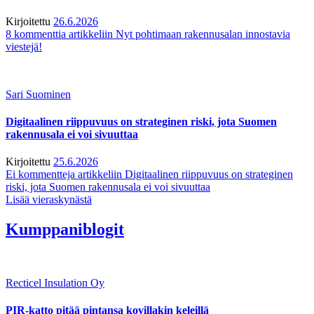
Kirjoitettu
26.6.2026
8 kommenttia
artikkeliin Nyt pohtimaan rakennusalan innostavia
viestejä!
Sari Suominen
Digitaalinen riippuvuus on strateginen riski, jota Suomen
rakennusala ei voi sivuuttaa
Kirjoitettu
25.6.2026
Ei kommentteja
artikkeliin Digitaalinen riippuvuus on strateginen
riski, jota Suomen rakennusala ei voi sivuuttaa
Lisää vieraskynästä
Kumppaniblogit
Recticel Insulation Oy
PIR-katto pitää pintansa kovillakin keleillä