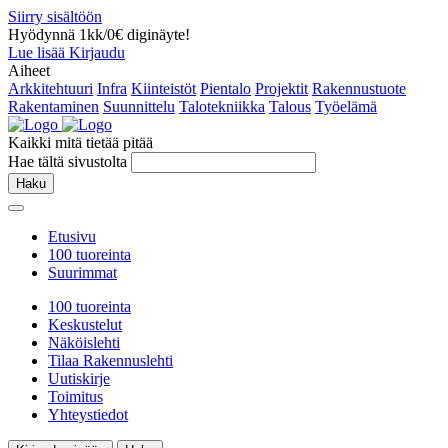
Siirry sisältöön
Hyödynnä 1kk/0€ diginäyte!
Lue lisää
Kirjaudu
Aiheet
Arkkitehtuuri
Infra
Kiinteistöt
Pientalo
Projektit
Rakennustuote
Rakentaminen
Suunnittelu
Talotekniikka
Talous
Työelämä
Kaikki mitä tietää pitää
Hae tältä sivustolta
Haku
Etusivu
100 tuoreinta
Suurimmat
100 tuoreinta
Keskustelut
Näköislehti
Tilaa Rakennuslehti
Uutiskirje
Toimitus
Yhteystiedot