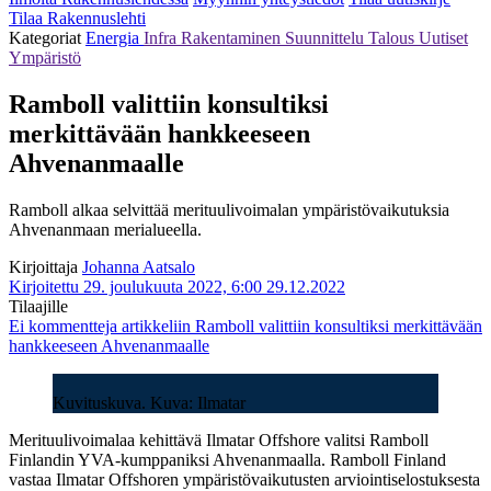
Tilaa Rakennuslehti
Kategoriat
Energia
Infra
Rakentaminen
Suunnittelu
Talous
Uutiset
Ympäristö
Ramboll valittiin konsultiksi
merkittävään hankkeeseen
Ahvenanmaalle
Ramboll alkaa selvittää merituulivoimalan ympäristövaikutuksia
Ahvenanmaan merialueella.
Kirjoittaja
Johanna Aatsalo
Kirjoitettu 29. joulukuuta 2022, 6:00
29.12.2022
Tilaajille
Ei kommentteja
artikkeliin Ramboll valittiin konsultiksi merkittävään
hankkeeseen Ahvenanmaalle
Kuvituskuva. Kuva: Ilmatar
Merituulivoimalaa kehittävä Ilmatar Offshore valitsi Ramboll
Finlandin YVA-kumppaniksi Ahvenanmaalla. Ramboll Finland
vastaa Ilmatar Offshoren ympäristövaikutusten arviointiselostuksesta