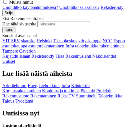
Muista minut
Unohditko käyttäjätunnuksesi?
Unohditko salasanasi?
Rekisteröidy
Sulje
Etsi Rakennuslehti.fistä
Hae tältä sivustolta
Haku
Suositut avainsanat
YIT
SRV
skanska
Helsinki
Tilastokeskus
yrityskauppa
NCC
Espoo
asuntokauppa
asuntorakentaminen
Infra
talotekniikka
rakentaminen
Tampere
Caverion
Kirjaudu sisään
Rekisteröidy
Tilaa Rakennuslehti
Näköislehdet
Uutiset
Lue lisää näistä aiheista
Arkkitehtuuri
Energiatehokkuus
Infra
Kiinteistöt
Korjausrakentaminen
Koulutus ja tutkimus
Pientalo
Projektit
Rakennustuote
Rakentaminen
RaksaTV
Suunnittelu
Talotekniikka
Talous
Työelämä
Uutisissa nyt
Uusimmat artikkelit