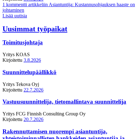
1 kommentti
artikkeliin Asiantuntija: Kustannusohjauksen haaste on
johtaminen
Lisää uutisia
Uusimmat työpaikat
Toimitusjohtaja
Yritys
KOAS
Kirjoitettu
3.8.2026
Suunnittelupäällikkö
Yritys
Tekova Oyj
Kirjoitettu
22.7.2026
Vastuusuunnittelija, tietomallintava suunnittelija
Yritys
FCG Finnish Consulting Group Oy
Kirjoitettu
20.7.2026
Rakennuttamisen nuorempi asiantuntija,
yhteistoiminnallisten hankkeiden asiantuntija ja