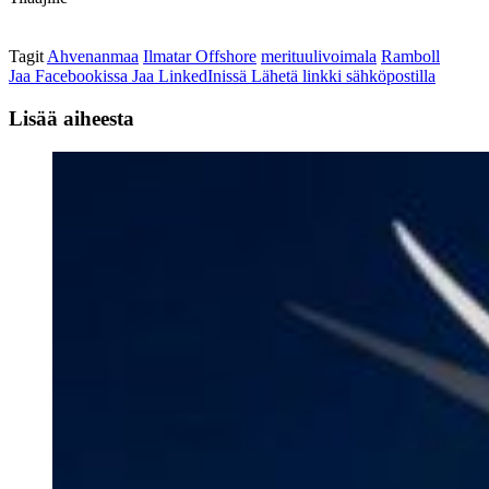
Tagit
Ahvenanmaa
Ilmatar Offshore
merituulivoimala
Ramboll
Jaa Facebookissa
Jaa LinkedInissä
Lähetä linkki sähköpostilla
Lisää aiheesta