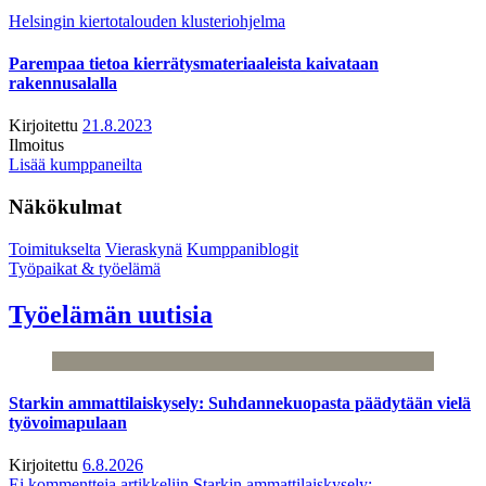
Helsingin kiertotalouden klusteriohjelma
Parempaa tietoa kierrätysmateriaaleista kaivataan
rakennusalalla
Kirjoitettu
21.8.2023
Ilmoitus
Lisää kumppaneilta
Näkökulmat
Toimitukselta
Vieraskynä
Kumppaniblogit
Työpaikat & työelämä
Työelämän uutisia
Starkin ammattilaiskysely: Suhdannekuopasta päädytään vielä
työvoimapulaan
Kirjoitettu
6.8.2026
Ei kommentteja
artikkeliin Starkin ammattilaiskysely: