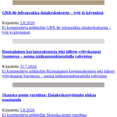
GRK:lle infraurakka datakeskuksesta – työt jo käynnissä
Kirjoitettu
3.8.2026
Ei kommentteja
artikkeliin GRK:lle infraurakka datakeskuksesta –
työt jo käynnissä
Ruotsalainen korjausrakentaja teki jälleen yrityskaupat
Suomessa – asema pääkaupunkiseudulla vahvistuu
Kirjoitettu
31.7.2026
Ei kommentteja
artikkeliin Ruotsalainen korjausrakentaja teki jälleen
yrityskaupat Suomessa – asema pääkaupunkiseudulla vahvistuu
Skanska-pomo varoittaa: Datakeskustyömaita uhkaa
osaajapula
Kirjoitettu
5.8.2026
Ei kommentteja
artikkeliin Skanska-pomo varoittaa: