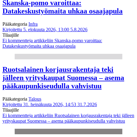
Skanska-pomo varoittaa:
Datakeskustyömaita uhkaa osaajapula
Pääkategoria
Infra
Kirjoitettu 5. elokuuta 2026, 13:00
5.8.2026
Tilaajille
Ei kommentteja
artikkeliin Skanska-pomo varoittaa:
Datakeskustyömaita uhkaa osaajapula
Ruotsalainen korjausrakentaja teki
jälleen yrityskaupat Suomessa – asema
pääkaupunkiseudulla vahvistuu
Pääkategoria
Talous
Kirjoitettu 31. heinäkuuta 2026, 14:53
31.7.2026
Tilaajille
Ei kommentteja
artikkeliin Ruotsalainen korjausrakentaja teki jälleen
yrityskaupat Suomessa – asema pääkaupunkiseudulla vahvistuu