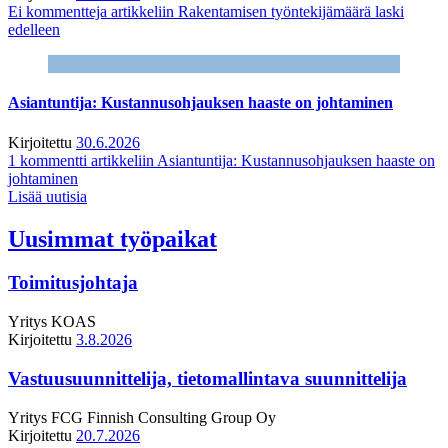
Ei kommentteja
artikkeliin Rakentamisen työntekijämäärä laski
edelleen
Asiantuntija: Kustannusohjauksen haaste on johtaminen
Kirjoitettu
30.6.2026
1 kommentti
artikkeliin Asiantuntija: Kustannusohjauksen haaste on
johtaminen
Lisää uutisia
Uusimmat työpaikat
Toimitusjohtaja
Yritys
KOAS
Kirjoitettu
3.8.2026
Vastuusuunnittelija, tietomallintava suunnittelija
Yritys
FCG Finnish Consulting Group Oy
Kirjoitettu
20.7.2026