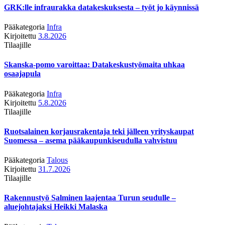
GRK:lle infraurakka datakeskuksesta – työt jo käynnissä
Pääkategoria
Infra
Kirjoitettu
3.8.2026
Tilaajille
Skanska-pomo varoittaa: Datakeskustyömaita uhkaa
osaajapula
Pääkategoria
Infra
Kirjoitettu
5.8.2026
Tilaajille
Ruotsalainen korjausrakentaja teki jälleen yrityskaupat
Suomessa – asema pääkaupunkiseudulla vahvistuu
Pääkategoria
Talous
Kirjoitettu
31.7.2026
Tilaajille
Rakennustyö Salminen laajentaa Turun seudulle –
aluejohtajaksi Heikki Malaska