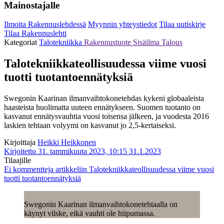
Mainostajalle
Ilmoita Rakennuslehdessä
Myynnin yhteystiedot
Tilaa uutiskirje
Tilaa Rakennuslehti
Kategoriat
Talotekniikka
Rakennustuote
Sisäilma
Talous
Talotekniikkateollisuudessa viime vuosi
tuotti tuotantoennätyksiä
Swegonin Kaarinan ilmanvaihtokonetehdas kykeni globaaleista
haasteista huolimatta uuteen ennätykseen. Suomen tuotanto on
kasvanut ennätysvauhtia vuosi toisensa jälkeen, ja vuodesta 2016
laskien tehtaan volyymi on kasvanut jo 2,5-kertaiseksi.
Kirjoittaja
Heikki Heikkonen
Kirjoitettu 31. tammikuuta 2023, 10:15
31.1.2023
Tilaajille
Ei kommentteja
artikkeliin Talotekniikkateollisuudessa viime vuosi
tuotti tuotantoennätyksiä
Swegonin Kaarinan ilmanvaihtokonetehtaalla on
käynyt vilske, eikä vauhti ole hiipumassa.