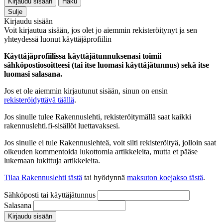
Kirjaudu sisään
Haku
Sulje
Kirjaudu sisään
Voit kirjautua sisään, jos olet jo aiemmin rekisteröitynyt ja sen
yhteydessä luonut käyttäjäprofiilin
Käyttäjäprofiilissa käyttäjätunnuksenasi toimii
sähköpostiosoitteesi (tai itse luomasi käyttäjätunnus) sekä itse
luomasi salasana.
Jos et ole aiemmin kirjautunut sisään, sinun on ensin
rekisteröidyttävä täällä
.
Jos sinulle tulee Rakennuslehti, rekisteröitymällä saat kaikki
rakennuslehti.fi-sisällöt luettavaksesi.
Jos sinulle ei tule Rakennuslehteä, voit silti rekisteröityä, jolloin saat
oikeuden kommentoida lukottomia artikkeleita, mutta et pääse
lukemaan lukittuja artikkeleita.
Tilaa Rakennuslehti tästä
tai hyödynnä
maksuton koejakso tästä
.
Sähköposti tai käyttäjätunnus
Salasana
Kirjaudu sisään