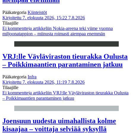
Pääkategoria
Kiinteistöt
Kirjoitettu 7. elokuuta 2026, 15:22
7.8.2026
Tilaajille
Ei kommentteja
artikkeliin Nokia-areena teki viime vuonna
miljoonatappion – miinusta roimasti aiempaa enemmän
VRJ:lle Väyläviraston tieurakka Oulusta
– Poikkimaantien parantaminen jatkuu
Pääkategoria
Infra
Kirjoitettu 7. elokuuta 2026, 11:19
7.8.2026
Tilaajille
Ei kommentteja
artikkeliin VRJ:lle Väyläviraston tieurakka Oulusta
– Poikkimaantien parantaminen jatkuu
Joensuun uudesta uimahallista kolme
kisaajaa – voittaja selviää syksyllä