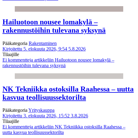
Hailuotoon nousee lomakylä –
rakennustöihin tulevana syksynä
Pääkategoria
Rakentaminen
Kirjoitettu 5. elokuuta 2026, 9:54
5.8.2026
Tilaajille
Ei kommentteja
artikkeliin Hailuotoon nousee lomakylä –
rakennustöihin tulevana syksynä
NK Tekniikka ostoksilla Raahessa – uutta
kasvua teollisuussektorilta
Pääkategoria
Yrityskauppa
Kirjoitettu 3. elokuuta 2026, 15:52
3.8.2026
Tilaajille
Ei kommentteja
artikkeliin NK Tekniikka ostoksilla Raahessa –
uutta kasvua teollisuussektorilta