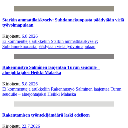
Starkin ammattilaiskysely: Suhdannekuopasta päädytään vielä
työvoimapulaan
Kirjoitettu
6.8.2026
Ei kommentteja
artikkeliin Starkin ammattilaiskysely:
Suhdannekuopasta päädytään vielä työvoimapulaan
Rakennustyö Salminen laajentaa Turun seudulle –
aluejohtajaksi Heikki Malaska
Kirjoitettu
5.8.2026
Ei kommentteja
artikkeliin Rakennustyö Salminen laajentaa Turun
seudulle – aluejohtajaksi Heikki Malaska
Rakentamisen työntekijämäärä laski edelleen
Kirjoitettu
22.7.2026