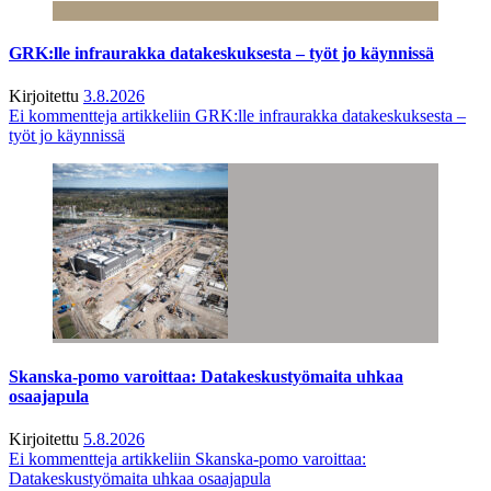
GRK:lle infraurakka datakeskuksesta – työt jo käynnissä
Kirjoitettu
3.8.2026
Ei kommentteja
artikkeliin GRK:lle infraurakka datakeskuksesta –
työt jo käynnissä
Skanska-pomo varoittaa: Datakeskustyömaita uhkaa
osaajapula
Kirjoitettu
5.8.2026
Ei kommentteja
artikkeliin Skanska-pomo varoittaa:
Datakeskustyömaita uhkaa osaajapula