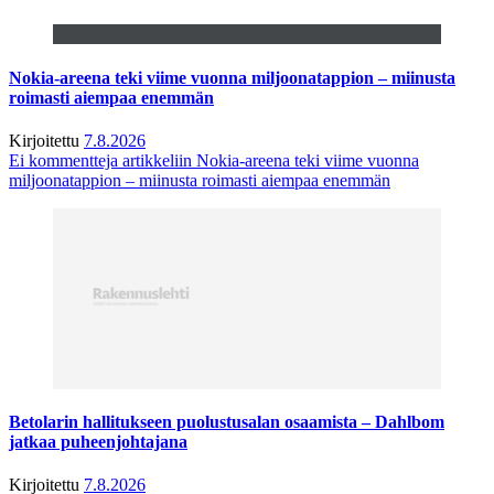
Nokia-areena teki viime vuonna miljoonatappion – miinusta
roimasti aiempaa enemmän
Kirjoitettu
7.8.2026
Ei kommentteja
artikkeliin Nokia-areena teki viime vuonna
miljoonatappion – miinusta roimasti aiempaa enemmän
Betolarin hallitukseen puolustusalan osaamista – Dahlbom
jatkaa puheenjohtajana
Kirjoitettu
7.8.2026