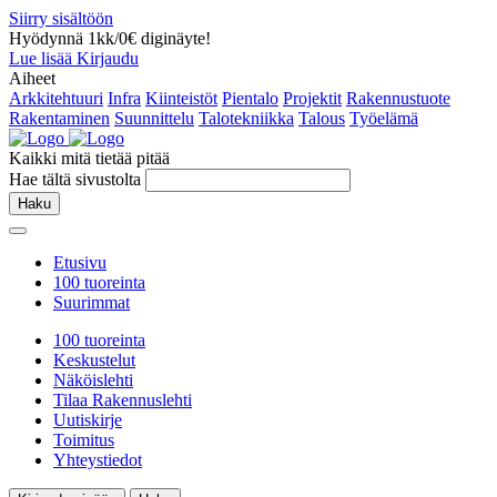
Siirry sisältöön
Hyödynnä 1kk/0€ diginäyte!
Lue lisää
Kirjaudu
Aiheet
Arkkitehtuuri
Infra
Kiinteistöt
Pientalo
Projektit
Rakennustuote
Rakentaminen
Suunnittelu
Talotekniikka
Talous
Työelämä
Kaikki mitä tietää pitää
Hae tältä sivustolta
Haku
Etusivu
100 tuoreinta
Suurimmat
100 tuoreinta
Keskustelut
Näköislehti
Tilaa Rakennuslehti
Uutiskirje
Toimitus
Yhteystiedot