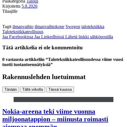
Pääkategoria
Talous
Kirjoitettu
5.8.2026
Tilaajille
Tagit
ilmanvaihto
ilmanvaihtokone
Swegon
talotekniikka
Talotekniikkateollisuus
Jaa Facebookissa
Jaa LinkedInissä
Lähetä linkki sähköpostilla
Tätä artikkelia ei ole kommentoitu
0 vastausta artikkeliin “Talotekniikkateollisuudessa viime vuosi
tuotti tuotantoennätyksiä”
Rakennuslehden luetuimmat
Tänään
Tällä viikolla
Tässä kuussa
Nokia-areena teki viime vuonna
miljoonatappion – miinusta roimasti
aiempaa enemmän