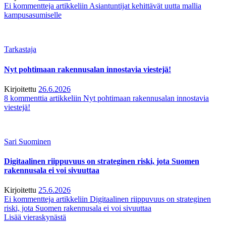
Ei kommentteja
artikkeliin Asiantuntijat kehittävät uutta mallia
kampusasumiselle
Tarkastaja
Nyt pohtimaan rakennusalan innostavia viestejä!
Kirjoitettu
26.6.2026
8 kommenttia
artikkeliin Nyt pohtimaan rakennusalan innostavia
viestejä!
Sari Suominen
Digitaalinen riippuvuus on strateginen riski, jota Suomen
rakennusala ei voi sivuuttaa
Kirjoitettu
25.6.2026
Ei kommentteja
artikkeliin Digitaalinen riippuvuus on strateginen
riski, jota Suomen rakennusala ei voi sivuuttaa
Lisää vieraskynästä