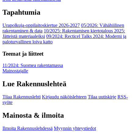
Tapahtumia
Urapolkuja-oppilaitoskiertue 2026-2027
05/2026: Vähähiilinen
rakentaminen & data
10/2025: Rakentamisen kiertotalous 2025:
Jätteistä materiaaleiksi
09/2024: Recticel Talks 2024: Moderni ja
paloturvallinen loiva katto
Teemat ja liitteet
11/2024: Suomea rakentamassa
Mainostajalle
Lue Rakennuslehteä
Tilaa Rakennuslehti
Kirjaudu näköislehteen
Tilaa uutiskirje
RSS-
syöte
Mainosta & ilmoita
Ilmoita Rakennuslehdessä
Myynnin yhteystiedot