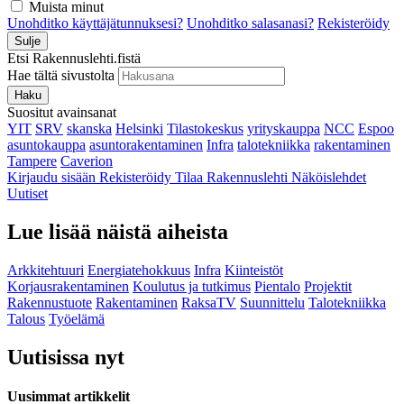
Muista minut
Unohditko käyttäjätunnuksesi?
Unohditko salasanasi?
Rekisteröidy
Sulje
Etsi Rakennuslehti.fistä
Hae tältä sivustolta
Haku
Suositut avainsanat
YIT
SRV
skanska
Helsinki
Tilastokeskus
yrityskauppa
NCC
Espoo
asuntokauppa
asuntorakentaminen
Infra
talotekniikka
rakentaminen
Tampere
Caverion
Kirjaudu sisään
Rekisteröidy
Tilaa Rakennuslehti
Näköislehdet
Uutiset
Lue lisää näistä aiheista
Arkkitehtuuri
Energiatehokkuus
Infra
Kiinteistöt
Korjausrakentaminen
Koulutus ja tutkimus
Pientalo
Projektit
Rakennustuote
Rakentaminen
RaksaTV
Suunnittelu
Talotekniikka
Talous
Työelämä
Uutisissa nyt
Uusimmat artikkelit