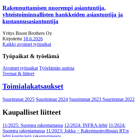
Rakennuttamisen nuorempi asiantuntija,
yhteistoiminnallisten hankkeiden asiantuntija ja
kustannusasiantuntija
Yritys
Boost Brothers Oy
Kirjoitettu
18.6.2026
Kaikki avoimet työpaikat
Työpaikat & työelämä
Avoimet työpaikat
Työelämän uutisia
Teemat & liitteet
Toimialakatsaukset
Suurimmat 2025
Suurimmat 2024
Suurimmat 2023
Suurimmat 2022
Kaupalliset liitteet
11/2025: Suomea rakentamassa
12/2024: INFRA-lehti
11/2024:
Suomea rakentamassa
11/2023: Jokka − Rakennusteollisuus RT:n
lehti kestävästä rakentamisesta