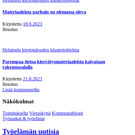
Helsingin kiertotalouden klusteriohjelma
Materiaaleista parhain on olemassa oleva
Kirjoitettu
18.9.2023
Ilmoitus
Helsingin kiertotalouden klusteriohjelma
Parempaa tietoa kierrätysmateriaaleista kaivataan
rakennusalalla
Kirjoitettu
21.8.2023
Ilmoitus
Lisää kumppaneilta
Näkökulmat
Toimitukselta
Vieraskynä
Kumppaniblogit
Työpaikat & työelämä
Työelämän uutisia