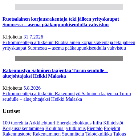
Ruotsalainen korjausrakentaja teki jälleen yrityskaupat
Suomessa – asema pääkaupunkiseudulla vahvistuu
Kirjoitettu
31.7.2026
Ei kommentteja
artikkeliin Ruotsalainen korjausrakentaja teki jälleen
yrityskaupat Suomessa – asema pääkaupunkiseudulla vahvistuu
Rakennustyö Salminen laajentaa Turun seudulle –
aluejohtajaksi Heikki Malaska
Kirjoitettu
5.8.2026
Ei kommentteja
artikkeliin Rakennustyö Salminen laajentaa Turun
seudulle – aluejohtajaksi Heikki Malaska
Uutiset
100 tuoreinta
Arkkitehtuuri
Energiatehokkuus
Infra
Kiinteistöt
Korjausrakentaminen
Koulutus ja tutkimus
Pientalo
Projektit
Rakennustuote
Rakentaminen
Suunnittelu
Talotekniikka
Talous