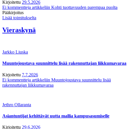
Kirjoitettu
29.5.2026
Ei kommentteja
artikkeliin Kohti tuottavuuden parempaa puolta
Pääkirjoitus
Lisää toimitukselta
Vieraskynä
Jarkko Liuska
Muuntojoustava suunnittelu lisää rakennuttajan liikkumavaraa
Kirjoitettu
7.7.2026
Ei kommentteja
artikkeliin Muuntojoustava suunnittelu lisää
rakennuttajan liikkumavaraa
Jethro Ollaranta
Asiantuntijat kehittävät uutta mallia kampusasumiselle
Kirjoitettu
29.6.2026