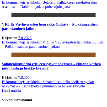
Ei kommentteja
artikkeliin Betolarin hallitukseen puolustusalan
osaamista – Dahlbom jatkaa puheenjohtajana
VRJ:lle Väyläviraston tieurakka Oulusta – Poikkimaantien
parantaminen jatkuu
Kirjoitettu
7.8.2026
Ei kommentteja
artikkeliin VRJ:lle Väyläviraston tieurakka Oulusta
– Poikkimaantien parantaminen jatkuu
Sahateollisuudella edelleen synkät näkymät – kiusana korkea
puunhinta ja heikko kysyntä
Kirjoitettu
7.8.2026
Ei kommentteja
artikkeliin Sahateollisuudella edelleen synkät
näkymät – kiusana korkea puunhinta ja heikko kysyntä
Lisää uutisia
Viikon luetuimmat