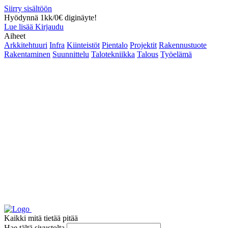
Siirry sisältöön
Hyödynnä 1kk/0€ diginäyte!
Lue lisää
Kirjaudu
Aiheet
Arkkitehtuuri
Infra
Kiinteistöt
Pientalo
Projektit
Rakennustuote
Rakentaminen
Suunnittelu
Talotekniikka
Talous
Työelämä
Kaikki mitä tietää pitää
Hae tältä sivustolta