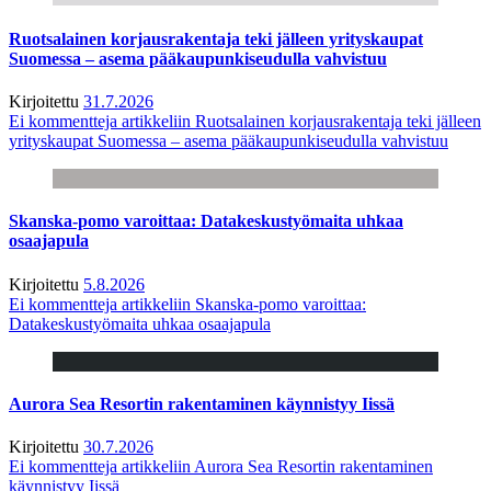
Ruotsalainen korjausrakentaja teki jälleen yrityskaupat
Suomessa – asema pääkaupunkiseudulla vahvistuu
Kirjoitettu
31.7.2026
Ei kommentteja
artikkeliin Ruotsalainen korjausrakentaja teki jälleen
yrityskaupat Suomessa – asema pääkaupunkiseudulla vahvistuu
Skanska-pomo varoittaa: Datakeskustyömaita uhkaa
osaajapula
Kirjoitettu
5.8.2026
Ei kommentteja
artikkeliin Skanska-pomo varoittaa:
Datakeskustyömaita uhkaa osaajapula
Aurora Sea Resortin rakentaminen käynnistyy Iissä
Kirjoitettu
30.7.2026
Ei kommentteja
artikkeliin Aurora Sea Resortin rakentaminen
käynnistyy Iissä