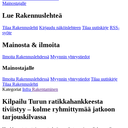
Mainostajalle
Lue Rakennuslehteä
Tilaa Rakennuslehti
Kirjaudu näköislehteen
Tilaa uutiskirje
RSS-
syöte
Mainosta & ilmoita
Ilmoita Rakennuslehdessä
Myynnin yhteystiedot
Mainostajalle
Ilmoita Rakennuslehdessä
Myynnin yhteystiedot
Tilaa uutiskirje
Tilaa Rakennuslehti
Kategoriat
Infra
Rakentaminen
Kilpailu Turun ratikkahankkeesta
tiviistyy – kolme ryhmittymää jatkoon
tarjouskilvassa