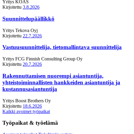
Yritys
KOAS
Kirjoitettu
3.8.2026
Suunnittelupäällikkö
Yritys
Tekova Oyj
Kirjoitettu
22.7.2026
Vastuusuunnittelija, tietomallintava suunnittelija
Yritys
FCG Finnish Consulting Group Oy
Kirjoitettu
20.7.2026
Rakennuttamisen nuorempi asiantuntija,
yhteistoiminnallisten hankkeiden asiantuntija ja
kustannusasiantuntija
Yritys
Boost Brothers Oy
Kirjoitettu
18.6.2026
Kaikki avoimet työpaikat
Työpaikat & työelämä