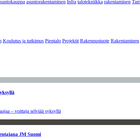
asuntokauppa
asuntorakentaminen
Infra
talotekniikka
rakentaminen
Tam
n
Koulutus ja tutkimus
Pientalo
Projektit
Rakennustuote
Rakentaminen
yksyllä
ajaa – voittaja selviää syksyllä
kentajana JM Suomi