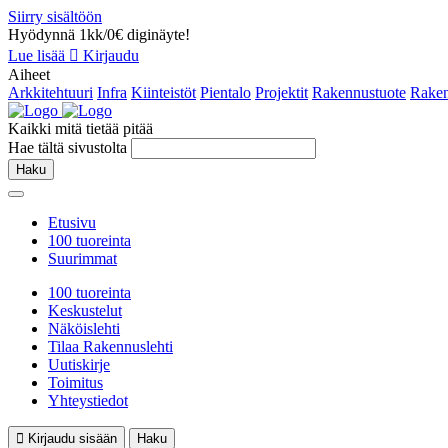
Siirry sisältöön
Hyödynnä 1kk/0€ diginäyte!
Lue lisää
Kirjaudu
Aiheet
Arkkitehtuuri
Infra
Kiinteistöt
Pientalo
Projektit
Rakennustuote
Raken
Kaikki mitä tietää pitää
Hae tältä sivustolta
Haku
Etusivu
100 tuoreinta
Suurimmat
100 tuoreinta
Keskustelut
Näköislehti
Tilaa Rakennuslehti
Uutiskirje
Toimitus
Yhteystiedot
Kirjaudu sisään
Haku