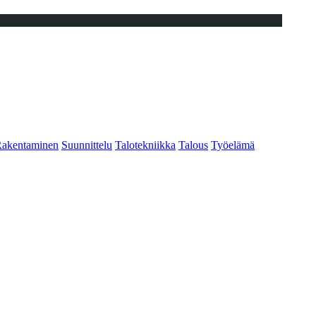
akentaminen
Suunnittelu
Talotekniikka
Talous
Työelämä