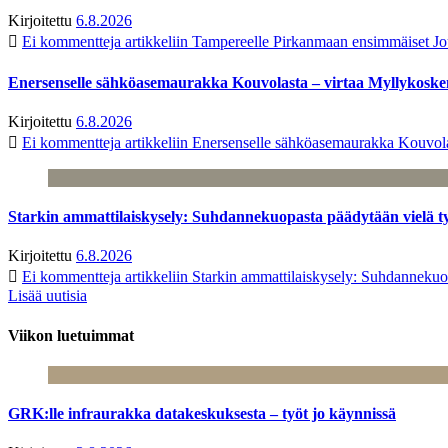
Kirjoitettu
6.8.2026
Ei kommentteja
artikkeliin Tampereelle Pirkanmaan ensimmäiset Jo
Enersenselle sähköasemaurakka Kouvolasta – virtaa Myllykoske
Kirjoitettu
6.8.2026
Ei kommentteja
artikkeliin Enersenselle sähköasemaurakka Kouvola
Starkin ammattilaiskysely: Suhdannekuopasta päädytään vielä 
Kirjoitettu
6.8.2026
Ei kommentteja
artikkeliin Starkin ammattilaiskysely: Suhdanneku
Lisää uutisia
Viikon luetuimmat
GRK:lle infraurakka datakeskuksesta – työt jo käynnissä