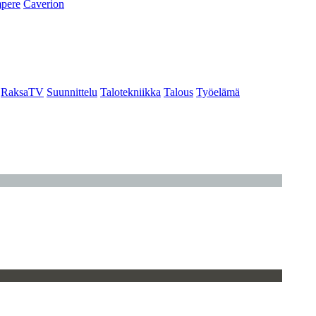
pere
Caverion
RaksaTV
Suunnittelu
Talotekniikka
Talous
Työelämä