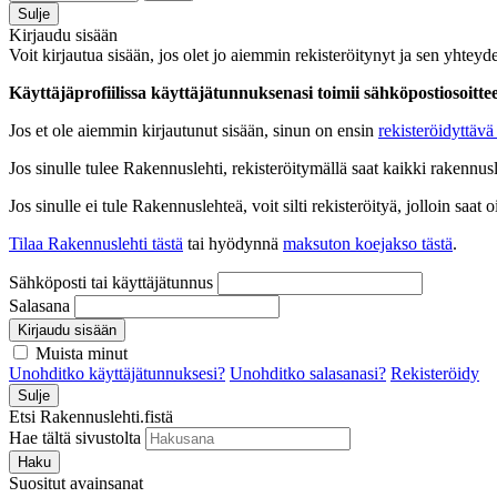
Sulje
Kirjaudu sisään
Voit kirjautua sisään, jos olet jo aiemmin rekisteröitynyt ja sen yhteyde
Käyttäjäprofiilissa käyttäjätunnuksenasi toimii sähköpostiosoittees
Jos et ole aiemmin kirjautunut sisään, sinun on ensin
rekisteröidyttävä 
Jos sinulle tulee Rakennuslehti, rekisteröitymällä saat kaikki rakennusle
Jos sinulle ei tule Rakennuslehteä, voit silti rekisteröityä, jolloin sa
Tilaa Rakennuslehti tästä
tai hyödynnä
maksuton koejakso tästä
.
Sähköposti tai käyttäjätunnus
Salasana
Kirjaudu sisään
Muista minut
Unohditko käyttäjätunnuksesi?
Unohditko salasanasi?
Rekisteröidy
Sulje
Etsi Rakennuslehti.fistä
Hae tältä sivustolta
Haku
Suositut avainsanat