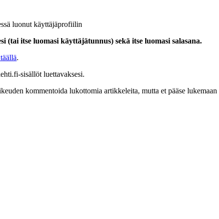
ssä luonut käyttäjäprofiilin
i (tai itse luomasi käyttäjätunnus) sekä itse luomasi salasana.
täällä
.
hti.fi-sisällöt luettavaksesi.
at oikeuden kommentoida lukottomia artikkeleita, mutta et pääse lukemaan l