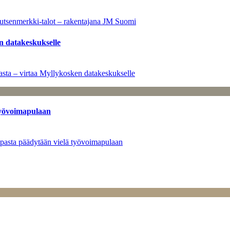
utsenmerkki-talot – rakentajana JM Suomi
n datakeskukselle
sta – virtaa Myllykosken datakeskukselle
työvoimapulaan
opasta päädytään vielä työvoimapulaan