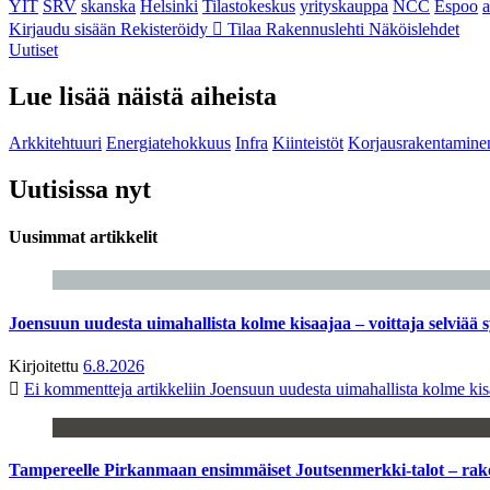
YIT
SRV
skanska
Helsinki
Tilastokeskus
yrityskauppa
NCC
Espoo
Kirjaudu sisään
Rekisteröidy
Tilaa Rakennuslehti
Näköislehdet
Uutiset
Lue lisää näistä aiheista
Arkkitehtuuri
Energiatehokkuus
Infra
Kiinteistöt
Korjausrakentamine
Uutisissa nyt
Uusimmat artikkelit
Joensuun uudesta uimahallista kolme kisaajaa – voittaja selviää s
Kirjoitettu
6.8.2026
Ei kommentteja
artikkeliin Joensuun uudesta uimahallista kolme kisa
Tampereelle Pirkanmaan ensimmäiset Joutsenmerkki-talot – ra