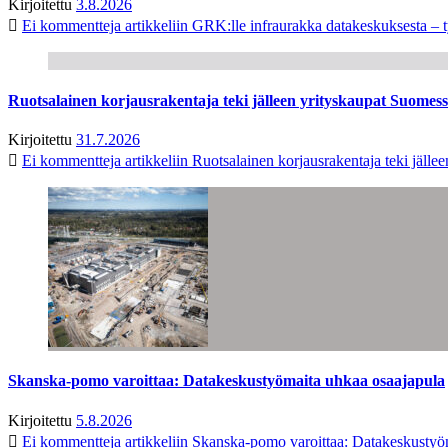
Kirjoitettu
3.8.2026
Ei kommentteja
artikkeliin GRK:lle infraurakka datakeskuksesta – t
Ruotsalainen korjausrakentaja teki jälleen yrityskaupat Suome
Kirjoitettu
31.7.2026
Ei kommentteja
artikkeliin Ruotsalainen korjausrakentaja teki jäl
Skanska-pomo varoittaa: Datakeskustyömaita uhkaa osaajapula
Kirjoitettu
5.8.2026
Ei kommentteja
artikkeliin Skanska-pomo varoittaa: Datakeskustyö