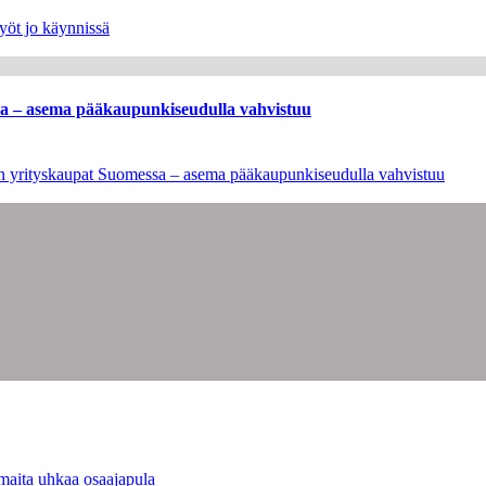
yöt jo käynnissä
ssa – asema pääkaupunkiseudulla vahvistuu
leen yrityskaupat Suomessa – asema pääkaupunkiseudulla vahvistuu
maita uhkaa osaajapula