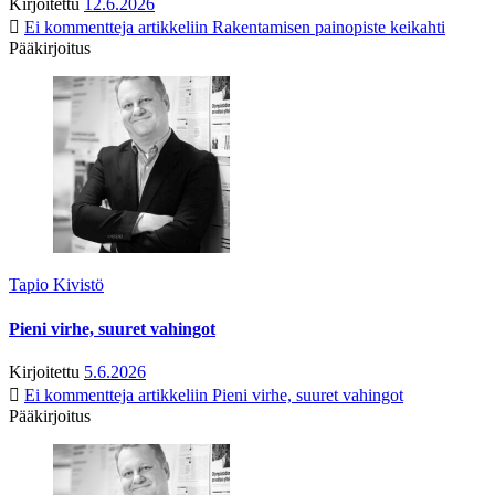
Kirjoitettu
12.6.2026
Ei kommentteja
artikkeliin Rakentamisen painopiste keikahti
Pääkirjoitus
Tapio Kivistö
Pieni virhe, suuret vahingot
Kirjoitettu
5.6.2026
Ei kommentteja
artikkeliin Pieni virhe, suuret vahingot
Pääkirjoitus