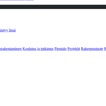
istyy Iissä
srakentaminen
Koulutus ja tutkimus
Pientalo
Projektit
Rakennustuote
R